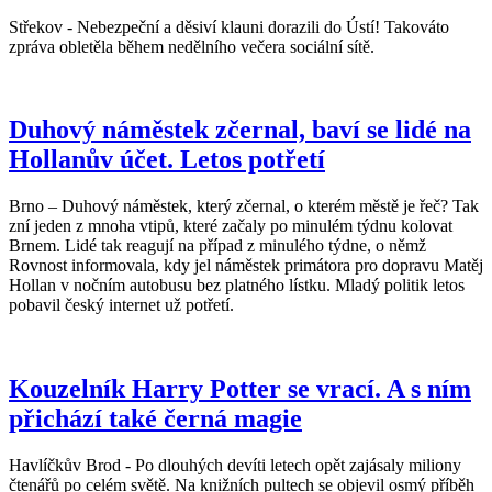
Střekov - Nebezpeční a děsiví klauni dorazili do Ústí! Takováto
zpráva obletěla během nedělního večera sociální sítě.
Duhový náměstek zčernal, baví se lidé na
Hollanův účet. Letos potřetí
Brno – Duhový náměstek, který zčernal, o kterém městě je řeč? Tak
zní jeden z mnoha vtipů, které začaly po minulém týdnu kolovat
Brnem. Lidé tak reagují na případ z minulého týdne, o němž
Rovnost informovala, kdy jel náměstek primátora pro dopravu Matěj
Hollan v nočním autobusu bez platného lístku. Mladý politik letos
pobavil český internet už potřetí.
Kouzelník Harry Potter se vrací. A s ním
přichází také černá magie
Havlíčkův Brod - Po dlouhých devíti letech opět zajásaly miliony
čtenářů po celém světě. Na knižních pultech se objevil osmý příběh