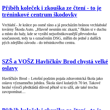
Příběh koleček i zkouška ze čtení - to je
tréninkové centrum škodovky
Vrchlabí - Je krátce po osmé ráno a já procházím bránou vrchlabské
továrny Škoda Auto. „Hlavně nesmím nic zkazit," říkám si v duchu
a místo do haly, kde se vyrábí nejsofistikovanější převodovka
současnosti, tedy ta s označením DSG, mířím do jedné z dalších
pých zdejšího závodu - do tréninkového centra.
SZŠ a VOŠZ Havlíčkův Brod chystá velké
oslavy
Havlíčkův Brod – Letošní podzim pojala zdravotnická škola jako
oslavu významného jubilea. Škola slaví kulatých 70 let. Takové
hezké výročí předkládá důvod pěkně si to užít, ale také trochu
zavzpomínat…