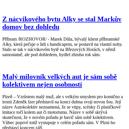
Z nácvikového bytu Alky se stal Markův
domov bez dohledu
Příbram /ROZHOVOR/ - Marek Důla, bývalý klient příbramské
Alky, která pečuje o lidi s handicapem, se postavil na vlastní nohy.
Stalo se tak v nácvikovém bytě na Březových Horách, v němž
samostatně, ale pod dohledem, bydlel zhruba rok sám.
Malý milovník velkých aut je sám sobě
kolektivem nejen osobností
Plzeň – Vzrůstem malý muž, ale s velkým smyslem pro komično a
ironii Zdeněk Izer představil na konci dubna svoji novou šou. Její
název Autokolektiv neznamená, že se vtipy, scénky či písničkové
imitace točí kolem aut či motorismu. Název v sobě skrývá
skutečnost, že v novém pořadu je bavič sám sobě kolektivem.
Vůbec poprvé totiž vystupuje v celém pořadu sám. V Plzni ho
představí koncem září.