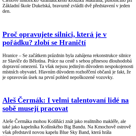
Členové historicko -dramatického kroužku Madraha, působícího při
Základní škole Dukelská, bravurně zvládli dvě představení v jeden
den.
Proč opravujete silnici, která je v
pořádku? zlobí se Hraničtí
Hranice – Se začátkem prázdnin byla zahájena rekonstrukce silnice
ze Slavíče do Bělotína. Práce na cestě s sebou přinesou dlouhodobá
dopravní omezení. Ta však nejsou jediným důvodem nespokojenosti
místních obyvatel. Hlavním důvodem rozhořčení občanů je fakt, že
je opravován úsek na první pohled nepoškozené vozovky.
Aleš Čermák: I velmi talentovaní lidé na
sobě musejí pracovat
Aleše Čermáka mohou Kolíňáci znát jako realitního makléře, ale
také jako kapelníka Kolínského Big Bandu. Na Kmochově ostrově
však představil novou kapelu Blue Sky Band, která hrála