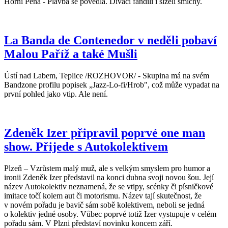
Horní Pěna - Plavba se povedla. Diváci fandili i slzeli smíchy.
La Banda de Contenedor v neděli pobaví
Malou Paříž a také Mušli
Ústí nad Labem, Teplice /ROZHOVOR/ - Skupina má na svém
Bandzone profilu popisek „Jazz-Lo-fi/Hrob", což může vypadat na
první pohled jako vtip. Ale není.
Zdeněk Izer připravil poprvé one man
show. Přijede s Autokolektivem
Plzeň – Vzrůstem malý muž, ale s velkým smyslem pro humor a
ironii Zdeněk Izer představil na konci dubna svoji novou šou. Její
název Autokolektiv neznamená, že se vtipy, scénky či písničkové
imitace točí kolem aut či motorismu. Název tají skutečnost, že
v novém pořadu je bavič sám sobě kolektivem, neboli se jedná
o kolektiv jedné osoby. Vůbec poprvé totiž Izer vystupuje v celém
pořadu sám. V Plzni představí novinku koncem září.