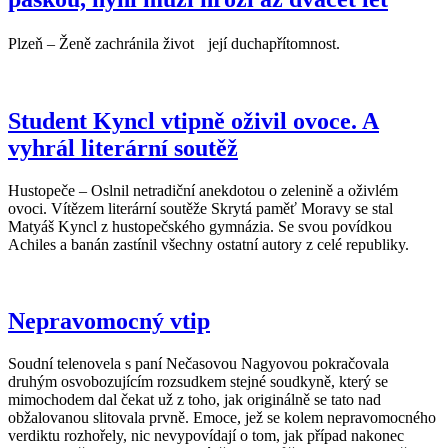
Plzeň – Ženě zachránila život její duchapřítomnost.
Student Kyncl vtipně oživil ovoce. A
vyhrál literární soutěž
Hustopeče – Oslnil netradiční anekdotou o zelenině a oživlém
ovoci. Vítězem literární soutěže Skrytá paměť Moravy se stal
Matyáš Kyncl z hustopečského gymnázia. Se svou povídkou
Achiles a banán zastínil všechny ostatní autory z celé republiky.
Nepravomocný vtip
Soudní telenovela s paní Nečasovou Nagyovou pokračovala
druhým osvobozujícím rozsudkem stejné soudkyně, který se
mimochodem dal čekat už z toho, jak originálně se tato nad
obžalovanou slitovala prvně. Emoce, jež se kolem nepravomocného
verdiktu rozhořely, nic nevypovídají o tom, jak případ nakonec