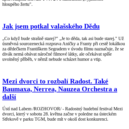
hloupého žertu".
Jak jsem potkal valašského Dědu
„Co když bude strašně starej?" „Je to děda, tak asi bude starej." Už
úsměvná sourozenecká rozprava Aničky a Franty při cestě lokálkou
za dědečkem Františkem Segradem v úvodu filmu naznačuje, že se
divák nemá obávat náročné filmové látky, ale očekávat spíše
uvolněný příběh, v němž nebude scházet humor a vtip.
Mezi dvorci to rozbalí Radost. Také
Baumaxa, Nerrea, Nauzea Orchestra a
další
Ústí nad Labem /ROZHOVOR/ - Radostný hudební festival Mezi
dvorci, který v sobotu 28. května začne v poledne na ústeckém
Střekově v parku TGM, bude mít v okolí dost konkurenci.