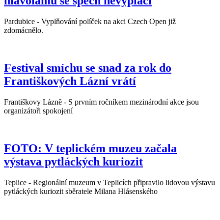
hlavolamů se spěch nevyplácí
Pardubice - Vyplňování políček na akci Czech Open již
zdomácnělo.
Festival smíchu se snad za rok do
Františkových Lázní vrátí
Františkovy Lázně - S prvním ročníkem mezinárodní akce jsou
organizátoři spokojení
FOTO: V teplickém muzeu začala
výstava pytláckých kuriozit
Teplice - Regionální muzeum v Teplicích připravilo lidovou výstavu
pytláckých kuriozit sběratele Milana Hlásenského