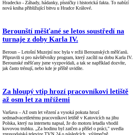
Hradecko - Záhady, hádanky, písničky i historická fakta. To nabízí
nová kniha přibližující bitvu u Hradce Králové.
Berounští měšťané se letos soustředí na
turnaje z doby Karla IV.
Beroun – Letošní Muzejní noc byla v režii Berounských měšťanů.
Připravili si pro návštěvníky program, který zacílil na dobu Karla IV.
Berounské měšťany jsme vyzpovídali, a tak se například dozvíte,
jak často trénují, nebo kde je příště uvidíte.
Za hloupý vtip hrozí pracovníkovi letiště
až osm let za mřížemi
Varšava – Až osm let vězení a vysoká pokuta hrozí
sedmadvacetiletému pracovníkovi letiště v Katovicích na jihu
Polska, který na internetu napsal, že do motoru letadla vhodil
kovovou trubku. „Za hodinu byl zatčen a přišel o práci," uvedla
zpravodajská televize TVN 24 o následcích „výjimečně