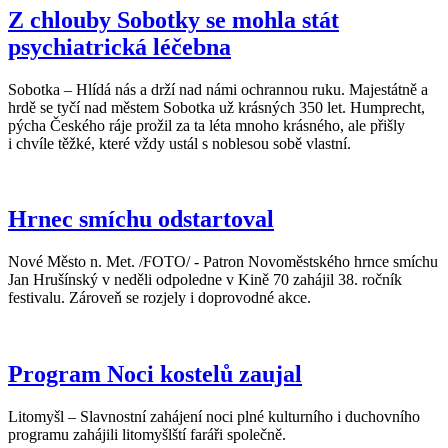
Z chlouby Sobotky se mohla stát
psychiatrická léčebna
Sobotka – Hlídá nás a drží nad námi ochrannou ruku. Majestátně a
hrdě se tyčí nad městem Sobotka už krásných 350 let. Humprecht,
pýcha Českého ráje prožil za ta léta mnoho krásného, ale přišly
i chvíle těžké, které vždy ustál s noblesou sobě vlastní.
Hrnec smíchu odstartoval
Nové Město n. Met. /FOTO/ - Patron Novoměstského hrnce smíchu
Jan Hrušínský v neděli odpoledne v Kině 70 zahájil 38. ročník
festivalu. Zároveň se rozjely i doprovodné akce.
Program Noci kostelů zaujal
Litomyšl – Slavnostní zahájení noci plné kulturního i duchovního
programu zahájili litomyšlští faráři společně.