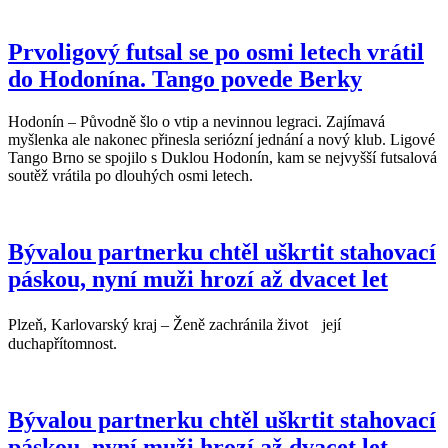
Prvoligový futsal se po osmi letech vrátil
do Hodonína. Tango povede Berky
Hodonín – Původně šlo o vtip a nevinnou legraci. Zajímavá
myšlenka ale nakonec přinesla seriózní jednání a nový klub. Ligové
Tango Brno se spojilo s Duklou Hodonín, kam se nejvyšší futsalová
soutěž vrátila po dlouhých osmi letech.
Bývalou partnerku chtěl uškrtit stahovací
páskou, nyní muži hrozí až dvacet let
Plzeň, Karlovarský kraj – Ženě zachránila život její
duchapřítomnost.
Bývalou partnerku chtěl uškrtit stahovací
páskou, nyní muži hrozí až dvacet let