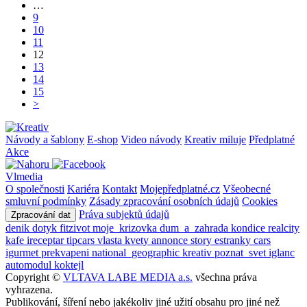
…
9
10
11
12
13
14
15
>
Návody a šablony
E-shop
Video návody
Kreativ miluje
Předplatné
Akce
Vlmedia
O společnosti
Kariéra
Kontakt
Mojepředplatné.cz
Všeobecné
smluvní podmínky
Zásady zpracování osobních údajů
Cookies
Práva subjektů údajů
Zpracování dat
denik
dotyk
fitzivot
moje_krizovka
dum_a_zahrada
kondice
realcity
kafe
ireceptar
tipcars
vlasta
kvety
annonce
story
estranky
cars
igurmet
prekvapeni
national_geographic
kreativ
poznat_svet
iglanc
automodul
koktejl
Copyright ©
VLTAVA LABE MEDIA a.s.
všechna práva
vyhrazena.
Publikování, šíření nebo jakékoliv jiné užití obsahu pro jiné než