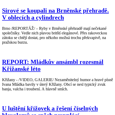
Sirové se koupali na Brněnské přehradě.
V oblecích a cylindrech
Brno /REPORTÁŽ/ – Ryby v Brněnské přehradě mají nečekané
společníky. Vedle nich plavou britští elegánové. Přes rakoveckou
zátoku se chtějí dostat, pro někoho možná trochu překvapivě, na
pražskou burzu.
REPORT: Mládkův ansámbl rozesmál
Křižanské léto
Křižany - /VIDEO, GALERIE/ Nezaměnitelný humor a hravé písně
Ivana Mládka bavily v úterý Křižany. Obcí se nesl typický zvuk
banja, valcha i troubení. A hlavně smích.
U luštění křížovek a řešení číselných