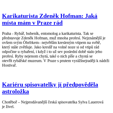
Karikaturista Zdeněk Hofman: Jaká
místa mám v Praze rád
Praha - Rybář, bubeník, entomolog a karikaturista. Tak se
představuje Zdeněk Hofman, muž mnoha profesí. Nejznámější je
ovšem svým Óbrfrkem– největším kresleným vtipem na světě,
který stále zvětšuje. Jako kreslíř na volné noze si od vtipů rád
odpočine u rybaření, i když i to už sev poslední době stalo jeho
profesí. Ryby nejenom chytá, také o nich píše a chystá se
otevřít rybářské muzeum. V Praze s prutem vyrážínejraději k nádrži
Hostivař.
Kariéru spisovatelky jí předpověděla
astroložka
Chotěboř – Nejprodávanější česká spisovatelka Sylva Lauerová
je živel.