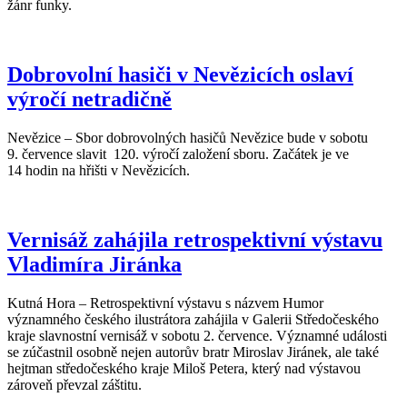
žánr funky.
Dobrovolní hasiči v Nevězicích oslaví
výročí netradičně
Nevězice – Sbor dobrovolných hasičů Nevězice bude v sobotu
9. července slavit 120. výročí založení sboru. Začátek je ve
14 hodin na hřišti v Nevězicích.
Vernisáž zahájila retrospektivní výstavu
Vladimíra Jiránka
Kutná Hora – Retrospektivní výstavu s názvem Humor
významného českého ilustrátora zahájila v Galerii Středočeského
kraje slavnostní vernisáž v sobotu 2. července. Významné události
se zúčastnil osobně nejen autorův bratr Miroslav Jiránek, ale také
hejtman středočeského kraje Miloš Petera, který nad výstavou
zároveň převzal záštitu.