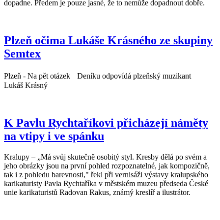
dopadne. Předem je pouze jasné, že to nemůže dopadnout dobře.
Plzeň očima Lukáše Krásného ze skupiny
Semtex
Plzeň - Na pět otázek Deníku odpovídá plzeňský muzikant
Lukáš Krásný
K Pavlu Rychtaříkovi přicházejí náměty
na vtipy i ve spánku
Kralupy – „Má svůj skutečně osobitý styl. Kresby dělá po svém a
jeho obrázky jsou na první pohled rozpoznatelné, jak kompozičně,
tak i z pohledu barevnosti," řekl při vernisáži výstavy kralupského
karikaturisty Pavla Rychtaříka v městském muzeu předseda České
unie karikaturistů Radovan Rakus, známý kreslíř a ilustrátor.