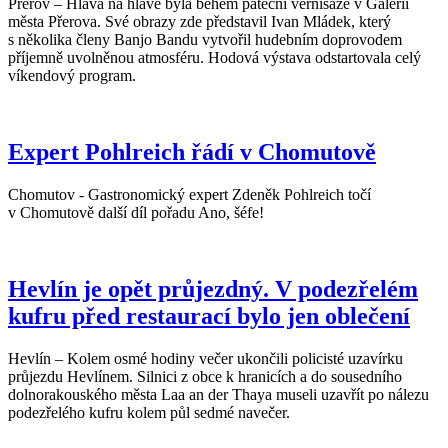
Přerov – Hlava na hlavě byla během páteční vernisáže v Galerii
města Přerova. Své obrazy zde představil Ivan Mládek, který
s několika členy Banjo Bandu vytvořil hudebním doprovodem
příjemně uvolněnou atmosféru. Hodová výstava odstartovala celý
víkendový program.
Expert Pohlreich řádí v Chomutově
Chomutov - Gastronomický expert Zdeněk Pohlreich točí
v Chomutově další díl pořadu Ano, šéfe!
Hevlín je opět průjezdný. V podezřelém
kufru před restaurací bylo jen oblečení
Hevlín – Kolem osmé hodiny večer ukončili policisté uzavírku
průjezdu Hevlínem. Silnici z obce k hranicích a do sousedního
dolnorakouského města Laa an der Thaya museli uzavřít po nálezu
podezřelého kufru kolem půl sedmé navečer.