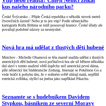
Vtip nebo realita? Chtějí Němci získat
kus našeho národního parku?
České Švýcarsko – Přijde Česká republika o několik stovek metrů
čtverečních území? Nebo je to jen vtip? Podle německého
kartografa Rolfa Böhma se totiž posouvají hranice. České úřady ale
považují podobné názory za nesmyslné.
Nová hra má udělat z tlustých dětí hubené
Mnichov - Michelle Obamová se léta marně snažila udělat z tlustých
amerických dětí hubené, nová počítačová hra ale už během několika
dní slaví v tomto snažení větší úspěchy než americká první dáma,
píše německý list Süddeutsche Zeitung. Jmenuje se Pokémon Go a
vede hráče k pohybu tím, že v reálném světě sbírají malá, nepříliš
estetická zvířátka, slyšící na jména jako například Pikachu.
Seznamte se s hudebníkem Davidem
Stypkou, básníkem ze severní Moravy