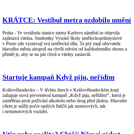
KRÁTCE: Vestibul metra ozdobilo umění
Praha - Ve vestibulu stanice metra Karlovo náměstí se objevila
zajímavá vitrína. Studentky Vysoké školy uměleckoprůmyslové
v Praze zde vystavují svá umělecká díla. Ta prý mají obyvatele
hlavního města alespoň na chvíli odvést od každodenního shonu a
přimět je, aby se na pár chvil u vitríny zastavili.
Startuje kampaň Když piju, neřídím
Královéhradecko – V těchto dnech v Královéhradeckém kraji
zahajuje nová preventivní kampaň „Když piju, neřídím!", která je
zaměřena proti požívání alkoholu nebo drog před jízdou. Hlavním
cílem je snížit počet opilých řidičů jak motorových, tak
i nemotorových vozidel.