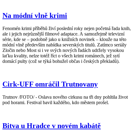
Na módní vlně krimi
Fenomén krimi příběhů živí poslední roky nejen početná řada knih,
ale i jejich nejrůznější filmové adaptace. A samozřejmě televizní
série, kde se – podobně jako u knižních novinek – klouže na této
módní vlně především nabídka severských titulů. Zatímco seriály
Zločin nebo Most si i ve svých nových řadách udržely vysokou
laťku kvality, nelze totéž říct o všech krimi románech, jež sytí
domácí pulty (což se týká bohužel občas i českých překladů).
Cirk-UFF omráčil Trutnovany
Trutnov /FOTO/ - Oslava nového cirkusu na tři dny pohltila život
pod horami. Festival bavil každého, kdo městem prošel.
Bitva u Hradce v novém kabátě