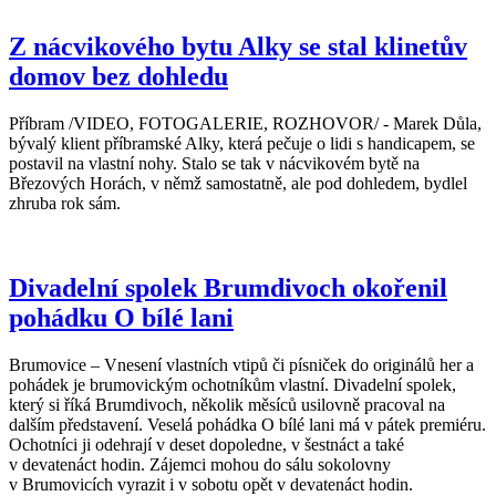
Z nácvikového bytu Alky se stal klinetův
domov bez dohledu
Příbram /VIDEO, FOTOGALERIE, ROZHOVOR/ - Marek Důla,
bývalý klient příbramské Alky, která pečuje o lidi s handicapem, se
postavil na vlastní nohy. Stalo se tak v nácvikovém bytě na
Březových Horách, v němž samostatně, ale pod dohledem, bydlel
zhruba rok sám.
Divadelní spolek Brumdivoch okořenil
pohádku O bílé lani
Brumovice – Vnesení vlastních vtipů či písniček do originálů her a
pohádek je brumovickým ochotníkům vlastní. Divadelní spolek,
který si říká Brumdivoch, několik měsíců usilovně pracoval na
dalším představení. Veselá pohádka O bílé lani má v pátek premiéru.
Ochotníci ji odehrají v deset dopoledne, v šestnáct a také
v devatenáct hodin. Zájemci mohou do sálu sokolovny
v Brumovicích vyrazit i v sobotu opět v devatenáct hodin.