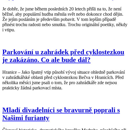
Je dobře, že jsme během posledních 20 letech přišli na to, že není
běžné, aby populární hudba měnila svět nebo dokonce chod dějin.
Že jejím posláním je především pobavit. V tom lepším případě
přinést trochu radosti nebo smutku. Trochu originální poetiky, někdy
i vtipu.
Parkování u zahrádek před cyklostezkou
je zakázáno. Co ale bude dál?
Hranice – Jako špatný vtip působí vývoj situace ohledně parkování
v zahrádkářské oblasti před cyklostezkou Bečva v Hranicích. Před
několika měsíci jsme psali o tom, že pro zahrádkáře zde nejsou
prakticky žádná parkovací místa.
Mladí divadelníci se bravurně poprali s
Našimi furianty