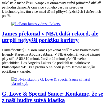
tráví stále méně času. Naopak u obrazovky stráví průměrné dítě až
pět hodin denně. A čím více volného času se přesouvá
k technologiím, tím více mezi dětmi přibývá fyzických i duševních
potíží.
James překonal v NBA další rekord, ale
utrpěl nejvyšší porážku kariéry
Osmatřicetiletý LeBron James překonal další rekord basketbalové
legendy Kareema Abdula-Jabbara. V NBA odehrál včetně zápasů
play off už 66.319 minut, čímž o 22 minut předčil svého
předchůdce. Los Angeles Lakers ale podlehli na palubovce
Philadelphie 94:138 a prohra o 44 bodů je pro Jamese nejvyšší
porážkou v kariéře.
G. Love & Special Sauce: Koukáme, že se
z naší hudby stává klasika