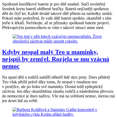
Spolknutí knoflíkové baterie je pro dítě snadné. Stačí uvolněný
šroubek krytu baterií oblíbené hračky. Baterii nejčastěji spolknou
děti do čtyř let. Každé desáté takové dítě přitom na následky umírá.
Pokud máte podezření, že vaše dítě baterii spolklo, okamžitě s ním
jeďte k lékaři. Nečekejte, až se příznaky spolknutí baterie projeví.
Překvapivým pomocníkem se vám v takové situaci stane med.
Kdyby nespal malý Teo u maminky,
nejspíš by zemřel. Rozjela se mu vzácná
nemoc
Na spaní dětí u rodičů nahlíží někteří lidé skrz prsty. Dnes pětiletý
Teo však přežil právě díky tomu, že nespal v osudnou noc
v postýlce, ale po boku své maminky. Dostal totiž epileptický
záchvat. Jen díky okamžitému zásahu rodičů a následnému převozu
do nemocnice je dnes naživu. Vše má na svědomí nemoc, kterou má
jen deset lidí na světě.