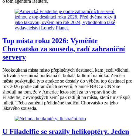
o tom agentura Reuters.
Top místa roku 2026: Vyměňte
Chorvatsko za souseda, radí zahraniční
servery
Neokoukaná místa místo přeplněných destinací, kam jezdí všichni,
úchvatná vesmírná podívaná či bohatá kulturní nabídka. Země a
města poskytující tyto atrakce se dostaly do výběru top destinací pro
rok 2026 podle zahraničních serverů. Stanice BBC a CNN se
shodují na tom, že v Americe letos stojí za to vypravit se do
Filadelfie, z evropských zemí pak radí jít na místa, která turisté spíš
míjejí. Třeba zaměnit přelidněné tradiční Chorvatsko za jeho
lákavého souseda.
U Filadelfie se srazily helikoptéry. Jeden