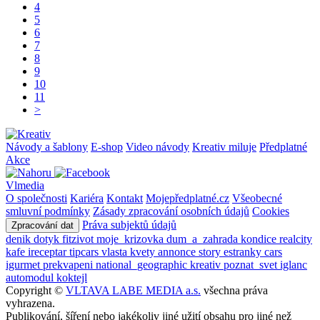
4
5
6
7
8
9
10
11
>
Návody a šablony
E-shop
Video návody
Kreativ miluje
Předplatné
Akce
Vlmedia
O společnosti
Kariéra
Kontakt
Mojepředplatné.cz
Všeobecné
smluvní podmínky
Zásady zpracování osobních údajů
Cookies
Práva subjektů údajů
Zpracování dat
denik
dotyk
fitzivot
moje_krizovka
dum_a_zahrada
kondice
realcity
kafe
ireceptar
tipcars
vlasta
kvety
annonce
story
estranky
cars
igurmet
prekvapeni
national_geographic
kreativ
poznat_svet
iglanc
automodul
koktejl
Copyright ©
VLTAVA LABE MEDIA a.s.
všechna práva
vyhrazena.
Publikování, šíření nebo jakékoliv jiné užití obsahu pro jiné než