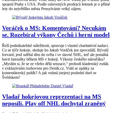
spojení Prahy s USA. Podle oslovených prodejců letenek je o přímé
lety do největšího města Pensylvánie velký zájem.
Voráček o MS: Komentování? Necukám
se. Rozebíral výkony Čechů i herní model
Řeší podnikatelské náležitosti, spravuje i vlastní charitativní nadaci.
Co se týče hokeje, sleduje ho Jakub Voráček jen zpovzdálí. Bývalý
forvard, jenž udělal díru do světa i ve slavné NHL, teď ale pomáhá
bavit fanoušky během MS v hokeji. Výkony českého nároďáku?
„Myslím si, že se ze všeho dělá senzace,“ prohodí kladenský rodák
v exkluzivním rozhovoru pro Deník.cz. Vrátí se zpátky za
komentátorský pultík? A jak vnímá (nejen) poslední duel se
Švédskem?
Vladař hokejovou reprezentaci na MS
neposílí. Play off NHL dochytal zraněný