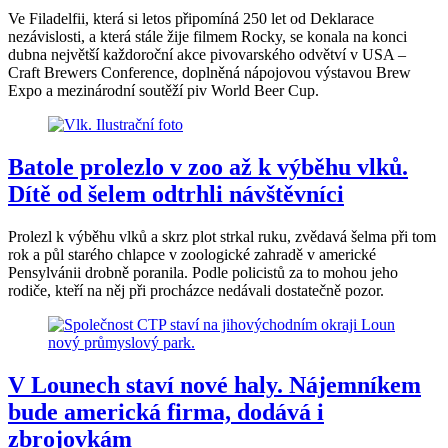
Ve Filadelfii, která si letos připomíná 250 let od Deklarace
nezávislosti, a která stále žije filmem Rocky, se konala na konci
dubna největší každoroční akce pivovarského odvětví v USA –
Craft Brewers Conference, doplněná nápojovou výstavou Brew
Expo a mezinárodní soutěží piv World Beer Cup.
Batole prolezlo v zoo až k výběhu vlků.
Dítě od šelem odtrhli návštěvníci
Prolezl k výběhu vlků a skrz plot strkal ruku, zvědavá šelma při tom
rok a půl starého chlapce v zoologické zahradě v americké
Pensylvánii drobně poranila. Podle policistů za to mohou jeho
rodiče, kteří na něj při procházce nedávali dostatečně pozor.
V Lounech staví nové haly. Nájemníkem
bude americká firma, dodává i
zbrojovkám