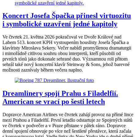
Koncert Josefa Špačka přinesl virtuozitu
i symbolické uzavření jedné kapitoly
Ve čtvrtek 21. května 2026 pokračoval ve Dvoře Králové nad
Labem 513. koncert KPH vystoupením houslisty Josefa Špačka a
klavíristy Miroslava Sekery. Večer nabídl promyšlenou dramaturgii
i mimořádně citlivou souhru obou interpretů, kteří působili od
prvních tónů jako dokonale sehrané duo. Významnou roli přitom
sehrál také nový koncertní klavír Steinway & Sons, jehož barevné
možnosti zaznívaly během večera naplno.
Dreamlinery spojí Prahu s Filadelfií.
American se vrací po šesti letech
Dopravce American Airlines ve čtvrtek zahájí provoz na přímé lince
mezi Prahou a Filadelfií. První letadlo odstartuje ze Spojených států
ve čtvrtek v podvečer a v Praze přistane v pátek ráno. Dopravce
denní spojení obnovuje po více než šestileté přestávce, která začala
s koronavirovou krizí. Vedle linky do New Yorku jde o druhé přímé