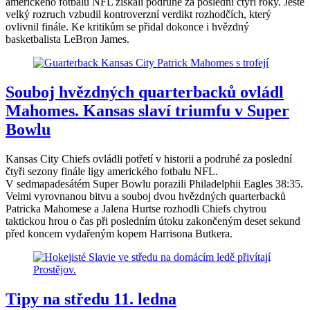
amerického fotbalu NFL získali podruhé za poslední čtyři roky. Ještě
velký rozruch vzbudil kontroverzní verdikt rozhodčích, který
ovlivnil finále. Ke kritikům se přidal dokonce i hvězdný
basketbalista LeBron James.
Souboj hvězdných quarterbacků ovládl
Mahomes. Kansas slaví triumfu v Super
Bowlu
Kansas City Chiefs ovládli potřetí v historii a podruhé za poslední
čtyři sezony finále ligy amerického fotbalu NFL.
V sedmapadesátém Super Bowlu porazili Philadelphii Eagles 38:35.
Velmi vyrovnanou bitvu a souboj dvou hvězdných quarterbacků
Patricka Mahomese a Jalena Hurtse rozhodli Chiefs chytrou
taktickou hrou o čas při posledním útoku zakončeným deset sekund
před koncem vydařeným kopem Harrisona Butkera.
Tipy na středu 11. ledna