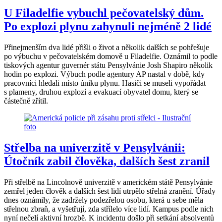
U Filadelfie vybuchl pečovatelský dům.
Po explozi plynu zahynuli nejméně 2 lidé
Přinejmenším dva lidé přišli o život a několik dalších se pohřešuje
po výbuchu v pečovatelském domově u Filadelfie. Oznámil to podle
tiskových agentur guvernér státu Pensylvánie Josh Shapiro několik
hodin po explozi. Výbuch podle agentury AP nastal v době, kdy
pracovníci hledali místo úniku plynu. Hasiči se museli vypořádat
s plameny, druhou explozí a evakuací obyvatel domu, který se
částečně zřítil.
Střelba na univerzitě v Pensylvánii:
Útočník zabil člověka, dalších šest zranil
Při střelbě na Lincolnově univerzitě v americkém státě Pensylvánie
zemřel jeden člověk a dalších šest lidí utrpělo střelná zranění. Úřady
dnes oznámily, že zadržely podezřelou osobu, která u sebe měla
střelnou zbraň, a vyšetřují, zda střílelo více lidí. Kampus podle nich
nyní nečelí aktivní hrozbě. K incidentu došlo při setkání absolventů