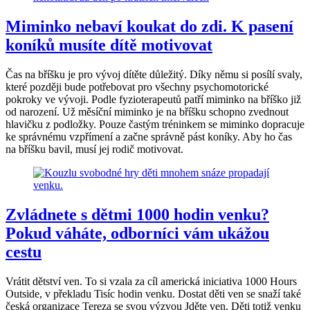
Miminko nebaví koukat do zdi. K pasení
koníků musíte dítě motivovat
Čas na bříšku je pro vývoj dítěte důležitý. Díky němu si posílí svaly,
které později bude potřebovat pro všechny psychomotorické
pokroky ve vývoji. Podle fyzioterapeutů patří miminko na bříško již
od narození. Už měsíční miminko je na bříšku schopno zvednout
hlavičku z podložky. Pouze častým tréninkem se miminko dopracuje
ke správnému vzpřímení a začne správně pást koníky. Aby ho čas
na bříšku bavil, musí jej rodič motivovat.
Zvládnete s dětmi 1000 hodin venku?
Pokud váháte, odborníci vám ukážou
cestu
Vrátit dětství ven. To si vzala za cíl americká iniciativa 1000 Hours
Outside, v překladu Tisíc hodin venku. Dostat děti ven se snaží také
česká organizace Tereza se svou výzvou Jděte ven. Děti totiž venku