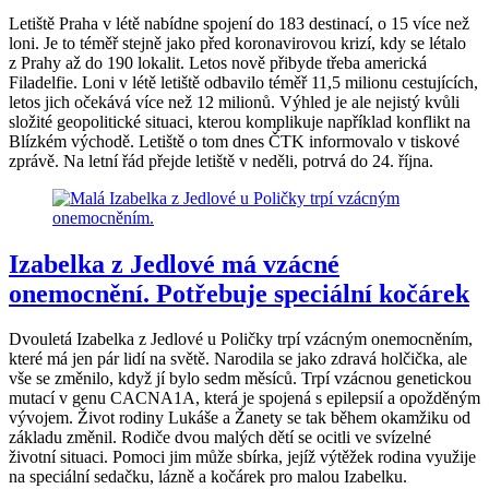
Letiště Praha v létě nabídne spojení do 183 destinací, o 15 více než
loni. Je to téměř stejně jako před koronavirovou krizí, kdy se létalo
z Prahy až do 190 lokalit. Letos nově přibyde třeba americká
Filadelfie. Loni v létě letiště odbavilo téměř 11,5 milionu cestujících,
letos jich očekává více než 12 milionů. Výhled je ale nejistý kvůli
složité geopolitické situaci, kterou komplikuje například konflikt na
Blízkém východě. Letiště o tom dnes ČTK informovalo v tiskové
zprávě. Na letní řád přejde letiště v neděli, potrvá do 24. října.
Izabelka z Jedlové má vzácné
onemocnění. Potřebuje speciální kočárek
Dvouletá Izabelka z Jedlové u Poličky trpí vzácným onemocněním,
které má jen pár lidí na světě. Narodila se jako zdravá holčička, ale
vše se změnilo, když jí bylo sedm měsíců. Trpí vzácnou genetickou
mutací v genu CACNA1A, která je spojená s epilepsií a opožděným
vývojem. Život rodiny Lukáše a Žanety se tak během okamžiku od
základu změnil. Rodiče dvou malých dětí se ocitli ve svízelné
životní situaci. Pomoci jim může sbírka, jejíž výtěžek rodina využije
na speciální sedačku, lázně a kočárek pro malou Izabelku.