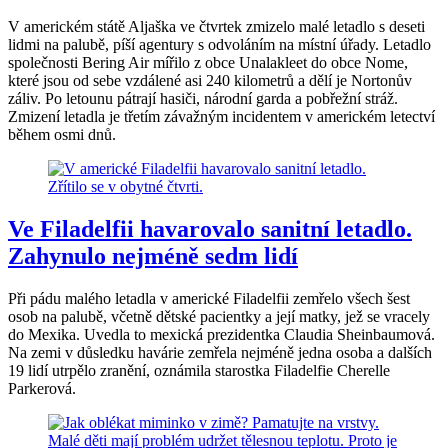
V americkém státě Aljaška ve čtvrtek zmizelo malé letadlo s deseti
lidmi na palubě, píší agentury s odvoláním na místní úřady. Letadlo
společnosti Bering Air mířilo z obce Unalakleet do obce Nome,
které jsou od sebe vzdálené asi 240 kilometrů a dělí je Nortonův
záliv. Po letounu pátrají hasiči, národní garda a pobřežní stráž.
Zmizení letadla je třetím závažným incidentem v americkém letectví
během osmi dnů.
Ve Filadelfii havarovalo sanitní letadlo.
Zahynulo nejméně sedm lidí
Při pádu malého letadla v americké Filadelfii zemřelo všech šest
osob na palubě, včetně dětské pacientky a její matky, jež se vracely
do Mexika. Uvedla to mexická prezidentka Claudia Sheinbaumová.
Na zemi v důsledku havárie zemřela nejméně jedna osoba a dalších
19 lidí utrpělo zranění, oznámila starostka Filadelfie Cherelle
Parkerová.