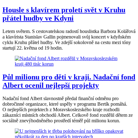
Housle s klavírem proletí svět v Kruhu
přátel hudby ve Kdyni
Letem světem. S cestovatelskou radostí houslistka Barbora Kolářová
a klavírista Stanislav Gallin pojmenovali svůj koncert v kdyňském
cyklu Kruhu přátel hudby. Ve zdejší sokolovně na cestu mezi tóny
startují 22. května od 19 hodin.
Půl milionu pro děti v kraji. Nadační fond
Albert ocenil nejlepší projekty
Nadační fond Albert slavnostně předal finanční odměnu pro
dobročinné organizace, které uspěly v programu Bertík pomáhá.
O nejlepších projektech z Moravskoslezského kraje rozhodli
zákazníci místních obchodů Albert. Celkově fond rozdělil dětem ze
sociálně znevýhodněného prostředí téměř půl milionu korun.