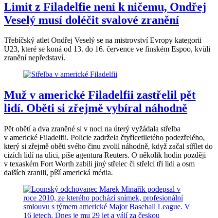
Limit z Filadelfie není k ničemu, Ondřej
Veselý musí doléčit svalové zranění
Třebíčský atlet Ondřej Veselý se na mistrovství Evropy kategorii
U23, které se koná od 13. do 16. července ve finském Espoo, kvůli
zranění nepředstaví.
Muž v americké Filadelfii zastřelil pět
lidí. Oběti si zřejmě vybíral náhodně
Pět obětí a dva zraněné si v noci na úterý vyžádala střelba
v americké Filadelfii. Policie zadržela čtyřicetiletého podezřelého,
který si zřejmě oběti svého činu zvolil náhodně, když začal střílet do
cizích lidí na ulici, píše agentura Reuters. O několik hodin později
v texaském Fort Worth zabili jiný střelec či střelci tři lidi a osm
dalších zranili, píší americká média.