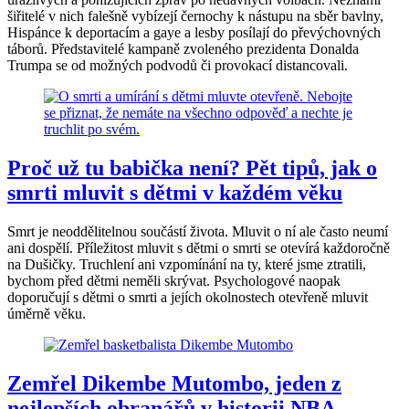
šiřitelé v nich falešně vybízejí černochy k nástupu na sběr bavlny,
Hispánce k deportacím a gaye a lesby posílají do převýchovných
táborů. Představitelé kampaně zvoleného prezidenta Donalda
Trumpa se od možných podvodů či provokací distancovali.
Proč už tu babička není? Pět tipů, jak o
smrti mluvit s dětmi v každém věku
Smrt je neoddělitelnou součástí života. Mluvit o ní ale často neumí
ani dospělí. Příležitost mluvit s dětmi o smrti se otevírá každoročně
na Dušičky. Truchlení ani vzpomínání na ty, které jsme ztratili,
bychom před dětmi neměli skrývat. Psychologové naopak
doporučují s dětmi o smrti a jejích okolnostech otevřeně mluvit
úměrně věku.
Zemřel Dikembe Mutombo, jeden z
nejlepších obranářů v historii NBA