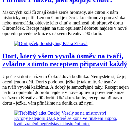
Makových koláčů znají české země hromady, ale citron k nám
historicky nepatří. Lemon Curd je něco jako citronová pomazánka
nebo marmeláda, objevte jeho chuť a možnosti při přípravě dortu
Citromáček. Recept nejen na tuto opulentní dobrotu najdete v nové
opravdu povedené knize s názvem Kreativ - 90 dortů.
Dort, který všem vyvolá úsměv na tváři,
zvládne s tímto receptem připravit každý
Upečte si dort s názvem Čokoládová bodlinka. Nemyslete si, že jej
ocení jenom děti. Dort s podobou ježka je tak milý, že úsměv
na tváři vyvolá každému. A dobrý je samozřejmě taky. Recept nejen
na tuto opulentní dobrotu najdete v nové opravdu povedené knize
s názvem Kreativ - 90 dortů. Ukázku z knihy, recept na přípravu
dortu - ježka, vám přinášíme na denik.cz už nyní.