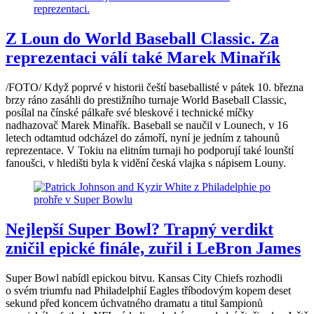
Z Loun do World Baseball Classic. Za
reprezentaci válí také Marek Minařík
/FOTO/ Když poprvé v historii čeští baseballisté v pátek 10. března
brzy ráno zasáhli do prestižního turnaje World Baseball Classic,
posílal na čínské pálkaře své bleskové i technické míčky
nadhazovač Marek Minařík. Baseball se naučil v Lounech, v 16
letech odtamtud odcházel do zámoří, nyní je jedním z tahounů
reprezentace. V Tokiu na elitním turnaji ho podporují také lounští
fanoušci, v hledišti byla k vidění česká vlajka s nápisem Louny.
Nejlepší Super Bowl? Trapný verdikt
zničil epické finále, zuřil i LeBron James
Super Bowl nabídl epickou bitvu. Kansas City Chiefs rozhodli
o svém triumfu nad Philadelphií Eagles tříbodovým kopem deset
sekund před koncem úchvatného dramatu a titul šampionů