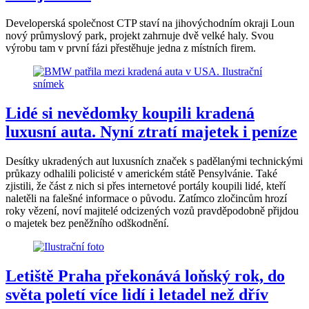
Developerská společnost CTP staví na jihovýchodním okraji Loun
nový průmyslový park, projekt zahrnuje dvě velké haly. Svou
výrobu tam v první fázi přestěhuje jedna z místních firem.
Lidé si nevědomky koupili kradená
luxusní auta. Nyní ztratí majetek i peníze
Desítky ukradených aut luxusních značek s padělanými technickými
průkazy odhalili policisté v americkém státě Pensylvánie. Také
zjistili, že část z nich si přes internetové portály koupili lidé, kteří
naletěli na falešné informace o původu. Zatímco zločincům hrozí
roky vězení, noví majitelé odcizených vozů pravděpodobně přijdou
o majetek bez peněžního odškodnění.
Letiště Praha překonává loňský rok, do
světa poletí více lidí i letadel než dřív