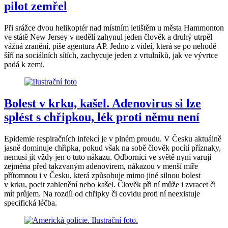
pilot zemřel
Při srážce dvou helikoptér nad místním letištěm u města Hammonton
ve státě New Jersey v nedělí zahynul jeden člověk a druhý utrpěl
vážná zranění, píše agentura AP. Jedno z videí, která se po nehodě
šíří na sociálních sítích, zachycuje jeden z vrtulníků, jak ve vývrtce
padá k zemi.
Bolest v krku, kašel. Adenovirus si lze
splést s chřipkou, lék proti němu není
Epidemie respiračních infekcí je v plném proudu. V Česku aktuálně
jasně dominuje chřipka, pokud však na sobě člověk pocítí příznaky,
nemusí jít vždy jen o tuto nákazu. Odborníci ve světě nyní varují
zejména před takzvaným adenovirem, nákazou v menší míře
přítomnou i v Česku, která způsobuje mimo jiné silnou bolest
v krku, pocit zahlenění nebo kašel. Člověk při ní může i zvracet či
mít průjem. Na rozdíl od chřipky či covidu proti ní neexistuje
specifická léčba.