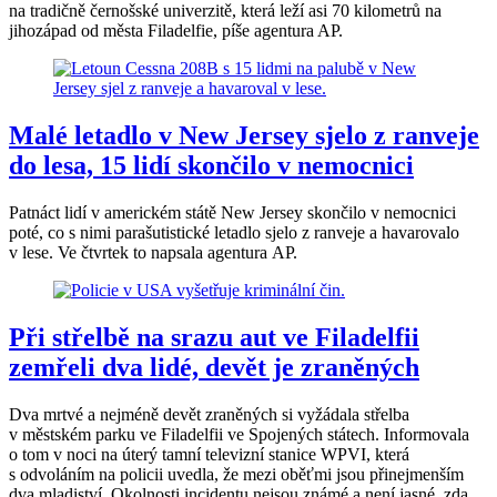
na tradičně černošské univerzitě, která leží asi 70 kilometrů na
jihozápad od města Filadelfie, píše agentura AP.
Malé letadlo v New Jersey sjelo z ranveje
do lesa, 15 lidí skončilo v nemocnici
Patnáct lidí v americkém státě New Jersey skončilo v nemocnici
poté, co s nimi parašutistické letadlo sjelo z ranveje a havarovalo
v lese. Ve čtvrtek to napsala agentura AP.
Při střelbě na srazu aut ve Filadelfii
zemřeli dva lidé, devět je zraněných
Dva mrtvé a nejméně devět zraněných si vyžádala střelba
v městském parku ve Filadelfii ve Spojených státech. Informovala
o tom v noci na úterý tamní televizní stanice WPVI, která
s odvoláním na policii uvedla, že mezi oběťmi jsou přinejmenším
dva mladiství. Okolnosti incidentu nejsou známé a není jasné, zda