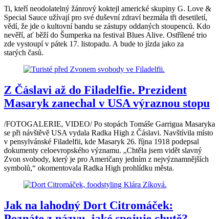
Ti, kteří neodolatelný žánrový koktejl americké skupiny G. Love &
Special Sauce užívají pro své duševní zdraví bezmála tři desetiletí,
vědí, že jde o kultovní bandu se zástupy oddaných stoupenců. Kdo
nevěří, ať běží do Šumperka na festival Blues Alive. Ostřílené trio
zde vystoupí v pátek 17. listopadu. A bude to jízda jako za
starých časů.
Z Čáslavi až do Filadelfie. Prezident
Masaryk zanechal v USA výraznou stopu
/FOTOGALERIE, VIDEO/ Po stopách Tomáše Garrigua Masaryka
se při návštěvě USA vydala Radka High z Čáslavi. Navštívila místo
v pensylvánské Filadelfii, kde Masaryk 26. října 1918 podepsal
dokumenty celoevropského významu. „Chtěla jsem vidět slavný
Zvon svobody, který je pro Američany jedním z nejvýznamnějších
symbolů,“ okomentovala Radka High prohlídku města.
Jak na lahodný Dort Citromáček:
Poznáte z názvu, jaké spojuje chutě?