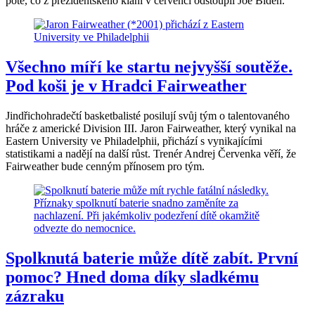
poté, co z prezidentského klání v červenci odstoupil Joe Biden.
Všechno míří ke startu nejvyšší soutěže.
Pod koši je v Hradci Fairweather
Jindřichohradečtí basketbalisté posilují svůj tým o talentovaného
hráče z americké Division III. Jaron Fairweather, který vynikal na
Eastern University ve Philadelphii, přichází s vynikajícími
statistikami a nadějí na další růst. Trenér Andrej Červenka věří, že
Fairweather bude cenným přínosem pro tým.
Spolknutá baterie může dítě zabít. První
pomoc? Hned doma díky sladkému
zázraku