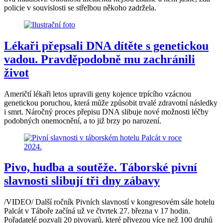
policie v souvislosti se střelbou někoho zadržela.
Lékaři přepsali DNA dítěte s genetickou
vadou. Pravděpodobně mu zachránili
život
Američtí lékaři letos upravili geny kojence trpícího vzácnou
genetickou poruchou, která může způsobit trvalé zdravotní následky
i smrt. Náročný proces přepisu DNA slibuje nové možnosti léčby
podobných onemocnění, a to již brzy po narození.
Pivo, hudba a soutěže. Táborské pivní
slavnosti slibují tři dny zábavy
/VIDEO/ Další ročník Pivních slavností v kongresovém sále hotelu
Palcát v Táboře začíná už ve čtvrtek 27. března v 17 hodin.
Pořadatelé pozvali 20 pivovarů, které přivezou více než 100 druhů