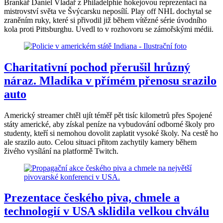
Brankář Daniel Vladař z Philadelphie hokejovou reprezentaci na
mistrovství světa ve Švýcarsku neposílí. Play off NHL dochytal se
zraněním ruky, které si přivodil již během vítězné série úvodního
kola proti Pittsburghu. Uvedl to v rozhovoru se zámořskými médii.
Charitativní pochod přerušil hrůzný
náraz. Mladíka v přímém přenosu srazilo
auto
Americký streamer chtěl ujít téměř pět tisíc kilometrů přes Spojené
státy americké, aby získal peníze na vybudování odborné školy pro
studenty, kteří si nemohou dovolit zaplatit vysoké školy. Na cestě ho
ale srazilo auto. Celou situaci přitom zachytily kamery během
živého vysílání na platformě Twitch.
Prezentace českého piva, chmele a
technologií v USA sklidila velkou chválu