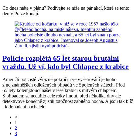
Co dnes máte v plánu? Podívejte se níže na pár akcí, které se tento
den v Praze konají.
Policie rozplétá 65 let starou brutální
vraždu. Už ví, kdo byl Chlapec z krabice
Američtí policisté výrazně pokročili ve vyšetřování jednoho
z nejznámějších odložených případů ve Spojených státech. Před
65 lety kolemjdoucí našel v lese krabici s mrtvým chlapcem.
S případem se nedařilo celé roky hnout, před několika dny ale
detektivové konečně zjistili totožnost zabitého hocha. A jsou tak blíž
i k dopadení pachatele.
<
1
2
3