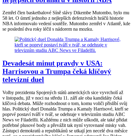
Zemřel člen basketbalové Síně slávy Dikembe Mutombo, bylo mu
58 let. O úmrtí jednoho z nejlepších defenzivních hráčů historie
NBA informovalo vedení soutěže. Mutombo zemřel v Atlantě, kde
se poslední dva roky léčil s nádorem na mozku.
Devadesát minut pravdy v USA:
Harrisovou a Trumpa čeká klíčový
televizní duel
Volby prezidenta Spojených států amerických sice vyvrcholí až
v listopadu, již v noci na středu 11. září ale oba kandidáty čeká
klíčová debata. Může rozhodnout o tom, komu voliči přislíbí svůj
hlas. Politický duel Donalda Trumpa a Kamaly Harrisové, kteří se
poprvé postaví tváří v tvář, se odehraje v televizním studiu ABC
News ve Filadelfii. Každému z nich může uškodit, ale také přidat
potřebné plusové body a převážit tak nyní vyrovnané misky vah.
Zástupci demokratů a republikánů se utkají jen necelé dva měsíce