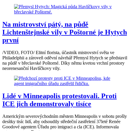
Na mistrovství pátý, na půdě
Lichtenštejnské vily v Poštorné je Hytych
první
/VIDEO, FOTO/ Elitní florista, účastník mistrovství světa ve
Philadelphii a zároveň oděvní návrhář Přemysl Hytych se představil
na půdě v břeclavské Poštorné. Díky němu kvetou vrchní prostory
neorenesanční Havlíčkovy vily.
Lidé v Minneapolis protestovali. Proti
ICE jich demonstrovaly tisíce
Americkým severovýchodním městem Minneapolis v sobotu prošly
desítky tisíc lidí, aby odsoudily středeční zastřelení 37leté Renée
Goodové agentem Úřadu pro imigraci a cla (ICE). Informovala