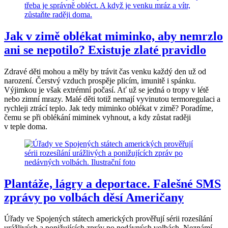
Jak v zimě oblékat miminko, aby nemrzlo
ani se nepotilo? Existuje zlaté pravidlo
Zdravé děti mohou a měly by trávit čas venku každý den už od
narození. Čerstvý vzduch prospěje plicím, imunitě i spánku.
Výjimkou je však extrémní počasí. Ať už se jedná o tropy v létě
nebo zimní mrazy. Malé děti totiž nemají vyvinutou termoregulaci a
rychleji ztrácí teplo. Jak tedy miminko oblékat v zimě? Poradíme,
čemu se při oblékání miminek vyhnout, a kdy zůstat raději
v teple doma.
Plantáže, lágry a deportace. Falešné SMS
zprávy po volbách děsí Američany
Úřady ve Spojených státech amerických prověřují sérii rozesílání
urážlivých a ponižujících zpráv po nedávných volbách. Neznámí