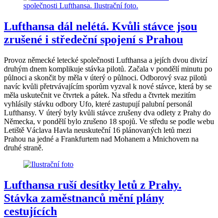
Lufthansa dál nelétá. Kvůli stávce jsou
zrušené i středeční spojení s Prahou
Provoz německé letecké společnosti Lufthansa a jejích dvou divizí
druhým dnem komplikuje stávka pilotů. Začala v pondělí minutu po
půlnoci a skončit by měla v úterý o půlnoci. Odborový svaz pilotů
navíc kvůli přetrvávajícím sporům vyzval k nové stávce, která by se
měla uskutečnit ve čtvrtek a pátek. Na středu a čtvrtek mezitím
vyhlásily stávku odbory Ufo, které zastupují palubní personál
Lufthansy. V úterý byly kvůli stávce zrušeny dva odlety z Prahy do
Německa, v pondělí bylo zrušeno 18 spojů. Ve středu se podle webu
Letiště Václava Havla neuskuteční 16 plánovaných letů mezi
Prahou na jedné a Frankfurtem nad Mohanem a Mnichovem na
druhé straně.
Lufthansa ruší desítky letů z Prahy.
Stávka zaměstnanců mění plány
cestujících