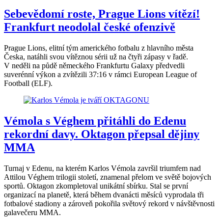
Sebevědomí roste, Prague Lions vítězí!
Frankfurt neodolal české ofenzivě
Prague Lions, elitní tým amerického fotbalu z hlavního města
Česka, natáhli svou vítěznou sérii už na čtyři zápasy v řadě.
V neděli na půdě německého Frankfurtu Galaxy předvedli
suverénní výkon a zvítězili 37:16 v rámci European League of
Football (ELF).
Vémola s Véghem přitáhli do Edenu
rekordní davy. Oktagon přepsal dějiny
MMA
Turnaj v Edenu, na kterém Karlos Vémola završil triumfem nad
Attilou Véghem trilogii století, znamenal přelom ve světě bojových
sportů. Oktagon zkompletoval unikátní sbírku. Stal se první
organizací na planetě, která během dvanácti měsíců vyprodala tři
fotbalové stadiony a zároveň pokořila světový rekord v návštěvnosti
galavečeru MMA.