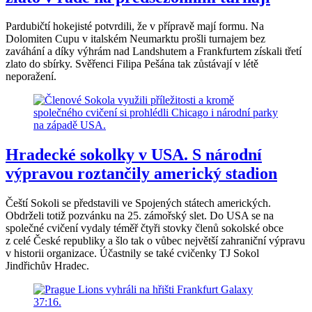
Pardubičtí hokejisté potvrdili, že v přípravě mají formu. Na
Dolomiten Cupu v italském Neumarktu prošli turnajem bez
zaváhání a díky výhrám nad Landshutem a Frankfurtem získali třetí
zlato do sbírky. Svěřenci Filipa Pešána tak zůstávají v létě
neporažení.
Hradecké sokolky v USA. S národní
výpravou roztančily americký stadion
Čeští Sokoli se představili ve Spojených státech amerických.
Obdrželi totiž pozvánku na 25. zámořský slet. Do USA se na
společné cvičení vydaly téměř čtyři stovky členů sokolské obce
z celé České republiky a šlo tak o vůbec největší zahraniční výpravu
v historii organizace. Účastnily se také cvičenky TJ Sokol
Jindřichův Hradec.