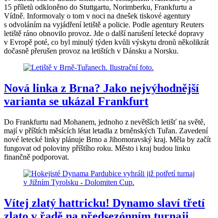
15 příletů odkloněno do Stuttgartu, Norimberku, Frankfurtu a
Vídně. Informovaly o tom v noci na dnešek tiskové agentury
s odvoláním na vyjádření letiště a policie. Podle agentury Reuters
letiště ráno obnovilo provoz. Jde o další narušení letecké dopravy
v Evropě poté, co byl minulý týden kvůli výskytu dronů několikrát
dočasně přerušen provoz na letištích v Dánsku a Norsku.
Nová linka z Brna? Jako nejvýhodnější
varianta se ukázal Frankfurt
Do Frankfurtu nad Mohanem, jednoho z nevětších letišť na světě,
mají v příštích měsících létat letadla z brněnských Tuřan. Zavedení
nové letecké linky plánuje Brno a Jihomoravský kraj. Měla by začít
fungovat od poloviny příštího roku. Město i kraj budou linku
finančně podporovat.
Vítej zlatý hattricku! Dynamo slaví třetí
zlato v řadě na předsezónním turnaji