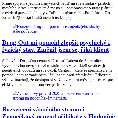
Přímé spojení s jedním z největších letišť na světě získá v příštích
měsících Brno. Představitelé města a Jihomoravského kraje plánují
zavedení pravidelné linky z Tuřan do německého Frankfurtu. Do
Brna chtějí dostat i další nová letecká spojení.
Drug-Out mi pomohl zlepšit psychický i
fyzický stav. Změnil jsem se, říká klient
Stěhování Drug-Out centra v Ústí nad Labem do Staré ulice
vyvolalo vlnu nevole mezi místními obyvateli, kteří se obávají
negativních dopadů na své okolí. Centrum, které se specializuje na
pomoc lidem se závislostmi, čelí petici proti přemístění. Odborníci
však zdůrazňují, že dostupnost služeb v centru města je klíčová pro
efektivní léčbu a ochranu veřejného zdraví.
Rozsvícení vánočního stromu i
Zvonečkový průvod přilákaly v Hodoníně