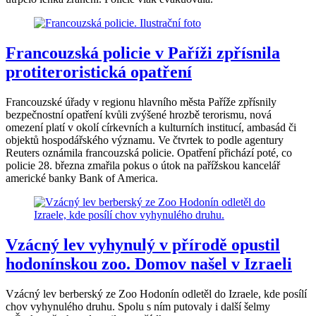
Francouzská policie v Paříži zpřísnila
protiteroristická opatření
Francouzské úřady v regionu hlavního města Paříže zpřísnily
bezpečnostní opatření kvůli zvýšené hrozbě terorismu, nová
omezení platí v okolí církevních a kulturních institucí, ambasád či
objektů hospodářského významu. Ve čtvrtek to podle agentury
Reuters oznámila francouzská policie. Opatření přichází poté, co
policie 28. března zmařila pokus o útok na pařížskou kancelář
americké banky Bank of America.
Vzácný lev vyhynulý v přírodě opustil
hodonínskou zoo. Domov našel v Izraeli
Vzácný lev berberský ze Zoo Hodonín odletěl do Izraele, kde posílí
chov vyhynulého druhu. Spolu s ním putovaly i další šelmy