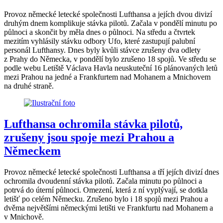
Provoz německé letecké společnosti Lufthansa a jejích dvou divizí
druhým dnem komplikuje stávka pilotů. Začala v pondělí minutu po
půlnoci a skončit by měla dnes o půlnoci. Na středu a čtvrtek
mezitím vyhlásily stávku odbory Ufo, které zastupují palubní
personál Lufthansy. Dnes byly kvůli stávce zrušeny dva odlety
z Prahy do Německa, v pondělí bylo zrušeno 18 spojů. Ve středu se
podle webu Letiště Václava Havla neuskuteční 16 plánovaných letů
mezi Prahou na jedné a Frankfurtem nad Mohanem a Mnichovem
na druhé straně.
Lufthansa ochromila stávka pilotů,
zrušeny jsou spoje mezi Prahou a
Německem
Provoz německé letecké společnosti Lufthansa a tří jejích divizí dnes
ochromila dvoudenní stávka pilotů. Začala minutu po půlnoci a
potrvá do úterní půlnoci. Omezení, která z ní vyplývají, se dotkla
letišť po celém Německu. Zrušeno bylo i 18 spojů mezi Prahou a
dvěma největšími německými letišti ve Frankfurtu nad Mohanem a
v Mnichově.