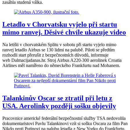
zasáhla studená válka.
Letadlo v Chorvatsku vyjelo při startu
mimo ranvej. Děsivé chvíle ukazuje video
Na letišti v chorvatském Splitu v sobotu při startu vyjelo mimo
ranvej letadlo Airbus se 130 lidmi na palubě. Piloti se předtím
rozhodli start přerušit z bezpečnostních důvodů, informuje
web Dalmacijadanas.hr. Stroj Airbus A220-300 aerolinek Croatia
Airlines měl namířeno do německého Frankfurtu nad Mohanem.
Talankinův Oscar se ztratil při letu z
USA. Aerolinky později sošku objevily
Pracovnice americké federální bezpečnostní služby TSA nedovolila
dokumentaristovi Pavlu Talankinovi vzít si sošku Oscara za film Pan
Nikdo proti Putinovi na palubu letadla z New Yorku do Frankfurtu.