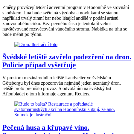
Změny provázejí letošní adventní program v Hodoníně ve srovnání
s loňskem. Jiná bude světelná výzdoba a novinkami se stanou
například trvalý zimní bar nebo létající andělé v podání artistů
z novodobého cirku. Bez pevného času je tentokrát velmi
navštěvované rozsvěcování vánočního stromu. Nabídka na trhu se
bude měnit po týdnu.
Švédské letiště zavřelo podezření na dron.
Policie případ vyšetřuje
V prostoru mezinárodního letiště Landvetter ve švédském
Göteborgu byl dnes zpozorován nejméně jeden neznámý dron,
letiště proto přerušilo provoz. S odvoláním na švédský list
Aftonbladet o tom informuje agentura Reuters.
Pečená husa a křupavé víno.