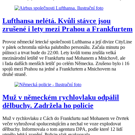
Lufthansa nelétá. Kvůli stávce jsou
zrušené i lety mezi Prahou a Frankfurtem
Provoz německé letecké společnosti Lufthansa a její divize CityLine
v pátek ochromila stávka palubního personálu. Začala minutu po
půlnoci a trvat bude do 22:00. Lety kvůli tomu zrušila velká
mezinárodní letiště ve Frankfurtu nad Mohanem a Mnichově, ale
i řada dalších menších letišť po celém Německu. Zrušeno bylo i 16
spojů mezi Prahou na jedné a Frankfurtem a Mnichovem na
druhé straně.
Muž v německém rychlovlaku odpálil
dělbuchy. Zadržela ho policie
Muž v rychlovlaku z Cách do Frankfurtu nad Mohanem ve čtvrtek
večer vyhrožoval spolucestujícím a nechal ve voze explodovat
dělbuchy. Informovala o tom agentura DPA, podle které 12 lidí
utrpělo lehká zranění. Policie vlak evakuovala.