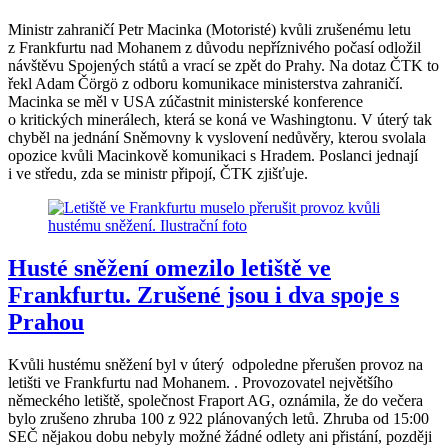
Ministr zahraničí Petr Macinka (Motoristé) kvůli zrušenému letu
z Frankfurtu nad Mohanem z důvodu nepříznivého počasí odložil
návštěvu Spojených států a vrací se zpět do Prahy. Na dotaz ČTK to
řekl Adam Čörgö z odboru komunikace ministerstva zahraničí.
Macinka se měl v USA zúčastnit ministerské konference
o kritických minerálech, která se koná ve Washingtonu. V úterý tak
chyběl na jednání Sněmovny k vyslovení nedůvěry, kterou svolala
opozice kvůli Macinkově komunikaci s Hradem. Poslanci jednají
i ve středu, zda se ministr připojí, ČTK zjišťuje.
Husté sněžení omezilo letiště ve
Frankfurtu. Zrušené jsou i dva spoje s
Prahou
Kvůli hustému sněžení byl v úterý odpoledne přerušen provoz na
letišti ve Frankfurtu nad Mohanem. . Provozovatel největšího
německého letiště, společnost Fraport AG, oznámila, že do večera
bylo zrušeno zhruba 100 z 922 plánovaných letů. Zhruba od 15:00
SEČ nějakou dobu nebyly možné žádné odlety ani přistání, později