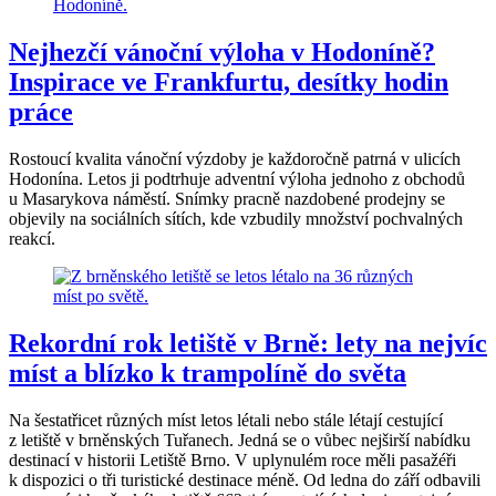
Nejhezčí vánoční výloha v Hodoníně?
Inspirace ve Frankfurtu, desítky hodin
práce
Rostoucí kvalita vánoční výzdoby je každoročně patrná v ulicích
Hodonína. Letos ji podtrhuje adventní výloha jednoho z obchodů
u Masarykova náměstí. Snímky pracně nazdobené prodejny se
objevily na sociálních sítích, kde vzbudily množství pochvalných
reakcí.
Rekordní rok letiště v Brně: lety na nejvíc
míst a blízko k trampolíně do světa
Na šestatřicet různých míst letos létali nebo stále létají cestující
z letiště v brněnských Tuřanech. Jedná se o vůbec nejširší nabídku
destinací v historii Letiště Brno. V uplynulém roce měli pasažéři
k dispozici o tři turistické destinace méně. Od ledna do září odbavili