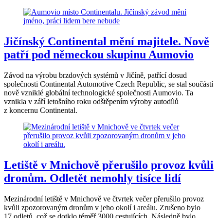
Jičínský Continental mění majitele. Nově
patří pod německou skupinu Aumovio
Závod na výrobu brzdových systémů v Jičíně, patřící dosud
společnosti Continental Automotive Czech Republic, se stal součástí
nově vzniklé globální technologické společnosti Aumovio. Ta
vznikla v září letošního roku odštěpením výroby autodílů
z koncernu Continental.
Letiště v Mnichově přerušilo provoz kvůli
dronům. Odletět nemohly tisíce lidí
Mezinárodní letiště v Mnichově ve čtvrtek večer přerušilo provoz
kvůli zpozorovaným dronům v jeho okolí i areálu. Zrušeno bylo
17 odletů, což se dotklo téměř 3000 cestujících. Následně bylo