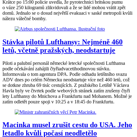
Krátce po 15:00 policie uvedla, že pyrotechnici britskou pumu
o váze 250 kilogramů zlikvidovali a že se lidé mohou vrátit zpět
domů. Jednalo se o dosud největší evakuaci v saské metropoli kvůli
nálezu válečné bomby.
Stávka pilotů Lufthansy: Nejméně 460
letů, včetně pražských, neodstartuje
Piloti a palubní personál německé letecké společnosti Lufthansa
podle očekávání zahájili čtyřiadvacetihodinovou stávku.
Informovala o tom agentura DPA. Podle odhadu letištního svazu
ADV dnes po celém Německu neodstartuje více než 460 letů, což
se dotkne zhruba 69 tisíc cestujících. Z pražského Letiště Václava
Havla byly ve čtvrtek podle webových stránek zatím zrušeny čtyři
lety Lufthansy do Mnichova a Frankfurtu nad Mohanem. Možné je
zatím odletět pouze spoji v 10:25 a v 18:45 do Frankfurtu.
Macinka musel zrušit cestu do USA. Jeho
letadlo kvůli počasí neodletělo