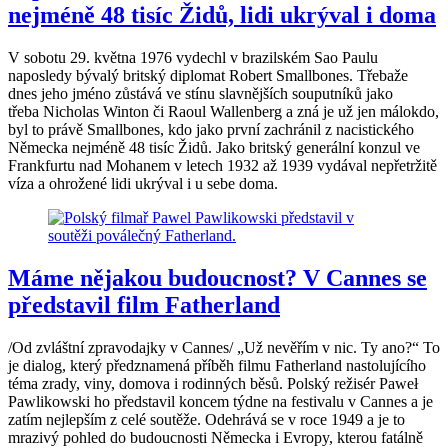
nejméně 48 tisíc Židů, lidi ukrýval i doma
V sobotu 29. května 1976 vydechl v brazilském Sao Paulu
naposledy bývalý britský diplomat Robert Smallbones. Třebaže
dnes jeho jméno zůstává ve stínu slavnějších souputníků jako
třeba Nicholas Winton či Raoul Wallenberg a zná je už jen málokdo,
byl to právě Smallbones, kdo jako první zachránil z nacistického
Německa nejméně 48 tisíc Židů. Jako britský generální konzul ve
Frankfurtu nad Mohanem v letech 1932 až 1939 vydával nepřetržitě
víza a ohrožené lidi ukrýval i u sebe doma.
Máme nějakou budoucnost? V Cannes se
představil film Fatherland
/Od zvláštní zpravodajky v Cannes/ „Už nevěřím v nic. Ty ano?“ To
je dialog, který předznamená příběh filmu Fatherland nastolujícího
téma zrady, viny, domova i rodinných běsů. Polský režisér Paweł
Pawlikowski ho představil koncem týdne na festivalu v Cannes a je
zatím nejlepším z celé soutěže. Odehrává se v roce 1949 a je to
mrazivý pohled do budoucnosti Německa i Evropy, kterou fatálně