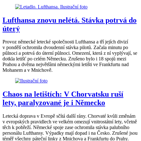
Lufthansa znovu nelétá. Stávka potrvá do
úterý
Provoz německé letecké společnosti Lufthansa a tří jejích divizí
v pondělí ochromila dvoudenní stávka pilotů. Začala minutu po
půlnoci a potrvá do úterní půlnoci. Omezení, která z ní vyplývají, se
dotkla letišť po celém Německu. Zrušeno bylo i 18 spojů mezi
Prahou a dvěma největšími německými letišti ve Frankfurtu nad
Mohanem a v Mnichově.
Chaos na letištích: V Chorvatsku ruší
lety, paralyzované je i Německo
Letecká doprava v Evropě sčítá další rány. Chorvaté kvůli změnám
v evropských pravidlech ve velkém omezují vnitrostátní lety, včetně
těch k pobřeží. Německé spoje zase ochromila stávka palubního
personálu Lufthansy. Výpadky mají dopad i na Česko. Zrušené jsou
téměř všechny páteční linky z Mnichova a Frankfurtu do Prahy.