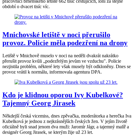
pracovníci brněnského letiště 662 tisíc cestujících, loni za stejné
období o dvacet tisíc víc.
Mnichovské letiště v noci přerušilo
provoz. Policie měla podezření na drony
Letiště v Mnichově muselo v noci na neděli dvakrát nakrátko
přerušit provoz kvůli „podezřelým jevům ve vzduchu". Policie
nezjistila problém, některé lety však musely být odkloněny. Dnes se
provoz vrátil k normálu, informovala agentura DPA.
Kdo je klidnou oporou Ivy Kubelkové?
Tajemný Georg Jirasek
Někdejší česká vicemiss, dnes zpěvačka, moderátorka a herečka Iva
Kubelková je jednou z nejkrásnějších českých žen. V jejím životě
oficiálně byli snad jenom dva muži: Jaromír Jágr, a tajemný malíř a
designér Georg Jirasek, se kterým žije už 23 let.