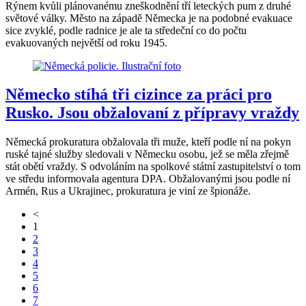
Rýnem kvůli plánovanému zneškodnění tří leteckých pum z druhé
světové války. Město na západě Německa je na podobné evakuace
sice zvyklé, podle radnice je ale ta středeční co do počtu
evakuovaných největší od roku 1945.
Německo stíhá tři cizince za práci pro
Rusko. Jsou obžalovaní z přípravy vraždy
Německá prokuratura obžalovala tři muže, kteří podle ní na pokyn
ruské tajné služby sledovali v Německu osobu, jež se měla zřejmě
stát obětí vraždy. S odvoláním na spolkové státní zastupitelství o tom
ve středu informovala agentura DPA. Obžalovanými jsou podle ní
Armén, Rus a Ukrajinec, prokuratura je viní ze špionáže.
<
1
2
3
4
5
6
7