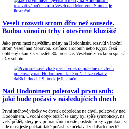
Veselí rozsvítí strom dřív než sousedé.
Budou vánoční trhy i otevřené kluziště
Jako první mezi největšími městy na Hodonínsku rozsvítí vánoční
strom Veselí nad Moravou. Zatímco Hodonín nebo Kyjov čeká
oblíbený okamžik v neděli 30. prosince, Veselané zmáčknou spínač
už v sobotu.
Nad Hodonínem poletoval první sníh:
jaké bude počasí v následujících dnech
První sněhové vločky ve čtvrtek odpoledne na chvíli poletovaly nad
Hodonínem. Úvodní dotyk blížící se zimy byl spíše symbolický, na
větší příděl, který je v příhraničním městě poslední roky výjimkou, si
lidé musí ještě počkat. Jaké počasí lze očekávat v dalších dnech?