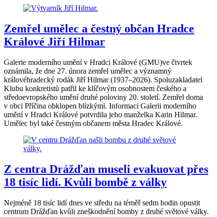
Zemřel umělec a čestný občan Hradce
Králové Jiří Hilmar
Galerie moderního umění v Hradci Králové (GMU)ve čtvrtek
oznámila, že dne 27. února zemřel umělec a významný
královéhradecký rodák Jiří Hilmar (1937–2026). Spoluzakladatel
Klubu konkretistů patřil ke klíčovým osobnostem českého a
středoevropského umění druhé poloviny 20. století. Zemřel doma
v obci Příčina obklopen blízkými. Informaci Galerii moderního
umění v Hradci Králové potvrdila jeho manželka Karin Hilmar.
Umělec byl také čestným občanem města Hradec Králové.
Z centra Drážďan museli evakuovat přes
18 tisíc lidí. Kvůli bombě z války
Nejméně 18 tisíc lidí dnes ve středu na téměř sedm hodin opustit
centrum Drážďan kvůli zneškodnění bomby z druhé světové války.