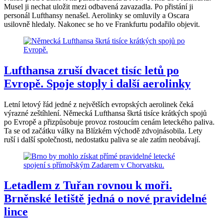
Musel ji nechat uložit mezi odbavená zavazadla. Po přistání ji
personál Lufthansy nenašel. Aerolinky se omluvily a Oscara
usilovně hledaly. Nakonec se ho ve Frankfurtu podařilo objevit.
Lufthansa zruší dvacet tisíc letů po
Evropě. Spoje stoply i další aerolinky
Letní letový řád jedné z největších evropských aerolinek čeká
výrazné zeštíhlení. Německá Lufthansa škrtá tisíce krátkých spojů
po Evropě a přizpůsobuje provoz rostoucím cenám leteckého paliva.
Ta se od začátku války na Blízkém východě zdvojnásobila. Lety
ruší i další společnosti, nedostatku paliva se ale zatím neobávají.
Letadlem z Tuřan rovnou k moři.
Brněnské letiště jedná o nové pravidelné
lince