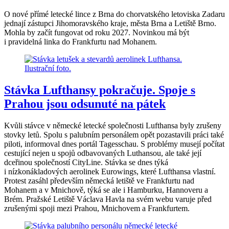
O nové přímé letecké lince z Brna do chorvatského letoviska Zadaru
jednají zástupci Jihomoravského kraje, města Brna a Letiště Brno.
Mohla by začít fungovat od roku 2027. Novinkou má být
i pravidelná linka do Frankfurtu nad Mohanem.
Stávka Lufthansy pokračuje. Spoje s
Prahou jsou odsunuté na pátek
Kvůli stávce v německé letecké společnosti Lufthansa byly zrušeny
stovky letů. Spolu s palubním personálem opět pozastavili práci také
piloti, informoval dnes portál Tagesschau. S problémy musejí počítat
cestující nejen u spojů odbavovaných Luthansou, ale také její
dceřinou společností CityLine. Stávka se dnes týká
i nízkonákladových aerolinek Eurowings, které Lufthansa vlastní.
Protest zasáhl především německá letiště ve Frankfurtu nad
Mohanem a v Mnichově, týká se ale i Hamburku, Hannoveru a
Brém. Pražské Letiště Václava Havla na svém webu varuje před
zrušenými spoji mezi Prahou, Mnichovem a Frankfurtem.