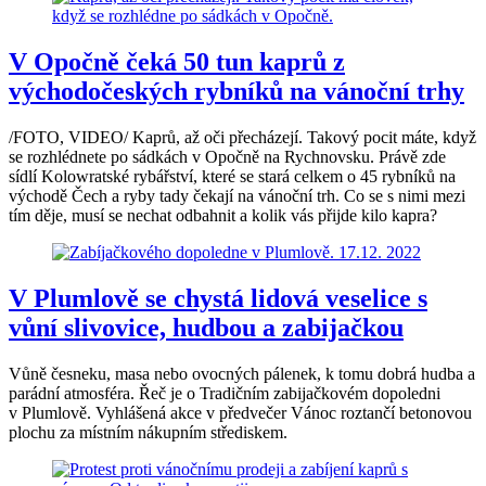
V Opočně čeká 50 tun kaprů z
východočeských rybníků na vánoční trhy
/FOTO, VIDEO/ Kaprů, až oči přecházejí. Takový pocit máte, když
se rozhlédnete po sádkách v Opočně na Rychnovsku. Právě zde
sídlí Kolowratské rybářství, které se stará celkem o 45 rybníků na
východě Čech a ryby tady čekají na vánoční trh. Co se s nimi mezi
tím děje, musí se nechat odbahnit a kolik vás přijde kilo kapra?
V Plumlově se chystá lidová veselice s
vůní slivovice, hudbou a zabijačkou
Vůně česneku, masa nebo ovocných pálenek, k tomu dobrá hudba a
parádní atmosféra. Řeč je o Tradičním zabijačkovém dopoledni
v Plumlově. Vyhlášená akce v předvečer Vánoc roztančí betonovou
plochu za místním nákupním střediskem.