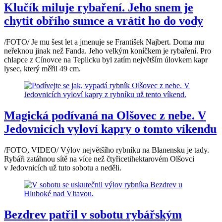
Klučík miluje rybaření. Jeho snem je
chytit obřího sumce a vrátit ho do vody
/FOTO/ Je mu šest let a jmenuje se František Najbert. Doma mu
neřeknou jinak než Fanda. Jeho velkým koníčkem je rybaření. Pro
chlapce z Cínovce na Teplicku byl zatím největším úlovkem kapr
lysec, který měřil 49 cm.
Magická podívaná na Olšovec z nebe. V
Jedovnicích vyloví kapry o tomto víkendu
/FOTO, VIDEO/ Výlov největšího rybníku na Blanensku je tady.
Rybáři zatáhnou sítě na více než čtyřicetihektarovém Olšovci
v Jedovnicích už tuto sobotu a neděli.
Bezdrev patřil v sobotu rybářským