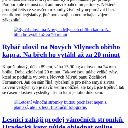
Podporu ale nemusí najít ani mezi koaličními partnery. Některé
prodejní řetězce se ovšem rozhodly živé ryby neprodávat i bez
restriktivní legislativy, jiné poukazují na neutuchající zájem
zákazníků.
Rybář ulovil na Nových Mlýnech obřího
kapra. Na břeh ho vytáhl až za 20 minut
Kapr šupinatý, délka 89 cm, váha 15,90 kg a uloven na 24 mm
boilie. Doba zdolávání 20 minut. Takové jsou udáje veliké ryby,
která se podařila vylovit z Nových Mlýnů panu Zdeňkovi
Formanovi. Jak on sám říká, rybaření je pro něho smysl života.
Lovení velkých ryb je navíc velmi obtížné, ale když jste trpěliví, tak
se časem dostaví výsledky. Tento kapr je toho důkazem.
Lesníci zahájí prodej vánočních stromků.
Hradecký kapr půjde objednat online