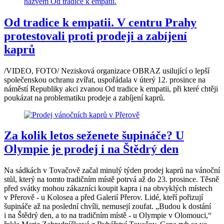
Od tradice k empatii. V centru Prahy
protestovali proti prodeji a zabíjení
kaprů
/VIDEO, FOTO/ Nezisková organizace OBRAZ usilující o lepší
společenskou ochranu zvířat, uspořádala v úterý 12. prosince na
náměstí Republiky akci zvanou Od tradice k empatii, při které chtěji
poukázat na problematiku prodeje a zabíjení kaprů.
Za kolik letos seženete šupináče? U
Olympie je prodej i na Štědrý den
Na sádkách v Tovačově začal minulý týden prodej kaprů na vánoční
stůl, který na tomto tradičním místě potrvá až do 23. prosince. Těsně
před svátky mohou zákazníci koupit kapra i na obvyklých místech
v Přerově - u Kolosea a před Galerií Přerov. Lidé, kteří pořizují
šupináče až na poslední chvíli, nemusejí zoufat. „Budou k dostání
i na Štědrý den, a to na tradičním místě - u Olympie v Olomouci,“