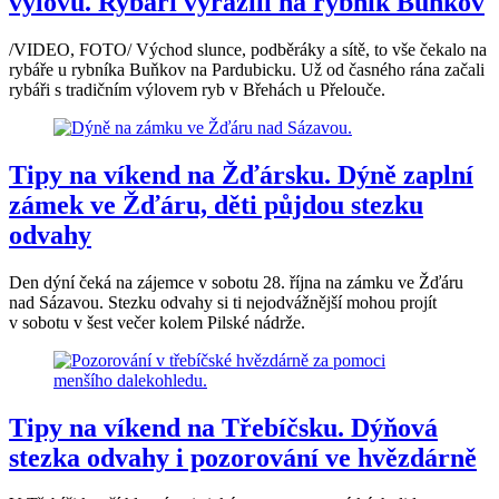
výlovů. Rybáři vyrazili na rybník Buňkov
/VIDEO, FOTO/ Východ slunce, podběráky a sítě, to vše čekalo na
rybáře u rybníka Buňkov na Pardubicku. Už od časného rána začali
rybáři s tradičním výlovem ryb v Břehách u Přelouče.
Tipy na víkend na Žďársku. Dýně zaplní
zámek ve Žďáru, děti půjdou stezku
odvahy
Den dýní čeká na zájemce v sobotu 28. října na zámku ve Žďáru
nad Sázavou. Stezku odvahy si ti nejodvážnější mohou projít
v sobotu v šest večer kolem Pilské nádrže.
Tipy na víkend na Třebíčsku. Dýňová
stezka odvahy i pozorování ve hvězdárně