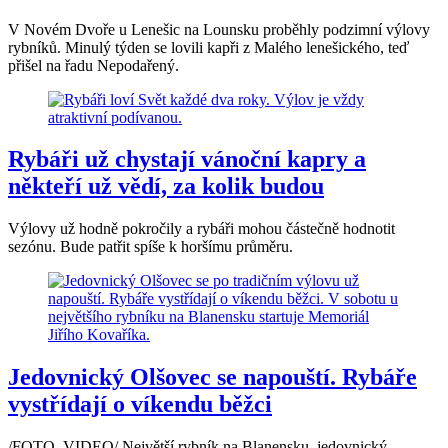
V Novém Dvoře u Lenešic na Lounsku proběhly podzimní výlovy
rybníků. Minulý týden se lovili kapři z Malého lenešického, teď
přišel na řadu Nepodařený.
Rybáři už chystají vánoční kapry a
někteří už vědí, za kolik budou
Výlovy už hodně pokročily a rybáři mohou částečně hodnotit
sezónu. Bude patřit spíše k horšímu průměru.
Jedovnický Olšovec se napouští. Rybáře
vystřídají o víkendu běžci
/FOTO, VIDEO/ Největší rybník na Blanensku, jedovnický