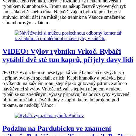
Vavřineckého rybníku, který je rozlohou 72 hektarů největším
rybníkem Kutnohorska. Fronta na nákup čerstvě vylovených ryb
tam stála od časného rána. Největší zájem byl o kapra. Toho si
strávníci mohli dát i na místě jako trénink na Vánoce smaženého
s bramborovým salátem.
VIDEO: Výlov rybníku Vrkoč. Rybáři
vytáhli dvě stě tun kaprů, přijely davy lidí
/FOTO/ Vzduchem se nese typická vůně bahna a čerstvých ryb
i připravovaných specialit z nich. Kapří hranolky a polévka jsou
o víkendu na každém rohu, stejně jako grilovaný pstruh. Zatímco
návštěvníci si výlov Vrkoče užívají s teplým nápojem v rukou,
rybáři se soustředěnými výrazy připravují na odvoz ryby vylovené
při ranním zátahu. Dvě třetiny z kaprů, které jim projdou pod
rukama, se nedožijí Vánoc.
Podzim na Pardubicku ve znamení