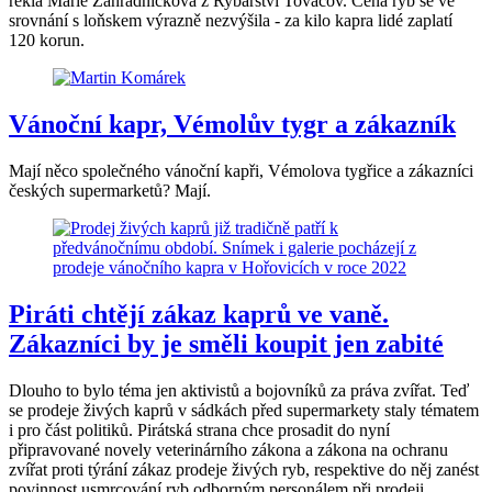
řekla Marie Zahradníčková z Rybářství Tovačov. Cena ryb se ve
srovnání s loňskem výrazně nezvýšila - za kilo kapra lidé zaplatí
120 korun.
Vánoční kapr, Vémolův tygr a zákazník
Mají něco společného vánoční kapři, Vémolova tygřice a zákazníci
českých supermarketů? Mají.
Piráti chtějí zákaz kaprů ve vaně.
Zákazníci by je směli koupit jen zabité
Dlouho to bylo téma jen aktivistů a bojovníků za práva zvířat. Teď
se prodeje živých kaprů v sádkách před supermarkety staly tématem
i pro část politiků. Pirátská strana chce prosadit do nyní
připravované novely veterinárního zákona a zákona na ochranu
zvířat proti týrání zákaz prodeje živých ryb, respektive do něj zanést
povinnost usmrcování ryb odborným personálem při prodeji.