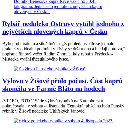
Rybář nedaleko Ostravy vytáhl jednoho z
největších ulovených kaprů v Česku
Bylo pod mrakem a silně fučelo. „Z pohledu rybáře se jednalo
prakticky o ideální podmínky. Ryby se drží u dna a hledají potravu,“
popisuje říjnový večer Radim Zhorela, kdy rybář z Frýdecko-
Místecka vytáhl třicetikilového lysce.
Výlovu v Žíšově přálo počasí. Část kaprů
skončila ve Farmě Bláto na hodech
/VIDEO, FOTO/ Série výlovů rybníků na Kutnohorsku
pokračovala i v sobotu 4. listopadu. Tentokrát přišel na řadu Panský
rybník v Žíšově nedaleko Uhlířských Janovic.