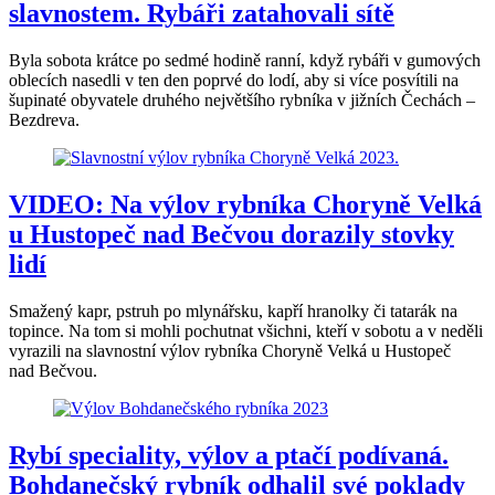
slavnostem. Rybáři zatahovali sítě
Byla sobota krátce po sedmé hodině ranní, když rybáři v gumových
oblecích nasedli v ten den poprvé do lodí, aby si více posvítili na
šupinaté obyvatele druhého největšího rybníka v jižních Čechách –
Bezdreva.
VIDEO: Na výlov rybníka Choryně Velká
u Hustopeč nad Bečvou dorazily stovky
lidí
Smažený kapr, pstruh po mlynářsku, kapří hranolky či tatarák na
topince. Na tom si mohli pochutnat všichni, kteří v sobotu a v neděli
vyrazili na slavnostní výlov rybníka Choryně Velká u Hustopeč
nad Bečvou.
Rybí speciality, výlov a ptačí podívaná.
Bohdanečský rybník odhalil své poklady