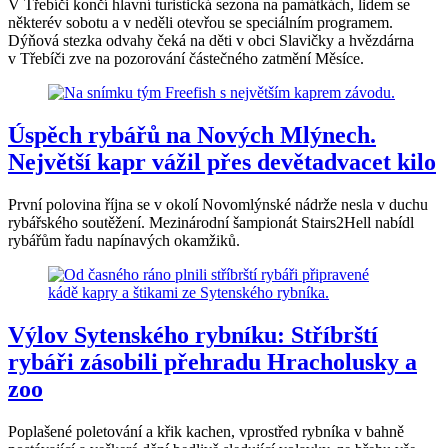
V Třebíči končí hlavní turistická sezona na památkách, lidem se
některév sobotu a v neděli otevřou se speciálním programem.
Dýňová stezka odvahy čeká na děti v obci Slavičky a hvězdárna
v Třebíči zve na pozorování částečného zatmění Měsíce.
Úspěch rybářů na Nových Mlýnech.
Největší kapr vážil přes devětadvacet kilo
První polovina října se v okolí Novomlýnské nádrže nesla v duchu
rybářského soutěžení. Mezinárodní šampionát Stairs2Hell nabídl
rybářům řadu napínavých okamžiků.
Výlov Sytenského rybníku: Stříbrští
rybáři zásobili přehradu Hracholusky a
zoo
Poplašené poletování a křik kachen, vprostřed rybníka v bahně