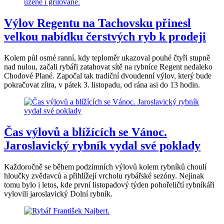
Výlov Regentu na Tachovsku přinesl
velkou nabídku čerstvých ryb k prodeji
Kolem půl osmé ranní, kdy teploměr ukazoval pouhé čtyři stupně
nad nulou, začali rybáři zatahovat sítě na rybníce Regent nedaleko
Chodové Plané. Započal tak tradiční dvoudenní výlov, který bude
pokračovat zítra, v pátek 3. listopadu, od rána asi do 13 hodin.
Čas výlovů a blížících se Vánoc.
Jaroslavický rybník vydal své poklady
Každoročně se během podzimních výlovů kolem rybníků choulí
hloučky zvědavců a přihlížejí vrcholu rybářské sezóny. Nejinak
tomu bylo i letos, kde první listopadový týden pohořeličtí rybníkáři
vylovili jaroslavický Dolní rybník.