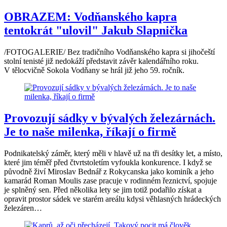
OBRAZEM: Vodňanského kapra
tentokrát "ulovil" Jakub Slapnička
/FOTOGALERIE/ Bez tradičního Vodňanského kapra si jihočeští
stolní tenisté již nedokáží představit závěr kalendářního roku.
V tělocvičně Sokola Vodňany se hrál již jeho 59. ročník.
Provozují sádky v bývalých železárnách.
Je to naše milenka, říkají o firmě
Podnikatelský záměr, který měli v hlavě už na tři desítky let, a místo,
které jim téměř před čtvrtstoletím vyfoukla konkurence. I když se
původně živí Miroslav Bednář z Rokycanska jako kominík a jeho
kamarád Roman Moulis zase pracuje v rodinném řeznictví, spojuje
je splněný sen. Před několika lety se jim totiž podařilo získat a
opravit prostor sádek ve starém areálu kdysi věhlasných hrádeckých
železáren…