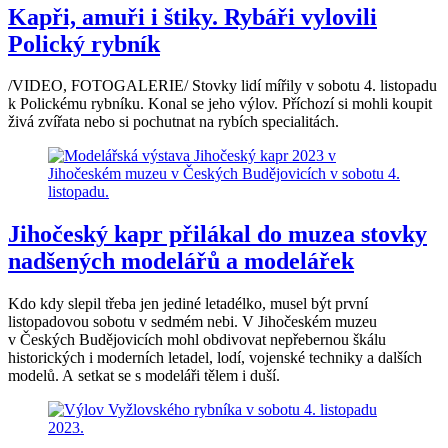
Kapři, amuři i štiky. Rybáři vylovili
Polický rybník
/VIDEO, FOTOGALERIE/ Stovky lidí mířily v sobotu 4. listopadu
k Polickému rybníku. Konal se jeho výlov. Příchozí si mohli koupit
živá zvířata nebo si pochutnat na rybích specialitách.
Jihočeský kapr přilákal do muzea stovky
nadšených modelářů a modelářek
Kdo kdy slepil třeba jen jediné letadélko, musel být první
listopadovou sobotu v sedmém nebi. V Jihočeském muzeu
v Českých Budějovicích mohl obdivovat nepřebernou škálu
historických i moderních letadel, lodí, vojenské techniky a dalších
modelů. A setkat se s modeláři tělem i duší.