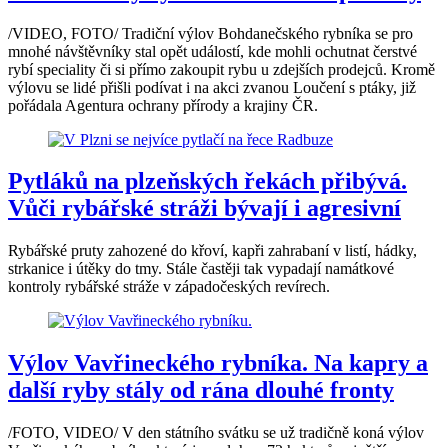
/VIDEO, FOTO/ Tradiční výlov Bohdanečského rybníka se pro
mnohé návštěvníky stal opět událostí, kde mohli ochutnat čerstvé
rybí speciality či si přímo zakoupit rybu u zdejších prodejců. Kromě
výlovu se lidé přišli podívat i na akci zvanou Loučení s ptáky, již
pořádala Agentura ochrany přírody a krajiny ČR.
Pytláků na plzeňských řekách přibývá.
Vůči rybářské stráži bývají i agresivní
Rybářské pruty zahozené do křoví, kapři zahrabaní v listí, hádky,
strkanice i útěky do tmy. Stále častěji tak vypadají namátkové
kontroly rybářské stráže v západočeských revírech.
Výlov Vavřineckého rybníka. Na kapry a
další ryby stály od rána dlouhé fronty
/FOTO, VIDEO/ V den státního svátku se už tradičně koná výlov