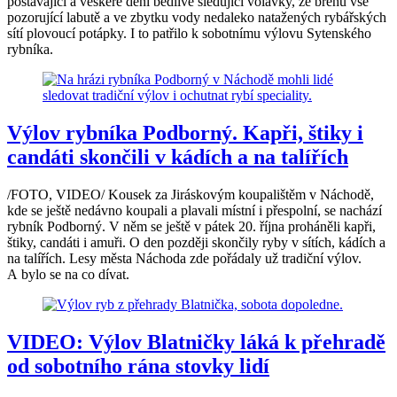
postávající a veškeré dění bedlivě sledující volavky, ze břehu vše
pozorující labutě a ve zbytku vody nedaleko natažených rybářských
sítí plovoucí potápky. I to patřilo k sobotnímu výlovu Sytenského
rybníka.
Výlov rybníka Podborný. Kapři, štiky i
candáti skončili v kádích a na talířích
/FOTO, VIDEO/ Kousek za Jiráskovým koupalištěm v Náchodě,
kde se ještě nedávno koupali a plavali místní i přespolní, se nachází
rybník Podborný. V něm se ještě v pátek 20. října proháněli kapři,
štiky, candáti i amuři. O den později skončily ryby v sítích, kádích a
na talířích. Lesy města Náchoda zde pořádaly už tradiční výlov.
A bylo se na co dívat.
VIDEO: Výlov Blatničky láká k přehradě
od sobotního rána stovky lidí