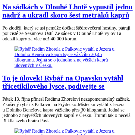
Na sádkách v Dlouhé Lhotě vypustil jednu
nádrž a ukradl skoro šest metráků kaprů
Po zloději, který se asi nemůže dočkat štědrovečerní hostiny, pátrají
policisté ze Sezimova Ústí. Ze sádek v Dlouhé Lhotě vylovil a
odcizil kapry za více než 40 000 korun.
To je úlovek! Rybář na Opavsku vytáhl
třicetikilového lysce, podívejte se
Pátek 13. října přinesl Radimu Zhorelovi nezapomenutelný zážitek.
Zkušený rybář z Palkovic na Frýdecko-Místecku vytáhl z Jezera
u Dolního Benešova kapra vážícího přes 30 kilogramů. Jedná se
jednoho z největších ulovených kaprů v Česku. Trumfl tak o necelá
tři kila svého bratra Pavla.