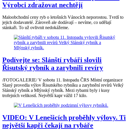
Výrobci zdražovat nechtějí
Maloobchodní ceny ryb o letošních Vánocích neporostou. Tvrdí to
jejich dodavatelé. Zároveň ale dodávají – nevíme, co udělají
stánkaři. To už ovlivnit nedokážeme.
Podívejte se: Slánští rybáři slovili
Řisutský rybník a zarybnili revíry
/FOTOGALERIE/ V sobotu 11. listopadu ČRS Místní organizace
Slaný provedla výlov Řisutského rybníku a zarybnění revírů Velký
Slánský rybník a Mlýnský rybník. Mezi rybami byly i kusy
trofejních velikostí. Největší kapr vážil 17 kilo.
VIDEO: V Lenešicích proběhly výlovy. Ti
největší kapři čekají na rybáře