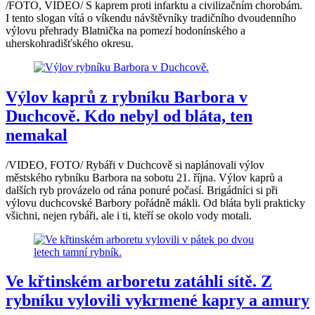
/FOTO, VIDEO/ S kaprem proti infarktu a civilizačním chorobám.
I tento slogan vítá o víkendu návštěvníky tradičního dvoudenního
výlovu přehrady Blatnička na pomezí hodonínského a
uherskohradišťského okresu.
Výlov kaprů z rybníku Barbora v
Duchcově. Kdo nebyl od bláta, ten
nemakal
/VIDEO, FOTO/ Rybáři v Duchcově si naplánovali výlov
městského rybníku Barbora na sobotu 21. října. Výlov kaprů a
dalších ryb provázelo od rána ponuré počasí. Brigádníci si při
výlovu duchcovské Barbory pořádně mákli. Od bláta byli prakticky
všichni, nejen rybáři, ale i ti, kteří se okolo vody motali.
Ve křtinském arboretu zatáhli sítě. Z
rybníku vylovili vykrmené kapry a amury