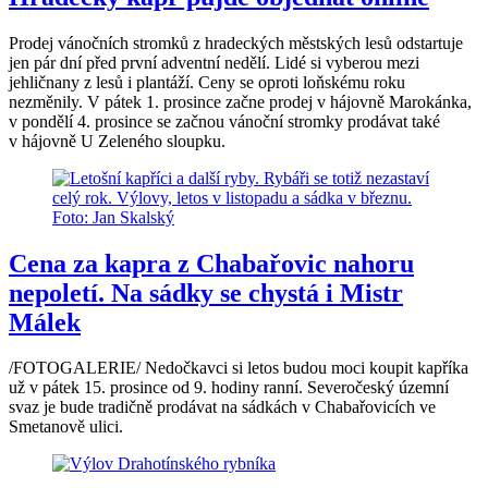
Prodej vánočních stromků z hradeckých městských lesů odstartuje
jen pár dní před první adventní nedělí. Lidé si vyberou mezi
jehličnany z lesů i plantáží. Ceny se oproti loňskému roku
nezměnily. V pátek 1. prosince začne prodej v hájovně Marokánka,
v pondělí 4. prosince se začnou vánoční stromky prodávat také
v hájovně U Zeleného sloupku.
Cena za kapra z Chabařovic nahoru
nepoletí. Na sádky se chystá i Mistr
Málek
/FOTOGALERIE/ Nedočkavci si letos budou moci koupit kapříka
už v pátek 15. prosince od 9. hodiny ranní. Severočeský územní
svaz je bude tradičně prodávat na sádkách v Chabařovicích ve
Smetanově ulici.