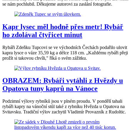
se nám pochlubil. Děkujeme autorovi za zaslání fotografie.
Kapr lysec měl hodně přes metr! Rybář
ho zdolával čtyřicet minut
Rybáři Zdeňku Tupcovi se ve východních Čechách podařilo ulovit
kapra lysce o váze 35,59 kg a délce 118 cm. „Každému rybáři přeji
prožít si takovou chvíli," říká o svém zážitku.
OBRAZEM: Rybáři vytáhli z Hvězdy u
Opatova tuny kaprů na Vánoce
Podzimní výlovy rybníků jsou v plném proudu. V pondělí tahali
rybáři kapry na vánoční stůl také z rybníku Hvězda u Opatova na
Svitavsku. Tradiční výlov zachytil Vladimír Provazník z Rudoltic.