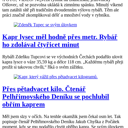
Olšovec, už se pozvolna ukládá k zimnímu spánku. Minulý víkend
tam zatáhli sítě při tradičním dvoudenním výlovu rybáři. Těm ale
práci značně zkomplikoval déšť a množství vody v rybníku.
Kapr lysec měl hodně přes metr. Rybář
ho zdolával čtyřicet minut
Rybáři Zdeňku Tupcovi se ve východních Čechách podařilo ulovit
kapra lysce o váze 35,59 kg a délce 118 cm. „Každému rybáři přeji
prožít si takovou chvíli,“ říká o svém zážitku.
Přes pětadvacet kilo. Čtenář
Pelhřimovského Deníku se pochlubil
obřím kaprem
Měl jsem slzy v očích. Na tenhle okamžik jsem čekal osm let. Tak
popisuje čtenář Pelhřimovského Deníku Jakub Chyška z Počátek
moment, kdy se mu podařilo chytit obřího kapra. Se svým úlovkem