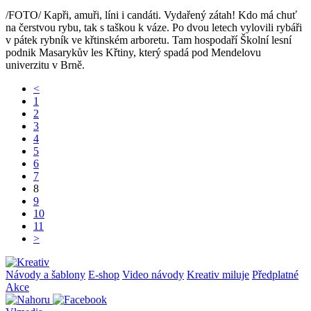
/FOTO/ Kapři, amuři, líni i candáti. Vydařený zátah! Kdo má chuť
na čerstvou rybu, tak s taškou k váze. Po dvou letech vylovili rybáři
v pátek rybník ve křtinském arboretu. Tam hospodaří Školní lesní
podnik Masarykův les Křtiny, který spadá pod Mendelovu
univerzitu v Brně.
<
1
2
3
4
5
6
7
8
9
10
11
>
Návody a šablony
E-shop
Video návody
Kreativ miluje
Předplatné
Akce