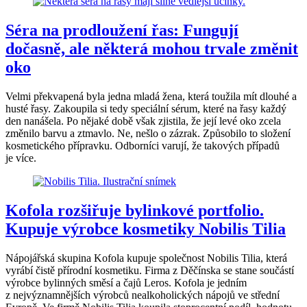
Séra na prodloužení řas: Fungují
dočasně, ale některá mohou trvale změnit
oko
Velmi překvapená byla jedna mladá žena, která toužila mít dlouhé a
husté řasy. Zakoupila si tedy speciální sérum, které na řasy každý
den nanášela. Po nějaké době však zjistila, že její levé oko zcela
změnilo barvu a ztmavlo. Ne, nešlo o zázrak. Způsobilo to složení
kosmetického přípravku. Odborníci varují, že takových případů
je více.
Kofola rozšiřuje bylinkové portfolio.
Kupuje výrobce kosmetiky Nobilis Tilia
Nápojářská skupina Kofola kupuje společnost Nobilis Tilia, která
vyrábí čistě přírodní kosmetiku. Firma z Děčínska se stane součástí
výrobce bylinných směsí a čajů Leros. Kofola je jedním
z nejvýznamnějších výrobců nealkoholických nápojů ve střední