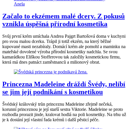
Začalo to ekzémem malé dcery. Z pokusů
vznikla úspěšná přírodní kosmetika
Svůj první krém umíchala Andrea Pajgrt Bartošová doma v kuchyni
pro svou malou dcerku. Trápil ji totiž ekzém, na který běžné
kupované masti nezabíraly. Domácí krém ale pomohl a maminku na
mateřské dovolené výroba přírodní kosmetiky nadchla. Se svou
kamarádkou Eliškou Stofferovou tak založily kosmetickou firmu,
která má dnes patnáct zaměstnanců a milionový obrat.
Princezna Madeleine dráždí Švédy, nelíbí
se jim její podnikání s kosmetikou
Švédský královský trůn princeznu Madeleine zřejmě nečeká,
korunní princeznou je její starší sestra Viktorie. Madeleine se proto
rozhodla prorazit jinde, kralovat hodlá na poli kosmetiky. Na trhu už
je k dostání její vlastní řada krémů i další pěsticí péče.