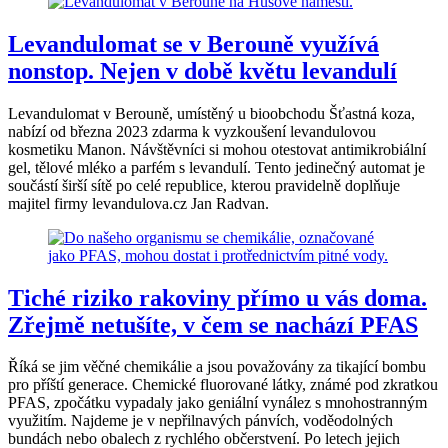
Levandulomat se v Berouně využívá
nonstop. Nejen v době květu levandulí
Levandulomat v Berouně, umístěný u bioobchodu Šťastná koza,
nabízí od března 2023 zdarma k vyzkoušení levandulovou
kosmetiku Manon. Návštěvníci si mohou otestovat antimikrobiální
gel, tělové mléko a parfém s levandulí. Tento jedinečný automat je
součástí širší sítě po celé republice, kterou pravidelně doplňuje
majitel firmy levandulova.cz Jan Radvan.
Tiché riziko rakoviny přímo u vás doma.
Zřejmě netušíte, v čem se nachází PFAS
Říká se jim věčné chemikálie a jsou považovány za tikající bombu
pro příští generace. Chemické fluorované látky, známé pod zkratkou
PFAS, zpočátku vypadaly jako geniální vynález s mnohostranným
využitím. Najdeme je v nepřilnavých pánvích, voděodolných
bundách nebo obalech z rychlého občerstvení. Po letech jejich