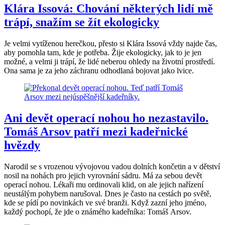
Klára Issová: Chování některých lidí mě
trápí, snažím se žít ekologicky
Je velmi vytíženou herečkou, přesto si Klára Issová vždy najde čas,
aby pomohla tam, kde je potřeba. Žije ekologicky, jak to je jen
možné, a velmi ji trápí, že lidé neberou ohledy na životní prostředí.
Ona sama je za jeho záchranu odhodlaná bojovat jako lvice.
Ani devět operací nohou ho nezastavilo.
Tomáš Arsov patří mezi kadeřnické
hvězdy
Narodil se s vrozenou vývojovou vadou dolních končetin a v dětství
nosil na nohách pro jejich vyrovnání sádru. Má za sebou devět
operací nohou. Lékaři mu ordinovali klid, on ale jejich nařízení
neustálým pohybem narušoval. Dnes je často na cestách po světě,
kde se pídí po novinkách ve své branži. Když zazní jeho jméno,
každý pochopí, že jde o známého kadeřníka: Tomáš Arsov.