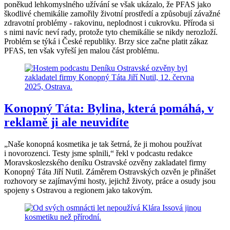
poněkud lehkomyslného užívání se však ukázalo, že PFAS jako
škodlivé chemikálie zamořily životní prostředí a způsobují závažné
zdravotní problémy - rakovinu, neplodnost i cukrovku. Příroda si
s nimi navíc neví rady, protože tyto chemikálie se nikdy nerozloží.
Problém se týká i České republiky. Brzy sice začne platit zákaz
PFAS, ten však vyřeší jen malou část problému.
Konopný Táta: Bylina, která pomáhá, v
reklamě ji ale neuvidíte
„Naše konopná kosmetika je tak šetrná, že ji mohou používat
i novorozenci. Testy jsme splnili,“ řekl v podcastu redakce
Moravskoslezského deníku Ostravské ozvěny zakladatel firmy
Konopný Táta Jiří Nutil. Záměrem Ostravských ozvěn je přinášet
rozhovory se zajímavými hosty, jejichž životy, práce a osudy jsou
spojeny s Ostravou a regionem jako takovým.