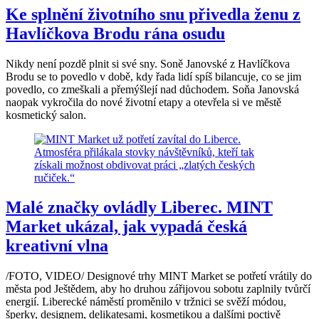
Ke splnění životního snu přivedla ženu z
Havlíčkova Brodu rána osudu
Nikdy není pozdě plnit si své sny. Soně Janovské z Havlíčkova
Brodu se to povedlo v době, kdy řada lidí spíš bilancuje, co se jim
povedlo, co zmeškali a přemýšlejí nad důchodem. Soňa Janovská
naopak vykročila do nové životní etapy a otevřela si ve městě
kosmetický salon.
Malé značky ovládly Liberec. MINT
Market ukázal, jak vypadá česká
kreativní vlna
/FOTO, VIDEO/ Designové trhy MINT Market se potřetí vrátily do
města pod Ještědem, aby ho druhou zářijovou sobotu zaplnily tvůrčí
energií. Liberecké náměstí proměnilo v tržnici se svěží módou,
šperky, designem, delikatesami, kosmetikou a dalšími poctivě