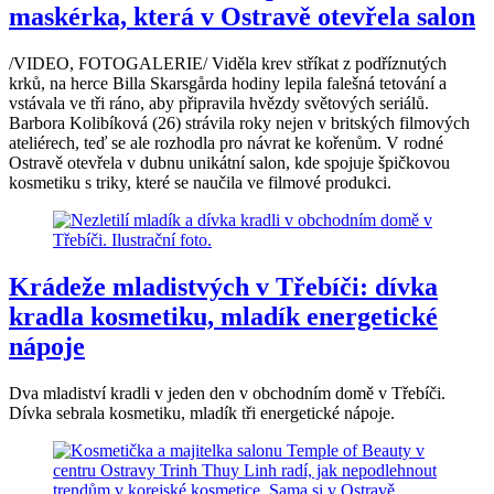
maskérka, která v Ostravě otevřela salon
/VIDEO, FOTOGALERIE/ Viděla krev stříkat z podříznutých
krků, na herce Billa Skarsgårda hodiny lepila falešná tetování a
vstávala ve tři ráno, aby připravila hvězdy světových seriálů.
Barbora Kolibíková (26) strávila roky nejen v britských filmových
ateliérech, teď se ale rozhodla pro návrat ke kořenům. V rodné
Ostravě otevřela v dubnu unikátní salon, kde spojuje špičkovou
kosmetiku s triky, které se naučila ve filmové produkci.
Krádeže mladistvých v Třebíči: dívka
kradla kosmetiku, mladík energetické
nápoje
Dva mladiství kradli v jeden den v obchodním domě v Třebíči.
Dívka sebrala kosmetiku, mladík tři energetické nápoje.