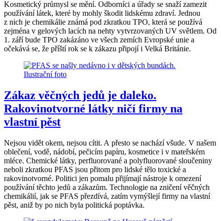
Kosmetický průmysl se mění. Odborníci a úřady se snaží zamezit
používání látek, které by mohly škodit lidskému zdraví. Jednou
z nich je chemikálie známá pod zkratkou TPO, která se používá
zejména v gelových lacích na nehty vytvrzovaných UV světlem. Od
1. září bude TPO zakázáno ve všech zemích Evropské unie a
očekává se, že příští rok se k zákazu připojí i Velká Británie.
Zákaz věčných jedů je daleko.
Rakovinotvorné látky ničí firmy na
vlastní pěst
Nejsou vidět okem, nejsou cítit. A přesto se nachází všude. V našem
oblečení, vodě, nádobí, pečicím papíru, kosmetice i v mateřském
mléce. Chemické látky, perfluorované a polyfluorované sloučeniny
neboli zkratkou PFAS jsou přitom pro lidské tělo toxické a
rakovinotvorné. Politici jen pomalu přijímají nástroje k omezení
používání těchto jedů a zákazům. Technologie na zničení věčných
chemikálií, jak se PFAS přezdívá, zatím vymýšlejí firmy na vlastní
pěst, aniž by po nich byla politická poptávka.