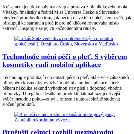
Krása není jen dokonalý make-up a postava z přehlídkového mola.
Vítězky, finalistky a ředitel Miss Universe Česko a Slovensko
otevřeně promluvili o tom, jak pečují o své tělo i pleť, čemu věří, jak
přistupují ke stárnutí a proč je pro ně klíčová rovnováha místo
extrémů. Inspirujte se jejich každodenními rituály.
Technologie mění péči o pleť. S výběrem
kosmetiky radí mobilní aplikace
Technologie pronikají i do oblasti péče o pleť. Stále více zákazníků
při výběru kosmetiky využívá mobilní a online aplikace, které
během několika sekund vyhodnotí stav pleti a doporučí vhodné
přípravky. U regálů s desítkami produktů tak nahrazují dřívější
výběr metodou pokus–omyl a omezují nutnost složitě studovat
složení produktů.
Brněnští celníci rozbili mezinárodní