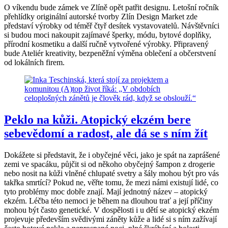
O víkendu bude zámek ve Zlíně opět patřit designu. Letošní ročník
přehlídky originální autorské tvorby Zlín Design Market zde
představí výrobky od téměř čtyř desítek vystavovatelů. Návštěvníci
si budou moci nakoupit zajímavé šperky, módu, bytové doplňky,
přírodní kosmetiku a další ručně vytvořené výrobky. Připravený
bude Ateliér kreativity, bezpeněžní výměna oblečení a občerstvení
od lokálních firem.
Peklo na kůži. Atopický ekzém bere
sebevědomí a radost, ale dá se s ním žít
Dokážete si představit, že i obyčejné věci, jako je spát na zaprášené
zemi ve spacáku, půjčit si od někoho obyčejný šampon z drogerie
nebo nosit na kůži vlněné chlupaté svetry a šály mohou být pro vás
takřka smrtící? Pokud ne, věřte tomu, že mezi námi existují lidé, co
tyto problémy moc dobře znají. Mají jednotný název – atopický
ekzém. Léčba této nemoci je během na dlouhou trať a její příčiny
mohou být často genetické. V dospělosti i u dětí se atopický ekzém
projevuje především svědivými záněty kůže a lidé si s ním zažívají