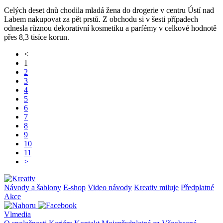
Celých deset dnů chodila mladá žena do drogerie v centru Ústí nad
Labem nakupovat za pět prstů. Z obchodu si v šesti případech
odnesla různou dekorativní kosmetiku a parfémy v celkové hodnotě
přes 8,3 tisíce korun.
<
1
2
3
4
5
6
7
8
9
10
11
>
Návody a šablony
E-shop
Video návody
Kreativ miluje
Předplatné
Akce
Vlmedia