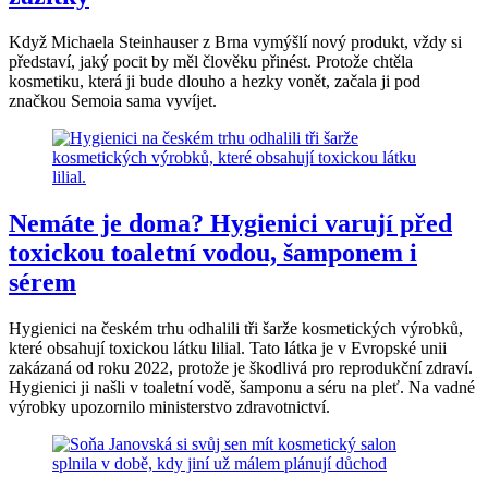
Když Michaela Steinhauser z Brna vymýšlí nový produkt, vždy si
představí, jaký pocit by měl člověku přinést. Protože chtěla
kosmetiku, která ji bude dlouho a hezky vonět, začala ji pod
značkou Semoia sama vyvíjet.
Nemáte je doma? Hygienici varují před
toxickou toaletní vodou, šamponem i
sérem
Hygienici na českém trhu odhalili tři šarže kosmetických výrobků,
které obsahují toxickou látku lilial. Tato látka je v Evropské unii
zakázaná od roku 2022, protože je škodlivá pro reprodukční zdraví.
Hygienici ji našli v toaletní vodě, šamponu a séru na pleť. Na vadné
výrobky upozornilo ministerstvo zdravotnictví.