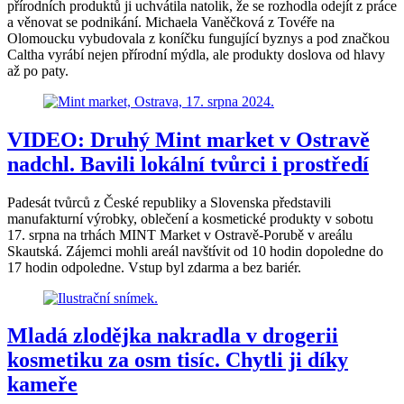
přírodních produktů ji uchvátila natolik, že se rozhodla odejít z práce
a věnovat se podnikání. Michaela Vaněčková z Tovéře na
Olomoucku vybudovala z koníčku fungující byznys a pod značkou
Caltha vyrábí nejen přírodní mýdla, ale produkty doslova od hlavy
až po paty.
VIDEO: Druhý Mint market v Ostravě
nadchl. Bavili lokální tvůrci i prostředí
Padesát tvůrců z České republiky a Slovenska představili
manufakturní výrobky, oblečení a kosmetické produkty v sobotu
17. srpna na trhách MINT Market v Ostravě-Porubě v areálu
Skautská. Zájemci mohli areál navštívit od 10 hodin dopoledne do
17 hodin odpoledne. Vstup byl zdarma a bez bariér.
Mladá zlodějka nakradla v drogerii
kosmetiku za osm tisíc. Chytli ji díky
kameře