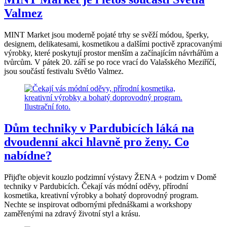
Valmez
MINT Market jsou moderně pojaté trhy se svěží módou, šperky,
designem, delikatesami, kosmetikou a dalšími poctivě zpracovanými
výrobky, které poskytují prostor menším a začínajícím návrhářům a
tvůrcům. V pátek 20. září se po roce vrací do Valašského Meziříčí,
jsou součástí festivalu Světlo Valmez.
Dům techniky v Pardubicích láká na
dvoudenní akci hlavně pro ženy. Co
nabídne?
Přijďte objevit kouzlo podzimní výstavy ŽENA + podzim v Domě
techniky v Pardubicích. Čekají vás módní oděvy, přírodní
kosmetika, kreativní výrobky a bohatý doprovodný program.
Nechte se inspirovat odbornými přednáškami a workshopy
zaměřenými na zdravý životní styl a krásu.