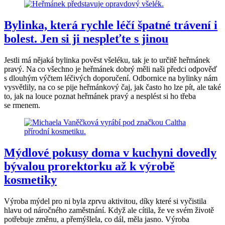
Bylinka, která rychle léčí špatné trávení i
bolest. Jen si ji nespleťte s jinou
Jestli má nějaká bylinka pověst všeléku, tak je to určitě heřmánek
pravý. Na co všechno je heřmánek dobrý měli naši předci odpověď
s dlouhým výčtem léčivých doporučení. Odbornice na bylinky nám
vysvětlily, na co se pije heřmánkový čaj, jak často ho lze pít, ale také
to, jak na louce poznat heřmánek pravý a nesplést si ho třeba
se rmenem.
Mýdlové pokusy doma v kuchyni dovedly
bývalou prorektorku až k výrobě
kosmetiky
Výroba mýdel pro ni byla zprvu aktivitou, díky které si vyčistila
hlavu od náročného zaměstnání. Když ale cítila, že ve svém životě
potřebuje změnu, a přemýšlela, co dál, měla jasno. Výroba