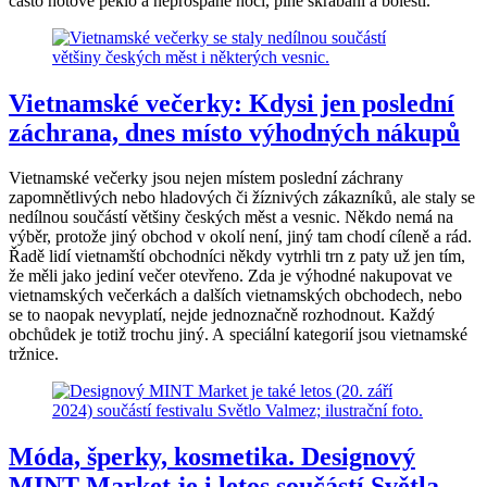
často hotové peklo a neprospané noci, plné škrábání a bolesti.
Vietnamské večerky: Kdysi jen poslední
záchrana, dnes místo výhodných nákupů
Vietnamské večerky jsou nejen místem poslední záchrany
zapomnětlivých nebo hladových či žíznivých zákazníků, ale staly se
nedílnou součástí většiny českých měst a vesnic. Někdo nemá na
výběr, protože jiný obchod v okolí není, jiný tam chodí cíleně a rád.
Řadě lidí vietnamští obchodníci někdy vytrhli trn z paty už jen tím,
že měli jako jediní večer otevřeno. Zda je výhodné nakupovat ve
vietnamských večerkách a dalších vietnamských obchodech, nebo
se to naopak nevyplatí, nejde jednoznačně rozhodnout. Každý
obchůdek je totiž trochu jiný. A speciální kategorií jsou vietnamské
tržnice.
Móda, šperky, kosmetika. Designový
MINT Market je i letos součástí Světla