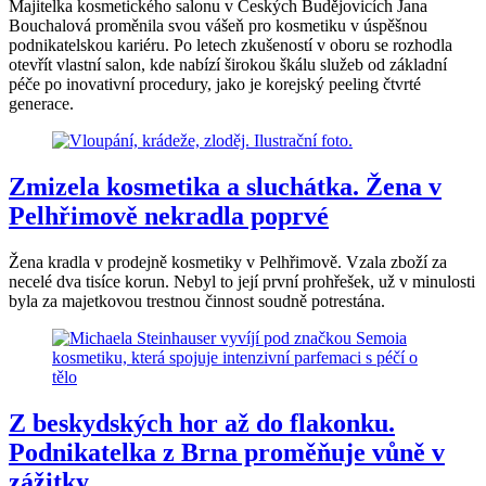
Majitelka kosmetického salonu v Českých Budějovicích Jana
Bouchalová proměnila svou vášeň pro kosmetiku v úspěšnou
podnikatelskou kariéru. Po letech zkušeností v oboru se rozhodla
otevřít vlastní salon, kde nabízí širokou škálu služeb od základní
péče po inovativní procedury, jako je korejský peeling čtvrté
generace.
Zmizela kosmetika a sluchátka. Žena v
Pelhřimově nekradla poprvé
Žena kradla v prodejně kosmetiky v Pelhřimově. Vzala zboží za
necelé dva tisíce korun. Nebyl to její první prohřešek, už v minulosti
byla za majetkovou trestnou činnost soudně potrestána.
Z beskydských hor až do flakonku.
Podnikatelka z Brna proměňuje vůně v
zážitky