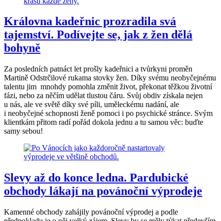
Královna kadeřnic prozradila svá
tajemství. Podívejte se, jak z žen dělá
bohyně
Za posledních patnáct let prošly kadeřnici a tvůrkyni proměn
Martině Odstrčilové rukama stovky žen. Díky svému neobyčejnému
talentu jim mnohdy pomohla změnit život, překonat těžkou životní
fázi, nebo za něčím udělat tlustou čáru. Svůj obdiv získala nejen
u nás, ale ve světě díky své píli, uměleckému nadání, ale
i neobyčejné schopnosti ženě pomoci i po psychické stránce. Svým
klientkám přitom radí pořád dokola jednu a tu samou věc: buďte
samy sebou!
Slevy až do konce ledna. Pardubické
obchody lákají na povánoční výprodeje
Kamenné obchody zahájily povánoční výprodej a podle
předpokladu je o něj velký zájem. Slevy by se měly týkat především