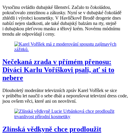
Vysočinu ovládlo dubajské šílenství. Začalo to čokoládou,
pokračovalo zmrzlinou a zákusky. Nyní se v dubajské čokoládě
zhlédli i výrobci kosmetiky. V Havlíčkově Brodě drogerie dnes
nabízí nejen sladkosti, ale také dubajský balzám na rty, stejně
i dubajskou pleťovou masku a tělový krém. Novému módnímu
trendu ale odpovídají i ceny.
Nečekaná zrada v přímém přenosu:
Diváci Karlu Voříškovi psali, ať si to
nebere
Dlouholetý moderátor televizních zpráv Karel Voříšek se sice
v průběhu let naučil o sebe dbát a neporušovat televizní dress code,
jsou ovšem věci, které ani on neovlivní.
Zlínská vědkyně chce prodloužit