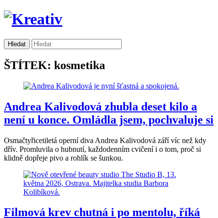
ŠTÍTEK: kosmetika
Andrea Kalivodová zhubla deset kilo a
není u konce. Omládla jsem, pochvaluje si
Osmačtyřicetiletá operní diva Andrea Kalivodová září víc než kdy
dřív. Promluvila o hubnutí, každodenním cvičení i o tom, proč si
klidně dopřeje pivo a rohlík se šunkou.
Filmová krev chutná i po mentolu, říká