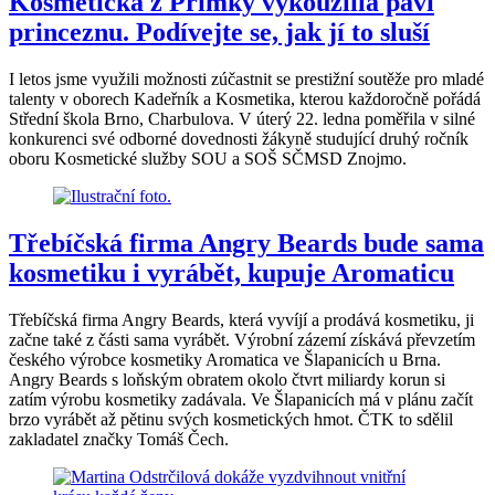
Kosmetička z Přímky vykouzlila paví
princeznu. Podívejte se, jak jí to sluší
I letos jsme využili možnosti zúčastnit se prestižní soutěže pro mladé
talenty v oborech Kadeřník a Kosmetika, kterou každoročně pořádá
Střední škola Brno, Charbulova. V úterý 22. ledna poměřila v silné
konkurenci své odborné dovednosti žákyně studující druhý ročník
oboru Kosmetické služby SOU a SOŠ SČMSD Znojmo.
Třebíčská firma Angry Beards bude sama
kosmetiku i vyrábět, kupuje Aromaticu
Třebíčská firma Angry Beards, která vyvíjí a prodává kosmetiku, ji
začne také z části sama vyrábět. Výrobní zázemí získává převzetím
českého výrobce kosmetiky Aromatica ve Šlapanicích u Brna.
Angry Beards s loňským obratem okolo čtvrt miliardy korun si
zatím výrobu kosmetiky zadávala. Ve Šlapanicích má v plánu začít
brzo vyrábět až pětinu svých kosmetických hmot. ČTK to sdělil
zakladatel značky Tomáš Čech.