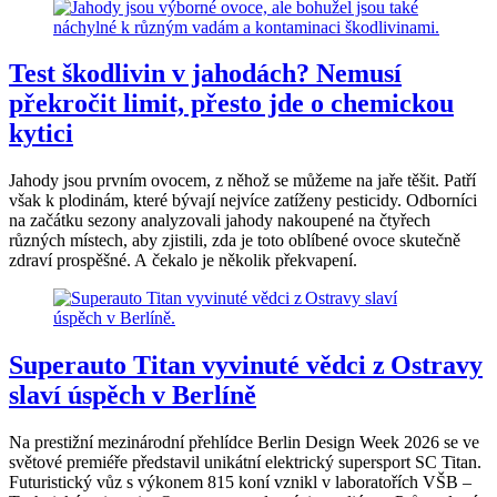
Test škodlivin v jahodách? Nemusí
překročit limit, přesto jde o chemickou
kytici
Jahody jsou prvním ovocem, z něhož se můžeme na jaře těšit. Patří
však k plodinám, které bývají nejvíce zatíženy pesticidy. Odborníci
na začátku sezony analyzovali jahody nakoupené na čtyřech
různých místech, aby zjistili, zda je toto oblíbené ovoce skutečně
zdraví prospěšné. A čekalo je několik překvapení.
Superauto Titan vyvinuté vědci z Ostravy
slaví úspěch v Berlíně
Na prestižní mezinárodní přehlídce Berlin Design Week 2026 se ve
světové premiéře představil unikátní elektrický supersport SC Titan.
Futuristický vůz s výkonem 815 koní vznikl v laboratořích VŠB –