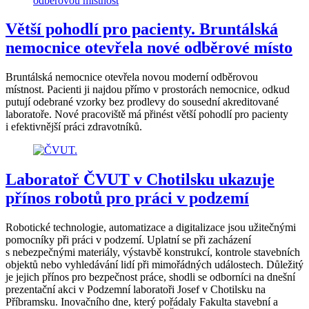
Větší pohodlí pro pacienty. Bruntálská
nemocnice otevřela nové odběrové místo
Bruntálská nemocnice otevřela novou moderní odběrovou
místnost. Pacienti ji najdou přímo v prostorách nemocnice, odkud
putují odebrané vzorky bez prodlevy do sousední akreditované
laboratoře. Nové pracoviště má přinést větší pohodlí pro pacienty
i efektivnější práci zdravotníků.
Laboratoř ČVUT v Chotilsku ukazuje
přínos robotů pro práci v podzemí
Robotické technologie, automatizace a digitalizace jsou užitečnými
pomocníky při práci v podzemí. Uplatní se při zacházení
s nebezpečnými materiály, výstavbě konstrukcí, kontrole stavebních
objektů nebo vyhledávání lidí při mimořádných událostech. Důležitý
je jejich přínos pro bezpečnost práce, shodli se odborníci na dnešní
prezentační akci v Podzemní laboratoři Josef v Chotilsku na
Příbramsku. Inovačního dne, který pořádaly Fakulta stavební a