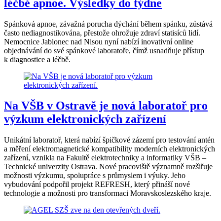
léčbě apnoe. Výsledky do týdne
Spánková apnoe, závažná porucha dýchání během spánku, zůstává
často nediagnostikována, přestože ohrožuje zdraví statisíců lidí.
Nemocnice Jablonec nad Nisou nyní nabízí inovativní online
objednávání do své spánkové laboratoře, čímž usnadňuje přístup
k diagnostice a léčbě.
Na VŠB v Ostravě je nová laboratoř pro
výzkum elektronických zařízení
Unikátní laboratoř, která nabízí špičkové zázemí pro testování antén
a měření elektromagnetické kompatibility moderních elektronických
zařízení, vznikla na Fakultě elektrotechniky a informatiky VŠB –
Technické univerzity Ostrava. Nové pracoviště významně rozšiřuje
možnosti výzkumu, spolupráce s průmyslem i výuky. Jeho
vybudování podpořil projekt REFRESH, který přináší nové
technologie a možnosti pro transformaci Moravskoslezského kraje.