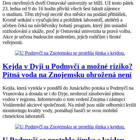
Den otevřených dveří Ostravské univerzity se blíží. Už tento pátek
23. ledna od 9 do 16 hodin přivítá všech šest fakult zájemce
o studium. Těm zbývají necelé dva měsíce na podání přihlášek.
Kromě setkání s vyučujícími a prohlídek laboratoří, ateliérů a
učeben čeká na návštěvníky bohatý program, který jim usnadní
rozhodování a ukáže, proč je Ostravská univerzita ta pravá volba.
Akce je určena budoucím studentům, jejich rodičům i široké
veřejnosti.
Kejda v Dyji u Podmyčí a možné riziko?
Pitná voda na Znojemsku ohrožená není
Kejda, která vytekla v pondělí do Junáckého potoka u Podmyčí na
Vranovsku a dostala se i do Dyje, neohrozí zásobování pitnou
vodou v regionu. Informovalo o tom vedení Znojma i zástupci
Vodárenské akciové společnosti. Na místě jsou stále odborníci kvůli
monitoringu kvality vody, pomáhají hasiči se svou mobilní
chmeickou laboratoří.
U Podmyčí se protrhla jímka s kejdou,