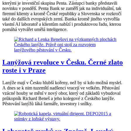
kterými je investiční skupina Penta. Zástupci banky představili
novinku v pondělí. Penta Bank se zaměří jak na individuální, tak
firemní klienty a kromě České republiky a Slovenska se rozkročí
také do dalších evropských zemí. Banka kromě jiného vytvořila
vlastní AI laboratoř a klientům nabízí i produktovou řadu, kterou
pomáhá vytvářet umělá inteligence.
Lanýžová revoluce v Česku. Černé zlato
roste i v Praze
Lanýže mají v Česku hlubší kořeny, než by si kdo možná myslel.
A dnes se k nim tuzemští nadšenci vracejí ve velkém. Pěstování
vzácné houby se mění v nový obor, který od základů vybudoval
průkopník Richard Beneš a jeho kolegové z Českého lanýže.
Pěstování lanýžů láká farmáře, investory i snílky.