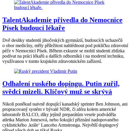
TalentAkademie přivedla do Nemocnice
Písek budoucí lékaře
Dvě desítky studentů jihočeských gymnázií, budoucích uchazečů
o obor medicíny, měly příležitost nahlédnout pod pokličku zdravotní
péče v Nemocnici Písek. Během exkurze se mohli studenti zblízka
podívat na práci lékařů a dalších odborníků i na moderní techniku,
využívanou v tomto krajském zdravotnickém zařízení.
Odhalení ruského dopingu. Putin zuřil,
svědci mizeli. Klíčový muž se skrývá
Nikoli poněkud naivně dopující kanadský sprinter Ben Johnson, ani
propracovaný systém v bývalé NDR, či aféra kolem americké
laboratoře BALCO, díky jejímž preparátům vesele podváděla
atletka Marion Jonesová, nebo šokující přiznání nadopovaného
cyklistického ‚krále‘ Lanceho Armstronga. Největší dopingový
případ všech dob se týkal Ruska.