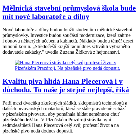
Mělnická stavební průmyslová škola bude
mít nové laboratoře a dílny
Nové laboratoře a dílny budou loužit studentům mělnické stavební
průmyslovky. Investice budou součástí modernizace, která zahrne
i obnovu některých učeben a kabinetů. Náklady budou téměř deset
milionů korun. „Středočeští krajští radní dnes schválili vybraného
dodavatele zakázky," uvedla Zuzana Žídková z hejtmanství.
Kvalitu piva hlídá Hana Plecerová i v
důchodu. To naše je stejně nejlepší, říká
Patří mezi dvacítku zkušených sládků, sklepmistrů technologů a
dalších pivovarských matadorů, která se stále pravidelně schází
v plzeňském pivovaru, aby pomáhala hlídat neměnnou chuť
plzeňského ležáku. V Plzeňském Prazdroji strávila nyní
sedmdesátiletá Hana Plecerová celý svůj profesní život a na
plzeňské pivo nedá dodnes dopustit.