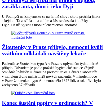
zasáhla auta, dům i řeku Dyji
U Podmyčí na Znojemsku se na farmě chovu skotu protrhla jímka
s kejdou. Ta zasáhla auta a dům a část se dostala i do řeky
Dyje. Hasiči vyslali i mobilní chemickou laboratoř.
Žloutenky v Praze přibylo, nemocní kvůli
svátkům odkládali návštěvy lékaře
Pacientů se žloutenkou typu A v Praze v uplynulém týdnu mírně
přibylo. Důvodem je podle pražské hygienické stanice zřejmě
odkládání návštěv u lékaře na přelomu roku. Lékaři a laboratoře
v minulém týdnu nahlásili 29 nových pacientů. V minulém roce
v Praze žloutenkou typu A onemocnělo 1377 lidí, o rok dříve bylo
zachyceno 37 případů.
Konec šustění papíry v ordinacích? V