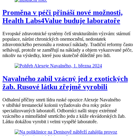
Proměna v péči přináší nové možnosti,
Health Labs4Value buduje laboratoře
Evropské zdravotnické systémy čelí strukturálním výzvám: stárnutí
populace, nárůst chronických onemocnění, nedostatek
zdravotnického personálu a rostoucí náklady. Tradiční reformy často
selhávají, protože se zaměřují na náklady a objem vykazované péče,
nikoliv na výsledky, které jsou skutečně důležité pro lidi.
Navalného zabil vzácný jed z exotických
žab. Rusové látku zřejmě vyrobili
Odhalení příčiny smrti lídra ruské opozice Alexeje Navalného
v sibiřské trestanecké kolonii vyžadovalo dva roky práce
specializovaných laboratoří. Odborníci našli stopy extrémně
vzácného a mimořádně smrtícího jedu z kůže ekvádorských žab.
Látku dokážou vyrobit i velmi vyspělé laboratoře.