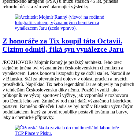
specifického antigenu (PSA) u mužů starších 45 let, přinesla
rekordní účast a zároveň alarmující výsledky.
Z honoráře za Tix koupil táta Octavii.
Cizinu odmítl, říká syn vynálezce Jaru
/ROZHOVOR/ Mojmír Ranný je pražský architekt. Jeho otec
stejného jména byl významným československým chemikem a
vynálezcem. Letos koncem listopadu by se dožil sta let. Narodil se
v Blansku. Stál za převratnými objevy v oblasti pracích a mycích
prostředků. Například Tix nebo legendární Jar se objevily na pultech
v tehdejším Československu díky němu. Později vynikl jako
průkopník ve vývoji sportovní výživy, jak vzpomíná v rozhovoru
pro Deník jeho syn. Zmíněný rod má i další význačnou historickou
postavu. Ranného dědeček Ladislav byl totiž v Blansku význačným
podnikatelem, který za první republiky postavil továrnu na barvy,
laky a chemické přípravky.