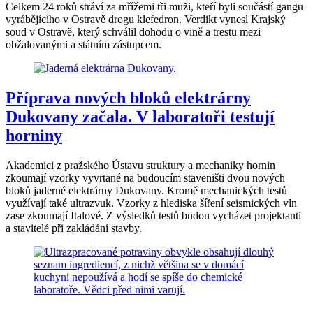
Celkem 24 roků stráví za mřížemi tři muži, kteří byli součástí gangu
vyrábějícího v Ostravě drogu klefedron. Verdikt vynesl Krajský
soud v Ostravě, který schválil dohodu o vině a trestu mezi
obžalovanými a státním zástupcem.
Příprava nových bloků elektrárny
Dukovany začala. V laboratoři testují
horniny
Akademici z pražského Ústavu struktury a mechaniky hornin
zkoumají vzorky vyvrtané na budoucím staveništi dvou nových
bloků jaderné elektrárny Dukovany. Kromě mechanických testů
využívají také ultrazvuk. Vzorky z hlediska šíření seismických vln
zase zkoumají Italové. Z výsledků testů budou vycházet projektanti
a stavitelé při zakládání stavby.