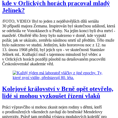
kde v Orlických horách pracoval mladý
Jelínek?
/FOTO, VIDEO/ Byl to jeden z nejděsivějších dílů seriálu
30 případů majora Zemana. Inspirován byl skutečnou událostí, která
se odehrála ve Vonoklasech u Prahy. Na jejím konci byli dva mrtví -
manželé. Ohořelé tělo ženy bylo nalezeno v domě, kde vypukl
požár, jak se ukázalo, zemřela násilnou smrtí už předtím. Tělo muže
bylo nalezeno ve studni. Jediným, kdo hororovou noc z 12. na
13. února 1968 přežil, byl jejich syn - ve skutečnosti Stanislav
Jelínek ml.. Kulhající muž s tajemnou minulostí byl vědec a
v Orlických horách později působil na detašovaném pracovišti
Československé akademie věd.
Kolejové království v Brně opět otevřelo,
lidé si mohou vyzkoušet řízení vlaků
Práci výpravčího si mohou zkusit nejen rodiny s dětmi, kteří
o prodloužených víkendech zavítají do brněnské Mendelovy
univerzity. Právě tam probíhá výstava modulových kolejišť pro