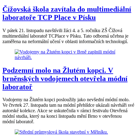
Čížovská škola zavítala do multimediální
laboratoře TCP Place v Písku
V pátek 21. listopadu navštívili žáci 4. a 5. ročníku ZŠ Čížová
multimediální laboratoř TCPlace v Písku. Tato odborná učebna je
zaměřena na neformální učení v oblasti informačních technologií.
Podzemní molo na Žlutém kopci. V
brněnských vodojemech otevřela módní
laboratoř
Vodojemy na Žlutém kopci posloužily jako nevšední módní molo.
Ve čtvrtek 27. listopadu tam na módní přehlídce ukázali návrháři své
autorské kolekce. Akce se uskutečnila v rámci festivalu Otevřená
módní studia, který na konci listopadu mění Brno v otevřenou
módní laboratoř.