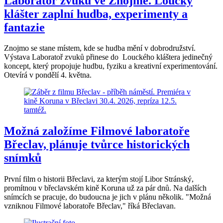
Laboratoř zvuků ve Znojmě. Loucký
klášter zaplní hudba, experimenty a
fantazie
Znojmo se stane místem, kde se hudba mění v dobrodružství.
Výstava Laboratoř zvuků přinese do Louckého kláštera jedinečný
koncept, který propojuje hudbu, fyziku a kreativní experimentování.
Otevírá v pondělí 4. května.
Možná založíme Filmové laboratoře
Břeclav, plánuje tvůrce historických
snímků
První film o historii Břeclavi, za kterým stojí Libor Stránský,
promítnou v břeclavském kině Koruna už za pár dnů. Na dalších
snímcích se pracuje, do budoucna je jich v plánu několik. "Možná
vzniknou Filmové laboratoře Břeclav," říká Břeclavan.