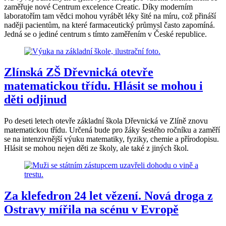
zaměřuje nové Centrum excelence Creatic. Díky moderním
laboratořím tam vědci mohou vyrábět léky šité na míru, což přináší
naději pacientům, na které farmaceutický průmysl často zapomíná.
Jedná se o jediné centrum s tímto zaměřením v České republice.
Zlínská ZŠ Dřevnická otevře
matematickou třídu. Hlásit se mohou i
děti odjinud
Po deseti letech otevře základní škola Dřevnická ve Zlíně znovu
matematickou třídu. Určená bude pro žáky šestého ročníku a zaměří
se na intenzivnější výuku matematiky, fyziky, chemie a přírodopisu.
Hlásit se mohou nejen děti ze školy, ale také z jiných škol.
Za klefedron 24 let vězení. Nová droga z
Ostravy mířila na scénu v Evropě