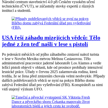
Národní centrum stavebnictví 4.0 při Českém vysokém učení
technickém (ČVUT), se zúčastnily stovky expertů z různých
institucí a studentů.
USA řeší záhadu mizejících vědců: Tělo
jedné z žen teď našli v lese s pistolí
Po jedenácti měsících od jejího záhadného zmizení nalezl turista
v lese v Novém Mexiku mrtvou Melissu Casiasovou. Tělo
administrativní pracovnice jaderné laboratoře Los Alamos a vedle
ležící pistoli objevil v oblasti, kde od prosince probíhaly intenzivní
lesnické práce. Úřady v červnu 2025 zalarmovala rodina, která
tvrdila, že se žena před zmizením chovala velmi neobvykle. Případy
dalších pohřešovaných vědců se nyní na pokyn Bílého domu
zabývá Federální úřad pro vyšetřování (FBI). Konspirátoři za nimi
vidí utajený výzkum UFO.