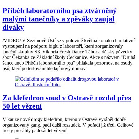
Příběh laboratorního psa ztvárněný
malými tanečníky a zpěváky zaujal
diváky
/VIDEO/ V Sezimově Ústí se v polovině května konalo charitativní
vystoupení na podporu bíglů z laboratoří, které zorganizovaly
taneční skupiny SK Viktoria Fresh Dance Tábor a dětský pěvecký
sbor Čekanka ze Základní školy Čeckanice. Akce s názvem "Druhá
šance aneb Příběh laboratorního psa" přilákala pozornost na osudy
psů, kteří po testování hledají nový domov.
Za klefedron soud v Ostravě rozdal přes
50 let vězení
V kauze nové drogy klefedron, kterou v Ostravě vyráběl dobře
organizovaný gang, padl další rozsudek. V pořadí již třetí. Celkové
tresty přesáhly padesát let vězení.