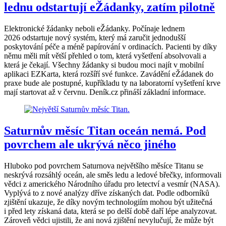
lednu odstartují eŽádanky, zatím pilotně
Elektronické žádanky neboli eŽádanky. Počínaje lednem
2026 odstartuje nový systém, který má zaručit jednodušší
poskytování péče a méně papírování v ordinacích. Pacienti by díky
němu měli mít větší přehled o tom, která vyšetření absolvovali a
která je čekají. Všechny žádanky si budou moci najít v mobilní
aplikaci EZKarta, která rozšíří své funkce. Zavádění eŽádanek do
praxe bude ale postupné, kupříkladu ty na laboratorní vyšetření krve
mají startovat až v červnu. Deník.cz přináší základní informace.
Saturnův měsíc Titan oceán nemá. Pod
povrchem ale ukrývá něco jiného
Hluboko pod povrchem Saturnova největšího měsíce Titanu se
neskrývá rozsáhlý oceán, ale směs ledu a ledové břečky, informovali
vědci z amerického Národního úřadu pro letectví a vesmír (NASA).
Vyplývá to z nové analýzy dříve získaných dat. Podle odborníků
zjištění ukazuje, že díky novým technologiím mohou být užitečná
i před lety získaná data, která se po delší době daří lépe analyzovat.
Zároveň vědci ujistili, že ani nová zjištění nevylučují, že může být