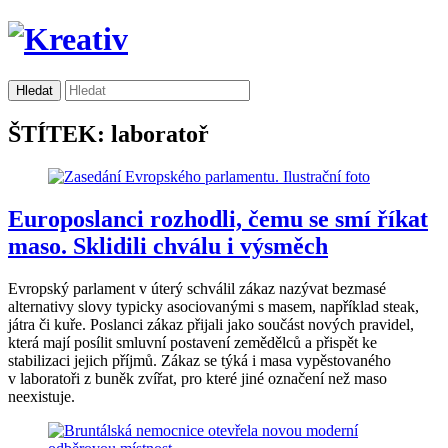
ŠTÍTEK: laboratoř
Europoslanci rozhodli, čemu se smí říkat
maso. Sklidili chválu i výsměch
Evropský parlament v úterý schválil zákaz nazývat bezmasé
alternativy slovy typicky asociovanými s masem, například steak,
játra či kuře. Poslanci zákaz přijali jako součást nových pravidel,
která mají posílit smluvní postavení zemědělců a přispět ke
stabilizaci jejich příjmů. Zákaz se týká i masa vypěstovaného
v laboratoři z buněk zvířat, pro které jiné označení než maso
neexistuje.