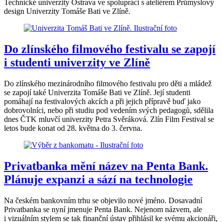
Technické univerzity Ostrava ve spolupráci s ateliérem Průmyslový
design Univerzity Tomáše Bati ve Zlíně.
Do zlínského filmového festivalu se zapojí
i studenti univerzity ve Zlíně
Do zlínského mezinárodního filmového festivalu pro děti a mládež
se zapojí také Univerzita Tomáše Bati ve Zlíně. Její studenti
pomáhají na festivalových akcích a při jejich přípravě buď jako
dobrovolníci, nebo při studiu pod vedením svých pedagogů, sdělila
dnes ČTK mluvčí univerzity Petra Svěráková. Zlín Film Festival se
letos bude konat od 28. května do 3. června.
Privatbanka mění název na Penta Bank.
Plánuje expanzi a sází na technologie
Na českém bankovním trhu se objevilo nové jméno. Dosavadní
Privatbanka se nyní jmenuje Penta Bank. Nejenom názvem, ale
i vizuálním stylem se tak finanční ústav přihlásil ke svému akcionáři,