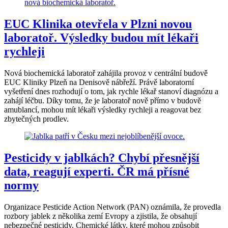
EUC Klinika otevřela v Plzni novou
laboratoř. Výsledky budou mít lékaři
rychleji
Nová biochemická laboratoř zahájila provoz v centrální budově
EUC Kliniky Plzeň na Denisově nábřeží. Právě laboratorní
vyšetření dnes rozhodují o tom, jak rychle lékař stanoví diagnózu a
zahájí léčbu. Díky tomu, že je laboratoř nově přímo v budově
amublancí, mohou mít lékaři výsledky rychleji a reagovat bez
zbytečných prodlev.
Pesticidy v jablkách? Chybí přesnější
data, reagují experti. ČR má přísné
normy
Organizace Pesticide Action Network (PAN) oznámila, že provedla
rozbory jablek z několika zemí Evropy a zjistila, že obsahují
nebezpečné pesticidy. Chemické látky, které mohou způsobit