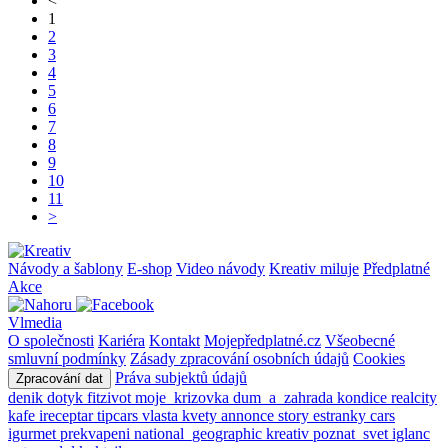
<
1
2
3
4
5
6
7
8
9
10
11
>
Návody a šablony
E-shop
Video návody
Kreativ miluje
Předplatné
Akce
Vlmedia
O společnosti
Kariéra
Kontakt
Mojepředplatné.cz
Všeobecné
smluvní podmínky
Zásady zpracování osobních údajů
Cookies
Práva subjektů údajů
Zpracování dat
denik
dotyk
fitzivot
moje_krizovka
dum_a_zahrada
kondice
realcity
kafe
ireceptar
tipcars
vlasta
kvety
annonce
story
estranky
cars
igurmet
prekvapeni
national_geographic
kreativ
poznat_svet
iglanc