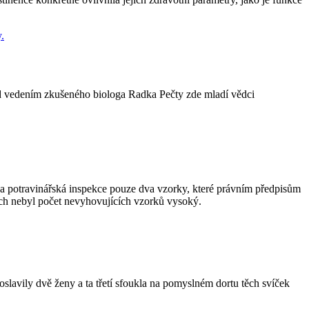
od vedením zkušeného biologa Radka Pečty zde mladí vědci
 a potravinářská inspekce pouze dva vzorky, které právním předpisům
tech nebyl počet nevyhovujících vzorků vysoký.
slavily dvě ženy a ta třetí sfoukla na pomyslném dortu těch svíček