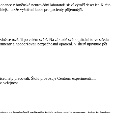
nce v brněnské neurovědní laboratoři slaví výročí deset let. K této
hlejší, takže vyšetření bude pro pacienty příjemnější.
ě se rozšířil po celém světě. Na základě svého pátrání to ve středu
rimenty a nedodržovali bezpečnostní opatření. V úterý uplynulo pět
ceti lety pracovali. Štolu provozuje Centrum experimentální
o veřejnost.
bstinence konkrétně ovlivnila jejich zdravotní parametry, jako je funkce