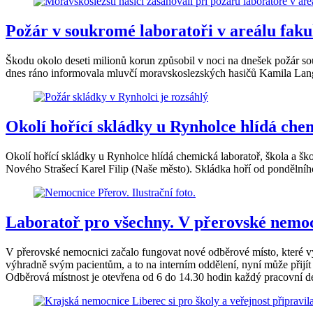
Požár v soukromé laboratoři v areálu fak
Škodu okolo deseti milionů korun způsobil v noci na dnešek požár s
dnes ráno informovala mluvčí moravskoslezských hasičů Kamila Lan
Okolí hořící skládky u Rynholce hlídá che
Okolí hořící skládky u Rynholce hlídá chemická laboratoř, škola a šk
Nového Strašecí Karel Filip (Naše město). Skládka hoří od pondělního
Laboratoř pro všechny. V přerovské nemoc
V přerovské nemocnici začalo fungovat nové odběrové místo, které vý
výhradně svým pacientům, a to na interním oddělení, nyní může přijít
Odběrová místnost je otevřena od 6 do 14.30 hodin každý pracovní d