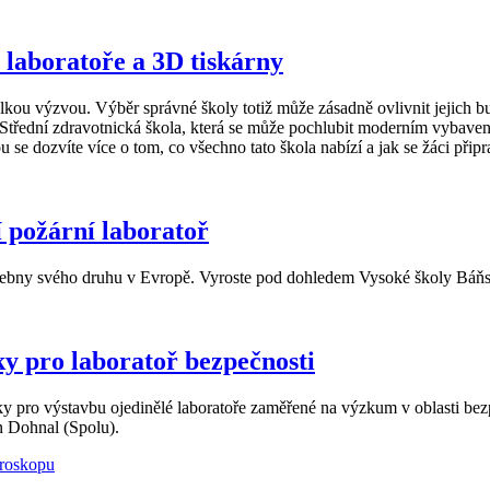
 laboratoře a 3D tiskárny
velkou výzvou. Výběr správné školy totiž může zásadně ovlivnit jejich b
e Střední zdravotnická škola, která se může pochlubit moderním vybave
e dozvíte více o tom, co všechno tato škola nabízí a jak se žáci připr
 požární laboratoř
šebny svého druhu v Evropě. Vyroste pod dohledem Vysoké školy Báňs
y pro laboratoř bezpečnosti
pro výstavbu ojedinělé laboratoře zaměřené na výzkum v oblasti bezpe
n Dohnal (Spolu).