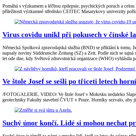
Pomáhá s výzkumem a léčbou epilepsie, psychických poruch a celou řa
příležitosti výzkumné středisko CEITEC Masarykovy univerzity pořídilo
Virus covidu unikl při pokusech v čínské 
Německá Spolková zpravodajská služba (BND) se přiklání k tomu, že k
napsaly noviny Süddeutsche Zeitung (SZ) a Zeit. Podle nich se tajná
let ode dne, kdy Světová zdravotnická organizace (WHO) vyhlásila p
Ve štole Josef se sešli po třiceti letech ho
/FOTOGALERIE, VIDEO/ Ve štole Josef v Mokrsku nedaleko Slapské přeh
geotechniky Fakulty stavební ČVUT v Praze. Horníky sezvalo, aby j
Suchý únor končí. Lidé si mohou nechat pr
Suchý únor je téměř za námi a mnoho lidí, kteří se letos do výzvy připo