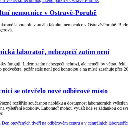
ultní nemocnice v Ostravě-Porubě
oukromé laboratoře v areálu fakultní nemocnice v Ostravě-Porubě. Budo
gerová.
mická laboratoř, nebezpečí zatím není
olky fungují. Lidem zatím nebezpečí nehrozí, ale neměli by větrat, řek
 podvečera, požár stále není pod kontrolou a na místě zasahuje přes 20
nici se otevřelo nové odběrové místo
razně rozšířilo současnou nabídku a dostupnost laboratorních vyšetřen
 na vyšetření kdokoliv. Laboratoř mohou využít lidé se žádankou od sv
en.