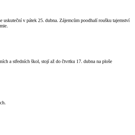
 se uskuteční v pátek 25. dubna. Zájemcům poodhalí roušku tajemství
emie.
ch a středních škol, stojí až do čtvrtku 17. dubna na ploše
ch.