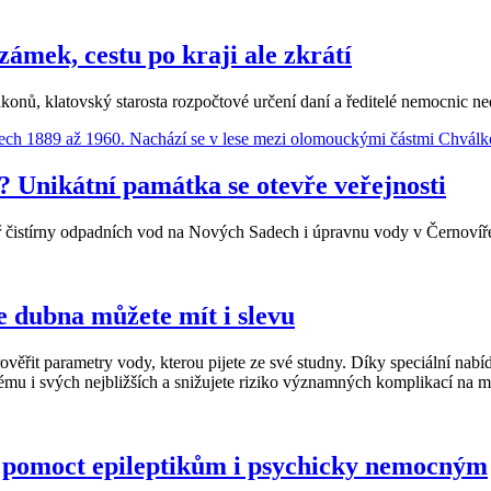
 zámek, cestu po kraji ale zkrátí
konů, klatovský starosta rozpočtové určení daní a ředitelé nemocnic ne
? Unikátní památka se otevře veřejnosti
oř čistírny odpadních vod na Nových Sadech i úpravnu vody v Černovíře
ce dubna můžete mít i slevu
ověřit parametry vody, kterou pijete ze své studny. Díky speciální na
ému i svých nejbližších a snižujete riziko významných komplikací na 
 pomoct epileptikům i psychicky nemocným