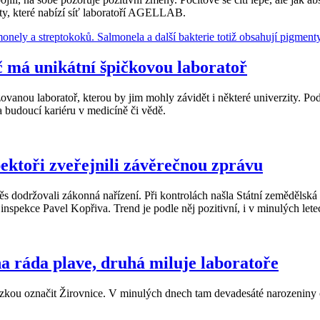
y, které nabízí síť laboratoří AGELLAB.
 má unikátní špičkovou laboratoř
vanou laboratoř, kterou by jim mohly závidět i některé univerzity. P
a budoucí kariéru v medicíně či vědě.
pektoři zveřejnili závěrečnou zprávu
 dodržovali zákonná nařízení. Při kontrolách našla Státní zemědělská
 inspekce Pavel Kopřiva. Trend je podle něj pozitivní, i v minulých le
na ráda plave, druhá miluje laboratoře
ázkou označit Žirovnice. V minulých dnech tam devadesáté narozeniny o