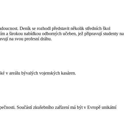
udoucnost. Deník se rozhodl představit několik středních škol
ním a širokou nabídkou odborných učeben, jež připravují studenty na
avují na svou profesní dráhu.
ké v areálu bývalých vojenských kasáren.
čnosti. Součástí zkušebního zařízení má být v Evropě unikátní