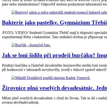
jater nebo metabolismus? Odpověď mohou poskytnout laboratorní test
Bakterie jako pastelky. Gymnázium Třebíč
/FOTO, VIDEO/ Studenti Gymnázia Třebíč mají k dispozici specializo
experimentují třeba s bakteriemi. Tato unikátní učebna je připravuje n
Jak se loni šidilo při prodeji burčáku? Ins
Prodejci burčáku a částečně zkvašeného hroznového moštu loni vesměs
při hodnocení v laboratoři nevyhověly, uvedl v tiskové zprávě mluvčí
Žirovnice plná veselých devadesátnic. Jed
Město plné veselých devadesátnic s chutí do života. Tak se dá s nads
rovnou devětadevadesát.