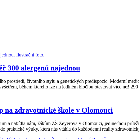
ř 300 alergenů najednou
otního prostředí, životního stylu a genetických predispozic. Moderní me
yšetření, během kterého lze na jediném biočipu otestovat více než 290 
p na zdravotnické škole v Olomouci
dium a nabídla nám, žákům ZŠ Zeyerova v Olomouci, jedinečnou přílež
 do praktické výuky, která nás vtáhla do každodenní reality zdravotnic