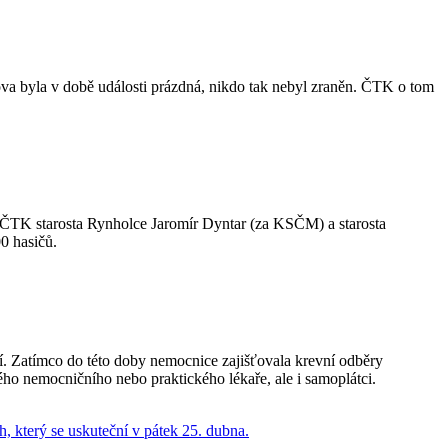
va byla v době události prázdná, nikdo tak nebyl zraněn. ČTK o tom
li ČTK starosta Rynholce Jaromír Dyntar (za KSČM) a starosta
0 hasičů.
í. Zatímco do této doby nemocnice zajišťovala krevní odběry
ého nemocničního nebo praktického lékaře, ale i samoplátci.