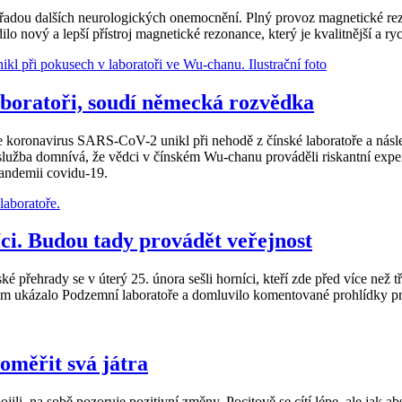
dou dalších neurologických onemocnění. Plný provoz magnetické rezona
 nový a lepší přístroj magnetické rezonance, který je kvalitnější a ryc
laboratoři, soudí německá rozvědka
oronavirus SARS-CoV-2 unikl při nehodě z čínské laboratoře a následn
 služba domnívá, že vědci v čínském Wu-chanu prováděli riskantní expe
andemii covidu-19.
rníci. Budou tady provádět veřejnost
rady se v úterý 25. února sešli horníci, kteří zde před více než tři
im ukázalo Podzemní laboratoře a domluvilo komentované prohlídky pr
oměřit svá játra
jili, na sobě pozoruje pozitivní změny. Pocitově se cítí lépe, ale jak a