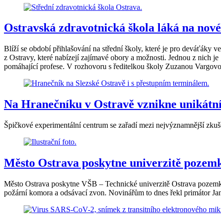
Ostravská zdravotnická škola láká na nové
Blíží se období přihlašování na střední školy, které je pro deváťáky 
z Ostravy, které nabízejí zajímavé obory a možnosti. Jednou z nich j
pomáhající profese. V rozhovoru s ředitelkou školy Zuzanou Vargovou s
Na Hranečníku v Ostravě vznikne unikátní
Špičkové experimentální centrum se zařadí mezi nejvýznamnější zku
Město Ostrava poskytne univerzitě pozemk
Město Ostrava poskytne VŠB – Technické univerzitě Ostrava pozemky 
požární komora a odsávací zvon. Novinářům to dnes řekl primátor Ja