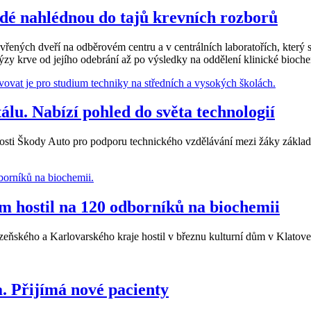
idé nahlédnou do tajů krevních rozborů
evřených dveří na odběrovém centru a v centrálních laboratořích, který
ýzy krve od jejího odebrání až po výsledky na oddělení klinické bioch
lu. Nabízí pohled do světa technologií
nosti Škody Auto pro podporu technického vzdělávání mezi žáky základní
ům hostil na 120 odborníků na biochemii
zeňského a Karlovarského kraje hostil v březnu kulturní dům v Klatove
a. Přijímá nové pacienty