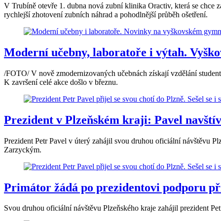
V Trubíně otevře 1. dubna nová zubní klinika Oractiv, která se chce z
rychlejší zhotovení zubních náhrad a pohodlnější průběh ošetření.
Moderní učebny, laboratoře i výtah. Vyšk
/FOTO/ V nově zmodernizovaných učebnách získají vzdělání student
K završení celé akce došlo v březnu.
Prezident v Plzeňském kraji: Pavel navštívi
Prezident Petr Pavel v úterý zahájil svou druhou oficiální návštěvu 
Zarzyckým.
Primátor žádá po prezidentovi podporu při
Svou druhou oficiální návštěvu Plzeňského kraje zahájil prezident Pet