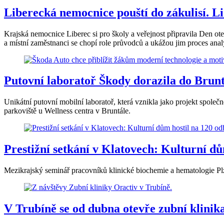
Liberecká nemocnice pouští do zákulisí. L
Krajská nemocnice Liberec si pro školy a veřejnost připravila Den ot
a místní zaměstnanci se chopí role průvodců a ukážou jim proces anal
Putovní laboratoř Škody dorazila do Bruntá
Unikátní putovní mobilní laboratoř, která vznikla jako projekt společ
parkoviště u Wellness centra v Bruntále.
Prestižní setkání v Klatovech: Kulturní d
Mezikrajský seminář pracovníků klinické biochemie a hematologie Pl
V Trubíně se od dubna otevře zubní klinik