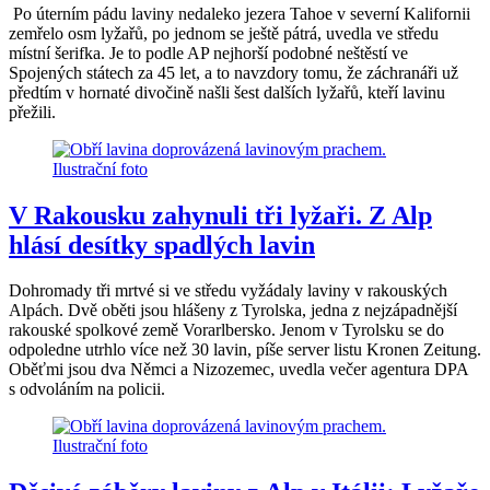
Po úterním pádu laviny nedaleko jezera Tahoe v severní Kalifornii
zemřelo osm lyžařů, po jednom se ještě pátrá, uvedla ve středu
místní šerifka. Je to podle AP nejhorší podobné neštěstí ve
Spojených státech za 45 let, a to navzdory tomu, že záchranáři už
předtím v hornaté divočině našli šest dalších lyžařů, kteří lavinu
přežili.
V Rakousku zahynuli tři lyžaři. Z Alp
hlásí desítky spadlých lavin
Dohromady tři mrtvé si ve středu vyžádaly laviny v rakouských
Alpách. Dvě oběti jsou hlášeny z Tyrolska, jedna z nejzápadnější
rakouské spolkové země Vorarlbersko. Jenom v Tyrolsku se do
odpoledne utrhlo více než 30 lavin, píše server listu Kronen Zeitung.
Oběťmi jsou dva Němci a Nizozemec, uvedla večer agentura DPA
s odvoláním na policii.