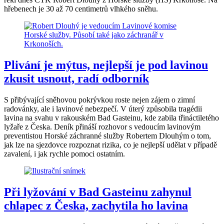
hřebenech je 30 až 70 centimetrů vlhkého sněhu.
Plivání je mýtus, nejlepší je pod lavinou
zkusit usnout, radí odborník
S přibývající sněhovou pokrývkou roste nejen zájem o zimní
radovánky, ale i lavinové nebezpečí. V úterý způsobila tragédii
lavina na svahu v rakouském Bad Gasteinu, kde zabila třináctiletého
lyžaře z Česka. Deník přináší rozhovor s vedoucím lavinovým
preventistou Horské záchranné služby Robertem Dlouhým o tom,
jak lze na sjezdovce rozpoznat rizika, co je nejlepší udělat v případě
zavalení, i jak rychle pomoci ostatním.
Při lyžování v Bad Gasteinu zahynul
chlapec z Česka, zachytila ho lavina