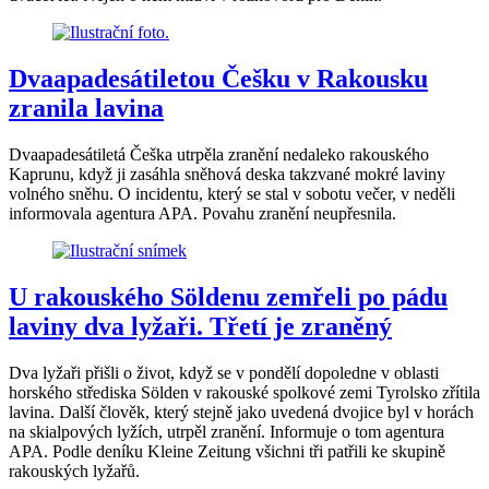
Dvaapadesátiletou Češku v Rakousku
zranila lavina
Dvaapadesátiletá Češka utrpěla zranění nedaleko rakouského
Kaprunu, když ji zasáhla sněhová deska takzvané mokré laviny
volného sněhu. O incidentu, který se stal v sobotu večer, v neděli
informovala agentura APA. Povahu zranění neupřesnila.
U rakouského Söldenu zemřeli po pádu
laviny dva lyžaři. Třetí je zraněný
Dva lyžaři přišli o život, když se v pondělí dopoledne v oblasti
horského střediska Sölden v rakouské spolkové zemi Tyrolsko zřítila
lavina. Další člověk, který stejně jako uvedená dvojice byl v horách
na skialpových lyžích, utrpěl zranění. Informuje o tom agentura
APA. Podle deníku Kleine Zeitung všichni tři patřili ke skupině
rakouských lyžařů.