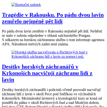
Tragédie v Rakousku. Po pádu dvou lavin
zemřelo nejméně pět lidí
Po pádu dvou lavin zemřelo v Rakousku nejméně pět lidí. Neštěstí
se stalo v sobotu odpoledne v oblasti salcburského Pongau.
S odkazem na horskou záchrannou službu o tom informuje agentura
APA. Národnost mrtvých zatím není známa.
Desítky horských záchranářů v
Krkonoších nacvičují záchranu lidí z
lavin
Desítky horských záchranářů i policistů včetně psovodů nacvičují
záchranu lidí z lavin v okolí Pece pod Sněžkou ve východních
Krkonoších. Mezinárodní lavinový a kynologický kurz se koná od
pondělí do pátku v okolí Richtrových bud a nad Modrým dolem,
řekl dnes ČTK Robert Dlouhý z Horské služby (HS) Krkonoše. Na