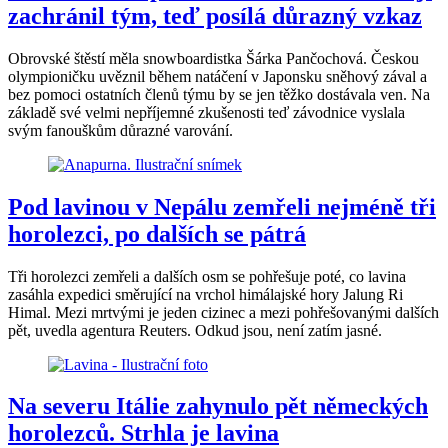
zachránil tým, teď posílá důrazný vzkaz
Obrovské štěstí měla snowboardistka Šárka Pančochová. Českou
olympioničku uvěznil během natáčení v Japonsku sněhový zával a
bez pomoci ostatních členů týmu by se jen těžko dostávala ven. Na
základě své velmi nepříjemné zkušenosti teď závodnice vyslala
svým fanouškům důrazné varování.
Pod lavinou v Nepálu zemřeli nejméně tři
horolezci, po dalších se pátrá
Tři horolezci zemřeli a dalších osm se pohřešuje poté, co lavina
zasáhla expedici směrující na vrchol himálajské hory Jalung Ri
Himal. Mezi mrtvými je jeden cizinec a mezi pohřešovanými dalších
pět, uvedla agentura Reuters. Odkud jsou, není zatím jasné.
Na severu Itálie zahynulo pět německých
horolezců. Strhla je lavina