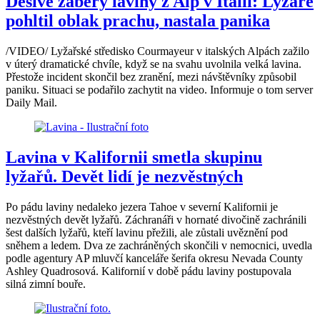
Děsivé záběry laviny z Alp v Itálii: Lyžaře
pohltil oblak prachu, nastala panika
/VIDEO/ Lyžařské středisko Courmayeur v italských Alpách zažilo
v úterý dramatické chvíle, když se na svahu uvolnila velká lavina.
Přestože incident skončil bez zranění, mezi návštěvníky způsobil
paniku. Situaci se podařilo zachytit na video. Informuje o tom server
Daily Mail.
Lavina v Kalifornii smetla skupinu
lyžařů. Devět lidí je nezvěstných
Po pádu laviny nedaleko jezera Tahoe v severní Kalifornii je
nezvěstných devět lyžařů. Záchranáři v hornaté divočině zachránili
šest dalších lyžařů, kteří lavinu přežili, ale zůstali uvěznění pod
sněhem a ledem. Dva ze zachráněných skončili v nemocnici, uvedla
podle agentury AP mluvčí kanceláře šerifa okresu Nevada County
Ashley Quadrosová. Kalifornií v době pádu laviny postupovala
silná zimní bouře.