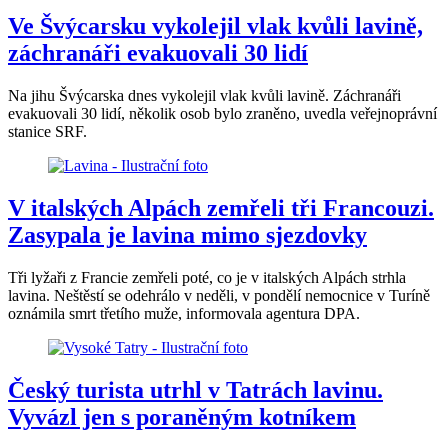
Ve Švýcarsku vykolejil vlak kvůli lavině,
záchranáři evakuovali 30 lidí
Na jihu Švýcarska dnes vykolejil vlak kvůli lavině. Záchranáři
evakuovali 30 lidí, několik osob bylo zraněno, uvedla veřejnoprávní
stanice SRF.
V italských Alpách zemřeli tři Francouzi.
Zasypala je lavina mimo sjezdovky
Tři lyžaři z Francie zemřeli poté, co je v italských Alpách strhla
lavina. Neštěstí se odehrálo v neděli, v pondělí nemocnice v Turíně
oznámila smrt třetího muže, informovala agentura DPA.
Český turista utrhl v Tatrách lavinu.
Vyvázl jen s poraněným kotníkem