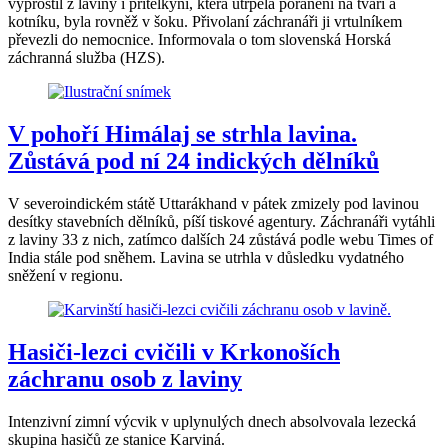
vyprostil z laviny i přítelkyni, která utrpěla poranění na tváři a
kotníku, byla rovněž v šoku. Přivolaní záchranáři ji vrtulníkem
převezli do nemocnice. Informovala o tom slovenská Horská
záchranná služba (HZS).
V pohoří Himálaj se strhla lavina.
Zůstává pod ní 24 indických dělníků
V severoindickém státě Uttarákhand v pátek zmizely pod lavinou
desítky stavebních dělníků, píší tiskové agentury. Záchranáři vytáhli
z laviny 33 z nich, zatímco dalších 24 zůstává podle webu Times of
India stále pod sněhem. Lavina se utrhla v důsledku vydatného
sněžení v regionu.
Hasiči-lezci cvičili v Krkonoších
záchranu osob z laviny
Intenzivní zimní výcvik v uplynulých dnech absolvovala lezecká
skupina hasičů ze stanice Karviná.