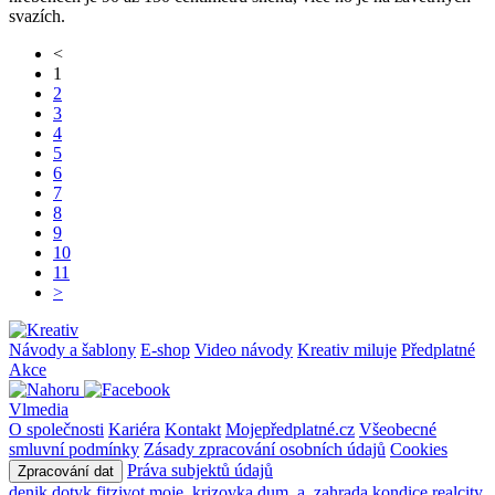
svazích.
<
1
2
3
4
5
6
7
8
9
10
11
>
Návody a šablony
E-shop
Video návody
Kreativ miluje
Předplatné
Akce
Vlmedia
O společnosti
Kariéra
Kontakt
Mojepředplatné.cz
Všeobecné
smluvní podmínky
Zásady zpracování osobních údajů
Cookies
Práva subjektů údajů
Zpracování dat
denik
dotyk
fitzivot
moje_krizovka
dum_a_zahrada
kondice
realcity