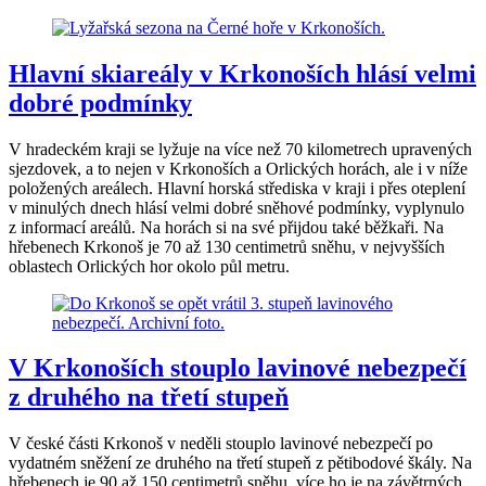
Hlavní skiareály v Krkonoších hlásí velmi
dobré podmínky
V hradeckém kraji se lyžuje na více než 70 kilometrech upravených
sjezdovek, a to nejen v Krkonoších a Orlických horách, ale i v níže
položených areálech. Hlavní horská střediska v kraji i přes oteplení
v minulých dnech hlásí velmi dobré sněhové podmínky, vyplynulo
z informací areálů. Na horách si na své přijdou také běžkaři. Na
hřebenech Krkonoš je 70 až 130 centimetrů sněhu, v nejvyšších
oblastech Orlických hor okolo půl metru.
V Krkonoších stouplo lavinové nebezpečí
z druhého na třetí stupeň
V české části Krkonoš v neděli stouplo lavinové nebezpečí po
vydatném sněžení ze druhého na třetí stupeň z pětibodové škály. Na
hřebenech je 90 až 150 centimetrů sněhu, více ho je na závětrných