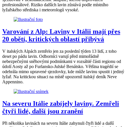
profesionálové. Riziko dalších lavin zůstává podle místního
lyžařského střediska i meteorologů vysoké.
Varování z Alp: Laviny v Itálii mají přes
20 obětí, kritických oblastí přibývá
V italských Alpách zemřelo jen za poslední týden 13 lidí, z toho
deset po pádu lavin. Odborníci varují před mimořádně
nebezpečnými sněhovými podmínkami v rozsáhlé části regionu od
údolí Aosty až po Furlansko-Julské Benátsko. Většina tragédií se
odehrála mimo upravené sjezdovky, kde může lavinu spustit i jediný
lyžař. Na kritickou situaci na místě upozornil italský deník Neve
Appennino.
Na severu Itálie zabíjely laviny. Zemřeli
čtyři lidé, další jsou zranění
Při několika lavinách na severu Itálie zahynuli čtyři lidé a další