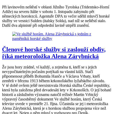
Při lavinovém neštěstí v oblasti Jižního Tyrolska (Tridentsko-Horní
Adiže) na severu Itálie v sobotu 1. listopadu zahynulo pět
německých horolezců. Agentuře DPA to večer sdělil mluvčí horské
služby ve vesnici Sulden (italsky Solda), nad níž se neštěstí stalo.
Další dva alpinisté při odpolední lavině utrpěli zranění.
Členové horské služby si zaslouží obdiv,
říká meteoroložka Alena Zárybnická
Že jsou hory zrádné, ví každý, a zejména ti, kteří se s jejich
nevypočitatelným počasím potýkali na vlastní kůži. Stačí
připomenout příběh Bohumila Hanče a Václava Vrbaty, kteří
zemřeli v březnu 1913 během krkonošského lyžařského závodu.
V té době ovšem ještě neexistovala Horská služba České republiky,
která byla založena před devadesáti lety v Krkonoších. O její bohaté
historii a záslužném významu natočil režisér Martin Vrbický
výpravný časosběrný dokument Ve službě horám, který Česká
televize uvede v premiéře 21. října. Účastnila se jej i meteoroložka
Alena Zárybnická, která je s horskou službou propojena více než
dvacet let. Nejen o něm mluví v rozhovoru pro Deník.