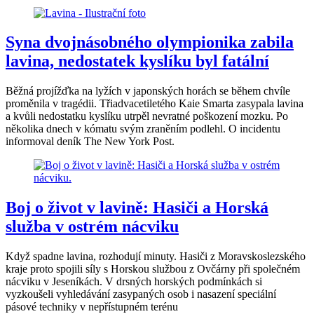
Syna dvojnásobného olympionika zabila
lavina, nedostatek kyslíku byl fatální
Běžná projížďka na lyžích v japonských horách se během chvíle
proměnila v tragédii. Třiadvacetiletého Kaie Smarta zasypala lavina
a kvůli nedostatku kyslíku utrpěl nevratné poškození mozku. Po
několika dnech v kómatu svým zraněním podlehl. O incidentu
informoval deník The New York Post.
Boj o život v lavině: Hasiči a Horská
služba v ostrém nácviku
Když spadne lavina, rozhodují minuty. Hasiči z Moravskoslezského
kraje proto spojili síly s Horskou službou z Ovčárny při společném
nácviku v Jeseníkách. V drsných horských podmínkách si
vyzkoušeli vyhledávání zasypaných osob i nasazení speciální
pásové techniky v nepřístupném terénu