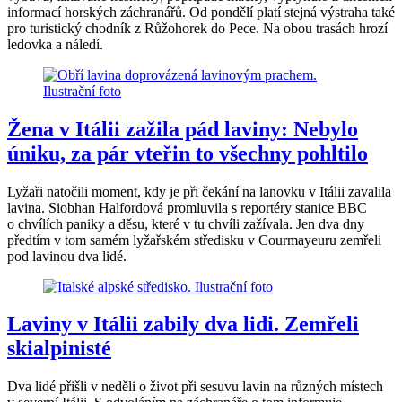
informací horských záchranářů. Od pondělí platí stejná výstraha také
pro turistický chodník z Růžohorek do Pece. Na obou trasách hrozí
ledovka a náledí.
Žena v Itálii zažila pád laviny: Nebylo
úniku, za pár vteřin to všechny pohltilo
Lyžaři natočili moment, kdy je při čekání na lanovku v Itálii zavalila
lavina. Siobhan Halfordová promluvila s reportéry stanice BBC
o chvílích paniky a děsu, které v tu chvíli zažívala. Jen dva dny
předtím v tom samém lyžařském středisku v Courmayeuru zemřeli
pod lavinou dva lidé.
Laviny v Itálii zabily dva lidi. Zemřeli
skialpinisté
Dva lidé přišli v neděli o život při sesuvu lavin na různých místech