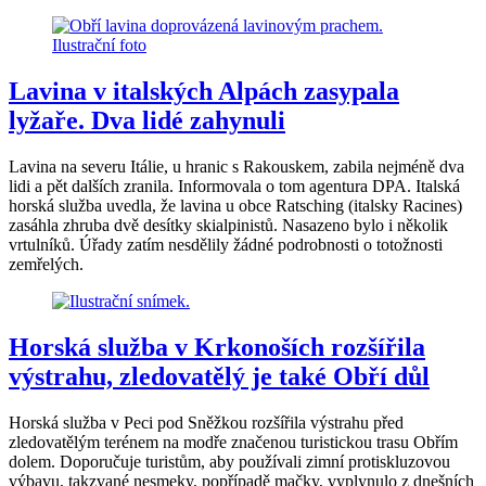
Lavina v italských Alpách zasypala
lyžaře. Dva lidé zahynuli
Lavina na severu Itálie, u hranic s Rakouskem, zabila nejméně dva
lidi a pět dalších zranila. Informovala o tom agentura DPA. Italská
horská služba uvedla, že lavina u obce Ratsching (italsky Racines)
zasáhla zhruba dvě desítky skialpinistů. Nasazeno bylo i několik
vrtulníků. Úřady zatím nesdělily žádné podrobnosti o totožnosti
zemřelých.
Horská služba v Krkonoších rozšířila
výstrahu, zledovatělý je také Obří důl
Horská služba v Peci pod Sněžkou rozšířila výstrahu před
zledovatělým terénem na modře značenou turistickou trasu Obřím
dolem. Doporučuje turistům, aby používali zimní protiskluzovou
výbavu, takzvané nesmeky, popřípadě mačky, vyplynulo z dnešních