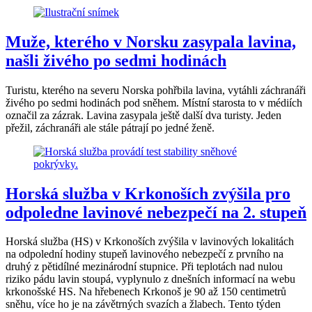
Muže, kterého v Norsku zasypala lavina,
našli živého po sedmi hodinách
Turistu, kterého na severu Norska pohřbila lavina, vytáhli záchranáři
živého po sedmi hodinách pod sněhem. Místní starosta to v médiích
označil za zázrak. Lavina zasypala ještě další dva turisty. Jeden
přežil, záchranáři ale stále pátrají po jedné ženě.
Horská služba v Krkonoších zvýšila pro
odpoledne lavinové nebezpečí na 2. stupeň
Horská služba (HS) v Krkonoších zvýšila v lavinových lokalitách
na odpolední hodiny stupeň lavinového nebezpečí z prvního na
druhý z pětidílné mezinárodní stupnice. Při teplotách nad nulou
riziko pádu lavin stoupá, vyplynulo z dnešních informací na webu
krkonošské HS. Na hřebenech Krkonoš je 90 až 150 centimetrů
sněhu, více ho je na závětrných svazích a žlabech. Tento týden