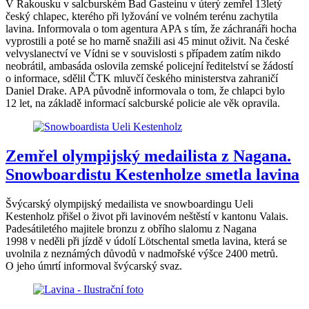
V Rakousku v salcburském Bad Gasteinu v úterý zemřel 13letý
český chlapec, kterého při lyžování ve volném terénu zachytila
lavina. Informovala o tom agentura APA s tím, že záchranáři hocha
vyprostili a poté se ho marně snažili asi 45 minut oživit. Na české
velvyslanectví ve Vídni se v souvislosti s případem zatím nikdo
neobrátil, ambasáda oslovila zemské policejní ředitelství se žádostí
o informace, sdělil ČTK mluvčí českého ministerstva zahraničí
Daniel Drake. APA původně informovala o tom, že chlapci bylo
12 let, na základě informací salcburské policie ale věk opravila.
Zemřel olympijský medailista z Nagana.
Snowboardistu Kestenholze smetla lavina
Švýcarský olympijský medailista ve snowboardingu Ueli
Kestenholz přišel o život při lavinovém neštěstí v kantonu Valais.
Padesátiletého majitele bronzu z obřího slalomu z Nagana
1998 v neděli při jízdě v údolí Lötschental smetla lavina, která se
uvolnila z neznámých důvodů v nadmořské výšce 2400 metrů.
O jeho úmrtí informoval švýcarský svaz.