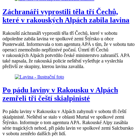
Záchranáři vyprostili těla tří Čechů,
které v rakouských Alpách zabila lavina
Rakouští záchranáři vyprostili těla tří Čechů, které v sobotu
odpoledne zabila lavina ve spolkové zemi Štýrsko u obce
Pusterwald. Informovala o tom agentura APA s tím, že v sobotu tuto
operaci znemožnilo nepříznivé počasí. Úmrtí tří Čechů
v rakouských Alpách potvrdilo české ministerstvo zahraničí. APA
také napsala, že rakouská policie neštěstí vyšetřuje a vyslechla
přeživší ze skupiny, kterou lavina zavalila.
Po pádu laviny v Rakousku v Alpách
zemřeli tři čeští skialpinisté
Po pádu laviny v Rakousku v Alpách zahynuli v sobotu tři čeští
skialpinisté. Neštěstí se stalo v oblasti Murtal ve spolkové zemi
Štýrsko. Informuje o tom agentura APA. Rakouské Alpy zasáhla
série tragických nehod, při pádu lavin ve spolkové zemi Salcbursko
v sobotu zemřelo dalších pět lidí.