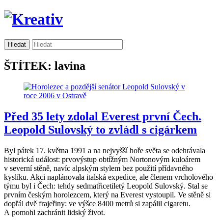
ŠTÍTEK: lavina
Před 35 lety zdolal Everest první Čech.
Leopold Sulovský to zvládl s cigárkem
Byl pátek 17. května 1991 a na nejvyšší hoře světa se odehrávala
historická událost: prvovýstup obtížným Nortonovým kuloárem
v severní stěně, navíc alpským stylem bez použití přídavného
kyslíku. Akci naplánovala italská expedice, ale členem vrcholového
týmu byl i Čech: tehdy sedmatřicetiletý Leopold Sulovský. Stal se
prvním českým horolezcem, který na Everest vystoupil. Ve stěně si
dopřál dvě frajeřiny: ve výšce 8400 metrů si zapálil cigaretu.
A pomohl zachránit lidský život.