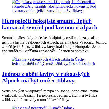
Humpolečtí hokejisté smutní. Jejich
kamarád zemřel pod lavinou v Alpách
Smutná událost, kdy tři české skialpinisty o víkendu zasypala a
usmrtila lavina v rakouských Alpách, zasáhla také Vysočinu. Jednou
z obětí je totiž muž z Jihlavy, který hrál hokej v Humpolci. Jeho
spoluhráči mu v příštím zápase věnují tichou vzpomínku.
Jednou z obětí laviny v rakouských
Alpách má být muž z Jihlavy
Sedm českých skialpinistů zasypala v sobotu odpoledne lavina
v rakouských Alpách. Tři nepřežili. Jedním z nich má být muž
z Jihlavy. Informovaly o tom Jihlavské listy.