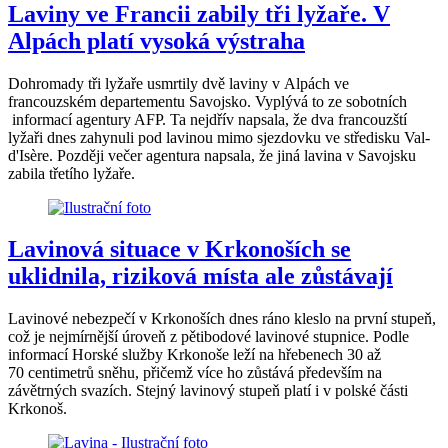
Laviny ve Francii zabily tři lyžaře. V
Alpách platí vysoká výstraha
Dohromady tři lyžaře usmrtily dvě laviny v Alpách ve
francouzském departementu Savojsko. Vyplývá to ze sobotních
informací agentury AFP. Ta nejdřív napsala, že dva francouzští
lyžaři dnes zahynuli pod lavinou mimo sjezdovku ve středisku Val-
d'Isère. Později večer agentura napsala, že jiná lavina v Savojsku
zabila třetího lyžaře.
Lavinová situace v Krkonoších se
uklidnila, riziková místa ale zůstávají
Lavinové nebezpečí v Krkonoších dnes ráno kleslo na první stupeň,
což je nejmírnější úroveň z pětibodové lavinové stupnice. Podle
informací Horské služby Krkonoše leží na hřebenech 30 až
70 centimetrů sněhu, přičemž více ho zůstává především na
závětrných svazích. Stejný lavinový stupeň platí i v polské části
Krkonoš.