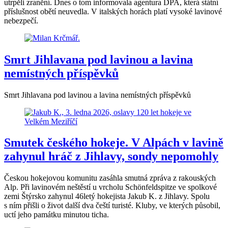
utrpěli zranění. Dnes o tom informovala agentura DPA, která státní
příslušnost obětí neuvedla. V italských horách platí vysoké lavinové
nebezpečí.
Smrt Jihlavana pod lavinou a lavina
nemístných příspěvků
Smrt Jihlavana pod lavinou a lavina nemístných příspěvků
Smutek českého hokeje. V Alpách v lavině
zahynul hráč z Jihlavy, sondy nepomohly
Českou hokejovou komunitu zasáhla smutná zpráva z rakouských
Alp. Při lavinovém neštěstí u vrcholu Schönfeldspitze ve spolkové
zemi Štýrsko zahynul 46letý hokejista Jakub K. z Jihlavy. Spolu
s ním přišli o život další dva čeští turisté. Kluby, ve kterých působil,
uctí jeho památku minutou ticha.