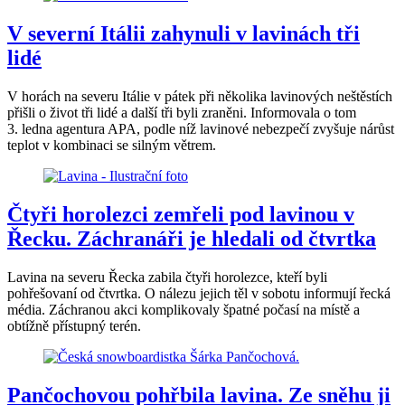
V severní Itálii zahynuli v lavinách tři
lidé
V horách na severu Itálie v pátek při několika lavinových neštěstích
přišli o život tři lidé a další tři byli zraněni. Informovala o tom
3. ledna agentura APA, podle níž lavinové nebezpečí zvyšuje nárůst
teplot v kombinaci se silným větrem.
Čtyři horolezci zemřeli pod lavinou v
Řecku. Záchranáři je hledali od čtvrtka
Lavina na severu Řecka zabila čtyři horolezce, kteří byli
pohřešovaní od čtvrtka. O nálezu jejich těl v sobotu informují řecká
média. Záchranou akci komplikovaly špatné počasí na místě a
obtížně přístupný terén.
Pančochovou pohřbila lavina. Ze sněhu ji