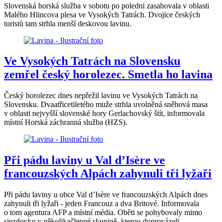
Slovenská horská služba v sobotu po poledni zasahovala v oblasti
Malého Hlincova plesa ve Vysokých Tatrách. Dvojice českých
turistů tam strhla menší deskovou lavinu.
Ve Vysokých Tatrách na Slovensku
zemřel český horolezec. Smetla ho lavina
Český horolezec dnes nepřežil lavinu ve Vysokých Tatrách na
Slovensku. Dvaatřicetiletého muže strhla uvolněná sněhová masa
v oblasti nejvyšší slovenské hory Gerlachovský štít, informovala
místní Horská záchranná služba (HZS).
Při pádu laviny u Val d’Isère ve
francouzských Alpách zahynuli tři lyžaři
Při pádu laviny u obce Val d’Isère ve francouzských Alpách dnes
zahynuli tři lyžaři - jeden Francouz a dva Britové. Informovala
o tom agentura AFP a místní média. Oběti se pohybovaly mimo
sjezdovku v několikačlenné skupině, kterou doprovázeli