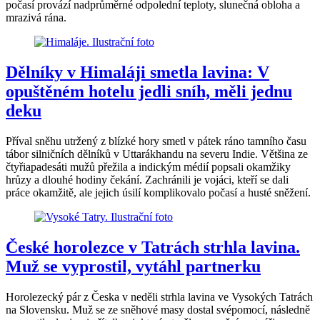
počasí provází nadprůměrné odpolední teploty, slunečná obloha a
mrazivá rána.
Dělníky v Himaláji smetla lavina: V
opuštěném hotelu jedli sníh, měli jednu
deku
Příval sněhu utržený z blízké hory smetl v pátek ráno tamního času
tábor silničních dělníků v Uttarákhandu na severu Indie. Většina ze
čtyřiapadesáti mužů přežila a indickým médií popsali okamžiky
hrůzy a dlouhé hodiny čekání. Zachránili je vojáci, kteří se dali
práce okamžitě, ale jejich úsilí komplikovalo počasí a husté sněžení.
České horolezce v Tatrách strhla lavina.
Muž se vyprostil, vytáhl partnerku
Horolezecký pár z Česka v neděli strhla lavina ve Vysokých Tatrách
na Slovensku. Muž se ze sněhové masy dostal svépomocí, následně