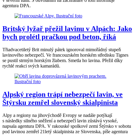
v severní Itálii. S odvoláním na záchranáře o tom informuje
agentura DPA.
Britský lyžař přežil lavinu v Alpách: Jako
bych prolétl pračkou pod beton, říká
Třiadvacetiletý Brit minulý pátek ignoroval mimořádný stupeň
lavinového nebezpečí. Ve francouzském horském středisku Tignes
se pustil strmým horským žlabem. Smetla ho lavina. Přežil díky
rychlé reakci svých kamarádů.
Alpský region trápí nebezpečí lavin, ve
Štýrsku zemřel slovenský skialpinista
Alpy a regiony na jihovýchodě Evropy se nadále potýkají
s následky silného sněžení a nebezpečí lavin zůstává vysoké,
napsala agentura DPA. V rakouské spolkové zemi Štýrsko v sobotu
pod lavinou zemřel 21letý skialpinista ze Slovenska, píše agentura