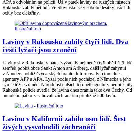
APA s odvoláním na policii. Už v pátek laviny na různých místech
Rakouska zabily pět lidí. Ve Slovinsku se v sobotu desítky tisíc lidí
ocitly bez elektřiny.
Laviny v Rakousku zabily čtyři lidi. Dva
čeští lyžaři jsou zranění
Laviny si v Rakousku v pátek vyžádaly nejméně čtyři oběti. Tři lidé
zemřeli poblíž obce Sankt Anton am Arlberg, další lyžař zahynul
v Nauders poblíž švýcarských hranic. Informovaly o tom dnes
agentury AFP a APA. Lyžař podle nich pocházel z Německa a jeho
syn je těžce zraněn. Národnost dalších tří obětí agentury neupřesnily.
Rakouská policie uvedla, že lavina dnes zranila také dva Čechy. Od
minulého pátku zasahovali záchranáři u přibližně 200 lavin.
Lavina v Kalifornii zabila osm lidí. Šest
živých vysvobodili záchranáři