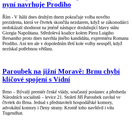
nyní navrhuje Prodiho
Řím - V Itálii dnes druhým dnem pokračuje volba nového
prezidenta, která ve čtvrtek skončila nezdarem, když se zákonodárci
nedokázali shodnout na jméně nástupce dosluhující hlavy státu
Giorgia Napolitana. Středolevá koalice kolem Piera Luigiho
Bersaniho proto dnes navrhla jiného kandidáta, expremiéra Romana
Prodiho. Ani ten ale v dopoledním třetí kole volby neuspěl, když
nezískal potřebnou většinu.
Paroubek na jižní Moravě: Brnu chybí
klíčové spojení s Vídní
Brno – Bývalý premiér české vlády, současný poslanec a předseda
Národních socialistů – levice 21. Století Jiří Paroubek zavítal ve
čtvrtek do Brna. Jednal s představiteli hospodářské komory,
advokátní komory i členy strany. Kromě toho navštívil i vilu
Tugendhat.