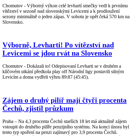
Chomutov - Výborný výkon celé levhartí smečky vedl k prvnímu
vítězství v sezoně nad slovenskými Levicemi a k prodloužení
sezony minimálně o jeden zápas. V sobotu je opět čeká 570 km na
Slovensko.
Výborně, Levharti! Po vítězství nad
Levicemi se jdou rvát na Slovensko
Chomutov - Dokázali to! Odepisovaní Levharti se v druhém a
klíčovém utkání předkola play off Národní ligy postavili silným
Levicím a doma vydřeli výhru 89:87 (45:45).
Zájem o druhý pilíř mají čtyři procenta
Čechů, zjistil průzkum
Praha – Na 4,3 procenta Čechů starších 18 let má aktuálně zájem
vstoupit do druhého pilíře penzijního systému. Na konci února byl
tento typ spoření na penzi zajímavý pro 3,9 procenta Čechů.