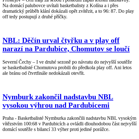
Na domácí palubovce uvítali basketbalisty z Kolína a i přes
dramatický průběh klání dokázali opět zvítězit, a to 96: 87. Do play
off tedy postupují z druhé příčky.
NBL: Děčín urval čtyřku a v play off
narazí na Pardubice, Chomutov se loučí
Severní Čechy – I ve druhé sezoně po návratu do nejvyšší soutěže
se basketbalisté Chomutova probili do předkola play off. Ani letos
ale bránu od čtvrtfinále nedokázali otevřít.
Nymburk zakončil nadstavbu NBL
vysokou výhrou nad Pardubicemi
Praha - Basketbalisté Nymburka zakončili nadstavbu NBL vysokým
vítězstvím 100:68 v Pardubicích a ovládli dlouhodobou část nejvyšší
domácí soutěže s bilancí 33 výher proti jediné porážce.