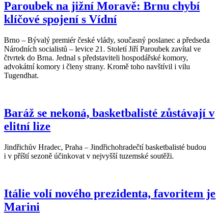
Paroubek na jižní Moravě: Brnu chybí
klíčové spojení s Vídní
Brno – Bývalý premiér české vlády, současný poslanec a předseda
Národních socialistů – levice 21. Století Jiří Paroubek zavítal ve
čtvrtek do Brna. Jednal s představiteli hospodářské komory,
advokátní komory i členy strany. Kromě toho navštívil i vilu
Tugendhat.
Baráž se nekoná, basketbalisté zůstávají v
elitní lize
Jindřichův Hradec, Praha – Jindřichohradečtí basketbalisté budou
i v příští sezoně účinkovat v nejvyšší tuzemské soutěži.
Itálie volí nového prezidenta, favoritem je
Marini