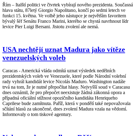
Řím – Italští politici ve čtvrtek vybírají nového prezidenta. Současná
hlava státu, 87letý Giorgio Napolitano, končí po sedmi letech ve
funkci 15. května. Ve volbě jeho nástupce je největším favoritem
bývalý šéf Senátu Franco Marini, kterého se chystá navrhnout lídr
levice Pier Luigi Bersani. Jistotu zvolení ale nemá.
USA nechtějí uznat Madura jako vítěze
venezuelských voleb
Caracas - Americká vláda odmítá uznat výsledek nedělních
prezidentských voleb ve Venezuele, které podle Národní volební
rady vyhrál kandidát levice Nicolás Maduro. Washington nadále
trvá na tom, že je nutné přepočítat hlasy. Nejvyšší soud v Caracasu
dnes oznámil, že pro přepočet neexistuje žádná zákonná opora a
případná oficiální stížnost opozičního kandidáta Henriqueho
Caprilese bude zamítnuta. Paříž, která v pondělí také nepovažovala
sčítání hlasů za ukončené, dnes zvolení Madura vzala na vědomí.
Informovaly o tom tiskové agentury.