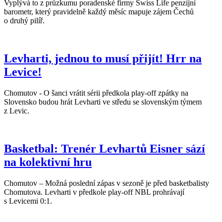
Vyplývá to z průzkumu poradenské firmy Swiss Life penzijní
barometr, který pravidelně každý měsíc mapuje zájem Čechů
o druhý pilíř.
Levharti, jednou to musí přijít! Hrr na
Levice!
Chomutov - O šanci vrátit sérii předkola play-off zpátky na
Slovensko budou hrát Levharti ve středu se slovenským týmem
z Levic.
Basketbal: Trenér Levhartů Eisner sází
na kolektivní hru
Chomutov – Možná poslední zápas v sezoně je před basketbalisty
Chomutova. Levharti v předkole play-off NBL prohrávají
s Levicemi 0:1.