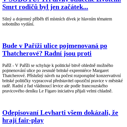
Smrt rodičů byl jen začátek...
Silný a dojemný příběh tří místních dívek je hlavním tématem
sobotního vydání.
Bude v Paříži ulice pojmenovaná po
Thatcherové? Radní jsou proti
Paříž - V Paříži se schyluje k politické bitvě ohledně možného
pojmenování ulice po zesnulé britské expremiérce Margaret
Thatcherové. Příslušný návrh na počest rozporuplné konzervativní
britské političky vypracoval představitel opoziční pravice v městské
radě. Radní z řad vládnoucí levice ale podle francouzského
pravicového deníku Le Figaro iniciativu přijali velmi chladně.
Odepisovaní Levharti všem dokázali, že
hrají fair-play