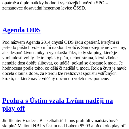
opatrně a diplomaticky hodnotí vycházející hvězdu SPO –
zemanovce dosavadní hegemon levice ČSSD.
Agenda ODS
Pod názvem Agenda 2014 chystá ODS řadu opatření, kterými si
ještě do příštích voleb míní naklonit voliče. Samozřejmě ne všechny,
ale alespoň živnostníky a vysokoškoláky, tedy skupiny, které je
v minulosti volily. Je to logický plán, neboť strana, která vládne,
nemůže dost dobře slibovat, co udělá, pokud se dostane k moci. Je
hodnocena podle toho, co dělá či nedělá u moci. Rok a čtvrt je navíc
docela dlouhá doba, za kterou lze realizovat spoustu vstřícných
kroků, na které navíc vděčný občan do voleb nezapomene.
Prohra s Ústím vzala Lvům naději na
play off
Jindřichův Hradec - Basketbalisté Lions prohráli v nadstavbové
skupině Mattoni NBL s Ústím nad Labem 85:93 a předkolo play off