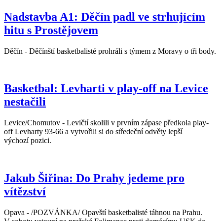
Nadstavba A1: Děčín padl ve strhujícím
hitu s Prostějovem
Děčín - Děčínští basketbalisté prohráli s týmem z Moravy o tři body.
Basketbal: Levharti v play-off na Levice
nestačili
Levice/Chomutov - Levičtí skolili v prvním zápase předkola play-
off Levharty 93-66 a vytvořili si do středeční odvěty lepší
výchozí pozici.
Jakub Šiřina: Do Prahy jedeme pro
vítězství
Opava - /POZVÁNKA/ Opavští basketbalisté táhnou na Prahu.