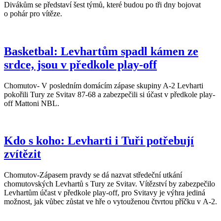
Divákům se představí šest týmů, které budou po tři dny bojovat
o pohár pro vítěze.
Basketbal: Levhartům spadl kámen ze
srdce, jsou v předkole play-off
Chomutov- V posledním domácím zápase skupiny A-2 Levharti
pokořili Tury ze Svitav 87-68 a zabezpečili si účast v předkole play-
off Mattoni NBL.
Kdo s koho: Levharti i Tuři potřebují
zvítězit
Chomutov-Zápasem pravdy se dá nazvat středeční utkání
chomutovských Levhartů s Tury ze Svitav. Vítězství by zabezpečilo
Levhartům účast v předkole play-off, pro Svitavy je výhra jediná
možnost, jak vůbec zůstat ve hře o vytouženou čtvrtou příčku v A-2.