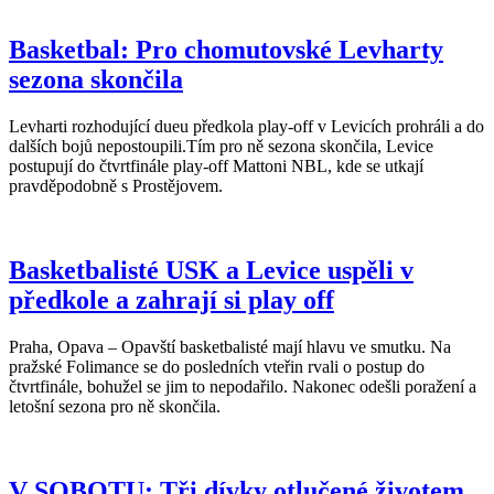
Basketbal: Pro chomutovské Levharty
sezona skončila
Levharti rozhodující dueu předkola play-off v Levicích prohráli a do
dalších bojů nepostoupili.Tím pro ně sezona skončila, Levice
postupují do čtvrtfinále play-off Mattoni NBL, kde se utkají
pravděpodobně s Prostějovem.
Basketbalisté USK a Levice uspěli v
předkole a zahrají si play off
Praha, Opava – Opavští basketbalisté mají hlavu ve smutku. Na
pražské Folimance se do posledních vteřin rvali o postup do
čtvrtfinále, bohužel se jim to nepodařilo. Nakonec odešli poražení a
letošní sezona pro ně skončila.
V SOBOTU: Tři dívky otlučené životem.