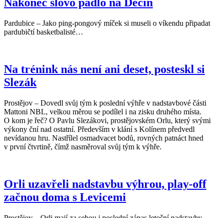
Nakonec slovo padlo na Děčín
Pardubice – Jako ping-pongový míček si museli o víkendu připadat
pardubičtí basketbalisté…
Na trénink nás není ani deset, posteskl si
Slezák
Prostějov – Dovedl svůj tým k poslední výhře v nadstavbové části
Mattoni NBL, velkou měrou se podílel i na zisku druhého místa.
O kom je řeč? O Pavlu Slezákovi, prostějovském Orlu, který svými
výkony ční nad ostatní. Především v klání s Kolínem předvedl
nevídanou hru. Nastřílel osmadvacet bodů, rovných patnáct hned
v první čtvrtině, čímž nasměroval svůj tým k výhře.
Orli uzavřeli nadstavbu výhrou, play-off
začnou doma s Levicemi
Prostějov – Orli mají za sebou i poslední zápas letošní nadstavby.