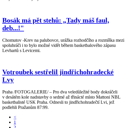
Bosák má pět stehů: „Tady máš faul,
deb...!"
Chomutov -Krev na palubovce, urážka rozhodčího a rozmíška mezi
spoluhráči i to bylo možné vidět během basketbalového zápasu
Levhartů s Levicemi.
Votroubek sestřelil jindřichohradecké
Lvy
Praha /FOTOGALERIE/ – Pro dva veledůležité body dokráčeli
v desátém kole nadstavby o sedmé až třinácté místo Mattoni NBL
basketbalisté USK Praha. Odnesli to jindřichohradečtí Lvi, jež
podlehli Pražanům 87:99.
<
1
2