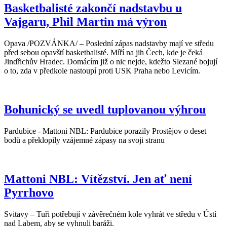
Basketbalisté zakončí nadstavbu u
Vajgaru, Phil Martin má výron
Opava /POZVÁNKA/ – Poslední zápas nadstavby mají ve středu
před sebou opavští basketbalisté. Míří na jih Čech, kde je čeká
Jindřichův Hradec. Domácím již o nic nejde, kdežto Slezané bojují
o to, zda v předkole nastoupí proti USK Praha nebo Levicím.
Bohunický se uvedl tuplovanou výhrou
Pardubice - Mattoni NBL: Pardubice porazily Prostějov o deset
bodů a překlopily vzájemné zápasy na svoji stranu
Mattoni NBL: Vítězství. Jen ať není
Pyrrhovo
Svitavy – Tuři potřebují v závěrečném kole vyhrát ve středu v Ústí
nad Labem, aby se vyhnuli baráži.