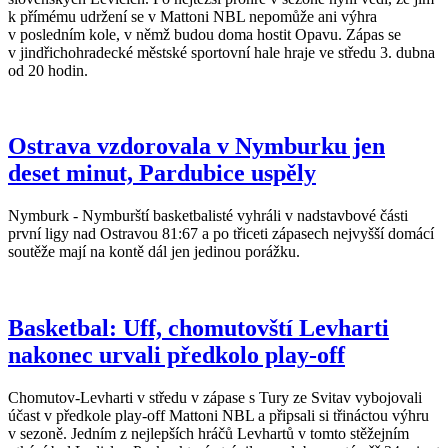
k přímému udržení se v Mattoni NBL nepomůže ani výhra
v posledním kole, v němž budou doma hostit Opavu. Zápas se
v jindřichohradecké městské sportovní hale hraje ve středu 3. dubna
od 20 hodin.
Ostrava vzdorovala v Nymburku jen
deset minut, Pardubice uspěly
Nymburk - Nymburští basketbalisté vyhráli v nadstavbové části
první ligy nad Ostravou 81:67 a po třiceti zápasech nejvyšší domácí
soutěže mají na kontě dál jen jedinou porážku.
Basketbal: Uff, chomutovští Levharti
nakonec urvali předkolo play-off
Chomutov-Levharti v středu v zápase s Tury ze Svitav vybojovali
účast v předkole play-off Mattoni NBL a připsali si třináctou výhru
v sezoně. Jedním z nejlepších hráčů Levhartů v tomto stěžejním