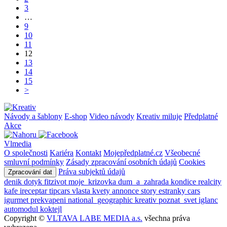
3
…
9
10
11
12
13
14
15
>
Návody a šablony
E-shop
Video návody
Kreativ miluje
Předplatné
Akce
Vlmedia
O společnosti
Kariéra
Kontakt
Mojepředplatné.cz
Všeobecné
smluvní podmínky
Zásady zpracování osobních údajů
Cookies
Práva subjektů údajů
Zpracování dat
denik
dotyk
fitzivot
moje_krizovka
dum_a_zahrada
kondice
realcity
kafe
ireceptar
tipcars
vlasta
kvety
annonce
story
estranky
cars
igurmet
prekvapeni
national_geographic
kreativ
poznat_svet
iglanc
automodul
koktejl
Copyright ©
VLTAVA LABE MEDIA a.s.
všechna práva