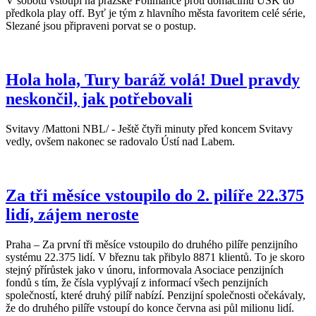
V sobotu vstoupí na pražské Folimance proti domácímu USK do
předkola play off. Byť je tým z hlavního města favoritem celé série,
Slezané jsou připraveni porvat se o postup.
Hola hola, Tury baráž volá! Duel pravdy
neskončil, jak potřebovali
Svitavy /Mattoni NBL/ - Ještě čtyři minuty před koncem Svitavy
vedly, ovšem nakonec se radovalo Ústí nad Labem.
Za tři měsíce vstoupilo do 2. pilíře 22.375
lidí, zájem neroste
Praha – Za první tři měsíce vstoupilo do druhého pilíře penzijního
systému 22.375 lidí. V březnu tak přibylo 8871 klientů. To je skoro
stejný přírůstek jako v únoru, informovala Asociace penzijních
fondů s tím, že čísla vyplývají z informací všech penzijních
společností, které druhý pilíř nabízí. Penzijní společnosti očekávaly,
že do druhého pilíře vstoupí do konce června asi půl milionu lidí.