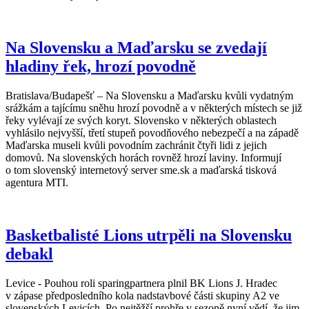
Na Slovensku a Maďarsku se zvedají
hladiny řek, hrozí povodně
Bratislava/Budapešť – Na Slovensku a Maďarsku kvůli vydatným
srážkám a tajícímu sněhu hrozí povodně a v některých místech se již
řeky vylévají ze svých koryt. Slovensko v některých oblastech
vyhlásilo nejvyšší, třetí stupeň povodňového nebezpečí a na západě
Maďarska museli kvůli povodním zachránit čtyři lidi z jejich
domovů. Na slovenských horách rovněž hrozí laviny. Informují
o tom slovenský internetový server sme.sk a maďarská tisková
agentura MTI.
Basketbalisté Lions utrpěli na Slovensku
debakl
Levice - Pouhou roli sparingpartnera plnil BK Lions J. Hradec
v zápase předposledního kola nadstavbové části skupiny A2 ve
slovenských Levicích. Po nejtěžší prohře v sezoně nyní vědí, že jim