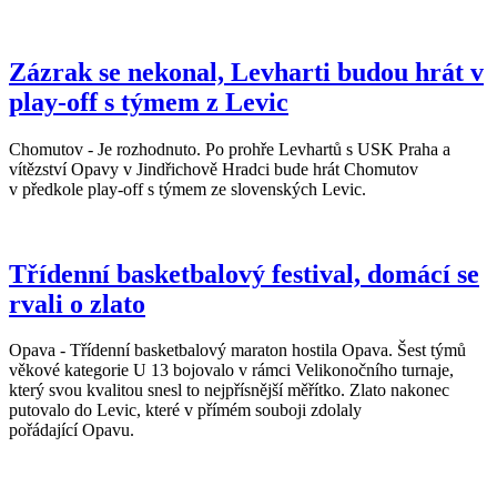
Zázrak se nekonal, Levharti budou hrát v
play-off s týmem z Levic
Chomutov - Je rozhodnuto. Po prohře Levhartů s USK Praha a
vítězství Opavy v Jindřichově Hradci bude hrát Chomutov
v předkole play-off s týmem ze slovenských Levic.
Třídenní basketbalový festival, domácí se
rvali o zlato
Opava - Třídenní basketbalový maraton hostila Opava. Šest týmů
věkové kategorie U 13 bojovalo v rámci Velikonočního turnaje,
který svou kvalitou snesl to nejpřísnější měřítko. Zlato nakonec
putovalo do Levic, které v přímém souboji zdolaly
pořádající Opavu.