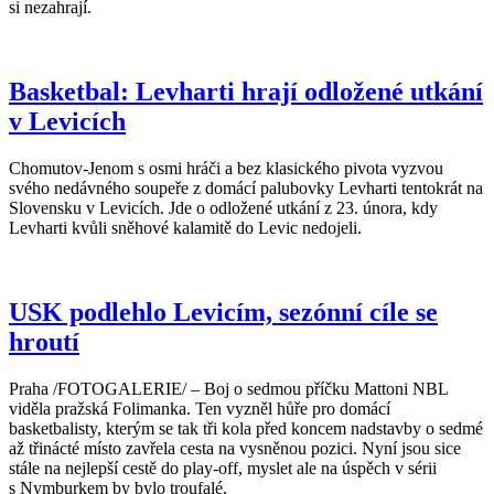
si nezahrají.
Basketbal: Levharti hrají odložené utkání
v Levicích
Chomutov-Jenom s osmi hráči a bez klasického pivota vyzvou
svého nedávného soupeře z domácí palubovky Levharti tentokrát na
Slovensku v Levicích. Jde o odložené utkání z 23. února, kdy
Levharti kvůli sněhové kalamitě do Levic nedojeli.
USK podlehlo Levicím, sezónní cíle se
hroutí
Praha /FOTOGALERIE/ – Boj o sedmou příčku Mattoni NBL
viděla pražská Folimanka. Ten vyzněl hůře pro domácí
basketbalisty, kterým se tak tři kola před koncem nadstavby o sedmé
až třinácté místo zavřela cesta na vysněnou pozici. Nyní jsou sice
stále na nejlepší cestě do play-off, myslet ale na úspěch v sérii
s Nymburkem by bylo troufalé.