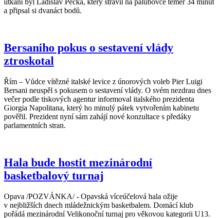
utkání byl Ladislav Pecka, který strávil na palubovce téměř 34 minut
a připsal si dvanáct bodů.
Bersaniho pokus o sestavení vlády
ztroskotal
Řím – Vůdce vítězné italské levice z únorových voleb Pier Luigi
Bersani neuspěl s pokusem o sestavení vlády. O svém nezdrau dnes
večer podle tiskových agentur informoval italského prezidenta
Giorgia Napolitana, který ho minulý pátek vytvořením kabinetu
pověřil. Prezident nyní sám zahájí nové konzultace s předáky
parlamentních stran.
Hala bude hostit mezinárodní
basketbalový turnaj
Opava /POZVÁNKA/ - Opavská víceúčelová hala ožije
v nejbližších dnech mládežnickým basketbalem. Domácí klub
pořádá mezinárodní Velikonoční turnaj pro věkovou kategorii U13.