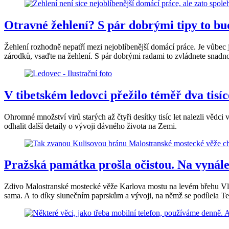
Otravné žehlení? S pár dobrými tipy to bu
Žehlení rozhodně nepatří mezi nejoblíbenější domácí práce. Je vůbec 
zárodků, vsaďte na žehlení. S pár dobrými radami to zvládnete snadno 
V tibetském ledovci přežilo téměř dva tis
Ohromné množství virů starých až čtyři desítky tisíc let nalezli vě
odhalit další detaily o vývoji dávného života na Zemi.
Pražská památka prošla očistou. Na vynálezu
Zdivo Malostranské mostecké věže Karlova mostu na levém břehu Vltav
sama. A to díky slunečním paprskům a vývoji, na němž se podílela Te