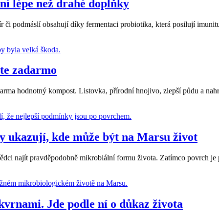
ení lépe než drahé doplňky
i podmáslí obsahují díky fermentaci probiotika, která posilují imunitu, 
máte zadarmo
zdarma hodnotný kompost. Listovka, přírodní hnojivo, zlepší půdu a nahr
 ukazují, kde může být na Marsu život
ci najít pravděpodobně mikrobiální formu života. Zatímco povrch je p
vrnami. Jde podle ní o důkaz života