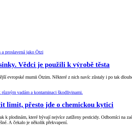
nky. Vědci je použili k výrobě těsta
lavnější evropské mumii Ötzim. Některé z nich navíc zůstaly i po tak dlo
t limit, přesto jde o chemickou kytici
ak k plodinám, které bývají nejvíce zatíženy pesticidy. Odborníci na 
pěšné. A čekalo je několik překvapení.