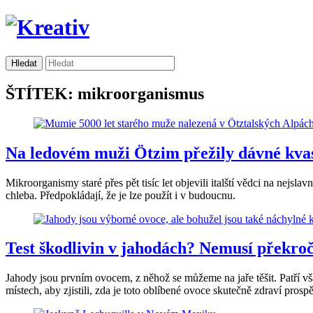
ŠTÍTEK: mikroorganismus
Na ledovém muži Ötzim přežily dávné kvasi
Mikroorganismy staré přes pět tisíc let objevili italští vědci na nejs
chleba. Předpokládají, že je lze použít i v budoucnu.
Test škodlivin v jahodách? Nemusí překroči
Jahody jsou prvním ovocem, z něhož se můžeme na jaře těšit. Patří vš
místech, aby zjistili, zda je toto oblíbené ovoce skutečně zdraví pros