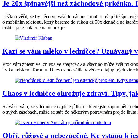
Je 20x špinavější než záchodové prkénko. D
Těžko uvěřit, že by něco ve vaší domácnosti mohlo být ještě špinavější 
o mobilním telefonu, který bereme do rukou až 50x denně a na kterém ži
čistit a jaké bakterie na něm žijí?
Kazí se vám mléko v ledničce? Uznávaný v
Proč vám zplesnivěl chleba ve špajzce? Za všechno může svět mikrobi
i v kanadském Torontu. Dnes osmdesátiletý vědec o tajuplných virec
Chaos v ledničce ohrožuje zdraví. Tipy, jak
Stává se vám, že v ledničce najdete jídlo, na které jste zapomněli, ne
o svých zásobách, může se stát, že některým potravinám projde lhůta 
Obří, růžové a nebezpečné. Ke vstupu k jez