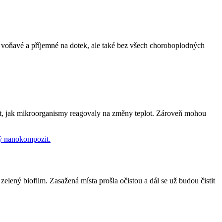
é, voňavé a příjemné na dotek, ale také bez všech choroboplodných
opit, jak mikroorganismy reagovaly na změny teplot. Zároveň mohou
ený biofilm. Zasažená místa prošla očistou a dál se už budou čistit