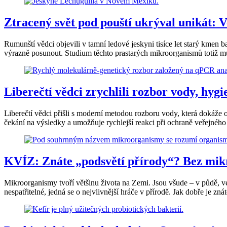
Ztracený svět pod pouští ukrýval unikát: 
Rumunští vědci objevili v tamní ledové jeskyni tisíce let starý kme
výrazně posunout. Studium těchto prastarých mikroorganismů totiž můž
Liberečtí vědci zrychlili rozbor vody, hygi
Liberečtí vědci přišli s moderní metodou rozboru vody, která dokáž
čekání na výsledky a umožňuje rychlejší reakci při ochraně veřejného
KVÍZ: Znáte „podsvětí přírody“? Bez mik
Mikroorganismy tvoří většinu života na Zemi. Jsou všude – v půdě, ve
nespatřitelné, jedná se o nejvlivnější hráče v přírodě. Jak dobře je zn