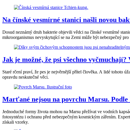
Na čínské vesmírné stanici našli novou bak
Dosud neznámý druh bakterie objevili vědci na čínské vesmírné stanic
mikroorganismus nevyskytující se na Zemi může být nebezpečný pro 
Jak je možné, že psi všechno vyčmuchají? 
Staré rčení praví, že pes je nejvěrnější přítel člověka. A lidé tohot
opravdu neskutečné věci.
Marťané nejsou na povrchu Marsu. Podle
Jednoduché formy života mohou na Marsu přežívat ve vodních kapsác
fotosyntézu i ochranu před nebezpečným kosmickým zářením. Experti mo
získali vzorky.