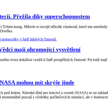
terii. Přežila díky superschopnostem
i Tchien-kung. Mikrob si osvojil několik vlastností, které mu umožnil
člověka.
Vědci mají ohromující vysvětlení
o úžasného tvora dokážou využít k řadě prospěšných činností. Psi totiž 
 NASA mohou mít skrýše jinde
h pod ledem. Národní úřad pro letectví a vesmír (NASA) se na zákla
mentálně pracují s výsledky počítačových simulací, ale v budoucnu cht