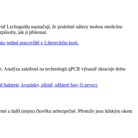
eskyně Lechuguilla naznačují, že podobné nálezy mohou medicínu
působy, jak ji překonat.
in. Analýza založená na technologii qPCR výrazně zkracuje dobu
ytné a další (nejen) člověku nebezpečné. Přestože jsou lidským okem