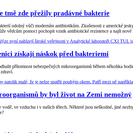
Ve tmě zde přežily pradávné bakterie
n bakterií odolný vůči moderním antibiotikům. Zkušenosti z americké j
e vědcům pomoci pochopit vznik antibiotické rezistence a najít nové z
enici získají náskok před bakteriemi
e odhalit přítomnost nebezpečných mikroorganismů během několika hod
 zdraví.
roorganismů by byl život na Zemi nemožný
 vodě, ve vzduchu i v našich tělech. Některé jsou neškodné, jiné nezb
áte?