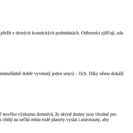
y přežít v drsných kosmických podmínkách. Odborníci zjišťují, zda
mají mimořádně dobře vyvinutý jeden smysl – čich. Díky němu dokáží
dě nového výzkumu domnívá, že skryté dutiny jsou vhodné pro
ějí na určitá místa rudé planety vyslat i astronauty, aby