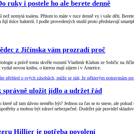
o ruky i postele ho ale berete denně
než nemytá toaleta. Přitom to máte v ruce denně vy i vaše děti. Berete si
jí tisíce bakterií. I podle provedených studií proto představují smartph
ědec z Jičínska vám prozradí proč
ologie a právě tomu skvěle rozumí Vladimír Klaban ze Sobčic na Jičín
h vydal novou knihu, o kterou mají zájem i v Americe.
 správně uložit jídlo a udržet řád
bo které už tam dávno nemělo být? Jednou za čas se to snese, ale pokud s
spotřeby a mohou být zdraví nebezpečné. Dodržet pár pravidel skladován
eru Hillier je potřeba povolení