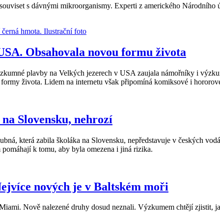
ouviset s dávnými mikroorganismy. Experti z amerického Národního úřad
v USA. Obsahovala novou formu života
 výzkumné plavby na Velkých jezerech v USA zaujala námořníky i výzkum
ké formy života. Lidem na internetu však připomíná komiksové i hororov
 na Slovensku, nehrozí
oubná, která zabila školáka na Slovensku, nepředstavuje v českých vodá
pomáhají k tomu, aby byla omezena i jiná rizika.
ejvíce nových je v Baltském moři
Miami. Nově nalezené druhy dosud neznali. Výzkumem chtějí zjistit, jak