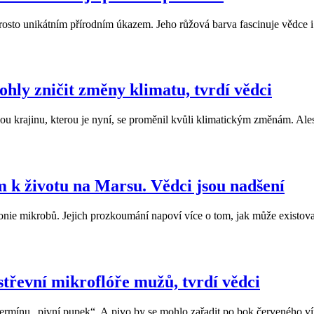
rosto unikátním přírodním úkazem. Jeho růžová barva fascinuje vědce i 
hly zničit změny klimatu, tvrdí vědci
u krajinu, kterou je nyní, se proměnil kvůli klimatickým změnám. Ales
m k životu na Marsu. Vědci jsou nadšení
lonie mikrobů. Jejich prozkoumání napoví více o tom, jak může existov
střevní mikroflóře mužů, tvrdí vědci
nu „pivní pupek“. A pivo by se mohlo zařadit po bok červeného vína m