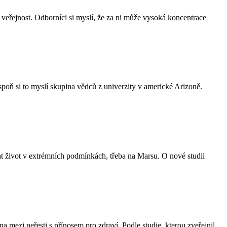
veřejnost. Odborníci si myslí, že za ni může vysoká koncentrace
poň si to myslí skupina vědců z univerzity v americké Arizoně.
at život v extrémních podmínkách, třeba na Marsu. O nové studii
ezi neřesti s přínosem pro zdraví. Podle studie, kterou zveřejnil