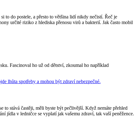
 to do postele, a přesto to většina lidí nikdy nečistí. Řeč je
ony určité riziko z hlediska přenosu virů a bakterií. Jak často mobil
sku. Fascinoval ho už od dětství, zkoumal ho například
e to stává častěji, měli byste být pečlivější. Když nemáte přehled
í jídla v ledničce se vyplatí jak vašemu zdraví, tak vaší peněžence.