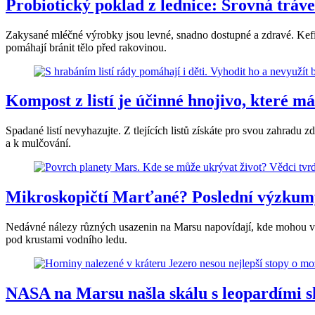
Probiotický poklad z lednice: Srovná tráv
Zakysané mléčné výrobky jsou levné, snadno dostupné a zdravé. Kefír č
pomáhají bránit tělo před rakovinou.
Kompost z listí je účinné hnojivo, které 
Spadané listí nevyhazujte. Z tlejících listů získáte pro svou zahradu 
a k mulčování.
Mikroskopičtí Marťané? Poslední výzkumy
Nedávné nálezy různých usazenin na Marsu napovídají, kde mohou věd
pod krustami vodního ledu.
NASA na Marsu našla skálu s leopardími sk