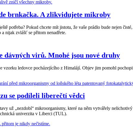
de brnkačka. A zlikvidujete mikroby
ještě potřeba? Pokud chcete mít jistotu, že vaše prádlo bude nejen čist
a nijak zvlášť se přitom nenadřete.
íce dávných virů. Mnohé jsou nové druhy
dci ve vzorku ledovce pocházejícího z Himalájí. Objev jim pomohl poch
 se podíleli liberečtí vědci
y už „nezdobí“ mikroorganismy, které na něm vytvářely nelichotivý zel
chnická univerzita v Liberci (TUL).