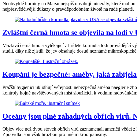
Neobvyklé horniny na Marsu nejspíš obsahují minerály, které mohou s
nejpřesvědčivější důkazy o pravděpodobném životě na rudé planetě.
Zvláštní černá hmota se objevila na lodi 
Mazlavá černá hmota vytékající z hřídele kormidla lodi provádějící
studii, díky níž zjistili, že jev obsahuje dosud neznámé mikroskopic
Koupání je bezpečné: améby, jaká zabíjela
Pražští hygienici uklidňují veřejnost: nebezpečná améba naeglerie zh
kontroly hojně navštěvovaných míst sloužících k vodním radovánkám 
Oceány jsou plné záhadných obřích virů. N
Objev více než dvou stovek obřích virů zaznamenali američtí vědci z 
Zpravidla jsou však hrozbou pro jiné mikroorganismy.