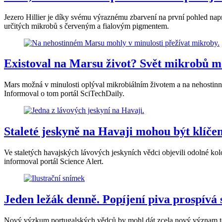
Jezero Hillier je díky svému výraznému zbarvení na první pohled nap
určitých mikrobů s červeným a fialovým pigmentem.
Existoval na Marsu život? Svět mikrobů mo
Mars možná v minulosti oplýval mikrobiálním životem a na nehostinno
Informoval o tom portál SciTechDaily.
Staleté jeskyně na Havaji mohou být klíče
Ve staletých havajských lávových jeskyních vědci objevili odolné ko
informoval portál Science Alert.
Jeden ležák denně. Popíjení piva prospívá 
Nový výzkum portugalských vědců by mohl dát zcela nový význam termí