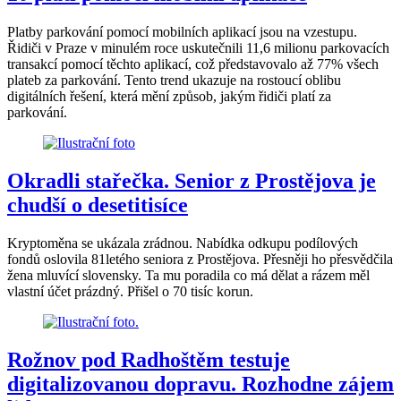
Platby parkování pomocí mobilních aplikací jsou na vzestupu.
Řidiči v Praze v minulém roce uskutečnili 11,6 milionu parkovacích
transakcí pomocí těchto aplikací, což představovalo až 77% všech
plateb za parkování. Tento trend ukazuje na rostoucí oblibu
digitálních řešení, která mění způsob, jakým řidiči platí za
parkování.
Okradli stařečka. Senior z Prostějova je
chudší o desetitisíce
Kryptoměna se ukázala zrádnou. Nabídka odkupu podílových
fondů oslovila 81letého seniora z Prostějova. Přesněji ho přesvědčila
žena mluvící slovensky. Ta mu poradila co má dělat a rázem měl
vlastní účet prázdný. Přišel o 70 tisíc korun.
Rožnov pod Radhoštěm testuje
digitalizovanou dopravu. Rozhodne zájem