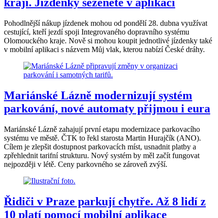
kraji. Jízdenky seženete v aplikaci
Pohodlnější nákup jízdenek mohou od pondělí 28. dubna využívat
cestující, kteří jezdí spoji Integrovaného dopravního systému
Olomouckého kraje. Nově si mohou koupit jednotlivé jízdenky také
v mobilní aplikaci s názvem Můj vlak, kterou nabízí České dráhy.
Mariánské Lázně modernizují systém
parkování, nové automaty přijmou i eura
Mariánské Lázně zahajují první etapu modernizace parkovacího
systému ve městě. ČTK to řekl starosta Martin Hurajčík (ANO).
Cílem je zlepšit dostupnost parkovacích míst, usnadnit platby a
zpřehlednit tarifní strukturu. Nový systém by měl začít fungovat
nejpozději v létě. Ceny parkovného se zároveň zvýší.
Řidiči v Praze parkují chytře. Až 8 lidí z
10 platí pomocí mobilní aplikace