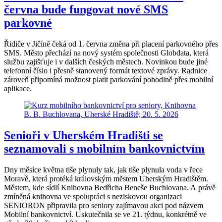
června bude fungovat nové SMS
parkovné
Řidiče v Jičíně čeká od 1. června změna při placení parkovného přes
SMS. Město přechází na nový systém společnosti Globdata, která
službu zajišťuje i v dalších českých městech. Novinkou bude jiné
telefonní číslo i přesně stanovený formát textové zprávy. Radnice
zároveň připomíná možnost platit parkování pohodlně přes mobilní
aplikace.
Senioři v Uherském Hradišti se
seznamovali s mobilním bankovnictvím
Dny měsíce května tiše plynuly tak, jak tiše plynula voda v řece
Moravě, která protéká královským městem Uherským Hradištěm.
Městem, kde sídlí Knihovna Bedřicha Beneše Buchlovana. A právě
zmíněná knihovna ve spolupráci s neziskovou organizaci
SENIORON připravila pro seniory zajímavou akci pod názvem
Mobilní bankovnictví. Uskutečnila se ve 21. týdnu, konkrétně ve