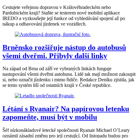
Cestujete veřejnou dopravou v Královéhradeckém nebo
Pardubickém kraji? Staňte se testerem nové mobilní aplikace
IREDO a vyzkoušejte její funkce od vyhledávání spojení až po
nákup a odbavování jízdenek ve vozidlech.
Brněnsko rozšiřuje nástup do autobusů
všemi dveřmi. Přibyly další linky
Na západ od Brna od září ve vybraných linkách funguje
nastupování všemi dveřmi autobusu. Lidé tak mají možnost zakoupit
si, nebo označit jízdenku i mimo řidiče. Redakce Deníku zjistila, jak
se tento systém liší od ostatních krajů v České republice.
Létání s Ryanair? Na papírovou letenku
zapomeňte, musí být v mobilu
Šéf nízkonákladové letecké společnosti Ryanair Michael O’Leary
oznámil zásadní změnu pro její cestující. Od listopadu budou pro