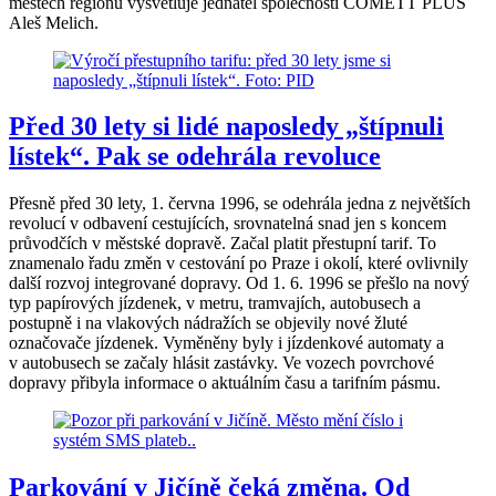
městech regionu vysvětluje jednatel společnosti COMETT PLUS
Aleš Melich.
Před 30 lety si lidé naposledy „štípnuli
lístek“. Pak se odehrála revoluce
Přesně před 30 lety, 1. června 1996, se odehrála jedna z největších
revolucí v odbavení cestujících, srovnatelná snad jen s koncem
průvodčích v městské dopravě. Začal platit přestupní tarif. To
znamenalo řadu změn v cestování po Praze i okolí, které ovlivnily
další rozvoj integrované dopravy. Od 1. 6. 1996 se přešlo na nový
typ papírových jízdenek, v metru, tramvajích, autobusech a
postupně i na vlakových nádražích se objevily nové žluté
označovače jízdenek. Vyměněny byly i jízdenkové automaty a
v autobusech se začaly hlásit zastávky. Ve vozech povrchové
dopravy přibyla informace o aktuálním času a tarifním pásmu.
Parkování v Jičíně čeká změna. Od