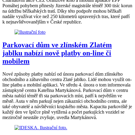
Charitativní akce ČEZ Oranžové kolo a mobilní aplikace EPP
Pomáhej pohybem přinesly Jizerské magistrále téměř 300 tisíc korun
na údržbu běžkařských tratí. Díky této podpoře mohou běžkaři
nadále využívat více než 250 kilometrů upravených tras, které patří
k nejnavštěvovanějším v České republice.
Parkovací dům ve zlínském Zlatém
jablku nabízí nově platby on-line či
mobilem
Nové způsoby platby nabízí od února parkovací dům zlínského
obchodního a zábavního centra Zlaté jablko. Lidé mohou využít on-
line platbu a mobilní aplikaci. Ve středu 4. února o tom informovala
zástupkyně centra Kateřina Martykánová. Parkovací dům v centru
města nabízí téměř tři sta parkovacích míst, patří k největším ve
městě. Auta v něm parkují nejen zákazníci obchodního centra, ale
také obyvatelé a návštěvníci krajského města. Kapacita parkoviště je
každý den ve špičce plně vytížená a počet parkujících vozidel se
meziročně neustále zvyšuje, uvedla Martykánová.