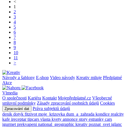
<
1
2
3
4
5
6
7
8
9
10
11
>
Návody a šablony
E-shop
Video návody
Kreativ miluje
Předplatné
Akce
Vlmedia
O společnosti
Kariéra
Kontakt
Mojepředplatné.cz
Všeobecné
smluvní podmínky
Zásady zpracování osobních údajů
Cookies
Práva subjektů údajů
Zpracování dat
denik
dotyk
fitzivot
moje_krizovka
dum_a_zahrada
kondice
realcity
kafe
ireceptar
tipcars
vlasta
kvety
annonce
story
estranky
cars
igurmet
prekvapeni
national_geographic
kreativ
poznat_svet
iglanc