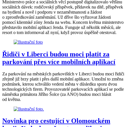
Ministerstvo práce a sociálních věcí postupně digitalizovalo většinu
sociálních dávek: rodičovský příspěvek, přídavek na dítě, příspěvek
na bydlení a nově i podporu v nezaměstnanosti a žádost
o zprostředkování zaměstnání. Už dříve šlo vyřizovat žádosti
pomocí klientské zóny Jenda na webu. Koncem května ministerstvo
představilo mobilní aplikaci Jenda. Funguje už několik měsíců, ale
resort o tom informoval až nyní, když provoz úspěšně otestoval.
Řidiči v Liberci budou moci platit za
parkování přes více mobilních aplikací
Za parkování na městských parkovištích v Liberci budou moci řidiči
zřejmě již brzy platit i přes další mobilní aplikace. Umožní to změna
podmínek, kterou schválilo vedení města v důsledku sporu dvou
technologických firem. Provozovatelé parkovacích aplikací se podle
náměstka primátora Jiřího Šolce (za ANO) budou moci hlásit
od května.
Novinka pro cestující v Olomouckém