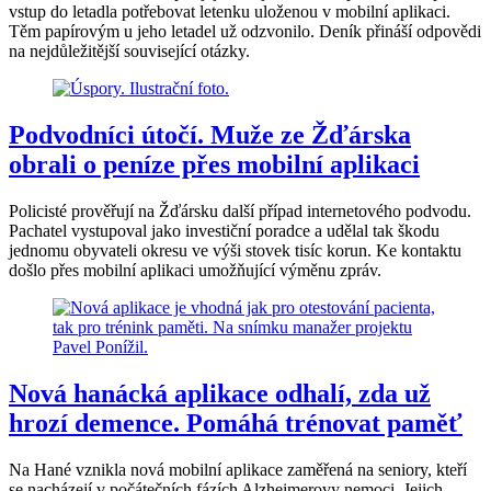
vstup do letadla potřebovat letenku uloženou v mobilní aplikaci.
Těm papírovým u jeho letadel už odzvonilo. Deník přináší odpovědi
na nejdůležitější související otázky.
Podvodníci útočí. Muže ze Žďárska
obrali o peníze přes mobilní aplikaci
Policisté prověřují na Žďársku další případ internetového podvodu.
Pachatel vystupoval jako investiční poradce a udělal tak škodu
jednomu obyvateli okresu ve výši stovek tisíc korun. Ke kontaktu
došlo přes mobilní aplikaci umožňující výměnu zpráv.
Nová hanácká aplikace odhalí, zda už
hrozí demence. Pomáhá trénovat paměť
Na Hané vznikla nová mobilní aplikace zaměřená na seniory, kteří
se nacházejí v počátečních fázích Alzheimerovy nemoci. Jejich