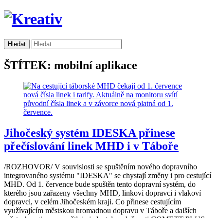
ŠTÍTEK: mobilní aplikace
Jihočeský systém IDESKA přinese
přečíslování linek MHD i v Táboře
/ROZHOVOR/ V souvislosti se spuštěním nového dopravního
integrovaného systému "IDESKA" se chystají změny i pro cestující
MHD. Od 1. července bude spuštěn tento dopravní systém, do
kterého jsou zařazeny všechny MHD, linkoví dopravci i vlakoví
dopravci, v celém Jihočeském kraji. Co přinese cestujícím
využívajícím městskou hromadnou dopravu v Táboře a dalších