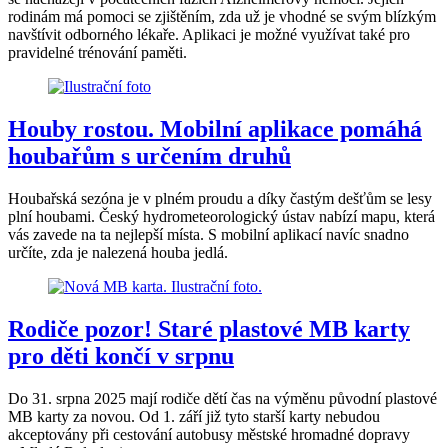
rodinám má pomoci se zjištěním, zda už je vhodné se svým blízkým
navštívit odborného lékaře. Aplikaci je možné využívat také pro
pravidelné trénování paměti.
Houby rostou. Mobilní aplikace pomáhá
houbařům s určením druhů
Houbařská sezóna je v plném proudu a díky častým dešťům se lesy
plní houbami. Český hydrometeorologický ústav nabízí mapu, která
vás zavede na ta nejlepší místa. S mobilní aplikací navíc snadno
určíte, zda je nalezená houba jedlá.
Rodiče pozor! Staré plastové MB karty
pro děti končí v srpnu
Do 31. srpna 2025 mají rodiče dětí čas na výměnu původní plastové
MB karty za novou. Od 1. září již tyto starší karty nebudou
akceptovány při cestování autobusy městské hromadné dopravy