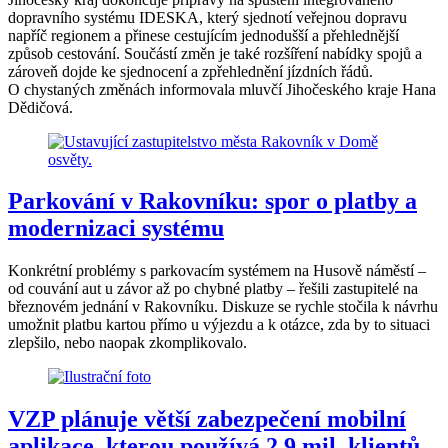
dopravního systému IDESKA, který sjednotí veřejnou dopravu
napříč regionem a přinese cestujícím jednodušší a přehlednější
způsob cestování. Součástí změn je také rozšíření nabídky spojů a
zároveň dojde ke sjednocení a zpřehlednění jízdních řádů.
O chystaných změnách informovala mluvčí Jihočeského kraje Hana
Dědičová.
Parkování v Rakovníku: spor o platby a
modernizaci systému
Konkrétní problémy s parkovacím systémem na Husově náměstí –
od couvání aut u závor až po chybné platby – řešili zastupitelé na
březnovém jednání v Rakovníku. Diskuze se rychle stočila k návrhu
umožnit platbu kartou přímo u výjezdu a k otázce, zda by to situaci
zlepšilo, nebo naopak zkomplikovalo.
VZP plánuje větší zabezpečení mobilní
aplikace, kterou používá 2,9 mil. klientů