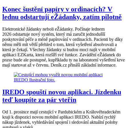
Konec šustění papíry v ordinacích? V
lednu odstartují eŽádanky, zatím pilotně
Elektronické žádanky neboli eŽádanky. Počínaje lednem
2026 odstartuje nový systém, který má zaručit jednodušší
poskytování péče a méně papírování v ordinacích. Pacienti by díky
němu měli mít větší přehled o tom, která vyšetření absolvovali a
která je čekají. Všechny žádanky si budou moci najít v mobilní
aplikaci EZKarta, která rozšíří své funkce. Zavádění eŽádanek do
praxe bude ale postupné, kupříkladu ty na laboratorní vyšetření krve
mají startovat až v červnu. Deník.cz přináší základní informace.
IREDO spouští novou aplikaci. Jízdenku
teď koupíte za pár vteřin
Od 1. prosince mají cestující v Pardubickém a Královéhradeckém
kraji k dispozici novou mobilní aplikaci IREDO. Nabízí rychlý
nákup jízdenek, vyhledávání spojení i sledování aktuální polohy
autobusů a vlaků.