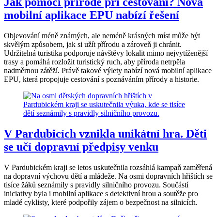
Jak pomoci přírodě při cestování? Nová
mobilní aplikace EPU nabízí řešení
Objevování méně známých, ale neméně krásných míst může být
skvělým způsobem, jak si užít přírodu a zároveň ji chránit.
Udržitelná turistika podporuje návštěvy lokalit mimo nejvytíženější
trasy a pomáhá rozložit turistický ruch, aby příroda netrpěla
nadměrnou zátěží. Právě takové výlety nabízí nová mobilní aplikace
EPU, která propojuje cestování s poznáváním přírody a historie.
V Pardubicích vznikla unikátní hra. Děti
se učí dopravní předpisy venku
V Pardubickém kraji se letos uskutečnila rozsáhlá kampaň zaměřená
na dopravní výchovu dětí a mládeže. Na osmi dopravních hřištích se
tisíce žáků seznámily s pravidly silničního provozu. Součástí
iniciativy byla i mobilní aplikace s detektivní hrou a soutěže pro
mladé cyklisty, které podpořily zájem o bezpečnost na silnicích.