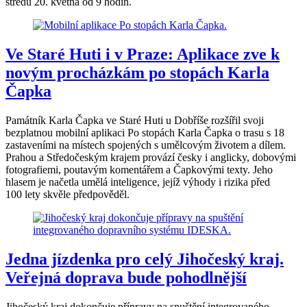
středu 20. května od 9 hodin.
Ve Staré Huti i v Praze: Aplikace zve k
novým procházkám po stopách Karla
Čapka
Památník Karla Čapka ve Staré Huti u Dobříše rozšířil svoji
bezplatnou mobilní aplikaci Po stopách Karla Čapka o trasu s 18
zastaveními na místech spojených s umělcovým životem a dílem.
Prahou a Středočeským krajem provází česky i anglicky, dobovými
fotografiemi, poutavým komentářem a Čapkovými texty. Jeho
hlasem je načetla umělá inteligence, jejíž výhody i rizika před
100 lety skvěle předpověděl.
Jedna jízdenka pro celý Jihočeský kraj.
Veřejná doprava bude pohodlnější
Jihočeský kraj dokončuje přípravy na spuštění integrovaného