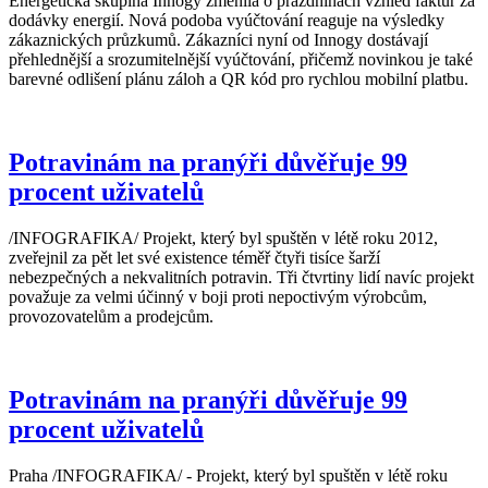
Energetická skupina Innogy změnila o prázdninách vzhled faktur za
dodávky energií. Nová podoba vyúčtování reaguje na výsledky
zákaznických průzkumů. Zákazníci nyní od Innogy dostávají
přehlednější a srozumitelnější vyúčtování, přičemž novinkou je také
barevné odlišení plánu záloh a QR kód pro rychlou mobilní platbu.
Potravinám na pranýři důvěřuje 99
procent uživatelů
/INFOGRAFIKA/ Projekt, který byl spuštěn v létě roku 2012,
zveřejnil za pět let své existence téměř čtyři tisíce šarží
nebezpečných a nekvalitních potravin. Tři čtvrtiny lidí navíc projekt
považuje za velmi účinný v boji proti nepoctivým výrobcům,
provozovatelům a prodejcům.
Potravinám na pranýři důvěřuje 99
procent uživatelů
Praha /INFOGRAFIKA/ - Projekt, který byl spuštěn v létě roku