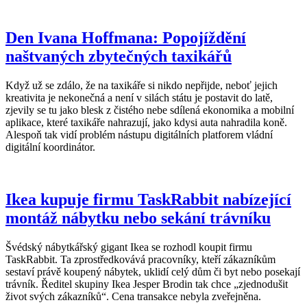
Den Ivana Hoffmana: Popojíždění
naštvaných zbytečných taxikářů
Když už se zdálo, že na taxikáře si nikdo nepřijde, neboť jejich
kreativita je nekonečná a není v silách státu je postavit do latě,
zjevily se tu jako blesk z čistého nebe sdílená ekonomika a mobilní
aplikace, které taxikáře nahrazují, jako kdysi auta nahradila koně.
Alespoň tak vidí problém nástupu digitálních platforem vládní
digitální koordinátor.
Ikea kupuje firmu TaskRabbit nabízející
montáž nábytku nebo sekání trávníku
Švédský nábytkářský gigant Ikea se rozhodl koupit firmu
TaskRabbit. Ta zprostředkovává pracovníky, kteří zákazníkům
sestaví právě koupený nábytek, uklidí celý dům či byt nebo posekají
trávník. Ředitel skupiny Ikea Jesper Brodin tak chce „zjednodušit
život svých zákazníků“. Cena transakce nebyla zveřejněna.