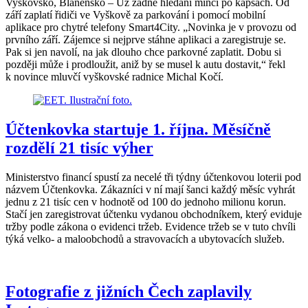
Vyškovsko, Blanensko – Už žádné hledání mincí po kapsách. Od
září zaplatí řidiči ve Vyškově za parkování i pomocí mobilní
aplikace pro chytré telefony Smart4City. „Novinka je v provozu od
prvního září. Zájemce si nejprve stáhne aplikaci a zaregistruje se.
Pak si jen navolí, na jak dlouho chce parkovné zaplatit. Dobu si
později může i prodloužit, aniž by se musel k autu dostavit,“ řekl
k novince mluvčí vyškovské radnice Michal Kočí.
Účtenkovka startuje 1. října. Měsíčně
rozdělí 21 tisíc výher
Ministerstvo financí spustí za necelé tři týdny účtenkovou loterii pod
názvem Účtenkovka. Zákazníci v ní mají šanci každý měsíc vyhrát
jednu z 21 tisíc cen v hodnotě od 100 do jednoho milionu korun.
Stačí jen zaregistrovat účtenku vydanou obchodníkem, který eviduje
tržby podle zákona o evidenci tržeb. Evidence tržeb se v tuto chvíli
týká velko- a maloobchodů a stravovacích a ubytovacích služeb.
Fotografie z jižních Čech zaplavily