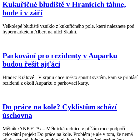
Kukuřičné bludiště v Hranicích táhne,
bude i v září
Velkolepé bludiště vzniklo z kukuřičného pole, které naleznete pod
hypermarketem Albert na ulici Skalní.
Parkování pro rezidenty v Auparku
budou řešit ajťáci
Hradec Králové - V srpnu chce město spustit systém, kam se přihlásí
rezidenti z okolí Auparku o parkovací karty.
Do práce na kole? Cyklistům schází
úschovna
Mělník /ANKETA/ – Mělnická radnice v příštím roce podpoří
celostátní projekt Do práce na kole. Problém je ale v tom, že nemá
nikde zázemí, kde by mohly být bicykly bezpečné uschovány.