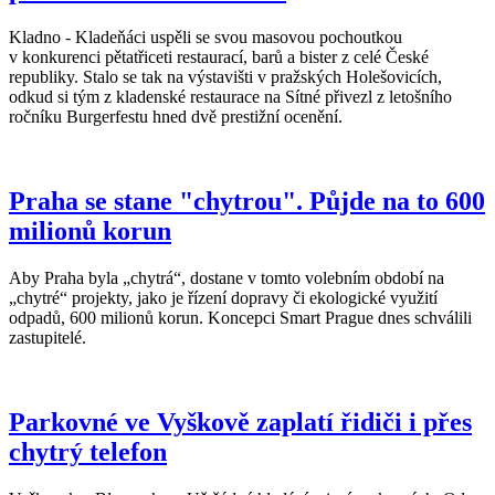
Kladno - Kladeňáci uspěli se svou masovou pochoutkou
v konkurenci pětatřiceti restaurací, barů a bister z celé České
republiky. Stalo se tak na výstavišti v pražských Holešovicích,
odkud si tým z kladenské restaurace na Sítné přivezl z letošního
ročníku Burgerfestu hned dvě prestižní ocenění.
Praha se stane "chytrou". Půjde na to 600
milionů korun
Aby Praha byla „chytrá“, dostane v tomto volebním období na
„chytré“ projekty, jako je řízení dopravy či ekologické využití
odpadů, 600 milionů korun. Koncepci Smart Prague dnes schválili
zastupitelé.
Parkovné ve Vyškově zaplatí řidiči i přes
chytrý telefon