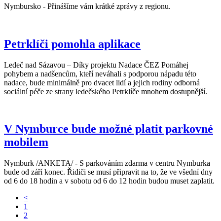
Nymbursko - Přinášíme vám krátké zprávy z regionu.
Petrklíči pomohla aplikace
Ledeč nad Sázavou – Díky projektu Nadace ČEZ Pomáhej
pohybem a nadšencům, kteří neváhali s podporou nápadu této
nadace, bude minimálně pro dvacet lidí a jejich rodiny odborná
sociální péče ze strany ledečského Petrklíče mnohem dostupnější.
V Nymburce bude možné platit parkovné
mobilem
Nymburk /ANKETA/ - S parkováním zdarma v centru Nymburka
bude od září konec. Řidiči se musí připravit na to, že ve všední dny
od 6 do 18 hodin a v sobotu od 6 do 12 hodin budou muset zaplatit.
<
1
2