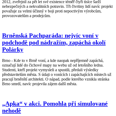
2012, zveřejnil za pět let své existence téměř čtyři tisíce šarží
nebezpečných a nekvalitních potravin. Tři čtvrtiny lidí navíc projekt
považuje za velmi účinný v boji proti nepoctivým výrobcům,
provozovatelům a prodejcům.
Brněnská Pachparáda: nejvíc voní v
podchodě pod nádražím, zapáchá okolí
Polárky
Brno - Kde to v Brně voní, a kde naopak nepříjemně zapáchá,
označují lidé do čichové mapy na webu už od letošního ledna.
Studenti, kteří projekt vymysleli a spustili, předali výsledky
představitelům města. S údaji o vonících i zapáchajících místech už
pracují brněnští architekti. O nápad, podle kterého vznikla stránka
Brno smrdí, navíc projevila zájem další města.
„Apka“ v akci. Pomohla při simulované
nehodě