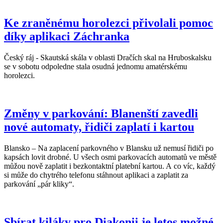
Ke zraněnému horolezci přivolali pomoc
díky aplikaci Záchranka
Český ráj - Skautská skála v oblasti Dračích skal na Hruboskalsku
se v sobotu odpoledne stala osudná jednomu amatérskému
horolezci.
Změny v parkování: Blanenští zavedli
nové automaty, řidiči zaplatí i kartou
Blansko – Na zaplacení parkovného v Blansku už nemusí řidiči po
kapsách lovit drobné. U všech osmi parkovacích automatů ve městě
můžou nově zaplatit i bezkontaktní platební kartou. A co víc, každý
si může do chytrého telefonu stáhnout aplikaci a zaplatit za
parkování „pár kliky“.
Sbírat kiláky pro Diakonii je letos možné