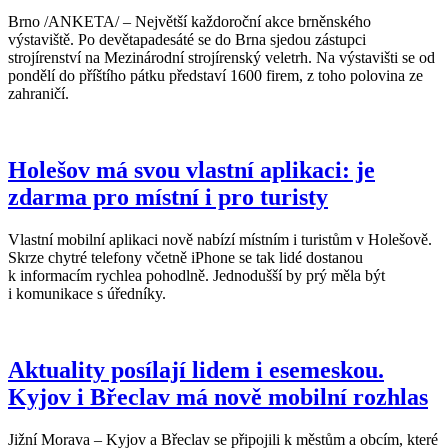
Brno /ANKETA/ – Největší každoroční akce brněnského
výstaviště. Po devětapadesáté se do Brna sjedou zástupci
strojírenství na Mezinárodní strojírenský veletrh. Na výstavišti se od
pondělí do příštího pátku představí 1600 firem, z toho polovina ze
zahraničí.
Holešov má svou vlastní aplikaci: je
zdarma pro místní i pro turisty
Vlastní mobilní aplikaci nově nabízí místním i turistům v Holešově.
Skrze chytré telefony včetně iPhone se tak lidé dostanou
k informacím rychlea pohodlně. Jednodušší by prý měla být
i komunikace s úředníky.
Aktuality posílají lidem i esemeskou.
Kyjov i Břeclav má nově mobilní rozhlas
Jižní Morava – Kyjov a Břeclav se připojili k městům a obcím, které