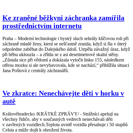
Ke zraněné běžkyni záchranka zamířila
prostřednictvím internetu
Praha – Moderní technologie i bystrý sluch sehrály klíčovou roli při
záchraně mladé ženy, která se nešťastně zranila, když si šla v úterý
odpoledne zaběhat do Dalejského údolí. Utrpěla závažný úraz, když
při běhu uklouzla – a zřítila se z asi desetimetrové skalní stěny.
„Zůstala sice při vědomí a dokázala vytočit linku 155, následkem
otřesu mozku si ale nevybavovala, kde se nachází,“ přiblížila situaci
Jana Poštová z centrály záchranářů.
Ve zkratce: Nenechávejte děti v horku v
autě
Královéhradecko /KRÁTKÉ ZPRÁVY/ - Strážníci apelují na
všechny řidiče, aby v současných vedrech nenechávali děti
v zavřených vozidlech.Teplota uvnitř vozidla přesahuje i 50 stupňů
Celsia a může dojít k ohrožení života.