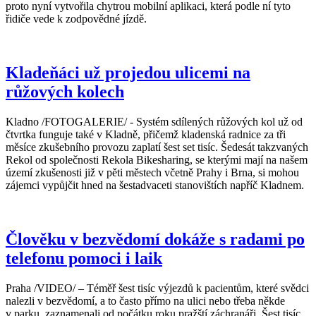
proto nyní vytvořila chytrou mobilní aplikaci, která podle ní tyto
řidiče vede k zodpovědné jízdě.
Kladeňáci už projedou ulicemi na
růžových kolech
Kladno /FOTOGALERIE/ - Systém sdílených růžových kol už od
čtvrtka funguje také v Kladně, přičemž kladenská radnice za tři
měsíce zkušebního provozu zaplatí šest set tisíc. Šedesát takzvaných
Rekol od společnosti Rekola Bikesharing, se kterými mají na našem
území zkušenosti již v pěti městech včetně Prahy i Brna, si mohou
zájemci vypůjčit hned na šestadvaceti stanovištích napříč Kladnem.
Člověku v bezvědomí dokáže s radami po
telefonu pomoci i laik
Praha /VIDEO/ – Téměř šest tisíc výjezdů k pacientům, které svědci
nalezli v bezvědomí, a to často přímo na ulici nebo třeba někde
v parku, zaznamenali od počátku roku pražští záchranáři. Šest tisíc