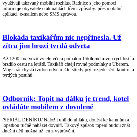
využívají takzvaný mobilní rozhlas. Radnice s jeho pomocí
informuje obyvatele o aktualitách třemi způsoby: přes mobilní
aplikaci, e-mailem nebo SMS zprávou.
Blokáda taxikářům nic nepřinesla. Už
zítra jim hrozí tvrdá odveta
Až 1200 taxi vozů vyjelo včera pomalou 15kilometrovou rychlostí a
brzdilo cestu na letiště. Taxikáři chtějí rovné podmínky s Uberem.
Magistrát chystá tvrdou odvetu. Od středy prý rozjede sérii kontrol a
tvrdých postihů.
Odborník: Topit na dálku je trend, kotel
ovládáte mobilem z dovolené
/SERIÁL DENÍKU/ Naložit uhlí do uhláku, donést ke kamnům a
lopatkou ručně naházet dovnitř. Takový způsob topení budou znát
dnešní děti možná už jen z vyprávění.