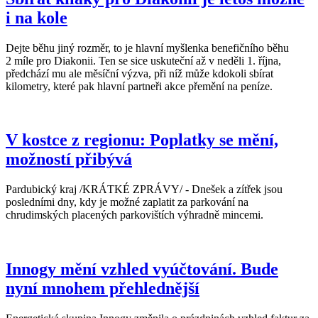
i na kole
Dejte běhu jiný rozměr, to je hlavní myšlenka benefičního běhu
2 míle pro Diakonii. Ten se sice uskuteční až v neděli 1. října,
předchází mu ale měsíční výzva, při níž může kdokoli sbírat
kilometry, které pak hlavní partneři akce přemění na peníze.
V kostce z regionu: Poplatky se mění,
možností přibývá
Pardubický kraj /KRÁTKÉ ZPRÁVY/ - Dnešek a zítřek jsou
posledními dny, kdy je možné zaplatit za parkování na
chrudimských placených parkovištích výhradně mincemi.
Innogy mění vzhled vyúčtování. Bude
nyní mnohem přehlednější