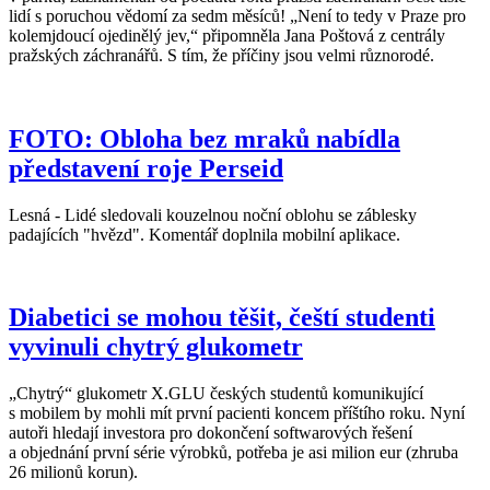
lidí s poruchou vědomí za sedm měsíců! „Není to tedy v Praze pro
kolemjdoucí ojedinělý jev,“ připomněla Jana Poštová z centrály
pražských záchranářů. S tím, že příčiny jsou velmi různorodé.
FOTO: Obloha bez mraků nabídla
představení roje Perseid
Lesná - Lidé sledovali kouzelnou noční oblohu se záblesky
padajících "hvězd". Komentář doplnila mobilní aplikace.
Diabetici se mohou těšit, čeští studenti
vyvinuli chytrý glukometr
„Chytrý“ glukometr X.GLU českých studentů komunikující
s mobilem by mohli mít první pacienti koncem příštího roku. Nyní
autoři hledají investora pro dokončení softwarových řešení
a objednání první série výrobků, potřeba je asi milion eur (zhruba
26 milionů korun).