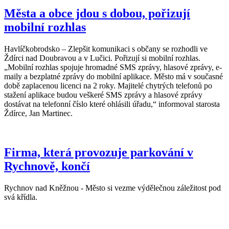
Města a obce jdou s dobou, pořizují
mobilní rozhlas
Havlíčkobrodsko – Zlepšit komunikaci s občany se rozhodli ve
Ždírci nad Doubravou a v Lučici. Pořizují si mobilní rozhlas.
„Mobilní rozhlas spojuje hromadné SMS zprávy, hlasové zprávy, e-
maily a bezplatné zprávy do mobilní aplikace. Město má v současné
době zaplacenou licenci na 2 roky. Majitelé chytrých telefonů po
stažení aplikace budou veškeré SMS zprávy a hlasové zprávy
dostávat na telefonní číslo které ohlásili úřadu,“ informoval starosta
Ždírce, Jan Martinec.
Firma, která provozuje parkování v
Rychnově, končí
Rychnov nad Kněžnou - Město si vezme výdělečnou záležitost pod
svá křídla.