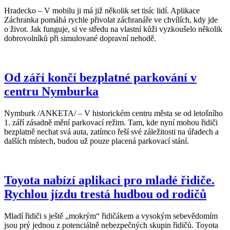
Hradecko – V mobilu ji má již několik set tisíc lidí. Aplikace
Záchranka pomáhá rychle přivolat záchranáře ve chvílích, kdy jde
o život. Jak funguje, si ve středu na vlastní kůži vyzkoušelo několik
dobrovolníků při simulované dopravní nehodě.
Od září končí bezplatné parkování v
centru Nymburka
Nymburk /ANKETA/ – V historickém centru města se od letošního
1. září zásadně mění parkovací režim. Tam, kde nyní mohou řidiči
bezplatně nechat svá auta, zatímco řeší své záležitosti na úřadech a
dalších místech, budou už pouze placená parkovací stání.
Toyota nabízí aplikaci pro mladé řidiče.
Rychlou jízdu trestá hudbou od rodičů
Mladí řidiči s ještě „mokrým“ řidičákem a vysokým sebevědomím
jsou prý jednou z potenciálně nebezpečných skupin řidičů. Toyota