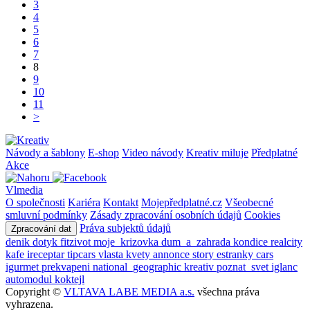
3
4
5
6
7
8
9
10
11
>
Návody a šablony
E-shop
Video návody
Kreativ miluje
Předplatné
Akce
Vlmedia
O společnosti
Kariéra
Kontakt
Mojepředplatné.cz
Všeobecné
smluvní podmínky
Zásady zpracování osobních údajů
Cookies
Práva subjektů údajů
Zpracování dat
denik
dotyk
fitzivot
moje_krizovka
dum_a_zahrada
kondice
realcity
kafe
ireceptar
tipcars
vlasta
kvety
annonce
story
estranky
cars
igurmet
prekvapeni
national_geographic
kreativ
poznat_svet
iglanc
automodul
koktejl
Copyright ©
VLTAVA LABE MEDIA a.s.
všechna práva
vyhrazena.