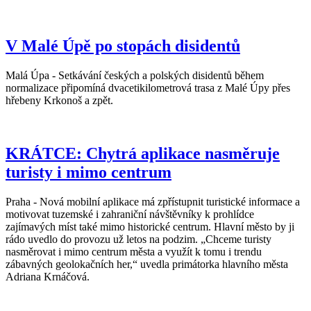
V Malé Úpě po stopách disidentů
Malá Úpa - Setkávání českých a polských disidentů během
normalizace připomíná dvacetikilometrová trasa z Malé Úpy přes
hřebeny Krkonoš a zpět.
KRÁTCE: Chytrá aplikace nasměruje
turisty i mimo centrum
Praha - Nová mobilní aplikace má zpřístupnit turistické informace a
motivovat tuzemské i zahraniční návštěvníky k prohlídce
zajímavých míst také mimo historické centrum. Hlavní město by ji
rádo uvedlo do provozu už letos na podzim. „Chceme turisty
nasměrovat i mimo centrum města a využít k tomu i trendu
zábavných geolokačních her,“ uvedla primátorka hlavního města
Adriana Krnáčová.