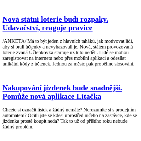
Nová státní loterie budí rozpaky.
Udavačství, reaguje pravice
/ANKETA/ Má to být jeden z hlavních taháků, jak motivovat lidi,
aby si brali účtenky a nevyhazovali je. Nová, státem provozovaná
loterie zvaná Účtenkovka startuje už tuto neděli. Lidé se mohou
zaregistrovat na internetu nebo přes mobilní aplikaci a odesílat
unikátní kódy z účtenek. Jednou za měsíc pak proběhne slosování.
Nakupování jízdenek bude snadnější.
Pomůže nová aplikace Lítačka
Chcete si označit lístek a žádný nemáte? Nerozumíte si s prodejním
automatem? Ocitli jste se kdesi uprostřed ničeho na zastávce, kde se
jízdenka prostě koupit nedá? Tak to už od příštího roku nebude
žádný problém.