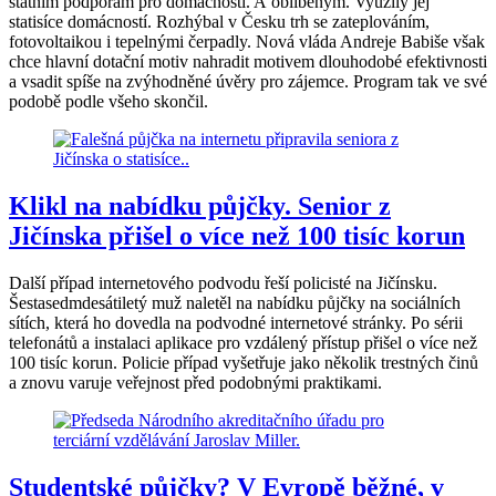
státním podporám pro domácnosti. A oblíbeným. Využily jej
statisíce domácností. Rozhýbal v Česku trh se zateplováním,
fotovoltaikou i tepelnými čerpadly. Nová vláda Andreje Babiše však
chce hlavní dotační motiv nahradit motivem dlouhodobé efektivnosti
a vsadit spíše na zvýhodněné úvěry pro zájemce. Program tak ve své
podobě podle všeho skončil.
Klikl na nabídku půjčky. Senior z
Jičínska přišel o více než 100 tisíc korun
Další případ internetového podvodu řeší policisté na Jičínsku.
Šestasedmdesátiletý muž naletěl na nabídku půjčky na sociálních
sítích, která ho dovedla na podvodné internetové stránky. Po sérii
telefonátů a instalaci aplikace pro vzdálený přístup přišel o více než
100 tisíc korun. Policie případ vyšetřuje jako několik trestných činů
a znovu varuje veřejnost před podobnými praktikami.
Studentské půjčky? V Evropě běžné, v