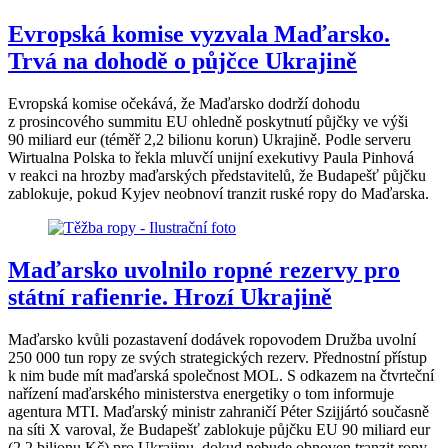
Evropská komise vyzvala Maďarsko.
Trvá na dohodě o půjčce Ukrajině
Evropská komise očekává, že Maďarsko dodrží dohodu
z prosincového summitu EU ohledně poskytnutí půjčky ve výši
90 miliard eur (téměř 2,2 bilionu korun) Ukrajině. Podle serveru
Wirtualna Polska to řekla mluvčí unijní exekutivy Paula Pinhová
v reakci na hrozby maďarských představitelů, že Budapešť půjčku
zablokuje, pokud Kyjev neobnoví tranzit ruské ropy do Maďarska.
Maďarsko uvolnilo ropné rezervy pro
státní rafienrie. Hrozí Ukrajině
Maďarsko kvůli pozastavení dodávek ropovodem Družba uvolní
250 000 tun ropy ze svých strategických rezerv. Přednostní přístup
k nim bude mít maďarská společnost MOL. S odkazem na čtvrteční
nařízení maďarského ministerstva energetiky o tom informuje
agentura MTI. Maďarský ministr zahraničí Péter Szijjártó současně
na síti X varoval, že Budapešť zablokuje půjčku EU 90 miliard eur
(2,2 bilionu Kč) pro Ukrajinu, dokud nebude obnoven tranzit ropy