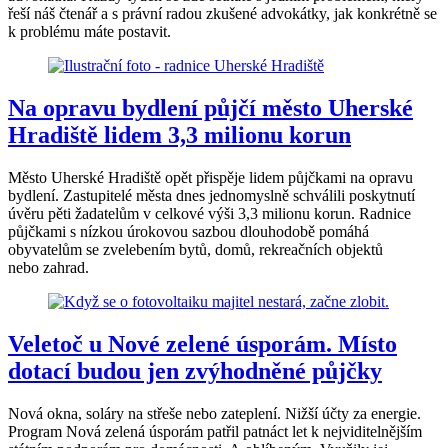
řeší náš čtenář a s právní radou zkušené advokátky, jak konkrétně se
k problému máte postavit.
Na opravu bydlení půjčí město Uherské
Hradiště lidem 3,3 milionu korun
Město Uherské Hradiště opět přispěje lidem půjčkami na opravu
bydlení. Zastupitelé města dnes jednomyslně schválili poskytnutí
úvěru pěti žadatelům v celkové výši 3,3 milionu korun. Radnice
půjčkami s nízkou úrokovou sazbou dlouhodobě pomáhá
obyvatelům se zvelebením bytů, domů, rekreačních objektů
nebo zahrad.
Veletoč u Nové zelené úsporám. Místo
dotací budou jen zvýhodněné půjčky
Nová okna, soláry na střeše nebo zateplení. Nižší účty za energie.
Program Nová zelená úsporám patřil patnáct let k nejviditelnějším