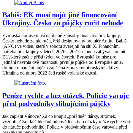
Babiš: EK musí najít jiné financování
Ukrajiny. Česko za půjčky ručit nebude
Evropská komise musí najít jiné způsoby financování Ukrajiny,
Česko nebude za nic ručit, řekl designovaný premiér Andrej Babiš
(ANO) ve videu, které v sobotu zveřejnil na síti X. Finančními
potřebami Ukrajiny v letech 2026 a 2027 se bude zabývat summit
EU, který začne příští týden ve čtvrtek. Evropská komise pro
jednání navrhla dvě možnosti, první je půjčka od Evropské unie,
druhou reparační půjčka zajištěná zmrazenými ruskými aktivy.
Ukrajina od února 2022 čelí ruské vojenské agresi.
Peníze rychle a bez otázek. Policie varuje
před podvodníky slibujícími půjčky
Jak zaplatit Vánoce? Za co koupit „pořádné“ dárky, stromek,
výzdobu? Zoufalé hledání odpovědí na tyto otázky může rychle vést
do náruče podvodníků. Policie v předvánočním čase varovala před
praktikami nepoctivců.