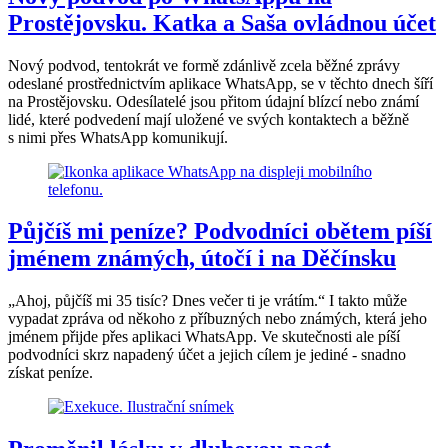
Prostějovsku. Katka a Saša ovládnou účet
Nový podvod, tentokrát ve formě zdánlivě zcela běžné zprávy
odeslané prostřednictvím aplikace WhatsApp, se v těchto dnech šíří
na Prostějovsku. Odesílatelé jsou přitom údajní blízcí nebo známí
lidé, které podvedení mají uložené ve svých kontaktech a běžně
s nimi přes WhatsApp komunikují.
Půjčíš mi peníze? Podvodníci obětem píší
jménem známých, útočí i na Děčínsku
„Ahoj, půjčíš mi 35 tisíc? Dnes večer ti je vrátím.“ I takto může
vypadat zpráva od někoho z příbuzných nebo známých, která jeho
jménem přijde přes aplikaci WhatsApp. Ve skutečnosti ale píší
podvodníci skrz napadený účet a jejich cílem je jediné - snadno
získat peníze.