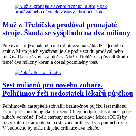
Muž z Třebíčska prodával pronajaté
stroje. Škoda se vyšplhala na dva miliony
Pracovní stroje a nákladní auta si převzal na základě nájemních
smluv. Místo jejich využívání je ale podle soudu prodával nebo
používal jako zástavu za půjčky. Muž z Třebíčska způsobil škodu
téměř dva miliony korun a dostal podmíněný trest.
Šest miliónů pro nového zubaře.
Pelhřimov řeší nedostatek lékařů půjčkou
Pelhřimovští zastupitelé schválili bezúročnou půjčku šest milionů
korun pro stomatologické zařízení. Chtějí podpořit dostupnost péče
zubařů ve městě. Podle starosty města Ladislava Meda (ODS) by
nový zubní lékař mohl ve městě začít ordinovat v srpnu nebo září.
V budoucnu by měla mít jeho ordinace dva lékaře.