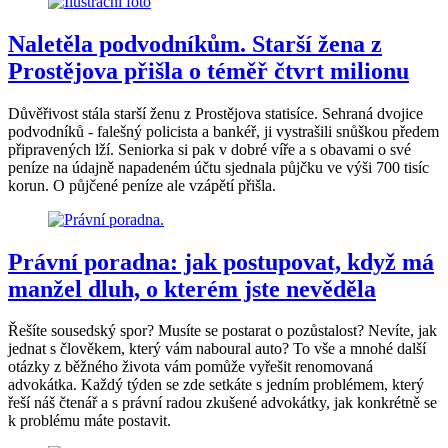
Naletěla podvodníkům. Starší žena z
Prostějova přišla o téměř čtvrt milionu
Důvěřivost stála starší ženu z Prostějova statisíce. Sehraná dvojice
podvodníků - falešný policista a bankéř, ji vystrašili snůškou předem
připravených lží. Seniorka si pak v dobré víře a s obavami o své
peníze na údajně napadeném účtu sjednala půjčku ve výši 700 tisíc
korun. O půjčené peníze ale vzápětí přišla.
Právní poradna: jak postupovat, když má
manžel dluh, o kterém jste nevěděla
Řešíte sousedský spor? Musíte se postarat o pozůstalost? Nevíte, jak
jednat s člověkem, který vám naboural auto? To vše a mnohé další
otázky z běžného života vám pomůže vyřešit renomovaná
advokátka. Každý týden se zde setkáte s jedním problémem, který
řeší náš čtenář a s právní radou zkušené advokátky, jak konkrétně se
k problému máte postavit.