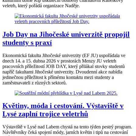
kulturním domě Říp uskuteční oblíbený charitativní Kabelkový
veletrh, který pořádá organizace Naděje.
Job Day na Jihočeské univerzitě propojil
studenty s praxí
Ekonomická fakulta Jihočeské univerzity (EF JU) uspořádala ve
dnech 14. a 15. dubna 2026 v prostorách Menzy JU veletrh
pracovních příležitostí JOB DAY, který přilákal stovky studentů
napříč fakultami Jihočeské univerzity. Dvoudenní akce nabídla
jedinečnou příležitost k přímému kontaktu mezi studenty a
zaměstnavateli z různých sektorů.
Květiny, móda i cestování. Výstaviště v
Lysé zaplní trojice veletrhů
Výstaviště v Lysé nad Labem chystá na tento týden pestrý program.
Návštěvníky čeká spojení módy, jarních květin i tipů na cestování