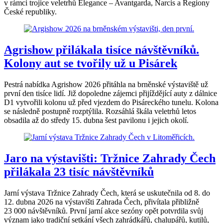
v rámci trojice veletrhů Elegance – Avantgarda, Narcis a Regiony
České republiky.
Agrishow přilákala tisíce návštěvníků.
Kolony aut se tvořily už u Pisárek
Pestrá nabídka Agrishow 2026 přitáhla na brněnské výstaviště už
první den tisíce lidí. Již dopoledne zájemci přijíždějící auty z dálnice
D1 vytvořili kolonu už před vjezdem do Pisáreckého tunelu. Kolona
se následně postupně rozptýlila. Rozsáhlá škála veletrhů letos
obsadila až do středy 15. dubna šest pavilonu i jejich okolí.
Jaro na výstavišti: Tržnice Zahrady Čech
přilákala 23 tisíc návštěvníků
Jarní výstava Tržnice Zahrady Čech, která se uskutečnila od 8. do
12. dubna 2026 na výstavišti Zahrada Čech, přivítala přibližně
23 000 návštěvníků. První jarní akce sezóny opět potvrdila svůj
význam jako tradiční setkání všech zahrádkářů, chalupářů, kutilů,