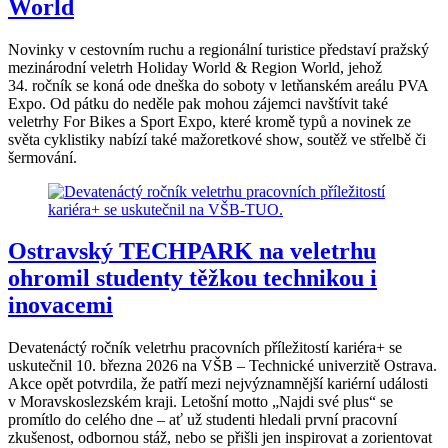
World
Novinky v cestovním ruchu a regionální turistice představí pražský
mezinárodní veletrh Holiday World & Region World, jehož
34. ročník se koná ode dneška do soboty v letňanském areálu PVA
Expo. Od pátku do neděle pak mohou zájemci navštívit také
veletrhy For Bikes a Sport Expo, které kromě typů a novinek ze
světa cyklistiky nabízí také mažoretkové show, soutěž ve střelbě či
šermování.
Ostravský TECHPARK na veletrhu
ohromil studenty těžkou technikou i
inovacemi
Devatenáctý ročník veletrhu pracovních příležitostí kariéra+ se
uskutečnil 10. března 2026 na VŠB – Technické univerzitě Ostrava.
Akce opět potvrdila, že patří mezi nejvýznamnější kariérní události
v Moravskoslezském kraji. Letošní motto „Najdi své plus“ se
promítlo do celého dne – ať už studenti hledali první pracovní
zkušenost, odbornou stáž, nebo se přišli jen inspirovat a zorientovat