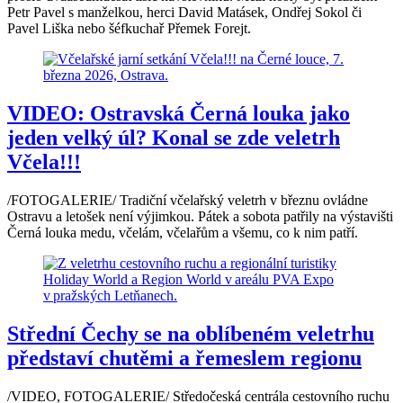
Petr Pavel s manželkou, herci David Matásek, Ondřej Sokol či
Pavel Liška nebo šéfkuchař Přemek Forejt.
VIDEO: Ostravská Černá louka jako
jeden velký úl? Konal se zde veletrh
Včela!!!
/FOTOGALERIE/ Tradiční včelařský veletrh v březnu ovládne
Ostravu a letošek není výjimkou. Pátek a sobota patřily na výstavišti
Černá louka medu, včelám, včelařům a všemu, co k nim patří.
Střední Čechy se na oblíbeném veletrhu
představí chutěmi a řemeslem regionu
/VIDEO, FOTOGALERIE/ Středočeská centrála cestovního ruchu