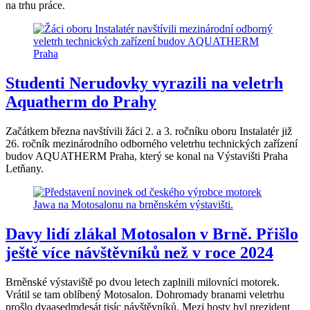
na trhu práce.
Studenti Nerudovky vyrazili na veletrh
Aquatherm do Prahy
Začátkem března navštívili žáci 2. a 3. ročníku oboru Instalatér již
26. ročník mezinárodního odborného veletrhu technických zařízení
budov AQUATHERM Praha, který se konal na Výstavišti Praha
Letňany.
Davy lidí zlákal Motosalon v Brně. Přišlo
ještě více návštěvníků než v roce 2024
Brněnské výstaviště po dvou letech zaplnili milovníci motorek.
Vrátil se tam oblíbený Motosalon. Dohromady branami veletrhu
prošlo dvaasedmdesát tisíc návštěvníků. Mezi hosty byl prezident