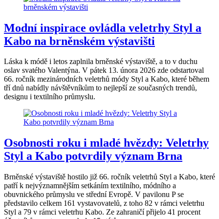
Modní inspirace ovládla veletrhy Styl a
Kabo na brněnském výstavišti
Láska k módě i letos zaplnila brněnské výstaviště, a to v duchu
oslav svatého Valentýna. V pátek 13. února 2026 zde odstartoval
66. ročník mezinárodních veletrhů módy Styl a Kabo, které během
tří dnů nabídly návštěvníkům to nejlepší ze současných trendů,
designu i textilního průmyslu.
Osobnosti roku i mladé hvězdy: Veletrhy
Styl a Kabo potvrdily význam Brna
Brněnské výstaviště hostilo již 66. ročník veletrhů Styl a Kabo, které
patří k nejvýznamnějším setkáním textilního, módního a
obuvnického průmyslu ve střední Evropě. V pavilonu P se
představilo celkem 161 vystavovatelů, z toho 82 v rámci veletrhu
Styl a 79 v rámci veletrhu Kabo. Ze zahraničí přijelo 41 procent