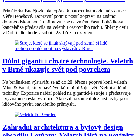
Primátorka Budějovic blahopřála k narozeninám oddané skautce
Věře Benešové. Dopravní podnik posílí dopravu na známou
dobrovodskou pouť a připravuje se na změnu času. Pohádková
kancelář se představila na veletrhu cestovního ruchu. Sběrný dvůr
v Dolní ulici bude v sobotu 28. března uzavřen.
Důlní giganti i chytré technologie. Veletrh
v Brně ukazuje svět pod povrchem
Na brněnském výstavišti se až do 28. března poprvé koná veletrh
Mine & Build, který návštěvníkům přibližuje svět těžební a důlní
techniky. Expozice nabízí pohled na gigantické stroje a představuje
i významné české výrobce. Akce zdůrazňuje důležitost těžby jako
klíčového prvku stavebního průmyslu.
Zahradní architektura a bytový design
obsadily Letňany. Veletrh láká na novinky