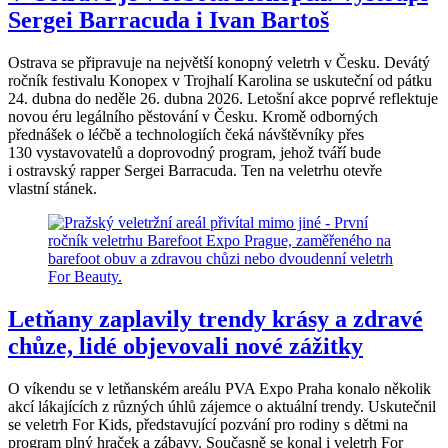
Sergei Barracuda i Ivan Bartoš
Ostrava se připravuje na největší konopný veletrh v Česku. Devátý
ročník festivalu Konopex v Trojhalí Karolina se uskuteční od pátku
24. dubna do neděle 26. dubna 2026. Letošní akce poprvé reflektuje
novou éru legálního pěstování v Česku. Kromě odborných
přednášek o léčbě a technologiích čeká návštěvníky přes
130 vystavovatelů a doprovodný program, jehož tváří bude
i ostravský rapper Sergei Barracuda. Ten na veletrhu otevře
vlastní stánek.
Letňany zaplavily trendy krásy a zdravé
chůze, lidé objevovali nové zážitky
O víkendu se v letňanském areálu PVA Expo Praha konalo několik
akcí lákajících z různých úhlů zájemce o aktuální trendy. Uskutečnil
se veletrh For Kids, představující pozvání pro rodiny s dětmi na
program plný hraček a zábavy. Současně se konal i veletrh For