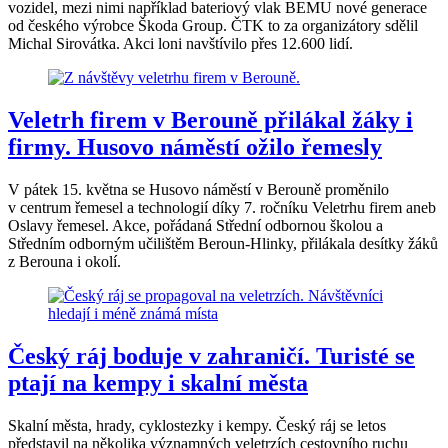
vozidel, mezi nimi například bateriový vlak BEMU nové generace
od českého výrobce Škoda Group. ČTK to za organizátory sdělil
Michal Sirovátka. Akci loni navštívilo přes 12.600 lidí.
Veletrh firem v Berouně přilákal žáky i
firmy. Husovo náměstí ožilo řemesly
V pátek 15. května se Husovo náměstí v Berouně proměnilo
v centrum řemesel a technologií díky 7. ročníku Veletrhu firem aneb
Oslavy řemesel. Akce, pořádaná Střední odbornou školou a
Středním odborným učilištěm Beroun-Hlinky, přilákala desítky žáků
z Berouna i okolí.
Český ráj boduje v zahraničí. Turisté se
ptají na kempy i skalní města
Skalní města, hrady, cyklostezky i kempy. Český ráj se letos
představil na několika významných veletrzích cestovního ruchu