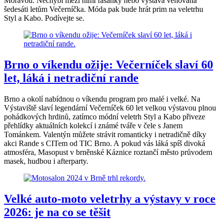
Moravou. Nechybí mezi nimi fašanky nebo výstava věnovana
šedesáti letům Večerníčka. Móda pak bude hrát prim na veletrhu
Styl a Kabo. Podívejte se.
Brno o víkendu ožije: Večerníček slaví 60
let, láká i netradiční rande
Brno a okolí nabídnou o víkendu program pro malé i velké. Na
Výstaviště slaví legendární Večerníček 60 let velkou výstavou plnou
pohádkových hrdinů, zatímco módní veletrh Styl a Kabo přiveze
přehlídky aktuálních kolekcí i známé tváře v čele s Janem
Tománkem. Valentýn můžete strávit romanticky i netradičně díky
akci Rande s CITem od TIC Brno. A pokud vás láká spíš divoká
atmosféra, Masopust v brněnské Káznice roztančí město průvodem
masek, hudbou i afterparty.
Velké auto-moto veletrhy a výstavy v roce
2026: je na co se těšit