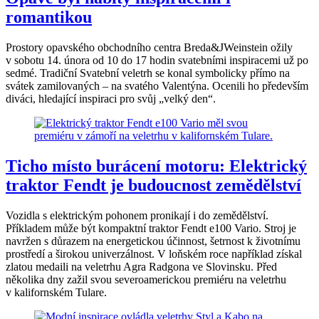
romantikou
Prostory opavského obchodního centra Breda&JWeinstein ožily
v sobotu 14. února od 10 do 17 hodin svatebními inspiracemi už po
sedmé. Tradiční Svatební veletrh se konal symbolicky přímo na
svátek zamilovaných – na svatého Valentýna. Ocenili ho především
diváci, hledající inspiraci pro svůj „velký den“.
Ticho místo burácení motoru: Elektrický
traktor Fendt je budoucnost zemědělství
Vozidla s elektrickým pohonem pronikají i do zemědělství.
Příkladem může být kompaktní traktor Fendt e100 Vario. Stroj je
navržen s důrazem na energetickou účinnost, šetrnost k životnímu
prostředí a širokou univerzálnost. V loňském roce například získal
zlatou medaili na veletrhu Agra Radgona ve Slovinsku. Před
několika dny zažil svou severoamerickou premiéru na veletrhu
v kalifornském Tulare.