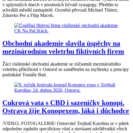
v uplynulých dnech v prostorách bývalé synagogy. Předtím to
schválili městští zastupitelé. Ocenění převzali Michael Thürer,
Zdravko Per a Filip Macek.
Obchodní akademie slavila úspěchy na
mezinárodním veletrhu fiktivních firem
Žáci vlašimské obchodní akademie se zúčastnili mezinárodního
veletrhu příležitostí v Ostravě se zaměřením na myšlenky a principy
podnikání Tomáše Bati.
Cukrová vata s CBD i sazeničky konopí.
Ostrava žije Konopexem, láká i důchodce
/VIDEO, FOTOGALERIE/ Ostravské Trojhalí Karolina se v pátek
odpoledne zaplnilo specifickou vůní a stovkami návštěvníků všech