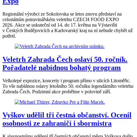
Expo
Regionální výrobci ze Sokolovska se letos znovu představí na
celostátním potravinářském veletrhu CZECH FOOD EXPO
2026. Akce se uskuteční od 14. do 17. května na Výstavišti
v Českých Budějovicích a Karlovarský kraj na ní nebude chybět už
potřetí.
Veletrh Zahrada Čech oslaví 50. ročník.
Pořadatelé nabídnou bohatý program
Velkolepé expozice, koncerty i program přímo v ulicích Litoměřic.
To vše nabídnou oslavy letošního 50. ročníku legendárního veletrhu
Zahrada Čech. Podzimní akce proběhne v polovině září.
Vyškov udělil tři čestná občanství. Ocenil
osobnosti ze zahraničí i sbormistra
K slavnostnímu udělení tří čestných občanství města Vyškova došlo