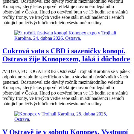
generací. Odstartoval zde devátý ročník mezinárodního veletrhu
Konopex, který letos poprvé reflektuje novou éru legálního
pěstování v Česku. Hned po otevření bran ve 13 hodin se u stánků
tvořily fronty, ve kterých vedle sebe stáli mladí nadšenci i senioři
pátrající po léčivých účincích této všestranné rostliny.
Cukrová vata s CBD i sazeničky konopí.
Ostrava žije Konopexem, láká i důchodce
/VIDEO, FOTOGALERIE/ Ostravské Trojhalí Karolina se v pátek
odpoledne zaplnilo specifickou vůní a stovkami návštěvníků všech
generací. Odstartoval zde devátý ročník mezinárodního veletrhu
Konopex, který letos poprvé reflektuje novou éru legálního
pěstování v Česku. Hned po otevření bran ve 13 hodin se u stánků
tvořily fronty, ve kterých vedle sebe stáli mladí nadšenci i senioři
pátrající po léčivých účincích této všestranné rostliny.
V Ostravě je v sobotu Konopex. Vystoupí