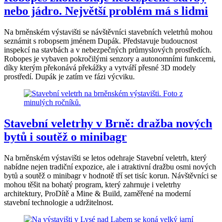
nebo jádro. Největší problém má s lidmi
Na brněnském výstavišti se návštěvníci stavebních veletrhů mohou
seznámit s robopsem jménem Dupák. Představuje budoucnost
inspekcí na stavbách a v nebezpečných průmyslových prostředích.
Robopes je vybaven pokročilými senzory a autonomními funkcemi,
díky kterým překonává překážky a vytváří přesné 3D modely
prostředí. Dupák je zatím ve fázi výcviku.
Stavební veletrhy v Brně: dražba nových
bytů i soutěž o minibagr
Na brněnském výstavišti se letos odehraje Stavební veletrh, který
nabídne nejen tradiční expozice, ale i atraktivní dražbu osmi nových
bytů a soutěž o minibagr v hodnotě tří set tisíc korun. Návštěvníci se
mohou těšit na bohatý program, který zahrnuje i veletrhy
architektury, ProDítě a Mine & Build, zaměřené na moderní
stavební technologie a udržitelnost.