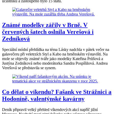
účastníků a zastoupeno bylo 15 států.
Známé modelky zářily v Brně. V
červených šatech oslnila Verešová i
Zedníková
Speciální módní přehlídka na téma Lásky nadchla v pátek večer na
galavečeru při veletrzích Styl a Kabo na brněnském výstavišti. Na
mole se objevily známé tváře jako modelky Kateřina Průšová a
Justýna Zedníková nebo moderátorka Sandra Pospíšilová. Andrea
Verešová se představila se synem.
Co dělat o víkendu? Fašank ve Strážnici a
Hodoníně, valentýnské kavárny
Deník připravil velký přehled víkendových akcí napříč jižní