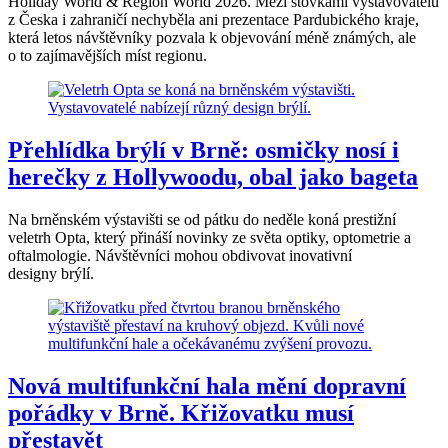
Holiday World & Region World 2026. Mezi stovkami vystavovatelů
z Česka i zahraničí nechyběla ani prezentace Pardubického kraje,
která letos návštěvníky pozvala k objevování méně známých, ale
o to zajímavějších míst regionu.
Přehlídka brýlí v Brně: osmičky nosí i
herečky z Hollywoodu, obal jako bageta
Na brněnském výstavišti se od pátku do neděle koná prestižní
veletrh Opta, který přináší novinky ze světa optiky, optometrie a
oftalmologie. Návštěvníci mohou obdivovat inovativní
designy brýlí.
Nová multifunkční hala mění dopravní
pořádky v Brně. Křižovatku musí
přestavět