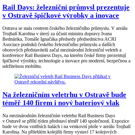
Rail Days: železniční průmysl prezentuje
v Ostravě špičkové výrobky a inovace
Ostrava se stala centrem českého železničního průmyslu. V areálu
Trojhalí Karolina v úterý za účasti ministra dopravy Ivana
Bednárika, Tomáše Ignačáka předsedy předsednictva ACRI
Asociace podniků českého železničního průmyslu a dalších
oborových představitelů začal mezinárodní železniční veletrh a
konference Rail Business Days, na kterém české firmy prezentují
špičkové výrobky, technologie a inovace pro moderní, bezpečnou a
udržitelnou mobilitu.
Na železničním veletrhu v Ostravě bude
téměř 140 firem i nový bateriový vlak
Na mezinárodním železničním veletrhu Rail Business Days
v Ostravě se příští týden představí téměř 140 společností. Expozice
bude ve dvou vnitřních halách i na venkovní ploše v areálu Trojhalí
Karolina. Na přilehlém kolejišti firmy vystaví 17 kolejových