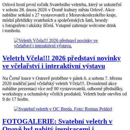
Orlová hostí první ročník Svatebního veletrhu, který se uskuteční
v sobotu 28. února 2026 v Domě kultury města Orlové. Akce
nabídne setkání s 27 vystavovateli z Moravskoslezského kraje,
módní přehlídky svatebních a společenských šatů, besedy
s fotografem i ukázky líčení. Vstupné zahrnuje welcome drink
i tombolu.
Veletrh Včela!!! 2026 představí novinky
ve včelařství i interaktivní výstavu
Na Černé louce v Ostravě proběhne v pátek 6. a sobotu 7. března
2026 tradiční jarní včelařský veletrh Včela!!!. Dvoudenní akce
nabídne prezentaci více než 90 vystavovatelů, odborné přednášky,
workshopy a ochutnávky včelích produktů. Veletrh bude otevřen od
9 do 17 hodin.
FOTOGALERIE: Svatební veletrh v
Opavě byl nabitý inspiracemi i