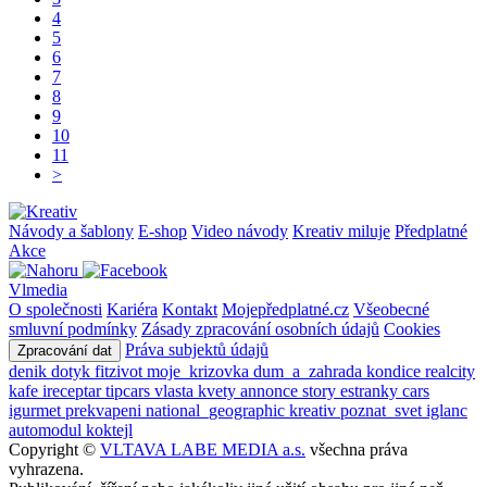
4
5
6
7
8
9
10
11
>
Návody a šablony
E-shop
Video návody
Kreativ miluje
Předplatné
Akce
Vlmedia
O společnosti
Kariéra
Kontakt
Mojepředplatné.cz
Všeobecné
smluvní podmínky
Zásady zpracování osobních údajů
Cookies
Práva subjektů údajů
Zpracování dat
denik
dotyk
fitzivot
moje_krizovka
dum_a_zahrada
kondice
realcity
kafe
ireceptar
tipcars
vlasta
kvety
annonce
story
estranky
cars
igurmet
prekvapeni
national_geographic
kreativ
poznat_svet
iglanc
automodul
koktejl
Copyright ©
VLTAVA LABE MEDIA a.s.
všechna práva
vyhrazena.