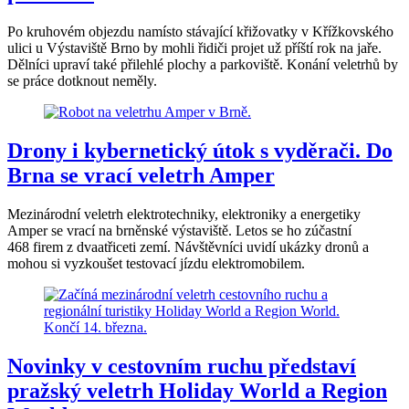
Po kruhovém objezdu namísto stávající křižovatky v Křížkovského
ulici u Výstaviště Brno by mohli řidiči projet už příští rok na jaře.
Dělníci upraví také přilehlé plochy a parkoviště. Konání veletrhů by
se práce dotknout neměly.
Drony i kybernetický útok s vyděrači. Do
Brna se vrací veletrh Amper
Mezinárodní veletrh elektrotechniky, elektroniky a energetiky
Amper se vrací na brněnské výstaviště. Letos se ho zúčastní
468 firem z dvaatřiceti zemí. Návštěvníci uvidí ukázky dronů a
mohou si vyzkoušet testovací jízdu elektromobilem.
Novinky v cestovním ruchu představí
pražský veletrh Holiday World a Region