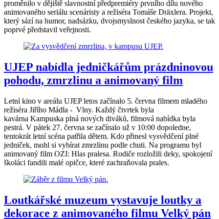
proměnilo v dějiště slavnostní předpremiéry prvního dílu nového
animovaného seriálu scenáristy a režiséra Tomáše Dräxlera. Projekt,
který sází na humor, nadsázku, dvojsmyslnost českého jazyka, se tak
poprvé představil veřejnosti.
UJEP nabídla jedničkářům prázdninovou
pohodu, zmrzlinu a animovaný film
Letní kino v areálu UJEP letos začínalo 5. června filmem mladého
režiséra Jiřího Mádla - Vlny. Každý čtvrtek byla
kavárna Kampuska plná nových diváků, filmová nabídka byla
pestrá. V pátek 27. června se začínalo už v 10:00 dopoledne,
tentokrát letní scéna patřila dětem. Kdo přinesl vysvědčení plné
jedniček, mohl si vybírat zmrzlinu podle chuti. Na programu byl
animovaný film OZI: Hlas pralesa. Rodiče rozložili deky, spokojení
školáci fandili malé opičce, které zachraňovala prales.
Loutkářské muzeum vystavuje loutky a
dekorace z animovaného filmu Velký pán