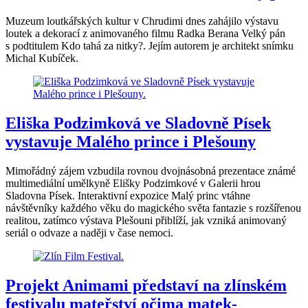
Muzeum loutkářských kultur v Chrudimi dnes zahájilo výstavu
loutek a dekorací z animovaného filmu Radka Berana Velký pán
s podtitulem Kdo tahá za nitky?. Jejím autorem je architekt snímku
Michal Kubíček.
Eliška Podzimková ve Sladovně Písek
vystavuje Malého prince i Plešouny
Mimořádný zájem vzbudila rovnou dvojnásobná prezentace známé
multimediální umělkyně Elišky Podzimkové v Galerii hrou
Sladovna Písek. Interaktivní expozice Malý princ vtáhne
návštěvníky každého věku do magického světa fantazie s rozšířenou
realitou, zatímco výstava Plešouni přiblíží, jak vzniká animovaný
seriál o odvaze a naději v čase nemoci.
Projekt Animami představí na zlínském
festivalu mateřství očima matek-