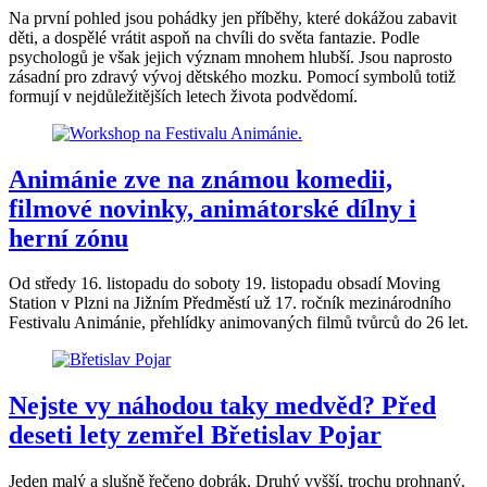
Na první pohled jsou pohádky jen příběhy, které dokážou zabavit
děti, a dospělé vrátit aspoň na chvíli do světa fantazie. Podle
psychologů je však jejich význam mnohem hlubší. Jsou naprosto
zásadní pro zdravý vývoj dětského mozku. Pomocí symbolů totiž
formují v nejdůležitějších letech života podvědomí.
Animánie zve na známou komedii,
filmové novinky, animátorské dílny i
herní zónu
Od středy 16. listopadu do soboty 19. listopadu obsadí Moving
Station v Plzni na Jižním Předměstí už 17. ročník mezinárodního
Festivalu Animánie, přehlídky animovaných filmů tvůrců do 26 let.
Nejste vy náhodou taky medvěd? Před
deseti lety zemřel Břetislav Pojar
Jeden malý a slušně řečeno dobrák. Druhý vyšší, trochu prohnaný.