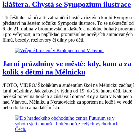
kláštera. Chystá se Sympozium ilustrace
Tři čeští ilustrátoři a tři zahraniční hosté z různých koutů Evropy se
představí na šestém ročníku Sympozia ilustrace. To se uskuteční od
6. do 21. dubna v broumovském klášteře a nabídne bohatý program
i pro veřejnost, a to například promítání nejnovějších animovaných
filmů, besedy, rozhovory či dílny pro děti.
Jarní prázdniny ve městě: kdy, kam a za
kolik s dětmi na Mělnicku
/FOTO, VIDEO/ Školákům a studentům škol na Mělnicku začínají
jarní prázdniny. Jak zabavit v týdnu od 19. do 25. února děti, které
nečeká pobyt na horách a zůstávají doma? Kdy a kam v Kalupech
nad Vltavou, Mělníku a Neratovicích za sportem na ledě i ve vodě
nebo do kina a na další místa.