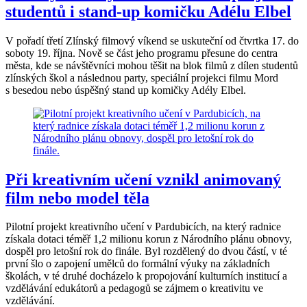
studentů i stand-up komičku Adélu Elbel
V pořadí třetí Zlínský filmový víkend se uskuteční od čtvrtka 17. do
soboty 19. října. Nově se část jeho programu přesune do centra
města, kde se návštěvníci mohou těšit na blok filmů z dílen studentů
zlínských škol a následnou party, speciální projekci filmu Mord
s besedou nebo úspěšný stand up komičky Adély Elbel.
Při kreativním učení vznikl animovaný
film nebo model těla
Pilotní projekt kreativního učení v Pardubicích, na který radnice
získala dotaci téměř 1,2 milionu korun z Národního plánu obnovy,
dospěl pro letošní rok do finále. Byl rozdělený do dvou částí, v té
první šlo o zapojení umělců do formální výuky na základních
školách, v té druhé docházelo k propojování kulturních institucí a
vzdělávání edukátorů a pedagogů se zájmem o kreativitu ve
vzdělávání.