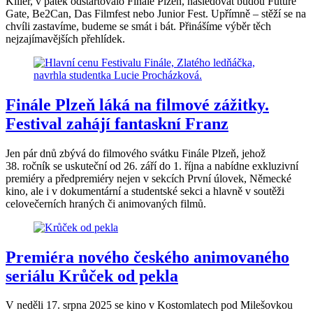
Killer, v pátek odstartovalo Finále Plzeň, následovat budou Future
Gate, Be2Can, Das Filmfest nebo Junior Fest. Upřímně – stěží se na
chvíli zastavíme, budeme se smát i bát. Přinášíme výběr těch
nejzajímavějších přehlídek.
Finále Plzeň láká na filmové zážitky.
Festival zahájí fantaskní Franz
Jen pár dnů zbývá do filmového svátku Finále Plzeň, jehož
38. ročník se uskuteční od 26. září do 1. října a nabídne exkluzivní
premiéry a předpremiéry nejen v sekcích První úlovek, Německé
kino, ale i v dokumentární a studentské sekci a hlavně v soutěži
celovečerních hraných či animovaných filmů.
Premiéra nového českého animovaného
seriálu Krůček od pekla
V neděli 17. srpna 2025 se kino v Kostomlatech pod Milešovkou