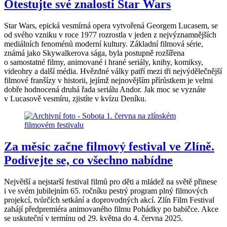
Otestujte své znalosti Star Wars
Star Wars, epická vesmírná opera vytvořená Georgem Lucasem, se
od svého vzniku v roce 1977 rozrostla v jeden z nejvýznamnějších
mediálních fenoménů moderní kultury. Základní filmová série,
známá jako Skywalkerova sága, byla postupně rozšířena
o samostatné filmy, animované i hrané seriály, knihy, komiksy,
videohry a další média. Hvězdné války patří mezi tři nejvýdělečnější
filmové franšízy v historii, jejímž nejnovějším přírůstkem je velmi
dobře hodnocená druhá řada seriálu Andor. Jak moc se vyznáte
v Lucasově vesmíru, zjistíte v kvízu Deníku.
Za měsíc začne filmový festival ve Zlíně.
Podívejte se, co všechno nabídne
Největší a nejstarší festival filmů pro děti a mládež na světě přinese
i ve svém jubilejním 65. ročníku pestrý program plný filmových
projekcí, tvůrčích setkání a doprovodných akcí. Zlín Film Festival
zahájí předpremiéra animovaného filmu Pohádky po babičce. Akce
se uskuteční v termínu od 29. května do 4. června 2025.