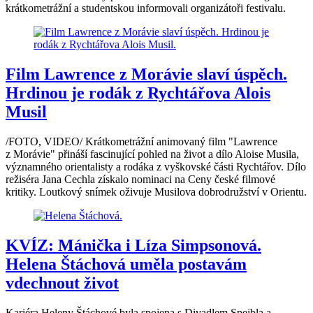
krátkometrážní a studentskou informovali organizátoři festivalu.
Film Lawrence z Morávie slaví úspěch.
Hrdinou je rodák z Rychtářova Alois
Musil
/FOTO, VIDEO/ Krátkometrážní animovaný film "Lawrence
z Morávie" přináší fascinující pohled na život a dílo Aloise Musila,
významného orientalisty a rodáka z vyškovské části Rychtářov. Dílo
režiséra Jana Cechla získalo nominaci na Ceny české filmové
kritiky. Loutkový snímek oživuje Musilova dobrodružství v Orientu.
KVÍZ: Mánička i Líza Simpsonová.
Helena Štáchová uměla postavám
vdechnout život
Kariéra Heleny Štáchové byla spojena s Divadlem Spejbla a