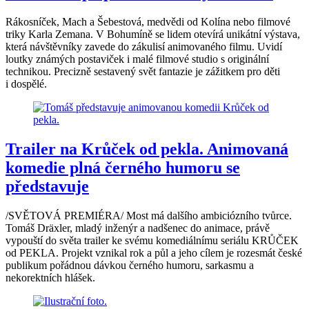
Rákosníček, Mach a Šebestová, medvědi od Kolína nebo filmové
triky Karla Zemana. V Bohumíně se lidem otevírá unikátní výstava,
která návštěvníky zavede do zákulisí animovaného filmu. Uvidí
loutky známých postaviček i malé filmové studio s originální
technikou. Precizně sestavený svět fantazie je zážitkem pro děti
i dospělé.
Trailer na Krůček od pekla. Animovaná
komedie plná černého humoru se
představuje
/SVĚTOVÁ PREMIÉRA/ Most má dalšího ambiciózního tvůrce.
Tomáš Dräxler, mladý inženýr a nadšenec do animace, právě
vypouští do světa trailer ke svému komediálnímu seriálu KRŮČEK
od PEKLA. Projekt vznikal rok a půl a jeho cílem je rozesmát české
publikum pořádnou dávkou černého humoru, sarkasmu a
nekorektních hlášek.