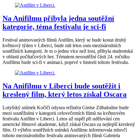
Na Anifilmu přibyla jedna soutěžní
kategorie, téma festivalu je sci-fi
Festival animovaných filmů Anifilm, který se bude konat druhý
květnový týden v Liberci, bude mít letos osm mezinárodních
soutěžních kategorii. Je to o jednu více než loni, přibyla studentská
v oblasti počítačových her. Tématem nesoutěžní části 24. ročníku
Anifilmu bude sci-fi v animaci, poprvé v historii tohoto festivalu.
Na Anifilmu v Liberci bude soutěžit i
kreslený film, který letos získal Oscara
Lotyšský snímek Kočičí odysea režiséra Gintse Zilbalodise bude
mezi soutěžními v kategorii celovečerních filmů na květnovém
festivalu Anifilm v Liberci. Letos už uspěl při udělování cen
americké filmové akademie, když získal Oscara za nejlepší kreslený
film. O výběru soutěžních snímků Anifilmu informovala mluvčí
tohoto mezinárodního festivalu animovaných filmů Gabriela