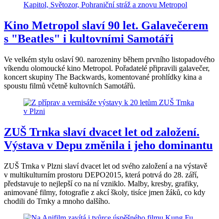
Kino Metropol slaví 90 let. Galavečerem
s "Beatles" i kultovními Samotáři
Ve velkém stylu oslaví 90. narozeniny během prvního listopadového
víkendu olomoucké kino Metropol. Pořadatelé připravili galavečer,
koncert skupiny The Backwards, komentované prohlídky kina a
spoustu filmů včetně kultovních Samotářů.
ZUŠ Trnka slaví dvacet let od založení.
Výstava v Depu změnila i jeho dominantu
ZUŠ Trnka v Plzni slaví dvacet let od svého založení a na výstavě
v multikulturním prostoru DEPO2015, která potrvá do 28. září,
představuje to nejlepší co na ní vzniklo. Malby, kresby, grafiky,
animované filmy, fotografie z akcí školy, tisíce jmen žáků, co kdy
chodili do Trnky a mnoho dalšího.