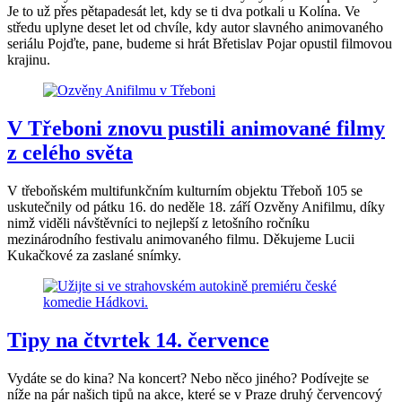
Je to už přes pětapadesát let, kdy se ti dva potkali u Kolína. Ve
středu uplyne deset let od chvíle, kdy autor slavného animovaného
seriálu Pojďte, pane, budeme si hrát Břetislav Pojar opustil filmovou
krajinu.
V Třeboni znovu pustili animované filmy
z celého světa
V třeboňském multifunkčním kulturním objektu Třeboň 105 se
uskutečnily od pátku 16. do neděle 18. září Ozvěny Anifilmu, díky
nimž viděli návštěvníci to nejlepší z letošního ročníku
mezinárodního festivalu animovaného filmu. Děkujeme Lucii
Kukačkové za zaslané snímky.
Tipy na čtvrtek 14. července
Vydáte se do kina? Na koncert? Nebo něco jiného? Podívejte se
níže na pár našich tipů na akce, které se v Praze druhý červencový