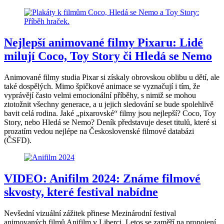
Nejlepší animované filmy Pixaru: Lidé
milují Coco, Toy Story či Hledá se Nemo
Animované filmy studia Pixar si získaly obrovskou oblibu u dětí, ale
také dospělých. Mimo špičkové animace se vyznačují i tím, že
vyprávějí často velmi emocionální příběhy, s nimiž se mohou
ztotožnit všechny generace, a u jejich sledování se bude spolehlivě
bavit celá rodina. Jaké „pixarovské“ filmy jsou nejlepší? Coco, Toy
Story, nebo Hledá se Nemo? Deník představuje deset titulů, které si
prozatím vedou nejlépe na Československé filmové databázi
(ČSFD).
VIDEO: Anifilm 2024: Známe filmové
skvosty, které festival nabídne
Nevšední vizuální zážitek přinese Mezinárodní festival
animovaných filmů Anifilm v Liberci. Letos se zaměří na propojení