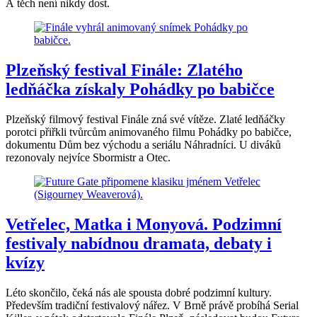
A těch není nikdy dost.
Plzeňský festival Finále: Zlatého
ledňáčka získaly Pohádky po babičce
Plzeňský filmový festival Finále zná své vítěze. Zlaté ledňáčky
porotci přiřkli tvůrcům animovaného filmu Pohádky po babičce,
dokumentu Dům bez východu a seriálu Náhradníci. U diváků
rezonovaly nejvíce Sbormistr a Otec.
Vetřelec, Matka i Monyová. Podzimní
festivaly nabídnou dramata, debaty i
kvízy
Léto skončilo, čeká nás ale spousta dobré podzimní kultury.
Především tradiční festivalový nářez. V Brně právě probíhá Serial