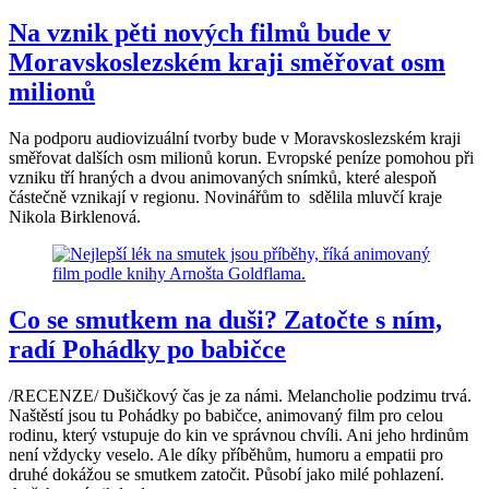
Na vznik pěti nových filmů bude v
Moravskoslezském kraji směřovat osm
milionů
Na podporu audiovizuální tvorby bude v Moravskoslezském kraji
směřovat dalších osm milionů korun. Evropské peníze pomohou při
vzniku tří hraných a dvou animovaných snímků, které alespoň
částečně vznikají v regionu. Novinářům to sdělila mluvčí kraje
Nikola Birklenová.
Co se smutkem na duši? Zatočte s ním,
radí Pohádky po babičce
/RECENZE/ Dušičkový čas je za námi. Melancholie podzimu trvá.
Naštěstí jsou tu Pohádky po babičce, animovaný film pro celou
rodinu, který vstupuje do kin ve správnou chvíli. Ani jeho hrdinům
není vždycky veselo. Ale díky příběhům, humoru a empatii pro
druhé dokážou se smutkem zatočit. Působí jako milé pohlazení.