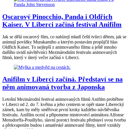
Oscarový Pinocchio, Panda i Oldřich
Kaiser. V Liberci začíná festival Anifilm
Jak se dělá oscarový film, co nabízejí mladí čeští tvůrci dětem, jak se
animují povídky Murakamiho a kterým postavám propůjčil hlas
Oldřich Kaiser. To nejlepší z animovaného filmu a ještě mnoho
dalšího uvidí návštěvníci Mezinárodním festivalu animovaných
filmů, který v úterý večer začíná v Liberci.
Anifilm v Liberci začíná. Představí se na
něm animovaná tvorba z Japonska
Letošní Mezinárodní festival animovaných filmů Anifilm proběhne
v Liberci od 2. do 7. května a jeho centrem se opět stane Liberecký
zámek, kam by měly směřovat první kroky každého návštěvníka
festivalu. Anifilm ocení a připomene mistrovství animátora Alfonse
Mensdorffa-Pouillyho, slavní porotci festivalu představí svou tvorbu
a překvapením budou i amatérské animované filmy, které vznikly