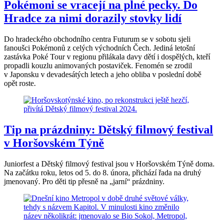
Pokémoni se vracejí na plné pecky. Do
Hradce za nimi dorazily stovky lidí
Do hradeckého obchodního centra Futurum se v sobotu sjeli
fanoušci Pokémonů z celých východních Čech. Jediná letošní
zastávka Poké Tour v regionu přilákala davy dětí i dospělých, kteří
propadli kouzlu animovaných postaviček. Fenomén se zrodil
v Japonsku v devadesátých letech a jeho obliba v poslední době
opět roste.
Tip na prázdniny: Dětský filmový festival
v Horšovském Týně
Juniorfest a Dětský filmový festival jsou v Horšovském Týně doma.
Na začátku roku, letos od 5. do 8. února, přichází řada na druhý
jmenovaný. Pro děti tip přesně na „jarní“ prázdniny.