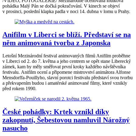
/VIDEO, FOTOGALERIE/ Mezinárodně oceňovaná loutková
pohádka Malý Pán se dočká pokračování. V kinech se objeví
v prosinci, poslední klapka padla v noci 14. dubna v lomu u Prahy.
Anifilm v Liberci se blíží. Představí se na
něm animovaná tvorba z Japonska
Letošní Mezinárodní festival animovaných filmů Anifilm proběhne
v Liberci od 2. do 7. května a jeho centrem se opět stane Liberecký
zámek, kam by měly směřovat první kroky každého návštěvníka
festivalu. Anifilm ocení a připomene mistrovství animátora Alfonse
Mensdorffa-Pouillyho, slavní porotci festivalu představí svou tvorbu
a překvapením budou i amatérské animované filmy, které vznikly
před rokem 1990.
České pohádky: Krtek vznikl díky
zakopnutí, Šebestovou namluvil Nárožný
nasucho