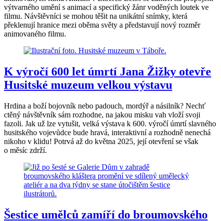
výtvarného umění s animací a specifický žánr voděných loutek ve
filmu. Návštěvníci se mohou těšit na unikátní snímky, která
překlenují hranice mezi oběma světy a představují nový rozměr
animovaného filmu.
K výročí 600 let úmrtí Jana Žižky otevře
Husitské muzeum velkou výstavu
Hrdina a boží bojovník nebo padouch, mordýř a násilník? Nechť
ctěný návštěvník sám rozhodne, na jakou misku vah vloží svoji
fazoli. Jak už lze vytušit, velká výstava k 600. výročí úmrtí slavného
husitského vojevůdce bude hravá, interaktivní a rozhodně nenechá
nikoho v klidu! Potrvá až do května 2025, její otevření se však
o měsíc zdrží.
Šestice umělců zamíří do broumovského