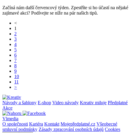
Začíná nám další červencový týden. Zpestříte si ho účastí na nějaké
zajímavé akci? Podívejte se níže na pár našich tipů.
<
1
2
3
4
5
6
7
8
9
10
11
>
Návody a šablony
E-shop
Video návody
Kreativ miluje
Předplatné
Akce
Vlmedia
O společnosti
Kariéra
Kontakt
Mojepředplatné.cz
Všeobecné
smluvní podmínky
Zásady zpracování osobních údajů
Cookies