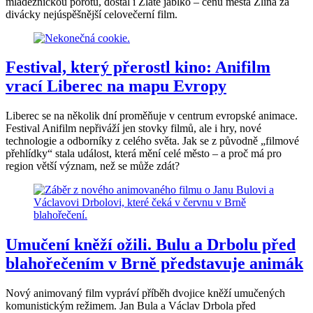
mládežnickou porotu, dostal i Zlaté jablko – cenu města Zlína za
divácky nejúspěšnější celovečerní film.
Festival, který přerostl kino: Anifilm
vrací Liberec na mapu Evropy
Liberec se na několik dní proměňuje v centrum evropské animace.
Festival Anifilm nepřiváží jen stovky filmů, ale i hry, nové
technologie a odborníky z celého světa. Jak se z původně „filmové
přehlídky“ stala událost, která mění celé město – a proč má pro
region větší význam, než se může zdát?
Umučení kněží ožili. Bulu a Drbolu před
blahořečením v Brně představuje animák
Nový animovaný film vypráví příběh dvojice kněží umučených
komunistickým režimem. Jan Bula a Václav Drbola před