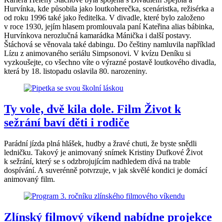
Hurvínka, kde působila jako loutkoherečka, scenáristka, režisérka a
od roku 1996 také jako ředitelka. V divadle, které bylo založeno
v roce 1930, jejím hlasem promlouvala paní Kateřina alias bábinka,
Hurvínkova nerozlučná kamarádka Mánička i další postavy.
Štáchová se věnovala také dabingu. Do češtiny namluvila například
Lízu z animovaného seriálu Simpsonovi. V kvízu Deníku si
vyzkoušejte, co všechno víte o výrazné postavě loutkového divadla,
která by 18. listopadu oslavila 80. narozeniny.
Ty vole, dvě kila dole. Film Život k
sežrání baví děti i rodiče
Parádní jízda plná hlášek, hudby a žravé chuti, že byste snědli
ledničku. Takový je animovaný snímek Kristiny Dufkové Život
k sežrání, který se s odzbrojujícím nadhledem dívá na trable
dospívání. A suverénně potvrzuje, v jak skvělé kondici je domácí
animovaný film.
Zlínský filmový víkend nabídne projekce