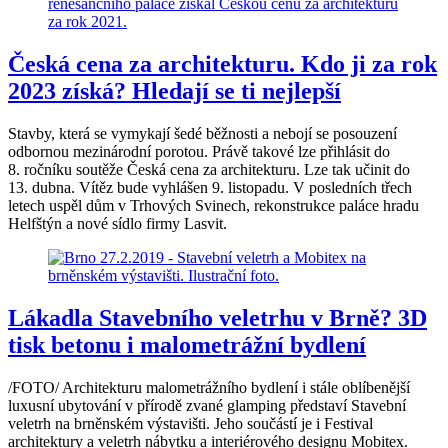
Česká cena za architekturu. Kdo ji za rok
2023 získá? Hledají se ti nejlepší
Stavby, která se vymykají šedé běžnosti a nebojí se posouzení
odbornou mezinárodní porotou. Právě takové lze přihlásit do
8. ročníku soutěže Česká cena za architekturu. Lze tak učinit do
13. dubna. Vítěz bude vyhlášen 9. listopadu. V posledních třech
letech uspěl dům v Trhových Svinech, rekonstrukce paláce hradu
Helfštýn a nové sídlo firmy Lasvit.
Lákadla Stavebního veletrhu v Brně? 3D
tisk betonu i malometrážní bydlení
/FOTO/ Architekturu malometrážního bydlení i stále oblíbenější
luxusní ubytování v přírodě zvané glamping představí Stavební
veletrh na brněnském výstavišti. Jeho součástí je i Festival
architektury a veletrh nábytku a interiérového designu Mobitex.