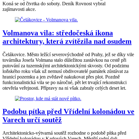
Koná se od čtvrtka do soboty. Deník Rovnost vybral
zajímavosti akce.
Volmanova vila: středočeská ikona
architektury, která zvítězila nad osudem
Čelákovice. Město ležící severovýchodně od Prahy, jež se díky vile
továrníka Josefa Volmana stalo důležitou zastávkou na cestě při
putování za tuzemskými architektonickými skvosty. Od podzimu
loňského roku však už nemusí obdivovatelé památek zůstávat za
hranicí pozemku a jen zvědavě nakukovat přes plot. Pozdně
funkcionalistická vila se po náročné, pět let trvající rekonstrukci
otevřela veřejnosti. Přípravy na ni však zabraly celých deset let.
Podobu pítka před Vřídelní kolonádou ve
Varech určí soutěž
Architektonicko-výtvarná soutěž rozhodne o podobě pítka před
Vřídelní kolonádou v Karlových Varech. Městští radní dali