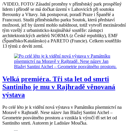
/VIDEO, FOTO/ Zásadní proměny v příměstský park prospěšný
lidem i přírodě se má dočkat území v Lahovicích při soutoku
Berounky a Vltavy. Jak postupovat, poradí Praze i Španělé a
Francouzi. Studii příměstského parku Soutok, která představí
možnosti, jež by území mohlo nabídnout, totiž vytvoří mezinárodní
tým vzešlý z urbanisticko-krajinářské soutěže: zástupci
architektonických ateliérů NORMA (z České republiky), EMF
(Španělsko/Katalánsko) a PARETO (Francie). Celkem soutěžilo
13 týmů z devíti zemí.
Velká premiéra. Tři sta let od smrti
Santiniho je mu v Rajhradě věnovaná
výstava
Po celé léto je k vidění nová výstava v Památníku písemnictví na
Moravě v Rajhradě. Nese název Jan Blažej Santini Aichel –
Geometrie posvátného prostoru a vznikla k výročí tří set let od
Santiniho smrti. Autorem je Ladislav Moučka.