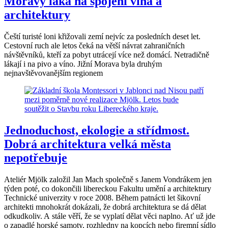
Moravy láká na spojení vína a
architektury
Čeští turisté loni křižovali zemí nejvíc za posledních deset let.
Cestovní ruch ale letos čeká na větší návrat zahraničních
návštěvníků, kteří za pobyt utrácejí více než domácí. Netradičně
lákají i na pivo a víno. Jižní Morava byla druhým
nejnavštěvovanějším regionem
Jednoduchost, ekologie a střídmost.
Dobrá architektura velká města
nepotřebuje
Ateliér Mjölk založil Jan Mach společně s Janem Vondrákem jen
týden poté, co dokončili libereckou Fakultu umění a architektury
Technické univerzity v roce 2008. Během patnácti let šikovní
architekti mnohokrát dokázali, že dobrá architektura se dá dělat
odkudkoliv. A stále věří, že se vyplatí dělat věci naplno. Ať už jde
o zapadlé horské samoty, rozhledny na kopcích nebo firemní sídlo