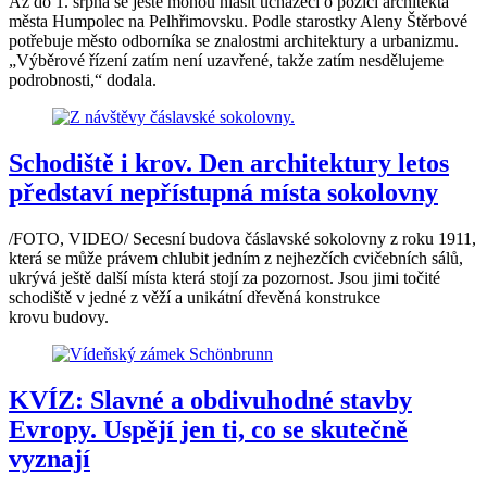
Až do 1. srpna se ještě mohou hlásit uchazeči o pozici architekta
města Humpolec na Pelhřimovsku. Podle starostky Aleny Štěrbové
potřebuje město odborníka se znalostmi architektury a urbanizmu.
„Výběrové řízení zatím není uzavřené, takže zatím nesdělujeme
podrobnosti,“ dodala.
Schodiště i krov. Den architektury letos
představí nepřístupná místa sokolovny
/FOTO, VIDEO/ Secesní budova čáslavské sokolovny z roku 1911,
která se může právem chlubit jedním z nejhezčích cvičebních sálů,
ukrývá ještě další místa která stojí za pozornost. Jsou jimi točité
schodiště v jedné z věží a unikátní dřevěná konstrukce
krovu budovy.
KVÍZ: Slavné a obdivuhodné stavby
Evropy. Uspějí jen ti, co se skutečně
vyznají