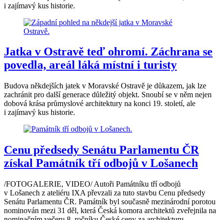
i zajímavý kus historie.
Jatka v Ostravě teď ohromí. Záchrana se
povedla, areál láká místní i turisty
Budova někdejších jatek v Moravské Ostravě je důkazem, jak lze
zachránit pro další generace důležitý objekt. Snoubí se v něm nejen
dobová krása průmyslové architektury na konci 19. století, ale
i zajímavý kus historie.
Cenu předsedy Senátu Parlamentu ČR
získal Památník tří odbojů v Lošanech
/FOTOGALERIE, VIDEO/ Autoři Památníku tří odbojů
v Lošanech z ateliéru IXA převzali za tuto stavbu Cenu předsedy
Senátu Parlamentu ČR. Památník byl současně mezinárodní porotou
nominován mezi 31 děl, která Česká komora architektů zveřejnila na
nominačním večeru 8. ročníku České ceny za architekturu