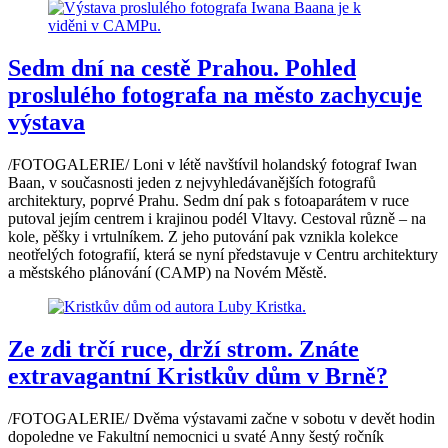
Sedm dní na cestě Prahou. Pohled
proslulého fotografa na město zachycuje
výstava
/FOTOGALERIE/ Loni v létě navštívil holandský fotograf Iwan
Baan, v současnosti jeden z nejvyhledávanějších fotografů
architektury, poprvé Prahu. Sedm dní pak s fotoaparátem v ruce
putoval jejím centrem i krajinou podél Vltavy. Cestoval různě – na
kole, pěšky i vrtulníkem. Z jeho putování pak vznikla kolekce
neotřelých fotografií, která se nyní představuje v Centru architektury
a městského plánování (CAMP) na Novém Městě.
Ze zdi trčí ruce, drží strom. Znáte
extravagantní Kristkův dům v Brně?
/FOTOGALERIE/ Dvěma výstavami začne v sobotu v devět hodin
dopoledne ve Fakultní nemocnici u svaté Anny šestý ročník