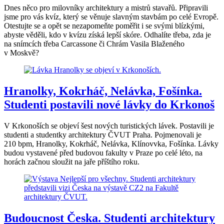
Dnes něco pro milovníky architektury a mistrů stavařů. Připravili
jsme pro vás kvíz, který se věnuje slavným stavbám po celé Evropě.
Otestujte se a opět se nezapomeňte poměřit i se svými blízkými,
abyste věděli, kdo v kvízu získá lepší skóre. Odhalíte třeba, zda je
na snímcích třeba Carcassone či Chrám Vasila Blaženého
v Moskvě?
Hranolky, Kokrháč, Nelávka, Fošínka.
Studenti postavili nové lávky do Krkonoš
V Krkonoších se objeví šest nových turistických lávek. Postavili je
studenti a studentky architektury ČVUT Praha. Pojmenovali je
210 bpm, Hranolky, Kokrháč, Nelávka, Klínovvka, Fošínka. Lávky
budou vystavené před budovou fakulty v Praze po celé léto, na
horách začnou sloužit na jaře příštího roku.
Budoucnost Česka. Studenti architektury