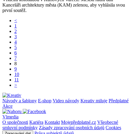
Kanceláři architektury města (KAM) zelenou, aby vyhlásila svou
první soutěž.
<
1
2
3
4
5
6
7
8
9
10
11
>
Návody a šablony
E-shop
Video návody
Kreativ miluje
Předplatné
Akce
Vlmedia
O společnosti
Kariéra
Kontakt
Mojepředplatné.cz
Všeobecné
smluvní podmínky
Zásady zpracování osobních údajů
Cookies
Práva subjektů údajů
Zpracování dat