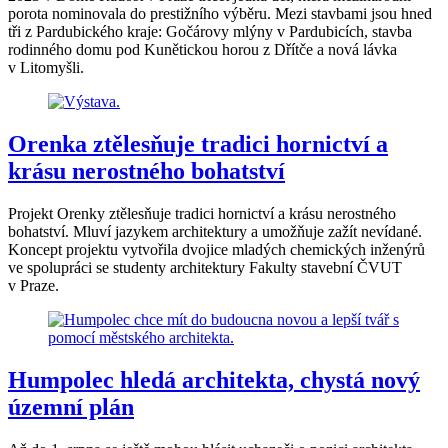
porota nominovala do prestižního výběru. Mezi stavbami jsou hned
tři z Pardubického kraje: Gočárovy mlýny v Pardubicích, stavba
rodinného domu pod Kunětickou horou z Dřítče a nová lávka
v Litomyšli.
Orenka ztělesňuje tradici hornictví a
krásu nerostného bohatství
Projekt Orenky ztělesňuje tradici hornictví a krásu nerostného
bohatství. Mluví jazykem architektury a umožňuje zažít nevídané.
Koncept projektu vytvořila dvojice mladých chemických inženýrů
ve spolupráci se studenty architektury Fakulty stavební ČVUT
v Praze.
Humpolec hledá architekta, chystá nový
územní plán