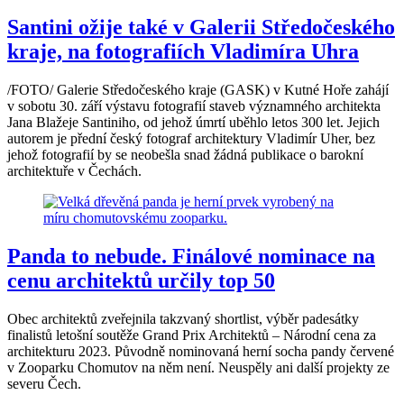
Santini ožije také v Galerii Středočeského
kraje, na fotografiích Vladimíra Uhra
/FOTO/ Galerie Středočeského kraje (GASK) v Kutné Hoře zahájí
v sobotu 30. září výstavu fotografií staveb významného architekta
Jana Blažeje Santiniho, od jehož úmrtí uběhlo letos 300 let. Jejich
autorem je přední český fotograf architektury Vladimír Uher, bez
jehož fotografií by se neobešla snad žádná publikace o barokní
architektuře v Čechách.
Panda to nebude. Finálové nominace na
cenu architektů určily top 50
Obec architektů zveřejnila takzvaný shortlist, výběr padesátky
finalistů letošní soutěže Grand Prix Architektů – Národní cena za
architekturu 2023. Původně nominovaná herní socha pandy červené
v Zooparku Chomutov na něm není. Neuspěly ani další projekty ze
severu Čech.