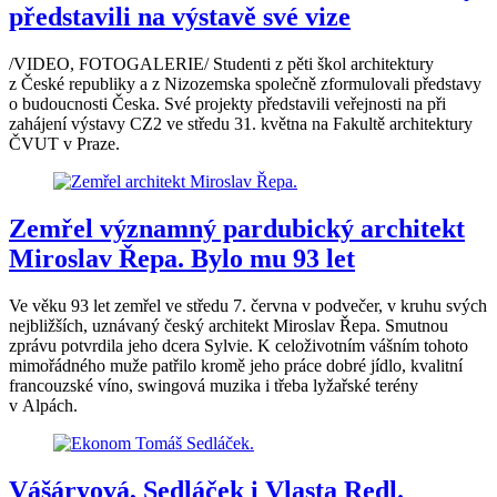
představili na výstavě své vize
/VIDEO, FOTOGALERIE/ Studenti z pěti škol architektury
z České republiky a z Nizozemska společně zformulovali představy
o budoucnosti Česka. Své projekty představili veřejnosti na při
zahájení výstavy CZ2 ve středu 31. května na Fakultě architektury
ČVUT v Praze.
Zemřel významný pardubický architekt
Miroslav Řepa. Bylo mu 93 let
Ve věku 93 let zemřel ve středu 7. června v podvečer, v kruhu svých
nejbližších, uznávaný český architekt Miroslav Řepa. Smutnou
zprávu potvrdila jeho dcera Sylvie. K celoživotním vášním tohoto
mimořádného muže patřilo kromě jeho práce dobré jídlo, kvalitní
francouzské víno, swingová muzika i třeba lyžařské terény
v Alpách.
Vášáryová, Sedláček i Vlasta Redl.