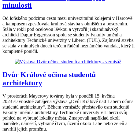
minulostí
Od loňského podzimu cestu mezi univerzitními kolejemi v Harcově
a kampusem zpestřovala kruhová stavba s ohništěm a posezením.
Stála v rokli pod ocelovou lávkou a vytvořil ji skandinávský
architekt Dagur Eggertsson spolu se studenty Fakulty umění a
architektury Technické univerzity v Liberci (TUL). Zajímavá stavba
se stala v minulých dnech terčem řádění neznámého vandala, který ji
kompletně poničil.
Dvůr Králové očima studentů
architektury
V prostorách Mayerovy továrny byla v pondělí 15. května
2023 slavnostně zahájena výstava „Dvůr Králové nad Labem očima
studentů architektury“. Během vernisáže představilo osm studentů
Fakulty umění a architektury Technické univerzity v Liberci svůj
pohled na vybrané lokality města. Zmapovali například okolí
památek, náměstí, vybrané čtvrti, území okolo Labe nebo zeleň a
navrhli jejich proměnu.