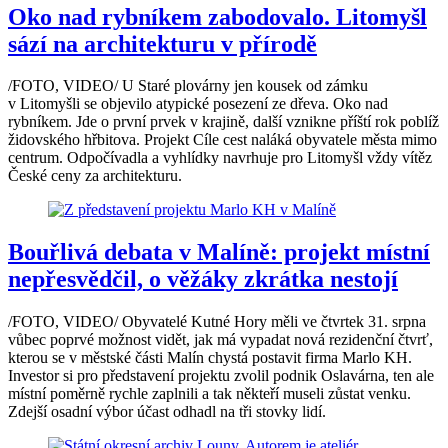
Oko nad rybníkem zabodovalo. Litomyšl
sází na architekturu v přírodě
/FOTO, VIDEO/ U Staré plovárny jen kousek od zámku
v Litomyšli se objevilo atypické posezení ze dřeva. Oko nad
rybníkem. Jde o první prvek v krajině, další vznikne příští rok poblíž
židovského hřbitova. Projekt Cíle cest naláká obyvatele města mimo
centrum. Odpočívadla a vyhlídky navrhuje pro Litomyšl vždy vítěz
České ceny za architekturu.
Bouřlivá debata v Malíně: projekt místní
nepřesvědčil, o věžáky zkrátka nestojí
/FOTO, VIDEO/ Obyvatelé Kutné Hory měli ve čtvrtek 31. srpna
vůbec poprvé možnost vidět, jak má vypadat nová rezidenční čtvrť,
kterou se v městské části Malín chystá postavit firma Marlo KH.
Investor si pro představení projektu zvolil podnik Oslavárna, ten ale
místní poměrně rychle zaplnili a tak někteří museli zůstat venku.
Zdejší osadní výbor účast odhadl na tři stovky lidí.