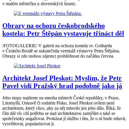
v malém městečku u slovenských hranic.
Obrazy na ochozu českobrodského
kostela: Petr Štěpán vystavuje třináct děl
/FOTOGALERIE/ V galerii na ochozu kostela sv. Gotharda
v Českém Brodě se uskutečnila vernisáž výstavvy Petra Štěpána.
Obrazy si zde mohou zájemci prohlédnout do začátku června.
Architekt Josef Pleskot: Myslím, že Petr
Pavel vidí Pražský hrad podobně jako já
Jeho stopy najdeme na mnoha místech České republiky, v Praze,
Litomyšli, Ostravě či rodném Písku. Josef Pleskot ovšem není
architektem, který chce, aby za něj mluvilo jen jeho dílo. Říká, že
čím dál víc cítí potřebu se nad architekturou zamýšlet a také se
společensky angažovat. Prokázat jí službu i tím, že o ní bude mluvit,
vysvětlovat, popularizovat ji.