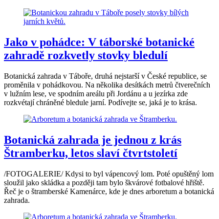
Jako v pohádce: V táborské botanické
zahradě rozkvetly stovky bledulí
Botanická zahrada v Táboře, druhá nejstarší v České republice, se
proměnila v pohádkovou. Na několika desítkách metrů čtverečních
v lužním lese, ve spodním areálu při Jordánu a u jezírka zde
rozkvétají chráněné bledule jarní. Podívejte se, jaká je to krása.
Botanická zahrada je jednou z krás
Štramberku, letos slaví čtvrtstoletí
/FOTOGALERIE/ Kdysi to byl vápencový lom. Poté opuštěný lom
sloužil jako skládka a později tam bylo škvárové fotbalové hřiště.
Řeč je o štramberské Kamenárce, kde je dnes arboretum a botanická
zahrada.