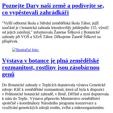
Poznejte Dary naší země a podívejte se,
co vypěstovali zahrádkáři
"Vyšší odborná škola a Střední zemědělská škola Tábor, jejíž
součástí je i botanická zahrada letosdovršily jubilejního 155. výročí
od jejich založení," informovala Žanetae Šišková z Botanické
zahrady při VOŠ a SZeŠ Tábor. Děkujeme Žanetě Šiškové za
příspěvek.
Výstava v botance je plná zemědělské
rozmanitost, rostliny jsou zásobárnou
genů
Do Botanické zahrady v Teplicích doputovala výstava Genetické
zdroje: Klíč k zemědělské rozmanitosti, která už byla k dispozici
v Průhonické botanické zahradě, v Brně, Děčíně a nyní doputovala
k nám do Teplic. Výstavu připravilo Ministerstvo zemědělství
společně s koordinátory Národního programu konzervace a
využívání genetických zdrojů rostlin, zvířat a mikroorganismům.