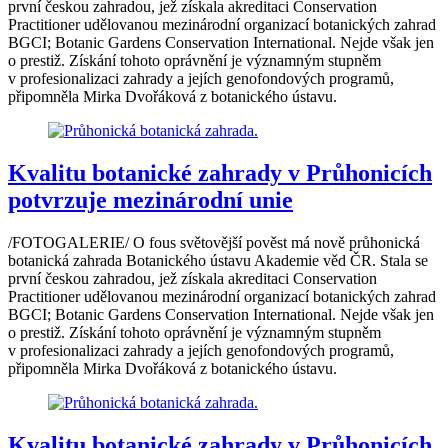
první českou zahradou, jež získala akreditaci Conservation
Practitioner udělovanou mezinárodní organizací botanických zahrad
BGCI; Botanic Gardens Conservation International. Nejde však jen
o prestiž. Získání tohoto oprávnění je významným stupněm
v profesionalizaci zahrady a jejích genofondových programů,
připomněla Mirka Dvořáková z botanického ústavu.
Kvalitu botanické zahrady v Průhonicích
potvrzuje mezinárodní unie
/FOTOGALERIE/ O fous světovější pověst má nově průhonická
botanická zahrada Botanického ústavu Akademie věd ČR. Stala se
první českou zahradou, jež získala akreditaci Conservation
Practitioner udělovanou mezinárodní organizací botanických zahrad
BGCI; Botanic Gardens Conservation International. Nejde však jen
o prestiž. Získání tohoto oprávnění je významným stupněm
v profesionalizaci zahrady a jejích genofondových programů,
připomněla Mirka Dvořáková z botanického ústavu.
Kvalitu botanické zahrady v Průhonicích