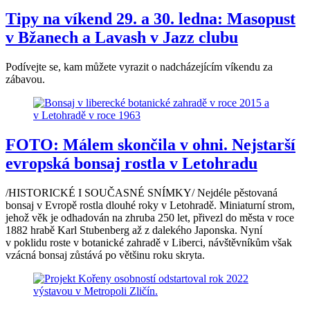
Tipy na víkend 29. a 30. ledna: Masopust
v Bžanech a Lavash v Jazz clubu
Podívejte se, kam můžete vyrazit o nadcházejícím víkendu za
zábavou.
FOTO: Málem skončila v ohni. Nejstarší
evropská bonsaj rostla v Letohradu
/HISTORICKÉ I SOUČASNÉ SNÍMKY/ Nejdéle pěstovaná
bonsaj v Evropě rostla dlouhé roky v Letohradě. Miniaturní strom,
jehož věk je odhadován na zhruba 250 let, přivezl do města v roce
1882 hrabě Karl Stubenberg až z dalekého Japonska. Nyní
v poklidu roste v botanické zahradě v Liberci, návštěvníkům však
vzácná bonsaj zůstává po většinu roku skryta.