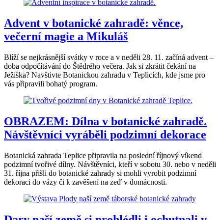
Advent v botanické zahradě: věnce,
večerní magie a Mikuláš
Blíží se nejkrásnější svátky v roce a v neděli 28. 11. začíná advent –
doba odpočítávání do Štědrého večera. Jak si zkrátit čekání na
Ježíška? Navštivte Botanickou zahradu v Teplicích, kde jsme pro
vás připravili bohatý program.
OBRAZEM: Dílna v botanické zahradě.
Návštěvníci vyráběli podzimní dekorace
Botanická zahrada Teplice připravila na poslední říjnový víkend
podzimní tvořivé dílny. Návštěvníci, kteří v sobotu 30. nebo v neděli
31. října přišli do botanické zahrady si mohli vyrobit podzimní
dekoraci do vázy či k zavěšení na zeď v domácnosti.
Dary naší země si prohlédli i ochutnali v