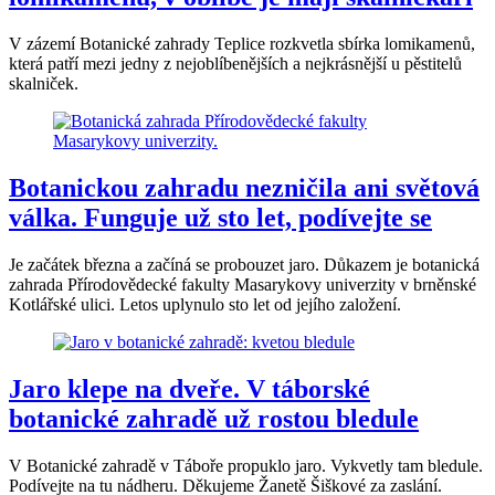
V zázemí Botanické zahrady Teplice rozkvetla sbírka lomikamenů,
která patří mezi jedny z nejoblíbenějších a nejkrásnější u pěstitelů
skalniček.
Botanickou zahradu nezničila ani světová
válka. Funguje už sto let, podívejte se
Je začátek března a začíná se probouzet jaro. Důkazem je botanická
zahrada Přírodovědecké fakulty Masarykovy univerzity v brněnské
Kotlářské ulici. Letos uplynulo sto let od jejího založení.
Jaro klepe na dveře. V táborské
botanické zahradě už rostou bledule
V Botanické zahradě v Táboře propuklo jaro. Vykvetly tam bledule.
Podívejte na tu nádheru. Děkujeme Žanetě Šiškové za zaslání.