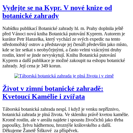
Vydejte se na Kypr. V nové knize od
botanické zahrady
Nabídku publikací Botanické zahrady hl. m. Prahy doplnila ještě
před Vánoci nová kniha Botanická putování Kyprem. Autorem je
kurátor Petr Hanzelka, který vychází ze svých expedic na tento
středomořský ostrov a představuje jej čtenáři především jako místo,
kde se lze setkat s neobyčejnými, a často velmi vzácnými druhy
rostlin, které se jinde nevyskytují. Knihu Botanická putování
Kyprem a další publikace je možné zakoupit na eshopu botanické
zahrady. Její cena je 349 korun.
Život v zimní botanické zahradě:
Kvetoucí Kamélie i zvířata
Táborská botanická zahrada nespí. I když je venku nepříznivo,
botanická zahrada je plná života. Ve skleníku právě kvetou kamélie.
Kromě rostlin, ale v areálu najdete i spoustu živočichů jako třeba
papoušky, želvu hádhernou, hroznýše královského a další.
Děkujeme Žanetě Šiškové za příspěvek.