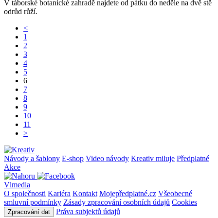
V táborské botanické zahradě najdete od pátku do neděle na dvě stě
odrůd růží.
<
1
2
3
4
5
6
7
8
9
10
11
>
Návody a šablony
E-shop
Video návody
Kreativ miluje
Předplatné
Akce
Vlmedia
O společnosti
Kariéra
Kontakt
Mojepředplatné.cz
Všeobecné
smluvní podmínky
Zásady zpracování osobních údajů
Cookies
Práva subjektů údajů
Zpracování dat