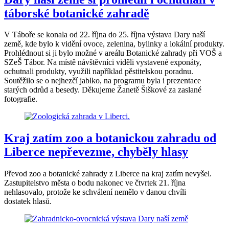
táborské botanické zahradě
V Táboře se konala od 22. října do 25. října výstava Dary naší
země, kde bylo k vidění ovoce, zelenina, bylinky a lokální produkty.
Prohlédnout si ji bylo možné v areálu Botanické zahrady při VOŠ a
SZeŠ Tábor. Na místě návštěvníci viděli vystavené exponáty,
ochutnali produkty, využili například pěstitelskou poradnu.
Soutěžilo se o nejhezčí jablko, na programu byla i prezentace
starých odrůd a besedy. Děkujeme Žanetě Šiškové za zaslané
fotografie.
Kraj zatím zoo a botanickou zahradu od
Liberce nepřevezme, chyběly hlasy
Převod zoo a botanické zahrady z Liberce na kraj zatím nevyšel.
Zastupitelstvo města o bodu nakonec ve čtvrtek 21. října
nehlasovalo, protože ke schválení nemělo v danou chvíli
dostatek hlasů.