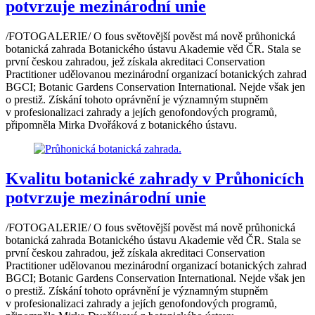
potvrzuje mezinárodní unie
/FOTOGALERIE/ O fous světovější pověst má nově průhonická
botanická zahrada Botanického ústavu Akademie věd ČR. Stala se
první českou zahradou, jež získala akreditaci Conservation
Practitioner udělovanou mezinárodní organizací botanických zahrad
BGCI; Botanic Gardens Conservation International. Nejde však jen
o prestiž. Získání tohoto oprávnění je významným stupněm
v profesionalizaci zahrady a jejích genofondových programů,
připomněla Mirka Dvořáková z botanického ústavu.
Kvalitu botanické zahrady v Průhonicích
potvrzuje mezinárodní unie
/FOTOGALERIE/ O fous světovější pověst má nově průhonická
botanická zahrada Botanického ústavu Akademie věd ČR. Stala se
první českou zahradou, jež získala akreditaci Conservation
Practitioner udělovanou mezinárodní organizací botanických zahrad
BGCI; Botanic Gardens Conservation International. Nejde však jen
o prestiž. Získání tohoto oprávnění je významným stupněm
v profesionalizaci zahrady a jejích genofondových programů,