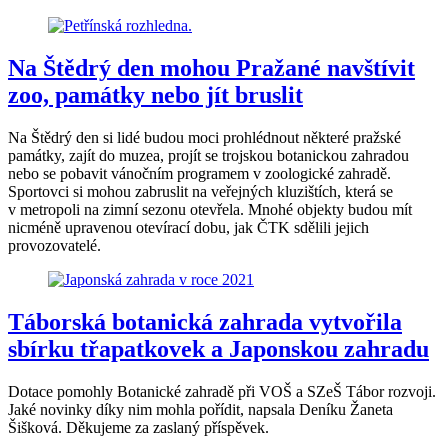
Na Štědrý den mohou Pražané navštívit
zoo, památky nebo jít bruslit
Na Štědrý den si lidé budou moci prohlédnout některé pražské
památky, zajít do muzea, projít se trojskou botanickou zahradou
nebo se pobavit vánočním programem v zoologické zahradě.
Sportovci si mohou zabruslit na veřejných kluzištích, která se
v metropoli na zimní sezonu otevřela. Mnohé objekty budou mít
nicméně upravenou otevírací dobu, jak ČTK sdělili jejich
provozovatelé.
Táborská botanická zahrada vytvořila
sbírku třapatkovek a Japonskou zahradu
Dotace pomohly Botanické zahradě při VOŠ a SZeŠ Tábor rozvoji.
Jaké novinky díky nim mohla pořídit, napsala Deníku Žaneta
Šišková. Děkujeme za zaslaný příspěvek.