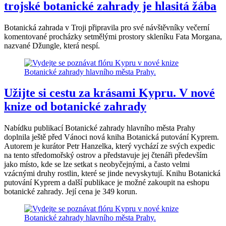
trojské botanické zahrady je hlasitá žába
Botanická zahrada v Troji připravila pro své návštěvníky večerní
komentované procházky setmělými prostory skleníku Fata Morgana,
nazvané Džungle, která nespí.
Užijte si cestu za krásami Kypru. V nové
knize od botanické zahrady
Nabídku publikací Botanické zahrady hlavního města Prahy
doplnila ještě před Vánoci nová kniha Botanická putování Kyprem.
Autorem je kurátor Petr Hanzelka, který vychází ze svých expedic
na tento středomořský ostrov a představuje jej čtenáři především
jako místo, kde se lze setkat s neobyčejnými, a často velmi
vzácnými druhy rostlin, které se jinde nevyskytují. Knihu Botanická
putování Kyprem a další publikace je možné zakoupit na eshopu
botanické zahrady. Její cena je 349 korun.