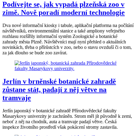
Podívejte se, jak vypadá plzeňská zoo v
zimě. Nově poradí moderní technologie
Dva nové informační kiosky i tabule, aplikační platforma na počítání
návštěvníků, environmentální stanice a také ampliony veřejného
rozhlasu rozšířily informační systém Zoologické a botanické
zahrady města Plzně. Návštěvníci mají nyní přehled o aktuálních
novinkách, třeba o přírůstcích v zoo, nebo o stavu ovzduší či o tom,
za jak dlouho se bude zoo zavírat.
Jerlín v brněnské botanické zahradě
zůstane stát, padají z něj větve na
tramvaje
Jerlín japonský v botanické zahradě Přírodovědecké fakulty
Masarykovy univerzity je zachráněn. Strom měl jít původně k zemi,
neboť z něj na chodník, auta a tramvaje padají větve. Česká
inspekce životního prostředí však pokácení stromy zastavila.