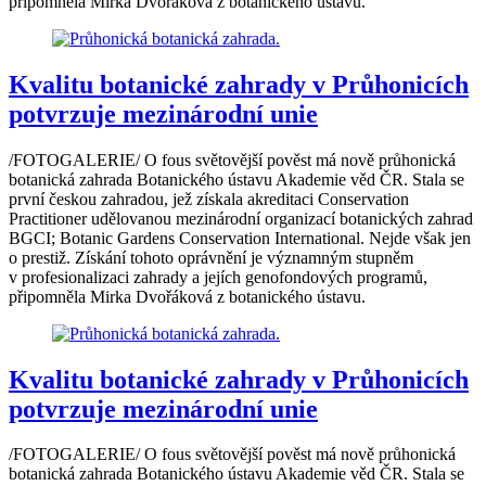
připomněla Mirka Dvořáková z botanického ústavu.
Kvalitu botanické zahrady v Průhonicích
potvrzuje mezinárodní unie
/FOTOGALERIE/ O fous světovější pověst má nově průhonická
botanická zahrada Botanického ústavu Akademie věd ČR. Stala se
první českou zahradou, jež získala akreditaci Conservation
Practitioner udělovanou mezinárodní organizací botanických zahrad
BGCI; Botanic Gardens Conservation International. Nejde však jen
o prestiž. Získání tohoto oprávnění je významným stupněm
v profesionalizaci zahrady a jejích genofondových programů,
připomněla Mirka Dvořáková z botanického ústavu.
Kvalitu botanické zahrady v Průhonicích
potvrzuje mezinárodní unie
/FOTOGALERIE/ O fous světovější pověst má nově průhonická
botanická zahrada Botanického ústavu Akademie věd ČR. Stala se