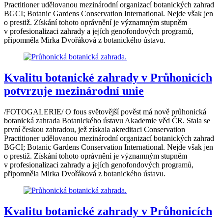
Practitioner udělovanou mezinárodní organizací botanických zahrad
BGCI; Botanic Gardens Conservation International. Nejde však jen
o prestiž. Získání tohoto oprávnění je významným stupněm
v profesionalizaci zahrady a jejích genofondových programů,
připomněla Mirka Dvořáková z botanického ústavu.
Kvalitu botanické zahrady v Průhonicích
potvrzuje mezinárodní unie
/FOTOGALERIE/ O fous světovější pověst má nově průhonická
botanická zahrada Botanického ústavu Akademie věd ČR. Stala se
první českou zahradou, jež získala akreditaci Conservation
Practitioner udělovanou mezinárodní organizací botanických zahrad
BGCI; Botanic Gardens Conservation International. Nejde však jen
o prestiž. Získání tohoto oprávnění je významným stupněm
v profesionalizaci zahrady a jejích genofondových programů,
připomněla Mirka Dvořáková z botanického ústavu.
Kvalitu botanické zahrady v Průhonicích