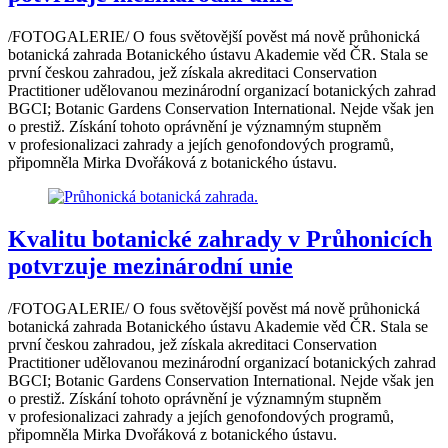
/FOTOGALERIE/ O fous světovější pověst má nově průhonická
botanická zahrada Botanického ústavu Akademie věd ČR. Stala se
první českou zahradou, jež získala akreditaci Conservation
Practitioner udělovanou mezinárodní organizací botanických zahrad
BGCI; Botanic Gardens Conservation International. Nejde však jen
o prestiž. Získání tohoto oprávnění je významným stupněm
v profesionalizaci zahrady a jejích genofondových programů,
připomněla Mirka Dvořáková z botanického ústavu.
Kvalitu botanické zahrady v Průhonicích
potvrzuje mezinárodní unie
/FOTOGALERIE/ O fous světovější pověst má nově průhonická
botanická zahrada Botanického ústavu Akademie věd ČR. Stala se
první českou zahradou, jež získala akreditaci Conservation
Practitioner udělovanou mezinárodní organizací botanických zahrad
BGCI; Botanic Gardens Conservation International. Nejde však jen
o prestiž. Získání tohoto oprávnění je významným stupněm
v profesionalizaci zahrady a jejích genofondových programů,
připomněla Mirka Dvořáková z botanického ústavu.