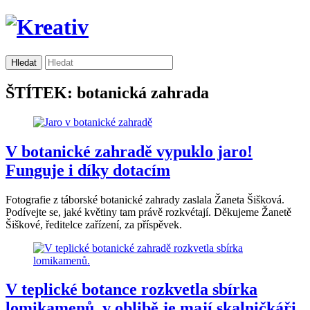
ŠTÍTEK: botanická zahrada
V botanické zahradě vypuklo jaro!
Funguje i díky dotacím
Fotografie z táborské botanické zahrady zaslala Žaneta Šišková.
Podívejte se, jaké květiny tam právě rozkvétají. Děkujeme Žanetě
Šiškové, ředitelce zařízení, za příspěvek.
V teplické botance rozkvetla sbírka
lomikamenů, v oblibě je mají skalničkáři