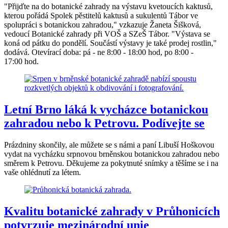
"Přijďte na do botanické zahrady na výstavu kvetoucích kaktusů,
kterou pořádá Spolek pěstitelů kaktusů a sukulentů Tábor ve
spolupráci s botanickou zahradou," vzkazuje Žaneta Šišková,
vedoucí Botanické zahrady při VOŠ a SZeŠ Tábor. "Výstava se
koná od pátku do pondělí. Součástí výstavy je také prodej rostlin,"
dodává. Otevírací doba: pá - ne 8:00 - 18:00 hod, po 8:00 -
17:00 hod.
Letní Brno láká k vycházce botanickou
zahradou nebo k Petrovu. Podívejte se
Prázdniny skončily, ale můžete se s námi a paní Libuší Hoškovou
vydat na vycházku srpnovou brněnskou botanickou zahradou nebo
směrem k Petrovu. Děkujeme za pokytnuté snímky a těšíme se i na
vaše ohlédnutí za létem.
Kvalitu botanické zahrady v Průhonicích
potvrzuje mezinárodní unie