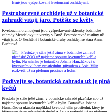
Pestrobarevné orchideje už v botanické
zahradě vítají jaro. Potěšte se květy
Kvetoucími orchidejemi jsou vyšperkované skleníky botanické
zahrady Mendelovy univerzity v Brně. Pestrobarevné rostliny už
vítají jaro. O šlechtěné i botanické druhy orchidejí se stará Anna
Buchtová.
Podívejte se, botanická zahrada už je plná
květů
Přestože je stále ještě zima, v botanické zahradě plzeňské zoo už
najdeme spoustu kvetoucích keřů a bylin. Botanička Johana
Hanzlíčková ukázala například kvetoucí vilín prostřední, který je
křízencem dvou původních druhů z Asie a rozkvétá už na přelomu