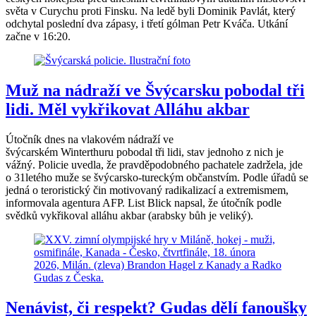
světa v Curychu proti Finsku. Na ledě byli Dominik Pavlát, který
odchytal poslední dva zápasy, i třetí gólman Petr Kváča. Utkání
začne v 16:20.
Muž na nádraží ve Švýcarsku pobodal tři
lidi. Měl vykřikovat Alláhu akbar
Útočník dnes na vlakovém nádraží ve
švýcarském Winterthuru pobodal tři lidi, stav jednoho z nich je
vážný. Policie uvedla, že pravděpodobného pachatele zadržela, jde
o 31letého muže se švýcarsko-tureckým občanstvím. Podle úřadů se
jedná o teroristický čin motivovaný radikalizací a extremismem,
informovala agentura AFP. List Blick napsal, že útočník podle
svědků vykřikoval alláhu akbar (arabsky bůh je veliký).
Nenávist, či respekt? Gudas dělí fanoušky