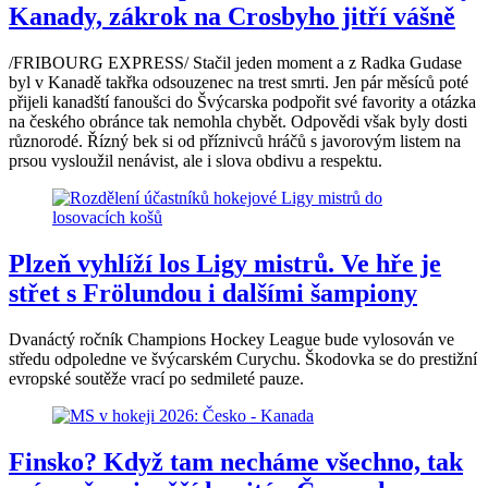
Kanady, zákrok na Crosbyho jitří vášně
/FRIBOURG EXPRESS/ Stačil jeden moment a z Radka Gudase
byl v Kanadě takřka odsouzenec na trest smrti. Jen pár měsíců poté
přijeli kanadští fanoušci do Švýcarska podpořit své favority a otázka
na českého obránce tak nemohla chybět. Odpovědi však byly dosti
různorodé. Řízný bek si od příznivců hráčů s javorovým listem na
prsou vysloužil nenávist, ale i slova obdivu a respektu.
Plzeň vyhlíží los Ligy mistrů. Ve hře je
střet s Frölundou i dalšími šampiony
Dvanáctý ročník Champions Hockey League bude vylosován ve
středu odpoledne ve švýcarském Curychu. Škodovka se do prestižní
evropské soutěže vrací po sedmileté pauze.
Finsko? Když tam necháme všechno, tak