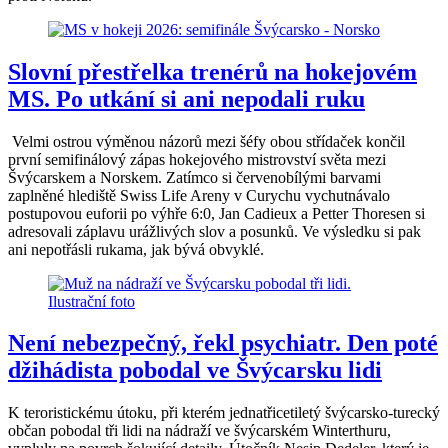
Slovní přestřelka trenérů na hokejovém
MS. Po utkání si ani nepodali ruku
Velmi ostrou výměnou názorů mezi šéfy obou střídaček končil
první semifinálový zápas hokejového mistrovství světa mezi
Švýcarskem a Norskem. Zatímco si červenobílými barvami
zaplněné hlediště Swiss Life Areny v Curychu vychutnávalo
postupovou euforii po výhře 6:0, Jan Cadieux a Petter Thoresen si
adresovali záplavu urážlivých slov a posunků. Ve výsledku si pak
ani nepotřásli rukama, jak bývá obvyklé.
Není nebezpečný, řekl psychiatr. Den poté
džihádista pobodal ve Švýcarsku lidi
K teroristickému útoku, při kterém jednatřicetiletý švýcarsko-turecký
občan pobodal tři lidi na nádraží ve švýcarském Winterthuru,