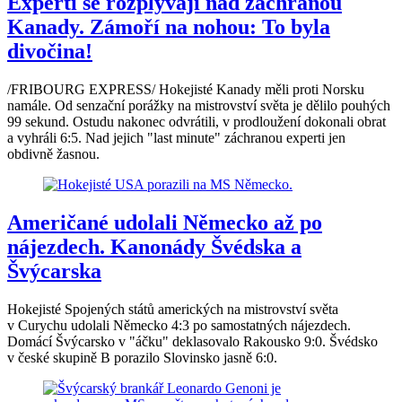
Experti se rozplývají nad záchranou
Kanady. Zámoří na nohou: To byla
divočina!
/FRIBOURG EXPRESS/ Hokejisté Kanady měli proti Norsku
namále. Od senzační porážky na mistrovství světa je dělilo pouhých
99 sekund. Ostudu nakonec odvrátili, v prodloužení dokonali obrat
a vyhráli 6:5. Nad jejich "last minute" záchranou experti jen
obdivně žasnou.
Američané udolali Německo až po
nájezdech. Kanonády Švédska a
Švýcarska
Hokejisté Spojených států amerických na mistrovství světa
v Curychu udolali Německo 4:3 po samostatných nájezdech.
Domácí Švýcarsko v "áčku" deklasovalo Rakousko 9:0. Švédsko
v české skupině B porazilo Slovinsko jasně 6:0.