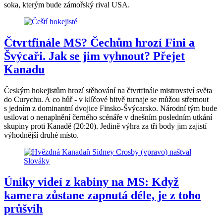
soka, kterým bude zámořský rival USA.
Čtvrtfinále MS? Čechům hrozí Fini a
Švýcaři. Jak se jim vyhnout? Přejet
Kanadu
Českým hokejistům hrozí stěhování na čtvrtfinále mistrovství světa
do Curychu. A co hůř - v klíčové bitvě turnaje se můžou střetnout
s jedním z dominantní dvojice Finsko-Švýcarsko. Národní tým bude
usilovat o nenaplnění černého scénáře v dnešním posledním utkání
skupiny proti Kanadě (20:20). Jedině výhra za tři body jim zajistí
výhodnější druhé místo.
Úniky videí z kabiny na MS: Když
kamera zůstane zapnutá déle, je z toho
průšvih