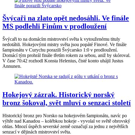
Švýcaři na zlato opět nedosáhli. Ve finále
MS podlehli Finům v prodloužení
Švýcaři to na domácím mistrovství světa k vytouženému tituly
nedotáhli. Hokejovými mistry světa jsou popáté Finové. Ve finále
šampionátu v Curychu porazili Švýcarsko 1:0 v prodloužení.
Domácí tým prohrál finále třetím rokem za sebou, aniž by skóroval.
V čase 70:42 rozhodl Konsta Helenius, čisté konto uhájil Justus
Annunen.
Hokejový zázrak. Historický norský
bronz šokoval, svět mluví o senzaci století
Historický bronz pro Norsko na hokejovém šampionátu, navíc po
výhře nad Kanadou – kolébkou hokeje - vyvolal ve světě obrovský
ohlas. Mnozí úspěch severské země označují za jednu z největších
senzací v dějinách mistrovství světa.