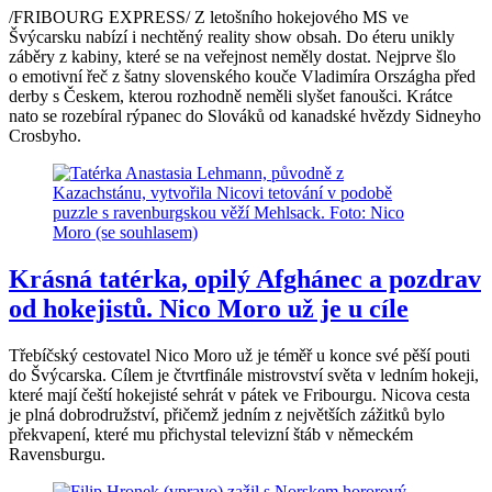
/FRIBOURG EXPRESS/ Z letošního hokejového MS ve
Švýcarsku nabízí i nechtěný reality show obsah. Do éteru unikly
záběry z kabiny, které se na veřejnost neměly dostat. Nejprve šlo
o emotivní řeč z šatny slovenského kouče Vladimíra Országha před
derby s Českem, kterou rozhodně neměli slyšet fanoušci. Krátce
nato se rozebíral rýpanec do Slováků od kanadské hvězdy Sidneyho
Crosbyho.
Krásná tatérka, opilý Afghánec a pozdrav
od hokejistů. Nico Moro už je u cíle
Třebíčský cestovatel Nico Moro už je téměř u konce své pěší pouti
do Švýcarska. Cílem je čtvrtfinále mistrovství světa v ledním hokeji,
které mají čeští hokejisté sehrát v pátek ve Fribourgu. Nicova cesta
je plná dobrodružství, přičemž jedním z největších zážitků bylo
překvapení, které mu přichystal televizní štáb v německém
Ravensburgu.