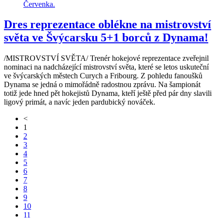
Dres reprezentace oblékne na mistrovství
světa ve Švýcarsku 5+1 borců z Dynama!
/MISTROVSTVÍ SVĚTA/ Trenér hokejové reprezentace zveřejnil
nominaci na nadcházející mistrovství světa, které se letos uskuteční
ve švýcarských městech Curych a Fribourg. Z pohledu fanoušků
Dynama se jedná o mimořádně radostnou zprávu. Na šampionát
totiž jede hned pět hokejistů Dynama, kteří ještě před pár dny slavili
ligový primát, a navíc jeden pardubický nováček.
<
1
2
3
4
5
6
7
8
9
10
11