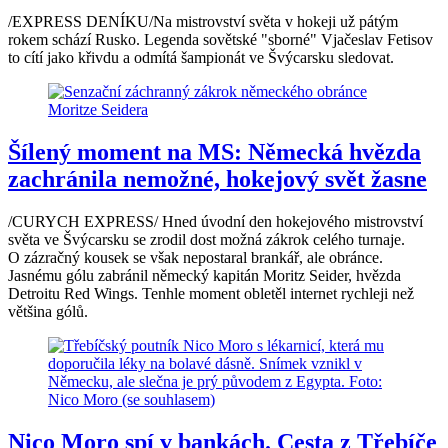
/EXPRESS DENÍKU/Na mistrovství světa v hokeji už pátým
rokem schází Rusko. Legenda sovětské "sborné" Vjačeslav Fetisov
to cítí jako křivdu a odmítá šampionát ve Švýcarsku sledovat.
Šílený moment na MS: Německá hvězda
zachránila nemožné, hokejový svět žasne
/CURYCH EXPRESS/ Hned úvodní den hokejového mistrovství
světa ve Švýcarsku se zrodil dost možná zákrok celého turnaje.
O zázračný kousek se však nepostaral brankář, ale obránce.
Jasnému gólu zabránil německý kapitán Moritz Seider, hvězda
Detroitu Red Wings. Tenhle moment obletěl internet rychleji než
většina gólů.
Nico Moro spí v bankách. Cesta z Třebíče