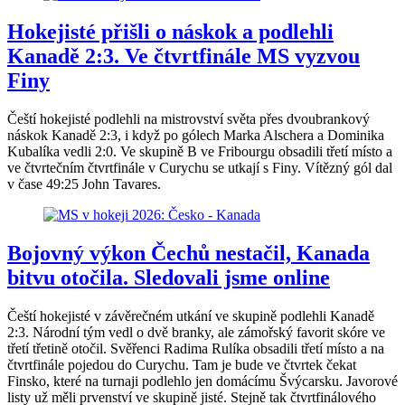
Hokejisté přišli o náskok a podlehli
Kanadě 2:3. Ve čtvrtfinále MS vyzvou
Finy
Čeští hokejisté podlehli na mistrovství světa přes dvoubrankový
náskok Kanadě 2:3, i když po gólech Marka Alschera a Dominika
Kubalíka vedli 2:0. Ve skupině B ve Fribourgu obsadili třetí místo a
ve čtvrtečním čtvrtfinále v Curychu se utkají s Finy. Vítězný gól dal
v čase 49:25 John Tavares.
Bojovný výkon Čechů nestačil, Kanada
bitvu otočila. Sledovali jsme online
Čeští hokejisté v závěrečném utkání ve skupině podlehli Kanadě
2:3. Národní tým vedl o dvě branky, ale zámořský favorit skóre ve
třetí třetině otočil. Svěřenci Radima Rulíka obsadili třetí místo a na
čtvrtfinále pojedou do Curychu. Tam je bude ve čtvrtek čekat
Finsko, které na turnaji podlehlo jen domácímu Švýcarsku. Javorové
listy už měli prvenství ve skupině jisté. Stejně tak čtvrtfinálového