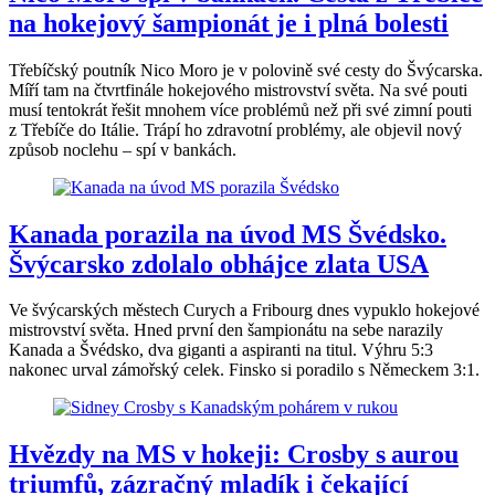
na hokejový šampionát je i plná bolesti
Třebíčský poutník Nico Moro je v polovině své cesty do Švýcarska.
Míří tam na čtvrtfinále hokejového mistrovství světa. Na své pouti
musí tentokrát řešit mnohem více problémů než při své zimní pouti
z Třebíče do Itálie. Trápí ho zdravotní problémy, ale objevil nový
způsob noclehu – spí v bankách.
Kanada porazila na úvod MS Švédsko.
Švýcarsko zdolalo obhájce zlata USA
Ve švýcarských městech Curych a Fribourg dnes vypuklo hokejové
mistrovství světa. Hned první den šampionátu na sebe narazily
Kanada a Švédsko, dva giganti a aspiranti na titul. Výhru 5:3
nakonec urval zámořský celek. Finsko si poradilo s Německem 3:1.
Hvězdy na MS v hokeji: Crosby s aurou
triumfů, zázračný mladík i čekající