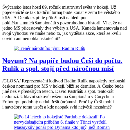
Švýcarsko letos hostí 89. ročník mistrovství světa v hokeji. Už
pojedenácté se tak tradiční turnaj bude konat v zemi helvétského
kříže. A Deník.cz při té příležitosti nahlédl pod
pokličku tamních šampionátů s pozoruhodnou historií. Víte, že na
jedno MS přicestovaly dva výběry z USA, Kanada lamentovala nad
svojí výhodou ve finále nebo to, jak vydělala akce, která se kvůli
covidu ani nemohla uskutečnit?
Novum? Na papíře budou Češi do počtu.
Rulík a spol. stojí před náročnou misí
/GLOSA/ Reprezentační lodivod Radim Rulík naposledy rozlouskl
českou nominaci pro MS v hokeji, blíží se derniéra. A Česko bude
jiné než v předešlých letech, David Pastrňák a spol. tentokrát
nedorazí. Úhlavní sokové ovšem na šampionátu v Curychu a
Fribourgu podobný neduh řešit (ne)musí. Proč by Češi mohli
i navzdory tomu uspět a kde naopak svítí největší neznámé?