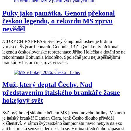
Puky jako památka. Genoni překonal
českou legendu, o rekordu MS zprvu
nevěděl
/CURYCH EXPRESS/ Světový šampionát oslavuje hrdinu
v masce. Švýcar Leonardo Genoni s 13 čistými konty překonal
legendu československé reprezentace Jiřího Holečka a dotáhl se na
rekordmana Bohumila Modrého. Společně jsou nejúspěšnějšími
brankáři v historii mistrovství světa.
Muž, který deptal Čechy. Nad
představením italského brankáře žasne
hokejový svět
Světový hokej skloňuje během MS jméno nového hrdiny. V kurzu
je italský brankář Damian Clara, jenž Česko dlouho přiváděl
k šílenství. V rámci švýcarského šampionátu navíc nebyla daleko
ani historická senzace, leč nestalo se. Hrdina středečního zápasu si