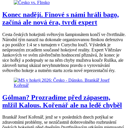
Konec nadějí. Finové s námi hráli bago,
začíná ale nová éra, tvrdí expert
Cesta českých hokejistů světovým šampionátem končí ve čtvrtfinále.
Národní tým narazil na dokonale organizovanou finskou defenzivu
a po porážce 1:4 se s turnajem v Curychu loučí. Výsledek je
neúprosným zrcadlem současné hokejové reality. Expert Vítězslav
Jankových ve svém závěrečném hodnocení přiznává, že konec je
sice hořký a podepsaly se na něm chyby mužstva kouče Rulíka, ale
zároveň turnaj ukázal nevyhnutelnou pravdu o vyrovnávání
světového hokeje a nutném startu zcela nové reprezentační éry.
Gólman? Prozradíme před zápasem,
mlžil Kalous. Kořenář ale na ledě chyběl
Brankář Josef Kořenář, jenž se v posledních dnech potýkal se
zdravotními problémy, se nezúčastnil dobrovolného rozbruslení
českých hokejistů před dnešním čtvrtfinálovým utkáním mistrovství