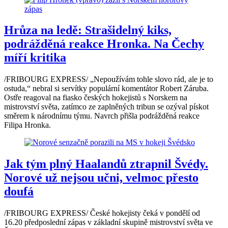
Hrůza na ledě: Strašidelný kiks,
podrážděná reakce Hronka. Na Čechy
míří kritika
/FRIBOURG EXPRESS/ „Nepoužívám tohle slovo rád, ale je to
ostuda,“ nebral si servítky populární komentátor Robert Záruba.
Ostře reagoval na fiasko českých hokejistů s Norskem na
mistrovství světa, zatímco ze zaplněných tribun se ozýval pískot
směrem k národnímu týmu. Navrch přišla podrážděná reakce
Filipa Hronka.
Jak tým plný Haalandů ztrapnil Švédy.
Norové už nejsou učni, velmoc přesto
doufá
/FRIBOURG EXPRESS/ České hokejisty čeká v pondělí od
16.20 předposlední zápas v základní skupině mistrovství světa ve