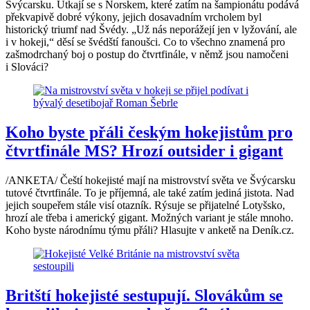
Švýcarsku. Utkají se s Norskem, které zatím na šampionátu podává
překvapivě dobré výkony, jejich dosavadním vrcholem byl
historický triumf nad Švédy. „Už nás neporážejí jen v lyžování, ale
i v hokeji,“ děsí se švédští fanoušci. Co to všechno znamená pro
zašmodrchaný boj o postup do čtvrtfinále, v němž jsou namočeni
i Slováci?
Koho byste přáli českým hokejistům pro
čtvrtfinále MS? Hrozí outsider i gigant
/ANKETA/ Čeští hokejisté mají na mistrovství světa ve Švýcarsku
tutové čtvrtfinále. To je příjemná, ale také zatím jediná jistota. Nad
jejich soupeřem stále visí otazník. Rýsuje se přijatelné Lotyšsko,
hrozí ale třeba i americký gigant. Možných variant je stále mnoho.
Koho byste národnímu týmu přáli? Hlasujte v anketě na Deník.cz.
Britští hokejisté sestupují. Slovákům se