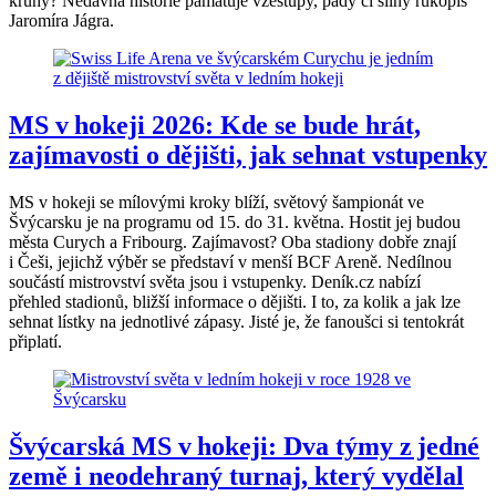
kruhy? Nedávná historie pamatuje vzestupy, pády či silný rukopis
Jaromíra Jágra.
MS v hokeji 2026: Kde se bude hrát,
zajímavosti o dějišti, jak sehnat vstupenky
MS v hokeji se mílovými kroky blíží, světový šampionát ve
Švýcarsku je na programu od 15. do 31. května. Hostit jej budou
města Curych a Fribourg. Zajímavost? Oba stadiony dobře znají
i Češi, jejichž výběr se představí v menší BCF Areně. Nedílnou
součástí mistrovství světa jsou i vstupenky. Deník.cz nabízí
přehled stadionů, bližší informace o dějišti. I to, za kolik a jak lze
sehnat lístky na jednotlivé zápasy. Jisté je, že fanoušci si tentokrát
připlatí.
Švýcarská MS v hokeji: Dva týmy z jedné
země i neodehraný turnaj, který vydělal