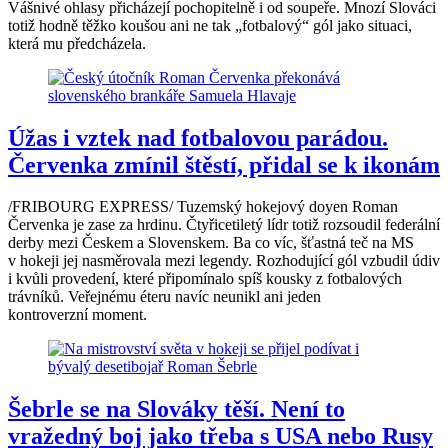
Vášnivé ohlasy přicházejí pochopitelně i od soupeře. Mnozí Slováci
totiž hodně těžko koušou ani ne tak „fotbalový“ gól jako situaci,
která mu předcházela.
Úžas i vztek nad fotbalovou parádou.
Červenka zmínil štěstí, přidal se k ikonám
/FRIBOURG EXPRESS/ Tuzemský hokejový doyen Roman
Červenka je zase za hrdinu. Čtyřicetiletý lídr totiž rozsoudil federální
derby mezi Českem a Slovenskem. Ba co víc, šťastná teč na MS
v hokeji jej nasměrovala mezi legendy. Rozhodující gól vzbudil údiv
i kvůli provedení, které připomínalo spíš kousky z fotbalových
trávníků. Veřejnému éteru navíc neunikl ani jeden
kontroverzní moment.
Šebrle se na Slováky těší. Není to
vražedný boj jako třeba s USA nebo Rusy