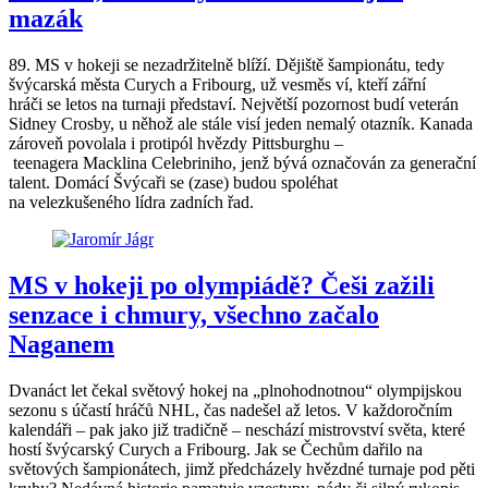
mazák
89. MS v hokeji se nezadržitelně blíží. Dějiště šampionátu, tedy
švýcarská města Curych a Fribourg, už vesměs ví, kteří zářní
hráči se letos na turnaji představí. Největší pozornost budí veterán
Sidney Crosby, u něhož ale stále visí jeden nemalý otazník. Kanada
zároveň povolala i protipól hvězdy Pittsburghu –
teenagera Macklina Celebriniho, jenž bývá označován za generační
talent. Domácí Švýcaři se (zase) budou spoléhat
na velezkušeného lídra zadních řad.
MS v hokeji po olympiádě? Češi zažili
senzace i chmury, všechno začalo
Naganem
Dvanáct let čekal světový hokej na „plnohodnotnou“ olympijskou
sezonu s účastí hráčů NHL, čas nadešel až letos. V každoročním
kalendáři – pak jako již tradičně – neschází mistrovství světa, které
hostí švýcarský Curych a Fribourg. Jak se Čechům dařilo na
světových šampionátech, jimž předcházely hvězdné turnaje pod pěti