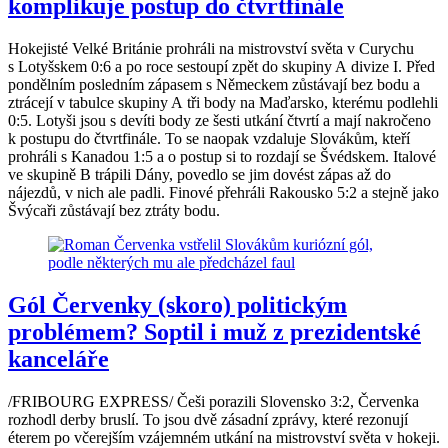
komplikuje postup do čtvrtfinále
Hokejisté Velké Británie prohráli na mistrovství světa v Curychu
s Lotyšskem 0:6 a po roce sestoupí zpět do skupiny A divize I. Před
pondělním posledním zápasem s Německem zůstávají bez bodu a
ztrácejí v tabulce skupiny A tři body na Maďarsko, kterému podlehli
0:5. Lotyši jsou s devíti body ze šesti utkání čtvrtí a mají nakročeno
k postupu do čtvrtfinále. To se naopak vzdaluje Slovákům, kteří
prohráli s Kanadou 1:5 a o postup si to rozdají se Švédskem. Italové
ve skupině B trápili Dány, povedlo se jim dovést zápas až do
nájezdů, v nich ale padli. Finové přehráli Rakousko 5:2 a stejně jako
Švýcaři zůstávají bez ztráty bodu.
Gól Červenky (skoro) politickým
problémem? Soptil i muž z prezidentské
kanceláře
/FRIBOURG EXPRESS/ Češi porazili Slovensko 3:2, Červenka
rozhodl derby bruslí. To jsou dvě zásadní zprávy, které rezonují
éterem po včerejším vzájemném utkání na mistrovství světa v hokeji.