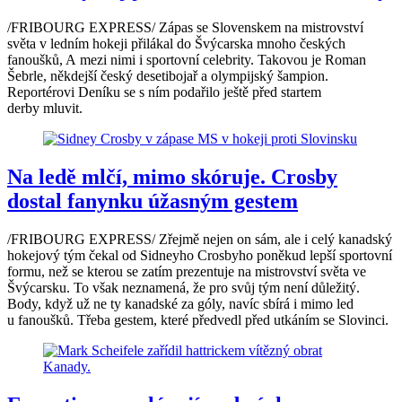
/FRIBOURG EXPRESS/ Zápas se Slovenskem na mistrovství
světa v ledním hokeji přilákal do Švýcarska mnoho českých
fanoušků, A mezi nimi i sportovní celebrity. Takovou je Roman
Šebrle, někdejší český desetibojař a olympijský šampion.
Reportérovi Deníku se s ním podařilo ještě před startem
derby mluvit.
Na ledě mlčí, mimo skóruje. Crosby
dostal fanynku úžasným gestem
/FRIBOURG EXPRESS/ Zřejmě nejen on sám, ale i celý kanadský
hokejový tým čekal od Sidneyho Crosbyho poněkud lepší sportovní
formu, než se kterou se zatím prezentuje na mistrovství světa ve
Švýcarsku. To však neznamená, že pro svůj tým není důležitý.
Body, když už ne ty kanadské za góly, navíc sbírá i mimo led
u fanoušků. Třeba gestem, které předvedl před utkáním se Slovinci.