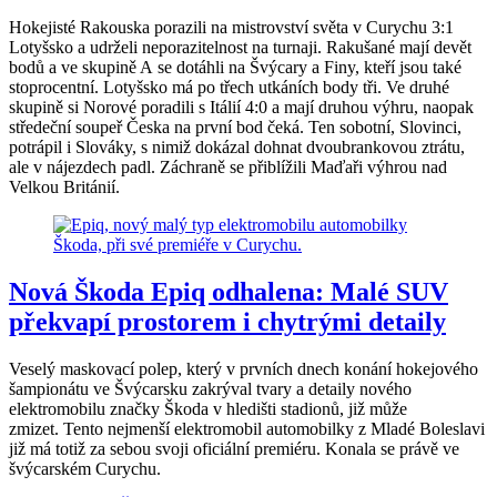
Hokejisté Rakouska porazili na mistrovství světa v Curychu 3:1
Lotyšsko a udrželi neporazitelnost na turnaji. Rakušané mají devět
bodů a ve skupině A se dotáhli na Švýcary a Finy, kteří jsou také
stoprocentní. Lotyšsko má po třech utkáních body tři. Ve druhé
skupině si Norové poradili s Itálií 4:0 a mají druhou výhru, naopak
středeční soupeř Česka na první bod čeká. Ten sobotní, Slovinci,
potrápil i Slováky, s nimiž dokázal dohnat dvoubrankovou ztrátu,
ale v nájezdech padl. Záchraně se přiblížili Maďaři výhrou nad
Velkou Británií.
Nová Škoda Epiq odhalena: Malé SUV
překvapí prostorem i chytrými detaily
Veselý maskovací polep, který v prvních dnech konání hokejového
šampionátu ve Švýcarsku zakrýval tvary a detaily nového
elektromobilu značky Škoda v hledišti stadionů, již může
zmizet. Tento nejmenší elektromobil automobilky z Mladé Boleslavi
již má totiž za sebou svoji oficiální premiéru. Konala se právě ve
švýcarském Curychu.