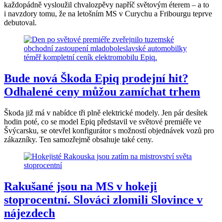
každopádně vysloužil chvalozpěvy napříč světovým éterem – a to
i navzdory tomu, že na letošním MS v Curychu a Fribourgu teprve
debutoval.
Bude nová Škoda Epiq prodejní hit?
Odhalené ceny můžou zamíchat trhem
Škoda již má v nabídce tři plně elektrické modely. Jen pár desítek
hodin poté, co se model Epiq představil ve světové premiéře ve
Švýcarsku, se otevřel konfigurátor s možností objednávek vozů pro
zákazníky. Ten samozřejmě obsahuje také ceny.
Rakušané jsou na MS v hokeji
stoprocentní. Slováci zlomili Slovince v
nájezdech