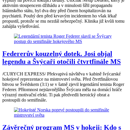
vypluly na povrch šokující detaily. Útočník Nesip Dedeler, který je
aktivním stoupencem džihádu a v minulosti šířil propagandu
Islámského státu, byl dva dny před činem hospitalizován na
psychiatrii. Pouhý den před krvavým incidentem ho však lékař
propustil, protože se mu nezdál nebezpečný. Klinika již kvůli tomu
zahájila vyšetřování.
Federerův kouzelný dotek. Josi objal
legendu a Švýcaři otočili čtvrtfinále MS
/CURYCH EXPRESS/ Překvapivá návštěva v kabině švýcarské
hokejové reprezentace na mistrovství světa. Před čtvrtfinálovou
bitvou se Švédskem (3:1) se v šatně zjevil legendární tenista Roger
Federer. Přítomnost nejslavnějšího Švýcara měla na domácí hráče
výrazný motivační efekt. Ti pak předvedli heroický obrat a
postoupili do semifinále.
Závěrečný program MS v hokeji: Kdo s