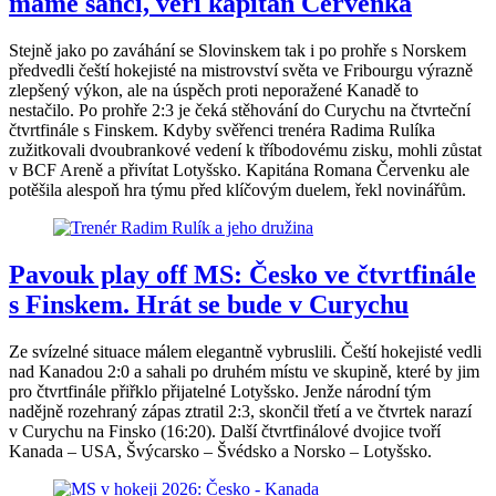
máme šanci, věří kapitán Červenka
Stejně jako po zaváhání se Slovinskem tak i po prohře s Norskem
předvedli čeští hokejisté na mistrovství světa ve Fribourgu výrazně
zlepšený výkon, ale na úspěch proti neporažené Kanadě to
nestačilo. Po prohře 2:3 je čeká stěhování do Curychu na čtvrteční
čtvrtfinále s Finskem. Kdyby svěřenci trenéra Radima Rulíka
zužitkovali dvoubrankové vedení k tříbodovému zisku, mohli zůstat
v BCF Areně a přivítat Lotyšsko. Kapitána Romana Červenku ale
potěšila alespoň hra týmu před klíčovým duelem, řekl novinářům.
Pavouk play off MS: Česko ve čtvrtfinále
s Finskem. Hrát se bude v Curychu
Ze svízelné situace málem elegantně vybruslili. Čeští hokejisté vedli
nad Kanadou 2:0 a sahali po druhém místu ve skupině, které by jim
pro čtvrtfinále přiřklo přijatelné Lotyšsko. Jenže národní tým
nadějně rozehraný zápas ztratil 2:3, skončil třetí a ve čtvrtek narazí
v Curychu na Finsko (16:20). Další čtvrtfinálové dvojice tvoří
Kanada – USA, Švýcarsko – Švédsko a Norsko – Lotyšsko.