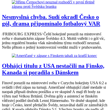
Nesmyslná chyba. Sudí okradl Česko o
gól, drama připomínalo fotbalový VAR
/FRIBOURG EXPRESS/ Čeští hokejisté porazili na mistrovství
světa v dramatickém zápase Švédsko 4:3. Mohli vstřelit i o gól víc,
jednu regulérní branku však národnímu týmu rozhodčí neuznal.
Nešlo přitom o jediný kontroverzní verdikt mužů v pruhovaném.
Obhájci titulu z USA nestačili na Finsko,
Kanada si poradila s Dánskem
Finové porazili na mistrovství světa v Curychu hokejisty USA 6:2 a
ovládli i třetí zápas na turnaji. Američané obhajující zlaté medaile si
naopak připsali druhou porážku a ve skupině A mají tři body za
výhru nad Velkou Británií. Dvěma góly a asistencí se finském
vítězství podílel útočník Lenni Hämeenaho. Ve druhé skupině, kde
hraje i Česko, které přetlačilo Švédy, nezaváhal další ze zámořských
celků, Kanada přehrála Dánsko 5:1. Všechny branky ale padly až