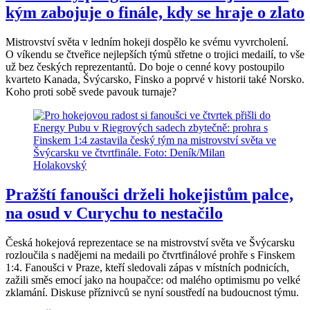
kým zabojuje o finále, kdy se hraje o zlato
Mistrovství světa v ledním hokeji dospělo ke svému vyvrcholení.
O víkendu se čtveřice nejlepších týmů střetne o trojici medailí, to vše
už bez českých reprezentantů. Do boje o cenné kovy postoupilo
kvarteto Kanada, Švýcarsko, Finsko a poprvé v historii také Norsko.
Koho proti sobě svede pavouk turnaje?
Pražští fanoušci drželi hokejistům palce,
na osud v Curychu to nestačilo
Česká hokejová reprezentace se na mistrovství světa ve Švýcarsku
rozloučila s nadějemi na medaili po čtvrtfinálové prohře s Finskem
1:4. Fanoušci v Praze, kteří sledovali zápas v místních podnicích,
zažili směs emocí jako na houpačce: od malého optimismu po velké
zklamání. Diskuse příznivců se nyní soustředí na budoucnost týmu.