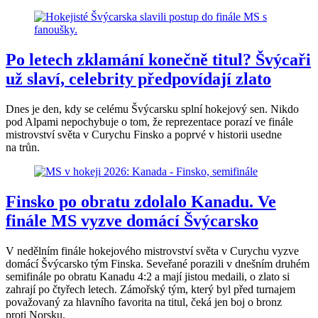
Po letech zklamání konečně titul? Švýcaři
už slaví, celebrity předpovídají zlato
Dnes je den, kdy se celému Švýcarsku splní hokejový sen. Nikdo
pod Alpami nepochybuje o tom, že reprezentace porazí ve finále
mistrovství světa v Curychu Finsko a poprvé v historii usedne
na trůn.
Finsko po obratu zdolalo Kanadu. Ve
finále MS vyzve domácí Švýcarsko
V nedělním finále hokejového mistrovství světa v Curychu vyzve
domácí Švýcarsko tým Finska. Seveřané porazili v dnešním druhém
semifinále po obratu Kanadu 4:2 a mají jistou medaili, o zlato si
zahrají po čtyřech letech. Zámořský tým, který byl před turnajem
považovaný za hlavního favorita na titul, čeká jen boj o bronz
proti Norsku.