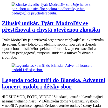
Zlínský unikát. Tyátr ModroDiv se
přestěhoval a chystá otevřenou zkoušku
Tyátr ModroDiv je nezisková organizace zabývající se inkluzivním
divadlem. Členy tohoto divadelního spolku jsou děti a dospělí
s poruchou autistického spektra, odborníci, zejména sociální a
speciální pedagogové, terapeuti, studenti a milovníci divadla
a pohybu.
Legenda rocku míří do Blanska. Adventní
koncert ozdobí i dětský sbor
/ROZHOVOR, FOTO, VIDEO/ Skladatel, textař a hlavně majitel
nezaměnitelného hlasu. V Dělnickém domě v Blansku vystoupí
v neděli 7. prosince legenda československé rockové scény Láďa