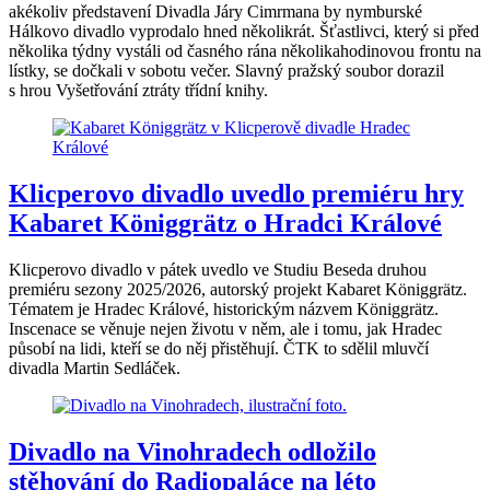
akékoliv představení Divadla Járy Cimrmana by nymburské
Hálkovo divadlo vyprodalo hned několikrát. Šťastlivci, který si před
několika týdny vystáli od časného rána několikahodinovou frontu na
lístky, se dočkali v sobotu večer. Slavný pražský soubor dorazil
s hrou Vyšetřování ztráty třídní knihy.
Klicperovo divadlo uvedlo premiéru hry
Kabaret Königgrätz o Hradci Králové
Klicperovo divadlo v pátek uvedlo ve Studiu Beseda druhou
premiéru sezony 2025/2026, autorský projekt Kabaret Königgrätz.
Tématem je Hradec Králové, historickým názvem Königgrätz.
Inscenace se věnuje nejen životu v něm, ale i tomu, jak Hradec
působí na lidi, kteří se do něj přistěhují. ČTK to sdělil mluvčí
divadla Martin Sedláček.
Divadlo na Vinohradech odložilo
stěhování do Radiopaláce na léto