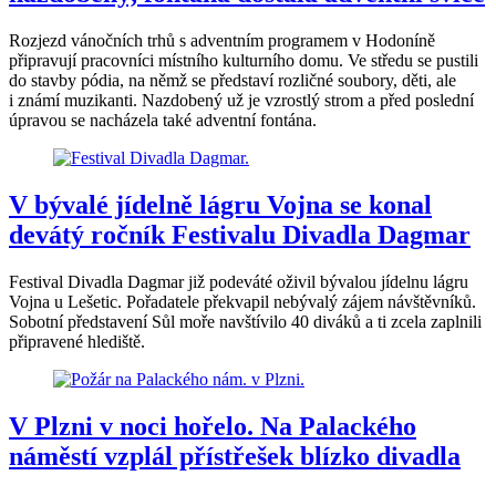
Rozjezd vánočních trhů s adventním programem v Hodoníně
připravují pracovníci místního kulturního domu. Ve středu se pustili
do stavby pódia, na němž se představí rozličné soubory, děti, ale
i známí muzikanti. Nazdobený už je vzrostlý strom a před poslední
úpravou se nacházela také adventní fontána.
V bývalé jídelně lágru Vojna se konal
devátý ročník Festivalu Divadla Dagmar
Festival Divadla Dagmar již podeváté oživil bývalou jídelnu lágru
Vojna u Lešetic. Pořadatele překvapil nebývalý zájem návštěvníků.
Sobotní představení Sůl moře navštívilo 40 diváků a ti zcela zaplnili
připravené hlediště.
V Plzni v noci hořelo. Na Palackého
náměstí vzplál přístřešek blízko divadla