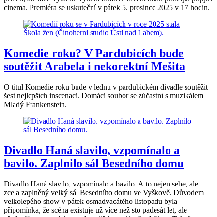
cinema. Premiéra se uskuteční v pátek 5. prosince 2025 v 17 hodin.
Komedie roku? V Pardubicích bude
soutěžit Arabela i nekorektní Mešita
O titul Komedie roku bude v lednu v pardubickém divadle soutěžit
šest nejlepších inscenací. Domácí soubor se zúčastní s muzikálem
Mladý Frankenstein.
Divadlo Haná slavilo, vzpomínalo a
bavilo. Zaplnilo sál Besedního domu
Divadlo Haná slavilo, vzpomínalo a bavilo. A to nejen sebe, ale
zcela zaplněný velký sál Besedního domu ve Vyškově. Důvodem
velkolepého show v pátek osmadvacátého listopadu byla
připomínka, že scéna existuje už více než sto padesát let, ale