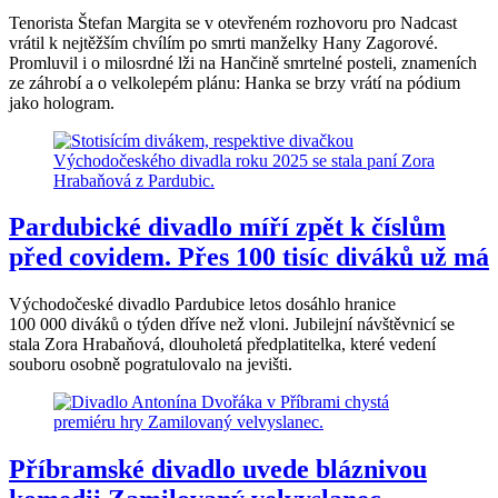
Tenorista Štefan Margita se v otevřeném rozhovoru pro Nadcast
vrátil k nejtěžším chvílím po smrti manželky Hany Zagorové.
Promluvil i o milosrdné lži na Hančině smrtelné posteli, znameních
ze záhrobí a o velkolepém plánu: Hanka se brzy vrátí na pódium
jako hologram.
Pardubické divadlo míří zpět k číslům
před covidem. Přes 100 tisíc diváků už má
Východočeské divadlo Pardubice letos dosáhlo hranice
100 000 diváků o týden dříve než vloni. Jubilejní návštěvnicí se
stala Zora Hrabaňová, dlouholetá předplatitelka, které vedení
souboru osobně pogratulovalo na jevišti.
Příbramské divadlo uvede bláznivou