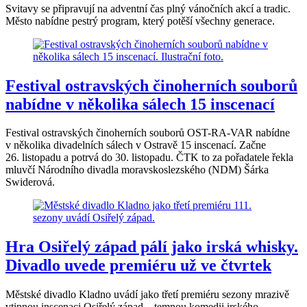
Svitavy se připravují na adventní čas plný vánočních akcí a tradic.
Město nabídne pestrý program, který potěší všechny generace.
Festival ostravských činoherních souborů
nabídne v několika sálech 15 inscenací
Festival ostravských činoherních souborů OST-RA-VAR nabídne
v několika divadelních sálech v Ostravě 15 inscenací. Začne
26. listopadu a potrvá do 30. listopadu. ČTK to za pořadatele řekla
mluvčí Národního divadla moravskoslezského (NDM) Šárka
Swiderová.
Hra Osiřelý západ pálí jako irská whisky.
Divadlo uvede premiéru už ve čtvrtek
Městské divadlo Kladno uvádí jako třetí premiéru sezony mrazivě
vtipnou inscenaci Osiřelý západ – temnou komedii irského