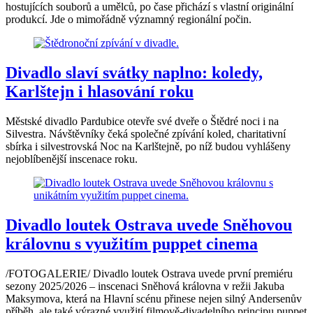
hostujících souborů a umělců, po čase přichází s vlastní originální
produkcí. Jde o mimořádně významný regionální počin.
Divadlo slaví svátky naplno: koledy,
Karlštejn i hlasování roku
Městské divadlo Pardubice otevře své dveře o Štědré noci i na
Silvestra. Návštěvníky čeká společné zpívání koled, charitativní
sbírka i silvestrovská Noc na Karlštejně, po níž budou vyhlášeny
nejoblíbenější inscenace roku.
Divadlo loutek Ostrava uvede Sněhovou
královnu s využitím puppet cinema
/FOTOGALERIE/ Divadlo loutek Ostrava uvede první premiéru
sezony 2025/2026 – inscenaci Sněhová královna v režii Jakuba
Maksymova, která na Hlavní scénu přinese nejen silný Andersenův
příběh, ale také výrazné využití filmově-divadelního principu puppet