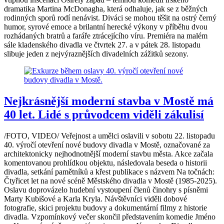
dramatika Martina McDonagha, která odhaluje, jak se z běžných
rodinných sporů rodí nenávist. Diváci se mohou těšit na ostrý černý
humor, syrové emoce a brilantní herecké výkony v příběhu dvou
rozhádaných bratrů a faráře ztrácejícího víru. Premiéra na malém
sále kladenského divadla ve čtvrtek 27. a v pátek 28. listopadu
slibuje jeden z nejvýraznějších divadelních zážitků sezony.
Nejkrásnější moderní stavba v Mostě má
40 let. Lidé s průvodcem viděli zákulisí
/FOTO, VIDEO/ Veřejnost a umělci oslavili v sobotu 22. listopadu
40. výročí otevření nové budovy divadla v Mostě, označované za
architektonicky nejhodnotnější moderní stavbu města. Akce začala
komentovanou prohlídkou objektu, následovala beseda o historii
divadla, setkání pamětníků a křest publikace s názvem Na točnách:
Čtyřicet let na nové scéně Městského divadla v Mostě (1985-2025).
Oslavu doprovázelo hudební vystoupení členů činohry s písněmi
Marty Kubišové a Karla Kryla. Návštěvníci viděli dobové
fotografie, skici projektu budovy a dokumentární filmy z historie
divadla. Vzpomínkový večer skončil představením komedie Jméno