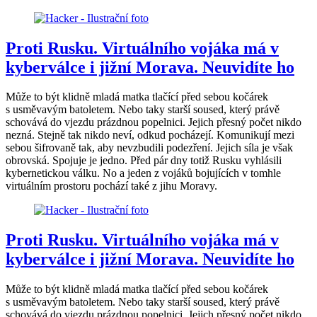
Proti Rusku. Virtuálního vojáka má v
kyberválce i jižní Morava. Neuvidíte ho
Může to být klidně mladá matka tlačící před sebou kočárek
s usměvavým batoletem. Nebo taky starší soused, který právě
schovává do vjezdu prázdnou popelnici. Jejich přesný počet nikdo
nezná. Stejně tak nikdo neví, odkud pocházejí. Komunikují mezi
sebou šifrovaně tak, aby nevzbudili podezření. Jejich síla je však
obrovská. Spojuje je jedno. Před pár dny totiž Rusku vyhlásili
kybernetickou válku. No a jeden z vojáků bojujících v tomhle
virtuálním prostoru pochází také z jihu Moravy.
Proti Rusku. Virtuálního vojáka má v
kyberválce i jižní Morava. Neuvidíte ho
Může to být klidně mladá matka tlačící před sebou kočárek
s usměvavým batoletem. Nebo taky starší soused, který právě
schovává do vjezdu prázdnou popelnici. Jejich přesný počet nikdo