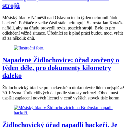
strojů
Městský úřad v Náměšti nad Oslavou tento týden ochromil útok
hackerů. Počítače z velké části stále nefungují. Starosta Jan Kotačka
nařídil, aby na úřadu provedli revizi psacích strojů. Bylo to pro
odlehčení vážné situace. Úředníci se k plné práci budou moci vrátit
až za několik dnů.
Napadené Židlochovice: úřad zavřený o
týden déle, pro dokumenty kilometry
daleko
Židlochovický úřad se po hackerském útoku otevře lidem nejspíš až
30. března. Únik citlivých dat podle starosty nehrozí. Obec musí
uspíšit zaplacení nových licencí v ceně vyšších stovek tisíc korun.
Židlochovický úřad napadli hackeři. Je