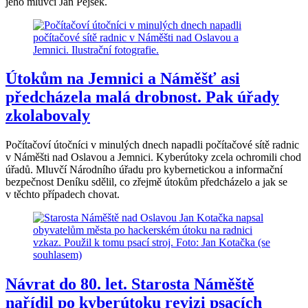
jeho mluvčí Jan Pejšek.
Útokům na Jemnici a Náměšť asi
předcházela malá drobnost. Pak úřady
zkolabovaly
Počítačoví útočníci v minulých dnech napadli počítačové sítě radnic
v Náměšti nad Oslavou a Jemnici. Kyberútoky zcela ochromili chod
úřadů. Mluvčí Národního úřadu pro kybernetickou a informační
bezpečnost Deníku sdělil, co zřejmě útokům předcházelo a jak se
v těchto případech chovat.
Návrat do 80. let. Starosta Náměště
nařídil po kyberútoku revizi psacích