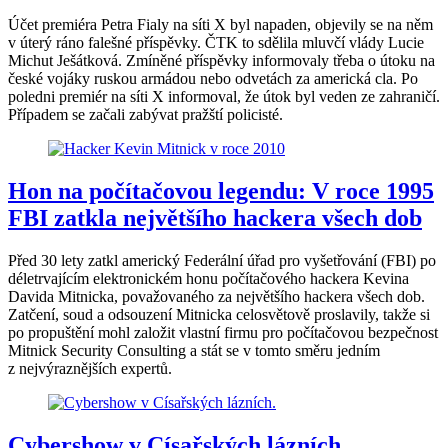
Účet premiéra Petra Fialy na síti X byl napaden, objevily se na něm
v úterý ráno falešné příspěvky. ČTK to sdělila mluvčí vlády Lucie
Michut Ješátková. Zmíněné příspěvky informovaly třeba o útoku na
české vojáky ruskou armádou nebo odvetách za americká cla. Po
poledni premiér na síti X informoval, že útok byl veden ze zahraničí.
Případem se začali zabývat pražští policisté.
Hon na počítačovou legendu: V roce 1995
FBI zatkla největšího hackera všech dob
Před 30 lety zatkl americký Federální úřad pro vyšetřování (FBI) po
déletrvajícím elektronickém honu počítačového hackera Kevina
Davida Mitnicka, považovaného za největšího hackera všech dob.
Zatčení, soud a odsouzení Mitnicka celosvětově proslavily, takže si
po propuštění mohl založit vlastní firmu pro počítačovou bezpečnost
Mitnick Security Consulting a stát se v tomto směru jedním
z nejvýraznějších expertů.
Cybershow v Císařských lázních