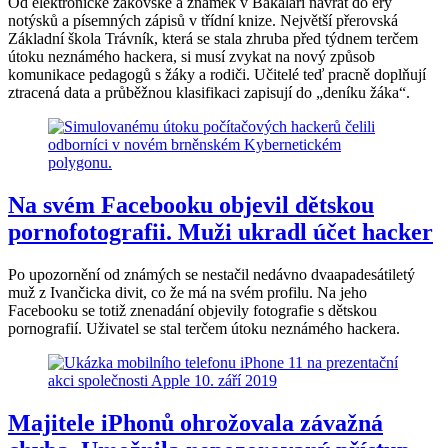
Od elektronické žákovské a známek v Bakaláři návrat do éry
notýsků a písemných zápisů v třídní knize. Největší přerovská
Základní škola Trávník, která se stala zhruba před týdnem terčem
útoku neznámého hackera, si musí zvykat na nový způsob
komunikace pedagogů s žáky a rodiči. Učitelé teď pracně doplňují
ztracená data a průběžnou klasifikaci zapisují do „deníku žáka“.
Na svém Facebooku objevil dětskou
pornofotografii. Muži ukradl účet hacker
Po upozornění od známých se nestačil nedávno dvaapadesátiletý
muž z Ivančicka divit, co že má na svém profilu. Na jeho
Facebooku se totiž znenadání objevily fotografie s dětskou
pornografií. Uživatel se stal terčem útoku neznámého hackera.
Majitele iPhonů ohrožovala závažná