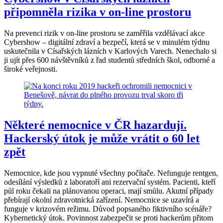
připomněla rizika v on-line prostoru
Na prevenci rizik v on-line prostoru se zaměřila vzdělávací akce
Cybershow – digitální zdraví a bezpečí, která se v minulém týdnu
uskutečnila v Císařských lázních v Karlových Varech. Nenechalo si
ji ujít přes 600 návštěvníků z řad studentů středních škol, odborné a
široké veřejnosti.
Některé nemocnice v ČR hazardují.
Hackerský útok je může vrátit o 60 let
zpět
Nemocnice, kde jsou vypnuté všechny počítače. Nefunguje rentgen,
odesílání výsledků z laboratoří ani rezervační systém. Pacienti, kteří
půl roku čekali na plánovanou operaci, mají smůlu. Akutní případy
přebírají okolní zdravotnická zařízení. Nemocnice se uzavírá a
funguje v krizovém režimu. Důvod popsaného fiktivního scénáře?
Kybernetický útok. Povinnost zabezpečit se proti hackerům přitom