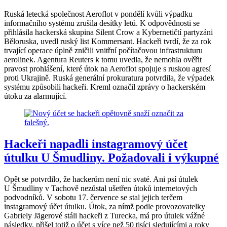
Ruská letecká společnost Aeroflot v pondělí kvůli výpadku
informačního systému zrušila desítky letů. K odpovědnosti se
přihlásila hackerská skupina Silent Crow a Kybernetičtí partyzáni
Běloruska, uvedl ruský list Kommersant. Hackeři tvrdí, že za rok
trvající operace úplně zničili vnitřní počítačovou infrastrukturu
aerolinek. Agentura Reuters k tomu uvedla, že nemohla ověřit
pravost prohlášení, které útok na Aeroflot spojuje s ruskou agresí
proti Ukrajině. Ruská generální prokuratura potvrdila, že výpadek
systému způsobili hackeři. Kreml označil zprávy o hackerském
útoku za alarmující.
Hackeři napadli instagramový účet
útulku U Šmudliny. Požadovali i výkupné
Opět se potvrdilo, že hackerům není nic svaté. Ani psí útulek
U Šmudliny v Tachově nezůstal ušetřen útoků internetových
podvodníků. V sobotu 17. července se stal jejich terčem
instagramový účet útulku. Útok, za nímž podle provozovatelky
Gabriely Jägerové stáli hackeři z Turecka, má pro útulek vážné
následky, přišel totiž o účet s více než 50 tisíci sledujícími a roky