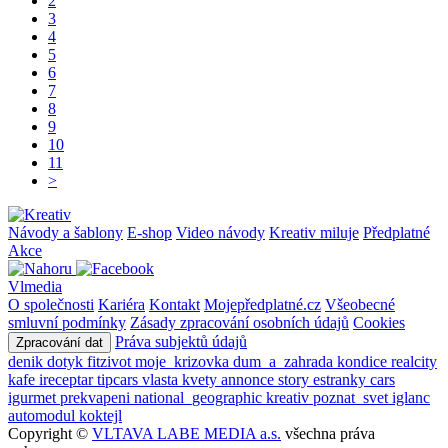
2
3
4
5
6
7
8
9
10
11
>
Návody a šablony
E-shop
Video návody
Kreativ miluje
Předplatné
Akce
Vlmedia
O společnosti
Kariéra
Kontakt
Mojepředplatné.cz
Všeobecné
smluvní podmínky
Zásady zpracování osobních údajů
Cookies
Práva subjektů údajů
Zpracování dat
denik
dotyk
fitzivot
moje_krizovka
dum_a_zahrada
kondice
realcity
kafe
ireceptar
tipcars
vlasta
kvety
annonce
story
estranky
cars
igurmet
prekvapeni
national_geographic
kreativ
poznat_svet
iglanc
automodul
koktejl
Copyright ©
VLTAVA LABE MEDIA a.s.
všechna práva