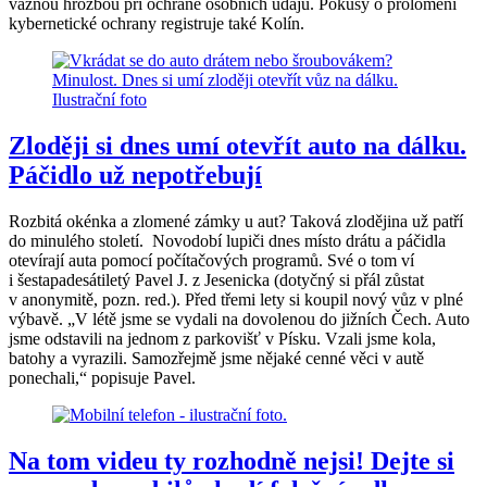
vážnou hrozbou při ochraně osobních údajů. Pokusy o prolomení
kybernetické ochrany registruje také Kolín.
Zloději si dnes umí otevřít auto na dálku.
Páčidlo už nepotřebují
Rozbitá okénka a zlomené zámky u aut? Taková zlodějina už patří
do minulého století. Novodobí lupiči dnes místo drátu a páčidla
otevírají auta pomocí počítačových programů. Své o tom ví
i šestapadesátiletý Pavel J. z Jesenicka (dotyčný si přál zůstat
v anonymitě, pozn. red.). Před třemi lety si koupil nový vůz v plné
výbavě. „V létě jsme se vydali na dovolenou do jižních Čech. Auto
jsme odstavili na jednom z parkovišť v Písku. Vzali jsme kola,
batohy a vyrazili. Samozřejmě jsme nějaké cenné věci v autě
ponechali,“ popisuje Pavel.
Na tom videu ty rozhodně nejsi! Dejte si