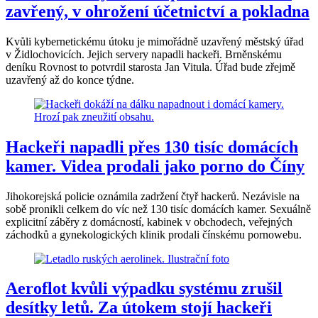
zavřený, v ohrožení účetnictví a pokladna
Kvůli kybernetickému útoku je mimořádně uzavřený městský úřad
v Židlochovicích. Jejich servery napadli hackeři. Brněnskému
deníku Rovnost to potvrdil starosta Jan Vitula. Úřad bude zřejmě
uzavřený až do konce týdne.
Hackeři napadli přes 130 tisíc domácích
kamer. Videa prodali jako porno do Číny
Jihokorejská policie oznámila zadržení čtyř hackerů. Nezávisle na
sobě pronikli celkem do víc než 130 tisíc domácích kamer. Sexuálně
explicitní záběry z domácností, kabinek v obchodech, veřejných
záchodků a gynekologických klinik prodali čínskému pornowebu.
Aeroflot kvůli výpadku systému zrušil
desítky letů. Za útokem stojí hackeři