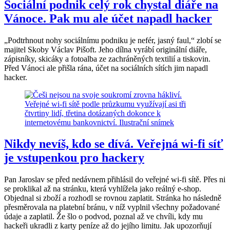
Sociální podnik celý rok chystal diáře na
Vánoce. Pak mu ale účet napadl hacker
„Podtrhnout nohy sociálnímu podniku je nefér, jasný faul,“ zlobí se
majitel Skoby Václav Pišoft. Jeho dílna vyrábí originální diáře,
zápisníky, skicáky a fotoalba ze zachráněných textilií a tiskovin.
Před Vánoci ale přišla rána, účet na sociálních sítích jim napadl
hacker.
Nikdy nevíš, kdo se dívá. Veřejná wi-fi síť
je vstupenkou pro hackery
Pan Jaroslav se před nedávnem přihlásil do veřejné wi-fi sítě. Přes ni
se proklikal až na stránku, která vyhlížela jako reálný e-shop.
Objednal si zboží a rozhodl se rovnou zaplatit. Stránka ho následně
přesměrovala na platební bránu, v níž vyplnil všechny požadované
údaje a zaplatil. Že šlo o podvod, poznal až ve chvíli, kdy mu
hackeři ukradli z karty peníze až do jejího limitu. Jak upozorňují