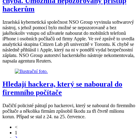
chyba. Umožnila nepozorovaný přístup
hackerům
Izraelská kybernetická společnost NSO Group vyvinula softwarový
nástroj, s jehož pomocí bylo možné se nepozorovaně a bez
jakéhokoliv vstupu od uživatele nabourat do mobilních telefonů
iPhone i osobních počítačů od firmy Apple. Ve své zprávě to uvedla
analytická skupina Citizen Lab při univerzitě v Torontu. K chybě se
následně přihlásil i Apple, který na ni v pondělí vydal bezpečnostní
záplatu. NSO Group autorství hackerského nástroje nekomentovala,
napsala agentura Reuters.
Hledají hackera, který se naboural do
firemního počítače
Dačičtí policisté pátrají po hackerovi, který se naboural do firemního
počítače a několika firmám způsobil škodu za tři čtvrtě milionu
korun. Případ se stal z 24. na 25. července.
<
1