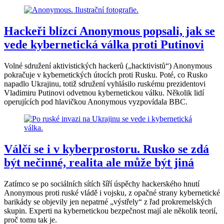
Hackeři blízcí Anonymous popsali, jak se
vede kybernetická válka proti Putinovi
Volné sdružení aktivistických hackerů („hacktivistů“) Anonymous
pokračuje v kybernetických útocích proti Rusku. Poté, co Rusko
napadlo Ukrajinu, totiž sdružení vyhlásilo ruskému prezidentovi
Vladimiru Putinovi odvetnou kybernetickou válku. Několik lidí
operujících pod hlavičkou Anonymous vyzpovídala BBC.
Válčí se i v kyberprostoru. Rusko se zdá
být nečinné, realita ale může být jiná
Zatímco se po sociálních sítích šíří úspěchy hackerského hnutí
Anonymous proti ruské vládě i vojsku, z opačné strany kybernetické
barikády se objevily jen nepatrné „výstřely“ z řad prokremelských
skupin. Experti na kybernetickou bezpečnost mají ale několik teorií,
proč tomu tak je.