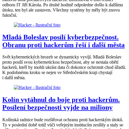
odboru IT Jiří Károla. Po druhé hodině odpoledne došlo k dalšímu
útoku, ten byl ale zastaven. Všechny systémy by měly být znovu
fuknční.
Mladá Boleslav posílí kyberbezpečnost.
Obranu proti hackerům řeší i další města
Svět kybernetických hrozeb se dynamicky vyvíjí. Mladá Boleslav
proto posílí svou kybernetickou bezpečnost, aby se nestala obětí
hackerů, kteří by mohli ukrást data či dokonce ochromit chod úřadů.
K podobnému kroku se nejen ve Středočeském kraji chystají
i další města.
Kolín vytáhnul do boje proti hackerům.
Posílení bezpečnosti vyjde na miliony
Kolínská radnice bude rozšiřovat ochranu proti hackerským útoků.
Ty v poslední době totiž vůči veřejným institucím zesílily a staly se