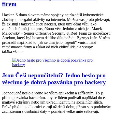
firem
Hacker. S tímto slovem máme spojeny nejrůznější kybernetické
zločiny a nelegální aktivity na internetu. Možná vás proto překvapí,
že existují i takzvaní etičtí hackeři, kteří umí dělat věci jako
z akčních filmů jako prospěšnou věc. Jedním z nich je i Marek
Malcovský – Senior Offensive Security & Red Team ze společnosti
Axelum, který byl hostem dalšího dílu pořadu Byznys kafe. V něm
prozradil například to, jak se umí jeho „agenti“ vmísit mezi
zaměstnance firmy a získat od nich citlivé údaje a vstupy
takřka všude.
Jsou Češi nepoučitelní? Jedno heslo pro
všechno je dobrá pozvánka pro hackery
Jednoduché heslo a jedno ke všem aplikacím a zařízením. To je
přímo pozvánka hackerům, aby se lidem podívali například do e-
mailové schránky nebo jim ukradli identitu na sociálních sítích.
Právě před tím odborníci varují už delší dobu, přesto se s podobným
zacházením s osobními daty v poměrně velké míře setkávají.