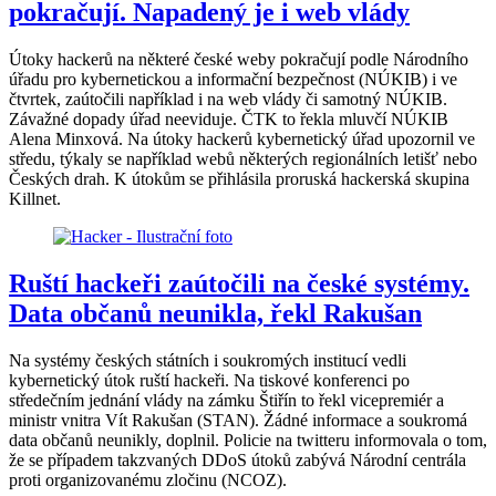
pokračují. Napadený je i web vlády
Útoky hackerů na některé české weby pokračují podle Národního
úřadu pro kybernetickou a informační bezpečnost (NÚKIB) i ve
čtvrtek, zaútočili například i na web vlády či samotný NÚKIB.
Závažné dopady úřad neeviduje. ČTK to řekla mluvčí NÚKIB
Alena Minxová. Na útoky hackerů kybernetický úřad upozornil ve
středu, týkaly se například webů některých regionálních letišť nebo
Českých drah. K útokům se přihlásila proruská hackerská skupina
Killnet.
Ruští hackeři zaútočili na české systémy.
Data občanů neunikla, řekl Rakušan
Na systémy českých státních i soukromých institucí vedli
kybernetický útok ruští hackeři. Na tiskové konferenci po
středečním jednání vlády na zámku Štiřín to řekl vicepremiér a
ministr vnitra Vít Rakušan (STAN). Žádné informace a soukromá
data občanů neunikly, doplnil. Policie na twitteru informovala o tom,
že se případem takzvaných DDoS útoků zabývá Národní centrála
proti organizovanému zločinu (NCOZ).