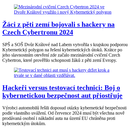
Žáci z pěti zemí bojovali s hackery na
Czech Cybertronu 2024
SPŠ a SOŠ Dvůr Králové nad Labem vytvořila s krajskou podporou
Kybernetický polygon na řešení kybernetických útoků. Krátce po
jeho slavnostním otevření zde začalo mezinárodní cvičení Czech
Cybertron, které prověřilo schopnosti žáků z pěti zemí Evropy.
Hackeři versus testovací technici: Boj o
kybernetickou bezpečnost aut přiostřuje
Výrobci automobilů řešili doposud otázky kybernetické bezpečnosti
podle vlastního uvážení. Od července 2024 musí být všechna nově
prodávaná osobní i nákladní auta na území EU chráněna proti
kybernetickým útokům.