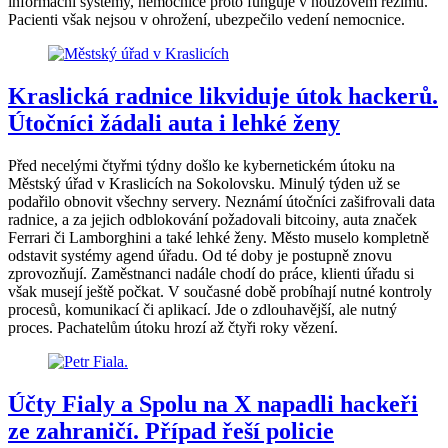
informační systémy, nemocnice proto funguje v nouzovém režimu.
Pacienti však nejsou v ohrožení, ubezpečilo vedení nemocnice.
Kraslická radnice likviduje útok hackerů.
Útočníci žádali auta i lehké ženy
Před necelými čtyřmi týdny došlo ke kybernetickém útoku na
Městský úřad v Kraslicích na Sokolovsku. Minulý týden už se
podařilo obnovit všechny servery. Neznámí útočníci zašifrovali data
radnice, a za jejich odblokování požadovali bitcoiny, auta značek
Ferrari či Lamborghini a také lehké ženy. Město muselo kompletně
odstavit systémy agend úřadu. Od té doby je postupně znovu
zprovozňují. Zaměstnanci nadále chodí do práce, klienti úřadu si
však musejí ještě počkat. V současné době probíhají nutné kontroly
procesů, komunikací či aplikací. Jde o zdlouhavější, ale nutný
proces. Pachatelům útoku hrozí až čtyři roky vězení.
Účty Fialy a Spolu na X napadli hackeři
ze zahraničí. Případ řeší policie