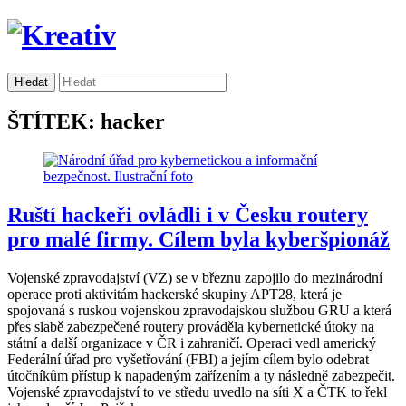
ŠTÍTEK: hacker
Ruští hackeři ovládli i v Česku routery
pro malé firmy. Cílem byla kyberšpionáž
Vojenské zpravodajství (VZ) se v březnu zapojilo do mezinárodní
operace proti aktivitám hackerské skupiny APT28, která je
spojovaná s ruskou vojenskou zpravodajskou službou GRU a která
přes slabě zabezpečené routery prováděla kybernetické útoky na
státní a další organizace v ČR i zahraničí. Operaci vedl americký
Federální úřad pro vyšetřování (FBI) a jejím cílem bylo odebrat
útočníkům přístup k napadeným zařízením a ty následně zabezpečit.
Vojenské zpravodajství to ve středu uvedlo na síti X a ČTK to řekl