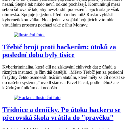
nezná. Stejně tak nikdo neví, odkud pocházejí. Komunikují mezi
sebou šifrovaně tak, aby nevzbudili podezření. Jejich síla je však
obrovská. Spojuje je jedno. Před pár dny totiž Rusku vyhlásili
kybernetickou válku. No a jeden z vojáků bojujících v tomhle
virtuálním prostoru pochází také z jihu Moravy.
Třebíč brojí proti hackerům: útoků za
poslední dobu byly tisíce
Kyberkriminalita, která cílí na získávání citlivých dat z úřadů a
různých institucí, je čím dál častější. „Město Třebíč jen za poslední
tři týdny čelilo osmdesáti tisícům atakům, které měly za cíl dostat se
do našeho systému,“ uvedl starosta Pavel Pacal, podle něhož ale
k žádným únikům dat nedošlo.
Třídnice a deníčky. Po útoku hackera se
přerovská škola vrátila do "pravěku"