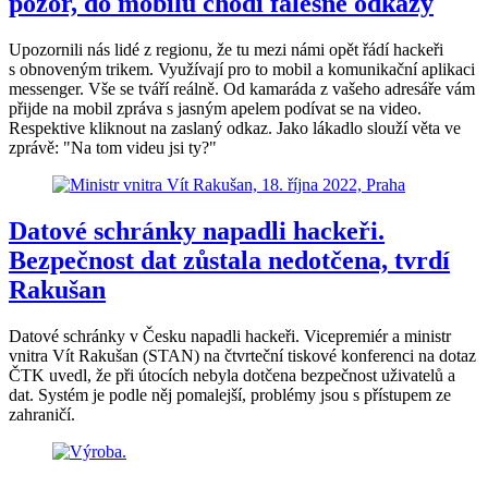
pozor, do mobilů chodí falešné odkazy
Upozornili nás lidé z regionu, že tu mezi námi opět řádí hackeři
s obnoveným trikem. Využívají pro to mobil a komunikační aplikaci
messenger. Vše se tváří reálně. Od kamaráda z vašeho adresáře vám
přijde na mobil zpráva s jasným apelem podívat se na video.
Respektive kliknout na zaslaný odkaz. Jako lákadlo slouží věta ve
zprávě: "Na tom videu jsi ty?"
Datové schránky napadli hackeři.
Bezpečnost dat zůstala nedotčena, tvrdí
Rakušan
Datové schránky v Česku napadli hackeři. Vicepremiér a ministr
vnitra Vít Rakušan (STAN) na čtvrteční tiskové konferenci na dotaz
ČTK uvedl, že při útocích nebyla dotčena bezpečnost uživatelů a
dat. Systém je podle něj pomalejší, problémy jsou s přístupem ze
zahraničí.