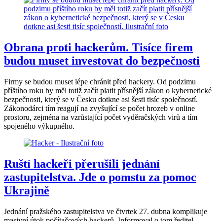
Obrana proti hackerům. Tisíce firem
budou muset investovat do bezpečnosti
Firmy se budou muset lépe chránit před hackery. Od podzimu
příštího roku by měl totiž začít platit přísnější zákon o kybernetické
bezpečnosti, který se v Česku dotkne asi šesti tisíc společností.
Zákonodárci tím reagují na zvyšující se počet hrozeb v online
prostoru, zejména na vzrůstající počet vyděračských virů a tím
spojeného výkupného.
Ruští hackeři přerušili jednání
zastupitelstva. Jde o pomstu za pomoc
Ukrajině
Jednání pražského zastupitelstva ve čtvrtek 27. dubna komplikuje
masivní útok počítačových hackerů. Informoval o tom ředitel