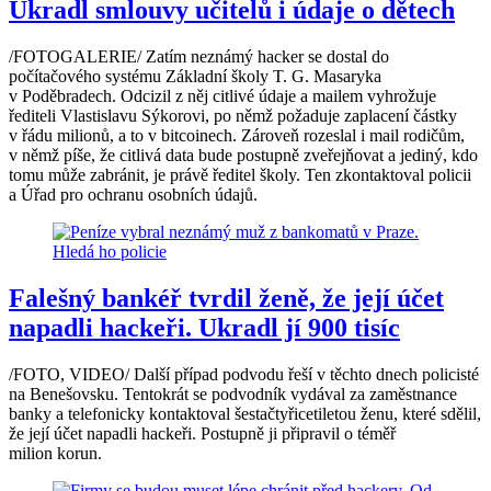
Ukradl smlouvy učitelů i údaje o dětech
/FOTOGALERIE/ Zatím neznámý hacker se dostal do
počítačového systému Základní školy T. G. Masaryka
v Poděbradech. Odcizil z něj citlivé údaje a mailem vyhrožuje
řediteli Vlastislavu Sýkorovi, po němž požaduje zaplacení částky
v řádu milionů, a to v bitcoinech. Zároveň rozeslal i mail rodičům,
v němž píše, že citlivá data bude postupně zveřejňovat a jediný, kdo
tomu může zabránit, je právě ředitel školy. Ten zkontaktoval policii
a Úřad pro ochranu osobních údajů.
Falešný bankéř tvrdil ženě, že její účet
napadli hackeři. Ukradl jí 900 tisíc
/FOTO, VIDEO/ Další případ podvodu řeší v těchto dnech policisté
na Benešovsku. Tentokrát se podvodník vydával za zaměstnance
banky a telefonicky kontaktoval šestačtyřicetiletou ženu, které sdělil,
že její účet napadli hackeři. Postupně ji připravil o téměř
milion korun.