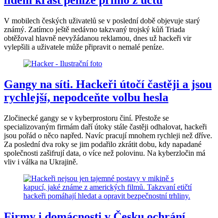
lidem krást peníze přímo z účtů
V mobilech českých uživatelů se v poslední době objevuje starý
známý. Zatímco ještě nedávno takzvaný trojský kůň Triada
obtěžoval hlavně nevyžádanou reklamou, dnes už hackeři vir
vylepšili a uživatele může připravit o nemalé peníze.
Gangy na síti. Hackeři útočí častěji a jsou
rychlejší, nepodceňte volbu hesla
Zločinecké gangy se v kyberprostoru činí. Přestože se
specializovaným firmám daří útoky stále častěji odhalovat, hackeři
jsou pořád o něco napřed. Navíc pracují mnohem rychleji než dříve.
Za poslední dva roky se jim podařilo zkrátit dobu, kdy napadané
společnosti zašifrují data, o více než polovinu. Na kyberzločin má
vliv i válka na Ukrajině.
Firmy i domácnosti v Česku ochrání