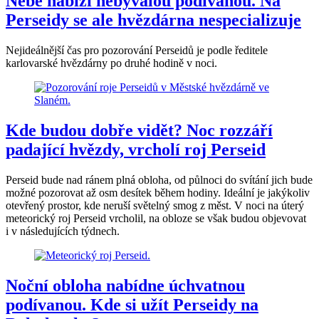
Nebe nabízí nebývalou podívanou. Na
Perseidy se ale hvězdárna nespecializuje
Nejideálnější čas pro pozorování Perseidů je podle ředitele
karlovarské hvězdárny po druhé hodině v noci.
Kde budou dobře vidět? Noc rozzáří
padající hvězdy, vrcholí roj Perseid
Perseid bude nad ránem plná obloha, od půlnoci do svítání jich bude
možné pozorovat až osm desítek během hodiny. Ideální je jakýkoliv
otevřený prostor, kde neruší světelný smog z měst. V noci na úterý
meteorický roj Perseid vrcholil, na obloze se však budou objevovat
i v následujících týdnech.
Noční obloha nabídne úchvatnou
podívanou. Kde si užít Perseidy na