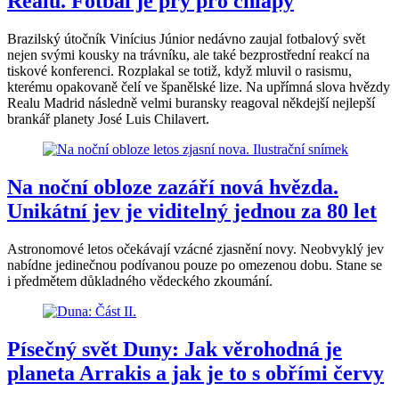
Realu. Fotbal je prý pro chlapy
Brazilský útočník Vinícius Júnior nedávno zaujal fotbalový svět
nejen svými kousky na trávníku, ale také bezprostřední reakcí na
tiskové konferenci. Rozplakal se totiž, když mluvil o rasismu,
kterému opakovaně čelí ve španělské lize. Na upřímná slova hvězdy
Realu Madrid následně velmi buransky reagoval někdejší nejlepší
brankář planety José Luis Chilavert.
Na noční obloze zazáří nová hvězda.
Unikátní jev je viditelný jednou za 80 let
Astronomové letos očekávají vzácné zjasnění novy. Neobvyklý jev
nabídne jedinečnou podívanou pouze po omezenou dobu. Stane se
i předmětem důkladného vědeckého zkoumání.
Písečný svět Duny: Jak věrohodná je
planeta Arrakis a jak je to s obřími červy