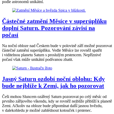
podle astronomů unikátní.
Částečné zatmění Měsíce v superúplňku
doplní Saturn. Pozorování závisí na
počasí
Na noční obloze nad Českem bude v polovině září možné pozorovat
částečné zatmění superúplňku. Vedle Měsíce lze rovněž spatřit
i viditelnou planetu Saturn s proslulým prstencem. Nepříznivé
počasí však může unikátní podívanou zhatit.
Jasný Saturn ozdobí noční oblohu: Kdy
bude nejblíže k Zemi, jak ho pozorovat
Češi mohou Sluncem ozářený Saturn pozorovat po celý měsíc od
prvního zářijového víkendu, kdy se rovněž nejblíže přiblíží k planetě
Zemi. Ačkoliv na obloze bude připomínat další jasnou hvězdu,
v dalekohledu je možné zahlédnout kotouček i prstenec.