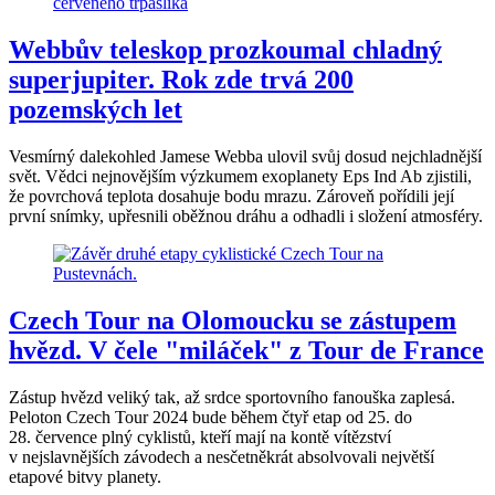
Webbův teleskop prozkoumal chladný
superjupiter. Rok zde trvá 200
pozemských let
Vesmírný dalekohled Jamese Webba ulovil svůj dosud nejchladnější
svět. Vědci nejnovějším výzkumem exoplanety Eps Ind Ab zjistili,
že povrchová teplota dosahuje bodu mrazu. Zároveň pořídili její
první snímky, upřesnili oběžnou dráhu a odhadli i složení atmosféry.
Czech Tour na Olomoucku se zástupem
hvězd. V čele "miláček" z Tour de France
Zástup hvězd veliký tak, až srdce sportovního fanouška zaplesá.
Peloton Czech Tour 2024 bude během čtyř etap od 25. do
28. července plný cyklistů, kteří mají na kontě vítězství
v nejslavnějších závodech a nesčetněkrát absolvovali největší
etapové bitvy planety.