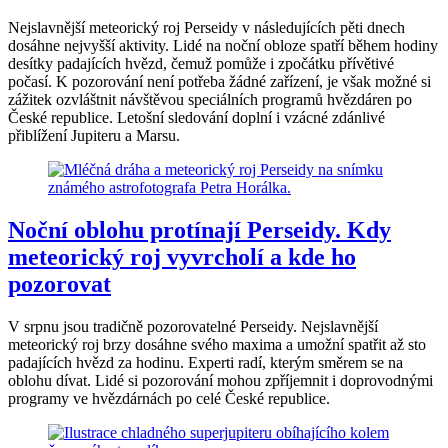
Nejslavnější meteorický roj Perseidy v následujících pěti dnech
dosáhne nejvyšší aktivity. Lidé na noční obloze spatří během hodiny
desítky padajících hvězd, čemuž pomůže i zpočátku přívětivé
počasí. K pozorování není potřeba žádné zařízení, je však možné si
zážitek ozvláštnit návštěvou speciálních programů hvězdáren po
České republice. Letošní sledování doplní i vzácné zdánlivé
přiblížení Jupiteru a Marsu.
Noční oblohu protínají Perseidy. Kdy
meteorický roj vyvrcholí a kde ho
pozorovat
V srpnu jsou tradičně pozorovatelné Perseidy. Nejslavnější
meteorický roj brzy dosáhne svého maxima a umožní spatřit až sto
padajících hvězd za hodinu. Experti radí, kterým směrem se na
oblohu dívat. Lidé si pozorování mohou zpříjemnit i doprovodnými
programy ve hvězdárnách po celé České republice.