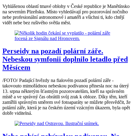
Vyhlášenou oblastí tmavé oblohy v České republice je Manětínsko
na severním Plzeňsku. Místo vyhledávají pro pozorování nočního
nebe profesionální astronomové i amatéři a všichni ti, kdo chtějí
vidět nebe bez rušivého světla měst.
Perseidy na pozadí polární záře.
Nebeskou symfonii doplnilo letadlo před
Měsícem
/FOTO/ Padající hvězdy na fialovém pozadí polární záře -
takovouto mimořádnou nebeskou podívanou přinesla noc na úterý
13. srpna některým šťastným pozorovatelům, kteří na správném
místě a ve správný čas obrátili svůj zrak k obloze. Díky těm, kteří
zamířili správným směrem své fotoaparáty se můžete přesvědčit, že
polární záře, která je na českém území vzácným úkazem, byla opět
dobře viditelná.