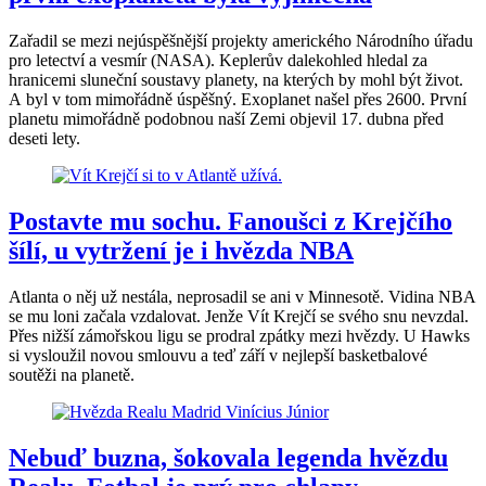
Zařadil se mezi nejúspěšnější projekty amerického Národního úřadu
pro letectví a vesmír (NASA). Keplerův dalekohled hledal za
hranicemi sluneční soustavy planety, na kterých by mohl být život.
A byl v tom mimořádně úspěšný. Exoplanet našel přes 2600. První
planetu mimořádně podobnou naší Zemi objevil 17. dubna před
deseti lety.
Postavte mu sochu. Fanoušci z Krejčího
šílí, u vytržení je i hvězda NBA
Atlanta o něj už nestála, neprosadil se ani v Minnesotě. Vidina NBA
se mu loni začala vzdalovat. Jenže Vít Krejčí se svého snu nevzdal.
Přes nižší zámořskou ligu se prodral zpátky mezi hvězdy. U Hawks
si vysloužil novou smlouvu a teď září v nejlepší basketbalové
soutěži na planetě.
Nebuď buzna, šokovala legenda hvězdu