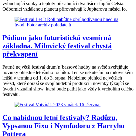
vybuchující sopky a teploty přesahující dva tisíce stupňů Celsia.
Odborníci vzdálenou planetu přirovnávají k Jupiterovu měsíci Io.
Pódium jako futuristická vesmírná
základna. Milovický festival chystá
překvapení
Patrně největší festival drum´n´bassové hudby na světě zveřejňuje
novinky ohledně letošního ročníku. Ten se uskuteční na milovickém
letišti v termínu od 1. do 3. srpna. Nabízíme přehled největších
hvězd, které dorazí se svojí hudební produkcí i novinky týkající se
úvodní vizuální show, která bude patřit jako vždy k vrcholům celého
festivalu.
Co nabídnou letní festivaly? Radůzu,
Vypsanou Fixu i Nymfadoru z Harryho
Pottera