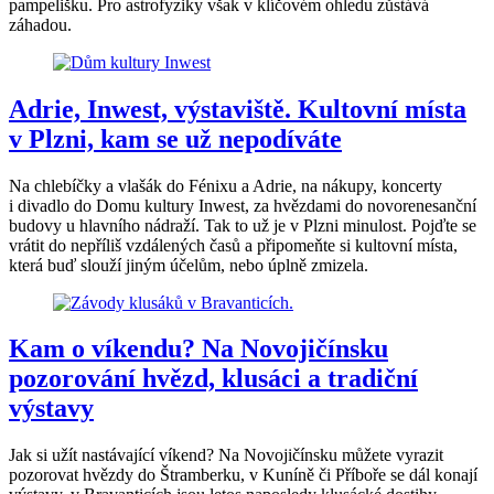
pampelišku. Pro astrofyziky však v klíčovém ohledu zůstává
záhadou.
Adrie, Inwest, výstaviště. Kultovní místa
v Plzni, kam se už nepodíváte
Na chlebíčky a vlašák do Fénixu a Adrie, na nákupy, koncerty
i divadlo do Domu kultury Inwest, za hvězdami do novorenesanční
budovy u hlavního nádraží. Tak to už je v Plzni minulost. Pojďte se
vrátit do nepříliš vzdálených časů a připomeňte si kultovní místa,
která buď slouží jiným účelům, nebo úplně zmizela.
Kam o víkendu? Na Novojičínsku
pozorování hvězd, klusáci a tradiční
výstavy
Jak si užít nastávající víkend? Na Novojičínsku můžete vyrazit
pozorovat hvězdy do Štramberku, v Kuníně či Příboře se dál konají