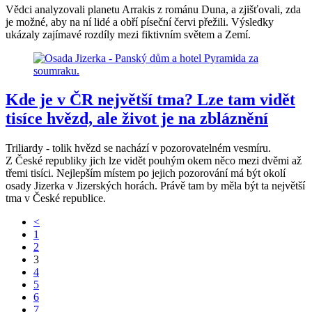
Vědci analyzovali planetu Arrakis z románu Duna, a zjišťovali, zda
je možné, aby na ní lidé a obří píseční červi přežili. Výsledky
ukázaly zajímavé rozdíly mezi fiktivním světem a Zemí.
Kde je v ČR největší tma? Lze tam vidět
tisíce hvězd, ale život je na zbláznění
Triliardy - tolik hvězd se nachází v pozorovatelném vesmíru.
Z České republiky jich lze vidět pouhým okem něco mezi dvěmi až
třemi tisíci. Nejlepším místem po jejich pozorování má být okolí
osady Jizerka v Jizerských horách. Právě tam by měla být ta největší
tma v České republice.
<
1
2
3
4
5
6
7