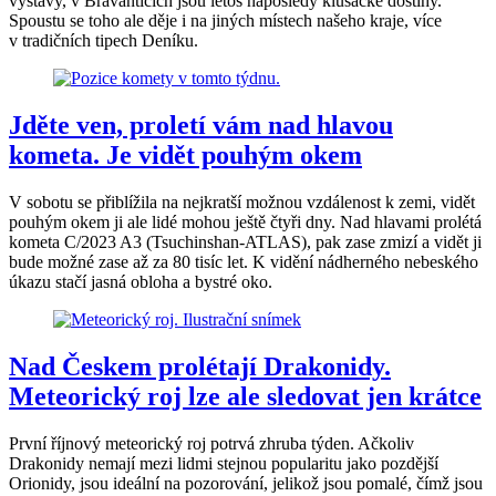
výstavy, v Bravanticích jsou letos naposledy klusácké dostihy.
Spoustu se toho ale děje i na jiných místech našeho kraje, více
v tradičních tipech Deníku.
Jděte ven, proletí vám nad hlavou
kometa. Je vidět pouhým okem
V sobotu se přiblížila na nejkratší možnou vzdálenost k zemi, vidět
pouhým okem ji ale lidé mohou ještě čtyři dny. Nad hlavami prolétá
kometa C/2023 A3 (Tsuchinshan-ATLAS), pak zase zmizí a vidět ji
bude možné zase až za 80 tisíc let. K vidění nádherného nebeského
úkazu stačí jasná obloha a bystré oko.
Nad Českem prolétají Drakonidy.
Meteorický roj lze ale sledovat jen krátce
První říjnový meteorický roj potrvá zhruba týden. Ačkoliv
Drakonidy nemají mezi lidmi stejnou popularitu jako pozdější
Orionidy, jsou ideální na pozorování, jelikož jsou pomalé, čímž jsou