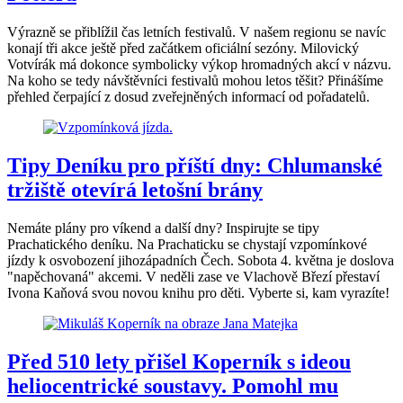
Výrazně se přiblížil čas letních festivalů. V našem regionu se navíc
konají tři akce ještě před začátkem oficiální sezóny. Milovický
Votvírák má dokonce symbolicky výkop hromadných akcí v názvu.
Na koho se tedy návštěvníci festivalů mohou letos těšit? Přinášíme
přehled čerpající z dosud zveřejněných informací od pořadatelů.
Tipy Deníku pro příští dny: Chlumanské
tržiště otevírá letošní brány
Nemáte plány pro víkend a další dny? Inspirujte se tipy
Prachatického deníku. Na Prachaticku se chystají vzpomínkové
jízdy k osvobození jihozápadních Čech. Sobota 4. května je doslova
"napěchovaná" akcemi. V neděli zase ve Vlachově Březí přestaví
Ivona Kaňová svou novou knihu pro děti. Vyberte si, kam vyrazíte!
Před 510 lety přišel Koperník s ideou
heliocentrické soustavy. Pomohl mu