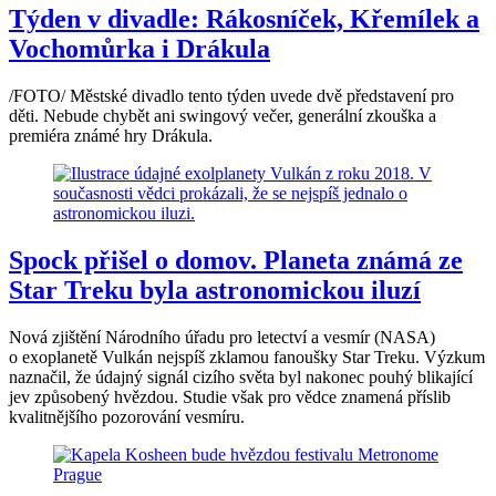
Týden v divadle: Rákosníček, Křemílek a
Vochomůrka i Drákula
/FOTO/ Městské divadlo tento týden uvede dvě představení pro
děti. Nebude chybět ani swingový večer, generální zkouška a
premiéra známé hry Drákula.
Spock přišel o domov. Planeta známá ze
Star Treku byla astronomickou iluzí
Nová zjištění Národního úřadu pro letectví a vesmír (NASA)
o exoplanetě Vulkán nejspíš zklamou fanoušky Star Treku. Výzkum
naznačil, že údajný signál cizího světa byl nakonec pouhý blikající
jev způsobený hvězdou. Studie však pro vědce znamená příslib
kvalitnějšího pozorování vesmíru.