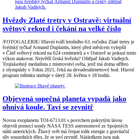
Hvězdy Zlaté tretry v Ostravě: virtuální
světový rekord i čekání na velké číslo
/FOTOGALERIE/ Hlavní tváří letošního 63. ročníku Zlaté tretry je
švédský tyčkař Armand Duplantis, který před měsícem vylepšil
v Číně světový rekord na 624 centimetrů a v Ostravě se pokusí tento
výkon atakovat. Největší česká hvězda? Oštěpař Jakub Vadlejch.
Trojnásobný medailista z mistrovství světa, jenž má doma stříbro
z olympiády v Tokiu 2021, čeká na devadesátimetrový hod. Hlavní
program mítinku startuje v úterý 28. května v 18 hodin.
Objevená sopečná planeta vypadá jako
ohnivá koule. Taví se zevnitř
Novou exoplanetu TOI-6713.01 s povrchem pokrytým lávou
objevili pomocí sondy NASA TESS astronomové ze Spojených
států amerických. Žhavý svět má čerpat tolik energie z gravitační
síly sousedních těles, že se taví zevnitř. Následkem jsou pak