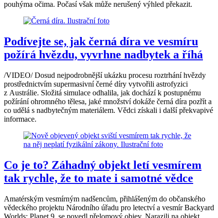
pouhýma očima. Počasí však může nerušený výhled překazit.
Podívejte se, jak černá díra ve vesmíru
požírá hvězdu, vyvrhne nadbytek a říhá
/VIDEO/ Dosud nejpodrobnější ukázku procesu roztrhání hvězdy
prostřednictvím supermasivní černé díry vytvořili astrofyzici
z Austrálie. Složitá simulace odhalila, jak dochází k postupnému
požírání ohromného tělesa, jaké množství dokáže černá díra pozřít a
co udělá s nadbytečným materiálem. Vědci získali i další překvapivé
informace.
Co je to? Záhadný objekt letí vesmírem
tak rychle, že to mate i samotné vědce
Amatérským vesmírným nadšencům, přihlášeným do občanského
vědeckého projektu Národního úřadu pro letectví a vesmír Backyard
Worlds: Planet 9, se povedl přelomový objev. Narazili na objekt