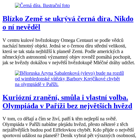
Blízko Země se ukrývá černá díra. Nikdo
o ní nevěděl
V centru kulové hvězdokupy Omega Centauri se podle vědců
nachází hmotný objekt. Jedná se o černou díru střední velikosti,
která se tak stala nejbližší k planetě Zemi. Podle amerických a
německých astronomů významný objev rovněž pomáhá pochopit,
jak se hvězdy dokážou v největší hvězdokupě Mléčné dráhy udržet.
Kuriózní zranění, smůla i vlastní volba.
Olympiáda v Paříži bez největších hvězd
V tom, co dělají a čím se živí, patří k těm nejlepší na světě.
Olympiáda v Paříži nabídne plejádu hvězd, přesto některé z těch
nejzářivějších budou pod Eiffelovkou chybět. Kdo přijde o největší
sportovní událost na planetě? Deník vybral pět výrazných osobností,