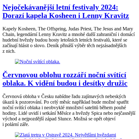
Nejočekávanější letní festivaly 2024:
Dorazí kapela Kosheen i Lenny Kravitz
Kapely Kosheen, The Offspring, Judas Priest, The Jesus and Mary
Chain, legendární Lenny Kravitz a mnohé další zahraniční i domácí
hudební hvězdy budou hosty letošních letních festivalů, které se
začínají hlásit o slovo. Deník přináší výběr těch nejzásadnějších
z nich.
Červnovou oblohu rozzáří noční svítící
oblaka. K vidění budou i desítky družic
Červnová obloha v Česku nabídne řadu zajímavých nebeských
úkazů k pozorování. Po celý měsíc například bude možné spatřit
noční svítící oblaka i neobvyklé množství satelitů během pouhé
hodiny. Lidé uvidí i setkání Měsíce a hvězdy Spica nebo nejčasnější
východ a nejpozdější západ Slunce. Možná se opět objeví
i polární záře.