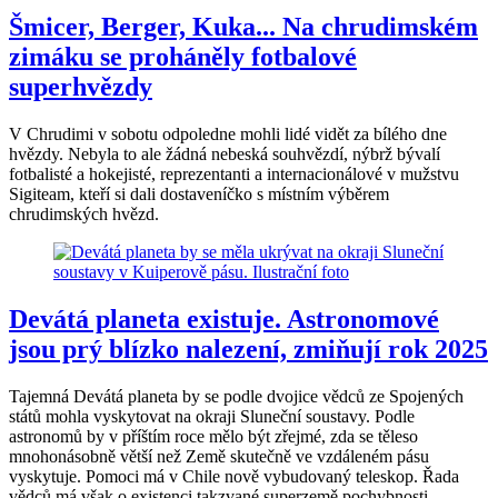
Šmicer, Berger, Kuka... Na chrudimském
zimáku se proháněly fotbalové
superhvězdy
V Chrudimi v sobotu odpoledne mohli lidé vidět za bílého dne
hvězdy. Nebyla to ale žádná nebeská souhvězdí, nýbrž bývalí
fotbalisté a hokejisté, reprezentanti a internacionálové v mužstvu
Sigiteam, kteří si dali dostaveníčko s místním výběrem
chrudimských hvězd.
Devátá planeta existuje. Astronomové
jsou prý blízko nalezení, zmiňují rok 2025
Tajemná Devátá planeta by se podle dvojice vědců ze Spojených
států mohla vyskytovat na okraji Sluneční soustavy. Podle
astronomů by v příštím roce mělo být zřejmé, zda se těleso
mnohonásobně větší než Země skutečně ve vzdáleném pásu
vyskytuje. Pomoci má v Chile nově vybudovaný teleskop. Řada
vědců má však o existenci takzvané superzemě pochybnosti.