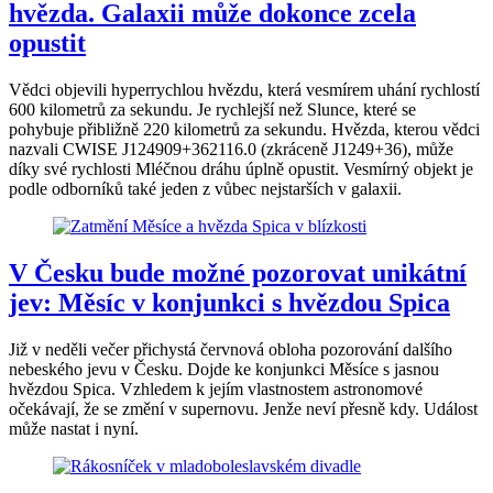
hvězda. Galaxii může dokonce zcela
opustit
Vědci objevili hyperrychlou hvězdu, která vesmírem uhání rychlostí
600 kilometrů za sekundu. Je rychlejší než Slunce, které se
pohybuje přibližně 220 kilometrů za sekundu. Hvězda, kterou vědci
nazvali CWISE J124909+362116.0 (zkráceně J1249+36), může
díky své rychlosti Mléčnou dráhu úplně opustit. Vesmírný objekt je
podle odborníků také jeden z vůbec nejstarších v galaxii.
V Česku bude možné pozorovat unikátní
jev: Měsíc v konjunkci s hvězdou Spica
Již v neděli večer přichystá červnová obloha pozorování dalšího
nebeského jevu v Česku. Dojde ke konjunkci Měsíce s jasnou
hvězdou Spica. Vzhledem k jejím vlastnostem astronomové
očekávají, že se změní v supernovu. Jenže neví přesně kdy. Událost
může nastat i nyní.