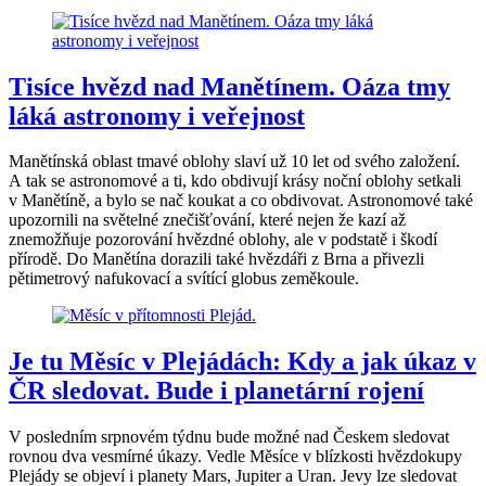
Tisíce hvězd nad Manětínem. Oáza tmy
láká astronomy i veřejnost
Manětínská oblast tmavé oblohy slaví už 10 let od svého založení.
A tak se astronomové a ti, kdo obdivují krásy noční oblohy setkali
v Manětíně, a bylo se nač koukat a co obdivovat. Astronomové také
upozornili na světelné znečišťování, které nejen že kazí až
znemožňuje pozorování hvězdné oblohy, ale v podstatě i škodí
přírodě. Do Manětína dorazili také hvězdáři z Brna a přivezli
pětimetrový nafukovací a svítící globus zeměkoule.
Je tu Měsíc v Plejádách: Kdy a jak úkaz v
ČR sledovat. Bude i planetární rojení
V posledním srpnovém týdnu bude možné nad Českem sledovat
rovnou dva vesmírné úkazy. Vedle Měsíce v blízkosti hvězdokupy
Plejády se objeví i planety Mars, Jupiter a Uran. Jevy lze sledovat