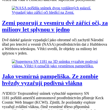
Zemi pozorují z vesmíru dvě zářící oči, za
miliony let splynou v jedno
Dvě daleké galaxie vypadající jako ohromné oči zachytil Národní
úřad pro letectví a vesmír (NASA) prostřednictvím dat z Hubbleova
a Webbova teleskopu. Vědci uvedli, že objekty za miliony let
splynou v jeden.
Jako vesmírná pampeliška. Ze zombie
hvězdy vyzařují podivná vlákna
/VIDEO/ Trojrozměrný snímek vybuchlé supernovy SN
1181 pořídili američtí astronomové prostřednictvím přístroje Keck
Cosmic Web Imager (KCWI). Zjistili, že pozůstatky exploze
vyzařují zvláštní vlákna, čímž vesmírné těleso připomíná