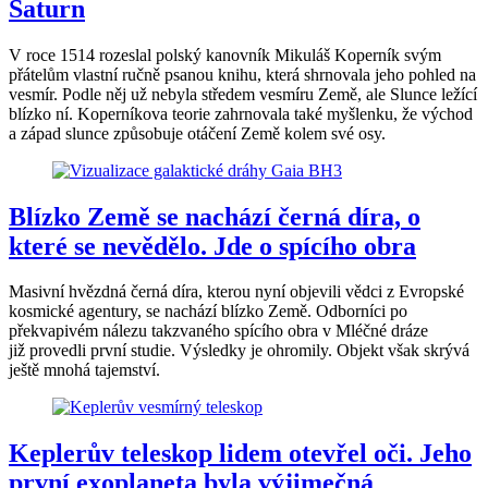
Saturn
V roce 1514 rozeslal polský kanovník Mikuláš Koperník svým
přátelům vlastní ručně psanou knihu, která shrnovala jeho pohled na
vesmír. Podle něj už nebyla středem vesmíru Země, ale Slunce ležící
blízko ní. Koperníkova teorie zahrnovala také myšlenku, že východ
a západ slunce způsobuje otáčení Země kolem své osy.
Blízko Země se nachází černá díra, o
které se nevědělo. Jde o spícího obra
Masivní hvězdná černá díra, kterou nyní objevili vědci z Evropské
kosmické agentury, se nachází blízko Země. Odborníci po
překvapivém nálezu takzvaného spícího obra v Mléčné dráze
již provedli první studie. Výsledky je ohromily. Objekt však skrývá
ještě mnohá tajemství.
Keplerův teleskop lidem otevřel oči. Jeho
první exoplaneta byla výjimečná