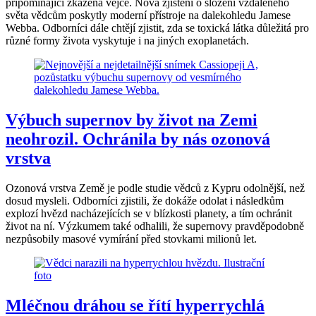
připomínající zkažená vejce. Nová zjištění o složení vzdáleného
světa vědcům poskytly moderní přístroje na dalekohledu Jamese
Webba. Odborníci dále chtějí zjistit, zda se toxická látka důležitá pro
různé formy života vyskytuje i na jiných exoplanetách.
Výbuch supernov by život na Zemi
neohrozil. Ochránila by nás ozonová
vrstva
Ozonová vrstva Země je podle studie vědců z Kypru odolnější, než
dosud mysleli. Odborníci zjistili, že dokáže odolat i následkům
explozí hvězd nacházejících se v blízkosti planety, a tím ochránit
život na ní. Výzkumem také odhalili, že supernovy pravděpodobně
nezpůsobily masové vymírání před stovkami milionů let.
Mléčnou dráhou se řítí hyperrychlá