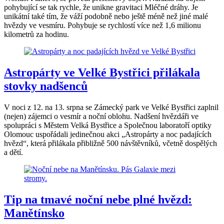
pohybující se tak rychle, že unikne gravitaci Mléčné dráhy. Je
unikátní také tím, že váží podobně nebo ještě méně než jiné malé
hvězdy ve vesmíru. Pohybuje se rychlostí více než 1,6 milionu
kilometrů za hodinu.
Astropárty ve Velké Bystřici přilákala
stovky nadšenců
V noci z 12. na 13. srpna se Zámecký park ve Velké Bystřici zaplnil
(nejen) zájemci o vesmír a noční oblohu. Nadšení hvězdáři ve
spolupráci s Městem Velká Bystřice a Společnou laboratoří optiky
Olomouc uspořádali jedinečnou akci „Astropárty a noc padajících
hvězd“, která přilákala přibližně 500 návštěvníků, včetně dospělých
a dětí.
Tip na tmavé noční nebe plné hvězd:
Manětínsko