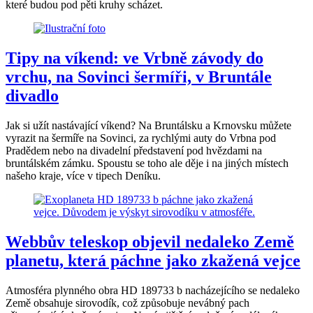
které budou pod pěti kruhy scházet.
Tipy na víkend: ve Vrbně závody do
vrchu, na Sovinci šermíři, v Bruntále
divadlo
Jak si užít nastávající víkend? Na Bruntálsku a Krnovsku můžete
vyrazit na šermíře na Sovinci, za rychlými auty do Vrbna pod
Pradědem nebo na divadelní představení pod hvězdami na
bruntálském zámku. Spoustu se toho ale děje i na jiných místech
našeho kraje, více v tipech Deníku.
Webbův teleskop objevil nedaleko Země
planetu, která páchne jako zkažená vejce
Atmosféra plynného obra HD 189733 b nacházejícího se nedaleko
Země obsahuje sirovodík, což způsobuje nevábný pach