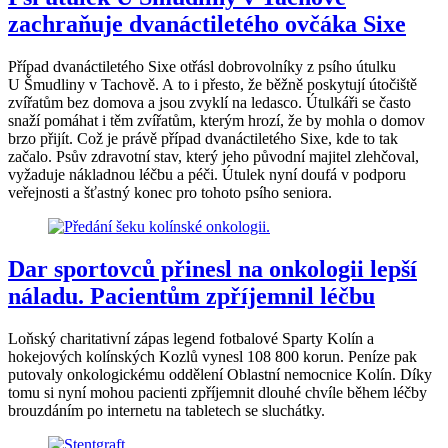
zachraňuje dvanáctiletého ovčáka Sixe
Případ dvanáctiletého Sixe otřásl dobrovolníky z psího útulku
U Šmudliny v Tachově. A to i přesto, že běžně poskytují útočiště
zvířatům bez domova a jsou zvyklí na ledasco. Útulkáři se často
snaží pomáhat i těm zvířatům, kterým hrozí, že by mohla o domov
brzo přijít. Což je právě případ dvanáctiletého Sixe, kde to tak
začalo. Psův zdravotní stav, který jeho původní majitel zlehčoval,
vyžaduje nákladnou léčbu a péči. Útulek nyní doufá v podporu
veřejnosti a šťastný konec pro tohoto psího seniora.
Dar sportovců přinesl na onkologii lepší
náladu. Pacientům zpříjemnil léčbu
Loňský charitativní zápas legend fotbalové Sparty Kolín a
hokejových kolínských Kozlů vynesl 108 800 korun. Peníze pak
putovaly onkologickému oddělení Oblastní nemocnice Kolín. Díky
tomu si nyní mohou pacienti zpříjemnit dlouhé chvíle během léčby
brouzdáním po internetu na tabletech se sluchátky.