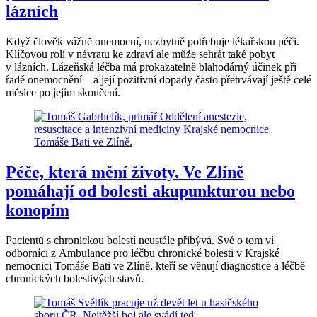
lázních
Když člověk vážně onemocní, nezbytně potřebuje lékařskou péči.
Klíčovou roli v návratu ke zdraví ale může sehrát také pobyt
v lázních. Lázeňská léčba má prokazatelně blahodárný účinek při
řadě onemocnění – a její pozitivní dopady často přetrvávají ještě celé
měsíce po jejím skončení.
Péče, která mění životy. Ve Zlíně
pomáhají od bolesti akupunkturou nebo
konopím
Pacientů s chronickou bolestí neustále přibývá. Své o tom ví
odborníci z Ambulance pro léčbu chronické bolesti v Krajské
nemocnici Tomáše Bati ve Zlíně, kteří se věnují diagnostice a léčbě
chronických bolestivých stavů.