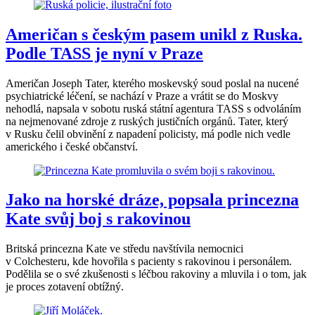
Američan s českým pasem unikl z Ruska.
Podle TASS je nyní v Praze
Američan Joseph Tater, kterého moskevský soud poslal na nucené
psychiatrické léčení, se nachází v Praze a vrátit se do Moskvy
nehodlá, napsala v sobotu ruská státní agentura TASS s odvoláním
na nejmenované zdroje z ruských justičních orgánů. Tater, který
v Rusku čelil obvinění z napadení policisty, má podle nich vedle
amerického i české občanství.
Jako na horské dráze, popsala princezna
Kate svůj boj s rakovinou
Britská princezna Kate ve středu navštívila nemocnici
v Colchesteru, kde hovořila s pacienty s rakovinou i personálem.
Podělila se o své zkušenosti s léčbou rakoviny a mluvila i o tom, jak
je proces zotavení obtížný.