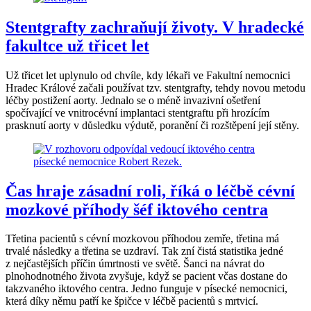
Stentgrafty zachraňují životy. V hradecké
fakultce už třicet let
Už třicet let uplynulo od chvíle, kdy lékaři ve Fakultní nemocnici
Hradec Králové začali používat tzv. stentgrafty, tehdy novou metodu
léčby postižení aorty. Jednalo se o méně invazivní ošetření
spočívající ve vnitrocévní implantaci stentgraftu při hrozícím
prasknutí aorty v důsledku výdutě, poranění či rozštěpení její stěny.
Čas hraje zásadní roli, říká o léčbě cévní
mozkové příhody šéf iktového centra
Třetina pacientů s cévní mozkovou příhodou zemře, třetina má
trvalé následky a třetina se uzdraví. Tak zní čistá statistika jedné
z nejčastějších příčin úmrtnosti ve světě. Šanci na návrat do
plnohodnotného života zvyšuje, když se pacient včas dostane do
takzvaného iktového centra. Jedno funguje v písecké nemocnici,
která díky němu patří ke špičce v léčbě pacientů s mrtvicí.