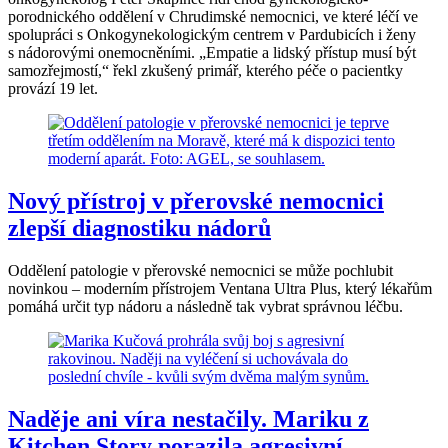
porodnického oddělení v Chrudimské nemocnici, ve které léčí ve
spolupráci s Onkogynekologickým centrem v Pardubicích i ženy
s nádorovými onemocněními. „Empatie a lidský přístup musí být
samozřejmostí,“ řekl zkušený primář, kterého péče o pacientky
provází 19 let.
Nový přístroj v přerovské nemocnici
zlepší diagnostiku nádorů
Oddělení patologie v přerovské nemocnici se může pochlubit
novinkou – moderním přístrojem Ventana Ultra Plus, který lékařům
pomáhá určit typ nádoru a následně tak vybrat správnou léčbu.
Naděje ani víra nestačily. Mariku z
Kitchen Story porazila agresivní