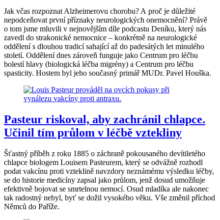
Jak včas rozpoznat Alzheimerovu chorobu? A proč je důležité
nepodceňovat první příznaky neurologických onemocnění? Právě
o tom jsme mluvili v nejnovějším díle podcastu Deníku, který nás
zavedl do strakonické nemocnice – konkrétně na neurologické
oddělení s dlouhou tradicí sahající až do padesátých let minulého
století. Oddělení dnes zároveň funguje jako Centrum pro léčbu
bolestí hlavy (biologická léčba migrény) a Centrum pro léčbu
spasticity. Hostem byl jeho současný primář MUDr. Pavel Houška.
Pasteur riskoval, aby zachránil chlapce.
Učinil tím průlom v léčbě vztekliny
Šťastný příběh z roku 1885 o záchraně pokousaného devítiletého
chlapce biologem Louisem Pasteurem, který se odvážně rozhodl
podat vakcínu proti vzteklině navzdory neznámému výsledku léčby,
se do historie medicíny zapsal jako průlom, jenž dosud umožňuje
efektivně bojovat se smrtelnou nemocí. Osud mladíka ale nakonec
tak radostný nebyl, byť se dožil vysokého věku. Vše změnil příchod
Němců do Paříže.