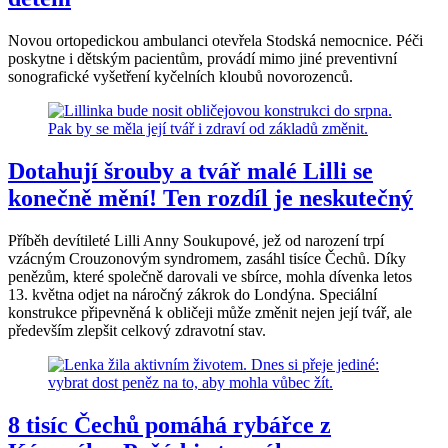
Novou ortopedickou ambulanci otevřela Stodská nemocnice. Péči
poskytne i dětským pacientům, provádí mimo jiné preventivní
sonografické vyšetření kyčelních kloubů novorozenců.
Dotahují šrouby a tvář malé Lilli se
konečně mění! Ten rozdíl je neskutečný
Příběh devítileté Lilli Anny Soukupové, jež od narození trpí
vzácným Crouzonovým syndromem, zasáhl tisíce Čechů. Díky
penězům, které společně darovali ve sbírce, mohla dívenka letos
13. května odjet na náročný zákrok do Londýna. Speciální
konstrukce připevněná k obličeji může změnit nejen její tvář, ale
především zlepšit celkový zdravotní stav.
8 tisíc Čechů pomáhá rybářce z