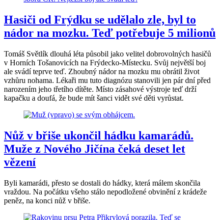
Hasiči od Frýdku se udělalo zle, byl to
nádor na mozku. Teď potřebuje 5 milionů
Tomáš Světlík dlouhá léta působil jako velitel dobrovolných hasičů
v Horních Tošanovicích na Frýdecko-Místecku. Svůj největší boj
ale svádí teprve teď. Zhoubný nádor na mozku mu obrátil život
vzhůru nohama. Lékaři mu tuto diagnózu stanovili jen pár dní před
narozením jeho třetího dítěte. Místo zásahové výstroje teď drží
kapačku a doufá, že bude mít šanci vidět své děti vyrůstat.
Nůž v břiše ukončil hádku kamarádů.
Muže z Nového Jičína čeká deset let
vězení
Byli kamarádi, přesto se dostali do hádky, která málem skončila
vraždou. Na počátku všeho stálo nepodložené obvinění z krádeže
peněz, na konci nůž v břiše.