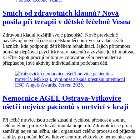
Smích od zdravotních klaunů? Nová
posila při terapii v dětské léčebně Vesna
Zdravotní klauni rozšířili svoje působiště. Nově pravidelně
navštěvují největší českou dětskou léčebnu Vesna v Janských
Lázních, kde podporují děti během rehabilitací. Jejich přítomnost
pomáhá zlepšovat psychický stav pacientů a zvyšuje jejich motivaci
k léčbě. Spolupracují přitom se zdravotnickým personálem a
přizpůsobují své aktivity individuálním potřebám dětí.
Nemocnice AGEL Ostrava-Vítkovice
ošetří nejvíce pacientů s mrtvicí v kraji
Při léčbě mrtvice jsou zcela zásadní rychlost, přesnost a souhra
celého týmu, protože každá minuta hraje roli. Zdravotníci se proto
zaměřují nejen na léčbu, ale i organizaci celého procesu od příjezdu
sanitky po podání léčby. Iktové centrum vítkovické nemocnice za