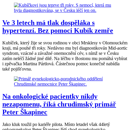
Ve 3 letech má tlak dospěláka s
hypertenzí. Bez pomoci Kubík zemře
Kubíček, který žije se svou rodinou v obci Mrsklesy v Olomouckém
kraji, má pouhé tři roky. Nedávno mu byl diagnostikován Mid-aortic
syndrom, vzácné a závažné onemocnění cév, s nímž se v Česku
zatím neléčí žádné jiné dítě. Na léčbu v Bostonu mu pomáhá vybírat
i zpěvačka Martina Pártlová. Částečnou pomoc konečně nabídla
také pojišťovna.
Na onkologické pacientky nikdy
nezapomenu, říká chrudimský primář
Peter Škapinec
Jako kluk toužil po kariéře pilota. Místo letadel však 44letý
onkogynekolog Peter Škapinec řídí chod gynekologicko-