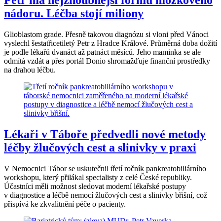
nádoru. Léčba stojí miliony
Glioblastom grade. Přesně takovou diagnózu si vloni před Vánoci
vyslechl šestatřicetiletý Petr z Hradce Králové. Průměrná doba dožití
je podle lékařů dvanáct až patnáct měsíců. Jeho maminka se ale
odmítá vzdát a přes portál Donio shromažďuje finanční prostředky
na drahou léčbu.
Lékaři v Táboře předvedli nové metody
léčby žlučových cest a slinivky v praxi
V Nemocnici Tábor se uskutečnil třetí ročník pankreatobiliárního
workshopu, který přilákal specialisty z celé České republiky.
Účastníci měli možnost sledovat moderní lékařské postupy
v diagnostice a léčbě nemocí žlučových cest a slinivky břišní, což
přispívá ke zkvalitnění péče o pacienty.