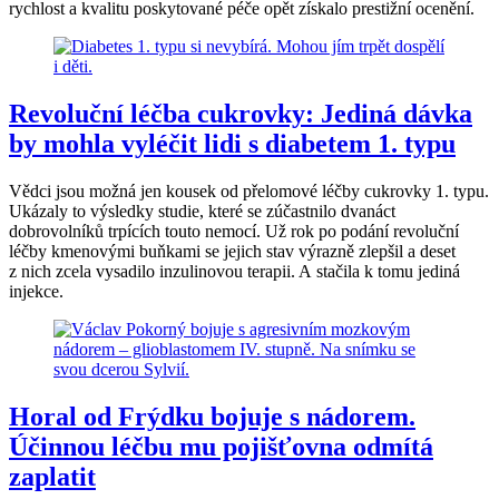
rychlost a kvalitu poskytované péče opět získalo prestižní ocenění.
Revoluční léčba cukrovky: Jediná dávka
by mohla vyléčit lidi s diabetem 1. typu
Vědci jsou možná jen kousek od přelomové léčby cukrovky 1. typu.
Ukázaly to výsledky studie, které se zúčastnilo dvanáct
dobrovolníků trpících touto nemocí. Už rok po podání revoluční
léčby kmenovými buňkami se jejich stav výrazně zlepšil a deset
z nich zcela vysadilo inzulinovou terapii. A stačila k tomu jediná
injekce.
Horal od Frýdku bojuje s nádorem.
Účinnou léčbu mu pojišťovna odmítá
zaplatit