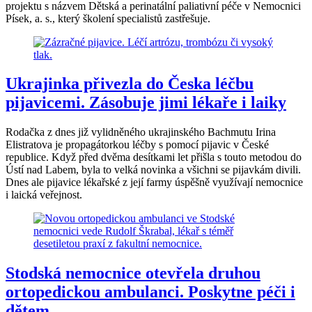
projektu s názvem Dětská a perinatální paliativní péče v Nemocnici
Písek, a. s., který školení specialistů zastřešuje.
Ukrajinka přivezla do Česka léčbu
pijavicemi. Zásobuje jimi lékaře i laiky
Rodačka z dnes již vylidněného ukrajinského Bachmutu Irina
Elistratova je propagátorkou léčby s pomocí pijavic v České
republice. Když před dvěma desítkami let přišla s touto metodou do
Ústí nad Labem, byla to velká novinka a všichni se pijavkám divili.
Dnes ale pijavice lékařské z její farmy úspěšně využívají nemocnice
i laická veřejnost.
Stodská nemocnice otevřela druhou
ortopedickou ambulanci. Poskytne péči i
dětem