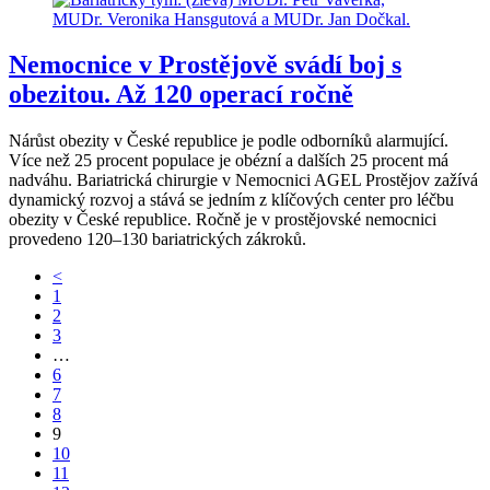
Nemocnice v Prostějově svádí boj s
obezitou. Až 120 operací ročně
Nárůst obezity v České republice je podle odborníků alarmující.
Více než 25 procent populace je obézní a dalších 25 procent má
nadváhu. Bariatrická chirurgie v Nemocnici AGEL Prostějov zažívá
dynamický rozvoj a stává se jedním z klíčových center pro léčbu
obezity v České republice. Ročně je v prostějovské nemocnici
provedeno 120–130 bariatrických zákroků.
<
1
2
3
…
6
7
8
9
10
11