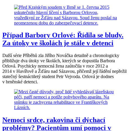
Případ Barbory Orlové: Řídila se bludy.
Za útoky ve školách je stále v detenci
Další série Příběhů zla Jiřího Nováčka detailně a chronologicky
přibližuje dva útoky ve školách, kterých se dopustila Barbora
Orlová. Psychicky nemocná žena zaútočila v roce 2012 a
2014 v Havířově a Žďáru nad Sázavou, přičemž její řádění nepřežil
statečný šestnáctiletý student Petr Vejvoda. Orlová je dodnes
v brněnské detenci.
Nemoci srdce, rakovina či dýchací
problémy? Pacientům umí pomoci v