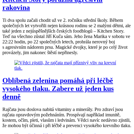
rakovina
Ti dva spolu začali chodit už ve 2. ročníku střední školy. Během
společných let vytvořili nejen krásnou rodinu se 2 malými dětmi, ale
také jeden z nejúspěšnějších českých foodblogů – Kitchen Story.
Teď na všechno zůstal Jiří Kuča sám. Jeho žena Marika v sobotu ve
22:22 hodin, po 22 společných letech, prohrála nerovný boj
s agresivním nádorem prsu. Magické dvojky, které je po celý život
provázely, jim nakonec štěstí nepřinesly.
Oblíbená zelenina pomáhá při léčbě
vysokého tlaku. Zabere už jeden kus
denně
Rajčata jsou doslova nabitá vitaminy a minerály. Pro zdraví jsou
rajčata opravdovým požehnáním. Prospívají například imunitě,
kostem, očím, pleti, vlasům i ledvinám. Vědci navíc nedávno zjistili,
že mohou být účinná i při léčbě a prevenci vysokého krevního tlaku.