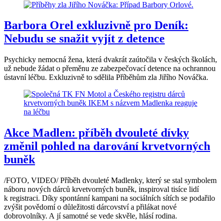
Barbora Orel exkluzivně pro Deník:
Nebudu se snažit vyjít z detence
Psychicky nemocná žena, která dvakrát zaútočila v českých školách,
už nebude žádat o přeměnu ze zabezpečovací detence na ochrannou
ústavní léčbu. Exkluzivně to sdělila Příběhům zla Jiřího Nováčka.
Akce Madlen: příběh dvouleté dívky
změnil pohled na darování krvetvorných
buněk
/FOTO, VIDEO/ Příběh dvouleté Madlenky, který se stal symbolem
náboru nových dárců krvetvorných buněk, inspiroval tisíce lidí
k registraci. Díky spontánní kampani na sociálních sítích se podařilo
zvýšit povědomí o důležitosti dárcovství a přilákat nové
dobrovolníky. A jí samotné se vede skvěle, hlásí rodina.