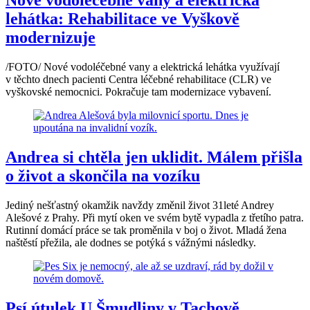
Nové vodoléčebné vany a elektrická
lehátka: Rehabilitace ve Vyškově
modernizuje
/FOTO/ Nové vodoléčebné vany a elektrická lehátka využívají
v těchto dnech pacienti Centra léčebné rehabilitace (CLR) ve
vyškovské nemocnici. Pokračuje tam modernizace vybavení.
Andrea si chtěla jen uklidit. Málem přišla
o život a skončila na vozíku
Jediný nešťastný okamžik navždy změnil život 31leté Andrey
Alešové z Prahy. Při mytí oken ve svém bytě vypadla z třetího patra.
Rutinní domácí práce se tak proměnila v boj o život. Mladá žena
naštěstí přežila, ale dodnes se potýká s vážnými následky.
Psí útulek U Šmudliny v Tachově