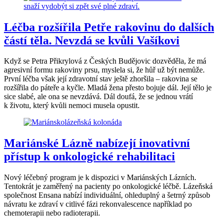
Léčba rozšířila Petře rakovinu do dalších
částí těla. Nevzdá se kvůli Vašíkovi
Když se Petra Přikrylová z Českých Budějovic dozvěděla, že má
agresivní formu rakoviny prsu, myslela si, že hůř už být nemůže.
První léčba však její zdravotní stav ještě zhoršila – rakovina se
rozšířila do páteře a kyčle. Mladá žena přesto bojuje dál. Její tělo je
sice slabé, ale ona se nevzdává. Dál doufá, že se jednou vrátí
k životu, který kvůli nemoci musela opustit.
Mariánské Lázně nabízejí inovativní
přístup k onkologické rehabilitaci
Nový léčebný program je k dispozici v Mariánských Lázních.
Tentokrát je zaměřený na pacienty po onkologické léčbě. Lázeňská
společnost Ensana nabízí individuální, ohleduplný a šetrný způsob
návratu ke zdraví v citlivé fázi rekonvalescence například po
chemoterapii nebo radioterapii.