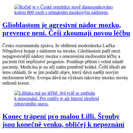
Glioblastom je agresivní nádor mozku,
prevence není. Češi zkoumají novou léčbu
Česko rozesmutnila zpráva, že oblíbená moderátorka Laďka
Něrgešová bojuje s nádorem na mozku. Glioblastom patří mezi
nejagresivnější nádory mozku s omezenými možnostmi léčby a
pacienti čelí nepříznivé prognóze. Postihuje přitom i velmi mladé
pacienty. Medicína je na něj zatím poměrně krátká. Čeští lékaři ale
letos ohlásili, že se jim podařil objev, který dává naději novým
možnostem léčby. Evropa dává na výzkum rakoviny mozku stovky
milionů korun.
Konec trápení pro malou Lilli. Šrouby
jsou konečně venku, obličej k nepoznání