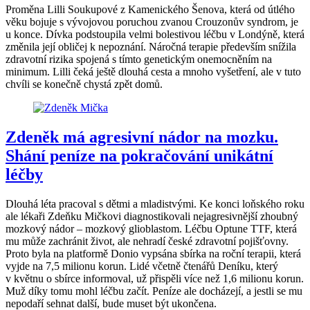
Proměna Lilli Soukupové z Kamenického Šenova, která od útlého
věku bojuje s vývojovou poruchou zvanou Crouzonův syndrom, je
u konce. Dívka podstoupila velmi bolestivou léčbu v Londýně, která
změnila její obličej k nepoznání. Náročná terapie především snížila
zdravotní rizika spojená s tímto genetickým onemocněním na
minimum. Lilli čeká ještě dlouhá cesta a mnoho vyšetření, ale v tuto
chvíli se konečně chystá zpět domů.
Zdeněk má agresivní nádor na mozku.
Shání peníze na pokračování unikátní
léčby
Dlouhá léta pracoval s dětmi a mladistvými. Ke konci loňského roku
ale lékaři Zdeňku Mičkovi diagnostikovali nejagresivnější zhoubný
mozkový nádor – mozkový glioblastom. Léčbu Optune TTF, která
mu může zachránit život, ale nehradí české zdravotní pojišťovny.
Proto byla na platformě Donio vypsána sbírka na roční terapii, která
vyjde na 7,5 milionu korun. Lidé včetně čtenářů Deníku, který
v květnu o sbírce informoval, už přispěli více než 1,6 milionu korun.
Muž díky tomu mohl léčbu začít. Peníze ale docházejí, a jestli se mu
nepodaří sehnat další, bude muset být ukončena.