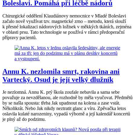
Boleslavi. Pomáhá při léčbě nádorů
Chirurgické oddělení Klaudiánovy nemocnice v Mladé Boleslavi
začalo nově využívat tzv. magnetické zrno – metodu, která slouží
k přesné lokalizaci nádorových ložisek v měkkých tkáních, zejména
v oblasti prsu. Tato technologie se používá v rámci předoperační
přípravy pacientů.
Annu K. nezlomila smrt, rakovina ani
Vartecký. Osud je její velký dlužník
Je nezlomná. Annu K. prý škola zoufale nebavila a sama sebe
považuje za nevzdělanou, ale rozhodně by měla vyučovat. Předmětů
by se našla spousta: třeba Jak upadnout na kolena a zase vstát.
Několikrát. Nebo Jak nikdy neztratit glanc a víru. Zpěvačka letos
oslavila kulaté narozeniny, vypadá výborně a její kalendář koncertů
je plný až do podzimu.