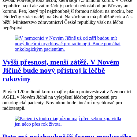
života. Potřebuje totiž léčbu, která stojí 7,5 milionu korun. V České
republice na ni ale zatím žádný pacient nedostal od pojišťovny ani
korunu. Petr, který trpí nejzhoubnější formou nádoru na mozku, bez
této léčby ztrácí naději na život. Na záchranu má přibližně rok a čas
běží. Ministerstvo zdravotnictví České republiky však na léčbu
nepřispívá.
Vyšší přesnost, menší zátěž. V Novém
Jičíně bude nový přístroj k léčbě
rakoviny
Plných 120 milionů korun mají v plánu proinvestovat v Nemocnici
AGEL v Novém Jičíně na vylepšení léčebných procesů pro
onkologické pacienty. Novinkou bude lineární urychlovač pro
radioterapii.
Petr má nejzhoubnější formu mozkového