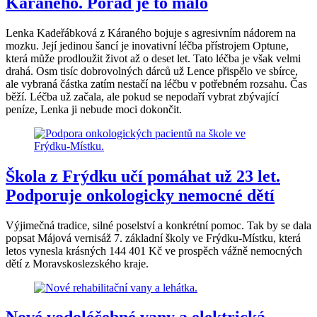
Káraného. Pořád je to málo
Lenka Kadeřábková z Káraného bojuje s agresivním nádorem na
mozku. Její jedinou šancí je inovativní léčba přístrojem Optune,
která může prodloužit život až o deset let. Tato léčba je však velmi
drahá. Osm tisíc dobrovolných dárců už Lence přispělo ve sbírce,
ale vybraná částka zatím nestačí na léčbu v potřebném rozsahu. Čas
běží. Léčba už začala, ale pokud se nepodaří vybrat zbývající
peníze, Lenka ji nebude moci dokončit.
Škola z Frýdku učí pomáhat už 23 let.
Podporuje onkologicky nemocné dětí
Výjimečná tradice, silné poselství a konkrétní pomoc. Tak by se dala
popsat Májová vernisáž 7. základní školy ve Frýdku-Místku, která
letos vynesla krásných 144 401 Kč ve prospěch vážně nemocných
dětí z Moravskoslezského kraje.