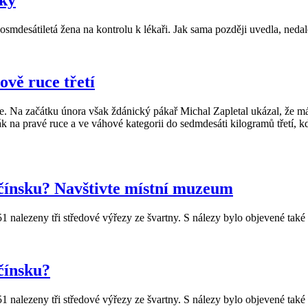
rky
aosmdesátiletá žena na kontrolu k lékaři. Jak sama později uvedla, neda
vě ruce třetí
e. Na začátku února však ždánický pákař Michal Zapletal ukázal, že má
silák na pravé ruce a ve váhové kategorii do sedmdesáti kilogramů třet
čínsku? Navštivte místní muzeum
1 nalezeny tři středové výřezy ze švartny. S nálezy bylo objevené také
čínsku?
1 nalezeny tři středové výřezy ze švartny. S nálezy bylo objevené také