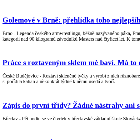
Golemové v Brně: přehlídka toho nejlepšíh
Brno - Legenda českého armwrestlingu, běžně nazývaného páka, Franti
kategorii nad 90 kilogramů závodníků Masters nad čtyřicet let. K tomu 
Práce s roztaveným sklem mě baví. Má to 
České Budějovice - Roztaví skleněné tyčky a vyrobí z nich různobar
si pořídila kahan a několikrát týdně k němu usedá a tvoří.
Zápis do první třídy? Žádné nástrahy ani s
Břeclav - Pět hodin se ve čtvrtek v břeclavské základní škole Slovácká