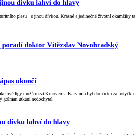
jinou dívku lahví do hlavy
maturitního plesu s jinou dívkou. Krásné a jedinečné životní okamžiky 
, poradí doktor Vítězslav Novohradský
zápas ukončí
ejové ligy mužů mezi Krnovem a Karvinou byl domácím za potyčku v
hý gólman utkání nedochytal.
 dívku lahví do hlavy