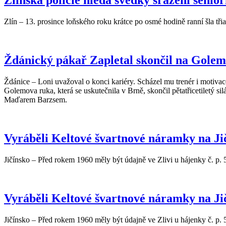
Zlínská policie hledá svědky sražení senio
Zlín – 13. prosince loňského roku krátce po osmé hodině ranní šla tři
Ždánický pákař Zapletal skončil na Golemo
Ždánice – Loni uvažoval o konci kariéry. Scházel mu trenér i motivac
Golemova ruka, která se uskutečnila v Brně, skončil pětatřicetiletý 
Maďarem Barzsem.
Vyráběli Keltové švartnové náramky na Ji
Jičínsko – Před rokem 1960 měly být údajně ve Zlivi u hájenky č. p. 5
Vyráběli Keltové švartnové náramky na Ji
Jičínsko – Před rokem 1960 měly být údajně ve Zlivi u hájenky č. p. 5