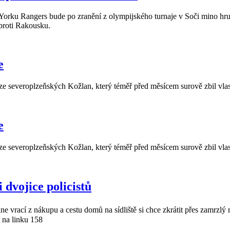
u Rangers bude po zranění z olympijského turnaje v Soči mino hru tři
 proti Rakousku.
e
e ze severoplzeňských Kožlan, který téměř před měsícem surově zbil vla
e
e ze severoplzeňských Kožlan, který téměř před měsícem surově zbil vla
 dvojice policistů
 vrací z nákupu a cestu domů na sídliště si chce zkrátit přes zamrzl
 na linku 158