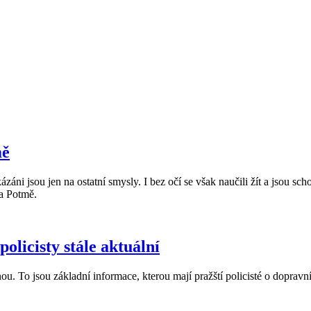
mě
ni jsou jen na ostatní smysly. I bez očí se však naučili žít a jsou scho
na Potmě.
olicisty stále aktuální
u. To jsou základní informace, kterou mají pražští policisté o dopravní