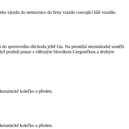
leko vjezdu do nemocnice do ženy vrazilo couvající bílé vozidlo.
 do sportovního důchodu ještě čas. Na prestižní mezinárodní soutěži
í, když prohrál pouze s vítězným Slovákem Gregoričkou a druhým
 keramické kolečko a přeslen.
 keramické kolečko a přeslen.