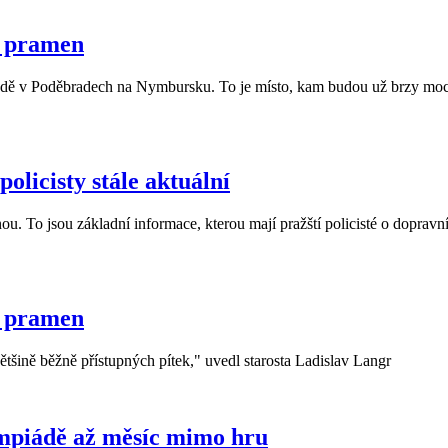
n pramen
dě v Poděbradech na Nymbursku. To je místo, kam budou už brzy moci m
olicisty stále aktuální
u. To jsou základní informace, kterou mají pražští policisté o dopravní
n pramen
většině běžně přístupných pítek," uvedl starosta Ladislav Langr
ympiádě až měsíc mimo hru