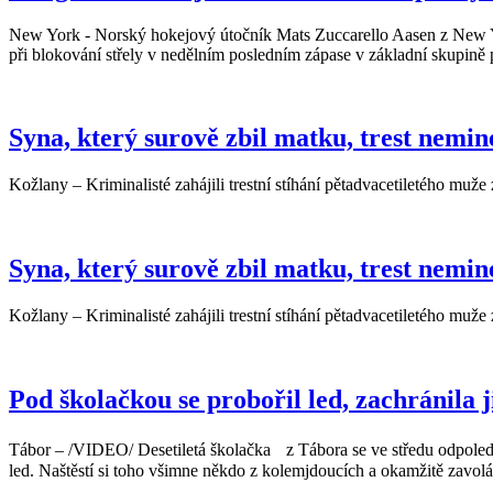
New York - Norský hokejový útočník Mats Zuccarello Aasen z New York
při blokování střely v nedělním posledním zápase v základní skupině
Syna, který surově zbil matku, trest nemin
Kožlany – Kriminalisté zahájili trestní stíhání pětadvacetiletého muž
Syna, který surově zbil matku, trest nemin
Kožlany – Kriminalisté zahájili trestní stíhání pětadvacetiletého muž
Pod školačkou se probořil led, zachránila ji
Tábor – /VIDEO/ Desetiletá školačka z Tábora se ve středu odpoledne
led. Naštěstí si toho všimne někdo z kolemjdoucích a okamžitě zavolá