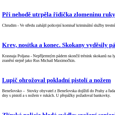
Při nehodě utrpěla řidička zlomeninu ruk
Chrudim - Ve středu zahájil policejní komisař kriminální služby trestní
Krev, nosítka a konec. Skokany vyděsily 
Krasnaja Poljana - Nepříjemným pádem skončil trénink skokanů na ly
zranění stejně jako Rus Michail Maximočkin.
Lupič ohrožoval pokladní pistolí a nožem
Benešovsko – Stovky obyvatel z Benešovska dojíždí do Prahy a řada
dny s pistolí a s nožem v rukách. U přepážky požadoval bankovky.