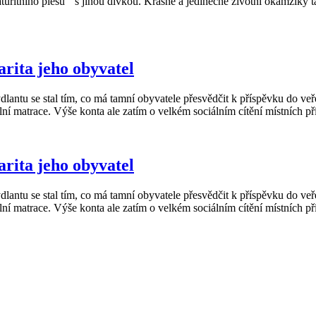
maturitního plesu s jinou dívkou. Krásné a jedinečné životní okamžiky 
arita jeho obyvatel
lantu se stal tím, co má tamní obyvatele přesvědčit k příspěvku do ve
ní matrace. Výše konta ale zatím o velkém sociálním cítění místních př
arita jeho obyvatel
lantu se stal tím, co má tamní obyvatele přesvědčit k příspěvku do ve
ní matrace. Výše konta ale zatím o velkém sociálním cítění místních př