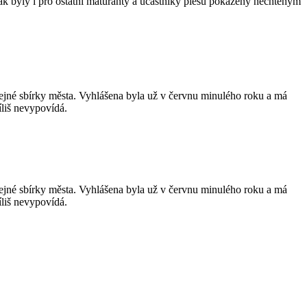
tak byly i pro ostatní maturanty a účastníky plesu pokaženy nechtěným
řejné sbírky města. Vyhlášena byla už v červnu minulého roku a má
íliš nevypovídá.
řejné sbírky města. Vyhlášena byla už v červnu minulého roku a má
íliš nevypovídá.