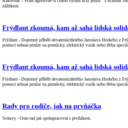
Rakovník – Příliš agresivně si chtěla vyřídit účty jedna z účastnic 
zážitkem.
Frýdlant zkoumá, kam až sahá lidská solid
Frýdlant - Dojemný příběh devatenáctiletého Jaroslava Horkého z Frýd
pomoci sehnat peníze na pomůcky, elektrický vozík nebo třeba speciál
Frýdlant zkoumá, kam až sahá lidská solid
Frýdlant - Dojemný příběh devatenáctiletého Jaroslava Horkého z Frýd
pomoci sehnat peníze na pomůcky, elektrický vozík nebo třeba speciál
Rady pro rodiče, jak na prvňáčka
Svitavy - Osm rad jak spolupracovat s prvňákem.