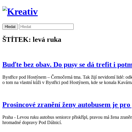
ŠTÍTEK: levá ruka
Buďte bez obav. Do pusy se dá trefit i pot
Bystřice pod Hostýnem – Černočerná tma. Tak žijí nevidomí lidé: odkázá
o tom na vlastní kůži v Bystřici pod Hostýnem, kde se konala Kavár
Prosincové zranění ženy autobusem je pro p
Praha - Levou ruku autobus seniorce přiskřípl, pravou má žena zraněno
hromadné dopravy Pod Dálnicí.