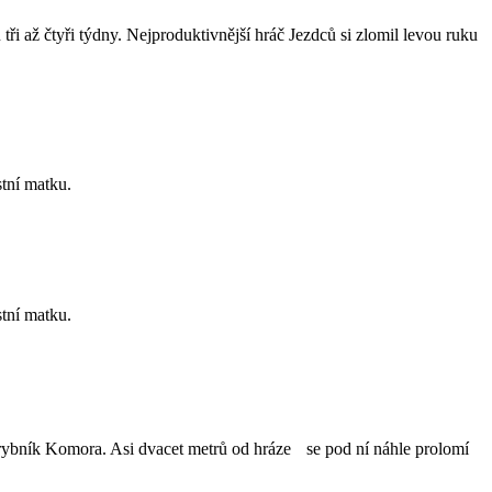
 až čtyři týdny. Nejproduktivnější hráč Jezdců si zlomil levou ruku
stní matku.
stní matku.
ý rybník Komora. Asi dvacet metrů od hráze se pod ní náhle prolomí