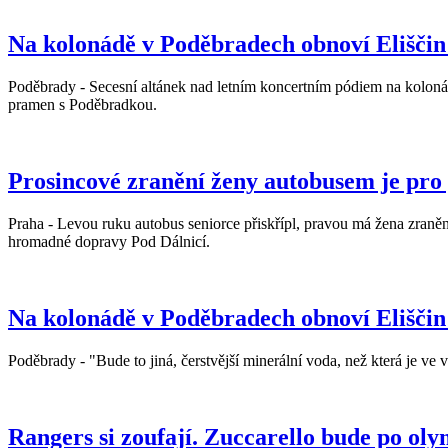
Na kolonádě v Poděbradech obnoví Elišči
Poděbrady - Secesní altánek nad letním koncertním pódiem na koloná
pramen s Poděbradkou.
Prosincové zranění ženy autobusem je pro p
Praha - Levou ruku autobus seniorce přiskřípl, pravou má žena zraněno
hromadné dopravy Pod Dálnicí.
Na kolonádě v Poděbradech obnoví Elišči
Poděbrady - "Bude to jiná, čerstvější minerální voda, než která je ve 
Rangers si zoufají. Zuccarello bude po ol