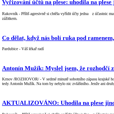
Vyřizování účtů na plese: uhodila na plese 
Rakovník - Příliš agresivně si chtěla vyřídit účty jedna z účastnic 
zážitkem.
Co dělat, když nás bolí ruka pod ramenem
Pardubice - Váš lékař radí
Antonín Mužík: Myslel jsem, že rozhodčí 
Krnov /ROZHOVOR/ - V sedmé minutě sobotního zápasu krajské hok
tedy Antonín Mužík. Na tom by nebylo nic zvláštního. Jenže ani dru
AKTUALIZOVÁNO: Uhodila na plese jinou