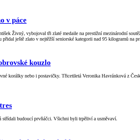
o v páce
šek Živný, vybojoval tři zlaté medaile na prestižní mezinárodní soutěž
přidal ještě zlato v nejtěžší seniorské kategorii nad 95 kilogramů na p
obrovské kouzlo
evné korálky nebo i postavičky. Třicetiletá Veronika Havránková z Čes
tres
 střídali budoucí prvňáčci. Všichni byli trpěliví a usměvaví.