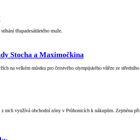
y
 stíhání třiapadesátiletého muže.
pády Stocha a Maximočkina
žích na velkém můstku pro čerstvého olympijského vítěze ze středníh
 z nich využívá obchodní zóny v Průhonicích k nákupům. Zejména při 