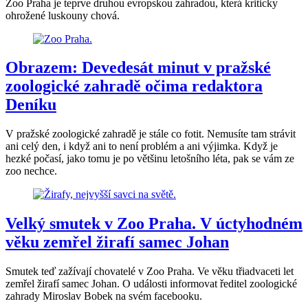
Zoo Praha je teprve druhou evropskou zahradou, která kriticky
ohrožené luskouny chová.
Obrazem: Devedesát minut v pražské
zoologické zahradě očima redaktora
Deníku
V pražské zoologické zahradě je stále co fotit. Nemusíte tam strávit
ani celý den, i když ani to není problém a ani výjimka. Když je
hezké počasí, jako tomu je po většinu letošního léta, pak se vám ze
zoo nechce.
Velký smutek v Zoo Praha. V úctyhodném
věku zemřel žirafí samec Johan
Smutek teď zažívají chovatelé v Zoo Praha. Ve věku třiadvaceti let
zemřel žirafí samec Johan. O události informovat ředitel zoologické
zahrady Miroslav Bobek na svém facebooku.