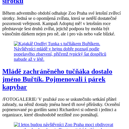
sirotků
Během adventního období odhaluje Zoo Praha své letošní zvířecí
sirotky. Jedná se o opomíjená zvířata, která se netěší dostatečné
pozornosti veřejnosti. Kampaň Adoptuj mě! v letošním roce
představuje šest druhů zvířat, jejichž podpora by mohla být
vánočním dárkem nejen pro ně, ale i pro vás nebo vaše blízké.
Mládě zachráněného tučňáka dostalo
jméno Buřtík. Pojmenovali i párek
kapybar
/FOTOGALERIE/ V pražské zoo se uskutečnilo setkání přátel
zahrady, na němž dostaly jména hned tři nové přírůstky. Ocenění
pojmenované po gorilím samci Richardovi si odnesli i jedinci a
organizace, které dlouhodobě nezištně zoo pomáhají.