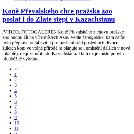
Koně Převalského chce pražská zoo
poslat i do Zlaté stepi v Kazachstánu
/VIDEO, FOTOGALERIE/ Koně Převalského z chovu pražské
zoo budou žít na více místech Asie. Vedle Mongolska, kam zatím
bylo přepraveno 34 zvířat pro posílení stád posledních divoce
žijících koní ve volné přírodě (a plánuje se i umístění dalších v nové
lokalitě), mají zamířit i do Kazachstánu. I tam už je místo pobytu
předběžně vybráno.
<
1
2
3
4
5
6
7
8
9
10
11
>