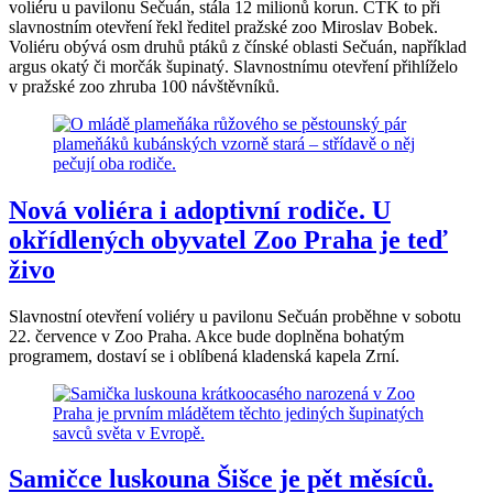
voliéru u pavilonu Sečuán, stála 12 milionů korun. ČTK to při
slavnostním otevření řekl ředitel pražské zoo Miroslav Bobek.
Voliéru obývá osm druhů ptáků z čínské oblasti Sečuán, například
argus okatý či morčák šupinatý. Slavnostnímu otevření přihlíželo
v pražské zoo zhruba 100 návštěvníků.
Nová voliéra i adoptivní rodiče. U
okřídlených obyvatel Zoo Praha je teď
živo
Slavnostní otevření voliéry u pavilonu Sečuán proběhne v sobotu
22. července v Zoo Praha. Akce bude doplněna bohatým
programem, dostaví se i oblíbená kladenská kapela Zrní.
Samičce luskouna Šišce je pět měsíců.