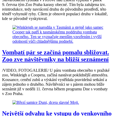
9. června tým Zoo Praha karasy obecné. Tím byla zahájena tzv.
reintrodukce, tedy navrácení druhu do původního prostředí, této
téměř vyhynulé ryby. Cílem je obnovit populaci druhu v lokalitě,
kde se původně vyskytoval.
Vombatí pár se začíná pomalu sbližovat.
Zoo zve návštěvníky na bližší seznámení
/VIDEO, FOTOGALERIE/ U páru vombata obecného v pražské
zoo, Winkleigh a Coopera, začíná nastávat poklidnější atmosféra.
Kousance, cenění zubů a výskání vystřídala pravidelná setkání a
zájem jednoho o druhého. Návštěvníci se s párem mohou blíže
seznámit již v neděli 11. června během programu Dne s vombaty
v Zoo Praha.
Největší odvahu ke vstupu do venkovního