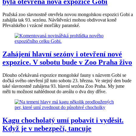
byla otevřena nová expozice Gobi
Pražská zoo slavnostně otevřela novou mongolskou expozici Gobi a
zahájila tak 93. sezónu. Návštěvníci mohou obdivovat koně
Převalského i vzácné morčáky paranské.
Zahájení hlavní sezóny i otevření nové
expozice. V sobotu bude v Zoo Praha živo
Dlouho očekávaná expozice mongolské fauny s názvem Gobi se
dočká svého otevření již tuto sobotu 23. března. Ve stejný den bude
také slavnostně zahájena 93. hlavní sezóna Zoo Praha. My jsme
měli tu možnost nahlédnout do areálu o dva dny dříve.
Kagu chocholatý umí pobavit i vyděsit.
Když je v nebezpečí, tancuje