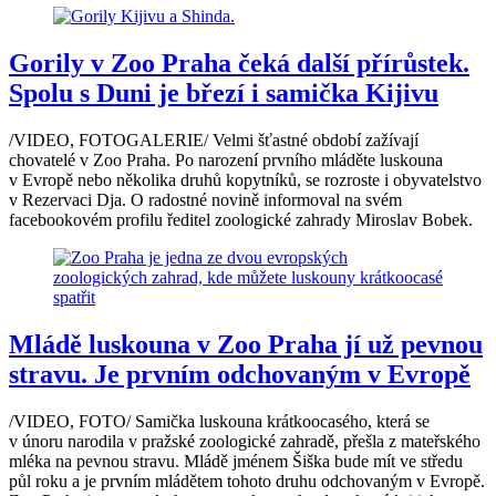
Gorily v Zoo Praha čeká další přírůstek.
Spolu s Duni je březí i samička Kijivu
/VIDEO, FOTOGALERIE/ Velmi šťastné období zažívají
chovatelé v Zoo Praha. Po narození prvního mláděte luskouna
v Evropě nebo několika druhů kopytníků, se rozroste i obyvatelstvo
v Rezervaci Dja. O radostné novině informoval na svém
facebookovém profilu ředitel zoologické zahrady Miroslav Bobek.
Mládě luskouna v Zoo Praha jí už pevnou
stravu. Je prvním odchovaným v Evropě
/VIDEO, FOTO/ Samička luskouna krátkoocasého, která se
v únoru narodila v pražské zoologické zahradě, přešla z mateřského
mléka na pevnou stravu. Mládě jménem Šiška bude mít ve středu
půl roku a je prvním mládětem tohoto druhu odchovaným v Evropě.