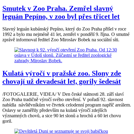
Smutek v Zoo Praha. Zemřel slavný
leguán Pepíno, v zoo byl přes třicet let
Slavný leguán kubánský Pepíno, který do Zoo Praha přišel v roce
1992 a bylo mu nejméně 41 let, zemřel v pondělí 9. října. O smutné
zprávě informoval ředitel Zoo Miroslav Bobek na sociální síti.
Kulatá výročí v pražské zoo. Slony zde
chovají už devadesát let, gorily šedesát
/FOTOGALERIE, VIDEA/ V Den české státnosti 28. září slaví
Zoo Praha tradičně výročí svého otevření. V pořadí 92. slavnost
nabídla návštěvníkům ve čtvrtek celodenní program napříč areálem.
Oslavy se zaměřily především na kulatá výročí zdejších
významných chovů, a sice 90 let slonů a hrochů a 60 let chovu
goril.