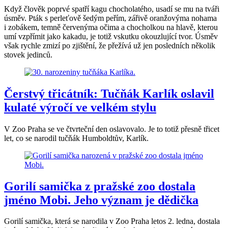
Když člověk poprvé spatří kagu chocholatého, usadí se mu na tváři
úsměv. Pták s perleťově šedým peřím, zářivě oranžovýma nohama
i zobákem, temně červenýma očima a chocholkou na hlavě, kterou
umí vzpřímit jako kakadu, je totiž vskutku okouzlující tvor. Úsměv
však rychle zmizí po zjištění, že přežívá už jen posledních několik
stovek jedinců.
Čerstvý třicátník: Tučňák Karlík oslavil
kulaté výročí ve velkém stylu
V Zoo Praha se ve čtvrteční den oslavovalo. Je to totiž přesně třicet
let, co se narodil tučňák Humboldtův, Karlík.
Gorilí samička z pražské zoo dostala
jméno Mobi. Jeho význam je dědička
Gorilí samička, která se narodila v Zoo Praha letos 2. ledna, dostala