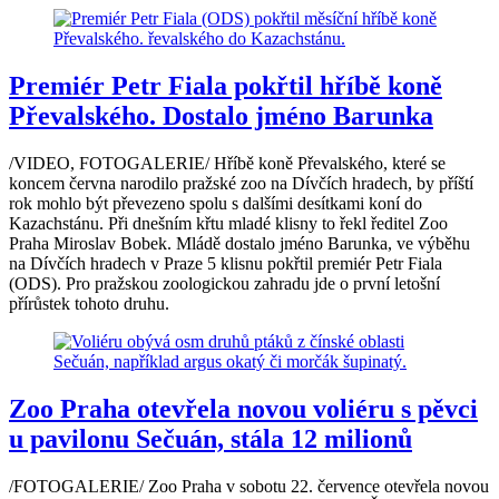
Premiér Petr Fiala pokřtil hříbě koně
Převalského. Dostalo jméno Barunka
/VIDEO, FOTOGALERIE/ Hříbě koně Převalského, které se
koncem června narodilo pražské zoo na Dívčích hradech, by příští
rok mohlo být převezeno spolu s dalšími desítkami koní do
Kazachstánu. Při dnešním křtu mladé klisny to řekl ředitel Zoo
Praha Miroslav Bobek. Mládě dostalo jméno Barunka, ve výběhu
na Dívčích hradech v Praze 5 klisnu pokřtil premiér Petr Fiala
(ODS). Pro pražskou zoologickou zahradu jde o první letošní
přírůstek tohoto druhu.
Zoo Praha otevřela novou voliéru s pěvci
u pavilonu Sečuán, stála 12 milionů
/FOTOGALERIE/ Zoo Praha v sobotu 22. července otevřela novou