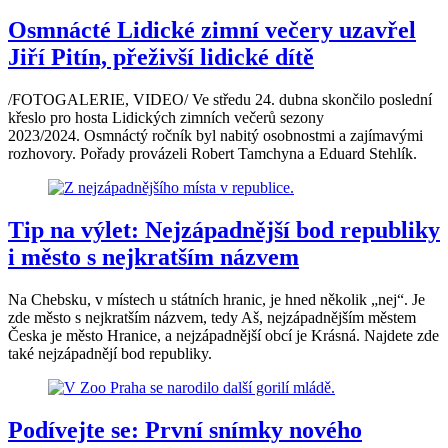
Osmnácté Lidické zimní večery uzavřel
Jiří Pitín, přeživší lidické dítě
/FOTOGALERIE, VIDEO/ Ve středu 24. dubna skončilo poslední
křeslo pro hosta Lidických zimních večerů sezony
2023/2024. Osmnáctý ročník byl nabitý osobnostmi a zajímavými
rozhovory. Pořady provázeli Robert Tamchyna a Eduard Stehlík.
Tip na výlet: Nejzápadnější bod republiky
i město s nejkratším názvem
Na Chebsku, v místech u státních hranic, je hned několik „nej“. Je
zde město s nejkratším názvem, tedy Aš, nejzápadnějším městem
Česka je město Hranice, a nejzápadnější obcí je Krásná. Najdete zde
také nejzápadnějí bod republiky.
Podívejte se: První snímky nového