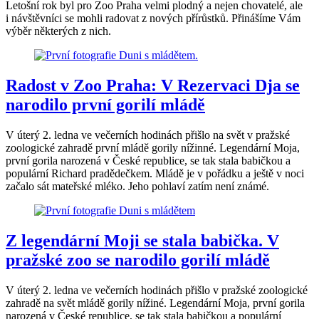
Letošní rok byl pro Zoo Praha velmi plodný a nejen chovatelé, ale
i návštěvníci se mohli radovat z nových přírůstků. Přinášíme Vám
výběr některých z nich.
Radost v Zoo Praha: V Rezervaci Dja se
narodilo první gorilí mládě
V úterý 2. ledna ve večerních hodinách přišlo na svět v pražské
zoologické zahradě první mládě gorily nížinné. Legendární Moja,
první gorila narozená v České republice, se tak stala babičkou a
populární Richard pradědečkem. Mládě je v pořádku a ještě v noci
začalo sát mateřské mléko. Jeho pohlaví zatím není známé.
Z legendární Moji se stala babička. V
pražské zoo se narodilo gorilí mládě
V úterý 2. ledna ve večerních hodinách přišlo v pražské zoologické
zahradě na svět mládě gorily nížiné. Legendární Moja, první gorila
narozená v České republice, se tak stala babičkou a populární