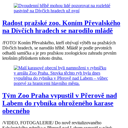
Radost pražské zoo. Koním Převalského
na Dívčích hradech se narodilo mládě
/FOTO/ Koním Převalského, kteří obývají výběh na pražských
Dívčích hradech, se narodilo hříbě. Mládě je podle prvotních
odhadů samička a je pro pražskou zoologickou zahradu prvním
letošním přírůstkem tohoto druhu.
Tým Zoo Praha vypustil v Přerově nad
Labem do rybníka ohroženého karase
obecného
/VIDEO, FOTOGALERIE/ Do nově revitalizovaného
Salvárotského rybníka v Přerově nad Labem vypustil v pátek