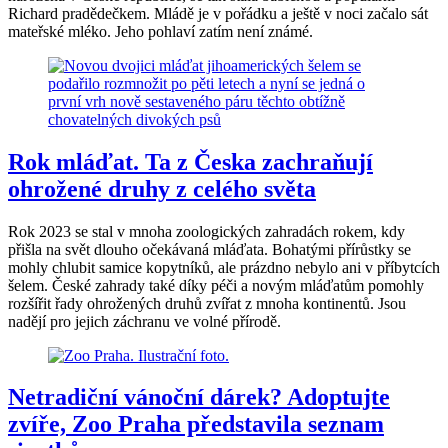
Richard pradědečkem. Mládě je v pořádku a ještě v noci začalo sát
mateřské mléko. Jeho pohlaví zatím není známé.
Rok mláďat. Ta z Česka zachraňují
ohrožené druhy z celého světa
Rok 2023 se stal v mnoha zoologických zahradách rokem, kdy
přišla na svět dlouho očekávaná mláďata. Bohatými přírůstky se
mohly chlubit samice kopytníků, ale prázdno nebylo ani v příbytcích
šelem. České zahrady také díky péči a novým mláďatům pomohly
rozšířit řady ohrožených druhů zvířat z mnoha kontinentů. Jsou
nadějí pro jejich záchranu ve volné přírodě.
Netradiční vánoční dárek? Adoptujte
zvíře, Zoo Praha představila seznam