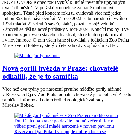
/ROZHOVOR/ Konec roku vybízí k určité inventuře uplynulých
dvanácti měsíců. V pražské zoologické zahradě mohou být
spokojeni. Těsně před koncem roku tu evidovali více než jeden
milion 358 tisíc návštěvníků. V roce 2023 se tu narodilo či vylíhlo
1234 mláďat 213 druhů savců, ptáků, plazů a obojživelníků.
Zároveň se těší na nové přírůstky v roce 2024. Končící rok byl i ve
znamení zajímavých stavebních aktivit, které budou pokračovat
i v novém roce. O tom všem jsme si povídali s ředitelem Zoo Praha
Miroslavem Bobkem, který v čele zahrady stojí už čtrnáct let.
Nová gorilí hvězda v Praze: chovatelé
odhalili, že je to samička
Více než dva týdny po narození prvního mláděte gorily nížinné
v Rezervaci Dja v Zoo Praha odhalili chovatelé jeho pohlaví. A je to
samička. Informoval o tom ředitel zoologické zahrady
Miroslav Bobek.