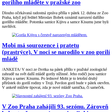
gorilího mláděte v pražské zoo
Dlouho očekávaná radostná zpráva přišla v pátek 12. dubna ze Zoo
Praha, když její ředitel Miroslav Bobek oznámil narození dalšího
gorilího mláděte. Potomka samice Kijivu a samce Kisumu jsme byli
navštívit.
Mobi má sourozence i pratetu
(prastrýce). V noci se narodilo v zoo gorilí
mládě
/ANKETA/ V noci ze čtvrtka na pátek přišlo v pražské zoologické
zahradě na svět další mládě gorily nížinné. Jeho rodiči jsou samice
Kijivu a samec Kisumu. Po lednové Mobi je to letošní druhý
přírůstek do gorilí rodiny v Troji. Pavilon goril bude v pátek otevřen.
V anketě můžete tipovat, zda je nové mládě samička, či sameček.
V Zoo Praha zahájili 93. sezónu. Zároveň