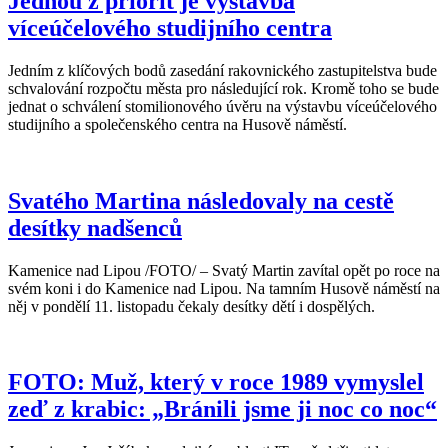
Jednou z priorit je výstavba
víceúčelového studijního centra
Jedním z klíčových bodů zasedání rakovnického zastupitelstva bude
schvalování rozpočtu města pro následující rok. Kromě toho se bude
jednat o schválení stomilionového úvěru na výstavbu víceúčelového
studijního a společenského centra na Husově náměstí.
Svatého Martina následovaly na cestě
desítky nadšenců
Kamenice nad Lipou /FOTO/ – Svatý Martin zavítal opět po roce na
svém koni i do Kamenice nad Lipou. Na tamním Husově náměstí na
něj v pondělí 11. listopadu čekaly desítky dětí i dospělých.
FOTO: Muž, který v roce 1989 vymyslel
zeď z krabic: „Bránili jsme ji noc co noc“