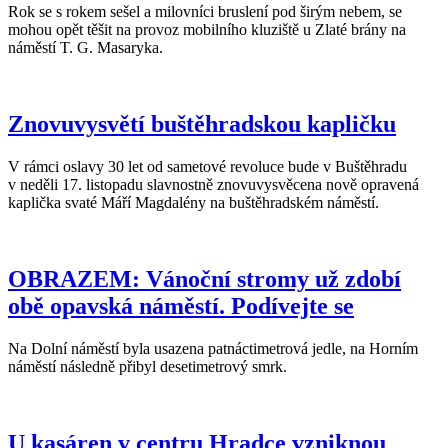
Rok se s rokem sešel a milovníci bruslení pod širým nebem, se
mohou opět těšit na provoz mobilního kluziště u Zlaté brány na
náměstí T. G. Masaryka.
Znovuvysvětí buštěhradskou kapličku
V rámci oslavy 30 let od sametové revoluce bude v Buštěhradu
v neděli 17. listopadu slavnostně znovuvysvěcena nově opravená
kaplička svaté Máří Magdalény na buštěhradském náměstí.
OBRAZEM: Vánoční stromy už zdobí
obě opavská náměstí. Podívejte se
Na Dolní náměstí byla usazena patnáctimetrová jedle, na Horním
náměstí následně přibyl desetimetrový smrk.
U kasáren v centru Hradce vzniknou