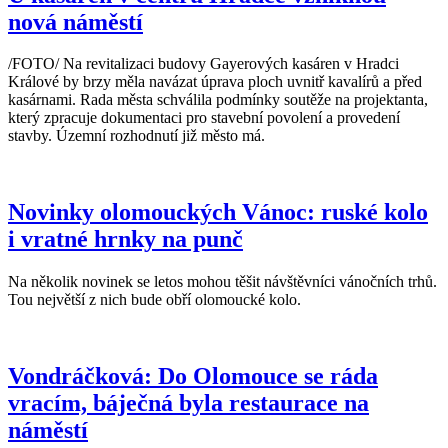
nová náměstí
/FOTO/ Na revitalizaci budovy Gayerových kasáren v Hradci
Králové by brzy měla navázat úprava ploch uvnitř kavalírů a před
kasárnami. Rada města schválila podmínky soutěže na projektanta,
který zpracuje dokumentaci pro stavební povolení a provedení
stavby. Územní rozhodnutí již město má.
Novinky olomouckých Vánoc: ruské kolo
i vratné hrnky na punč
Na několik novinek se letos mohou těšit návštěvníci vánočních trhů.
Tou největší z nich bude obří olomoucké kolo.
Vondráčková: Do Olomouce se ráda
vracím, báječná byla restaurace na
náměstí