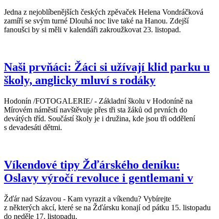
Jedna z nejoblíbenějších českých zpěvaček Helena Vondráčková
zamíří se svým turné Dlouhá noc live také na Hanou. Zdejší
fanoušci by si měli v kalendáři zakroužkovat 23. listopad.
Naši prvňáci: Žáci si užívají klid parku u
školy, anglicky mluví s rodáky
Hodonín /FOTOGALERIE/ - Základní školu v Hodoníně na
Mírovém náměstí navštěvuje přes tři sta žáků od prvních do
devátých tříd. Součástí školy je i družina, kde jsou tři oddělení
s devadesáti dětmi.
Víkendové tipy Žďárského deníku:
Oslavy výročí revoluce i gentlemani v
Žďár nad Sázavou - Kam vyrazit a víkendu? Vybírejte
z některých akcí, které se na Žďársku konají od pátku 15. listopadu
do neděle 17. listopadu.