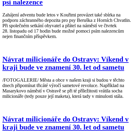
psí nalezence
Zahájení adventu bude letos v Kouřimi provázet také sbírka na
podporu záchranného depozita pro psy Beruška z Horních Chvatlin.
Při společném setkání obyvatel a přátel na náměstí ve čtvrtek
28. listopadu od 17 hodin bude možné pomoci psím nalezencům
nejen finančním příspěvkem.
Návrat milicionáře do Ostravy: Víkend v
kraji bude ve znamení 30. let od sametu
/FOTOGALERIE/ Města a obce v našem kraji si budou v těchto
dnech připomínat třicáté výročí sametové revoluce. Například na
Masarykovo náměstí v Ostravě se při té příležitosti vrátila socha
milicionáře (tedy pouze její maketa), která tady v minulosti stála.
Návrat milicionáře do Ostravy: Víkend v
kraji bude ve znamení 30. let od sametu