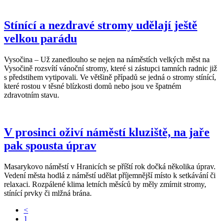
Stínící a nezdravé stromy udělají ještě
velkou parádu
Vysočina – Už zanedlouho se nejen na náměstích velkých měst na
Vysočině rozsvítí vánoční stromy, které si zástupci tamních radnic již
s předstihem vytipovali. Ve většině případů se jedná o stromy stínící,
které rostou v těsné blízkosti domů nebo jsou ve špatném
zdravotním stavu.
V prosinci oživí náměstí kluziště, na jaře
pak spousta úprav
Masarykovo náměstí v Hranicích se příští rok dočká několika úprav.
Vedení města hodlá z náměstí udělat příjemnější místo k setkávání či
relaxaci. Rozpálené klima letních měsíců by měly zmírnit stromy,
stínící prvky či mlžná brána.
<
1