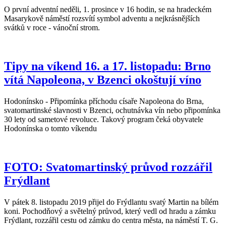
O první adventní neděli, 1. prosince v 16 hodin, se na hradeckém
Masarykově náměstí rozsvítí symbol adventu a nejkrásnějších
svátků v roce - vánoční strom.
Tipy na víkend 16. a 17. listopadu: Brno
vítá Napoleona, v Bzenci okoštují víno
Hodonínsko - Připomínka příchodu císaře Napoleona do Brna,
svatomartinské slavnosti v Bzenci, ochutnávka vín nebo připomínka
30 lety od sametové revoluce. Takový program čeká obyvatele
Hodonínska o tomto víkendu
FOTO: Svatomartinský průvod rozzářil
Frýdlant
V pátek 8. listopadu 2019 přijel do Frýdlantu svatý Martin na bílém
koni. Pochodňový a světelný průvod, který vedl od hradu a zámku
Frýdlant, rozzářil cestu od zámku do centra města, na náměstí T. G.