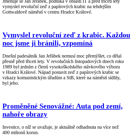
Jmenuje se Jan Jeřábek, podniká v oblasti IT a před třiceti lety
vymyslel revoluční zeď z papírových krabic na tehdejším
Gottwaldově náměstí v centru Hradce Králové.
Vymyslel revoluční zeď z krabic. Každou
noc jsme ji bránili, vzpomíná
Dnešní padesátník Jan Jeřábek nemusí moc přemýšlet, co dělal
přesně před třiceti lety. V revolučních listopadových dnech roku
1989 byl jedním z členů vysokoškolského stávkového výboru
v Hradci Králové. Nápad postavit zeď z papírových krabic se
vzkazy komunistickým úřadům a StB, které na náměstí sídlily,
byl jeho.
Proměněné Senovážné: Auta pod zemí,
nahoře obrazy
Investice, o níž se uvažuje, je aktuálně odhadnuta na více než
400 milionů korun.