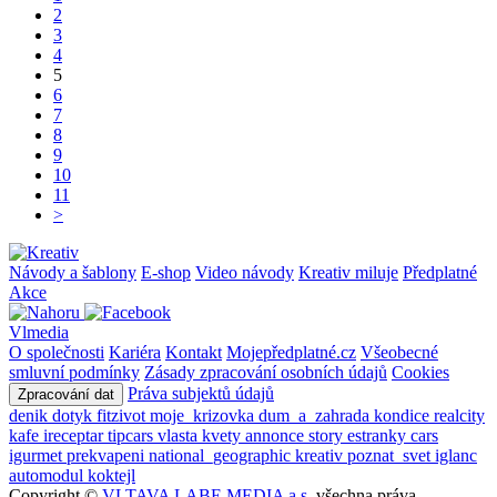
2
3
4
5
6
7
8
9
10
11
>
Návody a šablony
E-shop
Video návody
Kreativ miluje
Předplatné
Akce
Vlmedia
O společnosti
Kariéra
Kontakt
Mojepředplatné.cz
Všeobecné
smluvní podmínky
Zásady zpracování osobních údajů
Cookies
Práva subjektů údajů
Zpracování dat
denik
dotyk
fitzivot
moje_krizovka
dum_a_zahrada
kondice
realcity
kafe
ireceptar
tipcars
vlasta
kvety
annonce
story
estranky
cars
igurmet
prekvapeni
national_geographic
kreativ
poznat_svet
iglanc
automodul
koktejl
Copyright ©
VLTAVA LABE MEDIA a.s.
všechna práva