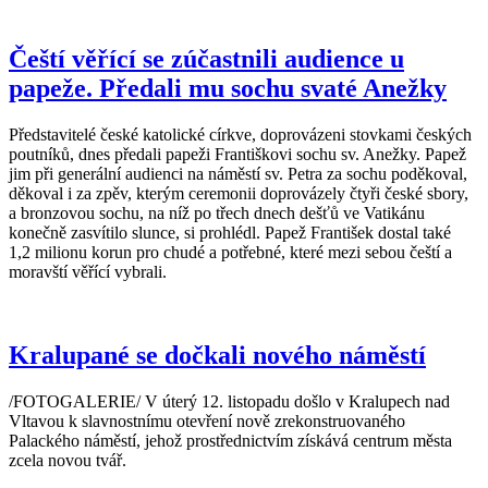
Čeští věřící se zúčastnili audience u
papeže. Předali mu sochu svaté Anežky
Představitelé české katolické církve, doprovázeni stovkami českých
poutníků, dnes předali papeži Františkovi sochu sv. Anežky. Papež
jim při generální audienci na náměstí sv. Petra za sochu poděkoval,
děkoval i za zpěv, kterým ceremonii doprovázely čtyři české sbory,
a bronzovou sochu, na níž po třech dnech dešťů ve Vatikánu
konečně zasvítilo slunce, si prohlédl. Papež František dostal také
1,2 milionu korun pro chudé a potřebné, které mezi sebou čeští a
moravští věřící vybrali.
Kralupané se dočkali nového náměstí
/FOTOGALERIE/ V úterý 12. listopadu došlo v Kralupech nad
Vltavou k slavnostnímu otevření nově zrekonstruovaného
Palackého náměstí, jehož prostřednictvím získává centrum města
zcela novou tvář.