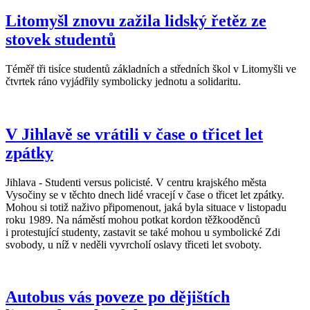
Litomyšl znovu zažila lidský řetěz ze
stovek studentů
Téměř tři tisíce studentů základních a středních škol v Litomyšli ve
čtvrtek ráno vyjádřily symbolicky jednotu a solidaritu.
V Jihlavě se vrátili v čase o třicet let
zpátky
Jihlava - Studenti versus policisté. V centru krajského města
Vysočiny se v těchto dnech lidé vracejí v čase o třicet let zpátky.
Mohou si totiž naživo připomenout, jaká byla situace v listopadu
roku 1989. Na náměstí mohou potkat kordon těžkooděnců
i protestující studenty, zastavit se také mohou u symbolické Zdi
svobody, u níž v neděli vyvrcholí oslavy třiceti let svoboty.
Autobus vás poveze po dějištích