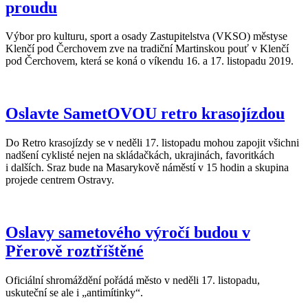
proudu
Výbor pro kulturu, sport a osady Zastupitelstva (VKSO) městyse
Klenčí pod Čerchovem zve na tradiční Martinskou pouť v Klenčí
pod Čerchovem, která se koná o víkendu 16. a 17. listopadu 2019.
Oslavte SametOVOU retro krasojízdou
Do Retro krasojízdy se v neděli 17. listopadu mohou zapojit všichni
nadšení cyklisté nejen na skládačkách, ukrajinách, favoritkách
i dalších. Sraz bude na Masarykově náměstí v 15 hodin a skupina
projede centrem Ostravy.
Oslavy sametového výročí budou v
Přerově roztříštěné
Oficiální shromáždění pořádá město v neděli 17. listopadu,
uskuteční se ale i „antimítinky“.