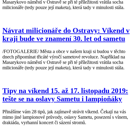
Masarykovo náměstí v Ostravě se při té příležitosti vrátila socha
milicionáře (tedy pouze její maketa), která tady v minulosti stála.
Návrat milicionáře do Ostravy: Víkend v
kraji bude ve znamení 30. let od sametu
/FOTOGALERIE/ Města a obce v našem kraji si budou v těchto
dnech připomínat třicáté výročí sametové revoluce. Například na
Masarykovo náměstí v Ostravě se při té příležitosti vrátila socha
milicionáře (tedy pouze její maketa), která tady v minulosti stála.
Tipy na víkend 15. až 17. listopadu 2019:
tešte se na oslavy Sametu i lampioňáky
Přinášíme vám 28 tipů, jak zajímavě strávit víkend. Čekají na vás
mimo jiné lampionové průvody, oslavy Sametu, posezení s vínem,
drakiáda, vyrhanní koncert či sázení stromů.