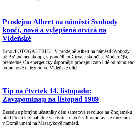
Prodejna Albert na náměstí Svobody
končí, nová a vylepšená otvírá na
Vídeňské
Brno /FOTOGALERIE/ - V prodejně Albert na náměstí Svobody
už Brňané nenakoupí, v pondělí totiž trvale skončila. Modernější,
přehlednější a energeticky úspornější prodejnu zato lidé od minulého
týdne nově naleznou ve Vídeňské ulici.
Tip na čtvrtek 14. listopadu:
Zavzpomínají na listopad 1989
Besedu s přímými účastníky dění sametové revoluce na Znojemsku
před třiceti lety nabídne ve čtvrtek navečer Jihomoravské muzeum
v Domě umění na Masarykově náměstí.