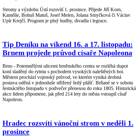
Stromy a výzdobu Ústí rozsvítí 1. prosince. Přijede Jiří Korn,
Kamélie, Bohuš Matuš, Josef Melen, Jolana Smyčková či Václav
Upír Krejčí. Program je plný hudby, divadla i legrace.
Tip Deníku na víkend 16. a 17. listopadu:
Brnem projede průvod císaře Napoleona
Brno - Potemnělými ulicemi brněnského centra se rozléhá dupot
koní sladěný do rytmu s pochodem vysokých naleštěných bot.
Městem prochází vojenský průvod, ve kterém vyniká drobná
postava oděná v jednoduše střižený šedý plášť. Brňané se v sobotu
šestnáctého listopadu v podvečer přenesou do roku 1805. Historická
akce lidem připomene, jak před 214 lety do města vstoupil císař
Napoleon.
Hradec rozsvítí vánoční strom v neděli 1.
prosince