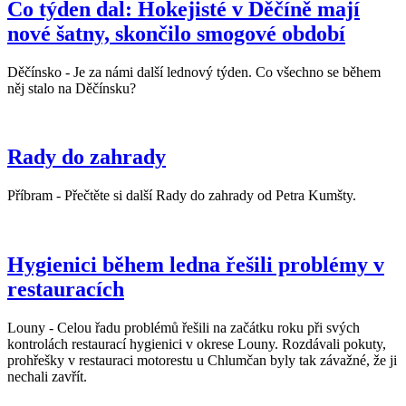
Co týden dal: Hokejisté v Děčíně mají
nové šatny, skončilo smogové období
Děčínsko - Je za námi další lednový týden. Co všechno se během
něj stalo na Děčínsku?
Rady do zahrady
Příbram - Přečtěte si další Rady do zahrady od Petra Kumšty.
Hygienici během ledna řešili problémy v
restauracích
Louny - Celou řadu problémů řešili na začátku roku při svých
kontrolách restaurací hygienici v okrese Louny. Rozdávali pokuty,
prohřešky v restauraci motorestu u Chlumčan byly tak závažné, že ji
nechali zavřít.