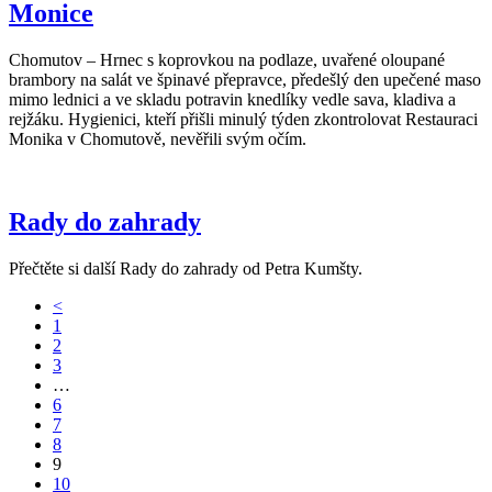
Monice
Chomutov – Hrnec s koprovkou na podlaze, uvařené oloupané
brambory na salát ve špinavé přepravce, předešlý den upečené maso
mimo lednici a ve skladu potravin knedlíky vedle sava, kladiva a
rejžáku. Hygienici, kteří přišli minulý týden zkontrolovat Restauraci
Monika v Chomutově, nevěřili svým očím.
Rady do zahrady
Přečtěte si další Rady do zahrady od Petra Kumšty.
<
1
2
3
…
6
7
8
9
10