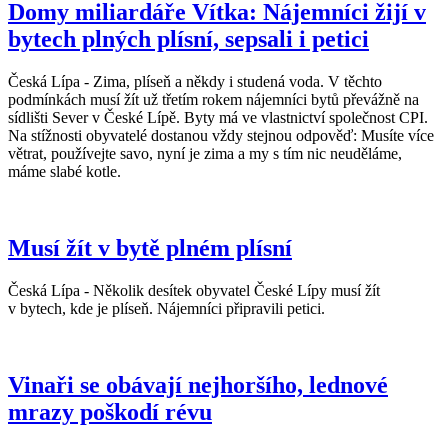
Domy miliardáře Vítka: Nájemníci žijí v
bytech plných plísní, sepsali i petici
Česká Lípa - Zima, plíseň a někdy i studená voda. V těchto
podmínkách musí žít už třetím rokem nájemníci bytů převážně na
sídlišti Sever v České Lípě. Byty má ve vlastnictví společnost CPI.
Na stížnosti obyvatelé dostanou vždy stejnou odpověď: Musíte více
větrat, používejte savo, nyní je zima a my s tím nic neuděláme,
máme slabé kotle.
Musí žít v bytě plném plísní
Česká Lípa - Několik desítek obyvatel České Lípy musí žít
v bytech, kde je plíseň. Nájemníci připravili petici.
Vinaři se obávají nejhoršího, lednové
mrazy poškodí révu