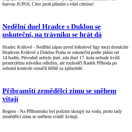
barvou JUPOL Citro proti plísním s vůní citrónu!
Nedělní duel Hradce s Duklou se
uskuteční, na trávníku se hrát dá
Hradec Králové - Nedělní zápas první fotbalové ligy mezi domácím
Hradcem Králové a Duklou Praha se uskuteční podle plánu od
14 hodin. Původně nebylo jisté, zda duel 17. kola nebude kvůli
promrzlému trávníku odložen, ale rozhodčí Radek Příhoda po
sobotní kontrole označil hřiště za způsobilé.
Příbramští zemědělci zimu se sněhem
vítají
Region - Na Příbramsku byl podzim skoupý na vodu, proto tady
zemědělci zimu se sněhem zvlášť kvitují.