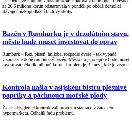
ještě letos ve Fakultní základní škole Hálkova v Olomouci. Investice
za 20,5 milionu korun odstartovala v pondělí po obědě demolicí
stávající nízkopodlažní budovy školy.
Bazén v Rumburku je v dezolátním stavu,
město bude muset investovat do oprav
Rumburk – Rez, plíseň, hniloba, rozpadlé dveře – tak vypadá
v současné době rumburský bazén. Město do jeho oprav bude muset
investovat několik milionů korun. Problém je, že neví, kde je vezme.
Kontrola našla v asijském bistru plesnivé
papriky a páchnoucí mořské plody
Žatec - Hygienici kontrolovali provoz restaurace v žateckém
hypermarketu. Odhalili řadu problémů.