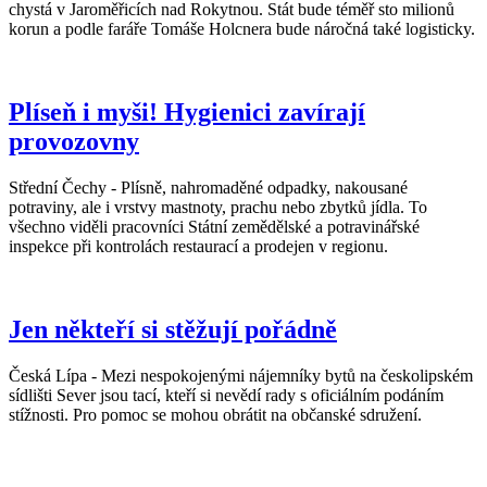
chystá v Jaroměřicích nad Rokytnou. Stát bude téměř sto milionů
korun a podle faráře Tomáše Holcnera bude náročná také logisticky.
Plíseň i myši! Hygienici zavírají
provozovny
Střední Čechy - Plísně, nahromaděné odpadky, nakousané
potraviny, ale i vrstvy mastnoty, prachu nebo zbytků jídla. To
všechno viděli pracovníci Státní zemědělské a potravinářské
inspekce při kontrolách restaurací a prodejen v regionu.
Jen někteří si stěžují pořádně
Česká Lípa - Mezi nespokojenými nájemníky bytů na českolipském
sídlišti Sever jsou tací, kteří si nevědí rady s oficiálním podáním
stížnosti. Pro pomoc se mohou obrátit na občanské sdružení.