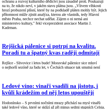
ochranu a rozvoj kulturního dědictví jsou zásadně proti. Poukazují
na to, že nikdo neví, v jakém stavu plátna jsou. „Vlivem vlhkosti
hrozí probuzení plísní, které by na podkladě pláten mohly být. Jejich
přítomnost může zjistit analýza, kterou ale vlastník, tedy Hlavní
město Praha, nechce nechat udělat. Zájem o ni nemá ani
ministerstvo kultury," řekl viceprezident asociace Martin J.
Kadrman.
Rejšická pálenice si potrpí na kvalitu.
Poradí tu a špatný kvas raději odmítají
Rejšice - Slivovice i letos bude! Moravské pálenice sice mluví
o nejhorší sezóně za řadu let, v Čechách situace tak smutná není
Ledové víno: vinaři vsadili na jistotu, i
kvůli krádežím od něj letos upouštějí
Hodonínsko – S prvními nočními mrazy přichází na mysl vinařů
také ledové víno, které se sklízí až při minus sedmi stupních Celsia.