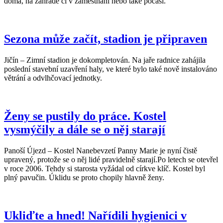
doma, na zahradě či v zaměstnání nebo také počasí.
Sezona může začít, stadion je připraven
Jičín – Zimní stadion je dokompletován. Na jaře radnice zahájila
poslední stavební uzavření haly, ve které bylo také nově instalováno
větrání a odvlhčovací jednotky.
Ženy se pustily do práce. Kostel
vysmýčily a dále se o něj starají
Panoší Újezd – Kostel Nanebevzetí Panny Marie je nyní čistě
upravený, protože se o něj lidé pravidelně starají.Po letech se otevřel
v roce 2006. Tehdy si starosta vyžádal od církve klíč. Kostel byl
plný pavučin. Úklidu se proto chopily hlavně ženy.
Ukliďte a hned! Nařídili hygienici v