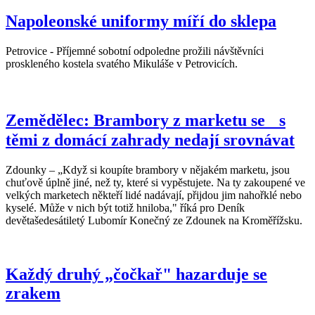
Napoleonské uniformy míří do sklepa
Petrovice - Příjemné sobotní odpoledne prožili návštěvníci
proskleného kostela svatého Mikuláše v Petrovicích.
Zemědělec: Brambory z marketu se s
těmi z domácí zahrady nedají srovnávat
Zdounky – „Když si koupíte brambory v nějakém marketu, jsou
chuťově úplně jiné, než ty, které si vypěstujete. Na ty zakoupené ve
velkých marketech někteří lidé nadávají, přijdou jim nahořklé nebo
kyselé. Může v nich být totiž hniloba," říká pro Deník
devětašedesátiletý Lubomír Konečný ze Zdounek na Kroměřížsku.
Každý druhý „čočkař" hazarduje se
zrakem