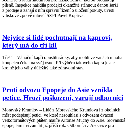
plísně. Inspekce nařídila prodejci okamžitě stáhnout danou šarži
z prodeje a zahájí s ním správní řízení o uložení pokuty, uvedl
v tiskové zprávě mluvčí SZPI Pavel Kopřiva.
Nejvíce si lidé pochutnají na kaprovi,
který má do tří kil
Třešť – Vánoční kapři opustili sádky, aby mohli ve vanách mnoha
koupelen čekat na svůj osud. Při výběru takového kapra je ale
kromě jeho váhy důležitý také zdravotní stav.
Proti odvozu Epopeje do Asie vznikla
petice. Hrozí poškození, varují odborníci
Moravský Krumlov – Lidé z Moravského Krumlova i z okolních
měst podepisují petici, ve které nesouhlasí s odvozem dvaceti
velkoformátových pláten malíře Alfonse Muchy do Asie. Slovanská
epopej tam má zamířit již příští rok. Odborníci z Asociace pro