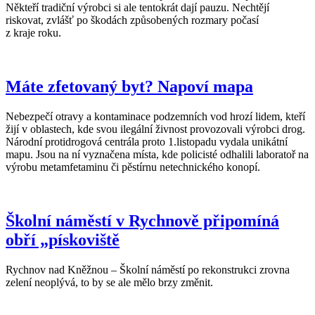
Někteří tradiční výrobci si ale tentokrát dají pauzu. Nechtějí
riskovat, zvlášť po škodách způsobených rozmary počasí
z kraje roku.
Máte zfetovaný byt? Napoví mapa
Nebezpečí otravy a kontaminace podzemních vod hrozí lidem, kteří
žijí v oblastech, kde svou ilegální živnost provozovali výrobci drog.
Národní protidrogová centrála proto 1.listopadu vydala unikátní
mapu. Jsou na ní vyznačena místa, kde policisté odhalili laboratoř na
výrobu metamfetaminu či pěstírnu netechnického konopí.
Školní náměstí v Rychnově připomíná
obří „pískoviště
Rychnov nad Kněžnou – Školní náměstí po rekonstrukci zrovna
zelení neoplývá, to by se ale mělo brzy změnit.