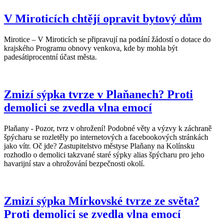
V Miroticích chtějí opravit bytový dům
Mirotice – V Miroticích se připravují na podání žádostí o dotace do
krajského Programu obnovy venkova, kde by mohla být
padesátiprocentní účast města.
Zmizí sýpka tvrze v Plaňanech? Proti
demolici se zvedla vlna emocí
Plaňany - Pozor, tvrz v ohrožení! Podobné věty a výzvy k záchraně
špýcharu se rozletěly po internetových a facebookových stránkách
jako vítr. Oč jde? Zastupitelstvo městyse Plaňany na Kolínsku
rozhodlo o demolici takzvané staré sýpky alias špýcharu pro jeho
havarijní stav a ohrožování bezpečnosti okolí.
Zmizí sýpka Mírkovské tvrze ze světa?
Proti demolici se zvedla vlna emocí