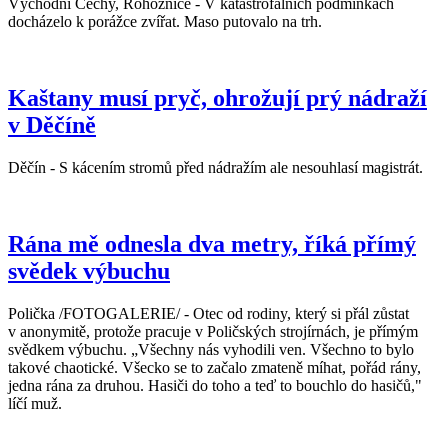
Východní Čechy, Rohoznice - V katastrofálních podmínkách
docházelo k porážce zvířat. Maso putovalo na trh.
Kaštany musí pryč, ohrožují prý nádraží
v Děčíně
Děčín - S kácením stromů před nádražím ale nesouhlasí magistrát.
Rána mě odnesla dva metry, říká přímý
svědek výbuchu
Polička /FOTOGALERIE/ - Otec od rodiny, který si přál zůstat
v anonymitě, protože pracuje v Poličských strojírnách, je přímým
svědkem výbuchu. „Všechny nás vyhodili ven. Všechno to bylo
takové chaotické. Všecko se to začalo zmateně míhat, pořád rány,
jedna rána za druhou. Hasiči do toho a teď to bouchlo do hasičů,"
líčí muž.