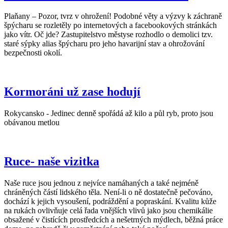
Plaňany – Pozor, tvrz v ohrožení! Podobné věty a výzvy k záchraně
špýcharu se rozletěly po internetových a facebookových stránkách
jako vítr. Oč jde? Zastupitelstvo městyse rozhodlo o demolici tzv.
staré sýpky alias špýcharu pro jeho havarijní stav a ohrožování
bezpečnosti okolí.
Kormoráni už zase hodují
Rokycansko - Jedinec denně spořádá až kilo a půl ryb, proto jsou
obávanou metlou
Ruce- naše vizitka
Naše ruce jsou jednou z nejvíce namáhaných a také nejméně
chráněných částí lidského těla. Není-li o ně dostatečně pečováno,
dochází k jejich vysoušení, podráždění a popraskání. Kvalitu kůže
na rukách ovlivňuje celá řada vnějších vlivů jako jsou chemikálie
obsažené v čistících prostředcích a nešetrných mýdlech, běžná práce