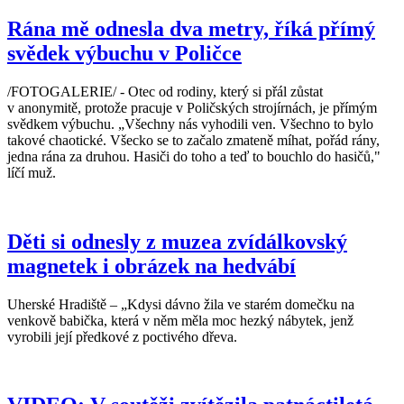
Rána mě odnesla dva metry, říká přímý
svědek výbuchu v Poličce
/FOTOGALERIE/ - Otec od rodiny, který si přál zůstat
v anonymitě, protože pracuje v Poličských strojírnách, je přímým
svědkem výbuchu. „Všechny nás vyhodili ven. Všechno to bylo
takové chaotické. Všecko se to začalo zmateně míhat, pořád rány,
jedna rána za druhou. Hasiči do toho a teď to bouchlo do hasičů,"
líčí muž.
Děti si odnesly z muzea zvídálkovský
magnetek i obrázek na hedvábí
Uherské Hradiště – „Kdysi dávno žila ve starém domečku na
venkově babička, která v něm měla moc hezký nábytek, jenž
vyrobili její předkové z poctivého dřeva.