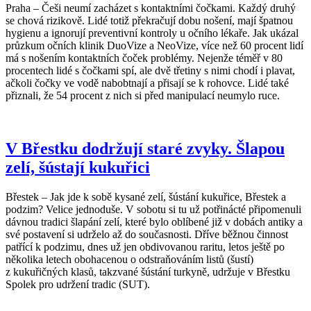
Praha – Češi neumí zacházet s kontaktními čočkami. Každý druhý
se chová rizikově. Lidé totiž překračují dobu nošení, mají špatnou
hygienu a ignorují preventivní kontroly u očního lékaře. Jak ukázal
průzkum očních klinik DuoVize a NeoVize, více než 60 procent lidí
má s nošením kontaktních čoček problémy. Nejenže téměř v 80
procentech lidé s čočkami spí, ale dvě třetiny s nimi chodí i plavat,
ačkoli čočky ve vodě nabobtnají a přisají se k rohovce. Lidé také
přiznali, že 54 procent z nich si před manipulací neumylo ruce.
V Břestku dodržují staré zvyky. Šlapou
zelí, šústají kukuřici
Břestek – Jak jde k sobě kysané zelí, šústání kukuřice, Břestek a
podzim? Velice jednoduše. V sobotu si tu už potřinácté připomenuli
dávnou tradici šlapání zelí, které bylo oblíbené již v dobách antiky a
své postavení si udrželo až do současnosti. Dříve běžnou činnost
patřící k podzimu, dnes už jen obdivovanou raritu, letos ještě po
několika letech obohacenou o odstraňováním listů (šustí)
z kukuřičných klasů, takzvané šústání turkyně, udržuje v Břestku
Spolek pro udržení tradic (SUT).