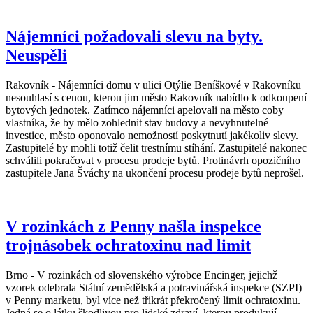
Nájemníci požadovali slevu na byty.
Neuspěli
Rakovník - Nájemníci domu v ulici Otýlie Beníškové v Rakovníku
nesouhlasí s cenou, kterou jim město Rakovník nabídlo k odkoupení
bytových jednotek. Zatímco nájemníci apelovali na město coby
vlastníka, že by mělo zohlednit stav budovy a nevyhnutelné
investice, město oponovalo nemožností poskytnutí jakékoliv slevy.
Zastupitelé by mohli totiž čelit trestnímu stíhání. Zastupitelé nakonec
schválili pokračovat v procesu prodeje bytů. Protinávrh opozičního
zastupitele Jana Šváchy na ukončení procesu prodeje bytů neprošel.
V rozinkách z Penny našla inspekce
trojnásobek ochratoxinu nad limit
Brno - V rozinkách od slovenského výrobce Encinger, jejichž
vzorek odebrala Státní zemědělská a potravinářská inspekce (SZPI)
v Penny marketu, byl více než třikrát překročený limit ochratoxinu.
Jedná se o látku škodlivou pro lidské zdraví, kterou produkují