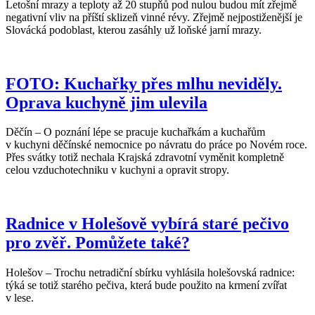
Letošní mrazy a teploty až 20 stupňů pod nulou budou mít zřejmě
negativní vliv na příští sklizeň vinné révy. Zřejmě nejpostiženější je
Slovácká podoblast, kterou zasáhly už loňské jarní mrazy.
FOTO: Kuchařky přes mlhu neviděly.
Oprava kuchyně jim ulevila
Děčín – O poznání lépe se pracuje kuchařkám a kuchařům
v kuchyni děčínské nemocnice po návratu do práce po Novém roce.
Přes svátky totiž nechala Krajská zdravotní vyměnit kompletně
celou vzduchotechniku v kuchyni a opravit stropy.
Radnice v Holešově vybírá staré pečivo
pro zvěř. Pomůžete také?
Holešov – Trochu netradiční sbírku vyhlásila holešovská radnice:
týká se totiž starého pečiva, která bude použito na krmení zvířat
v lese.