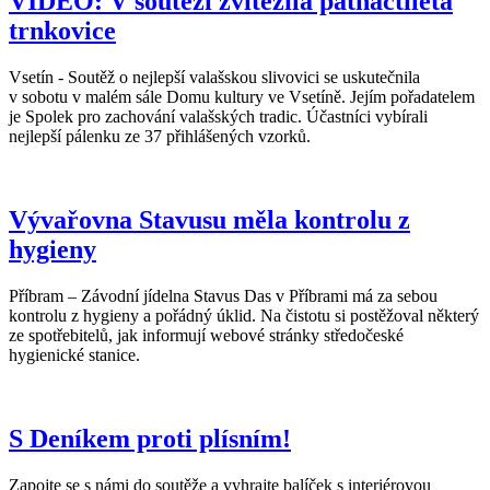
VIDEO: V soutěži zvítězila patnáctiletá
trnkovice
Vsetín - Soutěž o nejlepší valašskou slivovici se uskutečnila
v sobotu v malém sále Domu kultury ve Vsetíně. Jejím pořadatelem
je Spolek pro zachování valašských tradic. Účastníci vybírali
nejlepší pálenku ze 37 přihlášených vzorků.
Vývařovna Stavusu měla kontrolu z
hygieny
Příbram – Závodní jídelna Stavus Das v Příbrami má za sebou
kontrolu z hygieny a pořádný úklid. Na čistotu si postěžoval některý
ze spotřebitelů, jak informují webové stránky středočeské
hygienické stanice.
S Deníkem proti plísním!
Zapojte se s námi do soutěže a vyhrajte balíček s interiérovou