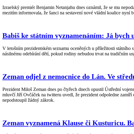
Izraelský premiér Benjamin Netanjahu dnes oznámil, že se mu nepodaři
mezitím informovala, že šanci na sestavení nové vládní koalice nyní b
Babiš ke státním vyznamenáním: Já bych u
V letošním prezidentském seznamu oceněných u příležitosti státního s
násilnému odebírání dětí, pokud rodiny nebudou trvat na tradičním 
Zeman odjel z nemocnice do Lán. Ve střed
Prezident Miloš Zeman dnes po čtyřech dnech opustil Ústřední vojen
mluvčí Jiří Ovčáček na twitteru uvedl, že prezident odpoledne zamí
nepodstoupil žádný zákrok.
Zeman vyznamená Klause či Kusturicu. Ba