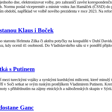
ednoho dne, elektronizovat volby, pro zahraničí zavést korespondenční
leb. Normu poslal vicepremiér a ministr vnitra Jan Hamáček (ČSSD) do 
ím období, například ve volbě nového prezidenta v roce 2023. Na ref
stanou Klaus i Boček
o starostu Helmuta Zilka či aktéra potyčky na koupališti v Dubí Dav
ku, kdy ocenil 41 osobností. Do Vladislavského sálu si v pondělí přij
etká s Putinem
í mezi tureckými vojáky a syrskými kurdskými milicemi, které minulý
í v Soči setkat se svým ruským protějškem Vladimirem Putinem. Kremel
oty s přihlédnutím na zájmy etnických a náboženských skupin v Sýrii
 dostane Ganc