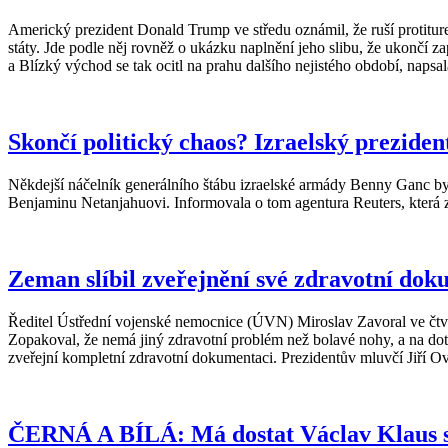
Americký prezident Donald Trump ve středu oznámil, že ruší protiture
státy. Jde podle něj rovněž o ukázku naplnění jeho slibu, že ukončí
a Blízký východ se tak ocitl na prahu dalšího nejistého období, napsa
Skončí politický chaos? Izraelský prezide
Někdejší náčelník generálního štábu izraelské armády Benny Ganc by
Benjaminu Netanjahuovi. Informovala o tom agentura Reuters, která 
Zeman slíbil zveřejnění své zdravotní dok
Ředitel Ústřední vojenské nemocnice (ÚVN) Miroslav Zavoral ve čtv
Zopakoval, že nemá jiný zdravotní problém než bolavé nohy, a na dot
zveřejní kompletní zdravotní dokumentaci. Prezidentův mluvčí Jiří O
ČERNÁ A BÍLÁ: Má dostat Václav Klaus s