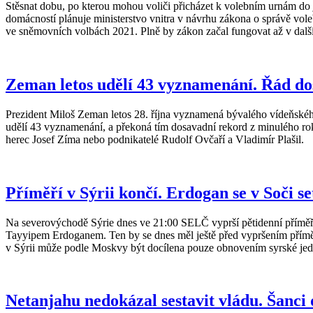
Stěsnat dobu, po kterou mohou voliči přicházet k volebním urnám do j
domácností plánuje ministerstvo vnitra v návrhu zákona o správě vo
ve sněmovních volbách 2021. Plně by zákon začal fungovat až v dalš
Zeman letos udělí 43 vyznamenání. Řád do
Prezident Miloš Zeman letos 28. října vyznamená bývalého vídeňskéh
udělí 43 vyznamenání, a překoná tím dosavadní rekord z minulého ro
herec Josef Zíma nebo podnikatelé Rudolf Ovčaří a Vladimír Plašil.
Příměří v Sýrii končí. Erdogan se v Soči s
Na severovýchodě Sýrie dnes ve 21:00 SELČ vyprší pětidenní příměř
Tayyipem Erdoganem. Ten by se dnes měl ještě před vypršením příměř
v Sýrii může podle Moskvy být docílena pouze obnovením syrské jedn
Netanjahu nedokázal sestavit vládu. Šanci