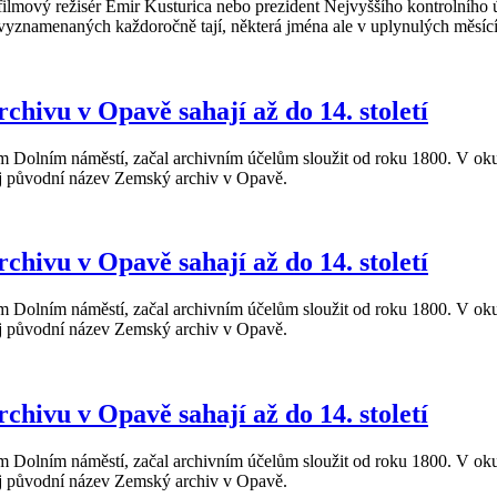
filmový režisér Emir Kusturica nebo prezident Nejvyššího kontrolního
vyznamenaných každoročně tají, některá jména ale v uplynulých měsíc
hivu v Opavě sahají až do 14. století
 Dolním náměstí, začal archivním účelům sloužit od roku 1800. V okup
ůj původní název Zemský archiv v Opavě.
hivu v Opavě sahají až do 14. století
 Dolním náměstí, začal archivním účelům sloužit od roku 1800. V okup
ůj původní název Zemský archiv v Opavě.
hivu v Opavě sahají až do 14. století
 Dolním náměstí, začal archivním účelům sloužit od roku 1800. V okup
ůj původní název Zemský archiv v Opavě.