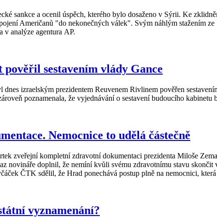
cké sankce a ocenil úspěch, kterého bylo dosaženo v Sýrii. Ke zklidněn
 zapojení Američanů "do nekonečných válek". Svým náhlým stažením ze 
la v analýze agentura AP.
nt pověřil sestavením vlády Gance
l dnes izraelským prezidentem Reuvenem Rivlinem pověřen sestavením 
zároveň poznamenala, že vyjednávání o sestavení budoucího kabinetu 
umentace. Nemocnice to udělá částečně
rtek zveřejní kompletní zdravotní dokumentaci prezidenta Miloše Ze
az novináře doplnil, že nemíní kvůli svému zdravotnímu stavu skončit 
včáček ČTK sdělil, že Hrad ponechává postup plně na nemocnici, která
tátní vyznamenání?