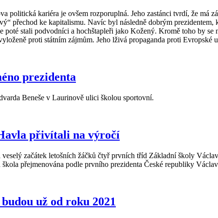
a politická kariéra je ovšem rozporuplná. Jeho zastánci tvrdí, že má 
kový“ přechod ke kapitalismu. Navíc byl následně dobrým prezidentem, 
e poté stali podvodníci a hochštapleři jako Kožený. Kromě toho by se 
loženě proti státním zájmům. Jeho lživá propaganda proti Evropské uni
méno prezidenta
Edvarda Beneše v Laurinově ulici školou sportovní.
avla přivítali na výročí
veselý začátek letošních žáčků čtyř prvních tříd Základní školy Václava
a škola přejmenována podle prvního prezidenta České republiky Václav
 budou už od roku 2021