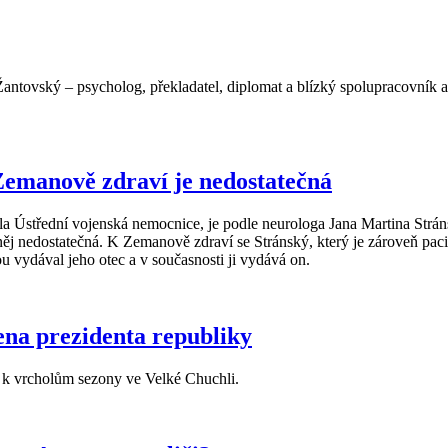
Žantovský – psycholog, překladatel, diplomat a blízký spolupracovník 
Zemanově zdraví je nedostatečná
ila Ústřední vojenská nemocnice, je podle neurologa Jana Martina Strá
 něj nedostatečná. K Zemanově zdraví se Stránský, který je zároveň p
u vydával jeho otec a v současnosti ji vydává on.
ena prezidenta republiky
tří k vrcholům sezony ve Velké Chuchli.