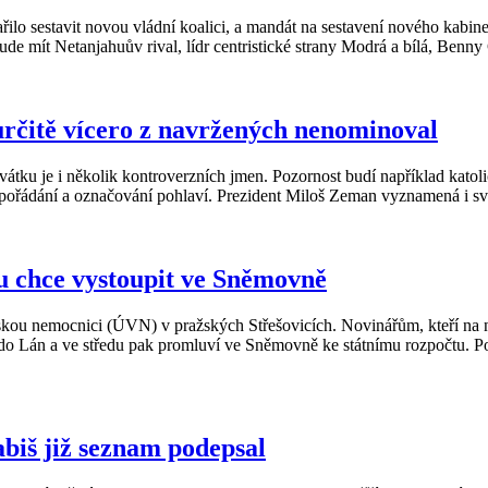
lo sestavit novou vládní koalici, a mandát na sestavení nového kabine
ude mít Netanjahuův rival, lídr centristické strany Modrá a bílá, Benny 
rčitě vícero z navržených nenominoval
vátku je i několik kontroverzních jmen. Pozornost budí například katol
uspořádání a označování pohlaví. Prezident Miloš Zeman vyznamená i s
u chce vystoupit ve Sněmovně
skou nemocnici (ÚVN) v pražských Střešovicích. Novinářům, kteří na ně
ří do Lán a ve středu pak promluví ve Sněmovně ke státnímu rozpočtu.
biš již seznam podepsal