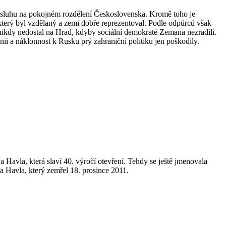
zásluhu na pokojném rozdělení Československa. Kromě toho je
který byl vzdělaný a zemi dobře reprezentoval. Podle odpůrců však
nikdy nedostal na Hrad, kdyby sociální demokraté Zemana nezradili.
i a náklonnost k Rusku prý zahraniční politiku jen poškodily.
 Havla, která slaví 40. výročí otevření. Tehdy se ještě jmenovala
a Havla, který zemřel 18. prosince 2011.