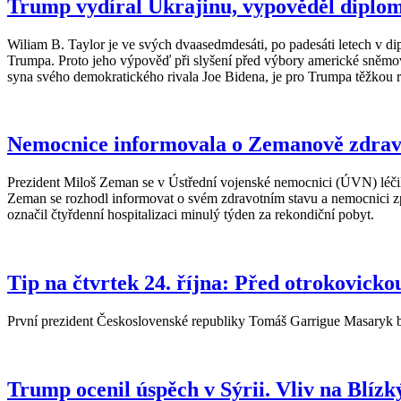
Trump vydíral Ukrajinu, vypověděl diploma
Wiliam B. Taylor je ve svých dvaasedmdesáti, po padesáti letech v di
Trumpa. Proto jeho výpověď při slyšení před výbory americké sněmov
syna svého demokratického rivala Joe Bidena, je pro Trumpa těžkou
Nemocnice informovala o Zemanově zdravo
Prezident Miloš Zeman se v Ústřední vojenské nemocnici (ÚVN) léčil 
Zeman se rozhodl informovat o svém zdravotním stavu a nemocnici zpr
označil čtyřdenní hospitalizaci minulý týden za rekondiční pobyt.
Tip na čtvrtek 24. října: Před otrokovick
První prezident Československé republiky Tomáš Garrigue Masaryk b
Trump ocenil úspěch v Sýrii. Vliv na Blízk