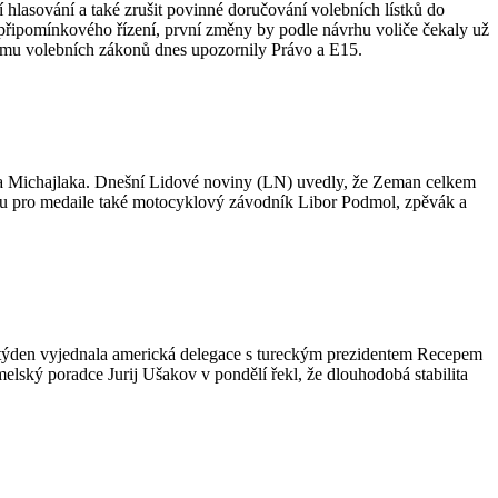
 hlasování a také zrušit povinné doručování volebních lístků do
připomínkového řízení, první změny by podle návrhu voliče čekaly už
ormu volebních zákonů dnes upozornily Právo a E15.
ida Michajlaka. Dnešní Lidové noviny (LN) uvedly, že Zeman celkem
dou pro medaile také motocyklový závodník Libor Podmol, zpěvák a
 týden vyjednala americká delegace s tureckým prezidentem Recepem
ský poradce Jurij Ušakov v pondělí řekl, že dlouhodobá stabilita
.