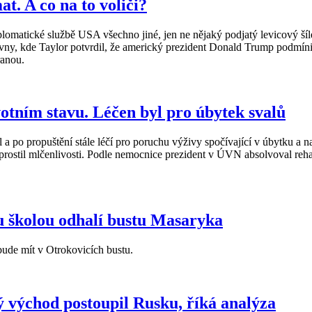
t. A co na to voliči?
plomatické službě USA všechno jiné, jen ne nějaký podjatý levicový ší
ny, kde Taylor potvrdil, že americký prezident Donald Trump podmíni
 ranou.
tním stavu. Léčen byl pro úbytek svalů
a po propuštění stále léčí pro poruchu výživy spočívající v úbytku a
ostil mlčenlivosti. Podle nemocnice prezident v ÚVN absolvoval rehab
ou školou odhalí bustu Masaryka
ude mít v Otrokovicích bustu.
ý východ postoupil Rusku, říká analýza