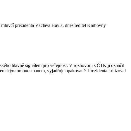
a mluvčí prezidenta Václava Havla, dnes ředitel Knihovny
nského hlavně signálem pro veřejnost. V rozhovoru s ČTK ji označil
acientským ombudsmanem, vyjadřuje opakovaně. Prezidenta kritizoval