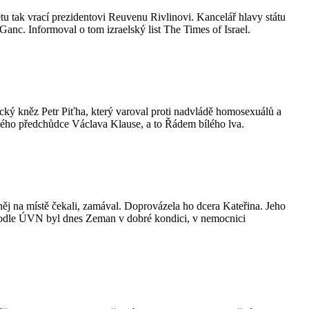
tu tak vrací prezidentovi Reuvenu Rivlinovi. Kancelář hlavy státu
Ganc. Informoval o tom izraelský list The Times of Israel.
ický kněz Petr Piťha, který varoval proti nadvládě homosexuálů a
vého předchůdce Václava Klause, a to Řádem bílého lva.
j na místě čekali, zamával. Doprovázela ho dcera Kateřina. Jeho
 Podle ÚVN byl dnes Zeman v dobré kondici, v nemocnici