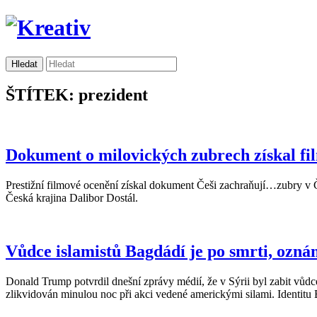
ŠTÍTEK: prezident
Dokument o milovických zubrech získal fi
Prestižní filmové ocenění získal dokument Češi zachraňují…zubry v Če
Česká krajina Dalibor Dostál.
Vůdce islamistů Bagdádí je po smrti, ozná
Donald Trump potvrdil dnešní zprávy médií, že v Sýrii byl zabit vůdc
zlikvidován minulou noc při akci vedené americkými silami. Identitu