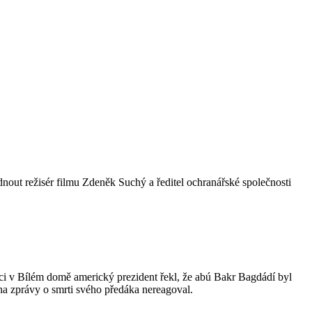
nout režisér filmu Zdeněk Suchý a ředitel ochranářské společnosti
nci v Bílém domě americký prezident řekl, že abú Bakr Bagdádí byl
na zprávy o smrti svého předáka nereagoval.