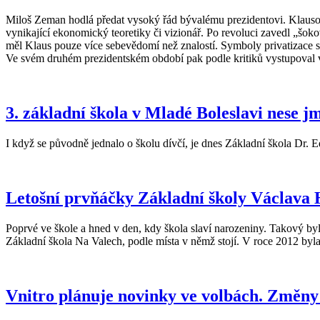
Miloš Zeman hodlá předat vysoký řád bývalému prezidentovi. Klausov
vynikající ekonomický teoretiky či vizionář. Po revoluci zavedl „šo
měl Klaus pouze více sebevědomí než znalostí. Symboly privatizace s
Ve svém druhém prezidentském období pak podle kritiků vystupoval vy
3. základní škola v Mladé Boleslavi nese j
I když se původně jednalo o školu dívčí, je dnes Základní škola Dr. 
Letošní prvňáčky Základní školy Václava H
Poprvé ve škole a hned v den, kdy škola slaví narozeniny. Takový byl 
Základní škola Na Valech, podle místa v němž stojí. V roce 2012 byl
Vnitro plánuje novinky ve volbách. Změny