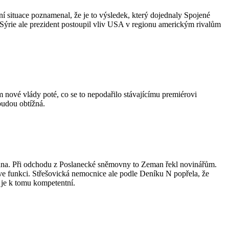
í situace poznamenal, že je to výsledek, který dojednaly Spojené
Sýrie ale prezident postoupil vliv USA v regionu americkým rivalům
nové vlády poté, co se to nepodařilo stávajícímu premiérovi
budou obtížná.
mana. Při odchodu z Poslanecké sněmovny to Zeman řekl novinářům.
ve funkci. Střešovická nemocnice ale podle Deníku N popřela, že
 je k tomu kompetentní.