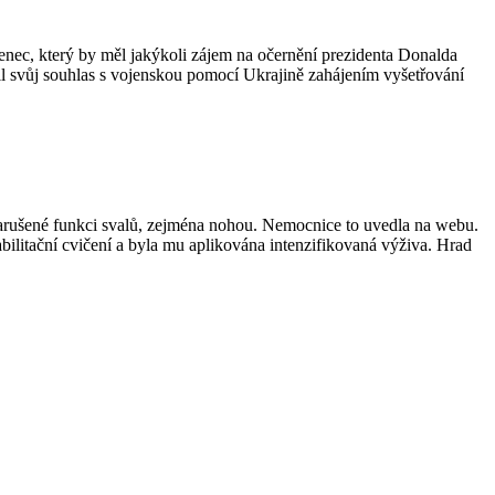
lenec, který by měl jakýkoli zájem na očernění prezidenta Donalda
l svůj souhlas s vojenskou pomocí Ukrajině zahájením vyšetřování
 narušené funkci svalů, zejména nohou. Nemocnice to uvedla na webu.
ilitační cvičení a byla mu aplikována intenzifikovaná výživa. Hrad