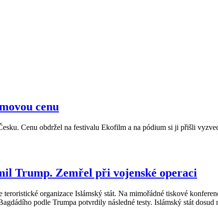
lmovou cenu
sku. Cenu obdržel na festivalu Ekofilm a na pódium si ji přišli vyzved
mil Trump. Zemřel při vojenské operaci
e teroristické organizace Islámský stát. Na mimořádné tiskové konfere
 Bagdádího podle Trumpa potvrdily následné testy. Islámský stát dosud 