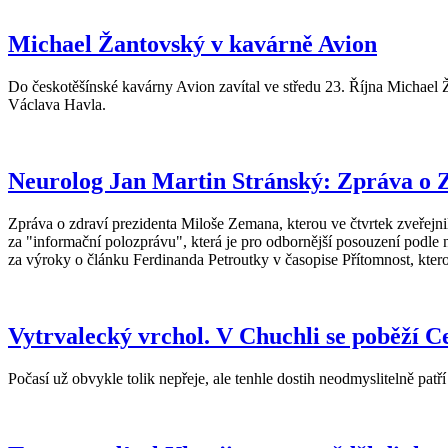
Michael Žantovský v kavárně Avion
Do českotěšínské kavárny Avion zavítal ve středu 23. Října Michael 
Václava Havla.
Neurolog Jan Martin Stránský: Zpráva o 
Zpráva o zdraví prezidenta Miloše Zemana, kterou ve čtvrtek zveřejn
za "informační polozprávu", která je pro odbornější posouzení podle
za výroky o článku Ferdinanda Petroutky v časopise Přítomnost, ktero
Vytrvalecký vrchol. V Chuchli se poběží C
Počasí už obvykle tolik nepřeje, ale tenhle dostih neodmyslitelně pa