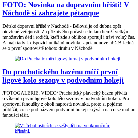
FOTO: Novinka na dopravním hřišti! V
Náchodě si zahrajete pétanque
Dětské dopravní hřiště v Náchodě - Bělovsi je od dubna opět
otevřené veřejnosti. Za příznivého počasí se to tam hemží velkým
množstvím dětí i rodičů, kteří zde s oblibou sportují i tráví volný čas.
A mají tady k dispozici unikátní novinku - pétanquové hřiště! Jedná
se o první sportoviště tohoto druhu v Náchodě.
Do prachatického bazénu míří první
ligové kolo sezony v podvodním hokeji
/FOTOGALERIE, VIDEO/ Prachatický plavecký bazén přivítá
o víkendu první ligové kolo této sezony v podvodním hokeji. Pro
sportovní fanoušky z okolí naprostá novinka, proto si pojďme
přiblížit, co se pod názvem podvodní hokej skrývá a na co se mohou
fanoušci těšit.