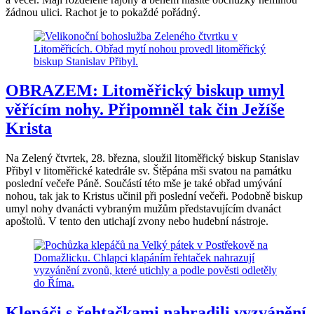
žádnou ulici. Rachot je to pokaždé pořádný.
OBRAZEM: Litoměřický biskup umyl
věřícím nohy. Připomněl tak čin Ježíše
Krista
Na Zelený čtvrtek, 28. března, sloužil litoměřický biskup Stanislav
Přibyl v litoměřické katedrále sv. Štěpána mši svatou na památku
poslední večeře Páně. Součástí této mše je také obřad umývání
nohou, tak jak to Kristus učinil při poslední večeři. Podobně biskup
umyl nohy dvanácti vybraným mužům představujícím dvanáct
apoštolů. V tento den utichají zvony nebo hudební nástroje.
Klepáči s řehtačkami nahradili vyzvánění