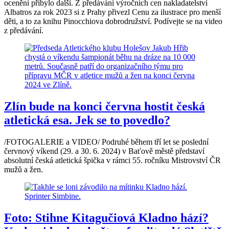
ocenění přibylo další. Z předávání výročních cen nakladatelství
Albatros za rok 2023 si z Prahy přivezl Cenu za ilustrace pro menší
děti, a to za knihu Pinocchiova dobrodružství. Podívejte se na video
z předávání.
Zlín bude na konci června hostit česká
atletická esa. Jek se to povedlo?
/FOTOGALERIE a VIDEO/ Podruhé během tří let se poslední
červnový víkend (29. a 30. 6. 2024) v Baťově městě představí
absolutní česká atletická špička v rámci 55. ročníku Mistrovství ČR
mužů a žen.
Foto: Stihne Kitagučiová Kladno hází?