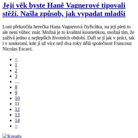
Její věk byste Haně Vagnerové tipovali
stěží. Našla způsob, jak vypadat mladší
Loni překročila herečka Hana Vagnerová čtyřicítku, na její pleti to
ale není vůbec znát. Možná je to kvalitní kosmetikou, možná tím, že
zažívá jedno z nejlepších životních období. Daří se jí jak v práci, tak
i v soukromí, kde jí už více než dva roky dělá společnost Francouz
Nicolas Escavi.
<
1
2
3
…
8
9
10
11
12
13
14
>