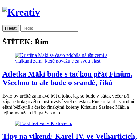
ŠTÍTEK: Řím
Atletka Mäki bude s taťkou přát Finům.
Všechno to ale bude o srandě, říká
Bylo by určitě zajímavé být u toho, jak se bude v pátek večer při
zápase hokejového mistrovství světa Česko - Finsko fandit v rodině
elitní běžkyně s česko-finskými kořeny Kristiina Sasínek Mäki a
jejího manžela Filipa Sasínka.
Tipy na víkend: Karel IV. ve Velharticích,