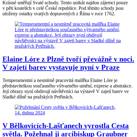
Krásné směřují Svaté schody. Tento unikát najdou zájemci pouze
v pěti kostelích v celé České republice. Pod těmito schody jsou
uloženy ostatky svatých dopravených z Říma v roce 1762.
Elaine Lóre z Plzně tvoří převážně v noci.
V zajetí barev vystavuje nyní v Praze
Temperamentní a nesmírně pracovitá malířka Elaine Lóre je
představitelkou současného výtvarného umění, exprese a abstrakce.
Její obrazy nyní obdivují návštěvníci na výstavě V zajetí barev ve
Sladké dílně na pražských Petřinách.
V Bělkovicích-Lašťanech vyrostla Cesta
světla. Požehnal ji arcibiskup Graubner