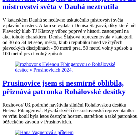
mistrovství světa v Dauhá neztratila
V katarském Dauhá se nedávno uskutečnilo mistrovství světa
v plavání masters. A tam se vydala i Denisa Šlajsová, díky které měl
Plavecký klub TJ Klatovy vůbec poprvé v historii zastoupení na
akci tohoto charakteru. Denisa Šlajsová reprezentovala v kategorii
od 30 do 34 let sebe, město, klub i republiku hned ve čtyřech
plaveckých disciplínách - 50 metrů prsa, 50 metrů volný způsob a
100 metrů prsa i volný způsob.
Prusinovice jsem si nesmírně oblíbila,
přiznává patronka Rohálovské desítky
Rozhovor/ Už podruhé navštívila silniční Rohálovskou desítku
Helena Fibingerová. Bývalá skvělá československá reprezentantka
ve vrhu koulí byla letos čestným hostem, startérkou a také patronkou
běžeckého závodu v Prusinovicích.