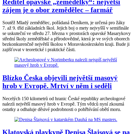
Ředitel opavské „zemědělky“: největší
zájem je o obor zemědělec – farmář
Soutěž Mladý zemědělec, pořádaná Deníkem, je určená pro žáky
7. až 9. tříd základních škol. Jejich boj o mety nejvyšší v semifinále
se uskuteční ve středu 27. března v prostorách opavské Masarykovy
střední školy zemědělské a přírodovědné, která je ve svých oborech
bezkonkurenčně největší školou v Moravskoslezském kraji. Bude ji
zajišťovat v teoretické i praktické části.
Blízko Česka objevili největší masový
hrob v Evropě. Mrtví v něm i seděli
Necelých 150 kilometrů od hranic České republiky archeologové
nalezli největší masový hrob v Evropě. Tým vědců nyní zkoumá
ostatky a odhaluje děsivé podrobnosti o pohřbívání obětí moru.
Klatovská plavkyně Denisa Šlajsová se na