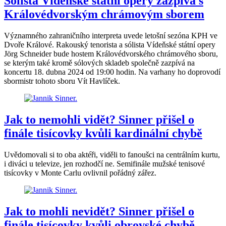
Sólista Vídeňské státní opery zazpívá s
Královédvorským chrámovým sborem
Významného zahraničního interpreta uvede letošní sezóna KPH ve
Dvoře Králové. Rakouský tenorista a sólista Vídeňské státní opery
Jörg Schneider bude hostem Královédvorského chrámového sboru,
se kterým také kromě sólových skladeb společně zazpívá na
koncertu 18. dubna 2024 od 19:00 hodin. Na varhany ho doprovodí
sbormistr tohoto sboru Vít Havlíček.
Jak to nemohli vidět? Sinner přišel o
finále tisícovky kvůli kardinální chybě
Uvědomovali si to oba aktéři, viděli to fanoušci na centrálním kurtu,
i diváci u televize, jen rozhodčí ne. Semifinále mužské tenisové
tisícovky v Monte Carlu ovlivnil pořádný zářez.
Jak to mohli nevidět? Sinner přišel o
finále tisícovky kvůli obrovské chybě