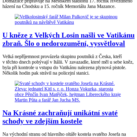
Domažlice připravuje na Městském stadionu 17. ročník Hvězdného
házení na Chodsku a 15. ročník Memoriálu Jana Mazance.
U kněze z Velkých Losin našli ve Vatikánu
zbraň. Šlo o nedorozumění, vysvětloval
Velká nepříjemnost provázela skupinu poutníků z Česka, kteří
v těchto dnech pobývají v Itálii. V zavazadle, které měl u sebe kněz,
byla při kontrole u vstupu do Vatikánu nalezena plynová pistole.
Několik hodin pak strávil na policejní stanici.
Na Krásné zachraňují unikátní svaté
schody ve zdejším kostele
Na východní stranu od hlavního oltáře kostela svatého Josefa na