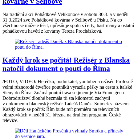
kovárně v Selibově
Na tradiční akci Pohádkové Velikonoce v sobotu 30.3. a v neděli
31.3.2024 zve Pohádková kovárna v Selibově u Písku. Na co
všechno se můžete těšit, upřesňuje spolu s čerty, hastrmany a ostatní
pohádkovou havětí z kovárny Tereza Procházková.
Každý krok se počítá! Režisér z Blanska
natočil dokument o pouti do Říma
/FOTO, VIDEO/ Herečka, podnikatel, youtuber a režisér. Profesně
velmi různorodá čtveřice poutníků vyrazila pěšky na cestu z italské
Sieny do Říma. Známá poutní trasa se jmenuje Via Francigena.
Dobrodružství dlouhé bezmála tři sta kilometrů zachytil
v dokumentu blanenský režisér Tadeáš Daněk. Snímek s názvem
Každý krok se počítá: Řím bude mít premiéru na televizních
obrazovkách v neděli 31. března na druhém programu České
televize.