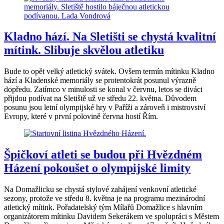
Kladno hází. Na Sletišti se chystá kvalitní
mítink. Slibuje skvělou atletiku
Bude to opět velký atletický svátek. Ovšem termín mítinku Kladno
hází a Kladenské memoriály se protentokrát posunul výrazně
dopředu. Zatímco v minulosti se konal v červnu, letos se diváci
přijdou podívat na Sletiště už ve středu 22. května. Důvodem
posunu jsou letní olympijské hry v Paříži a zároveň i mistrovství
Evropy, které v první polovině června hostí Řím.
Špičkoví atleti se budou při Hvězdném
Házení pokoušet o olympijské limity
Na Domažlicku se chystá stylové zahájení venkovní atletické
sezony, protože ve středu 8. května je na programu mezinárodní
atletický mítink. Pořadatelský tým Mílařů Domažlice s hlavním
organizátorem mítinku Davidem Sekerákem ve spolupráci s Městem