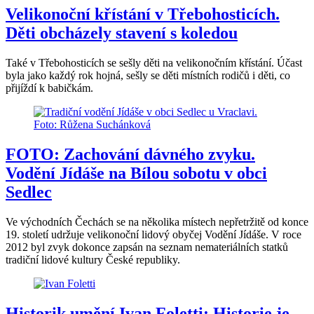
Velikonoční křístání v Třebohosticích.
Děti obcházely stavení s koledou
Také v Třebohosticích se sešly děti na velikonočním křístání. Účast
byla jako každý rok hojná, sešly se děti místních rodičů i děti, co
přijíždí k babičkám.
FOTO: Zachování dávného zvyku.
Vodění Jídáše na Bílou sobotu v obci
Sedlec
Ve východních Čechách se na několika místech nepřetržitě od konce
19. století udržuje velikonoční lidový obyčej Vodění Jídáše. V roce
2012 byl zvyk dokonce zapsán na seznam nemateriálních statků
tradiční lidové kultury České republiky.
Historik umění Ivan Foletti: Historie je