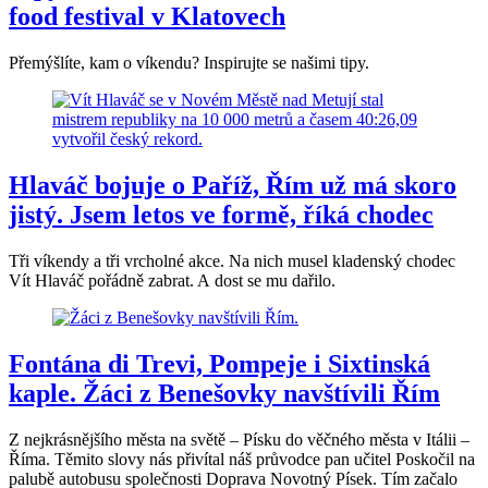
food festival v Klatovech
Přemýšlíte, kam o víkendu? Inspirujte se našimi tipy.
Hlaváč bojuje o Paříž, Řím už má skoro
jistý. Jsem letos ve formě, říká chodec
Tři víkendy a tři vrcholné akce. Na nich musel kladenský chodec
Vít Hlaváč pořádně zabrat. A dost se mu dařilo.
Fontána di Trevi, Pompeje i Sixtinská
kaple. Žáci z Benešovky navštívili Řím
Z nejkrásnějšího města na světě – Písku do věčného města v Itálii –
Říma. Těmito slovy nás přivítal náš průvodce pan učitel Poskočil na
palubě autobusu společnosti Doprava Novotný Písek. Tím začalo