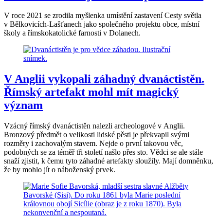
V roce 2021 se zrodila myšlenka umístění zastavení Cesty světla
v Bělkovicích-Lašťanech jako společného projektu obce, místní
školy a římskokatolické farnosti v Dolanech.
V Anglii vykopali záhadný dvanáctistěn.
Římský artefakt mohl mít magický
význam
Vzácný římský dvanáctistěn nalezli archeologové v Anglii.
Bronzový předmět o velikosti lidské pěsti je překvapil svými
rozměry i zachovalým stavem. Nejde o první takovou věc,
podobných se za téměř tři století našlo přes sto. Vědci se ale stále
snaží zjistit, k čemu tyto záhadné artefakty sloužily. Mají domněnku,
že by mohlo jít o náboženský prvek.