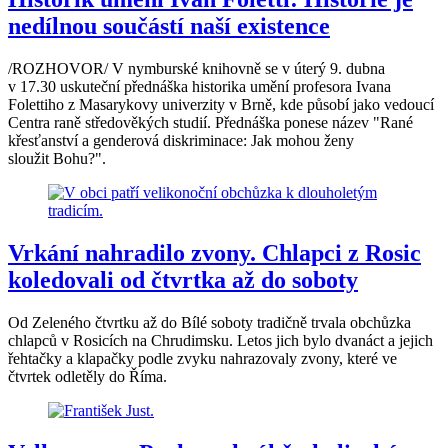
nedílnou součástí naší existence
/ROZHOVOR/ V nymburské knihovně se v úterý 9. dubna
v 17.30 uskuteční přednáška historika umění profesora Ivana
Folettiho z Masarykovy univerzity v Brně, kde působí jako vedoucí
Centra raně středověkých studií. Přednáška ponese název "Rané
křesťanství a genderová diskriminace: Jak mohou ženy
sloužit Bohu?".
Vrkání nahradilo zvony. Chlapci z Rosic
koledovali od čtvrtka až do soboty
Od Zeleného čtvrtku až do Bílé soboty tradičně trvala obchůzka
chlapců v Rosicích na Chrudimsku. Letos jich bylo dvanáct a jejich
řehtačky a klapačky podle zvyku nahrazovaly zvony, které ve
čtvrtek odletěly do Říma.