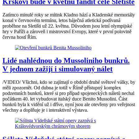
Krskovi bude v květnu fandit celé Sletiště
Zatímco minulé roky se mítink Kladno hází a Kladenské memoriály
konal v červnovém termínu, letos báječná atletická podívaná
proběhne na Sletišti už 22. května. Důvodem jsou letní olympijské
hry v Paříži a zároveň i mistrovství Evropy, které v první polovině
června hostí Řím.
Lidé nahlédnou do Mussoliniho bunkrů.
V jednom zažijí i simulovaný nálet
/VIDEO/ Všichni, kdo se zajímají o období druhé světové války, by
měli zpozornět. Od dubna je totiž v Římě přístupný komplex
podzemních bunkrů, které si pro případ spojeneckých náletů nechal
počátkem 40. let vybudovat italský duce Benito Mussolini. Část
bunkrů byla k vidění už i dříve, nyní jsou ale otevřeny pro veřejnost
všechny a doplňuje je i interaktivní výstava.