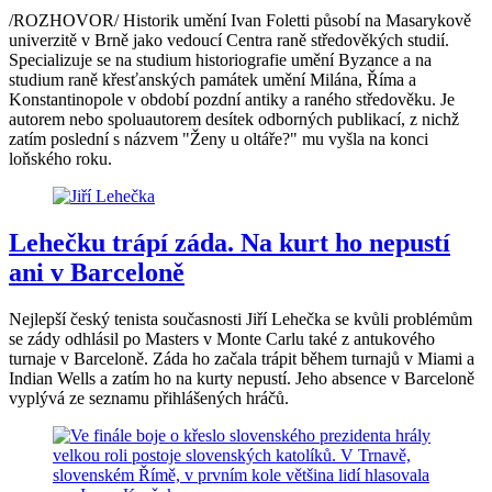
/ROZHOVOR/ Historik umění Ivan Foletti působí na Masarykově
univerzitě v Brně jako vedoucí Centra raně středověkých studií.
Specializuje se na studium historiografie umění Byzance a na
studium raně křesťanských památek umění Milána, Říma a
Konstantinopole v období pozdní antiky a raného středověku. Je
autorem nebo spoluautorem desítek odborných publikací, z nichž
zatím poslední s názvem "Ženy u oltáře?" mu vyšla na konci
loňského roku.
Lehečku trápí záda. Na kurt ho nepustí
ani v Barceloně
Nejlepší český tenista současnosti Jiří Lehečka se kvůli problémům
se zády odhlásil po Masters v Monte Carlu také z antukového
turnaje v Barceloně. Záda ho začala trápit během turnajů v Miami a
Indian Wells a zatím ho na kurty nepustí. Jeho absence v Barceloně
vyplývá ze seznamu přihlášených hráčů.