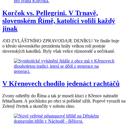
Korčok vs. Pellegrini. V Trnavě,
slovenském Římě, katolíci volili každý
jinak
/OD ZVLÁŠTNÍHO ZPRAVODAJE DENÍKU/ Ve finále boje
o křeslo slovenského prezidenta hrály velkou roli postoje
slovenských katolíků. Byly však velice různorodé a nečekané.
V Křenovech chodilo jedenáct rachtáčů
Zvony odletěly do Říma a tak je museli kluci z Křenov nahradit
řehtačkami. A pochůzku po obci si pořádně užili. Poprvé vyrazili na
Zelený čtvrtek a skončily v sobotu ráno.