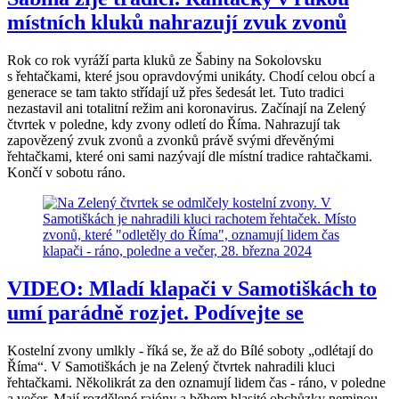
místních kluků nahrazují zvuk zvonů
Rok co rok vyráží parta kluků ze Šabiny na Sokolovsku
s řehtačkami, které jsou opravdovými unikáty. Chodí celou obcí a
generace se tam takto střídají už přes šedesát let. Tuto tradici
nezastavil ani totalitní režim ani koronavirus. Začínají na Zelený
čtvrtek v poledne, kdy zvony odletí do Říma. Nahrazují tak
zapovězený zvuk zvonů a zvonků právě svými dřevěnými
řehtačkami, které oni sami nazývají dle místní tradice rahtačkami.
Končí v sobotu ráno.
VIDEO: Mladí klapači v Samotiškách to
umí parádně rozjet. Podívejte se
Kostelní zvony umlkly - říká se, že až do Bílé soboty „odlétají do
Říma“. V Samotiškách je na Zelený čtvrtek nahradili kluci
řehtačkami. Několikrát za den oznamují lidem čas - ráno, v poledne
a večer. Mají rozdělené rajóny a během hlasité obchůzky neminou