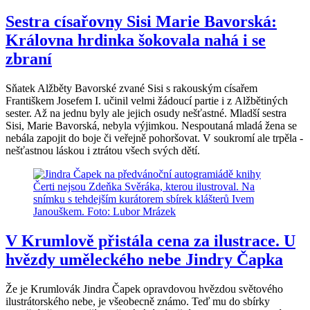
Sestra císařovny Sisi Marie Bavorská:
Královna hrdinka šokovala nahá i se
zbraní
Sňatek Alžběty Bavorské zvané Sisi s rakouským císařem
Františkem Josefem I. učinil velmi žádoucí partie i z Alžbětiných
sester. Až na jednu byly ale jejich osudy nešťastné. Mladší sestra
Sisi, Marie Bavorská, nebyla výjimkou. Nespoutaná mladá žena se
nebála zapojit do boje či veřejně pohoršovat. V soukromí ale trpěla -
nešťastnou láskou i ztrátou všech svých dětí.
V Krumlově přistála cena za ilustrace. U
hvězdy uměleckého nebe Jindry Čapka
Že je Krumlovák Jindra Čapek opravdovou hvězdou světového
ilustrátorského nebe, je všeobecně známo. Teď mu do sbírky