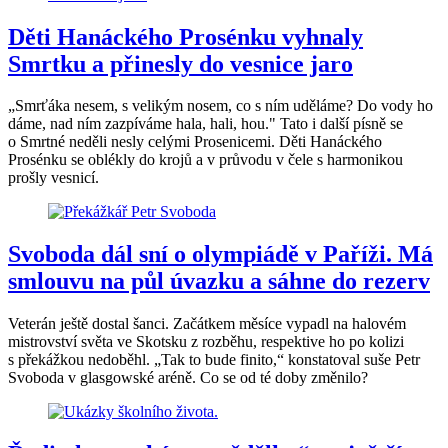
Děti Hanáckého Prosénku vyhnaly
Smrtku a přinesly do vesnice jaro
„Smrťáka nesem, s velikým nosem, co s ním uděláme? Do vody ho
dáme, nad ním zazpíváme hala, hali, hou." Tato i další písně se
o Smrtné neděli nesly celými Prosenicemi. Děti Hanáckého
Prosénku se oblékly do krojů a v průvodu v čele s harmonikou
prošly vesnicí.
Svoboda dál sní o olympiádě v Paříži. Má
smlouvu na půl úvazku a sáhne do rezerv
Veterán ještě dostal šanci. Začátkem měsíce vypadl na halovém
mistrovství světa ve Skotsku z rozběhu, respektive ho po kolizi
s překážkou nedoběhl. „Tak to bude finito,“ konstatoval suše Petr
Svoboda v glasgowské aréně. Co se od té doby změnilo?