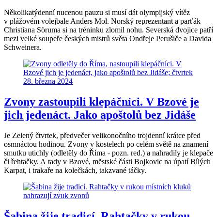
Několikatýdenní nucenou pauzu si musí dát olympijský vítěz
v plážovém volejbale Anders Mol. Norský reprezentant a parťák
Christiana Söruma si na tréninku zlomil nohu. Severská dvojice patří
mezi velké soupeře českých mistrů světa Ondřeje Perušiče a Davida
Schweinera.
Zvony zastoupili klepáčníci. V Bzové je
jich jedenáct. Jako apoštolů bez Jidáše
Je Zelený čtvrtek, předvečer velikonočního trojdenní krátce před
osmnáctou hodinou. Zvony v kostelech po celém světě na znamení
smutku utichly (odletěly do Říma - pozn. red.) a nahradily je klepače
či řehtačky. A tady v Bzové, městské části Bojkovic na úpatí Bílých
Karpat, i trakaře na kolečkách, takzvané táčky.
Šabina žije tradicí. Rahtačky v rukou