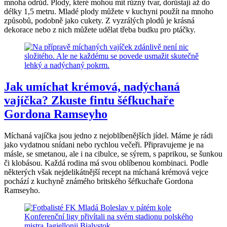
mnoha odrůd. Plody, které mohou mít různý tvar, dorůstají až do
délky 1,5 metru. Mladé plody můžete v kuchyni použít na mnoho
způsobů, podobně jako cukety. Z vyzrálých plodů je krásná
dekorace nebo z nich můžete udělat třeba budku pro ptáčky.
Jak umíchat krémová, nadýchaná
vajíčka? Zkuste fintu šéfkuchaře
Gordona Ramseyho
Míchaná vajíčka jsou jedno z nejoblíbenějších jídel. Máme je rádi
jako vydatnou snídani nebo rychlou večeři. Připravujeme je na
másle, se smetanou, ale i na cibulce, se sýrem, s paprikou, se šunkou
či klobásou. Každá rodina má svou oblíbenou kombinaci. Podle
některých však nejdelikátnější recept na míchaná krémová vejce
pochází z kuchyně známého britského šéfkuchaře Gordona
Ramseyho.