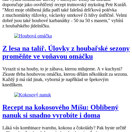
doporučuje jako osvědčený recept trutnovský mykolog Petr Kuráň.
"Mezi moje oblíbená jídla patří také falešná dršťková polévka
z muchomůrky růžovky, václavky smrkové či hlívy ústřičné. Velmi
dobré jsou také houbové karbanátky - 50 na 50 s masem," vybírá
z houbařského jídelníčku.
Z lesa na talíř. Úlovky z houbařské sezony
proměňte ve voňavou omáčku
Vyrazit si na houby, to je zábava, kterou milujeme. A v kuchyni?
Zkuste třeba houbovou omáčku, kterou dělám několikrát za sezonu.
Každý ji má rád jinak, vyborná je například se špekovým
knedlíkem.
Recept na kokosového Míšu: Oblíbený
nanuk si snadno vyrobíte i doma
Láká vás kombinace tvarohu, kokosu a čokolády? Pak byste určitě