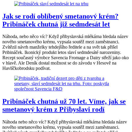
Jak se rodí oblíbený smetanový krém?
Pribináček chutná již sedmdesát let
Náhoda, nebo něco víc? Když přibyslavská mlékárna hledala název
nového smetanového krému, vypsala soutěž mezi zaměstnanci.
Zvítězil návrh manželky tehdejšího ředitele a na svět tak přišel
Pribináček. Ikonický produkt letos slaví sedmdesáté narozeniny.
Recept současný výrobce Savencia Fromage a Dairy střeží jako oko
v hlavě. Ale Deník dostal možnost se do závodu v Hesově na
Havlíčkobrodsku podívat.
Pribináček chutná už 70 let. Víme, jak se
smetanový krém z Přibyslavi rodí
Náhoda nebo něco víc? Když přibyslavská mlékárna hledala název
nového smetanového krému, vypsala soutěž mezi zaměstnanci.