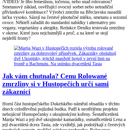
/VIDEO/ Je libo řemeslnou, točenou, nebo snad rolovanou?
Smetanový základ, osvěžující ovocný sorbet nebo netradiční
přívlastkové kombinace? Výrobci zmrzlin na Břeclavsku nasadili
laťku vysoko. Sázejí na čerstvé plnotučné mléko, smetanu a sezonní
ovoce. Někteří zařadili do standardní nabídky i alternativy pro
vegany, vegetariány a alergiky. Redakce Deníku testovala zmrzliny
v okrese. Které jsou nejchutnější a proč, a na které se stojí
nejdelší fronty?
Jak vám chutnala? Cenu Rolowané
zmrzliny si v Hustopečích určí sami
zákazníci
Horní část hustopečského Dukelského náměstí obsadila v těchto
dnech celodřevěná pojízdná budka. Patří k neotřelému projektu
nebojácné Hustopečanky s ukrajinskými kořeny. Šestatřicetiletá
Marija Wazi a její dvě ukrajinské kamarádky, osmatřicetiletá Lena a
její dvacetiletá dcera Tasia, zde vyrábějí, jak podotýkají z čerstvých
poctivých surovin, tradiční asijskou pochoutku. Rolovanou