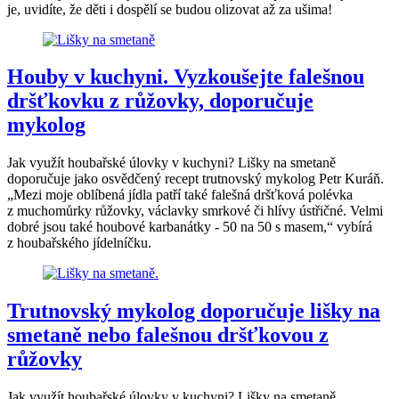
je, uvidíte, že děti i dospělí se budou olizovat až za ušima!
Houby v kuchyni. Vyzkoušejte falešnou
dršťkovku z růžovky, doporučuje
mykolog
Jak využít houbařské úlovky v kuchyni? Lišky na smetaně
doporučuje jako osvědčený recept trutnovský mykolog Petr Kuráň.
„Mezi moje oblíbená jídla patří také falešná dršťková polévka
z muchomůrky růžovky, václavky smrkové či hlívy ústřičné. Velmi
dobré jsou také houbové karbanátky - 50 na 50 s masem,“ vybírá
z houbařského jídelníčku.
Trutnovský mykolog doporučuje lišky na
smetaně nebo falešnou dršťkovou z
růžovky
Jak využít houbařské úlovky v kuchyni? Lišky na smetaně