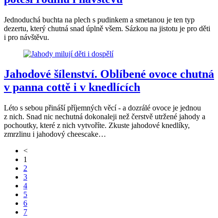
Jednoduchá buchta na plech s pudinkem a smetanou je ten typ
dezertu, který chutná snad úplně všem. Sázkou na jistotu je pro děti
i pro návštěvu.
Jahodové šílenství. Oblíbené ovoce chutná
v panna cottě i v knedlících
Léto s sebou přináší příjemných věcí - a dozrálé ovoce je jednou
z nich. Snad nic nechutná dokonaleji než čerstvě utržené jahody a
pochoutky, které z nich vytvoříte. Zkuste jahodové knedlíky,
zmrzlinu i jahodový cheescake…
<
1
2
3
4
5
6
7