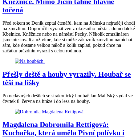
Kněžnice. Mimo Jičín táhne hlavně
točená
Před rokem se Deník zeptal čtenářů, kam na Jičínsku nejraději chodí
na zmrzlinu. Doporučili vyrazit ven z okresního města - do nedaleké
Kbelnice, Kněžnice nebo na náměstí Pecky. Několik zmrzlináren
jsme otestovali a už víme, kde si může zákazník zmrzlinu namíchat
sám, kde dostane velkou nálož a kolik zaplatí, pokud chce na
začátku prázdnin vyrazit s celou rodinou.
Přešly deště a houby vyrazily. Houbař se
těší na lišky
Po nedávných deštích se strakonický houbař Jan Malířský vydal ve
čtvrtek 8. června na hráze i do lesa na houby.
Magdalena Dobromila Rettigová:
Kuchařka, která uměla Pivní polívku i