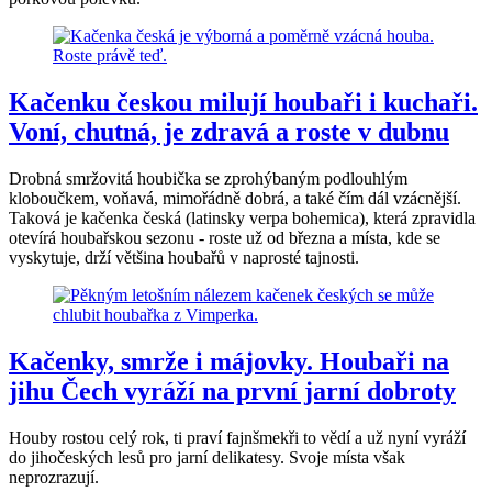
Kačenku českou milují houbaři i kuchaři.
Voní, chutná, je zdravá a roste v dubnu
Drobná smržovitá houbička se zprohýbaným podlouhlým
kloboučkem, voňavá, mimořádně dobrá, a také čím dál vzácnější.
Taková je kačenka česká (latinsky verpa bohemica), která zpravidla
otevírá houbařskou sezonu - roste už od března a místa, kde se
vyskytuje, drží většina houbařů v naprosté tajnosti.
Kačenky, smrže i májovky. Houbaři na
jihu Čech vyráží na první jarní dobroty
Houby rostou celý rok, ti praví fajnšmekři to vědí a už nyní vyráží
do jihočeských lesů pro jarní delikatesy. Svoje místa však
neprozrazují.