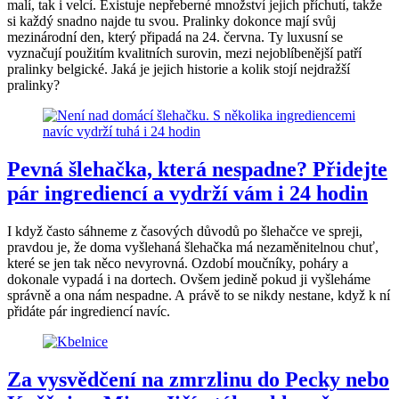
malí, tak i velcí. Existuje nepřeberné množství jejich příchutí, takže
si každý snadno najde tu svou. Pralinky dokonce mají svůj
mezinárodní den, který připadá na 24. června. Ty luxusní se
vyznačují použitím kvalitních surovin, mezi nejoblíbenější patří
pralinky belgické. Jaká je jejich historie a kolik stojí nejdražší
pralinky?
Pevná šlehačka, která nespadne? Přidejte
pár ingrediencí a vydrží vám i 24 hodin
I když často sáhneme z časových důvodů po šlehačce ve spreji,
pravdou je, že doma vyšlehaná šlehačka má nezaměnitelnou chuť,
které se jen tak něco nevyrovná. Ozdobí moučníky, poháry a
dokonale vypadá i na dortech. Ovšem jedině pokud ji vyšleháme
správně a ona nám nespadne. A právě to se nikdy nestane, když k ní
přidáte pár ingrediencí navíc.
Za vysvědčení na zmrzlinu do Pecky nebo