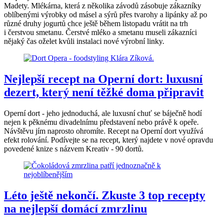
Madety. Mlékárna, která z několika závodů zásobuje zákazníky
oblíbenými výrobky od másel a sýrů přes tvarohy a lipánky až po
různé druhy jogurtů chce ještě během listopadu vrátit na trh
i čerstvou smetanu. Čerstvé mléko a smetanu museli zákazníci
nějaký čas oželet kvůli instalaci nové výrobní linky.
Nejlepší recept na Operní dort: luxusní
dezert, který není těžké doma připravit
Operní dort - jeho jednoduchá, ale luxusní chuť se báječně hodí
nejen k pěknému divadelnímu představení nebo právě k opeře.
Návštěvu jím naprosto ohromíte. Recept na Operní dort využívá
efekt rolování. Podívejte se na recept, který najdete v nové opravdu
povedené knize s názvem Kreativ - 90 dortů.
Léto ještě nekončí. Zkuste 3 top recepty
na nejlepší domácí zmrzlinu