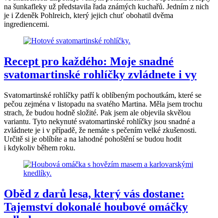
na šunkafleky už představila řada známých kuchařů. Jedním z nich
je i Zdeněk Pohlreich, který jejich chuť obohatil dvěma
ingrediencemi.
Recept pro každého: Moje snadné
svatomartinské rohlíčky zvládnete i vy
Svatomartinské rohlíčky patří k oblíbeným pochoutkám, které se
pečou zejména v listopadu na svatého Martina. Měla jsem trochu
strach, že budou hodně složité. Pak jsem ale objevila skvělou
variantu. Tyto nekynuté svatomartinské rohlíčky jsou snadné a
zvládnete je i v případě, že nemáte s pečením velké zkušenosti.
Určitě si je oblíbíte a na lahodné pohoštění se budou hodit
i kdykoliv během roku.
Oběd z darů lesa, který vás dostane:
Tajemství dokonalé houbové omáčky