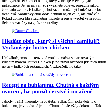
měli vyzkoušet domácí nanuk, který zahrnuje všechny tyto
ingredience. Je jen na vás, zda využijete polevu, případně jakou
čokoládu zvolíte. Klasikou je hořká, ale může být i mléčná anebo
třeba bílá. Vanilkový cukr dodá nanuku nejen chuť, ale také vůni.
Pokud domácí Míša zachutná, můžete si příště vyrobit větší porci
třeba do vaničky na způsob zmrzliny.
Hledáte oběd, který si všichni zamilují?
Vyzkoušejte butter chicken
Hedvábně jemná a intenzivně vonící omáčka s marinovaným
kuřecím masem. Butter Chicken je po právu hvězdou jídelních lístků
nejen v indických restauracích. Vyzkoušejte ho také.
Recept na bublaninu. Chutná s každým
ovocem, lze použít čerstvé i mražené
Jahody, třešně, meruňky nebo třeba jablka. Čím pokryjete tuto
bublaninu, je v podstatě jedno. Chutnat bude vždy dokonale. Tak