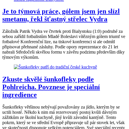
Je to týmová práce, gólem jsem jen slízl
smetanu, řekl šťastný střelec Vydra
Záložník Patrik Vydra ve čtvrtek proti Bialystoku (1:0) podruhé za
sebou zařídil fotbalistům Mladé Boleslavi vítězným gólem triumf ve
fotbalové Konferenční lize, na tiskové konferenci si ale odmítl
připisovat přehnané zásluhy. Podle opory reprezentace do 21 let
nabrali Středočeši skvělou formu v závěru podzimu především díky
týmovým výkonům.
Zkuste skvělé šunkofleky podle
Pohlreicha. Povznese je speciální
ingredience
Šunkofleky většinou nebývají považovány za jídlo, kterým by se
uctili hosté. Někdo k nim má rezervovaný postoj kvůli dávným
zážitkům ze školní kuchyně, jíný kvůli závodní kantýně. Tento
pokrm, který se ve střední Evropě připravuje už pár stovek let, však
ve skutečnosti disponuje velkým potenciálem. Své speciální recepty