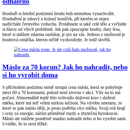
odhaleno
Houbaři si letošní podzimní úrodu hub nemohou vynachválit.
Houbaření je zdravý a krásný koníček, při kterém se nejen
nadýcháte čerstvého vzduchu. Protáhnete si také celé tělo a vyčistíte
si hlavu od všech problémů. Jak pak zpracujete houby, dary lesa,
které si můžete zdarma nasbírat, je jen na vás. Jednou z možností je
houbová omáčka, kterou určitě vyzkoušejte. Je totiž skvělá.
Máslo za 70 korun? Jak ho nahradit, nebo
si ho vyrobit doma
S příchodem podzimu strmě stoupá cena másla, která se pohybuje
mezi 60 a 70 korunami, pokud není zrovna v akci. Vliv na to má
počasí. Abnormálně teplé léto ovlivnilo dojivost krav i složení
mléka, které má teď velmi nízkou tučnost. Na výrobu smetany, ze
které se pak máslo dělá, je proto potřeba více mléka. Svoji roli hrají
i ceny za energie, nárůst průměrné mzdy a zbytečná byrokracie.
Máslo ale můžete poměrně snadno nahradit nebo si ho vyrobit sami.
Uvidíte, že to není těžké.