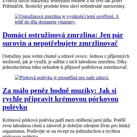
Zvítězil návrh manželky tehdejšího ředitele a na svět tak přišel
Pribináček. Ikonický produkt letos slaví sedmdesáté narozeniny.
Domácí ostružinová zmrzlina: Jen pár
surovin a nepotřebujete zmrzlinovač
Ostružiny jsou velmi chutné a zdravé ovoce. Jednou z příjemných
možností, jak je využít, je udělat z nich lahodnou zmrzlinu. Díky
jednoduchému triku nebudete k přípravě potřebovat zmrzlinovač.
Za málo peněz hodně muziky: Jak si
rychle připravit krémovou pórkovou
polévku
Krémová pórková polévka patří mezi oblíbená jarní jídla. Potěší
svou lahodnou chutí a zároveň je dobrým zdrojem živin pro lidský
organismus. Podívejte se na recept na jednoduchou a rychlou
pórkovou polévku.