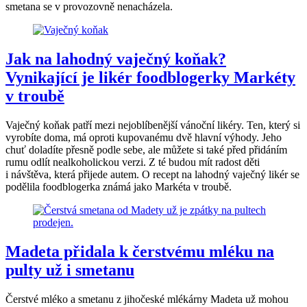
smetana se v provozovně nenacházela.
Jak na lahodný vaječný koňak?
Vynikající je likér foodblogerky Markéty
v troubě
Vaječný koňak patří mezi nejoblíbenější vánoční likéry. Ten, který si
vyrobíte doma, má oproti kupovanému dvě hlavní výhody. Jeho
chuť doladíte přesně podle sebe, ale můžete si také před přidáním
rumu odlít nealkoholickou verzi. Z té budou mít radost děti
i návštěva, která přijede autem. O recept na lahodný vaječný likér se
podělila foodblogerka známá jako Markéta v troubě.
Madeta přidala k čerstvému mléku na
pulty už i smetanu
Čerstvé mléko a smetanu z jihočeské mlékárny Madeta už mohou