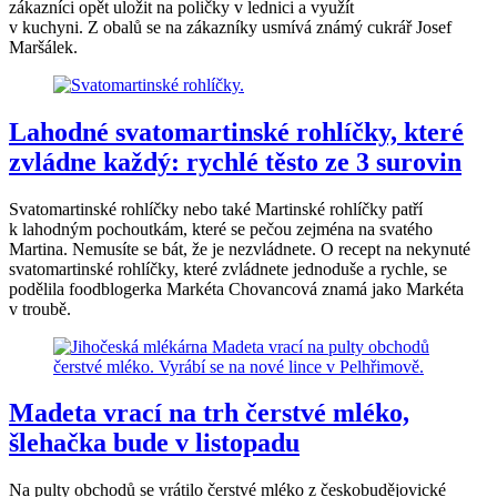
zákazníci opět uložit na poličky v lednici a využít
v kuchyni. Z obalů se na zákazníky usmívá známý cukrář Josef
Maršálek.
Lahodné svatomartinské rohlíčky, které
zvládne každý: rychlé těsto ze 3 surovin
Svatomartinské rohlíčky nebo také Martinské rohlíčky patří
k lahodným pochoutkám, které se pečou zejména na svatého
Martina. Nemusíte se bát, že je nezvládnete. O recept na nekynuté
svatomartinské rohlíčky, které zvládnete jednoduše a rychle, se
podělila foodblogerka Markéta Chovancová znamá jako Markéta
v troubě.
Madeta vrací na trh čerstvé mléko,
šlehačka bude v listopadu
Na pulty obchodů se vrátilo čerstvé mléko z českobudějovické