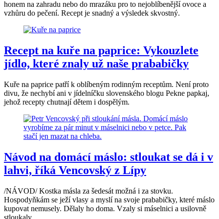
honem na zahradu nebo do mrazáku pro to nejoblíbenější ovoce a
vzhůru do pečení. Recept je snadný a výsledek skvostný.
Recept na kuře na paprice: Vykouzlete
jídlo, které znaly už naše prababičky
Kuře na paprice patří k oblíbeným rodinným receptům. Není proto
divu, že nechybí ani v jídelníčku slovenského blogu Pekne papkaj,
jehož recepty chutnají dětem i dospělým.
Návod na domácí máslo: stloukat se dá i v
lahvi, říká Vencovský z Lípy
/NÁVOD/ Kostka másla za šedesát možná i za stovku.
Hospodyňkám se ježí vlasy a myslí na svoje prababičky, které máslo
kupovat nemusely. Dělaly ho doma. Vzaly si máselnici a usilovně
stloukaly.