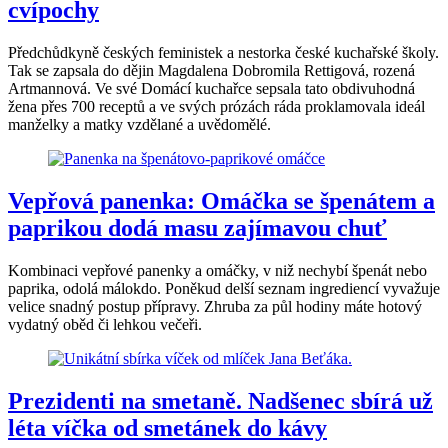
cvípochy
Předchůdkyně českých feministek a nestorka české kuchařské školy.
Tak se zapsala do dějin Magdalena Dobromila Rettigová, rozená
Artmannová. Ve své Domácí kuchařce sepsala tato obdivuhodná
žena přes 700 receptů a ve svých prózách ráda proklamovala ideál
manželky a matky vzdělané a uvědomělé.
Vepřová panenka: Omáčka se špenátem a
paprikou dodá masu zajímavou chuť
Kombinaci vepřové panenky a omáčky, v niž nechybí špenát nebo
paprika, odolá málokdo. Poněkud delší seznam ingrediencí vyvažuje
velice snadný postup přípravy. Zhruba za půl hodiny máte hotový
vydatný oběd či lehkou večeři.
Prezidenti na smetaně. Nadšenec sbírá už
léta víčka od smetánek do kávy