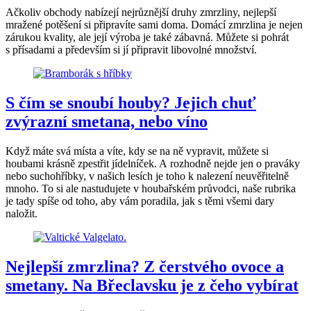
Ačkoliv obchody nabízejí nejrůznější druhy zmrzliny, nejlepší
mražené potěšení si připravíte sami doma. Domácí zmrzlina je nejen
zárukou kvality, ale její výroba je také zábavná. Můžete si pohrát
s přísadami a především si jí připravit libovolné množství.
S čím se snoubí houby? Jejich chuť
zvýrazní smetana, nebo víno
Když máte svá místa a víte, kdy se na ně vypravit, můžete si
houbami krásně zpestřit jídelníček. A rozhodně nejde jen o praváky
nebo suchohříbky, v našich lesích je toho k nalezení neuvěřitelně
mnoho. To si ale nastudujete v houbařském průvodci, naše rubrika
je tady spíše od toho, aby vám poradila, jak s těmi všemi dary
naložit.
Nejlepší zmrzlina? Z čerstvého ovoce a
smetany. Na Břeclavsku je z čeho vybírat