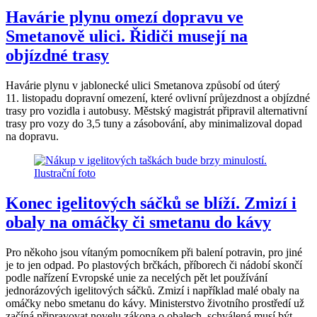
Havárie plynu omezí dopravu ve
Smetanově ulici. Řidiči musejí na
objízdné trasy
Havárie plynu v jablonecké ulici Smetanova způsobí od úterý
11. listopadu dopravní omezení, které ovlivní průjezdnost a objízdné
trasy pro vozidla i autobusy. Městský magistrát připravil alternativní
trasy pro vozy do 3,5 tuny a zásobování, aby minimalizoval dopad
na dopravu.
Konec igelitových sáčků se blíží. Zmizí i
obaly na omáčky či smetanu do kávy
Pro někoho jsou vítaným pomocníkem při balení potravin, pro jiné
je to jen odpad. Po plastových brčkách, příborech či nádobí skončí
podle nařízení Evropské unie za necelých pět let používání
jednorázových igelitových sáčků. Zmizí i například malé obaly na
omáčky nebo smetanu do kávy. Ministerstvo životního prostředí už
začíná připravovat novelu zákona o obalech, schválená musí být