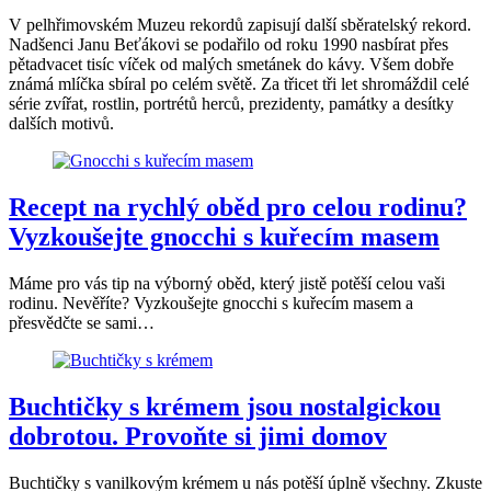
V pelhřimovském Muzeu rekordů zapisují další sběratelský rekord.
Nadšenci Janu Beťákovi se podařilo od roku 1990 nasbírat přes
pětadvacet tisíc víček od malých smetánek do kávy. Všem dobře
známá mlíčka sbíral po celém světě. Za třicet tři let shromáždil celé
série zvířat, rostlin, portrétů herců, prezidenty, památky a desítky
dalších motivů.
Recept na rychlý oběd pro celou rodinu?
Vyzkoušejte gnocchi s kuřecím masem
Máme pro vás tip na výborný oběd, který jistě potěší celou vaši
rodinu. Nevěříte? Vyzkoušejte gnocchi s kuřecím masem a
přesvědčte se sami…
Buchtičky s krémem jsou nostalgickou
dobrotou. Provoňte si jimi domov
Buchtičky s vanilkovým krémem u nás potěší úplně všechny. Zkuste