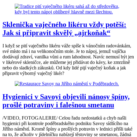
Sklenička vaječného likéru vždy potěší:
Jak si připravit skvělý „ajrkoňak“
I když se pití vaječného likéru váže spíše k vánočním radovánkám,
své místo má i na velikonočním stole. Je to nápoj, jemuž vajíčka
dodávají zdraví, vanilka vůni a rum lahodnost. Navíc nemusí být jen
v likérové skleničce, ale můžeme jej přidávat do kávy, ke zmrzlině
nebo do sladkých zákusků. Od kdy lidé pijí vaječný koňak a jak
připravit výborný vaječný likér?
Hygienici v Savoyi objevili nánosy špíny,
prošlé potraviny i falešnou smetanu
/VIDEO, FOTOGALERIE/ Celou řadu nedostatků a chyb našli
hygienici při kontrole poděbradského podniku Savoy sídlícího na
Jiřího náměstí. Kromě špíny a prošlých potravin v lednici přišli také
na to, že ačkoliv v jídelníčku nabízejí těstoviny se smetanou, žádná