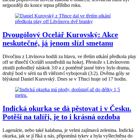
nejpozději do konce srpna příštího roku.
Dvougólový Ocelář Kurovský: Akce
neskutečné, já jenom slízl smetanu
Divočinu z Litvínova hodili za hlavu, ve třetím utkání předkola play
off se třinečtí Oceláři soustředili na hokej. Přestože s Litvínovem
ztratili pohodlný náskok 3:0 a z poměrně jasné bitvy bylo drama,
druhý bod v sérii na tři vítězství vybojovali (3:2). Dvěma góly se
blýsknul Daniel Kurovský. Dnes se v Třinci hraje od 17 hodin.
Indická okurka se dá pěstovat i v Česku.
Potěší na talíři, je to i krásná ozdoba
Lagenárie, nebo také kalabasa, je velmi zajímavá zelenina. Indická
okurka, jak se jí říká u nás, připomíná tykev a byla vyšlechtěna do