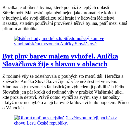
Bazalka je oblíbená bylina, které pochází z teplých oblastí
Středomoří. Má pestré uplatnění nejen jako aromatické koření
v kuchyni, ale svoji důležitou roli hraje i v lidovém léčitelství.
Bazalka, staletím používání prověřená léčivá bylina, patří mezi silná
přírodní antibiotika.
Byt plný barev málem vyhořel. Anička
Slováčková žije s hlavou v oblacích
Z rodinné vily se odstěhovala o pouhých sto metrů dál. Herečka a
zpěvačka Anička Slováčková žije už více než šest let ve svém.
Vinohradský mezonet s fantastickým výhledem jí pořídil táta Felix
Slováček jen pár kroků od rodinné vily v pražské Vlašimské ulici,
kde prožila dětství. Právě odtud vyráží za svými sny a fanoušky -
i když moc nechybělo a její barevné království lehlo popelem. Přímo
o Vánocích.