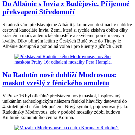
Do Albánie s Invia z Budějovic. Příjemné
překvapení Středomoří
S radostí vám představujeme Albánii jako novou destinaci v nabídce
cestovní kanceláře Invia. Zemi, která si rychle získává oblibu díky
krásnému moři, autentické atmosféře a skvělému poměru ceny a
kvality. Díky přímým letům z Českých Budějovic do Tirany je
Albánie dostupná a pohodlná volba i pro klienty z jižních Čech.
Na Radotín nově dohlíží Modrovous:
maskot vzešlý z fénického amuletu
V Praze 16 byl oficiálně představen nový maskot, inspirovaný
unikátním archeologickým nálezem fénické hlavičky datované do
4. století před naším letopočtem. Nový symbol, pojmenovaný jako
Radotínský Modrovous, zde v podobě mozaiky zdobí budovu
Kulturně komunitního centra Koruna.