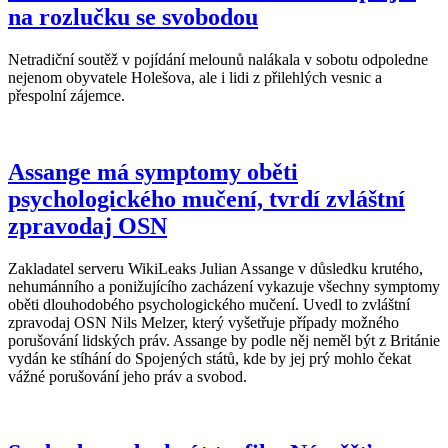
na rozlučku se svobodou
Netradiční soutěž v pojídání melounů nalákala v sobotu odpoledne
nejenom obyvatele Holešova, ale i lidi z přilehlých vesnic a
přespolní zájemce.
Assange má symptomy oběti
psychologického mučení, tvrdí zvláštní
zpravodaj OSN
Zakladatel serveru WikiLeaks Julian Assange v důsledku krutého,
nehumánního a ponižujícího zacházení vykazuje všechny symptomy
oběti dlouhodobého psychologického mučení. Uvedl to zvláštní
zpravodaj OSN Nils Melzer, který vyšetřuje případy možného
porušování lidských práv. Assange by podle něj neměl být z Británie
vydán ke stíhání do Spojených států, kde by jej prý mohlo čekat
vážné porušování jeho práv a svobod.