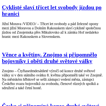
Cyklisté slaví třicet let svobody jízdou po
hranici
Jižní Morava /VIDEO/ – Třicet let svobody a pád železné opony
mezi jižní Moravou a Dolním Rakouskem slaví cyklisté společnou
jízdou od Znojemska přes Mikulovsko až k zámku Hof nedaleko
hranic mezi Rakouskem a Slovenskem.
Věnce a květiny. Znojmo si připomnělo
bojovníky i oběti druhé světové války
Znojmo – Čtyřiasedmdesátileté výročí od konce druhé světové
války si v den státního svátku 8. května připomněli také ve Znojmě.
Na městském hřbitově se sešli zástupci vedení města, zástupci
Českého svazu bojovníků za svobodu, členové různých spolků a
sdružení a také četní hosté.