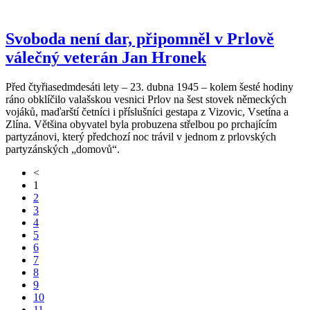
Svoboda není dar, připomněl v Prlově
válečný veterán Jan Hronek
Před čtyřiasedmdesáti lety – 23. dubna 1945 – kolem šesté hodiny
ráno obklíčilo valašskou vesnici Prlov na šest stovek německých
vojáků, maďarští četníci i příslušníci gestapa z Vizovic, Vsetína a
Zlína. Většina obyvatel byla probuzena střelbou po prchajícím
partyzánovi, který předchozí noc trávil v jednom z prlovských
partyzánských „domovů“.
<
1
2
3
4
5
6
7
8
9
10
11