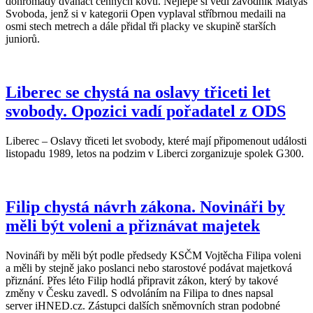
dohromady dvanáct cenných kovů. Nejlépe si vedl závodník Matyáš
Svoboda, jenž si v kategorii Open vyplaval stříbrnou medaili na
osmi stech metrech a dále přidal tři placky ve skupině starších
juniorů.
Liberec se chystá na oslavy třiceti let
svobody. Opozici vadí pořadatel z ODS
Liberec – Oslavy třiceti let svobody, které mají připomenout události
listopadu 1989, letos na podzim v Liberci zorganizuje spolek G300.
Filip chystá návrh zákona. Novináři by
měli být voleni a přiznávat majetek
Novináři by měli být podle předsedy KSČM Vojtěcha Filipa voleni
a měli by stejně jako poslanci nebo starostové podávat majetková
přiznání. Přes léto Filip hodlá připravit zákon, který by takové
změny v Česku zavedl. S odvoláním na Filipa to dnes napsal
server iHNED.cz. Zástupci dalších sněmovních stran podobné