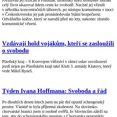
Přezdívali jej Afričan a Pistolník. Brněnský kněz Bohuslav Burian
celý život ukazoval lidem cestu ke svobodě. Nacisté jej věznili
v několika koncentračních táborech, po nástupu komunismu v moci
v Československu jej pak pronásledovala Státní bezpečnost.
Odvážného kněze, který se narodil před sto lety, nakonec zlomilo
komunistické vězení.
Vzdávají hold vojákům, kteří se zasloužili
o svobodu
Plzeňský kraj – S Konvojem vítězství v rámci oslav osvobození
jezdí nejen po Plzeňském kraji také Klub 3. armády Klatovy, který
vede Miloš Ryneš.
Týden Ivana Hoffmana: Svoboda a řád
Po dlouhých deseti letech jsem na pár dní opustil schengenský
prostor. Vlastně to byla příjemná zkušenost. Na slovinsko-
chorvatské hranici jsem si osobně ověřil, že Slovincům záleží na
tom, aby do schengenského prostoru z Chorvatska nepronikly