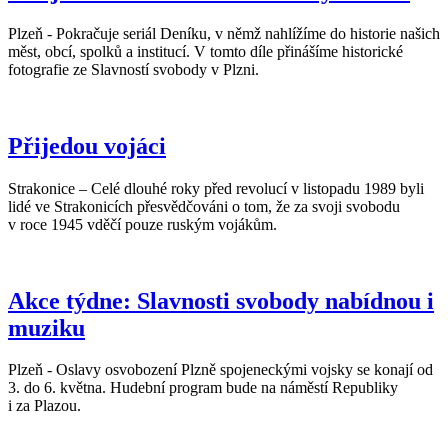
Plzeň - Pokračuje seriál Deníku, v němž nahlížíme do historie našich
měst, obcí, spolků a institucí. V tomto díle přinášíme historické
fotografie ze Slavností svobody v Plzni.
Přijedou vojáci
Strakonice – Celé dlouhé roky před revolucí v listopadu 1989 byli
lidé ve Strakonicích přesvědčováni o tom, že za svoji svobodu
v roce 1945 vděčí pouze ruským vojákům.
Akce týdne: Slavnosti svobody nabídnou i
muziku
Plzeň - Oslavy osvobození Plzně spojeneckými vojsky se konají od
3. do 6. května. Hudební program bude na náměstí Republiky
i za Plazou.