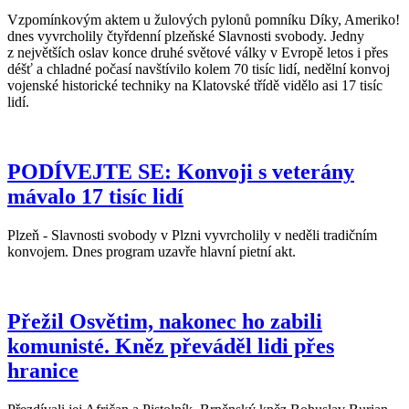
Vzpomínkovým aktem u žulových pylonů pomníku Díky, Ameriko!
dnes vyvrcholily čtyřdenní plzeňské Slavnosti svobody. Jedny
z největších oslav konce druhé světové války v Evropě letos i přes
déšť a chladné počasí navštívilo kolem 70 tisíc lidí, nedělní konvoj
vojenské historické techniky na Klatovské třídě vidělo asi 17 tisíc
lidí.
PODÍVEJTE SE: Konvoji s veterány
mávalo 17 tisíc lidí
Plzeň - Slavnosti svobody v Plzni vyvrcholily v neděli tradičním
konvojem. Dnes program uzavře hlavní pietní akt.
Přežil Osvětim, nakonec ho zabili
komunisté. Kněz převáděl lidi přes
hranice