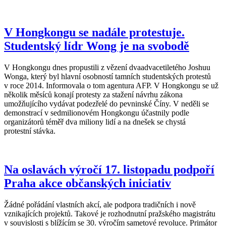
V Hongkongu se nadále protestuje.
Studentský lídr Wong je na svobodě
V Hongkongu dnes propustili z vězení dvaadvacetiletého Joshuu
Wonga, který byl hlavní osobností tamních studentských protestů
v roce 2014. Informovala o tom agentura AFP. V Hongkongu se už
několik měsíců konají protesty za stažení návrhu zákona
umožňujícího vydávat podezřelé do pevninské Číny. V neděli se
demonstrací v sedmilionovém Hongkongu účastnily podle
organizátorů téměř dva miliony lidí a na dnešek se chystá
protestní stávka.
Na oslavách výročí 17. listopadu podpoří
Praha akce občanských iniciativ
Žádné pořádání vlastních akcí, ale podpora tradičních i nově
vznikajících projektů. Takové je rozhodnutní pražského magistrátu
v souvislosti s blížícím se 30. výročím sametové revoluce. Primátor