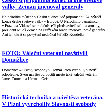
Česko si připomíná konec druhé světové
války. Zeman jmenoval generály
Na několika místech v Česku si dnes lidé připomenou 74. výročí
konce druhé světové války v Evropě. U Národního památníku
v Praze na Vítkově se tradičně sešli představitelé státu a armády,
prezident Miloš Zeman na Pražském hradě jmenoval nové generály.
Ani tentokrát se povýšení nedočkal šéf BIS Koudelka.
FOTO: Váleční veteráni navštívili
Domažlice
Domažlice – Oslavy svobody v Domažlicích vrcholily v neděli
odpoledne. Svou návštěvou poctili město také váleční veteráni
James Duncan a Herman Geist.
Historická technika a návštěva veterána.
V Plzni vyvrcholily Slavnosti svobody