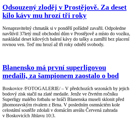
Odsouzený zloděj v Prostějově. Za deset
kilo kávy mu hrozí tři roky
Nenapravitelný chmaták si v pondělí pořádně zavařil. Odpoledne
navštívil 37letý muž obchodní dům v Prostějově a místo do vozíku,
naskládal deset kilových balení kávy do tašky a zamířil bez placení
rovnou ven. Teď mu hrozí až tři roky odnětí svobody.
Blanensko má první superligovou
medaili, za šampionem zaostalo o bod
Boskovice /FOTOGALERIE/ – V předchozích sezonách by jejich
bodový zisk stačil na zlaté medaile. Jenže ve čtvrtém ročníku
Superligy malého fotbalu se hráči Blanenska museli sklonit před
jihomoravským rivalem z Brna. V posledním osmnáctém kole
celostátní soutěže zdolali v domácím areálu Červená zahrada
v Boskovicích Jihlavu 10:3.