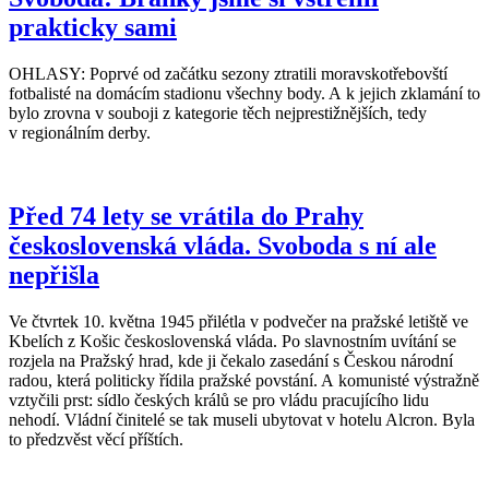
prakticky sami
OHLASY: Poprvé od začátku sezony ztratili moravskotřebovští
fotbalisté na domácím stadionu všechny body. A k jejich zklamání to
bylo zrovna v souboji z kategorie těch nejprestižnějších, tedy
v regionálním derby.
Před 74 lety se vrátila do Prahy
československá vláda. Svoboda s ní ale
nepřišla
Ve čtvrtek 10. května 1945 přilétla v podvečer na pražské letiště ve
Kbelích z Košic československá vláda. Po slavnostním uvítání se
rozjela na Pražský hrad, kde ji čekalo zasedání s Českou národní
radou, která politicky řídila pražské povstání. A komunisté výstražně
vztyčili prst: sídlo českých králů se pro vládu pracujícího lidu
nehodí. Vládní činitelé se tak museli ubytovat v hotelu Alcron. Byla
to předzvěst věcí příštích.