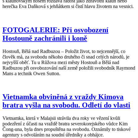
s klaunovským nosem rozdává radost jako zdravotní klaun nebo
herečka Eva Daňková s jehňátkem si čistí hlavu životem na vesnici.
FOTOGALERIE: Při osvobození
Hostouně zachránili i koně
Hostouň, Bělá nad Radbuzou – Položit život, to nejcennější, co
člověk má, za svobodu někoho druhého či snad celých národů, je
nejvyšší oběť. Tu u Růžova mezi městy Hostouň a Bělá nad
Radbuzou při osvobozování naší země položili svobodník Raymond
Mans a technik Owen Sutton.
Vietnamka obviněná z vraždy Kimova
bratra vyšla na svobodu. Odletí do vlasti
Vietnamka, která v Malajsii strávila dva roky ve vězení kvůli
podezření z účasti na vraždě bratra severokorejského vůdce Kim
Čong-una, byla dnes propuštěna na svobodu. Oznámily to tiskové
agentury s odvoláním na soudní úředníky a obhájce.