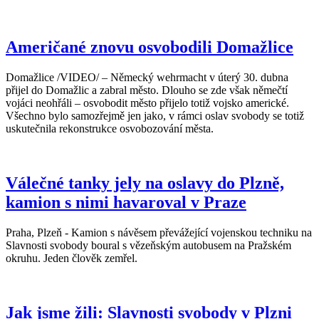
Američané znovu osvobodili Domažlice
Domažlice /VIDEO/ – Německý wehrmacht v úterý 30. dubna
přijel do Domažlic a zabral město. Dlouho se zde však němečtí
vojáci neohřáli – osvobodit město přijelo totiž vojsko americké.
Všechno bylo samozřejmě jen jako, v rámci oslav svobody se totiž
uskutečnila rekonstrukce osvobozování města.
Válečné tanky jely na oslavy do Plzně,
kamion s nimi havaroval v Praze
Praha, Plzeň - Kamion s návěsem převážející vojenskou techniku na
Slavnosti svobody boural s vězeňským autobusem na Pražském
okruhu. Jeden člověk zemřel.
Jak jsme žili: Slavnosti svobody v Plzni