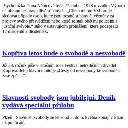
Psycholožka Dana Němcová byla 27. dubna 1978 u vzniku Výboru
na obranu nespravedlivě stíháných. „Cílem tohoto Výboru je
sledovat případy osob, které jsou trestně stíhány či vězněny za
projevy svého přesvědčení nebo které se stali oběťmi policejní a
justiční svévole,“ stálo v ustavujícím prohlášení, které podepsalo
17 disidentů a disidentek.
Kopřiva letos bude o svobodě a nesvobodě
Již 33. ročník píše v letošním roce Festival netradičních divadel
Kopřiva. Jeho hlavní motto je „Cesty od nesvobody ke svobodě a
zase zpět…“.
Slavnosti svobody jsou jubilejní. Deník
vydává speciální přílohu
Plzeň - Slavnosti svobody se letos od 3. do 6. května konají v Plzni
už po třicáté.