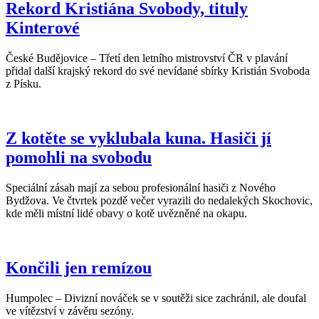
Rekord Kristiána Svobody, tituly
Kinterové
České Budějovice – Třetí den letního mistrovství ČR v plavání
přidal další krajský rekord do své nevídané sbírky Kristián Svoboda
z Písku.
Z kotěte se vyklubala kuna. Hasiči jí
pomohli na svobodu
Speciální zásah mají za sebou profesionální hasiči z Nového
Bydžova. Ve čtvrtek pozdě večer vyrazili do nedalekých Skochovic,
kde měli místní lidé obavy o kotě uvězněné na okapu.
Končili jen remízou
Humpolec – Divizní nováček se v soutěži sice zachránil, ale doufal
ve vítězství v závěru sezóny.