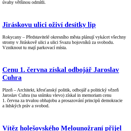
úvahy většinou odmítli.
Jiráskovu ulici oživí desítky lip
Rokycany – Představitelé okresního města plánují vykácet všechny
stromy v Jiráskově ulici a ulici Svazu bojovníků za svobodu.
Vzniknout tu mají parkovací místa.
Cenu 1. června získal odbojář Jaroslav
Cuhra
Plzeň – Architekt, křesťanský politik, odbojář a politický vězeň
Jaroslav Cuhra (na snímku vlevo) získal in memoriam cenu
1. června za trvalou obhajobu a prosazování principů demokracie
a lidských práv a svobod.
Vítěz holešovského Melounožraní přijel