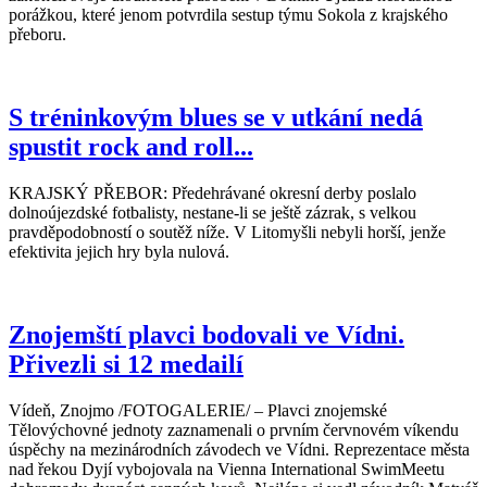
porážkou, které jenom potvrdila sestup týmu Sokola z krajského
přeboru.
S tréninkovým blues se v utkání nedá
spustit rock and roll...
KRAJSKÝ PŘEBOR: Předehrávané okresní derby poslalo
dolnoújezdské fotbalisty, nestane-li se ještě zázrak, s velkou
pravděpodobností o soutěž níže. V Litomyšli nebyli horší, jenže
efektivita jejich hry byla nulová.
Znojemští plavci bodovali ve Vídni.
Přivezli si 12 medailí
Vídeň, Znojmo /FOTOGALERIE/ – Plavci znojemské
Tělovýchovné jednoty zaznamenali o prvním červnovém víkendu
úspěchy na mezinárodních závodech ve Vídni. Reprezentace města
nad řekou Dyjí vybojovala na Vienna International SwimMeetu