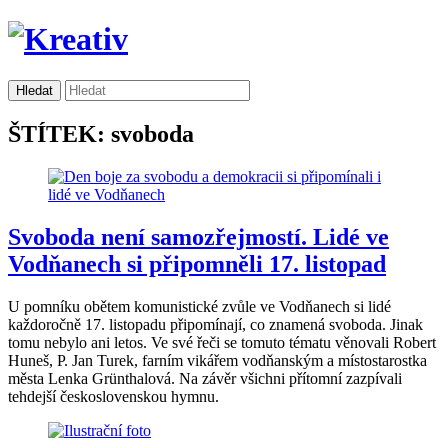
ŠTÍTEK: svoboda
Svoboda není samozřejmostí. Lidé ve
Vodňanech si připomněli 17. listopad
U pomníku obětem komunistické zvůle ve Vodňanech si lidé
každoročně 17. listopadu připomínají, co znamená svoboda. Jinak
tomu nebylo ani letos. Ve své řeči se tomuto tématu věnovali Robert
Huneš, P. Jan Turek, farním vikářem vodňanským a místostarostka
města Lenka Grünthalová. Na závěr všichni přítomní zazpívali
tehdejší československou hymnu.