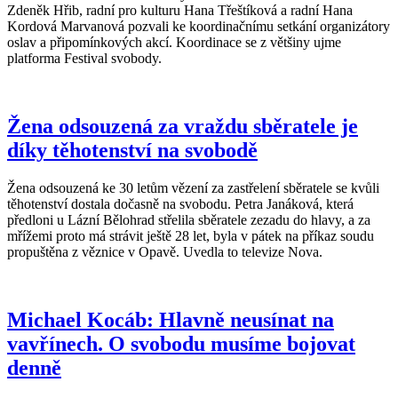
Zdeněk Hřib, radní pro kulturu Hana Třeštíková a radní Hana
Kordová Marvanová pozvali ke koordinačnímu setkání organizátory
oslav a připomínkových akcí. Koordinace se z většiny ujme
platforma Festival svobody.
Žena odsouzená za vraždu sběratele je
díky těhotenství na svobodě
Žena odsouzená ke 30 letům vězení za zastřelení sběratele se kvůli
těhotenství dostala dočasně na svobodu. Petra Janáková, která
předloni u Lázní Bělohrad střelila sběratele zezadu do hlavy, a za
mřížemi proto má strávit ještě 28 let, byla v pátek na příkaz soudu
propuštěna z věznice v Opavě. Uvedla to televize Nova.
Michael Kocáb: Hlavně neusínat na
vavřínech. O svobodu musíme bojovat
denně