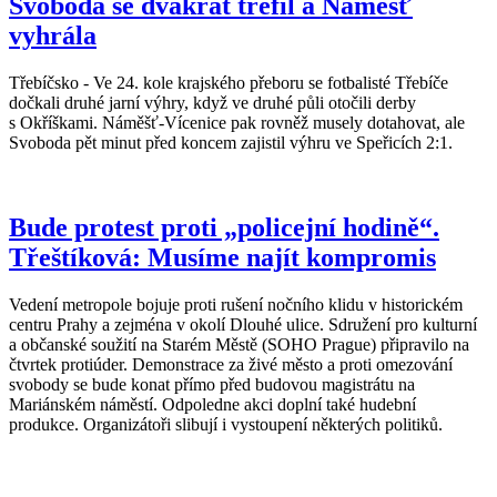
Svoboda se dvakrát trefil a Náměšť
vyhrála
Třebíčsko - Ve 24. kole krajského přeboru se fotbalisté Třebíče
dočkali druhé jarní výhry, když ve druhé půli otočili derby
s Okříškami. Náměšť-Vícenice pak rovněž musely dotahovat, ale
Svoboda pět minut před koncem zajistil výhru ve Speřicích 2:1.
Bude protest proti „policejní hodině“.
Třeštíková: Musíme najít kompromis
Vedení metropole bojuje proti rušení nočního klidu v historickém
centru Prahy a zejména v okolí Dlouhé ulice. Sdružení pro kulturní
a občanské soužití na Starém Městě (SOHO Prague) připravilo na
čtvrtek protiúder. Demonstrace za živé město a proti omezování
svobody se bude konat přímo před budovou magistrátu na
Mariánském náměstí. Odpoledne akci doplní také hudební
produkce. Organizátoři slibují i vystoupení některých politiků.