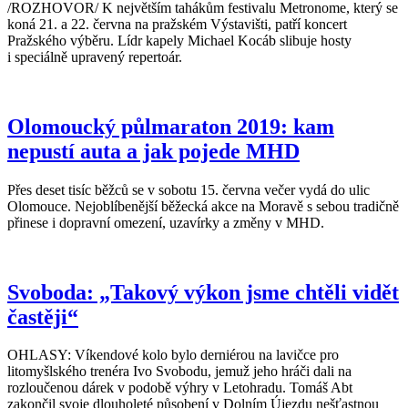
/ROZHOVOR/ K největším tahákům festivalu Metronome, který se
koná 21. a 22. června na pražském Výstavišti, patří koncert
Pražského výběru. Lídr kapely Michael Kocáb slibuje hosty
i speciálně upravený repertoár.
Olomoucký půlmaraton 2019: kam
nepustí auta a jak pojede MHD
Přes deset tisíc běžců se v sobotu 15. června večer vydá do ulic
Olomouce. Nejoblíbenější běžecká akce na Moravě s sebou tradičně
přinese i dopravní omezení, uzavírky a změny v MHD.
Svoboda: „Takový výkon jsme chtěli vidět
častěji“
OHLASY: Víkendové kolo bylo derniérou na lavičce pro
litomyšlského trenéra Ivo Svobodu, jemuž jeho hráči dali na
rozloučenou dárek v podobě výhry v Letohradu. Tomáš Abt
zakončil svoje dlouholeté působení v Dolním Újezdu nešťastnou