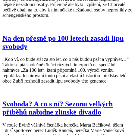
nějaké nežádoucí osoby. Příjemné ale bylo i zjištění, že Chorvaté
pečlivě dbají na to, aby k nim nějaké nežádoucí osoby nepronikly ze
schengenského prostoru.
Na den přesně po 100 letech zasadí lípu
svobody
„Kdo ví, co bude stát za sto let, co o nás budou psát a vyprávět…“
Takto se ptá společně třináct různých interpretů na speciální
nahrávce „Za 100 let“, která připomíná 100. výročí vzniku
republiky. Inspirovaní touto písní a vlastní historií se představitelé
obce Zubří rozhodli zasadit lípu svobody této generace.
Svoboda? A co s ní? Sezonu velkých
příběhů nabídne zlínské divadlo
V rouše Evině vášnivá čtenářka herečka Marta Bačíková, tělem
i duší sportovec herec Luděk Randár, herečka Marie Vaněčková