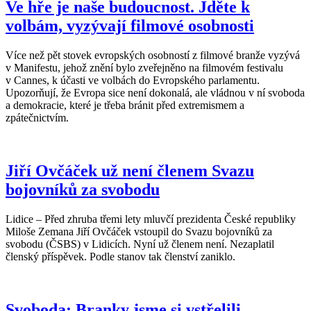
Ve hře je naše budoucnost. Jděte k
volbám, vyzývají filmové osobnosti
Více než pět stovek evropských osobností z filmové branže vyzývá
v Manifestu, jehož znění bylo zveřejněno na filmovém festivalu
v Cannes, k účasti ve volbách do Evropského parlamentu.
Upozorňují, že Evropa sice není dokonalá, ale vládnou v ní svoboda
a demokracie, které je třeba bránit před extremismem a
zpátečnictvím.
Jiří Ovčáček už není členem Svazu
bojovníků za svobodu
Lidice – Před zhruba třemi lety mluvčí prezidenta České republiky
Miloše Zemana Jiří Ovčáček vstoupil do Svazu bojovníků za
svobodu (ČSBS) v Lidicích. Nyní už členem není. Nezaplatil
členský příspěvek. Podle stanov tak členství zaniklo.
Svoboda: Branky jsme si vstřelili