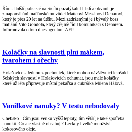
Řím - Italští policisté na Sicílii pozatýkali 11 lidí a obvinili je
z napomáhání mafiánskému vůdci Matteovi Messinovi Denarovi,
který je přes 20 let na útěku. Mezi zadrženými je i bývalý boss
mafiánů Vito Gondola, který zřejmě řídil komunikaci s Denarem.
Informovala o tom dnes agentura AFP.
Koláčky na slavnosti plní mákem,
tvarohem i ořechy
Holašovice - Jednou z pochoutek, které mohou návštěvníci letošních
Selských slavností v Holašovicích ochutnat, jsou malé koláčky,
které už léta připravuje místní pekařka a cukrářka Milena Hálová.
Vanilkové nanuky? V testu nebodovaly
Chebsko - Čím jsou venku vyšší teploty, tím větší je také spotřeba
nanuků. Co ale vlastně obsahují? Leckdy i velké množství
kokosového oleje.