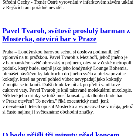
Střední Čechy - Trenér Ostré vyrovnání v infarktovém závěru utkání
v Rejšicích ani pořádně neviděl.
Pavel Tvaroh, světově proslulý barman z
Mostecka, otevírá bar v Praze
Praha – Londýnskou barovou scénu si doslova podmanil, teď
vplouvá na tu pražskou. Pavel Tvaroh z Meziboří, jehož jméno je
v barmanském světě obrovským pojmem, otevírá v české metropoli
podnik, který bude, stejně jako jeho londýnský Lounge Bohemia,
přenášet návštěvníky tak trochu do jiného světa a překvapovat je
koktejly, které na první pohled vůbec nevypadají jako koktejly.
Z mojita se tu kouří. Další drink lze pít až po přelití vanilkové
cukrové vaty. Pavel Tvaroh je král takzvané molekulární mixologie.
Některé jeho drinky se totiž musí kousat. „Jak dlouho bude bar
v Praze otevřen? To nevím," říká excentrický muž, jenž
v devatenácti letech opustil Mostecko a vypracoval se v mága, jehož
si často najímají i světoznámé obchodní značky.
O body přišli tři minuty před koncem