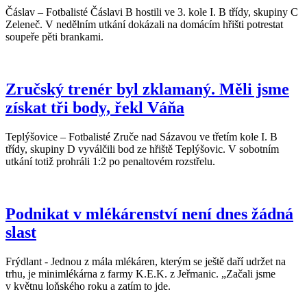
Čáslav – Fotbalisté Čáslavi B hostili ve 3. kole I. B třídy, skupiny C
Zeleneč. V nedělním utkání dokázali na domácím hřišti potrestat
soupeře pěti brankami.
Zručský trenér byl zklamaný. Měli jsme
získat tři body, řekl Váňa
Teplýšovice – Fotbalisté Zruče nad Sázavou ve třetím kole I. B
třídy, skupiny D vyválčili bod ze hřiště Teplýšovic. V sobotním
utkání totiž prohráli 1:2 po penaltovém rozstřelu.
Podnikat v mlékárenství není dnes žádná
slast
Frýdlant - Jednou z mála mlékáren, kterým se ještě daří udržet na
trhu, je minimlékárna z farmy K.E.K. z Jeřmanic. „Začali jsme
v květnu loňského roku a zatím to jde.