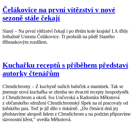
Čelákovice na první vítězství v nové
sezoně stále čekají
Slaný – Na první vítězství čekají i po třetím kole krajské I.A třídy
fotbalisté Unionu Čelákovice. Ti prohráli na půdě Slaného
tříbrankovým rozdílem.
Kuchařku receptů s příběhem představí
autorky čtenářům
Chrudichromy – Z kuchyně našich babiček a maminek. Tak se
jmenuje nová kuchařka se zhruba sto dvaceti recepty hospodyněk
z Chrudichrom a okolí. Iva Unčovská a Radomíra Měkutová
z občanského sdružení Chrudichromský šípek na ní pracovaly od
loňského jara. Teď je již dílo v tiskárně. „Do čtrnácti dnů jej
představíme alespoň lidem z Chrudichrom a na podzim připravíme
slavnostní křest," uvedla Měkutová.