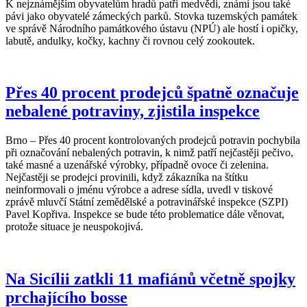
K nejznámějším obyvatelům hradů patří medvědi, známí jsou také
pávi jako obyvatelé zámeckých parků. Stovka tuzemských památek
ve správě Národního památkového ústavu (NPÚ) ale hostí i opičky,
labutě, andulky, kočky, kachny či rovnou celý zookoutek.
Přes 40 procent prodejců špatně označuje
nebalené potraviny, zjistila inspekce
Brno – Přes 40 procent kontrolovaných prodejců potravin pochybila
při označování nebalených potravin, k nimž patří nejčastěji pečivo,
také masné a uzenářské výrobky, případně ovoce či zelenina.
Nejčastěji se prodejci provinili, když zákazníka na štítku
neinformovali o jménu výrobce a adrese sídla, uvedl v tiskové
zprávě mluvčí Státní zemědělské a potravinářské inspekce (SZPI)
Pavel Kopřiva. Inspekce se bude této problematice dále věnovat,
protože situace je neuspokojivá.
Na Sicílii zatkli 11 mafiánů včetně spojky
prchajícího bosse