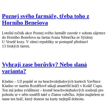
Poznej svého farmáře, třeba toho z
Horního Benešova
Letošní ročník akce Poznej svého farmáře zavede v sobotu zájemce
do Horního Benešova na farmu Ivana Němečka ze Sýrárny
U Veselé kozy. V rámci republiky se postupně představí
13 českých farem.
Vyhrají zase borůvky? Nebo slaná
varianta?
Kladno – Už popáté se na beachvolejbalových kurtech Vavřince
Kladno ve starém Rozdělově utkají amatérští hráči v Koláč Cupu.
Ten má jednu zvláštnost – kromě beachvolejbalových soubojů pro
pohodu se v něm soutěží také o Zlatou vařečku. Jejím majitelem se
stane ten hráč, který donese na kurty nejlepší dobrotu.