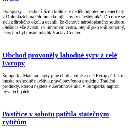
Doloplazy – Tradiční Jízdu králů si v neděli odpoledne nenechaly
v Doloplazích na Olomoucku ujít stovky návštěvníků. Do obce se
sjeli z širokého okolí a ocenili, že členové národopisného souboru
Olešnica vše zvládli i v úmorném vedru. Stejně jako král samotný,
letos jim byl místní mladík Václav Cenker.
Obchod provoněly lahodné sýry z celé
Evropy
Šumperk - Máte rádi sýry plné chuti a vůně z celé Evropy? Tak to
musíte rozhodně navštívit právě otevřenou prodejnu Tradiční
produkty, kterou najdete v Žerotínově ulici v Šumperku naproti
bývalých jatek.
Bystřice v sobotu patřila statečným
rytířům