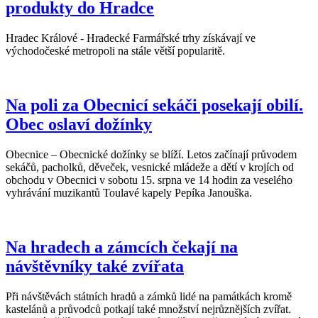
produkty do Hradce
Hradec Králové - Hradecké Farmářské trhy získávají ve
východočeské metropoli na stále větší popularitě.
Na poli za Obecnicí sekáči posekají obilí.
Obec oslaví dožínky
Obecnice – Obecnické dožínky se blíží. Letos začínají průvodem
sekáčů, pacholků, děveček, vesnické mládeže a dětí v krojích od
obchodu v Obecnici v sobotu 15. srpna ve 14 hodin za veselého
vyhrávání muzikantů Toulavé kapely Pepíka Janouška.
Na hradech a zámcích čekají na
návštěvníky také zvířata
Při návštěvách státních hradů a zámků lidé na památkách kromě
kastelánů a průvodců potkají také množství nejrůznějších zvířat.