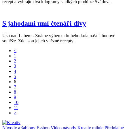
recept a vyhrajte dva kilogramy sladkých plodů ze Svádova.
S jahodami umí čtenáři divy
Ústí nad Labem - Známe výherce druhého kola naší Jahodové
soutěže. Zde jsou jejich vítězné recepty.
<
1
2
3
4
5
6
7
8
9
10
11
>
Návody a šablony
E-shop
Video návody
Kreativ miluje
Předplatné