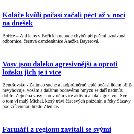
Koláče kvůli počasí začali péct až v noci
na dnešek
Bořice – Ani letos v Bořicích nebude chybět při pečení uznávaná
odbornice, čerstvá osmdesátnice Anežka Bayerová.
Vosy jsou daleko agresivnější a oproti
loňsku jich je i více
Benešovsko - Zatímco suché a nadprůměrně teplé počasí lidem příliš
nevyhovuje, vosám a dalšímu bodavému hmyzu se daří nadmíru
dobře. Zejména vosy jsou v něm více aktivní a také agresivní. Své
o tom ví malý Michal, který tráví část svých prázdnin u řeky Sázavy
pod zříceninou hradu Zlenice.
Farmáři z regionu zavítali se svými