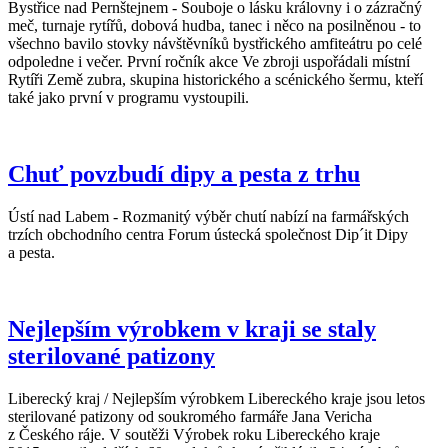
Bystřice nad Pernštejnem - Souboje o lásku královny i o zázračný
meč, turnaje rytířů, dobová hudba, tanec i něco na posilněnou - to
všechno bavilo stovky návštěvníků bystřického amfiteátru po celé
odpoledne i večer. První ročník akce Ve zbroji uspořádali místní
Rytíři Země zubra, skupina historického a scénického šermu, kteří
také jako první v programu vystoupili.
Chuť povzbudí dipy a pesta z trhu
Ústí nad Labem - Rozmanitý výběr chutí nabízí na farmářských
trzích obchodního centra Forum ústecká společnost Dip´it Dipy
a pesta.
Nejlepším výrobkem v kraji se staly
sterilované patizony
Liberecký kraj / Nejlepším výrobkem Libereckého kraje jsou letos
sterilované patizony od soukromého farmáře Jana Vericha
z Českého ráje. V soutěži Výrobek roku Libereckého kraje