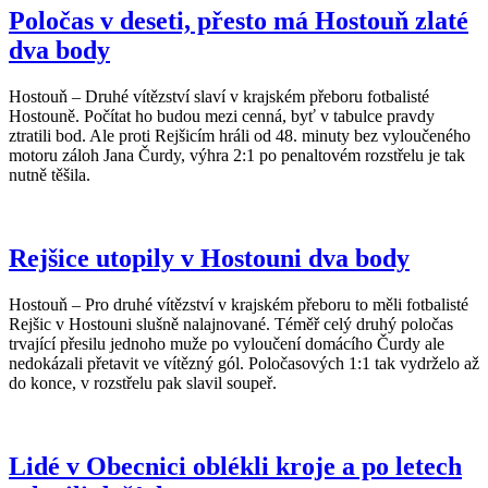
Poločas v deseti, přesto má Hostouň zlaté
dva body
Hostouň – Druhé vítězství slaví v krajském přeboru fotbalisté
Hostouně. Počítat ho budou mezi cenná, byť v tabulce pravdy
ztratili bod. Ale proti Rejšicím hráli od 48. minuty bez vyloučeného
motoru záloh Jana Čurdy, výhra 2:1 po penaltovém rozstřelu je tak
nutně těšila.
Rejšice utopily v Hostouni dva body
Hostouň – Pro druhé vítězství v krajském přeboru to měli fotbalisté
Rejšic v Hostouni slušně nalajnované. Téměř celý druhý poločas
trvající přesilu jednoho muže po vyloučení domácího Čurdy ale
nedokázali přetavit ve vítězný gól. Poločasových 1:1 tak vydrželo až
do konce, v rozstřelu pak slavil soupeř.
Lidé v Obecnici oblékli kroje a po letech