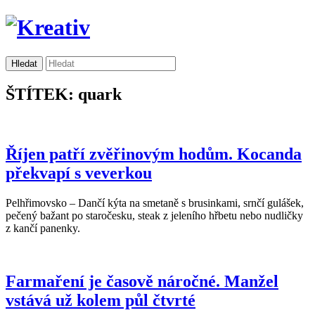
ŠTÍTEK: quark
Říjen patří zvěřinovým hodům. Kocanda
překvapí s veverkou
Pelhřimovsko – Dančí kýta na smetaně s brusinkami, srnčí gulášek,
pečený bažant po staročesku, steak z jeleního hřbetu nebo nudličky
z kančí panenky.
Farmaření je časově náročné. Manžel
vstává už kolem půl čtvrté