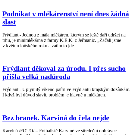
Podnikat v mlékárenství není dnes žádná
slast
Frýdlant - Jednou z mála mlékáren, kterým se ještě daří udržet na
trhu, je minimlékárna z farmy K.E.K. z Jeřmanic. „Začali jsme
v květnu loňského roku a zatím to jde.
Frýdlant děkoval za úrodu. I přes sucho
přišla velká nadúroda
Frýdlant - Uplynulý víkend patřil ve Frýdlantu krajským dožínkám.
I když byl důvod slavit, problém je hlavně u mlékáren.
Bez branek. Karviná do čela nejde
Karviná /FOTO/ – Fotbalisté Karviné ve středeční dohrávce