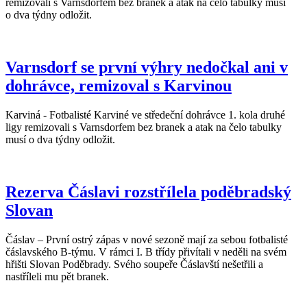
remizovali s Varnsdorfem bez branek a atak na čelo tabulky musí
o dva týdny odložit.
Varnsdorf se první výhry nedočkal ani v
dohrávce, remizoval s Karvinou
Karviná - Fotbalisté Karviné ve středeční dohrávce 1. kola druhé
ligy remizovali s Varnsdorfem bez branek a atak na čelo tabulky
musí o dva týdny odložit.
Rezerva Čáslavi rozstřílela poděbradský
Slovan
Čáslav – První ostrý zápas v nové sezoně mají za sebou fotbalisté
čáslavského B-týmu. V rámci I. B třídy přivítali v neděli na svém
hřišti Slovan Poděbrady. Svého soupeře Čáslavští nešetřili a
nastříleli mu pět branek.