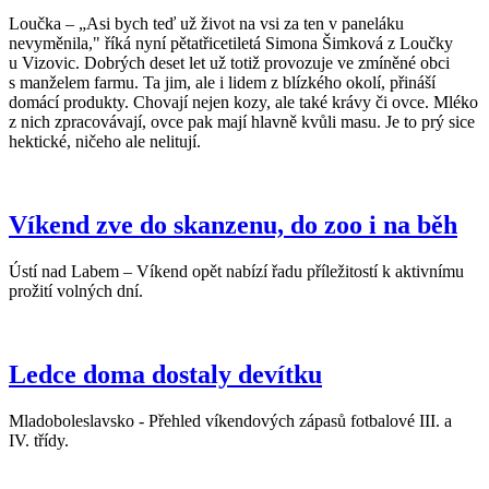
Loučka – „Asi bych teď už život na vsi za ten v paneláku
nevyměnila," říká nyní pětatřicetiletá Simona Šimková z Loučky
u Vizovic. Dobrých deset let už totiž provozuje ve zmíněné obci
s manželem farmu. Ta jim, ale i lidem z blízkého okolí, přináší
domácí produkty. Chovají nejen kozy, ale také krávy či ovce. Mléko
z nich zpracovávají, ovce pak mají hlavně kvůli masu. Je to prý sice
hektické, ničeho ale nelitují.
Víkend zve do skanzenu, do zoo i na běh
Ústí nad Labem – Víkend opět nabízí řadu příležitostí k aktivnímu
prožití volných dní.
Ledce doma dostaly devítku
Mladoboleslavsko - Přehled víkendových zápasů fotbalové III. a
IV. třídy.