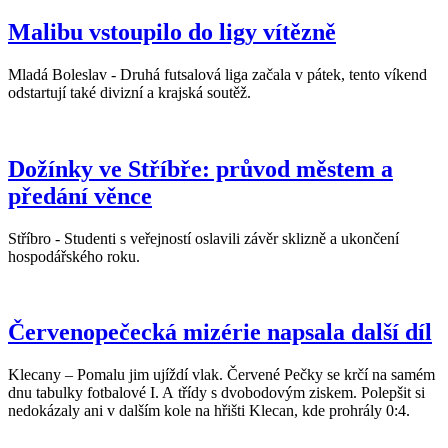
Malibu vstoupilo do ligy vítězně
Mladá Boleslav - Druhá futsalová liga začala v pátek, tento víkend
odstartují také divizní a krajská soutěž.
Dožínky ve Stříbře: průvod městem a
předání věnce
Stříbro - Studenti s veřejností oslavili závěr sklizně a ukončení
hospodářského roku.
Červenopečecká mizérie napsala další díl
Klecany – Pomalu jim ujíždí vlak. Červené Pečky se krčí na samém
dnu tabulky fotbalové I. A třídy s dvobodovým ziskem. Polepšit si
nedokázaly ani v dalším kole na hřišti Klecan, kde prohrály 0:4.