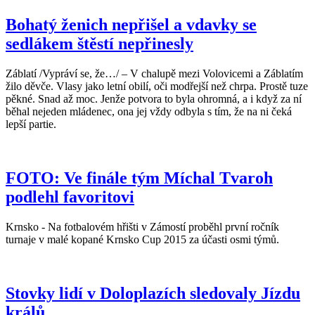
Bohatý ženich nepřišel a vdavky se
sedlákem štěstí nepřinesly
Záblatí /Vypráví se, že…/ – V chalupě mezi Volovicemi a Záblatím
žilo děvče. Vlasy jako letní obilí, oči modřejší než chrpa. Prostě tuze
pěkné. Snad až moc. Jenže potvora to byla ohromná, a i když za ní
běhal nejeden mládenec, ona jej vždy odbyla s tím, že na ni čeká
lepší partie.
FOTO: Ve finále tým Míchal Tvaroh
podlehl favoritovi
Krnsko - Na fotbalovém hřišti v Zámostí proběhl první ročník
turnaje v malé kopané Krnsko Cup 2015 za účasti osmi týmů.
Stovky lidí v Doloplazích sledovaly Jízdu
králů