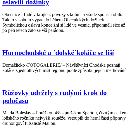
oslavili dožínky
Obecnice - Lidé v krojích, povozy s koňmi a všude spousta obilí.
Tak to v sobotu vypadalo během Obecnických dožínek.
Symbolickou oslavu konce žní si lidé ve vesnici připomněli sice až
po pěti letech zato se vší parádou.
Hornochodské a ´dolské´koláče se liší
Domažlicko /FOTOGALERIE/ – Návštěvníci Chodska poznají
koláče z jednotlivých míst regionu podle způsobu jejich merhování.
Růžovky udržely s rudými krok do
poločasu
Mladá Boleslav – Porážkou 4:8 s pražskou Spartou, čtvrtým celkem
loňského ročníku nejvyšší soutěže, vstoupili do herní části přípravy
druholigoví futsalisté Malibu.