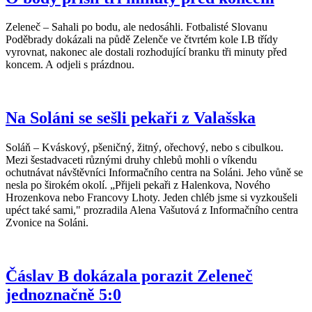
Zeleneč – Sahali po bodu, ale nedosáhli. Fotbalisté Slovanu
Poděbrady dokázali na půdě Zelenče ve čtvrtém kole I.B třídy
vyrovnat, nakonec ale dostali rozhodující branku tři minuty před
koncem. A odjeli s prázdnou.
Na Soláni se sešli pekaři z Valašska
Soláň – Kváskový, pšeničný, žitný, ořechový, nebo s cibulkou.
Mezi šestadvaceti různými druhy chlebů mohli o víkendu
ochutnávat návštěvníci Informačního centra na Soláni. Jeho vůně se
nesla po širokém okolí. „Přijeli pekaři z Halenkova, Nového
Hrozenkova nebo Francovy Lhoty. Jeden chléb jsme si vyzkoušeli
upéct také sami," prozradila Alena Vašutová z Informačního centra
Zvonice na Soláni.
Čáslav B dokázala porazit Zeleneč
jednoznačně 5:0