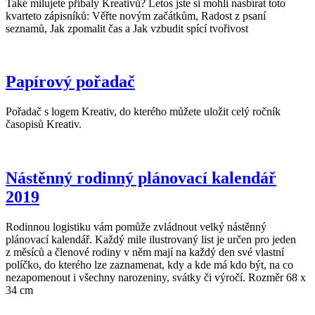
Také milujete příbaly Kreativů? Letos jste si mohli nasbírat toto
kvarteto zápisníků: Věřte novým začátkům, Radost z psaní
seznamů, Jak zpomalit čas a Jak vzbudit spící tvořivost
Papírový pořadač
Pořadač s logem Kreativ, do kterého můžete uložit celý ročník
časopisů Kreativ.
Nástěnný rodinný plánovací kalendář
2019
Rodinnou logistiku vám pomůže zvládnout velký nástěnný
plánovací kalendář. Každý mile ilustrovaný list je určen pro jeden
z měsíců a členové rodiny v něm mají na každý den své vlastní
políčko, do kterého lze zaznamenat, kdy a kde má kdo být, na co
nezapomenout i všechny narozeniny, svátky či výročí. Rozměr 68 x
34 cm