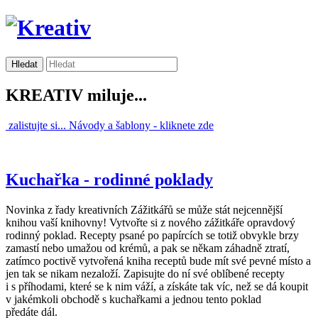
KREATIV miluje...
zalistujte si...
Návody a šablony -
kliknete zde
Kuchařka - rodinné poklady
Novinka z řady kreativních Zážitkářů se může stát nejcennější
knihou vaší knihovny! Vytvořte si z nového zážitkáře opravdový
rodinný poklad. Recepty psané po papírcích se totiž obvykle brzy
zamastí nebo umažou od krémů, a pak se někam záhadně ztratí,
zatímco poctivě vytvořená kniha receptů bude mít své pevné místo a
jen tak se nikam nezaloží. Zapisujte do ní své oblíbené recepty
i s příhodami, které se k nim váží, a získáte tak víc, než se dá koupit
v jakémkoli obchodě s kuchařkami a jednou tento poklad
předáte dál.