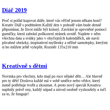
Diář 2019
Proč si pořád kupovat diáře, které vás věčně jenom někam honí?
Kreativ Diář s podtitulem Každý den v pohodě vám bude denně
připomínat, že život může být krásný. Zavírání je upevněné pomocí
gumičky, která zabrání poškození stránek uvnitř. Najdete v něm
všechna data a svátky jako v obyčejných kalendářích, ale navíc
půvabné obrázky, inspirativní myšlenky a něžné samolepky, kterými
si ho můžete ještě vylepšit. Rozměr 135x210 mm
Kreativně s dětmi
Novinka pro všechny, kdo mají po ruce nějaké děti… Ale hlavně
pro ty děti! Doslova každé má v sobě umělce nebo vědce, který
nutně potřebuje tvořit a zkoumat. A proto nový speciál Kreativu
naplnily právě ony, každý nápad a návod osobně vyzkoušely a ručí
za to, že funguje!