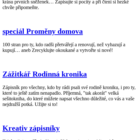
krásu prvních sněženek… Zapisujte si pocity a při čtení si hezké
chvíle připomeňte.
speciál Proměny domova
100 stran pro ty, kdo radši přetvářejí a renovují, než vyhazují a
kupují… aneb Zrecyklujte okoukané a vytvořte si nové!
Zážitkář Rodinná kronika
Zápisník pro všechny, kdo by rádi psali své rodině kroniku, i pro ty,
které to ještě zatím nenapadlo. Příjemná, "tak akorát" velká
sešitokniha, do které můžete napsat všechno důležité, co vás a vaše
nejdražší potká. Užijte si to!
Kreativ zápisníky