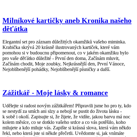
Milníkové kartičky aneb Kronika našeho
děťátka
Elegantní set pro záznam důležitých okamžiků vašeho miminka.
Krabička skrývá 20 krásně ilustrovaných kartiček, které vám
pomohou si v budoucnu připomenout, co v jakém okamžiku bylo
pro vaše děťátko důležité - První den doma, Začínám mluvit,
Začínám chodit, Moje zoubky, Nejkrásnější den, První Vánoce,
Nejoblíbenější pohádky, Nejoblíbenější písničky a další.
Zážitkář - Moje lásky & romance
Udělejte si radost novým zážitkářem! Připravili jsme ho pro ty, kdo
se nestydí za smích ani slzy a nebojí se pustit do života lásku -
k sobě i okolí. Zapisujte si, že žijete, že vidíte, jakou barvu má noc
kolem měsíce, co se dotklo vašeho srdce a co vás potěšilo, koho
milujete a kdo miluje vás. Zapište si krásná slova, která vám někdo
řekl, nebo která jste si někde přečetli. Uvědomte si, jak vnímáte