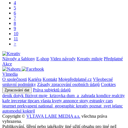
4
5
6
7
8
9
10
11
>
Návody a šablony
E-shop
Video návody
Kreativ miluje
Předplatné
Akce
Vlmedia
O společnosti
Kariéra
Kontakt
Mojepředplatné.cz
Všeobecné
smluvní podmínky
Zásady zpracování osobních údajů
Cookies
Práva subjektů údajů
Zpracování dat
denik
dotyk
fitzivot
moje_krizovka
dum_a_zahrada
kondice
realcity
kafe
ireceptar
tipcars
vlasta
kvety
annonce
story
estranky
cars
igurmet
prekvapeni
national_geographic
kreativ
poznat_svet
iglanc
automodul
koktejl
Copyright ©
VLTAVA LABE MEDIA a.s.
všechna práva
vyhrazena.
Publikování, šíření nebo jakékoliv jiné užití obsahu pro jiné než