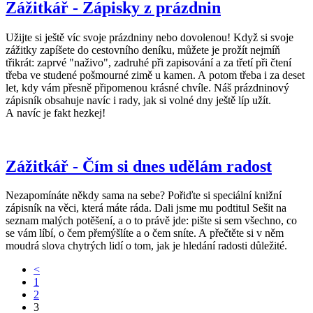
Zážitkář - Zápisky z prázdnin
Užijte si ještě víc svoje prázdniny nebo dovolenou! Když si svoje
zážitky zapíšete do cestovního deníku, můžete je prožít nejmíň
třikrát: zaprvé "naživo", zadruhé při zapisování a za třetí při čtení
třeba ve studené pošmourné zimě u kamen. A potom třeba i za deset
let, kdy vám přesně připomenou krásné chvíle. Náš prázdninový
zápisník obsahuje navíc i rady, jak si volné dny ještě líp užít.
A navíc je fakt hezkej!
Zážitkář - Čím si dnes udělám radost
Nezapomínáte někdy sama na sebe? Pořiďte si speciální knižní
zápisník na věci, která máte ráda. Dali jsme mu podtitul Sešit na
seznam malých potěšení, a o to právě jde: pište si sem všechno, co
se vám líbí, o čem přemýšlíte a o čem sníte. A přečtěte si v něm
moudrá slova chytrých lidí o tom, jak je hledání radosti důležité.
<
1
2
3