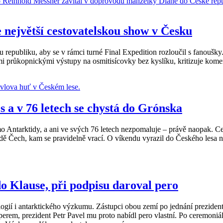
 největší cestovatelskou show v Česku
republiku, aby se v rámci turné Final Expedition rozloučil s fanoušky.
i průkopnickými výstupy na osmitisícovky bez kyslíku, kritizuje komerc
 a v 76 letech se chystá do Grónska
o Antarktidy, a ani ve svých 76 letech nezpomaluje – právě naopak. Ce
ápadě Čech, kam se pravidelně vrací. O víkendu vyrazil do Českého les
o Klause, při podpisu daroval pero
nologií i antarktického výzkumu. Zástupci obou zemí po jednání prezide
rem, prezident Petr Pavel mu proto nabídl pero vlastní. Po ceremoniálu 