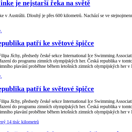
nke je nejstarší řeka na světě
 Finke v Austrálii. Dlouhý je přes 600 kilometrů. Nachází se ve stejnoj
publika patří ke světové špičce
lipa Jíchy, předsedy české sekce International Ice Swimming Associatio
ařazení do programu zimních olympijských her. Česká republika v tomto
imního plavání proběhne během letošních zimních olympijských her v It
publika patří ke světové špičce
lipa Jíchy, předsedy české sekce International Ice Swimming Associatio
ařazení do programu zimních olympijských her. Česká republika v tomto
imního plavání proběhne během letošních zimních olympijských her v It