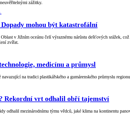
 neuvěřitelnými zážitky.
. Dopady mohou být katastrofální
í. Oblast v Jižním oceánu čelí výraznému nárůstu dešťových srážek, c
ní zvířat.
echnologie, medicínu a průmysl
 navazující na tradici plastikářského a gumárenského průmyslu regionu
 Rekordní vrt odhalil obří tajemství
idy odhalil mezinárodnímu týmu vědců, jaké klima na kontinentu panova