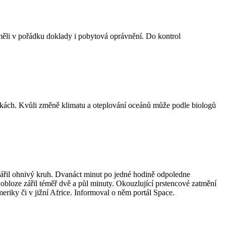
 měli v pořádku doklady i pobytová oprávnění. Do kontrol
nkách. Kvůli změně klimatu a oteplování oceánů může podle biologů
ářil ohnivý kruh. Dvanáct minut po jedné hodině odpoledne
obloze zářil téměř dvě a půl minuty. Okouzlující prstencové zatmění
meriky či v jižní Africe. Informoval o něm portál Space.