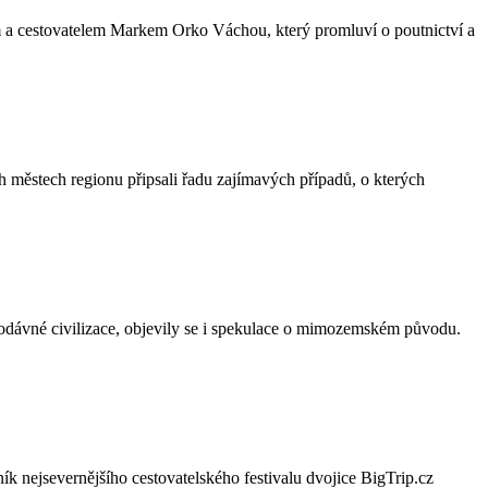
em a cestovatelem Markem Orko Váchou, který promluví o poutnictví a
ch městech regionu připsali řadu zajímavých případů, o kterých
tarodávné civilizace, objevily se i spekulace o mimozemském původu.
ík nejsevernějšího cestovatelského festivalu dvojice BigTrip.cz