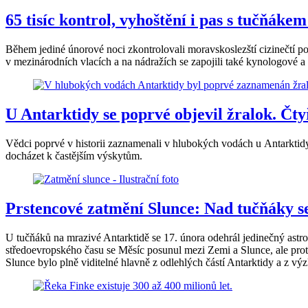
65 tisíc kontrol, vyhoštění i pas s tučňáke
Během jediné únorové noci zkontrolovali moravskoslezští cizinečtí po
v mezinárodních vlacích a na nádražích se zapojili také kynologové a
U Antarktidy se poprvé objevil žralok. Čt
Vědci poprvé v historii zaznamenali v hlubokých vodách u Antarktid
docházet k častějším výskytům.
Prstencové zatmění Slunce: Nad tučňáky se
U tučňáků na mrazivé Antarktidě se 17. února odehrál jedinečný ast
středoevropského času se Měsíc posunul mezi Zemi a Slunce, ale proto
Slunce bylo plně viditelné hlavně z odlehlých částí Antarktidy a z výz