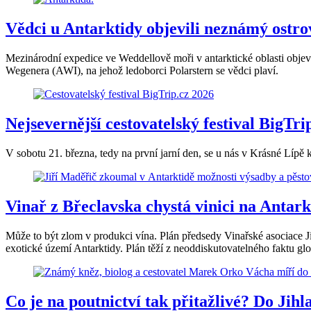
Vědci u Antarktidy objevili neznámý ostro
Mezinárodní expedice ve Weddellově moři v antarktické oblasti obje
Wegenera (AWI), na jehož ledoborci Polarstern se vědci plaví.
Nejsevernější cestovatelský festival BigTr
V sobotu 21. března, tedy na první jarní den, se u nás v Krásné Lípě k
Vinař z Břeclavska chystá vinici na Antark
Může to být zlom v produkci vína. Plán předsedy Vinařské asociace J
exotické území Antarktidy. Plán těží z neoddiskutovatelného faktu glo
Co je na poutnictví tak přitažlivé? Do Jih