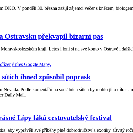
vském DKO. V pondělí 30. března zažijí zájemci večer s knězem, biolog
na Ostravsku překvapil bizarní pas
Moravskoslezském kraji. Letos i loni si na své konto v Ostravě i další
a sítích ihned způsobil poprask
átu Nevada. Podle komentářů na sociálních sítích by mohlo jít o dílo s
er Daily Mail.
ásné Lípy láká cestovatelský festival
ka, aby vyprávěli své příběhy plné dobrodružství a exotiky. Čtvrtý ročn