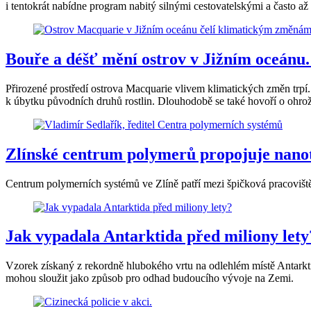
i tentokrát nabídne program nabitý silnými cestovatelskými a často až
Bouře a déšť mění ostrov v Jižním oceánu
Přirozené prostředí ostrova Macquarie vlivem klimatických změn trp
k úbytku původních druhů rostlin. Dlouhodobě se také hovoří o ohrože
Zlínské centrum polymerů propojuje nanot
Centrum polymerních systémů ve Zlíně patří mezi špičková pracoviště
Jak vypadala Antarktida před miliony lety?
Vzorek získaný z rekordně hlubokého vrtu na odlehlém místě Antarkt
mohou sloužit jako způsob pro odhad budoucího vývoje na Zemi.