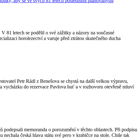
 V 81 letech se podělil o své zážitky a názory na současné
ializaci horolezectví a varuje před ztrátou skutečného ducha
stovatel Petr Rádl z Benešova se chystá na další velkou výpravu,
a na vycházku do rezervace Pavlova huť a v rozhovoru otevřeně mluví
ntů podepsali memoranda o porozumění v těchto oblastech. Při podpisu
nechala česká hlava státu své pero v krabičce na stole. Chile tak