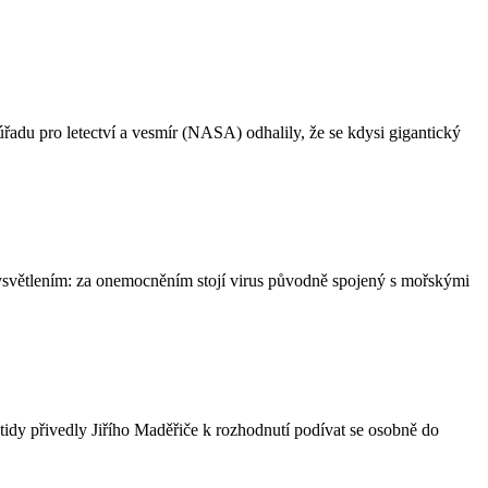
u pro letectví a vesmír (NASA) odhalily, že se kdysi gigantický
 vysvětlením: za onemocněním stojí virus původně spojený s mořskými
idy přivedly Jiřího Maděřiče k rozhodnutí podívat se osobně do