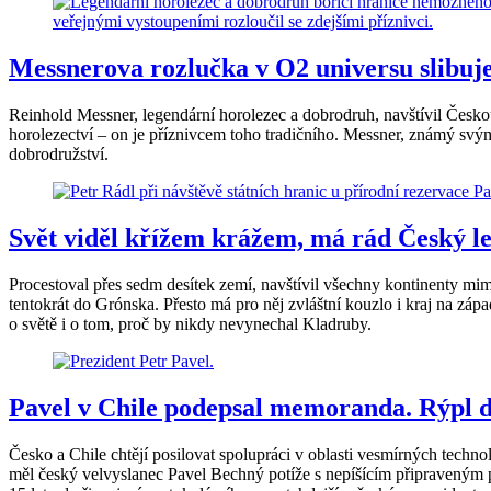
Messnerova rozlučka v O2 universu slibuje
Reinhold Messner, legendární horolezec a dobrodruh, navštívil Českou 
horolezectví – on je příznivcem toho tradičního. Messner, známý svým
dobrodružství.
Svět viděl křížem krážem, má rád Český les
Procestoval přes sedm desítek zemí, navštívil všechny kontinenty mim
tentokrát do Grónska. Přesto má pro něj zvláštní kouzlo i kraj na z
o světě i o tom, proč by nikdy nevynechal Kladruby.
Pavel v Chile podepsal memoranda. Rýpl d
Česko a Chile chtějí posilovat spolupráci v oblasti vesmírných tech
měl český velvyslanec Pavel Bechný potíže s nepíšícím připraveným pe