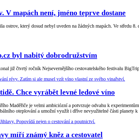
v. V mapách není, jméno teprve dostane
vila ostrov, který dosud nebyl uveden na žádných mapách. Ve středu 8.
ip.cz byl nabitý dobrodružstvím
onal již čtvrtý ročník Nejsevernějšího cestovatelského festivalu BigTrip
tidě. Chce vyrábět levné ledové víno
iřího Maděřiče je velmi ambiciózní a potvrzuje odvahu k experimentům
bálního oteplování a umožní využít i dříve nevyužitelné části planety 
lavy míří známý kněz a cestovatel