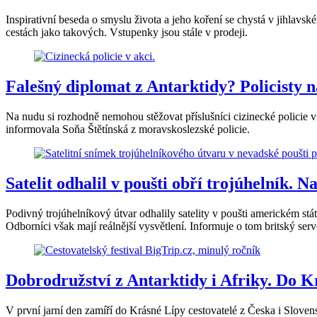
Inspirativní beseda o smyslu života a jeho koření se chystá v jihla
cestách jako takových. Vstupenky jsou stále v prodeji.
Falešný diplomat z Antarktidy? Policisty 
Na nudu si rozhodně nemohou stěžovat příslušníci cizinecké policie v 
informovala Soňa Štětínská z moravskoslezské policie.
Satelit odhalil v poušti obří trojúhelník. N
Podivný trojúhelníkový útvar odhalily satelity v poušti americkém st
Odborníci však mají reálnější vysvětlení. Informuje o tom britský serv
Dobrodružství z Antarktidy i Afriky. Do Kr
V první jarní den zamíří do Krásné Lípy cestovatelé z Česka i Slovens