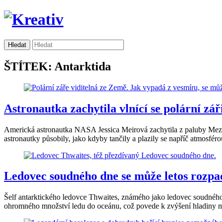
ŠTÍTEK: Antarktida
Astronautka zachytila vlnící se polární zář
Americká astronautka NASA Jessica Meirová zachytila z paluby Meziná
astronautky působily, jako kdyby tančily a plazily se napříč atmosféro
Ledovec soudného dne se může letos rozpad
Šelf antarktického ledovce Thwaites, známého jako ledovec soudného 
ohromného množství ledu do oceánu, což povede k zvýšení hladiny mo