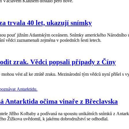
tem Václavem Klausem dostalo pero nové.
za trvala 40 let, ukazují snímky
ou pouť jižním Atlantským oceánem. Snímky amerického Národního úřad
ání vědci zaznamenali zejména v posledních šesti letech.
dit zrak. Vědci popsali případy z Číny
é mohou vést až ke ztrátě zraku. Mezinárodní tým vědců nyní přišel s
á Antarktida očima vinaře z Břeclavska
ele Jiřího Kolbaby a podívaná na spoustu unikátních snímků z Antarkt
vského Žižkova uvědomil, k jakému dobrodružství se odhodlal.