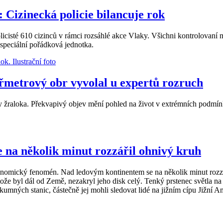
m: Cizinecká policie bilancuje rok
licisté 610 cizinců v rámci rozsáhlé akce Vlaky. Všichni kontrolovaní
 speciální pořádková jednotka.
yřmetrový obr vyvolal u expertů rozruch
y žraloka. Překvapivý objev mění pohled na život v extrémních podmí
 na několik minut rozzářil ohnivý kruh
ronomický fenomén. Nad ledovým kontinentem se na několik minut rozz
že byl dál od Země, nezakryl jeho disk celý. Tenký prstenec světla na 
kumných stanic, částečně jej mohli sledovat lidé na jižním cípu Jižní A