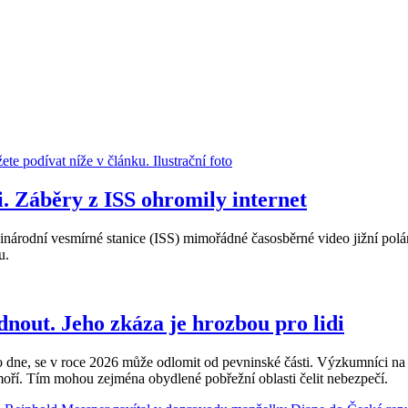
i. Záběry z ISS ohromily internet
rodní vesmírné stanice (ISS) mimořádné časosběrné video jižní polární
u.
nout. Jeho zkáza je hrozbou pro lidi
dne, se v roce 2026 může odlomit od pevninské části. Výzkumníci na sa
ří. Tím mohou zejména obydlené pobřežní oblasti čelit nebezpečí.