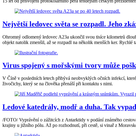
15 let od přisvojení protokolárního pera tehdejším českým preziden
Největší ledovec světa se rozpadl. Jeho zká
Ohromný odlomený ledovec A23a ukončil svou tisíce kilometrů dlouh
objekt natolik zmenšil, až se rozpadl na několik menších ker. Rychlé t
Virus spojený s mořskými tvory může poško
V Číně v posledních letech přibývá neobvyklých očních infekcí, kter
živočichy, který se na člověka přenáší při kontaktu s nimi.
Ledové katedrály, modř a duha. Tak vypad
/FOTO/ Vyprávění o zážitcích z Antarktidy v podání známého cestovat
krajiny u jižního pólu. Až po rozhodnutí, při cestě, si vinař z Mora