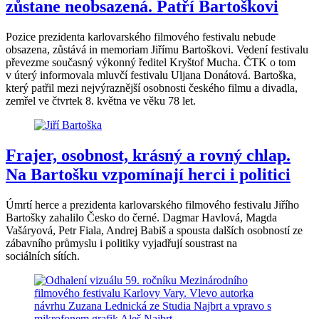
zůstane neobsazená. Patří Bartoškovi
Pozice prezidenta karlovarského filmového festivalu nebude
obsazena, zůstává in memoriam Jiřímu Bartoškovi. Vedení festivalu
převezme současný výkonný ředitel Kryštof Mucha. ČTK o tom
v úterý informovala mluvčí festivalu Uljana Donátová. Bartoška,
který patřil mezi nejvýraznější osobnosti českého filmu a divadla,
zemřel ve čtvrtek 8. května ve věku 78 let.
Frajer, osobnost, krásný a rovný chlap.
Na Bartošku vzpomínají herci i politici
Úmrtí herce a prezidenta karlovarského filmového festivalu Jiřího
Bartošky zahalilo Česko do černé. Dagmar Havlová, Magda
Vašáryová, Petr Fiala, Andrej Babiš a spousta dalších osobností ze
zábavního průmyslu i politiky vyjadřují soustrast na
sociálních sítích.