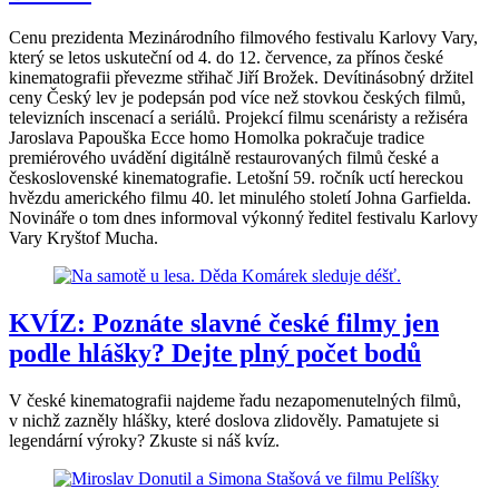
Cenu prezidenta Mezinárodního filmového festivalu Karlovy Vary,
který se letos uskuteční od 4. do 12. července, za přínos české
kinematografii převezme střihač Jiří Brožek. Devítinásobný držitel
ceny Český lev je podepsán pod více než stovkou českých filmů,
televizních inscenací a seriálů. Projekcí filmu scenáristy a režiséra
Jaroslava Papouška Ecce homo Homolka pokračuje tradice
premiérového uvádění digitálně restaurovaných filmů české a
československé kinematografie. Letošní 59. ročník uctí hereckou
hvězdu amerického filmu 40. let minulého století Johna Garfielda.
Novináře o tom dnes informoval výkonný ředitel festivalu Karlovy
Vary Kryštof Mucha.
KVÍZ: Poznáte slavné české filmy jen
podle hlášky? Dejte plný počet bodů
V české kinematografii najdeme řadu nezapomenutelných filmů,
v nichž zazněly hlášky, které doslova zlidověly. Pamatujete si
legendární výroky? Zkuste si náš kvíz.