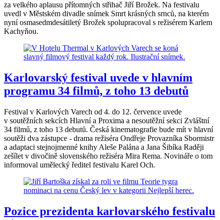
za velkého aplausu přítomných střihač Jiří Brožek. Na festivalu
uvedl v Městském divadle snímek Smrt krásných srnců, na kterém
nyní osmasedmdesátiletý Brožek spolupracoval s režisérem Karlem
Kachyňou.
Karlovarský festival uvede v hlavním
programu 34 filmů, z toho 13 debutů
Festival v Karlových Varech od 4. do 12. července uvede
v soutěžních sekcích Hlavní a Proxima a nesoutěžní sekci Zvláštní
34 filmů, z toho 13 debutů. Česká kinematografie bude mít v hlavní
soutěži dva zástupce - drama režiséra Ondřeje Provazníka Sbormistr
a adaptaci stejnojmenné knihy Aleše Palána a Jana Šibíka Raději
zešílet v divočině slovenského režiséra Mira Rema. Novináře o tom
informoval umělecký ředitel festivalu Karel Och.
Pozice prezidenta karlovarského festivalu