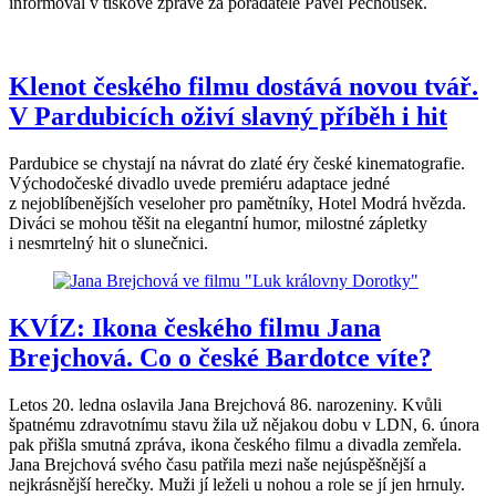
informoval v tiskové zprávě za pořadatele Pavel Pechoušek.
Klenot českého filmu dostává novou tvář.
V Pardubicích oživí slavný příběh i hit
Pardubice se chystají na návrat do zlaté éry české kinematografie.
Východočeské divadlo uvede premiéru adaptace jedné
z nejoblíbenějších veseloher pro pamětníky, Hotel Modrá hvězda.
Diváci se mohou těšit na elegantní humor, milostné zápletky
i nesmrtelný hit o slunečnici.
KVÍZ: Ikona českého filmu Jana
Brejchová. Co o české Bardotce víte?
Letos 20. ledna oslavila Jana Brejchová 86. narozeniny. Kvůli
špatnému zdravotnímu stavu žila už nějakou dobu v LDN, 6. února
pak přišla smutná zpráva, ikona českého filmu a divadla zemřela.
Jana Brejchová svého času patřila mezi naše nejúspěšnější a
nejkrásnější herečky. Muži jí leželi u nohou a role se jí jen hrnuly.