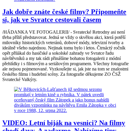
Jak dobře znáte české filmy? Připomeňte
si, jak ve Svratce cestovali časem
/HÁDANKA VE FOTOGALERII/ - Svratecké Retrodny asi není
třeba příliš představovat. Jedná se vždy o skvělou akci, která potěší
milovníky historických veteránů, dobové módy, televizní tvorby a
ideálně všeho najednou. Nejinak tomu bylo i letos. Čtrnáctý ročník
opět přilákal do hasičské a sokolské zahrady ve Svratce řadu
návštěvníků a my tak rádi přinášíme bohatou fotogalerii z módní
přehlídky i s filmovým a seriálovým programem. Všechny fotografie
ale nejsou pojmenované. Vyzkoušejte si, jak jste na tom se znalostmi
českého filmu i hudební scény. Za fotografie děkujeme ZO ČSŽ
Svratecké Valkýry.
VIDEO: Letní biják na vesnici? Na filmy
chodí davy. A zadarmo. Nabízíme tipy