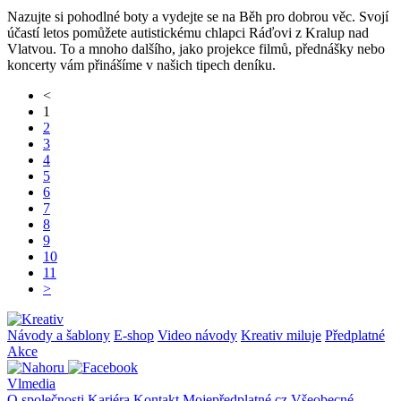
Nazujte si pohodlné boty a vydejte se na Běh pro dobrou věc. Svojí
účastí letos pomůžete autistickému chlapci Ráďovi z Kralup nad
Vlatvou. To a mnoho dalšího, jako projekce filmů, přednášky nebo
koncerty vám přinášíme v našich tipech deníku.
<
1
2
3
4
5
6
7
8
9
10
11
>
Návody a šablony
E-shop
Video návody
Kreativ miluje
Předplatné
Akce
Vlmedia
O společnosti
Kariéra
Kontakt
Mojepředplatné.cz
Všeobecné