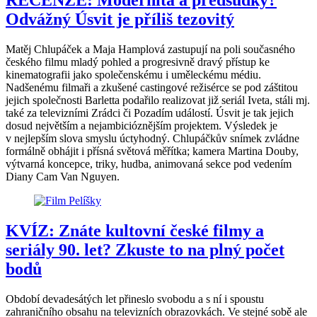
Odvážný Úsvit je příliš tezovitý
Matěj Chlupáček a Maja Hamplová zastupují na poli současného
českého filmu mladý pohled a progresivně dravý přístup ke
kinematografii jako společenskému i uměleckému médiu.
Nadšenému filmaři a zkušené castingové režisérce se pod záštitou
jejich společnosti Barletta podařilo realizovat již seriál Iveta, stáli mj.
také za televizními Zrádci či Pozadím událostí. Úsvit je tak jejich
dosud největším a nejambicióznějším projektem. Výsledek je
v nejlepším slova smyslu úctyhodný. Chlupáčkův snímek zvládne
formálně obhájit i přísná světová měřítka; kamera Martina Douby,
výtvarná koncepce, triky, hudba, animovaná sekce pod vedením
Diany Cam Van Nguyen.
KVÍZ: Znáte kultovní české filmy a
seriály 90. let? Zkuste to na plný počet
bodů
Období devadesátých let přineslo svobodu a s ní i spoustu
zahraničního obsahu na televizních obrazovkách. Ve stejné sobě ale