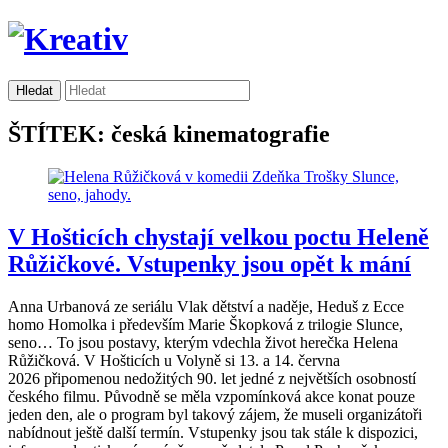
ŠTÍTEK: česká kinematografie
V Hošticích chystají velkou poctu Heleně
Růžičkové. Vstupenky jsou opět k mání
Anna Urbanová ze seriálu Vlak dětství a naděje, Heduš z Ecce
homo Homolka i především Marie Škopková z trilogie Slunce,
seno… To jsou postavy, kterým vdechla život herečka Helena
Růžičková. V Hošticích u Volyně si 13. a 14. června
2026 připomenou nedožitých 90. let jedné z největších osobností
českého filmu. Původně se měla vzpomínková akce konat pouze
jeden den, ale o program byl takový zájem, že museli organizátoři
nabídnout ještě další termín. Vstupenky jsou tak stále k dispozici,