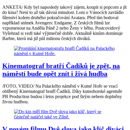
ANKETA/ Kdy byl naposledy takový zájem, koupit si popcorn a jít
do kina? Není to až tak dávná minulost. Loni o Vánocích zavládlo
šílenství kolem druhého pokračování Avatara. Před tím bodoval
například snímek Avengers: Endgame. Z českých filmů lze
vzpomenout na Anděla Páně 2 nebo Ženy v běhu. Postcovidový
Vyšehrad si vedl také výjimečně dobře. Aktuálně kinům dominuje
Barbie, která má již půl milionu českých diváků.
Kinematograf bratří Čadíků je zpět, na
náměstí bude opět znít i živá hudba
/FOTO, VIDEO/ Na Palackého náměstí v Kutné Hoře se vrací
oblíbený Kinematograf bratří Čadíků. Díky kutnohorské agentuře
PB Production budou i letos projekce pod širým nebem doplněny
živou hudbou.
V novém filmu Dvě slova jako klíč diváci