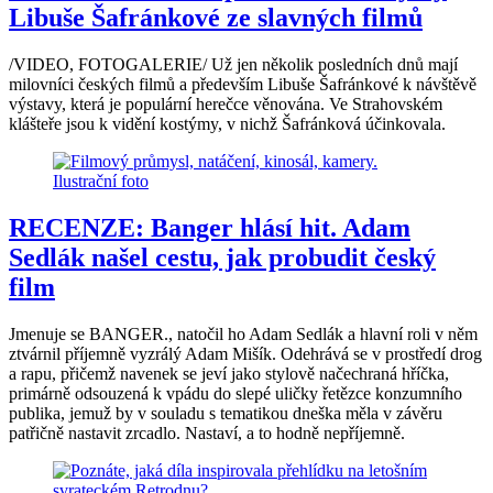
Libuše Šafránkové ze slavných filmů
/VIDEO, FOTOGALERIE/ Už jen několik posledních dnů mají
milovníci českých filmů a především Libuše Šafránkové k návštěvě
výstavy, která je populární herečce věnována. Ve Strahovském
klášteře jsou k vidění kostýmy, v nichž Šafránková účinkovala.
RECENZE: Banger hlásí hit. Adam
Sedlák našel cestu, jak probudit český
film
Jmenuje se BANGER., natočil ho Adam Sedlák a hlavní roli v něm
ztvárnil příjemně vyzrálý Adam Mišík. Odehrává se v prostředí drog
a rapu, přičemž navenek se jeví jako stylově načechraná hříčka,
primárně odsouzená k vpádu do slepé uličky řetězce konzumního
publika, jemuž by v souladu s tematikou dneška měla v závěru
patřičně nastavit zrcadlo. Nastaví, a to hodně nepříjemně.