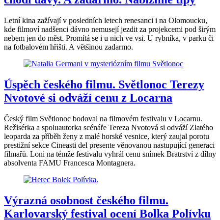
Letní kina zažívají v posledních letech renesanci i na Olomoucku,
kde filmoví nadšenci dávno nemusejí jezdit za projekcemi pod širým
nebem jen do měst. Promítá se i u nich ve vsi. U rybníka, v parku či
na fotbalovém hřišti. A většinou zadarmo.
Úspěch českého filmu. Světlonoc Terezy
Nvotové si odváží cenu z Locarna
Český film Světlonoc bodoval na filmovém festivalu v Locarnu.
Režisérka a spoluautorka scénáře Tereza Nvotová si odváží Zlatého
leoparda za příběh ženy z malé horské vesnice, který zaujal porotu
prestižní sekce Cineasti del presente věnovanou nastupující generaci
filmařů. Loni na témže festivalu vyhrál cenu snímek Bratrství z dílny
absolventa FAMU Francesca Montagnera.
Výrazná osobnost českého filmu.
Karlovarský festival ocení Bolka Polívku