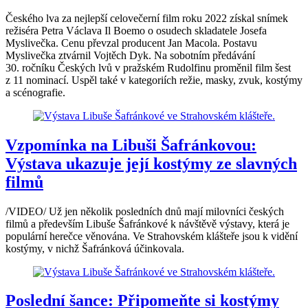
Českého lva za nejlepší celovečerní film roku 2022 získal snímek
režiséra Petra Václava Il Boemo o osudech skladatele Josefa
Myslivečka. Cenu převzal producent Jan Macola. Postavu
Myslivečka ztvárnil Vojtěch Dyk. Na sobotním předávání
30. ročníku Českých lvů v pražském Rudolfinu proměnil film šest
z 11 nominací. Uspěl také v kategoriích režie, masky, zvuk, kostýmy
a scénografie.
Vzpomínka na Libuši Šafránkovou:
Výstava ukazuje její kostýmy ze slavných
filmů
/VIDEO/ Už jen několik posledních dnů mají milovníci českých
filmů a především Libuše Šafránkové k návštěvě výstavy, která je
populární herečce věnována. Ve Strahovském klášteře jsou k vidění
kostýmy, v nichž Šafránková účinkovala.
Poslední šance: Připomeňte si kostýmy