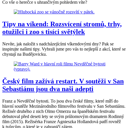
Co vše o herečce s uhrančivým pohledem víte?
Tipy na víkend: Rozsvícení stromů, trhy,
otužilci i zoo s tisíci světýlek
Nevíte, jak naložit s nadcházejícími víkendovými dny? Pak se
inspirujte našimi tipy. Vybrali jsme pro vás to nejlepší z akcí, které se
chystají na Budějovicku.
Český film zažívá restart. V soutěži v San
Sebastiánu jsou dva naši adepti
Franz a Nevděčné bytosti. To jsou dva české filmy, které míří do
hlavní soutěže Mezinárodního filmového festivalu v San Sebastiánu.
Režisér druhého z nich Olmo Omerzu na španělském festivalu
debutoval před deseti lety se svým průlomovým dramatem Rodinný
film (2015). Režisérka Franze Agnieszka Hollandová patří rovněž
k tvůrcům, o které je v zahraničí zájem.