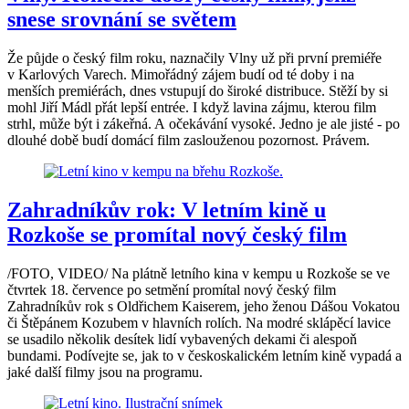
snese srovnání se světem
Že půjde o český film roku, naznačily Vlny už při první premiéře
v Karlových Varech. Mimořádný zájem budí od té doby i na
menších premiérách, dnes vstupují do široké distribuce. Stěží by si
mohl Jiří Mádl přát lepší entrée. I když lavina zájmu, kterou film
strhl, může být i zákeřná. A očekávání vysoké. Jedno je ale jisté - po
dlouhé době budí domácí film zaslouženou pozornost. Právem.
Zahradníkův rok: V letním kině u
Rozkoše se promítal nový český film
/FOTO, VIDEO/ Na plátně letního kina v kempu u Rozkoše se ve
čtvrtek 18. července po setmění promítal nový český film
Zahradníkův rok s Oldřichem Kaiserem, jeho ženou Dášou Vokatou
či Štěpánem Kozubem v hlavních rolích. Na modré sklápěcí lavice
se usadilo několik desítek lidí vybavených dekami či alespoň
bundami. Podívejte se, jak to v českoskalickém letním kině vypadá a
jaké další filmy jsou na programu.