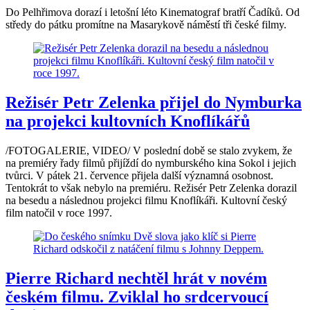
Do Pelhřimova dorazí i letošní léto Kinematograf bratří Čadíků. Od
středy do pátku promítne na Masarykově náměstí tři české filmy.
Režisér Petr Zelenka přijel do Nymburka
na projekci kultovních Knoflíkářů
/FOTOGALERIE, VIDEO/ V poslední době se stalo zvykem, že
na premiéry řady filmů přijíždí do nymburského kina Sokol i jejich
tvůrci. V pátek 21. července přijela další významná osobnost.
Tentokrát to však nebylo na premiéru. Režisér Petr Zelenka dorazil
na besedu a následnou projekci filmu Knoflíkáři. Kultovní český
film natočil v roce 1997.
Pierre Richard nechtěl hrát v novém
českém filmu. Zviklal ho srdcervoucí