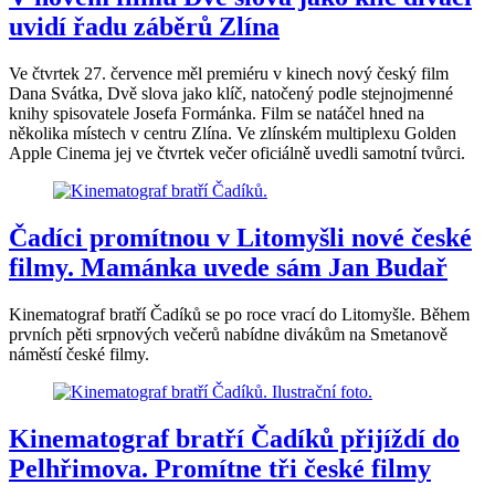
uvidí řadu záběrů Zlína
Ve čtvrtek 27. července měl premiéru v kinech nový český film
Dana Svátka, Dvě slova jako klíč, natočený podle stejnojmenné
knihy spisovatele Josefa Formánka. Film se natáčel hned na
několika místech v centru Zlína. Ve zlínském multiplexu Golden
Apple Cinema jej ve čtvrtek večer oficiálně uvedli samotní tvůrci.
Čadíci promítnou v Litomyšli nové české
filmy. Mamánka uvede sám Jan Budař
Kinematograf bratří Čadíků se po roce vrací do Litomyšle. Během
prvních pěti srpnových večerů nabídne divákům na Smetanově
náměstí české filmy.
Kinematograf bratří Čadíků přijíždí do
Pelhřimova. Promítne tři české filmy