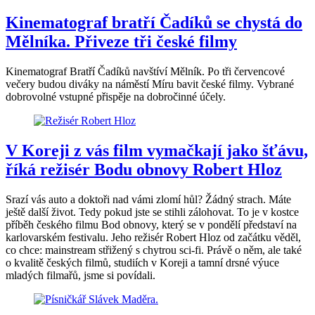
Kinematograf bratří Čadíků se chystá do
Mělníka. Přiveze tři české filmy
Kinematograf Bratří Čadíků navštíví Mělník. Po tři červencové
večery budou diváky na náměstí Míru bavit české filmy. Vybrané
dobrovolné vstupné přispěje na dobročinné účely.
V Koreji z vás film vymačkají jako šťávu,
říká režisér Bodu obnovy Robert Hloz
Srazí vás auto a doktoři nad vámi zlomí hůl? Žádný strach. Máte
ještě další život. Tedy pokud jste se stihli zálohovat. To je v kostce
příběh českého filmu Bod obnovy, který se v pondělí představí na
karlovarském festivalu. Jeho režisér Robert Hloz od začátku věděl,
co chce: mainstream střižený s chytrou sci-fi. Právě o něm, ale také
o kvalitě českých filmů, studiích v Koreji a tamní drsné výuce
mladých filmařů, jsme si povídali.