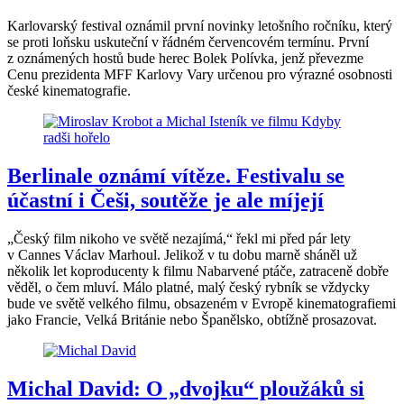
Karlovarský festival oznámil první novinky letošního ročníku, který
se proti loňsku uskuteční v řádném červencovém termínu. První
z oznámených hostů bude herec Bolek Polívka, jenž převezme
Cenu prezidenta MFF Karlovy Vary určenou pro výrazné osobnosti
české kinematografie.
Berlinale oznámí vítěze. Festivalu se
účastní i Češi, soutěže je ale míjejí
„Český film nikoho ve světě nezajímá,“ řekl mi před pár lety
v Cannes Václav Marhoul. Jelikož v tu dobu marně sháněl už
několik let koproducenty k filmu Nabarvené ptáče, zatraceně dobře
věděl, o čem mluví. Málo platné, malý český rybník se vždycky
bude ve světě velkého filmu, obsazeném v Evropě kinematografiemi
jako Francie, Velká Británie nebo Španělsko, obtížně prosazovat.
Michal David: O „dvojku“ ploužáků si