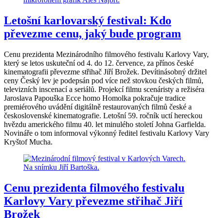
Letošní karlovarský festival: Kdo
převezme cenu, jaký bude program
Cenu prezidenta Mezinárodního filmového festivalu Karlovy Vary,
který se letos uskuteční od 4. do 12. července, za přínos české
kinematografii převezme střihač Jiří Brožek. Devítinásobný držitel
ceny Český lev je podepsán pod více než stovkou českých filmů,
televizních inscenací a seriálů. Projekcí filmu scenáristy a režiséra
Jaroslava Papouška Ecce homo Homolka pokračuje tradice
premiérového uvádění digitálně restaurovaných filmů české a
československé kinematografie. Letošní 59. ročník uctí hereckou
hvězdu amerického filmu 40. let minulého století Johna Garfielda.
Novináře o tom informoval výkonný ředitel festivalu Karlovy Vary
Kryštof Mucha.
Cenu prezidenta filmového festivalu
Karlovy Vary převezme střihač Jiří
Brožek