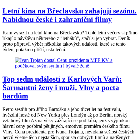
Letní kina na Břeclavsku zahajují sezónu.
Nabídnou české i zahraniční filmy
Kam vyrazit na letní kino na Břeclavsku? Teplé letní večery si přímo
říkají o návštěvu některého z "letňáků", stačí si jen vybrat. Deník
proto připravil výběr několika takových událostí, které se tento
týden, potažmo příští, uskuteční.
Top sedm událostí z Karlových Varů:
Šarmantní ženy i muži, Vlny a pocta
bardům
Retro sestřih pro Jiřího Bartošku a jeho třicet let na festivalu,
hvězdní hosté od New Yorku přes Londýn až po Berlín, norský
vztahový film Až na věky zažírající se pod kůži, jenž s výjimkou
hlavní ceny posbíral pět jiných, emotivní premiéra českého filmu
Vlny, Cena prezidenta pro Ivana Trojana, nevídaná sešlost českých
herců včetně těch nejstarších, spousta dobrých filmů a nadšených