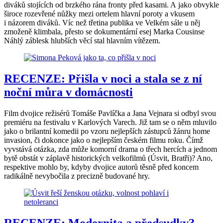
diváků stojících od brzkého rána fronty před kasami. A jako obvykle
široce rozevřené nůžky mezi ortelem hlavní poroty a vkusem
i názorem diváků. Víc než třetina publika ve Velkém sále u něj
zmoženě klimbala, přesto se dokumentární esej Marka Cousinse
Náhlý záblesk hlubších věcí stal hlavním vítězem.
RECENZE: Přišla v noci a stala se z ní
noční můra v domácnosti
Film dvojice režisérů Tomáše Pavlíčka a Jana Vejnara si odbyl svou
premiéru na festivalu v Karlových Varech. Již tam se o něm mluvilo
jako o brilantní komedii po vzoru nejlepších zástupců žánru home
invasion, či dokonce jako o nejlepším českém filmu roku. Čímž
vyvstává otázka, zda může komorní drama o třech hercích a jednom
bytě obstát v záplavě historických velkofilmů (Úsvit, Bratři)? Ano,
respektive mohlo by, kdyby dvojice autorů těsně před koncem
radikálně nevybočila z precizně budované hry.
RECENZE: Modernita a předsudky?