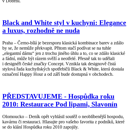
v Dobříši.
Black and White styl v kuchyni: Elegance
a luxus, rozhodně ne nuda
Praha – Černo-bílá je bezesporu klasická kombinace barev a zdálo
by se, že nemůže překvapit. Přitom stačí podívat se na tuhle
„elegantní dámu“ jen z trochu jiného úhlu a to, co se zdálo klasické
a fádní, může být rázem svěží a neotřelé. Přesně tak to udělali
i designéři české značky Concept. Vznikla tak designově čistá
stylová řada kuchyňských spotřebičů Black & White, která dostala
označení Happy Hour a od září bude dostupná v obchodech.
PŘEDSTAVUJEME - Hospůdka roku
2010: Restaurace Pod lipami, Slavonín
Olomoucko – Deník opět vyhlásil soutěž o neoblíbenější hospodu,
kavárnu či restauraci. Hlasujte pro vašeho favorita z podníků, které
se do klání Hospůdka roku 2010 zapojily.