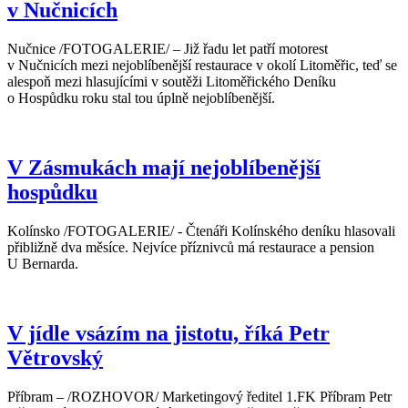
v Nučnicích
Nučnice /FOTOGALERIE/ – Již řadu let patří motorest
v Nučnicích mezi nejoblíbenější restaurace v okolí Litoměřic, teď se
alespoň mezi hlasujícími v soutěži Litoměřického Deníku
o Hospůdku roku stal tou úplně nejoblíbenější.
V Zásmukách mají nejoblíbenější
hospůdku
Kolínsko /FOTOGALERIE/ - Čtenáři Kolínského deníku hlasovali
přibližně dva měsíce. Nejvíce příznivců má restaurace a pension
U Bernarda.
V jídle vsázím na jistotu, říká Petr
Větrovský
Příbram – /ROZHOVOR/ Marketingový ředitel 1.FK Příbram Petr