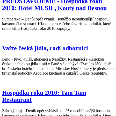
PŘEDSTAVUJEME - Hospůdka roku
2010: Hotel MUSIL, Kouty nad Desnou
Šumpersko – Deník opět vyhlásil soutěž o neoblíbenější hospodu,
kavárnu či restauraci. Hlasujte pro vašeho favorita z podníků, které
se do klání Hospůdka roku 2010 zapojily.
Vařte česká jídla, radí odborníci
Brno - Pivo, guláš, utopenci a tvarůžky. Restaurací s klasickou
českou nabídkou jídla a pití v Brně stále ubývá. Tvrdí to šéfkuchař
brněnského hotelu Internacional Miroslav Husák, který je předsedou
brněnské pobočky Asociace kuchařů a cukrářů České republiky.
Hospůdka roku 2010: Tam Tam
Restaurant
Zlínský kraj – Deník opět vyhlásil soutěž o neoblíbenější hospodu,
kavárnu či restauraci. Hlasujte pro vašeho favorita z podniků, které