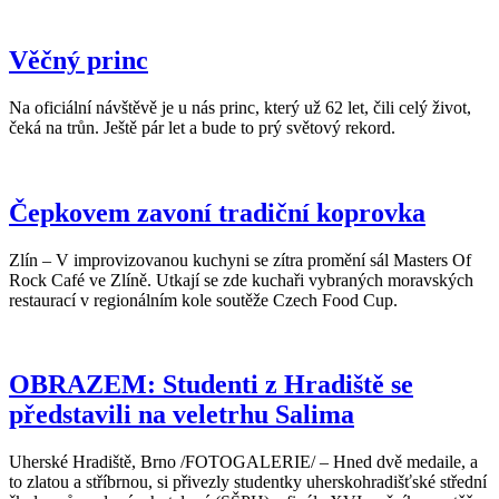
Věčný princ
Na oficiální návštěvě je u nás princ, který už 62 let, čili celý život,
čeká na trůn. Ještě pár let a bude to prý světový rekord.
Čepkovem zavoní tradiční koprovka
Zlín – V improvizovanou kuchyni se zítra promění sál Masters Of
Rock Café ve Zlíně. Utkají se zde kuchaři vybraných moravských
restaurací v regionálním kole soutěže Czech Food Cup.
OBRAZEM: Studenti z Hradiště se
představili na veletrhu Salima
Uherské Hradiště, Brno /FOTOGALERIE/ – Hned dvě medaile, a
to zlatou a stříbrnou, si přivezly studentky uherskohradišťské střední