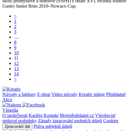
školy průmyslové a hotelové (SŠPH) z finále XVI. ročníku soutěže
Gastro Junior Brno 2010–Nowaco Cup.
<
1
2
3
…
8
9
10
11
12
13
14
>
Návody a šablony
E-shop
Video návody
Kreativ miluje
Předplatné
Akce
Vlmedia
O společnosti
Kariéra
Kontakt
Mojepředplatné.cz
Všeobecné
smluvní podmínky
Zásady zpracování osobních údajů
Cookies
Práva subjektů údajů
Zpracování dat