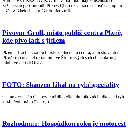
Brno /TEST RESTAURACÍ/ - V podniku mají zkušenosti se
zážitkovou gastronomií. Přenesli ji do restaurace cenově o skupinu
nižší. Zážitek si tak může dopřát víc lidí.
Pivovar Groll, místo poblíž centra Plzně,
kde pivo ladí s jídlem
Plzeň – Trochu stranou turisty zaplněného centra, a přesto vsrdci
Plzně stojí nedaleko stadionu ve Štruncových sadech soukromý
minipivovar GROLL.
FOTO: Skanzen lákal na rybí speciality
Chanovice – Do Chanovic mířili o víkendu milovníci jídla, ale i ryb
a rybaření, byl tu Den ryb.
Rozhodnuto: Hospůdkou roku je motorest