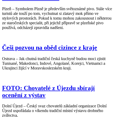
Plzeň – Symbolem Plzně je především světoznámé pivo. Stále více
turistů ale touží po tom, vychutnat si zlatavý mok přímo ve
stylových prostorách. Pokud k tomu mohou zakousnout i některou
ze staročeských specialit, při jejichž přípravě se plzeňské pivo
používá, odcházejí zpravidla nadšeni.
Češi pozvou na oběd cizince z kraje
Ostrava – Jak chutná tradiční česká kuchyně budou moci zjistit
Tunisané, Makedonci, Indové, Angolané, Korejci, Vietnamci a
Ukrajinci žijící v Moravskoslezském kraji.
FOTO: Chovatelé z Újezdu sbírají
ocenění z výstav
Dolní Újezd – Český svaz chovatelů základní organizace Dolní
Újezd uspořádala o víkendu tradiční místní výstavu drobného
zvířectva.