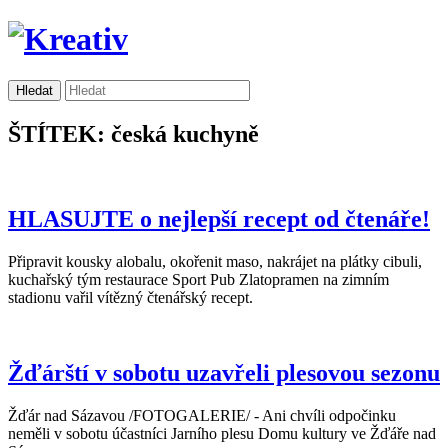
ŠTÍTEK: česká kuchyně
HLASUJTE o nejlepší recept od čtenáře!
Připravit kousky alobalu, okořenit maso, nakrájet na plátky cibuli,
kuchařský tým restaurace Sport Pub Zlatopramen na zimním
stadionu vařil vítězný čtenářský recept.
Žďárští v sobotu uzavřeli plesovou sezonu
Žďár nad Sázavou /FOTOGALERIE/ - Ani chvíli odpočinku
neměli v sobotu účastníci Jarního plesu Domu kultury ve Žďáře nad