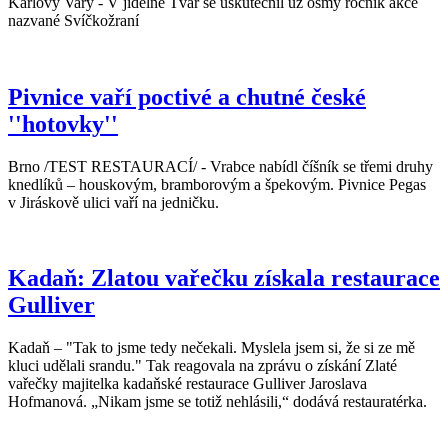
Karlovy Vary - V jídelně Tvar se uskutečnil už osmý ročník akce
nazvané Svíčkožraní
Pivnice vaří poctivé a chutné české
''hotovky''
Brno /TEST RESTAURACÍ/ - Vrabce nabídl číšník se třemi druhy
knedlíků – houskovým, bramborovým a špekovým. Pivnice Pegas
v Jiráskově ulici vaří na jedničku.
Kadaň: Zlatou vařečku získala restaurace
Gulliver
Kadaň – "Tak to jsme tedy nečekali. Myslela jsem si, že si ze mě
kluci udělali srandu." Tak reagovala na zprávu o získání Zlaté
vařečky majitelka kadaňské restaurace Gulliver Jaroslava
Hofmanová. „Nikam jsme se totiž nehlásili,“ dodává restauratérka.