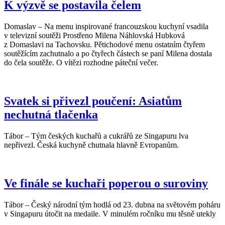
K výzvě se postavila čelem
Domaslav – Na menu inspirované francouzskou kuchyní vsadila
v televizní soutěži Prostřeno Milena Náhlovská Hubková
z Domaslavi na Tachovsku. Pětichodové menu ostatním čtyřem
soutěžícím zachutnalo a po čtyřech částech se paní Milena dostala
do čela soutěže. O vítězi rozhodne páteční večer.
Svatek si přivezl poučení: Asiatům
nechutná tlačenka
Tábor – Tým českých kuchařů a cukrářů ze Singapuru lva
nepřivezl. Česká kuchyně chutnala hlavně Evropanům.
Ve finále se kuchaři poperou o suroviny
Tábor – Český národní tým hodlá od 23. dubna na světovém poháru
v Singapuru útočit na medaile. V minulém ročníku mu těsně utekly