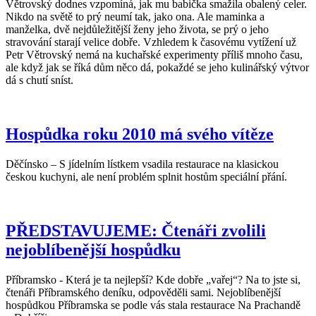
Větrovský dodnes vzpomíná, jak mu babička smažila obalený celer.
Nikdo na světě to prý neumí tak, jako ona. Ale maminka a
manželka, dvě nejdůležitější ženy jeho života, se prý o jeho
stravování starají velice dobře. Vzhledem k časovému vytížení už
Petr Větrovský nemá na kuchařské experimenty příliš mnoho času,
ale když jak se říká dům něco dá, pokaždé se jeho kulinářský výtvor
dá s chutí sníst.
Hospůdka roku 2010 má svého vítěze
Děčínsko – S jídelním lístkem vsadila restaurace na klasickou
českou kuchyni, ale není problém splnit hostům speciální přání.
PŘEDSTAVUJEME: Čtenáři zvolili
nejoblíbenější hospůdku
Příbramsko - Která je ta nejlepší? Kde dobře „vařej“? Na to jste si,
čtenáři Příbramského deníku, odpověděli sami. Nejoblíbenější
hospůdkou Příbramska se podle vás stala restaurace Na Prachandě