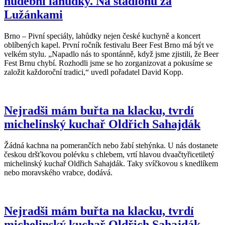
hudební lahůdky. Na stadionu za
Lužánkami
Brno – Pivní speciály, lahůdky nejen české kuchyně a koncert
oblíbených kapel. První ročník festivalu Beer Fest Brno má být ve
velkém stylu. „Napadlo nás to spontánně, když jsme zjistili, že Beer
Fest Brnu chybí. Rozhodli jsme se ho zorganizovat a pokusíme se
založit každoroční tradici,“ uvedl pořadatel David Kopp.
Nejradši mám buřta na klacku, tvrdí
michelinský kuchař Oldřich Sahajdák
Žádná kachna na pomerančích nebo žabí stehýnka. U nás dostanete
českou dršťkovou polévku s chlebem, vrtí hlavou dvaačtyřicetiletý
michelinský kuchař Oldřich Sahajdák. Taky svíčkovou s knedlíkem
nebo moravského vrabce, dodává.
Nejradši mám buřta na klacku, tvrdí
michelinský kuchař Oldřich Sahajdák