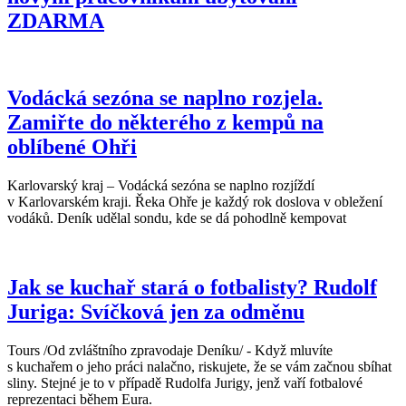
ZDARMA
Vodácká sezóna se naplno rozjela.
Zamiřte do některého z kempů na
oblíbené Ohři
Karlovarský kraj – Vodácká sezóna se naplno rozjíždí
v Karlovarském kraji. Řeka Ohře je každý rok doslova v obležení
vodáků. Deník udělal sondu, kde se dá pohodlně kempovat
Jak se kuchař stará o fotbalisty? Rudolf
Juriga: Svíčková jen za odměnu
Tours /Od zvláštního zpravodaje Deníku/ - Když mluvíte
s kuchařem o jeho práci nalačno, riskujete, že se vám začnou sbíhat
sliny. Stejné je to v případě Rudolfa Jurigy, jenž vaří fotbalové
reprezentaci během Eura.