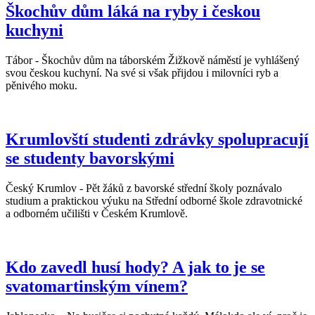
Škochův dům láká na ryby i českou
kuchyni
Tábor - Škochův dům na táborském Žižkově náměstí je vyhlášený
svou českou kuchyní. Na své si však přijdou i milovníci ryb a
pěnivého moku.
Krumlovští studenti zdrávky spolupracují
se studenty bavorskými
Český Krumlov - Pět žáků z bavorské střední školy poznávalo
studium a praktickou výuku na Střední odborné škole zdravotnické
a odborném učilišti v Českém Krumlově.
Kdo zavedl husí hody? A jak to je se
svatomartinským vínem?