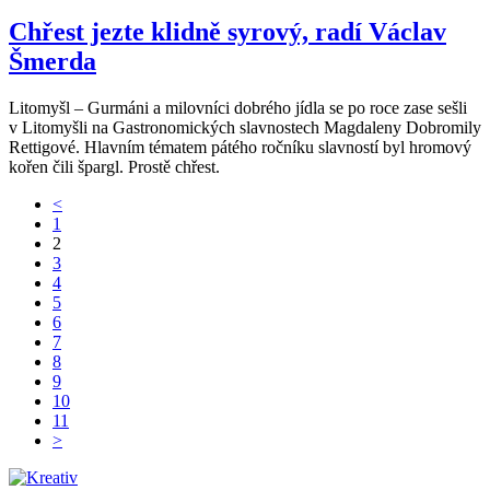
Chřest jezte klidně syrový, radí Václav
Šmerda
Litomyšl – Gurmáni a milovníci dobrého jídla se po roce zase sešli
v Litomyšli na Gastronomických slavnostech Magdaleny Dobromily
Rettigové. Hlavním tématem pátého ročníku slavností byl hromový
kořen čili špargl. Prostě chřest.
<
1
2
3
4
5
6
7
8
9
10
11
>