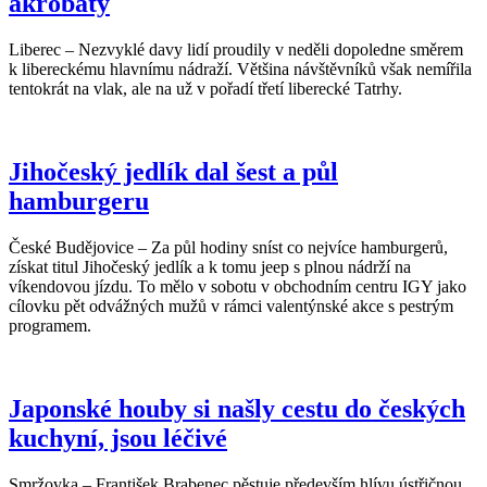
akrobaty
Liberec – Nezvyklé davy lidí proudily v neděli dopoledne směrem
k libereckému hlavnímu nádraží. Většina návštěvníků však nemířila
tentokrát na vlak, ale na už v pořadí třetí liberecké Tatrhy.
Jihočeský jedlík dal šest a půl
hamburgeru
České Budějovice – Za půl hodiny sníst co nejvíce hamburgerů,
získat titul Jihočeský jedlík a k tomu jeep s plnou nádrží na
víkendovou jízdu. To mělo v sobotu v obchodním centru IGY jako
cílovku pět odvážných mužů v rámci valentýnské akce s pestrým
programem.
Japonské houby si našly cestu do českých
kuchyní, jsou léčivé
Smržovka – František Brabenec pěstuje především hlívu ústřičnou,