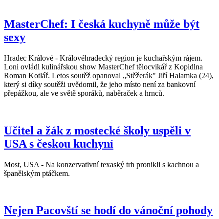
MasterChef: I česká kuchyně může být
sexy
Hradec Králové - Královéhradecký region je kuchařským rájem.
Loni ovládl kulinářskou show MasterChef tělocvikář z Kopidlna
Roman Kotlář. Letos soutěž opanoval „Stěžerák" Jiří Halamka (24),
který si díky soutěži uvědomil, že jeho místo není za bankovní
přepážkou, ale ve světě sporáků, naběraček a hrnců.
Učitel a žák z mostecké školy uspěli v
USA s českou kuchyní
Most, USA - Na konzervativní texaský trh pronikli s kachnou a
španělským ptáčkem.
Nejen Pacovští se hodí do vánoční pohody