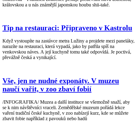
královskou a u nás známější japonskou houbu shii-také.
Tip na restauraci: Připraveno v Kastrolu
Když vystoupíte na zastávce metra Lužiny a projdete mezi paneláky,
narazíte na restauraci, která vypadá, jako by patřila spíš na
venkovskou náves. A její kuchyně tomu také odpovídá. Je poctivá,
převážně česká a vynikající.
Vše, jen ne nudné exponáty. V muzeu
naučí vařit, v zoo zbaví fobií
/INFOGRAFIKA/ Muzea a další instituce se všemožně snaží, aby
se k nim návštěvníci vraceli. Zemědělské muzeum pořádá lekce
vaření tradiční české kuchyně, v zoo nabízejí kurz, kde se můžete
zbavit fobie například z pavouků nebo hadů