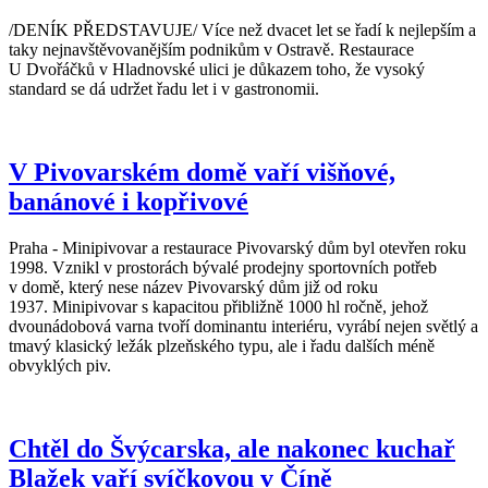
/DENÍK PŘEDSTAVUJE/ Více než dvacet let se řadí k nejlepším a
taky nejnavštěvovanějším podnikům v Ostravě. Restaurace
U Dvořáčků v Hladnovské ulici je důkazem toho, že vysoký
standard se dá udržet řadu let i v gastronomii.
V Pivovarském domě vaří višňové,
banánové i kopřivové
Praha - Minipivovar a restaurace Pivovarský dům byl otevřen roku
1998. Vznikl v prostorách bývalé prodejny sportovních potřeb
v domě, který nese název Pivovarský dům již od roku
1937. Minipivovar s kapacitou přibližně 1000 hl ročně, jehož
dvounádobová varna tvoří dominantu interiéru, vyrábí nejen světlý a
tmavý klasický ležák plzeňského typu, ale i řadu dalších méně
obvyklých piv.
Chtěl do Švýcarska, ale nakonec kuchař
Blažek vaří svíčkovou v Číně