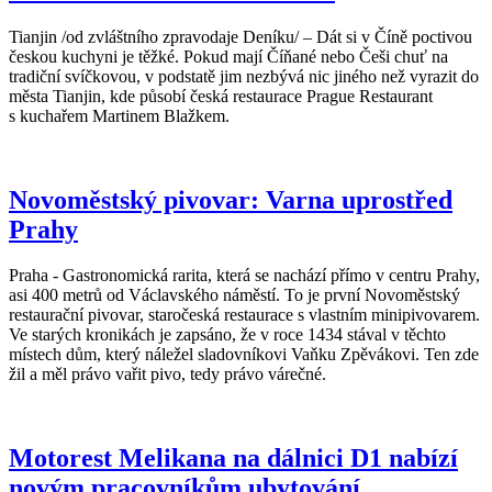
Tianjin /od zvláštního zpravodaje Deníku/ – Dát si v Číně poctivou
českou kuchyni je těžké. Pokud mají Číňané nebo Češi chuť na
tradiční svíčkovou, v podstatě jim nezbývá nic jiného než vyrazit do
města Tianjin, kde působí česká restaurace Prague Restaurant
s kuchařem Martinem Blažkem.
Novoměstský pivovar: Varna uprostřed
Prahy
Praha - Gastronomická rarita, která se nachází přímo v centru Prahy,
asi 400 metrů od Václavského náměstí. To je první Novoměstský
restaurační pivovar, staročeská restaurace s vlastním minipivovarem.
Ve starých kronikách je zapsáno, že v roce 1434 stával v těchto
místech dům, který náležel sladovníkovi Vaňku Zpěvákovi. Ten zde
žil a měl právo vařit pivo, tedy právo várečné.
Motorest Melikana na dálnici D1 nabízí
novým pracovníkům ubytování