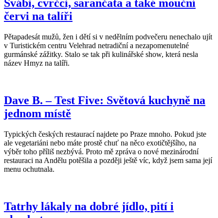
Švábi, cvrčci, sarančata a také mouční
červi na talíři
Pětapadesát mužů, žen i dětí si v nedělním podvečeru nenechalo ujít
v Turistickém centru Velehrad netradiční a nezapomenutelné
gurmánské zážitky. Stalo se tak při kulinářské show, která nesla
název Hmyz na talíři.
Dave B. – Test Five: Světová kuchyně na
jednom místě
Typických českých restaurací najdete po Praze mnoho. Pokud jste
ale vegetariáni nebo máte prostě chuť na něco exotičtějšího, na
výběr toho příliš nezbývá. Proto mě zpráva o nové mezinárodní
restauraci na Andělu potěšila a později ještě víc, když jsem sama její
menu ochutnala.
Tatrhy lákaly na dobré jídlo, pití i