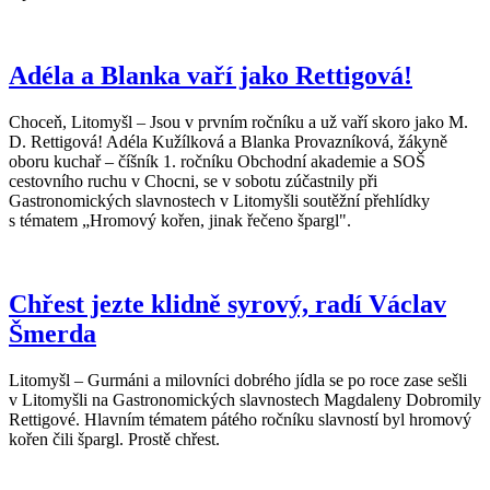
Adéla a Blanka vaří jako Rettigová!
Choceň, Litomyšl – Jsou v prvním ročníku a už vaří skoro jako M.
D. Rettigová! Adéla Kužílková a Blanka Provazníková, žákyně
oboru kuchař – číšník 1. ročníku Obchodní akademie a SOŠ
cestovního ruchu v Chocni, se v sobotu zúčastnily při
Gastronomických slavnostech v Litomyšli soutěžní přehlídky
s tématem „Hromový kořen, jinak řečeno špargl".
Chřest jezte klidně syrový, radí Václav
Šmerda
Litomyšl – Gurmáni a milovníci dobrého jídla se po roce zase sešli
v Litomyšli na Gastronomických slavnostech Magdaleny Dobromily
Rettigové. Hlavním tématem pátého ročníku slavností byl hromový
kořen čili špargl. Prostě chřest.