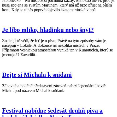
Jablonecko – Na husičce si pochutná každý. Málokdo ale ví, proč je
husa spojena se svatým Martinem, který má už brzo přijet na bílém
koni. Kdy se u nás poprvé objevilo svatomartinské víno?
Je libo mlíko, hladinku nebo šnyt?
Znalci jistě vědí, že řeč je o pivu. Právě na tyto způsoby vám je
načepují v Lokále. A dokonce na několika místech v Praze.
Příjemnou vesnickou atmosférou vyniká ten v Kunraticích, který se
jmenuje U Zavadilů.
Dejte si Michala k snídani
Zábavné a poučné představení zároveň nabízí legendární bavič
Michal pod názvem Michal k snídani.
Festival nabídne šedesát druhů piva a