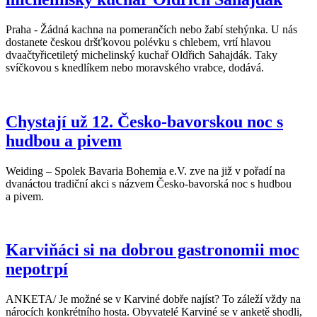
Praha - Žádná kachna na pomerančích nebo žabí stehýnka. U nás
dostanete českou dršťkovou polévku s chlebem, vrtí hlavou
dvaačtyřicetiletý michelinský kuchař Oldřich Sahajdák. Taky
svíčkovou s knedlíkem nebo moravského vrabce, dodává.
Chystají už 12. Česko-bavorskou noc s
hudbou a pivem
Weiding – Spolek Bavaria Bohemia e.V. zve na již v pořadí na
dvanáctou tradiční akci s názvem Česko-bavorská noc s hudbou
a pivem.
Karviňáci si na dobrou gastronomii moc
nepotrpí
ANKETA/ Je možné se v Karviné dobře najíst? To záleží vždy na
nárocích konkrétního hosta. Obyvatelé Karviné se v anketě shodli,