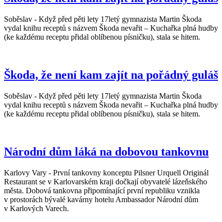
Soběslav - Když před pěti lety 17letý gymnazista Martin Škoda
vydal knihu receptů s názvem Škoda nevařit – Kuchařka plná hudby
(ke každému receptu přidal oblíbenou písničku), stala se hitem.
Škoda, že není kam zajít na pořádný guláš
Soběslav - Když před pěti lety 17letý gymnazista Martin Škoda
vydal knihu receptů s názvem Škoda nevařit – Kuchařka plná hudby
(ke každému receptu přidal oblíbenou písničku), stala se hitem.
Národní dům láká na dobovou tankovnu
Karlovy Vary - První tankovny konceptu Pilsner Urquell Originál
Restaurant se v Karlovarském kraji dočkají obyvatelé lázeňského
města. Dobová tankovna připomínající první republiku vznikla
v prostorách bývalé kavárny hotelu Ambassador Národní dům
v Karlových Varech.