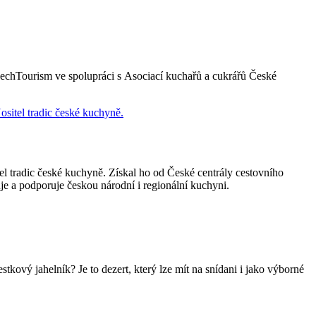
CzechTourism ve spolupráci s Asociací kuchařů a cukrářů České
tel tradic české kuchyně. Získal ho od České centrály cestovního
e a podporuje českou národní i regionální kuchyni.
tkový jahelník? Je to dezert, který lze mít na snídani i jako výborné