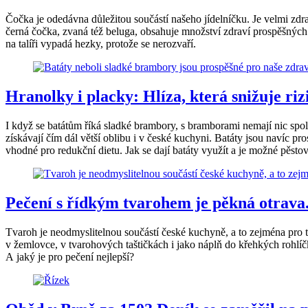
Čočka je odedávna důležitou součástí našeho jídelníčku. Je velmi zdra
černá čočka, zvaná též beluga, obsahuje množství zdraví prospěšných
na talíři vypadá hezky, protože se nerozvaří.
Hranolky i placky: Hlíza, která snižuje riz
I když se batátům říká sladké brambory, s bramborami nemají nic spole
získávají čím dál větší oblibu i v české kuchyni. Batáty jsou navíc pros
vhodné pro redukční dietu. Jak se dají batáty využít a je možné pěstov
Pečení s řídkým tvarohem je pěkná otrava. 
Tvaroh je neodmyslitelnou součástí české kuchyně, a to zejména pro ty
v žemlovce, v tvarohových taštičkách i jako náplň do křehkých rohlíčků
A jaký je pro pečení nejlepší?