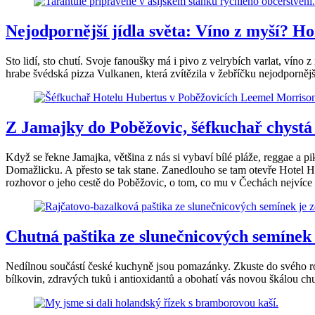
Nejodpornější jídla světa: Víno z myší? Ho
Sto lidí, sto chutí. Svoje fanoušky má i pivo z velrybích varlat, ví
hrabe švédská pizza Vulkanen, která zvítězila v žebříčku nejodpornějš
Z Jamajky do Poběžovic, šéfkuchař chystá
Když se řekne Jamajka, většina z nás si vybaví bílé pláže, reggae a pi
Domažlicku. A přesto se tak stane. Zanedlouho se tam otevře Hotel
rozhovor o jeho cestě do Poběžovic, o tom, co mu v Čechách nejvíce 
Chutná paštika ze slunečnicových semínek 
Nedílnou součástí české kuchyně jsou pomazánky. Zkuste do svého rod
bílkovin, zdravých tuků i antioxidantů a obohatí vás novou škálou chutí