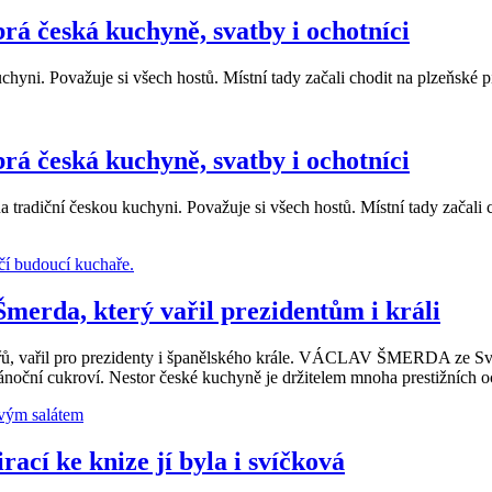
á česká kuchyně, svatby i ochotníci
hyni. Považuje si všech hostů. Místní tady začali chodit na plzeňské
á česká kuchyně, svatby i ochotníci
diční českou kuchyni. Považuje si všech hostů. Místní tady začali c
Šmerda, který vařil prezidentům i králi
ů, vařil pro prezidenty i španělského krále. VÁCLAV ŠMERDA ze Svitav
ánoční cukroví. Nestor české kuchyně je držitelem mnoha prestižních o
irací ke knize jí byla i svíčková