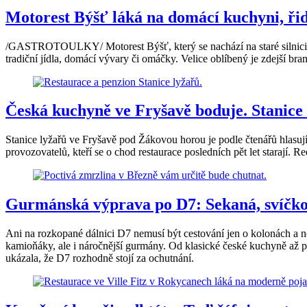
Motorest Býšť láká na domácí kuchyni, řid
/GASTROTOULKY/ Motorest Býšť, který se nachází na staré silnici I/35
tradiční jídla, domácí vývary či omáčky. Velice oblíbený je zdejší b
Česká kuchyně ve Fryšavě boduje. Stanice l
Stanice lyžařů ve Fryšavě pod Žákovou horou je podle čtenářů hlasuj
provozovatelů, kteří se o chod restaurace posledních pět let starají. 
Gurmánská výprava po D7: Sekaná, svíčkov
Ani na rozkopané dálnici D7 nemusí být cestování jen o kolonách a 
kamioňáky, ale i náročnější gurmány. Od klasické české kuchyně až po
ukázala, že D7 rozhodně stojí za ochutnání.