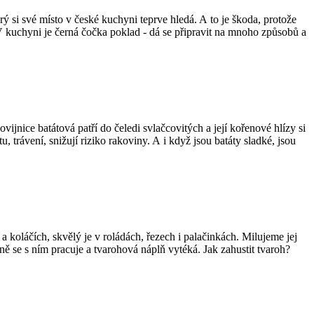
ý si své místo v české kuchyni teprve hledá. A to je škoda, protože
V kuchyni je černá čočka poklad - dá se připravit na mnoho způsobů a
jnice batátová patří do čeledi svlačcovitých a její kořenové hlízy si
u, trávení, snižují riziko rakoviny. A i když jsou batáty sladké, jsou
 koláčích, skvělý je v roládách, řezech i palačinkách. Milujeme jej
tně se s ním pracuje a tvarohová náplň vytéká. Jak zahustit tvaroh?