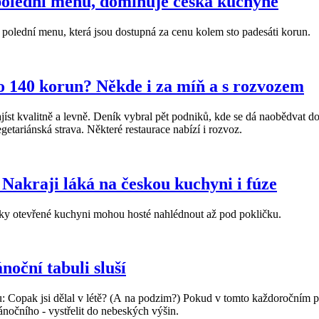
polední menu, dominuje česká kuchyně
na polední menu, která jsou dostupná za cenu kolem sto padesáti korun.
140 korun? Někde i za míň a s rozvozem
najíst kvalitně a levně. Deník vybral pět podniků, kde se dá naobědvat do
getariánská strava. Některé restaurace nabízí i rozvoz.
 Nakraji láká na českou kuchyni i fúze
íky otevřené kuchyni mohou hosté nahlédnout až pod pokličku.
noční tabuli sluší
kou: Copak jsi dělal v létě? (A na podzim?) Pokud v tomto každoročn
nočního - vystřelit do nebeských výšin.