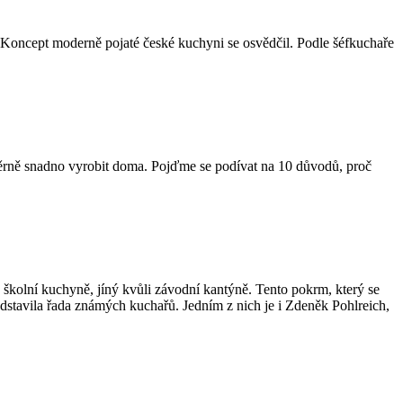
 Koncept moderně pojaté české kuchyni se osvědčil. Podle šéfkuchaře
měrně snadno vyrobit doma. Pojďme se podívat na 10 důvodů, proč
školní kuchyně, jíný kvůli závodní kantýně. Tento pokrm, který se
edstavila řada známých kuchařů. Jedním z nich je i Zdeněk Pohlreich,