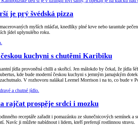
rší je prý švédská pizza
no z macerovaných myších mláďat, knedlíky plné krve nebo tarantule peč
ích jídel uplynulého roku.
 českou kuchyni s chutěmi Karibiku
kantní jídla provoněná chilli a skořicí. Jen málokdo by čekal, že jídla
 Hubertus, kde bude moderní českou kuchyni s jemným jamajským dotek
zachutnalo. V rozhovoru nalákal Leemel Morrison i na to, co bude v Po
a rajčat prospěje srdci i mozku
inného receptáře zařadit i pomazánku ze slunečnicových semínek a suš
. Navíc ji můžete nabídnout i lidem, kteří preferují rostlinnou stravu.