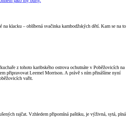
ené na klacku – oblíbená svačinka kambodžských dětí. Kam se na to
 šéfkuchaře z tohoto karibského ostrova ochutnáte v Poběžovicích na
em připravovat Leemel Morrison. A právě s ním přinášíme nyní
běžovicích vařit.
ených rajčat. Vzhledem připomíná paštiku, je výživná, sytá, plná