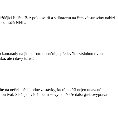
ždějící řidiče. Bez polotovarů a s důrazem na čerstvé suroviny nabízí
oho z hráčů NHL.
bo kamarády na jídlo. Toto ocenění je především zásluhou dvou
a, ale i davy turistů.
te na nečekaně lahodné zastávky, které potěší nejen unavené
ou tvář. Stačí jen vědět, kam se vydat. Naše další gastrovýprava