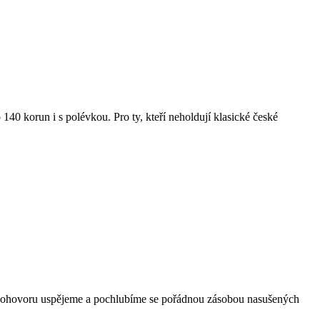
 140 korun i s polévkou. Pro ty, kteří neholdují klasické české
ím pohovoru uspějeme a pochlubíme se pořádnou zásobou nasušených