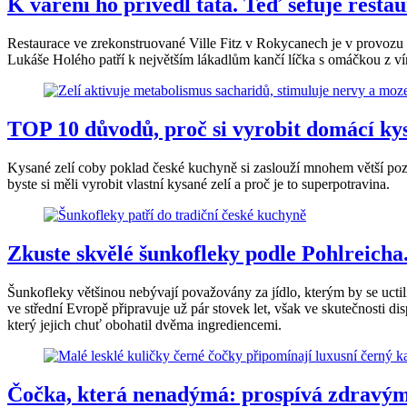
K vaření ho přivedl táta. Teď šéfuje restau
Restaurace ve zrekonstruované Ville Fitz v Rokycanech je v provozu 
Lukáše Holého patří k největším lákadlům kančí líčka s omáčkou z vín
TOP 10 důvodů, proč si vyrobit domácí kys
Kysané zelí coby poklad české kuchyně si zaslouží mnohem větší poz
byste si měli vyrobit vlastní kysané zelí a proč je to superpotravina.
Zkuste skvělé šunkofleky podle Pohlreicha.
Šunkofleky většinou nebývají považovány za jídlo, kterým by se ucti
ve střední Evropě připravuje už pár stovek let, však ve skutečnosti 
který jejich chuť obohatil dvěma ingrediencemi.
Čočka, která nenadýmá: prospívá zdravý