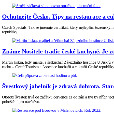
Ochutnejte Česko. Tipy na restaurace a c
Czech Specials. Tak se jmenuje certifikát, který nejlepším tuzemský
republiky.
Známe Nositele tradic české kuchyně. Je z
Martin Jiskra, tedy majitel a šéfkuchař Zájezdního hostince U Jiskrů 
ruchu – CzechTourism a Asociace kuchařů a cukrářů České republiky v
Švestkový jahelník je zdravá dobrota. Sta
Období švestek trvá od začátku července až do září a byl by hřích těc
pohoštění pro návštěvu.