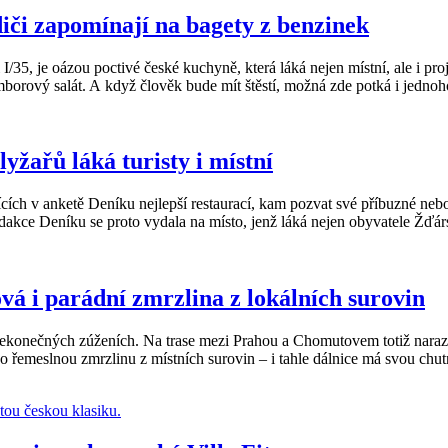
iči zapomínají na bagety z benzinek
, je oázou poctivé české kuchyně, která láká nejen místní, ale i projí
ramborový salát. A když člověk bude mít štěstí, možná zde potká i jedn
yžařů láká turisty i místní
ících v anketě Deníku nejlepší restaurací, kam pozvat své příbuzné ne
Redakce Deníku se proto vydala na místo, jenž láká nejen obyvatele Žďársk
á i parádní zmrzlina z lokálních surovin
nekonečných zúženích. Na trase mezi Prahou a Chomutovem totiž narazí
 řemeslnou zmrzlinu z místních surovin – i tahle dálnice má svou chutn