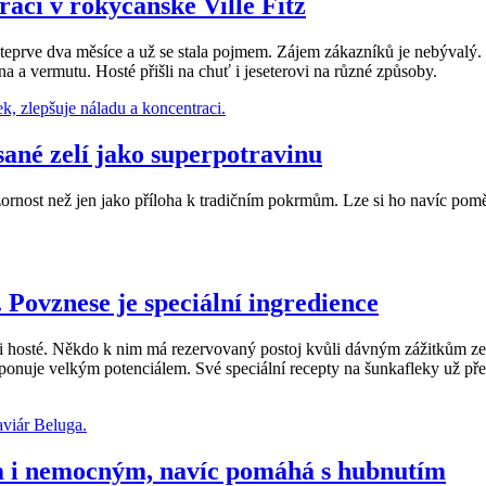
raci v rokycanské Ville Fitz
teprve dva měsíce a už se stala pojmem. Zájem zákazníků je nebývalý.
a a vermutu. Hosté přišli na chuť i jeseterovi na různé způsoby.
ané zelí jako superpotravinu
ornost než jen jako příloha k tradičním pokrmům. Lze si ho navíc po
 Povznese je speciální ingredience
li hosté. Někdo k nim má rezervovaný postoj kvůli dávným zážitkům ze 
disponuje velkým potenciálem. Své speciální recepty na šunkafleky už př
m i nemocným, navíc pomáhá s hubnutím