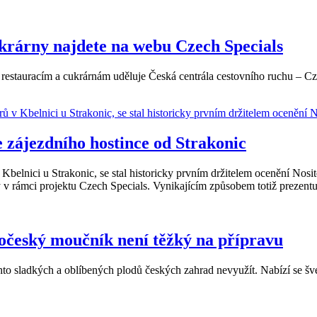
ukrárny najdete na webu Czech Specials
m restauracím a cukrárnám uděluje Česká centrála cestovního ruchu – 
e zájezdního hostince od Strakonic
v Kbelnici u Strakonic, se stal historicky prvním držitelem ocenění Nosi
 rámci projektu Czech Specials. Vynikajícím způsobem totiž prezentuj
ročeský moučník není těžký na přípravu
hto sladkých a oblíbených plodů českých zahrad nevyužít. Nabízí se šves