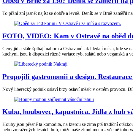
Oběd v Brně za 150? Deník se zaměřil na 
To přání zní jasně: najíst se dobře a levně. Deník se v Brně zaměřil 
FOTO, VIDEO: Kam v Ostravě na oběd do 
Ceny jídla stále šplhají nahoru a Ostravané tak hledají místa, kde se 
kuchyni, jsou k dispozici různé variace ryb, salátů nebo veganská a ve
Propojili gastronomii a design. Restaurace
Nový liberecký podnik oslaví brzy oslaví měsíc v ostrém provozu. D
Kuba, houbovec, kapustnica. Jídla z hub vá
Houby jsou přesně ta komodita, na kterou se zima ptá tradiční otáz
nebo zmražených lesních hub, může naše zimní menu - včetně toho vá