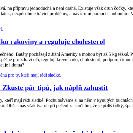
vá, na přípravu jednoduchá a není drahá. Existuje však druh čočky, kter
 látek, nezpůsobuje trávicí problémy, a navíc umí pomoci s hubnutím. 
iko rakoviny a reguluje cholesterol
čného. Batáty pocházejí z Jižní Ameriky a mohou být až 5 kg těžké. Povi
pěšné pro zdraví očí, regulují krevní cukr, cholesterol, podporují imunit
at je i doma?
Zkuste pár tipů, jak náplň zahustit
, kteří mají rádi sladké. Pochutnáváme si na něm v kynutých buchtách a
. Občas nás však tvaroh při pečení zaskočí tím, že je příliš řídký, špa