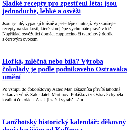
Sladké recepty pro zpestření léta: jsou
jednoduché, lehké a osvěží
Jsou rychlé, vypadají krásně a ještě lépe chutnají. Vyzkoušejte
recepty na sladkosti, které si nejlépe vychutnáte právě v létě.
Například osvěžující domácí cappuccino či tvarohový dortík
s čerstvým ovocem.
Hořká, mléčná nebo bílá? Výroba
čokolády je podle podnikavého Ostraváka
umění
Po vstupu do čokoládovny Aztec Man zákazníka přivítá lahodná
kakaová vůně. Zakladateli Martinovi Poláškovi v Ostravě chyběla
kvalitní čokoláda. A tak ji začal vyrábět sám.
Lanžhotský historický kalendář: děkovný
dopis hasičům od Kuffnera