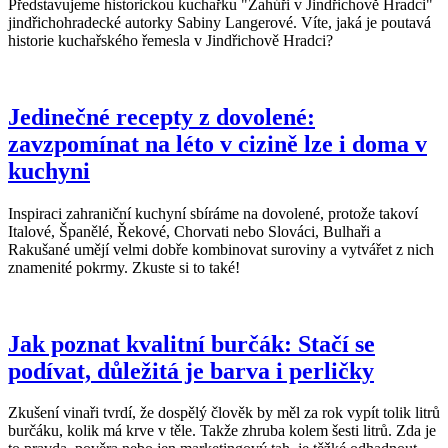
Představujeme historickou kuchařku "Žahúři v Jindřichově Hradci"
jindřichohradecké autorky Sabiny Langerové. Víte, jaká je poutavá
historie kuchařského řemesla v Jindřichově Hradci?
Jedinečné recepty z dovolené:
zavzpomínat na léto v cizině lze i doma v
kuchyni
Inspiraci zahraniční kuchyní sbíráme na dovolené, protože takoví
Italové, Španělé, Řekové, Chorvati nebo Slováci, Bulhaři a
Rakušané umějí velmi dobře kombinovat suroviny a vytvářet z nich
znamenité pokrmy. Zkuste si to také!
Jak poznat kvalitní burčák: Stačí se
podívat, důležitá je barva i perličky
Zkušení vinaři tvrdí, že dospělý člověk by měl za rok vypít tolik litrů
burčáku, kolik má krve v těle. Takže zhruba kolem šesti litrů. Zda je