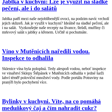
Jablka v kuchyni: Lze je využít na sladké
pečení, ale i do salátů
Jablka patří mezi naše nejoblíbenější ovoci, na podzim navíc vrcholí
jejich sklizeň. Jak je využít v kuchyni? Ideálně na sladké pečení, ale
i na salát. Vyzkoušejte naše recepty na lívance, štrůdl, muffiny či
mrkvový salát s jablky a křenem. Určitě si pochutnáte.
Víno v Mutěnicích naředili vodou.
Inspekce to odhalila
Sklenice vína byla poloplná. Tedy alespoň vodou, neboť inspekce
ve vinařství Sklepy Štěpánek v Mutěnicích odhalila v jedné šarži
lahví téměř poloviční množství vody. Podle portálu Potraviny na
pranýři bylo pochybení více.
Bylinky v kuchyni. Víte, na co pomáhá
meduňkový čaj a čím nahradit cukr?