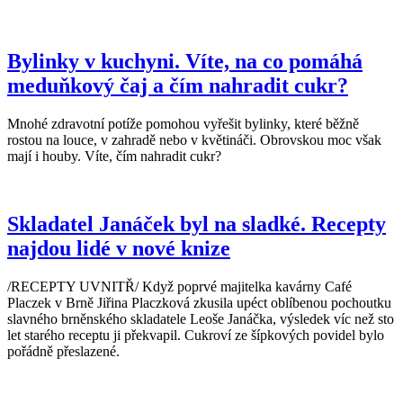
Bylinky v kuchyni. Víte, na co pomáhá
meduňkový čaj a čím nahradit cukr?
Mnohé zdravotní potíže pomohou vyřešit bylinky, které běžně
rostou na louce, v zahradě nebo v květináči. Obrovskou moc však
mají i houby. Víte, čím nahradit cukr?
Skladatel Janáček byl na sladké. Recepty
najdou lidé v nové knize
/RECEPTY UVNITŘ/ Když poprvé majitelka kavárny Café
Placzek v Brně Jiřina Placzková zkusila upéct oblíbenou pochoutku
slavného brněnského skladatele Leoše Janáčka, výsledek víc než sto
let starého receptu ji překvapil. Cukroví ze šípkových povidel bylo
pořádně přeslazené.