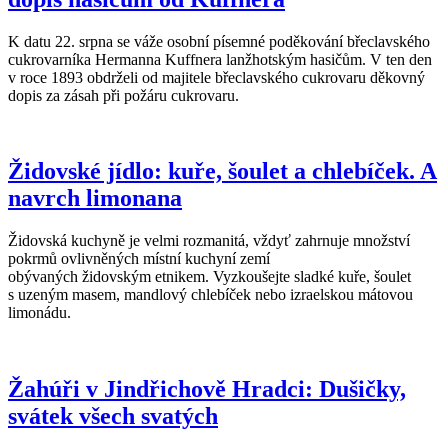
K datu 22. srpna se váže osobní písemné poděkování břeclavského
cukrovarníka Hermanna Kuffnera lanžhotským hasičům. V ten den
v roce 1893 obdrželi od majitele břeclavského cukrovaru děkovný
dopis za zásah při požáru cukrovaru.
Židovské jídlo: kuře, šoulet a chlebíček. A
navrch limonana
Židovská kuchyně je velmi rozmanitá, vždyť zahrnuje množství
pokrmů ovlivněných místní kuchyní zemí
obývaných židovským etnikem. Vyzkoušejte sladké kuře, šoulet
s uzeným masem, mandlový chlebíček nebo izraelskou mátovou
limonádu.
Žahúři v Jindřichově Hradci: Dušičky,
svátek všech svatých