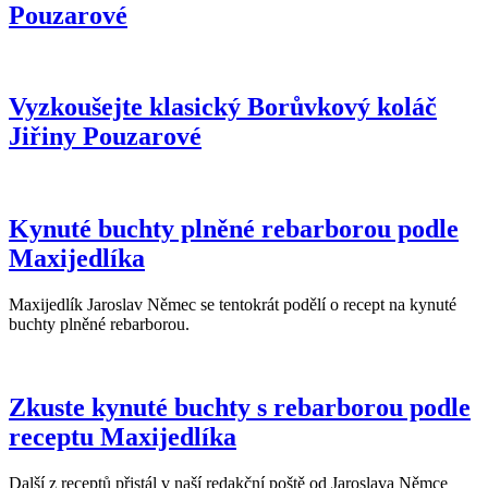
Pouzarové
Vyzkoušejte klasický Borůvkový koláč
Jiřiny Pouzarové
Kynuté buchty plněné rebarborou podle
Maxijedlíka
Maxijedlík Jaroslav Němec se tentokrát podělí o recept na kynuté
buchty plněné rebarborou.
Zkuste kynuté buchty s rebarborou podle
receptu Maxijedlíka
Další z receptů přistál v naší redakční poště od Jaroslava Němce