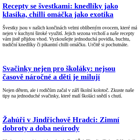
Recepty se švestkami: knedlíky jako
klasika, chilli omáčka jako exotika
Švestky jsou v našich končinách velmi oblíbeným ovocem, které má
nejen v kuchyni široké využití. Jejich sezona vrcholí a naše recepty
vám jistě přijdou vhod. Vyzkoušejte jednoduchá povidla, buchtu,
tradiční knedlíky či pikantní chilli omáčku. Určitě si pochutnáte.
Svačinky nejen pro školáky: nejsou
časově náročné a děti je milují
Nejen dětem, ale i rodičům začal v září školní kolotoč. Zkuste naše
tipy na jednoduché svačinky, které malí školáci snědí s chutí.
Žahúři v Jindřichově Hradci: Zimní
dobroty a doba neúrody