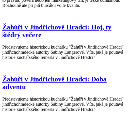
to pravda, pověra nebo jen marketingový tah, je těžké odhadnout.
Rozhodně ale při pití burčáku volte kvalitu.
Žahúři v Jindřichově Hradci: Hoj, ty
štědrý večere
Představujeme historickou kuchařku "Žahúři v Jindřichově Hradci"
jindřichohradecké autorky Sabiny Langerové. Víte, jaká je poutavá
historie kuchařského řemesla v Jindřichově Hradci?
Žahúři v Jindřichově Hradci: Doba
adventu
Představujeme historickou kuchařku "Žahúři v Jindřichově Hradci"
jindřichohradecké autorky Sabiny Langerové. Víte, jaká je poutavá
historie kuchařského řemesla v Jindřichově Hradci?