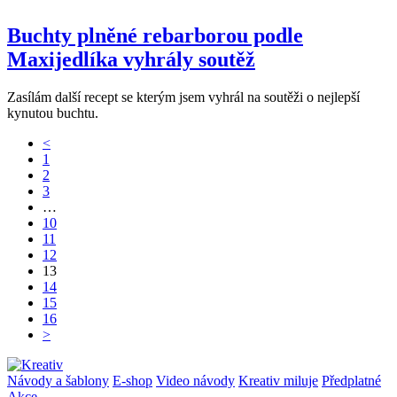
Buchty plněné rebarborou podle
Maxijedlíka vyhrály soutěž
Zasílám další recept se kterým jsem vyhrál na soutěži o nejlepší
kynutou buchtu.
<
1
2
3
…
10
11
12
13
14
15
16
>
Návody a šablony
E-shop
Video návody
Kreativ miluje
Předplatné
Akce