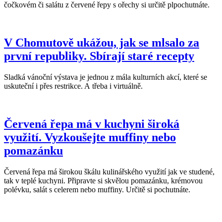
čočkovém či salátu z červené řepy s ořechy si určitě plpochutnáte.
V Chomutově ukážou, jak se mlsalo za
první republiky. Sbírají staré recepty
Sladká vánoční výstava je jednou z mála kulturních akcí, které se
uskuteční i přes restrikce. A třeba i virtuálně.
Červená řepa má v kuchyni široká
využití. Vyzkoušejte muffiny nebo
pomazánku
Červená řepa má širokou škálu kulinářského využití jak ve studené,
tak v teplé kuchyni. Připravte si skvělou pomazánku, krémovou
polévku, salát s celerem nebo muffiny. Určitě si pochutnáte.