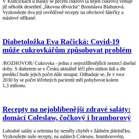
V Kunčičkách u Bašky se pečení cukroví (a nejen cukroví) věnuje
již několik desetiletí „šikovna děvucha“ Bronislava Blahutová.
Vyzkoušejte dva její osvědčené recepty na ořechové šátečky a
máslové stříkané.
Diabetoložka Eva Račická: Covid-19
může cukrovkářům způsobovat problém
/ROZHOVOR/ Cukrovka - jedna z nejrozšířenějších nemocí dnešní
doby. S diabetem se v Česku aktuálně léčí přes milion lidí a dle
predikcí bude jejich počet dále stoupat. Odhaduje se, že v roce
2030 by se počet léčebných pacientů měl pohybovat kolem
1,3 milionu.
Recepty na nejoblíbenější zdravé saláty:
domácí Coleslaw, čočkový i bramborový
Lahodné saláty a zelenina by neměly chybět v žádném jídelníčku.
Vyzkoušejte naše recepty, na salátech Colesaw, bramborovém,