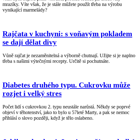
mrazíky. Víte však, že je stále můžete použít třeba na výrobu
vynikající marmelády?
Rajčata v kuchyni: s voňavým pokladem
se dají dělat divy
Vůně rajčat je nezaměnitelná a výborně chutnají. Užijte si je naplno
třeba s našimi výtečnými recepty. Určitě si pochutnáte.
Diabetes druhého typu. Cukrovku může
rozjet i velký stres
Počet lidí s cukrovkou 2. typu neustále narůstá. Někdy se poprvé
objeví v těhotenství, jako to bylo u 57leté Marty, a pak se nemoc
přihlásí o slovo později, když je tělo oslabeno.