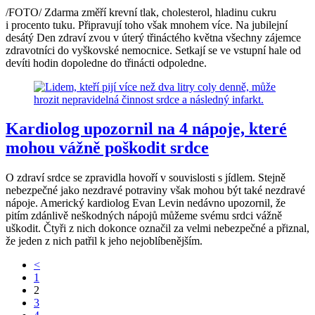
/FOTO/ Zdarma změří krevní tlak, cholesterol, hladinu cukru
i procento tuku. Připravují toho však mnohem více. Na jubilejní
desátý Den zdraví zvou v úterý třináctého května všechny zájemce
zdravotníci do vyškovské nemocnice. Setkají se ve vstupní hale od
devíti hodin dopoledne do třinácti odpoledne.
Kardiolog upozornil na 4 nápoje, které
mohou vážně poškodit srdce
O zdraví srdce se zpravidla hovoří v souvislosti s jídlem. Stejně
nebezpečné jako nezdravé potraviny však mohou být také nezdravé
nápoje. Americký kardiolog Evan Levin nedávno upozornil, že
pitím zdánlivě neškodných nápojů můžeme svému srdci vážně
uškodit. Čtyři z nich dokonce označil za velmi nebezpečné a přiznal,
že jeden z nich patřil k jeho nejoblíbenějším.
<
1
2
3