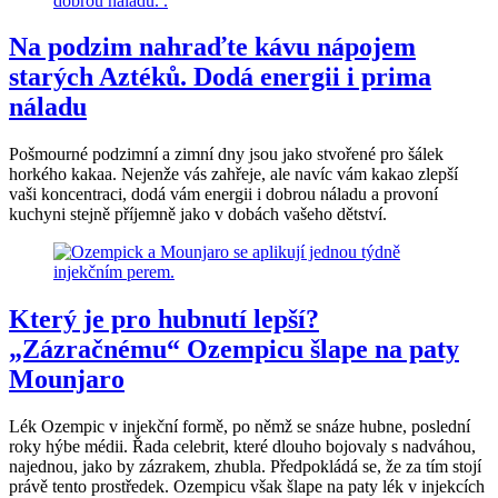
Na podzim nahraďte kávu nápojem
starých Aztéků. Dodá energii i prima
náladu
Pošmourné podzimní a zimní dny jsou jako stvořené pro šálek
horkého kakaa. Nejenže vás zahřeje, ale navíc vám kakao zlepší
vaši koncentraci, dodá vám energii i dobrou náladu a provoní
kuchyni stejně příjemně jako v dobách vašeho dětství.
Který je pro hubnutí lepší?
„Zázračnému“ Ozempicu šlape na paty
Mounjaro
Lék Ozempic v injekční formě, po němž se snáze hubne, poslední
roky hýbe médii. Řada celebrit, které dlouho bojovaly s nadváhou,
najednou, jako by zázrakem, zhubla. Předpokládá se, že za tím stojí
právě tento prostředek. Ozempicu však šlape na paty lék v injekcích