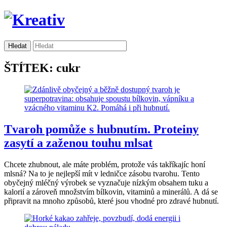
ŠTÍTEK: cukr
Tvaroh pomůže s hubnutím. Proteiny
zasytí a zaženou touhu mlsat
Chcete zhubnout, ale máte problém, protože vás takříkajíc honí
mlsná? Na to je nejlepší mít v ledničce zásobu tvarohu. Tento
obyčejný mléčný výrobek se vyznačuje nízkým obsahem tuku a
kalorií a zároveň množstvím bílkovin, vitaminů a minerálů. A dá se
připravit na mnoho způsobů, které jsou vhodné pro zdravé hubnutí.