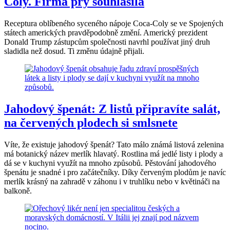
Coly. Firma prý souhlasila
Receptura oblíbeného syceného nápoje Coca-Coly se ve Spojených
státech amerických pravděpodobně změní. Americký prezident
Donald Trump zástupcům společnosti navrhl používat jiný druh
sladidla než dosud. Ti změnu údajně přijali.
Jahodový špenát: Z listů připravíte salát,
na červených plodech si smlsnete
Víte, že existuje jahodový špenát? Tato málo známá listová zelenina
má botanický název merlík hlavatý. Rostlina má jedlé listy i plody a
dá se v kuchyni využít na mnoho způsobů. Pěstování jahodového
špenátu je snadné i pro začátečníky. Díky červeným plodům je navíc
merlík krásný na zahradě v záhonu i v truhlíku nebo v květináči na
balkoně.