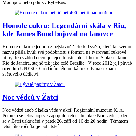
Mounjaro nebo pilulky Rybelsus.
Homole cukru: Legendární skála v Riu,
kde James Bond bojoval na lanovce
Homole cukru je jednou z nejslavnějších skal světa, která ke svému
názvu přišla kvůli své podobnosti s formou na tvarování cukrové
třtiny. Její vzhled oceňují nejen turisté, ale i filmaři. Stala se ikonu
Rio de Janeira, stejně tak jako celé Brazílie. V roce 2012 její půvab
ocenilo i UNESCO přidáním této unikátní skály na seznam
světového dědictví.
Noc vědců v Žatci
Noc vědců aneb Sladká věda v akci! Regionální muzeum K. A.
Polánka se letos poprvé zapojí do celostátní akce Noc vědců, která
se v Žatci uskuteční v pátek 26. září od 16 do 20 hodin. Tématem
letošního ročníku je bohatství.