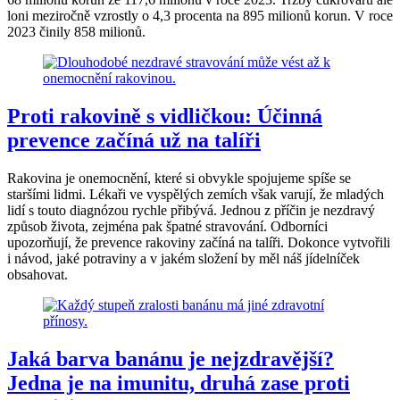
loni meziročně vzrostly o 4,3 procenta na 895 milionů korun. V roce
2023 činily 858 milionů.
Proti rakovině s vidličkou: Účinná
prevence začíná už na talíři
Rakovina je onemocnění, které si obvykle spojujeme spíše se
staršími lidmi. Lékaři ve vyspělých zemích však varují, že mladých
lidí s touto diagnózou rychle přibývá. Jednou z příčin je nezdravý
způsob života, zejména pak špatné stravování. Odborníci
upozorňují, že prevence rakoviny začíná na talíři. Dokonce vytvořili
i návod, jaké potraviny a v jakém složení by měl náš jídelníček
obsahovat.
Jaká barva banánu je nejzdravější?
Jedna je na imunitu, druhá zase proti