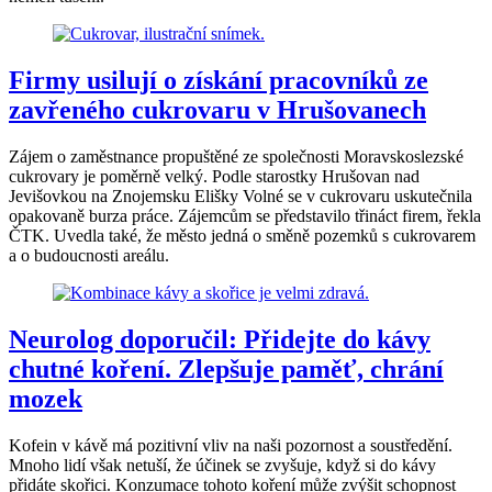
Firmy usilují o získání pracovníků ze
zavřeného cukrovaru v Hrušovanech
Zájem o zaměstnance propuštěné ze společnosti Moravskoslezské
cukrovary je poměrně velký. Podle starostky Hrušovan nad
Jevišovkou na Znojemsku Elišky Volné se v cukrovaru uskutečnila
opakovaně burza práce. Zájemcům se představilo třináct firem, řekla
ČTK. Uvedla také, že město jedná o směně pozemků s cukrovarem
a o budoucnosti areálu.
Neurolog doporučil: Přidejte do kávy
chutné koření. Zlepšuje paměť, chrání
mozek
Kofein v kávě má pozitivní vliv na naši pozornost a soustředění.
Mnoho lidí však netuší, že účinek se zvyšuje, když si do kávy
přidáte skořici. Konzumace tohoto koření může zvýšit schopnost