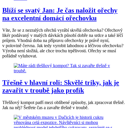
Blíží se svatý Jan: Je čas naložit ořechy
na excelentní domácí ořechovku
Víte, že se z nezralých ořechů vyrábí skvělá ořechovka? Ořechový
likér podávaný v malých dávkách působí dobře na srdce a také léčí
průjem. Vhodná doba na přípravu ořechovky je právě nyní,
v polovině června. Jak tedy vyrobit lahodnou a léčivou ořechovku?
Výroba není složitá, ale chce trochu trpělivosti. Ořechy se musí
pořádně vyluhovat.
Třešně v hlavní roli: Skvělé triky, jak je
zavařit v troubě jako profík
Třešňový kompot patří mezi oblíbené způsoby, jak zpracovat třešně.
Jak na něj? Šetřete čas a zavařte třešně v troubě.