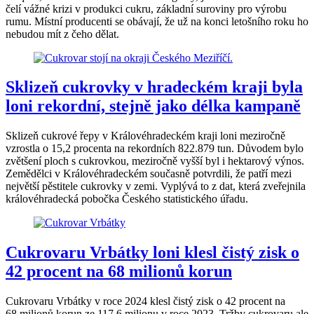
čelí vážné krizi v produkci cukru, základní suroviny pro výrobu
rumu. Místní producenti se obávají, že už na konci letošního roku ho
nebudou mít z čeho dělat.
Sklizeň cukrovky v hradeckém kraji byla
loni rekordní, stejně jako délka kampaně
Sklizeň cukrové řepy v Královéhradeckém kraji loni meziročně
vzrostla o 15,2 procenta na rekordních 822.879 tun. Důvodem bylo
zvětšení ploch s cukrovkou, meziročně vyšší byl i hektarový výnos.
Zemědělci v Královéhradeckém současně potvrdili, že patří mezi
největší pěstitele cukrovky v zemi. Vyplývá to z dat, která zveřejnila
královéhradecká pobočka Českého statistického úřadu.
Cukrovaru Vrbátky loni klesl čistý zisk o
42 procent na 68 milionů korun
Cukrovaru Vrbátky v roce 2024 klesl čistý zisk o 42 procent na
68 milionů korun ze 117,6 milionu v roce 2023. Tržby cukrovaru ale