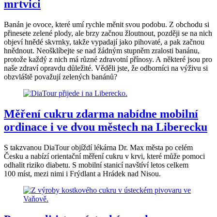
mrtvici
Banán je ovoce, které umí rychle měnit svou podobu. Z obchodu si
přinesete zelené plody, ale brzy začnou žloutnout, později se na nich
objeví hnědé skvrnky, takže vypadají jako pihovaté, a pak začnou
hnědnout. Neošklíbejte se nad žádným stupněm zralosti banánu,
protože každý z nich má různé zdravotní přínosy. A některé jsou pro
naše zdraví opravdu důležité. Věděli jste, že odborníci na výživu si
obzvláště považují zelených banánů?
Měření cukru zdarma nabídne mobilní
ordinace i ve dvou městech na Liberecku
S takzvanou DiaTour objíždí lékárna Dr. Max města po celém
Česku a nabízí orientační měření cukru v krvi, které může pomoci
odhalit riziko diabetu. S mobilní stanicí navštíví letos celkem
100 míst, mezi nimi i Frýdlant a Hrádek nad Nisou.