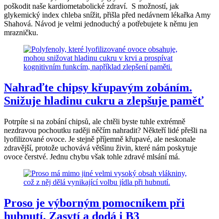
poškodit naše kardiometabolické zdraví. S možností, jak
glykemický index chleba snížit, přišla před nedávnem lékařka Amy
Shahová. Návod je velmi jednoduchý a potřebujete k němu jen
mrazničku.
Nahraďte chipsy křupavým zobáním.
Snižuje hladinu cukru a zlepšuje paměť
Potrpíte si na zobání chipsů, ale chtěli byste tuhle extrémně
nezdravou pochoutku raději něčím nahradit? Někteří lidé přešli na
lyofilizované ovoce. Je stejně příjemně křupavé, ale neskonale
zdravější, protože uchovává většinu živin, které nám poskytuje
ovoce čerstvé. Jednu chybu však tohle zdravé mlsání má.
Proso je výborným pomocníkem při
hubnutí. Zasytí a dodá i B3