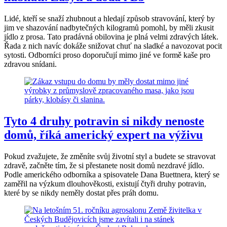
Lidé, kteří se snaží zhubnout a hledají způsob stravování, který by
jim ve shazování nadbytečných kilogramů pomohl, by měli zkusit
jídlo z prosa. Tato pradávná obilovina je plná velmi zdravých látek.
Řada z nich navíc dokáže snižovat chuť na sladké a navozovat pocit
sytosti. Odborníci proso doporučují mimo jiné ve formě kaše pro
zdravou snídani.
Tyto 4 druhy potravin si nikdy nenoste
domů, říká americký expert na výživu
Pokud zvažujete, že změníte svůj životní styl a budete se stravovat
zdravě, začněte tím, že si přestanete nosit domů nezdravé jídlo.
Podle amerického odborníka a spisovatele Dana Buettnera, který se
zaměřil na výzkum dlouhověkosti, existují čtyři druhy potravin,
které by se nikdy neměly dostat přes práh domu.