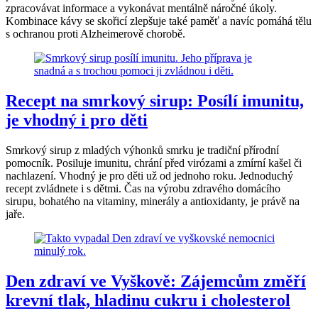
zpracovávat informace a vykonávat mentálně náročné úkoly.
Kombinace kávy se skořicí zlepšuje také paměť a navíc pomáhá tělu
s ochranou proti Alzheimerově chorobě.
Recept na smrkový sirup: Posílí imunitu,
je vhodný i pro děti
Smrkový sirup z mladých výhonků smrku je tradiční přírodní
pomocník. Posiluje imunitu, chrání před virózami a zmírní kašel či
nachlazení. Vhodný je pro děti už od jednoho roku. Jednoduchý
recept zvládnete i s dětmi. Čas na výrobu zdravého domácího
sirupu, bohatého na vitaminy, minerály a antioxidanty, je právě na
jaře.
Den zdraví ve Vyškově: Zájemcům změří
krevní tlak, hladinu cukru i cholesterol