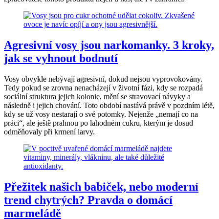
Agresivní vosy jsou narkomanky. 3 kroky,
jak se vyhnout bodnutí
Vosy obvykle nebývají agresivní, dokud nejsou vyprovokovány.
Tedy pokud se zrovna nenacházejí v životní fázi, kdy se rozpadá
sociální struktura jejich kolonie, mění se stravovací návyky a
následně i jejich chování. Toto období nastává právě v pozdním létě,
kdy se už vosy nestarají o své potomky. Nejenže „nemají co na
práci“, ale ještě prahnou po lahodném cukru, kterým je dosud
odměňovaly při krmení larvy.
Přežitek našich babiček, nebo moderní
trend chytrých? Pravda o domácí
marmeládě