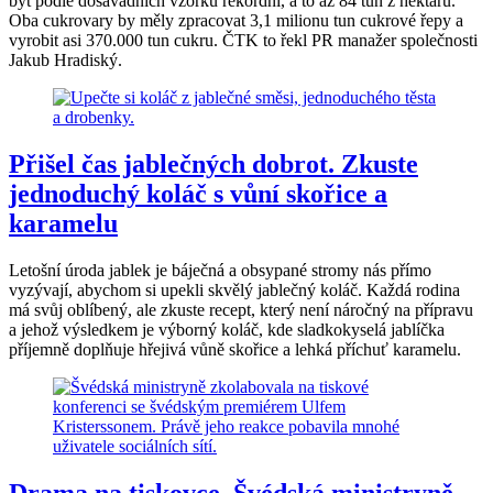
být podle dosavadních vzorků rekordní, a to až 84 tun z hektaru.
Oba cukrovary by měly zpracovat 3,1 milionu tun cukrové řepy a
vyrobit asi 370.000 tun cukru. ČTK to řekl PR manažer společnosti
Jakub Hradiský.
Přišel čas jablečných dobrot. Zkuste
jednoduchý koláč s vůní skořice a
karamelu
Letošní úroda jablek je báječná a obsypané stromy nás přímo
vyzývají, abychom si upekli skvělý jablečný koláč. Každá rodina
má svůj oblíbený, ale zkuste recept, který není náročný na přípravu
a jehož výsledkem je výborný koláč, kde sladkokyselá jablíčka
příjemně doplňuje hřejivá vůně skořice a lehká příchuť karamelu.