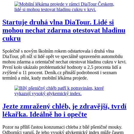
Startuje druhá vlna DiaTour. Lidé si
mohou nechat zdarma otestovat hladinu
cukru
Společně s novým školním rokem odstartovala i druhá vlna
DiaTour, při níž si lidé opět ve speciálně upraveném automobilu
mohou zdarma a orientačně nechat otestovat hladinu cukru v krvi.
První kolo ukázalo problematické hodnoty u 2,5 procenta lidí a
zvýšené u 11 procent. Deník.cz přináší podrobnosti i seznam
termínů a míst, kudy mobilní lékárna projede.
Jezte zmražený chléb, je zdravější, tvrdí
lékařka. Ideálně ho i opečte
Pozor na příliš častou konzumaci chleba z bílé pšeničné mouky.
Odborníci varují, že jeho vysoký glykemický index může časem