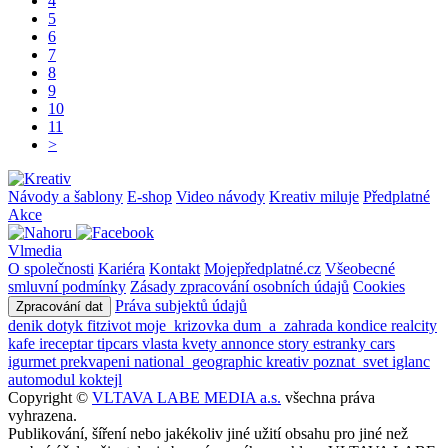
4
5
6
7
8
9
10
11
>
Návody a šablony
E-shop
Video návody
Kreativ miluje
Předplatné
Akce
Vlmedia
O společnosti
Kariéra
Kontakt
Mojepředplatné.cz
Všeobecné
smluvní podmínky
Zásady zpracování osobních údajů
Cookies
Práva subjektů údajů
Zpracování dat
denik
dotyk
fitzivot
moje_krizovka
dum_a_zahrada
kondice
realcity
kafe
ireceptar
tipcars
vlasta
kvety
annonce
story
estranky
cars
igurmet
prekvapeni
national_geographic
kreativ
poznat_svet
iglanc
automodul
koktejl
Copyright ©
VLTAVA LABE MEDIA a.s.
všechna práva
vyhrazena.
Publikování, šíření nebo jakékoliv jiné užití obsahu pro jiné než