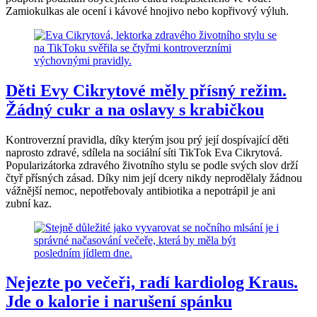
Zamiokulkas ale ocení i kávové hnojivo nebo kopřivový výluh.
Děti Evy Cikrytové měly přísný režim.
Žádný cukr a na oslavy s krabičkou
Kontroverzní pravidla, díky kterým jsou prý její dospívající děti
naprosto zdravé, sdílela na sociální síti TikTok Eva Cikrytová.
Popularizátorka zdravého životního stylu se podle svých slov drží
čtyř přísných zásad. Díky nim její dcery nikdy neprodělaly žádnou
vážnější nemoc, nepotřebovaly antibiotika a nepotrápil je ani
zubní kaz.
Nejezte po večeři, radí kardiolog Kraus.
Jde o kalorie i narušení spánku