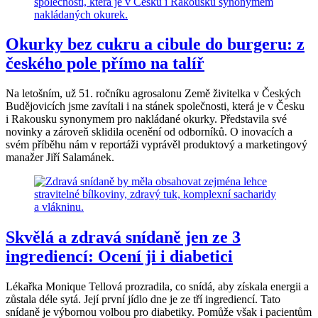
Okurky bez cukru a cibule do burgeru: z
českého pole přímo na talíř
Na letošním, už 51. ročníku agrosalonu Země živitelka v Českých
Budějovicích jsme zavítali i na stánek společnosti, která je v Česku
i Rakousku synonymem pro nakládané okurky. Představila své
novinky a zároveň sklidila ocenění od odborníků. O inovacích a
svém příběhu nám v reportáži vyprávěl produktový a marketingový
manažer Jiří Salamánek.
Skvělá a zdravá snídaně jen ze 3
ingrediencí: Ocení ji i diabetici
Lékařka Monique Tellová prozradila, co snídá, aby získala energii a
zůstala déle sytá. Její první jídlo dne je ze tří ingrediencí. Tato
snídaně je výbornou volbou pro diabetiky. Pomůže však i pacientům