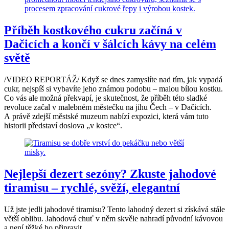
Příběh kostkového cukru začíná v
Dačicích a končí v šálcích kávy na celém
světě
/VIDEO REPORTÁŽ/ Když se dnes zamyslíte nad tím, jak vypadá
cukr, nejspíš si vybavíte jeho známou podobu – malou bílou kostku.
Co vás ale možná překvapí, je skutečnost, že příběh této sladké
revoluce začal v malebném městečku na jihu Čech – v Dačicích.
A právě zdejší městské muzeum nabízí expozici, která vám tuto
historii představí doslova „v kostce“.
Nejlepší dezert sezóny? Zkuste jahodové
tiramisu – rychlé, svěží, elegantní
Už jste jedli jahodové tiramisu? Tento lahodný dezert si získává stále
větší oblibu. Jahodová chuť v něm skvěle nahradí původní kávovou
a není těžké ho připravit.