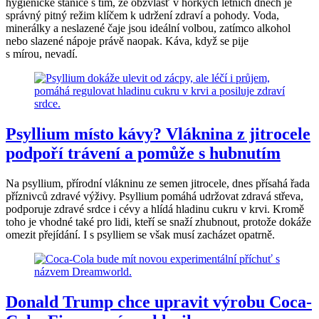
hygienické stanice s tím, že obzvlášť v horkých letních dnech je
správný pitný režim klíčem k udržení zdraví a pohody. Voda,
minerálky a neslazené čaje jsou ideální volbou, zatímco alkohol
nebo slazené nápoje právě naopak. Káva, když se pije
s mírou, nevadí.
Psyllium místo kávy? Vláknina z jitrocele
podpoří trávení a pomůže s hubnutím
Na psyllium, přírodní vlákninu ze semen jitrocele, dnes přísahá řada
příznivců zdravé výživy. Psyllium pomáhá udržovat zdravá střeva,
podporuje zdravé srdce i cévy a hlídá hladinu cukru v krvi. Kromě
toho je vhodné také pro lidi, kteří se snaží zhubnout, protože dokáže
omezit přejídání. I s psylliem se však musí zacházet opatrně.
Donald Trump chce upravit výrobu Coca-