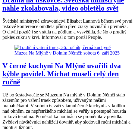
Drama na tiskovce. Švédská ministryně
náhle zkolabovala, video obletělo svět
Švédská ministryně zdravotnictví Elisabet Lannová během své první
tiskové konference omdlela přímo před zraky novinářů i premiéra.
O chvíli později se vrátila na pódium a vysvětlila, že šlo o prudký
pokles cukru v krvi. Informoval o tom portál People.
V černé kuchyni Na Mlýně uvařili dva
kýble povidel. Míchat museli celý den
ručně
Už po šestadvacáté se Muzeum Na mlýně v Dolním Němčí stalo
zázemím pro vaření trnek způsobem, užívaným našimi
prababičkami. V sobotu 6. září v tamní černé kuchyni - v kotlíku
nad ohněm, za nepřetržitého míchání se vařily a postupně houstla
trnková tekutina. Po několika hodinách se proměnila v povidla.
Zvědaví návštěvníci nahlíželi dovnitř, aby sledovali ruční míchání a
mohli si líznout.