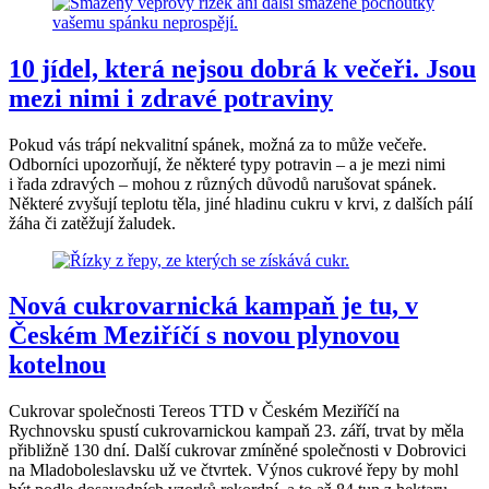
10 jídel, která nejsou dobrá k večeři. Jsou
mezi nimi i zdravé potraviny
Pokud vás trápí nekvalitní spánek, možná za to může večeře.
Odborníci upozorňují, že některé typy potravin – a je mezi nimi
i řada zdravých – mohou z různých důvodů narušovat spánek.
Některé zvyšují teplotu těla, jiné hladinu cukru v krvi, z dalších pálí
žáha či zatěžují žaludek.
Nová cukrovarnická kampaň je tu, v
Českém Meziříčí s novou plynovou
kotelnou
Cukrovar společnosti Tereos TTD v Českém Meziříčí na
Rychnovsku spustí cukrovarnickou kampaň 23. září, trvat by měla
přibližně 130 dní. Další cukrovar zmíněné společnosti v Dobrovici
na Mladoboleslavsku už ve čtvrtek. Výnos cukrové řepy by mohl