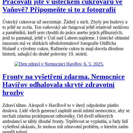
Pracovali jste v ústeckém cukrovaru ve
Vaňově? Připomeňte si to z fotografií
Ústecký cukrovar už neexistuje. Žádný z nich. Zbyly jen budovy a
to ještě ne zcela. Ten vaňovský ale fungoval ještě relativně nedávno
a pamětníků, kteří sem chodili do práce anebo jejich příbuzných,
jenž to pamatují, ještě v Ústí nad Labem najdeme. I ústecké oblastní
muzeum má ve sbírkách středoformátové fotografie Oldřicha
Holaně z výrobny cukru. Rafinerie cukru tu mají docela dlouhou
historii, sahající do druhé poloviny 19. století.
Fronty na vyšetření zdarma. Nemocnice
Havířov odhalovala skryté zdravotní
hrozby
Zdraví táhne. Alespoň v Havířově to v úterý odpoledne platilo
doslova. Lidé všech generací zaplnili areál místní nemocnice, aby se
nechali zdarma proklepnout odborníky. Od dveří některých
ambulancí se táhly dlouhé fronty. Trpělivost se vyplatila, u řady lidí
vyšetření ukázalo, že mohou mít zdravotní problém, o kterém zatím
neměli tušení.