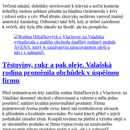
Večerní mlsání, dobrůtky servírované k televizi a noční kontrola
ledničky mohou neblaze působit na hladinu cholesterolu v krvi
i zdraví srdce a cév. Před těmito zlozvyky nedávno varoval známý
americký kardiolog. Odborníci také řeší, kdy je dobré zasednout
k večeři, aby byla tělu nikoliv ke škodě, ale ku prospěchu.
Těstoviny, cukr a pak oleje. Valašská
rodina proměnila obchůdek v úspěšnou
firmu
Před sedmadvaceti lety založila rodina Hrbáčkových z Vlachovic na
Valašsku skromný obchod s těstovinami a cukrem a měla jedno
poselství: nabízet kvalitní potravinářské produkty. Firmu
pojmenovali Avena podle ovsa, který má symbolizovat závazek
k přírodním a kvalitním surovinám. Po osmi letech přišel v jejich
podnikání zásadní zlom. Koupili továrnu na plnění a výrobu olejů a
ze skromného podniku se firma vypracovala na uznávaného
zpracovatele tohoto produktu nejen u nás, ale i v zahraničí.