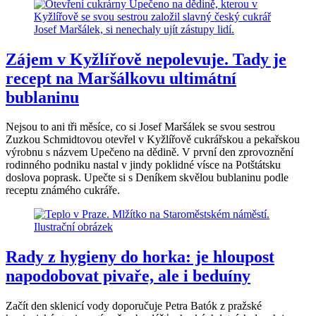
Zájem v Kyžlířově nepolevuje. Tady je
recept na Maršálkovu ultimátní
bublaninu
Nejsou to ani tři měsíce, co si Josef Maršálek se svou sestrou
Zuzkou Schmidtovou otevřel v Kyžlířově cukrářskou a pekařskou
výrobnu s názvem Upečeno na dědině. V první den zprovoznění
rodinného podniku nastal v jindy poklidné vísce na Potštátsku
doslova poprask. Upečte si s Deníkem skvělou bublaninu podle
receptu známého cukráře.
Rady z hygieny do horka: je hloupost
napodobovat pivaře, ale i beduíny
Začít den sklenicí vody doporučuje Petra Batók z pražské