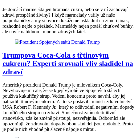
Je domácí marmeláda jen hromada cukru, nebo se v ní zachovají
zdraví prospěšné živiny? I když marmelády vařily už naše
praprababičky a my si ovoce dokážeme uskladnit na zimu i jinak,
rozhodně nejde o přežitek. Marmelády nejen potěší chuťové buňky,
ale navíc nabídnou i mnoho zdravých látek.
Trumpova Coca-Cola s třtinovým
cukrem? Experti srovnali vliv sladidel na
zdraví
Americký prezident Donald Trump je milovníkem Coca-Coly.
Nevyhovuje mu ale, že se k její výrobě ve Spojených státech
používá kukuřičný sirup. Vedení koncernu proto navrhl, aby jej
nahradil třtinovým cukrem. Za to se postavil i ministr zdravotnictví
USA Robert F. Kennedy Jr., který to odůvodnil negativními dopady
kukuřičného sirupu na zdraví. Společnost zatím definitivní
stanovisko, zda ke změně přistoupí, nezveřejnila. Odborníci ale
upozorňují, že zdravotní dopady obou sladidel jsou obdobné. Proto
je podle nich vhodné pít slazené nápoje s mírou.