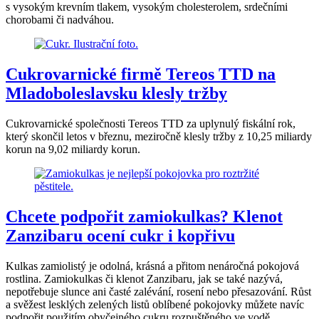
s vysokým krevním tlakem, vysokým cholesterolem, srdečními
chorobami či nadváhou.
Cukrovarnické firmě Tereos TTD na
Mladoboleslavsku klesly tržby
Cukrovarnické společnosti Tereos TTD za uplynulý fiskální rok,
který skončil letos v březnu, meziročně klesly tržby z 10,25 miliardy
korun na 9,02 miliardy korun.
Chcete podpořit zamiokulkas? Klenot
Zanzibaru ocení cukr i kopřivu
Kulkas zamiolistý je odolná, krásná a přitom nenáročná pokojová
rostlina. Zamiokulkas či klenot Zanzibaru, jak se také nazývá,
nepotřebuje slunce ani časté zalévání, rosení nebo přesazování. Růst
a svěžest lesklých zelených listů oblíbené pokojovky můžete navíc
podpořit použitím obyčejného cukru rozpuštěného ve vodě.