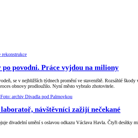
 po povodni. Práce vyjdou na miliony
ovodeň, se v nejbližších týdnech promění ve staveniště. Rozsáhlé škod
proces obnovy prodloužilo. Nyní město vybralo zhotovitele.
laboratoř, návštěvníci zažijí nečekané
uje divadelní umění s oslavou odkazu Václava Havla. Čtyři desítky míst