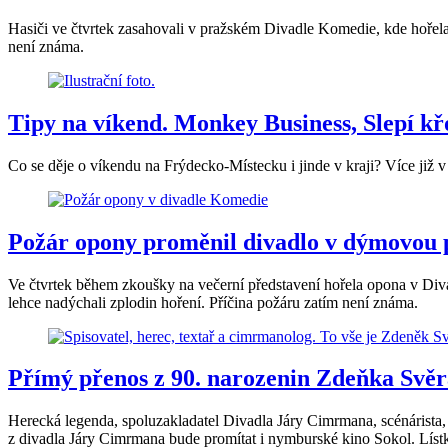
Hasiči ve čtvrtek zasahovali v pražském Divadle Komedie, kde hořela 
není známa.
Tipy na víkend. Monkey Business, Slepí křo
Co se děje o víkendu na Frýdecko-Místecku i jinde v kraji? Více již 
Požár opony proměnil divadlo v dýmovou pa
Ve čtvrtek během zkoušky na večerní představení hořela opona v Divad
lehce nadýchali zplodin hoření. Příčina požáru zatím není známa.
Přímý přenos z 90. narozenin Zdeňka Svě
Herecká legenda, spoluzakladatel Divadla Járy Cimrmana, scénárista, 
z divadla Járy Cimrmana bude promítat i nymburské kino Sokol. Lístk