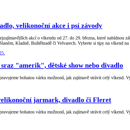
adlo, velikonoční akce i psí závody
ímavějších akcí o víkendu od 27. do 29. března, které nabídnou zábav
e Slaném, Kladně, Buštěhradě či Velvarech. Vyberte si tipy na víkend na
 sraz "amerik", dětské show nebo divadlo
avujeme bohatou várku možností, jak zajímavě strávit celý víkend. Vyb
elikonoční jarmark, divadlo či Fleret
avujeme bohatou várku možností, jak zajímavě strávit celý víkend. Vyb