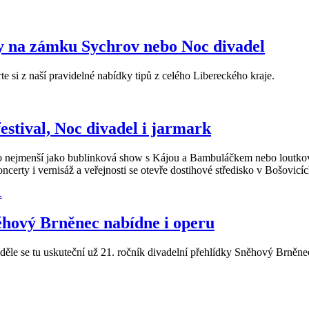
hy na zámku Sychrov nebo Noc divadel
te si z naší pravidelné nabídky tipů z celého Libereckého kraje.
estival, Noc divadel i jarmark
pro nejmenší jako bublinková show s Kájou a Bambuláčkem nebo loutko
erty i vernisáž a veřejnosti se otevře dostihové středisko v Bošovicí
něhový Brněnec nabídne i operu
eděle se tu uskuteční už 21. ročník divadelní přehlídky Sněhový Brněn