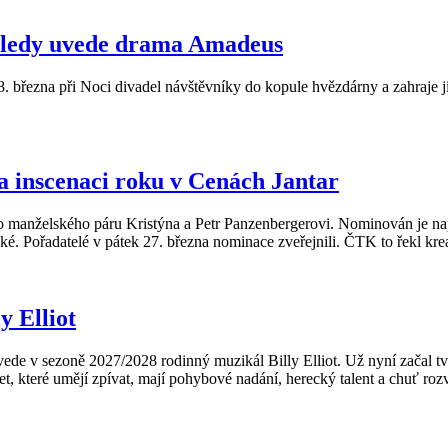
osledy uvede drama Amadeus
. března při Noci divadel návštěvníky do kopule hvězdárny a zahraje 
 inscenaci roku v Cenách Jantar
o manželského páru Kristýna a Petr Panzenbergerovi. Nominován je na
. Pořadatelé v pátek 27. března nominace zveřejnili. ČTK to řekl krea
y Elliot
 sezoně 2027/2028 rodinný muzikál Billy Elliot. Už nyní začal tvůrčí 
t, které umějí zpívat, mají pohybové nadání, herecký talent a chuť rozv