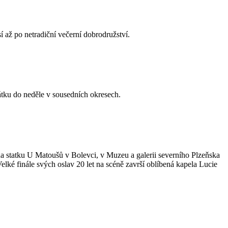
í až po netradiční večerní dobrodružství.
pátku do neděle v sousedních okresech.
a statku U Matoušů v Bolevci, v Muzeu a galerii severního Plzeňska
lké finále svých oslav 20 let na scéně završí oblíbená kapela Lucie