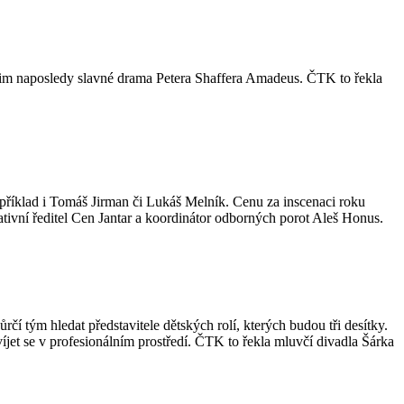
jim naposledy slavné drama Petera Shaffera Amadeus. ČTK to řekla
příklad i Tomáš Jirman či Lukáš Melník. Cenu za inscenaci roku
tivní ředitel Cen Jantar a koordinátor odborných porot Aleš Honus.
tým hledat představitele dětských rolí, kterých budou tři desítky.
íjet se v profesionálním prostředí. ČTK to řekla mluvčí divadla Šárka