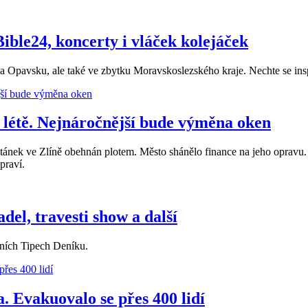
Bible24, koncerty i vláček kolejáček
na Opavsku, ale také ve zbytku Moravskoslezského kraje. Nechte se insp
létě. Nejnáročnější bude výměna oken
tánek ve Zlíně obehnán plotem. Město shánělo finance na jeho opravu. P
opraví.
del, travesti show a další
ičních Tipech Deníku.
 Evakuovalo se přes 400 lidí