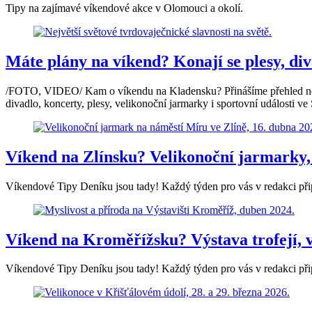
Tipy na zajímavé víkendové akce v Olomouci a okolí.
Máte plány na víkend? Konají se plesy, div
/FOTO, VIDEO/ Kam o víkendu na Kladensku? Přinášíme přehled nejzaj
divadlo, koncerty, plesy, velikonoční jarmarky i sportovní události v
Víkend na Zlínsku? Velikonoční jarmarky,
Víkendové Tipy Deníku jsou tady! Každý týden pro vás v redakci připr
Víkend na Kroměřížsku? Výstava trofejí, v
Víkendové Tipy Deníku jsou tady! Každý týden pro vás v redakci připr