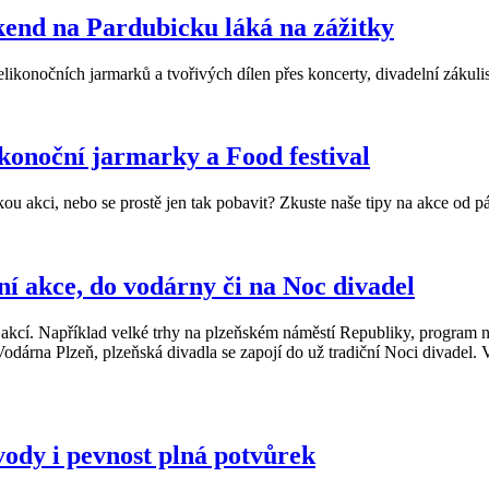
kend na Pardubicku láká na zážitky
ikonočních jarmarků a tvořivých dílen přes koncerty, divadelní zákulis
ikonoční jarmarky a Food festival
kou akci, nebo se prostě jen tak pobavit? Zkuste naše tipy na akce od 
í akce, do vodárny či na Noc divadel
akcí. Například velké trhy na plzeňském náměstí Republiky, program n
rna Plzeň, plzeňská divadla se zapojí do už tradiční Noci divadel. Ve
ody i pevnost plná potvůrek