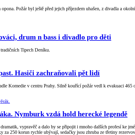
opona. Požár byl ještě před jejich příjezdem uhašen, z divadla a okol
váci, drum n bass i divadlo pro děti
v tradičních Tipech Deníku.
st. Hasiči zachraňovali pět lidí
le Komedie v centru Prahy. Silně kouřící požár vedl k evakuaci 465 os
ráka. Nymburk vzdá hold herecké legendě
dramatik, vypravěč a dalo by se připojit i mnoho dalších profesí ke jm
y za 250 korun rychle ubývají, sedačky jsou zhruba ze třetiny rezervo