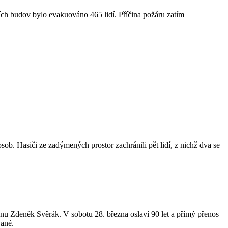
ních budov bylo evakuováno 465 lidí. Příčina požáru zatím
ob. Hasiči ze zadýmených prostor zachránili pět lidí, z nichž dva se
énu Zdeněk Svěrák. V sobotu 28. března oslaví 90 let a přímý přenos
vané.