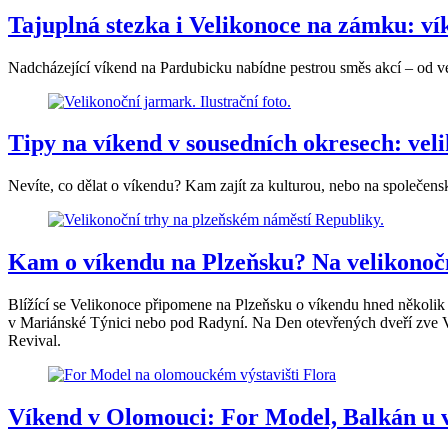
Tajuplná stezka i Velikonoce na zámku: ví
Nadcházející víkend na Pardubicku nabídne pestrou směs akcí – od vel
Tipy na víkend v sousedních okresech: vel
Nevíte, co dělat o víkendu? Kam zajít za kulturou, nebo na společens
Kam o víkendu na Plzeňsku? Na velikonočn
Blížící se Velikonoce připomene na Plzeňsku o víkendu hned několik 
v Mariánské Týnici nebo pod Radyní. Na Den otevřených dveří zve Vodá
Revival.
Víkend v Olomouci: For Model, Balkán u v