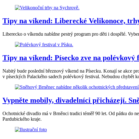
Tipy na víkend: Liberecké Velikonoce, tr
Liberecko o víkendu nabídne pestrý program pro děti i dospělé. Vyber
Tipy na víkend: Písecko zve na polévkový f
Nabitý bude poslední březnový víkend na Písecku. Konají se akce 
v píseckých Palackého sadech polévkový festival. Nebudou chybět konc
Vypněte mobily, divadelníci přicházejí. S
Ochotnické divadlo má v Brněnci tradici téměř 90 let. Od pátku do n
Pardubického kraje.