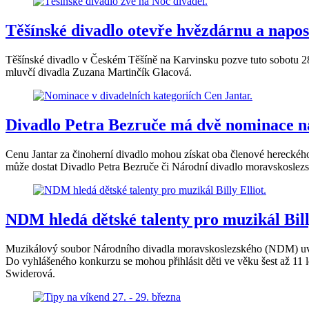
Těšínské divadlo otevře hvězdárnu a nap
Těšínské divadlo v Českém Těšíně na Karvinsku pozve tuto sobotu 28
mluvčí divadla Zuzana Martinčík Glacová.
Divadlo Petra Bezruče má dvě nominace na
Cenu Jantar za činoherní divadlo mohou získat oba členové hereckéh
může dostat Divadlo Petra Bezruče či Národní divadlo moravskoslezské
NDM hledá dětské talenty pro muzikál Bill
Muzikálový soubor Národního divadla moravskoslezského (NDM) uvede v
Do vyhlášeného konkurzu se mohou přihlásit děti ve věku šest až 11 le
Swiderová.