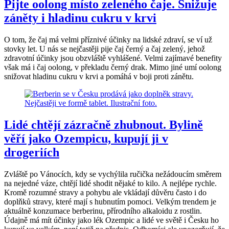
Pijte oolong místo zeleného čaje. Snižuje
záněty i hladinu cukru v krvi
O tom, že čaj má velmi příznivé účinky na lidské zdraví, se ví už
stovky let. U nás se nejčastěji pije čaj černý a čaj zelený, jehož
zdravotní účinky jsou obzvláště vyhlášené. Velmi zajímavé benefity
však má i čaj oolong, v překladu černý drak. Mimo jiné umí oolong
snižovat hladinu cukru v krvi a pomáhá v boji proti zánětu.
Lidé chtějí zázračně zhubnout. Bylině
věří jako Ozempicu, kupují ji v
drogeriích
Zvláště po Vánocích, kdy se vychýlila ručička nežádoucím směrem
na nejedné váze, chtějí lidé shodit nějaké to kilo. A nejlépe rychle.
Kromě rozumné stravy a pohybu ale vkládají důvěru často i do
doplňků stravy, které mají s hubnutím pomoci. Velkým trendem je
aktuálně konzumace berberinu, přírodního alkaloidu z rostlin.
Údajně má mít účinky jako lék Ozempic a lidé ve světě i Česku ho