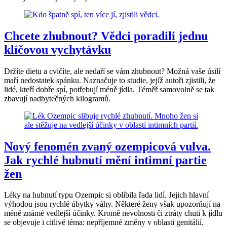
Chcete zhubnout? Vědci poradili jednu
klíčovou vychytávku
Držíte dietu a cvičíte, ale nedaří se vám zhubnout? Možná vaše úsilí
maří nedostatek spánku. Naznačuje to studie, jejíž autoři zjistili, že
lidé, kteří dobře spí, potřebují méně jídla. Téměř samovolně se tak
zbavují nadbytečných kilogramů.
Nový fenomén zvaný ozempicová vulva.
Jak rychlé hubnutí mění intimní partie
žen
Léky na hubnutí typu Ozempic si oblíbila řada lidí. Jejich hlavní
výhodou jsou rychlé úbytky váhy. Některé ženy však upozorňují na
méně známé vedlejší účinky. Kromě nevolnosti či ztráty chuti k jídlu
se objevuje i citlivé téma: nepříjemné změny v oblasti genitálií.