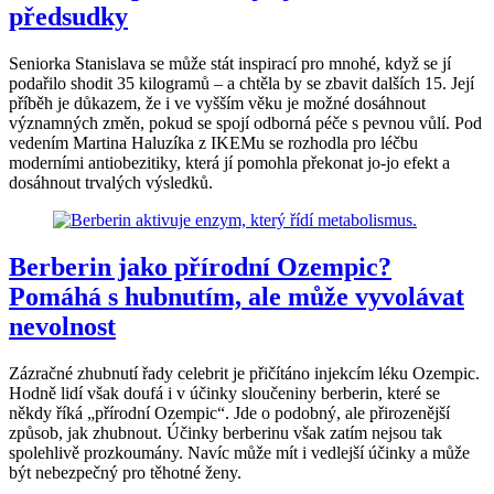
předsudky
Seniorka Stanislava se může stát inspirací pro mnohé, když se jí
podařilo shodit 35 kilogramů – a chtěla by se zbavit dalších 15. Její
příběh je důkazem, že i ve vyšším věku je možné dosáhnout
významných změn, pokud se spojí odborná péče s pevnou vůlí. Pod
vedením Martina Haluzíka z IKEMu se rozhodla pro léčbu
moderními antiobezitiky, která jí pomohla překonat jo-jo efekt a
dosáhnout trvalých výsledků.
Berberin jako přírodní Ozempic?
Pomáhá s hubnutím, ale může vyvolávat
nevolnost
Zázračné zhubnutí řady celebrit je přičítáno injekcím léku Ozempic.
Hodně lidí však doufá i v účinky sloučeniny berberin, které se
někdy říká „přírodní Ozempic“. Jde o podobný, ale přirozenější
způsob, jak zhubnout. Účinky berberinu však zatím nejsou tak
spolehlivě prozkoumány. Navíc může mít i vedlejší účinky a může
být nebezpečný pro těhotné ženy.