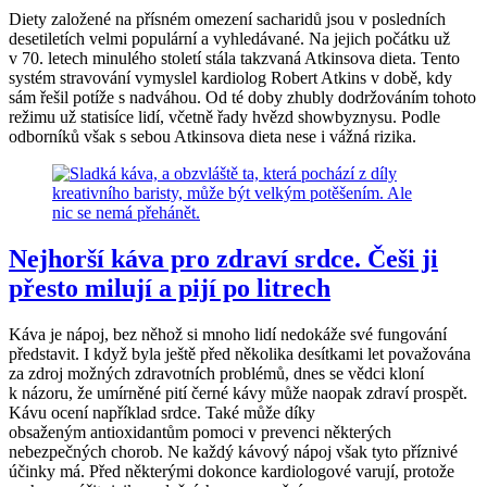
Diety založené na přísném omezení sacharidů jsou v posledních
desetiletích velmi populární a vyhledávané. Na jejich počátku už
v 70. letech minulého století stála takzvaná Atkinsova dieta. Tento
systém stravování vymyslel kardiolog Robert Atkins v době, kdy
sám řešil potíže s nadváhou. Od té doby zhubly dodržováním tohoto
režimu už statisíce lidí, včetně řady hvězd showbyznysu. Podle
odborníků však s sebou Atkinsova dieta nese i vážná rizika.
Nejhorší káva pro zdraví srdce. Češi ji
přesto milují a pijí po litrech
Káva je nápoj, bez něhož si mnoho lidí nedokáže své fungování
představit. I když byla ještě před několika desítkami let považována
za zdroj možných zdravotních problémů, dnes se vědci kloní
k názoru, že umírněné pití černé kávy může naopak zdraví prospět.
Kávu ocení například srdce. Také může díky
obsaženým antioxidantům pomoci v prevenci některých
nebezpečných chorob. Ne každý kávový nápoj však tyto příznivé
účinky má. Před některými dokonce kardiologové varují, protože