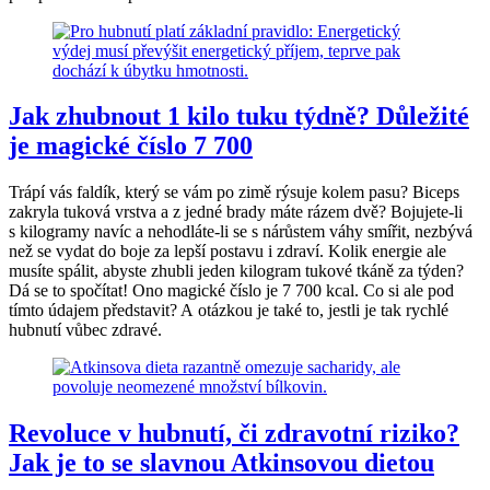
Jak zhubnout 1 kilo tuku týdně? Důležité
je magické číslo 7 700
Trápí vás faldík, který se vám po zimě rýsuje kolem pasu? Biceps
zakryla tuková vrstva a z jedné brady máte rázem dvě? Bojujete-li
s kilogramy navíc a nehodláte-li se s nárůstem váhy smířit, nezbývá
než se vydat do boje za lepší postavu i zdraví. Kolik energie ale
musíte spálit, abyste zhubli jeden kilogram tukové tkáně za týden?
Dá se to spočítat! Ono magické číslo je 7 700 kcal. Co si ale pod
tímto údajem představit? A otázkou je také to, jestli je tak rychlé
hubnutí vůbec zdravé.
Revoluce v hubnutí, či zdravotní riziko?
Jak je to se slavnou Atkinsovou dietou