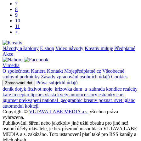
7
8
9
10
11
>
Návody a šablony
E-shop
Video návody
Kreativ miluje
Předplatné
Akce
Vlmedia
O společnosti
Kariéra
Kontakt
Mojepředplatné.cz
Všeobecné
smluvní podmínky
Zásady zpracování osobních údajů
Cookies
Práva subjektů údajů
Zpracování dat
denik
dotyk
fitzivot
moje_krizovka
dum_a_zahrada
kondice
realcity
kafe
ireceptar
tipcars
vlasta
kvety
annonce
story
estranky
cars
igurmet
prekvapeni
national_geographic
kreativ
poznat_svet
iglanc
automodul
koktejl
Copyright ©
VLTAVA LABE MEDIA a.s.
všechna práva
vyhrazena.
Publikování, šíření nebo jakékoliv jiné užití obsahu pro jiné než
osobní účely uživatele, je bez písemného souhlasu VLTAVA LABE
MEDIA a.s. zakázáno. Toto ustanovení platí také pro RSS kanály a
jejich obsah.