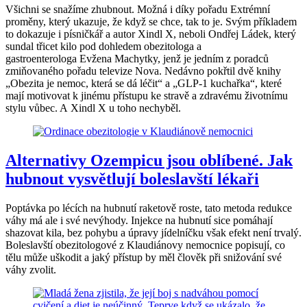
Všichni se snažíme zhubnout. Možná i díky pořadu Extrémní
proměny, který ukazuje, že když se chce, tak to je. Svým příkladem
to dokazuje i písničkář a autor Xindl X, neboli Ondřej Ládek, který
sundal třicet kilo pod dohledem obezitologa a
gastroenterologa Evžena Machytky, jenž je jedním z poradců
zmiňovaného pořadu televize Nova. Nedávno pokřtil dvě knihy
„Obezita je nemoc, která se dá léčit“ a „GLP-1 kuchařka“, které
mají motivovat k jinému přístupu ke stravě a zdravému životnímu
stylu vůbec. A Xindl X u toho nechyběl.
Alternativy Ozempicu jsou oblíbené. Jak
hubnout vysvětlují boleslavští lékaři
Poptávka po lécích na hubnutí raketově roste, tato metoda redukce
váhy má ale i své nevýhody. Injekce na hubnutí sice pomáhají
shazovat kila, bez pohybu a úpravy jídelníčku však efekt není trvalý.
Boleslavští obezitologové z Klaudiánovy nemocnice popisují, co
tělu může uškodit a jaký přístup by měl člověk při snižování své
váhy zvolit.