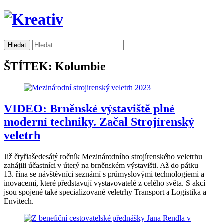
ŠTÍTEK: Kolumbie
VIDEO: Brněnské výstaviště plné
moderní techniky. Začal Strojírenský
veletrh
Již čtyřiašedesátý ročník Mezinárodního strojírenského veletrhu
zahájili účastníci v úterý na brněnském výstavišti. Až do pátku
13. řina se návštěvníci seznámí s průmyslovými technologiemi a
inovacemi, které představují vystavovatelé z celého světa. S akcí
jsou spojené také specializované veletrhy Transport a Logistika a
Envitech.