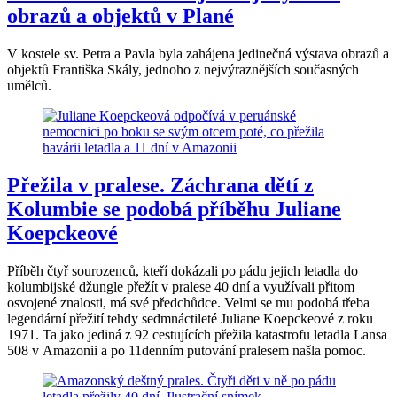
obrazů a objektů v Plané
V kostele sv. Petra a Pavla byla zahájena jedinečná výstava obrazů a
objektů Františka Skály, jednoho z nejvýraznějších současných
umělců.
Přežila v pralese. Záchrana dětí z
Kolumbie se podobá příběhu Juliane
Koepckeové
Příběh čtyř sourozenců, kteří dokázali po pádu jejich letadla do
kolumbijské džungle přežít v pralese 40 dní a využívali přitom
osvojené znalosti, má své předchůdce. Velmi se mu podobá třeba
legendární přežití tehdy sedmnáctileté Juliane Koepckeové z roku
1971. Ta jako jediná z 92 cestujících přežila katastrofu letadla Lansa
508 v Amazonii a po 11denním putování pralesem našla pomoc.