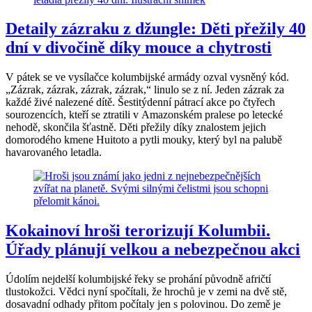
Detaily zázraku z džungle: Děti přežily 40
dní v divočině díky mouce a chytrosti
V pátek se ve vysílačce kolumbijské armády ozval vysněný kód.
„Zázrak, zázrak, zázrak, zázrak,“ linulo se z ní. Jeden zázrak za
každé živé nalezené dítě. Šestitýdenní pátrací akce po čtyřech
sourozencích, kteří se ztratili v Amazonském pralese po letecké
nehodě, skončila šťastně. Děti přežily díky znalostem jejich
domorodého kmene Huitoto a pytli mouky, který byl na palubě
havarovaného letadla.
Kokainoví hroši terorizují Kolumbii.
Úřady plánují velkou a nebezpečnou akci
Údolím nejdelší kolumbijské řeky se prohání původně afričtí
tlustokožci. Vědci nyní spočítali, že hrochů je v zemi na dvě stě,
dosavadní odhady přitom počítaly jen s polovinou. Do země je