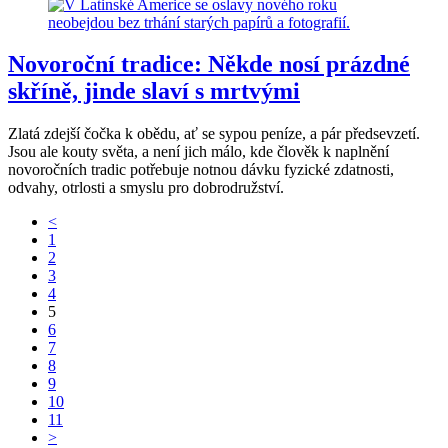
Novoroční tradice: Někde nosí prázdné
skříně, jinde slaví s mrtvými
Zlatá zdejší čočka k obědu, ať se sypou peníze, a pár předsevzetí.
Jsou ale kouty světa, a není jich málo, kde člověk k naplnění
novoročních tradic potřebuje notnou dávku fyzické zdatnosti,
odvahy, otrlosti a smyslu pro dobrodružství.
<
1
2
3
4
5
6
7
8
9
10
11
>