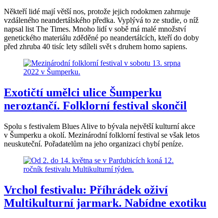
Někteří lidé mají větší nos, protože jejich rodokmen zahrnuje
vzdáleného neandertálského předka. Vyplývá to ze studie, o níž
napsal list The Times. Mnoho lidí v sobě má malé množství
genetického materiálu zděděné po neandertálcích, kteří do doby
před zhruba 40 tisíc lety sdíleli svět s druhem homo sapiens.
Exotičtí umělci ulice Šumperku
neroztančí. Folklorní festival skončil
Spolu s festivalem Blues Alive to bývala největší kulturní akce
v Šumperku a okolí. Mezinárodní folklorní festival se však letos
neuskuteční. Pořadatelům na jeho organizaci chybí peníze.
Vrchol festivalu: Příhrádek oživí
Multikulturní jarmark. Nabídne exotiku