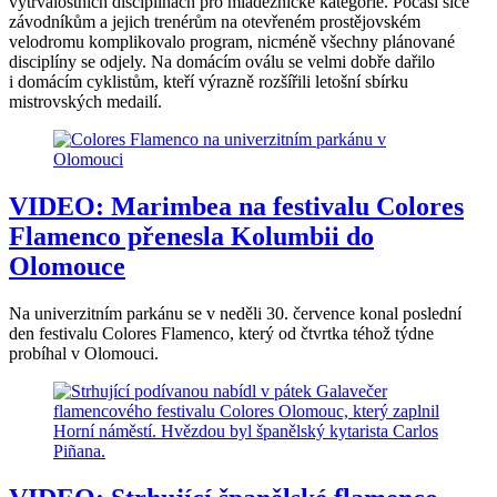
vytrvalostních disciplínách pro mládežnické kategorie. Počasí sice
závodníkům a jejich trenérům na otevřeném prostějovském
velodromu komplikovalo program, nicméně všechny plánované
disciplíny se odjely. Na domácím oválu se velmi dobře dařilo
i domácím cyklistům, kteří výrazně rozšířili letošní sbírku
mistrovských medailí.
VIDEO: Marimbea na festivalu Colores
Flamenco přenesla Kolumbii do
Olomouce
Na univerzitním parkánu se v neděli 30. července konal poslední
den festivalu Colores Flamenco, který od čtvrtka téhož týdne
probíhal v Olomouci.