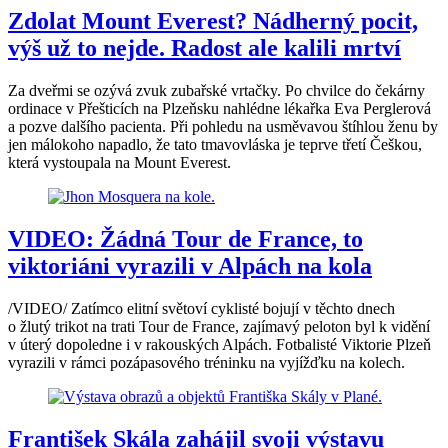
Zdolat Mount Everest? Nádherný pocit,
výš už to nejde. Radost ale kalili mrtví
Za dveřmi se ozývá zvuk zubařské vrtačky. Po chvilce do čekárny
ordinace v Přešticích na Plzeňsku nahlédne lékařka Eva Perglerová
a pozve dalšího pacienta. Při pohledu na usměvavou štíhlou ženu by
jen málokoho napadlo, že tato tmavovláska je teprve třetí Češkou,
která vystoupala na Mount Everest.
VIDEO: Žádná Tour de France, to
viktoriáni vyrazili v Alpách na kola
/VIDEO/ Zatímco elitní světoví cyklisté bojují v těchto dnech
o žlutý trikot na trati Tour de France, zajímavý peloton byl k vidění
v úterý dopoledne i v rakouských Alpách. Fotbalisté Viktorie Plzeň
vyrazili v rámci pozápasového tréninku na vyjížďku na kolech.
František Skála zahájil svoji výstavu