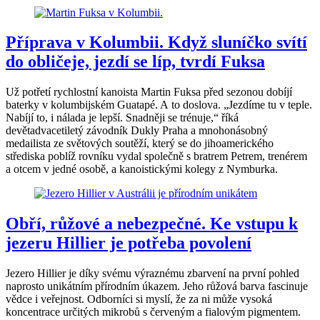
Příprava v Kolumbii. Když sluníčko svítí
do obličeje, jezdí se líp, tvrdí Fuksa
Už potřetí rychlostní kanoista Martin Fuksa před sezonou dobíjí
baterky v kolumbijském Guatapé. A to doslova. „Jezdíme tu v teple.
Nabíjí to, i nálada je lepší. Snadněji se trénuje,“ říká
devětadvacetiletý závodník Dukly Praha a mnohonásobný
medailista ze světových soutěží, který se do jihoamerického
střediska poblíž rovníku vydal společně s bratrem Petrem, trenérem
a otcem v jedné osobě, a kanoistickými kolegy z Nymburka.
Obří, růžové a nebezpečné. Ke vstupu k
jezeru Hillier je potřeba povolení
Jezero Hillier je díky svému výraznému zbarvení na první pohled
naprosto unikátním přírodním úkazem. Jeho růžová barva fascinuje
vědce i veřejnost. Odborníci si myslí, že za ni může vysoká
koncentrace určitých mikrobů s červeným a fialovým pigmentem.