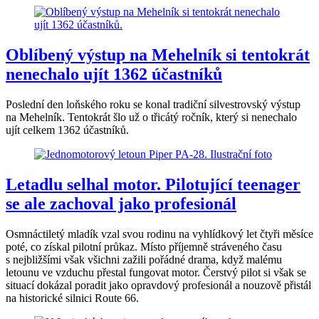
Oblíbený výstup na Mehelník si tentokrát
nenechalo ujít 1362 účastníků
Poslední den loňského roku se konal tradiční silvestrovský výstup
na Mehelník. Tentokrát šlo už o třicátý ročník, který si nenechalo
ujít celkem 1362 účastníků.
Letadlu selhal motor. Pilotující teenager
se ale zachoval jako profesionál
Osmnáctiletý mladík vzal svou rodinu na vyhlídkový let čtyři měsíce
poté, co získal pilotní průkaz. Místo příjemně stráveného času
s nejbližšími však všichni zažili pořádné drama, když malému
letounu ve vzduchu přestal fungovat motor. Čerstvý pilot si však se
situací dokázal poradit jako opravdový profesionál a nouzově přistál
na historické silnici Route 66.