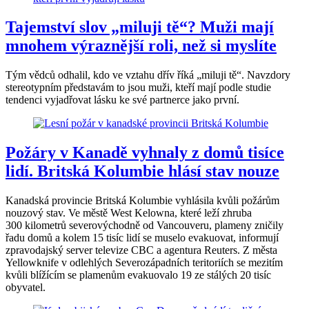
Tajemství slov „miluji tě“? Muži mají
mnohem výraznější roli, než si myslíte
Tým vědců odhalil, kdo ve vztahu dřív říká „miluji tě“. Navzdory
stereotypním představám to jsou muži, kteří mají podle studie
tendenci vyjadřovat lásku ke své partnerce jako první.
Požáry v Kanadě vyhnaly z domů tisíce
lidí. Britská Kolumbie hlásí stav nouze
Kanadská provincie Britská Kolumbie vyhlásila kvůli požárům
nouzový stav. Ve městě West Kelowna, které leží zhruba
300 kilometrů severovýchodně od Vancouveru, plameny zničily
řadu domů a kolem 15 tisíc lidí se muselo evakuovat, informují
zpravodajský server televize CBC a agentura Reuters. Z města
Yellowknife v odlehlých Severozápadních teritoriích se mezitím
kvůli blížícím se plamenům evakuovalo 19 ze stálých 20 tisíc
obyvatel.