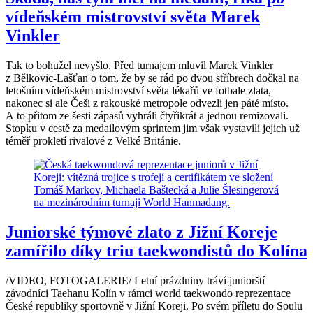
vídeňském mistrovství světa Marek
Vinkler
Tak to bohužel nevyšlo. Před turnajem mluvil Marek Vinkler
z Bělkovic-Lašťan o tom, že by se rád po dvou stříbrech dočkal na
letošním vídeňském mistrovství světa lékařů ve fotbale zlata,
nakonec si ale Češi z rakouské metropole odvezli jen páté místo.
A to přitom ze šesti zápasů vyhráli čtyřikrát a jednou remizovali.
Stopku v cestě za medailovým sprintem jim však vystavili jejich už
téměř prokletí rivalové z Velké Británie.
Juniorské týmové zlato z Jižní Koreje
zamířilo díky triu taekwondistů do Kolína
/VIDEO, FOTOGALERIE/ Letní prázdniny tráví juniorští
závodníci Taehanu Kolín v rámci world taekwondo reprezentace
České republiky sportovně v Jižní Koreji. Po svém příletu do Soulu