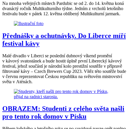
Na mnoha veřejných místech Pardubic se od 2. do 14. května koná
dvanáctý ročník Multikulturního týdne. Jedním z vrcholů letošního
festivalu bude v pátek 12. května oblíbený Multikulturní jarmark.
Přednášky a ochutnávky. Do Liberce míří
festival kávy
Malé divadlo v Liberci se poslední dubnový víkend promění
v kávový svatostánek a bude hostit úplně první Liberecký kávový
festival, jehož součástí je národní kolo prestižní soutěže v přípravě
filtrované kávy – Czech Brewers Cup 2023. Vítěz této soutěže bude
v červnu reprezentovat Českou republiku na světovém mistrovství
světa v Aténách.
OBRAZEM: Studenti z celého světa našli
pro tento rok domov v Písku
Během loňského a letošního roku se po covidové pauze opět naplno