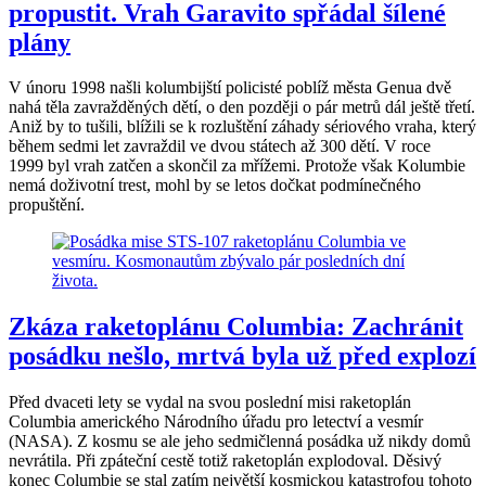
propustit. Vrah Garavito spřádal šílené
plány
V únoru 1998 našli kolumbijští policisté poblíž města Genua dvě
nahá těla zavražděných dětí, o den později o pár metrů dál ještě třetí.
Aniž by to tušili, blížili se k rozluštění záhady sériového vraha, který
během sedmi let zavraždil ve dvou státech až 300 dětí. V roce
1999 byl vrah zatčen a skončil za mřížemi. Protože však Kolumbie
nemá doživotní trest, mohl by se letos dočkat podmínečného
propuštění.
Zkáza raketoplánu Columbia: Zachránit
posádku nešlo, mrtvá byla už před explozí
Před dvaceti lety se vydal na svou poslední misi raketoplán
Columbia amerického Národního úřadu pro letectví a vesmír
(NASA). Z kosmu se ale jeho sedmičlenná posádka už nikdy domů
nevrátila. Při zpáteční cestě totiž raketoplán explodoval. Děsivý
konec Columbie se stal zatím největší kosmickou katastrofou tohoto