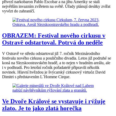
přivezl narkobaron Pablo Escobar a na jihu Ameriky se stali
největším invazním zvířetem na světě. Úřady plánují desítky zvířat
vyvézt do zahraničí.
OBRAZEM: Festival nového cirkusu v
Ostravě odstartoval. Potrvá do neděle
V Ostravě ve středu odstartoval již 7. ročník Mezinárodního
festivalu nového cirkusu a pouličního divadla. Letos již podruhé se
koná na Slezskoostravském hradě, a to nejen v hradním areálu, ale
i v podhradí. Pro letošní ročník pořadatelé připravili několik
novinek. Hlavní hvězdou je švýcarský cirkusový virtuóz David
Dimitri s představením L´Homme Cirque.
Ve Dvoře Králové se vystavuje i rýžuje
zlato. Je to jako zlatá horečka