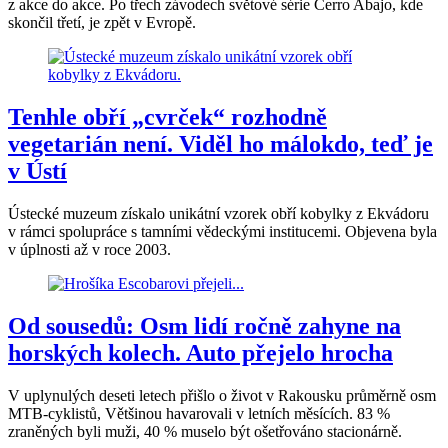
z akce do akce. Po třech závodech světové série Cerro Abajo, kde
skončil třetí, je zpět v Evropě.
Tenhle obří „cvrček“ rozhodně
vegetarián není. Viděl ho málokdo, teď je
v Ústí
Ústecké muzeum získalo unikátní vzorek obří kobylky z Ekvádoru
v rámci spolupráce s tamními vědeckými institucemi. Objevena byla
v úplnosti až v roce 2003.
Od sousedů: Osm lidí ročně zahyne na
horských kolech. Auto přejelo hrocha
V uplynulých deseti letech přišlo o život v Rakousku průměrně osm
MTB-cyklistů, Většinou havarovali v letních měsících. 83 %
zraněných byli muži, 40 % muselo být ošetřováno stacionárně.