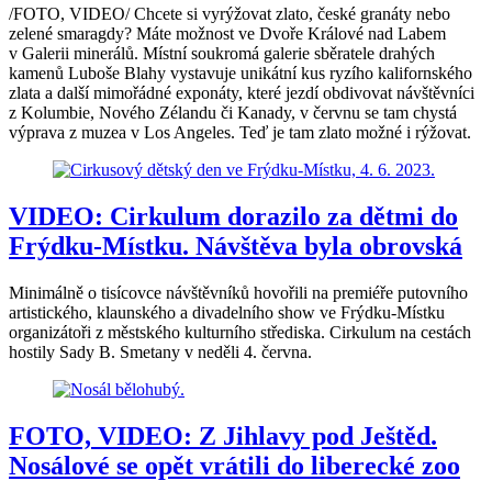
/FOTO, VIDEO/ Chcete si vyrýžovat zlato, české granáty nebo
zelené smaragdy? Máte možnost ve Dvoře Králové nad Labem
v Galerii minerálů. Místní soukromá galerie sběratele drahých
kamenů Luboše Blahy vystavuje unikátní kus ryzího kalifornského
zlata a další mimořádné exponáty, které jezdí obdivovat návštěvníci
z Kolumbie, Nového Zélandu či Kanady, v červnu se tam chystá
výprava z muzea v Los Angeles. Teď je tam zlato možné i rýžovat.
VIDEO: Cirkulum dorazilo za dětmi do
Frýdku-Místku. Návštěva byla obrovská
Minimálně o tisícovce návštěvníků hovořili na premiéře putovního
artistického, klaunského a divadelního show ve Frýdku-Místku
organizátoři z městského kulturního střediska. Cirkulum na cestách
hostily Sady B. Smetany v neděli 4. června.
FOTO, VIDEO: Z Jihlavy pod Ještěd.
Nosálové se opět vrátili do liberecké zoo