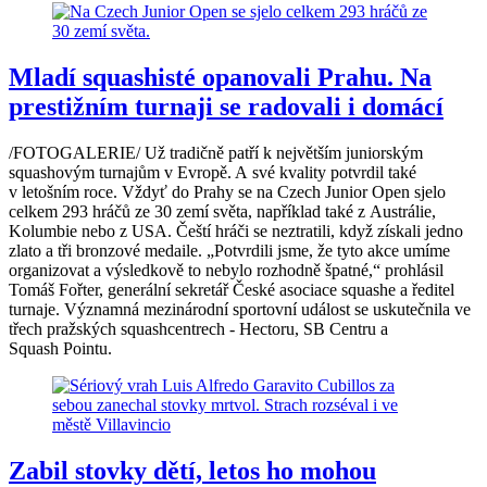
Mladí squashisté opanovali Prahu. Na
prestižním turnaji se radovali i domácí
/FOTOGALERIE/ Už tradičně patří k největším juniorským
squashovým turnajům v Evropě. A své kvality potvrdil také
v letošním roce. Vždyť do Prahy se na Czech Junior Open sjelo
celkem 293 hráčů ze 30 zemí světa, například také z Austrálie,
Kolumbie nebo z USA. Čeští hráči se neztratili, když získali jedno
zlato a tři bronzové medaile. „Potvrdili jsme, že tyto akce umíme
organizovat a výsledkově to nebylo rozhodně špatné,“ prohlásil
Tomáš Fořter, generální sekretář České asociace squashe a ředitel
turnaje. Významná mezinárodní sportovní událost se uskutečnila ve
třech pražských squashcentrech - Hectoru, SB Centru a
Squash Pointu.
Zabil stovky dětí, letos ho mohou