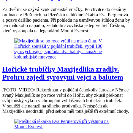
Za dveřmi se ozývá zvuk zubařské vrtačky. Po chvilce do čekárny
ordinace v Přešticích na Plzeňsku nahlédne lékařka Eva Perglerová
a pozve dalšího pacienta. Při pohledu na usměvavou štíhlou ženu by
jen málokoho napadlo, že tato tmavovláska je teprve třetí Češkou,
která vystoupala na legendární Mount Everest.
Hořické trubičky Maxijedlíka zradily.
Prohru zajedl syrovými vejci a balutem
/FOTO, VIDEO/ Rekordman v pojídání čehokoliv Jaroslav Němec
zvaný Maxijedlík se po roce vrátil do Hořic, aby zkusil překonat
svůj loňský výkon v chroupání vyhlášených hořických trubiček.
V soutěži ale narazil na silného protivníka. Neúspěch ale
Maxijedlíka neodradil, před sebou měl totiž ještě tři extrémní chody.