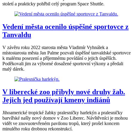
století a prakticky pohřbil celý program Space Shuttle.
Vedení města ocenilo úspěšné sportovce z
Tanvaldu
V závěru roku 2022 starosta města Vladimír Vyhnálek a
místostarosta města Jan Palme pozvali úspěšné tanvaldské sportovce
k malému posezení a příjemnému povídání o jejich úspěších.
Poděkovali jim za výborné dosažené sportovní výkony a předali
malý dárek.
V liberecké zoo přibyly nové druhy žab.
Jejich jed používají kmeny indiánů
Jihoamerické tropické žabky pralesničky harlekýn a pralesničky
barvířské našly nový domov v Zoo Liberec. Návštěvníci je mohou
vidět ve znovuotevřeném pavilonu tropů, který prošel koncem
minulého roku drobnou rekonstrukcí.