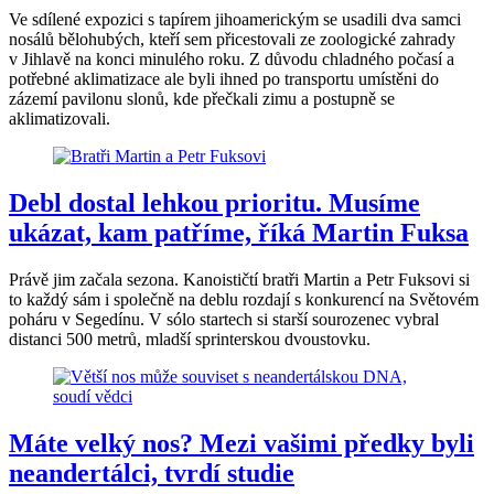
Ve sdílené expozici s tapírem jihoamerickým se usadili dva samci
nosálů bělohubých, kteří sem přicestovali ze zoologické zahrady
v Jihlavě na konci minulého roku. Z důvodu chladného počasí a
potřebné aklimatizace ale byli ihned po transportu umístěni do
zázemí pavilonu slonů, kde přečkali zimu a postupně se
aklimatizovali.
Debl dostal lehkou prioritu. Musíme
ukázat, kam patříme, říká Martin Fuksa
Právě jim začala sezona. Kanoističtí bratři Martin a Petr Fuksovi si
to každý sám i společně na deblu rozdají s konkurencí na Světovém
poháru v Segedínu. V sólo startech si starší sourozenec vybral
distanci 500 metrů, mladší sprinterskou dvoustovku.
Máte velký nos? Mezi vašimi předky byli
neandertálci, tvrdí studie