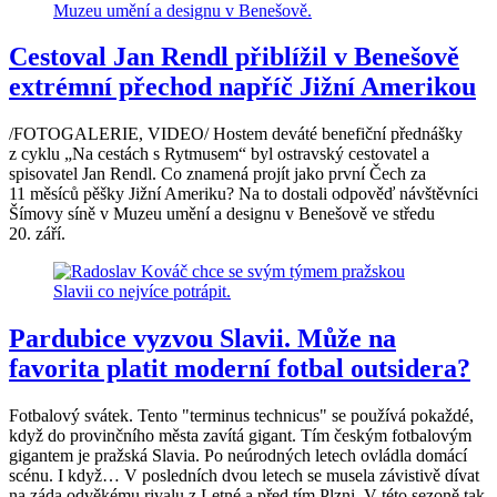
Cestoval Jan Rendl přiblížil v Benešově
extrémní přechod napříč Jižní Amerikou
/FOTOGALERIE, VIDEO/ Hostem deváté benefiční přednášky
z cyklu „Na cestách s Rytmusem“ byl ostravský cestovatel a
spisovatel Jan Rendl. Co znamená projít jako první Čech za
11 měsíců pěšky Jižní Ameriku? Na to dostali odpověď návštěvníci
Šímovy síně v Muzeu umění a designu v Benešově ve středu
20. září.
Pardubice vyzvou Slavii. Může na
favorita platit moderní fotbal outsidera?
Fotbalový svátek. Tento "terminus technicus" se používá pokaždé,
když do provinčního města zavítá gigant. Tím českým fotbalovým
gigantem je pražská Slavia. Po neúrodných letech ovládla domácí
scénu. I když… V posledních dvou letech se musela závistivě dívat
na záda odvěkému rivalu z Letné a před tím Plzni. V této sezoně tak