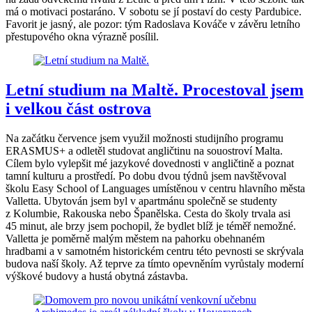
má o motivaci postaráno. V sobotu se jí postaví do cesty Pardubice.
Favorit je jasný, ale pozor: tým Radoslava Kováče v závěru letního
přestupového okna výrazně posílil.
Letní studium na Maltě. Procestoval jsem
i velkou část ostrova
Na začátku července jsem využil možnosti studijního programu
ERASMUS+ a odletěl studovat angličtinu na souostroví Malta.
Cílem bylo vylepšit mé jazykové dovednosti v angličtině a poznat
tamní kulturu a prostředí. Po dobu dvou týdnů jsem navštěvoval
školu Easy School of Languages umístěnou v centru hlavního města
Valletta. Ubytován jsem byl v apartmánu společně se studenty
z Kolumbie, Rakouska nebo Španělska. Cesta do školy trvala asi
45 minut, ale brzy jsem pochopil, že bydlet blíž je téměř nemožné.
Valletta je poměrně malým městem na pahorku obehnaném
hradbami a v samotném historickém centru této pevnosti se skrývala
budova naší školy. Až teprve za tímto opevněním vyrůstaly moderní
výškové budovy a hustá obytná zástavba.