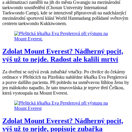
a aklimatizaci zamířili na jih do města Gwangju na mezinárodní
taekwondo soustředění (Chosun University International
Taekwondo Camp), kde se intenzivně připravovali na nadcházející
mezinárodní sportovní klání World Hanmadang pořádané světovým
centrem taekwondo Kukkiwonem.
Zdolat Mount Everest? Nádherný pocit,
výš už to nejde. Radost ale kalili mrtví
Za dveřmi se ozývá zvuk zubařské vrtačky. Po chvilce do čekárny
ordinace v Přešticích na Plzeňsku nahlédne lékařka Eva Perglerová
a pozve dalšího pacienta. Při pohledu na usměvavou štíhlou ženu by
jen málokoho napadlo, že tato tmavovláska je teprve třetí Češkou,
která vystoupala na Mount Everest.
Zdolat Mount Everest? Nádherný pocit,
výš už to nejde, popisuje zubařka