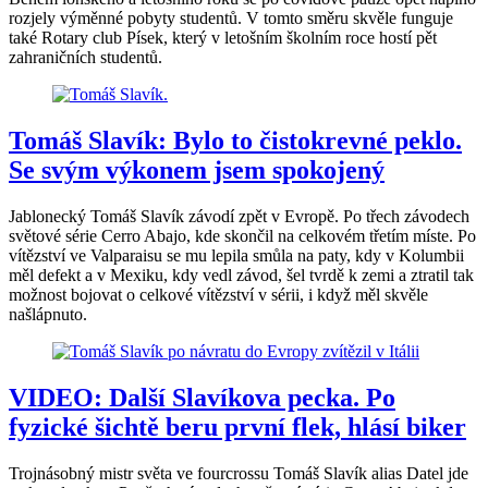
rozjely výměnné pobyty studentů. V tomto směru skvěle funguje
také Rotary club Písek, který v letošním školním roce hostí pět
zahraničních studentů.
Tomáš Slavík: Bylo to čistokrevné peklo.
Se svým výkonem jsem spokojený
Jablonecký Tomáš Slavík závodí zpět v Evropě. Po třech závodech
světové série Cerro Abajo, kde skončil na celkovém třetím míste. Po
vítězství ve Valparaisu se mu lepila smůla na paty, kdy v Kolumbii
měl defekt a v Mexiku, kdy vedl závod, šel tvrdě k zemi a ztratil tak
možnost bojovat o celkové vítězství v sérii, i když měl skvěle
našlápnuto.
VIDEO: Další Slavíkova pecka. Po
fyzické šichtě beru první flek, hlásí biker
Trojnásobný mistr světa ve fourcrossu Tomáš Slavík alias Datel jde