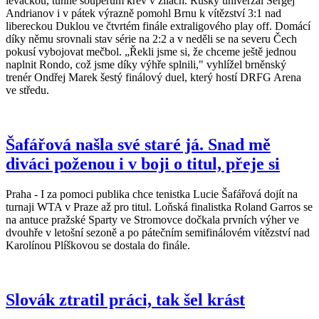
levačkou, tuhne soupeřům krev v žilách. Ruský univerzál Sergej
Andrianov i v pátek výrazně pomohl Brnu k vítězství 3:1 nad
libereckou Duklou ve čtvrtém finále extraligového play off. Domácí
díky němu srovnali stav série na 2:2 a v neděli se na severu Čech
pokusí vybojovat mečbol. „Řekli jsme si, že chceme ještě jednou
naplnit Rondo, což jsme díky výhře splnili," vyhlížel brněnský
trenér Ondřej Marek šestý finálový duel, který hostí DRFG Arena
ve středu.
Šafářová našla své staré já. Snad mě
diváci poženou i v boji o titul, přeje si
Praha - I za pomoci publika chce tenistka Lucie Šafářová dojít na
turnaji WTA v Praze až pro titul. Loňská finalistka Roland Garros se
na antuce pražské Sparty ve Stromovce dočkala prvních výher ve
dvouhře v letošní sezoně a po pátečním semifinálovém vítězství nad
Karolínou Plíškovou se dostala do finále.
Slovák ztratil práci, tak šel krást