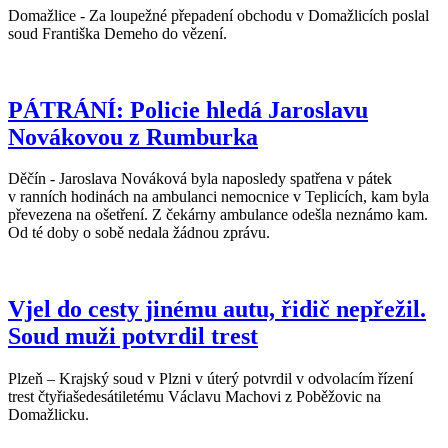
Domažlice - Za loupežné přepadení obchodu v Domažlicích poslal
soud Františka Demeho do vězení.
PÁTRÁNÍ: Policie hledá Jaroslavu
Novákovou z Rumburka
Děčín - Jaroslava Nováková byla naposledy spatřena v pátek
v ranních hodinách na ambulanci nemocnice v Teplicích, kam byla
převezena na ošetření. Z čekárny ambulance odešla neznámo kam.
Od té doby o sobě nedala žádnou zprávu.
Vjel do cesty jinému autu, řidič nepřežil.
Soud muži potvrdil trest
Plzeň – Krajský soud v Plzni v úterý potvrdil v odvolacím řízení
trest čtyřiašedesátiletému Václavu Machovi z Poběžovic na
Domažlicku.