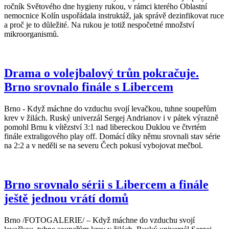
ročník Světového dne hygieny rukou, v rámci kterého Oblastní
nemocnice Kolín uspořádala instruktáž, jak správě dezinfikovat ruce
a proč je to důležité. Na rukou je totiž nespočetné množství
mikroorganismů.
Drama o volejbalový trůn pokračuje.
Brno srovnalo finále s Libercem
Brno - Když máchne do vzduchu svojí levačkou, tuhne soupeřům
krev v žilách. Ruský univerzál Sergej Andrianov i v pátek výrazně
pomohl Brnu k vítězství 3:1 nad libereckou Duklou ve čtvrtém
finále extraligového play off. Domácí díky němu srovnali stav série
na 2:2 a v neděli se na severu Čech pokusí vybojovat mečbol.
Brno srovnalo sérii s Libercem a finále
ještě jednou vrátí domů
Brno /FOTOGALERIE/ – Když máchne do vzduchu svojí