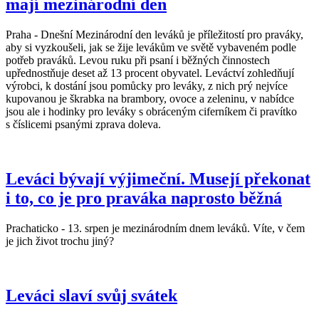
mají mezinárodní den
Praha - Dnešní Mezinárodní den leváků je příležitostí pro praváky,
aby si vyzkoušeli, jak se žije levákům ve světě vybaveném podle
potřeb praváků. Levou ruku při psaní i běžných činnostech
upřednostňuje deset až 13 procent obyvatel. Leváctví zohledňují
výrobci, k dostání jsou pomůcky pro leváky, z nich prý nejvíce
kupovanou je škrabka na brambory, ovoce a zeleninu, v nabídce
jsou ale i hodinky pro leváky s obráceným ciferníkem či pravítko
s číslicemi psanými zprava doleva.
Leváci bývají výjimeční. Musejí překonat
i to, co je pro praváka naprosto běžná
Prachaticko - 13. srpen je mezinárodním dnem leváků. Víte, v čem
je jich život trochu jiný?
Leváci slaví svůj svátek