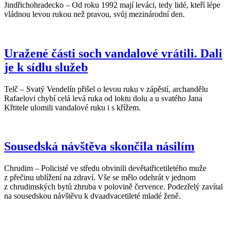
Jindřichohradecko – Od roku 1992 mají leváci, tedy lidé, kteří lépe
vládnou levou rukou než pravou, svůj mezinárodní den.
Uražené části soch vandalové vrátili. Dali
je k sídlu služeb
Telč – Svatý Vendelín přišel o levou ruku v zápěstí, archandělu
Rafaelovi chybí celá levá ruka od loktu dolu a u svatého Jana
Křtitele ulomili vandalové ruku i s křížem.
Sousedská návštěva skončila násilím
Chrudim – Policisté ve středu obvinili devětatřicetiletého muže
z přečinu ublížení na zdraví. Vše se mělo odehrát v jednom
z chrudimských bytů zhruba v polovině července. Podezřelý zavítal
na sousedskou návštěvu k dvaadvacetileté mladé ženě.