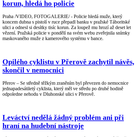
korun, hledá ho policie
Praha /VIDEO, FOTOGALERIE/ - Policie hledá muže, který
koncem dubna s pistolí v ruce přepadl banku v pražské Táboritské
ulici a odnesl si desítky tisíc korun. Za loupež mu hrozí až deset let
vězení. Pražská policie v pondělí na svém webu zveřejnila snímky
maskovaného muže z kamerového systému v bance.
Opilého cyklistu v Přerově zachytil návěs,
skončil v nemocnici
Přerov – Se středně těžkým zraněním byl převezen do nemocnice
jednapadesátiletý cyklista, který měl ve středu po druhé hodině
odpoledne nehodu v Dluhonské ulici v Přerově.
Leváctví nedělá žádný problém ani při
hraní na hudební nástroje