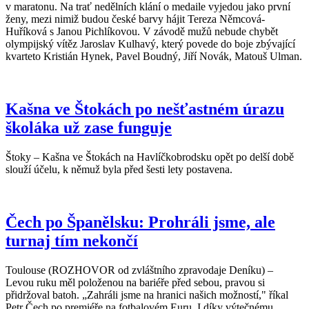
v maratonu. Na trať nedělních klání o medaile vyjedou jako první
ženy, mezi nimiž budou české barvy hájit Tereza Němcová-
Huříková s Janou Pichlíkovou. V závodě mužů nebude chybět
olympijský vítěz Jaroslav Kulhavý, který povede do boje zbývající
kvarteto Kristián Hynek, Pavel Boudný, Jiří Novák, Matouš Ulman.
Kašna ve Štokách po nešťastném úrazu
školáka už zase funguje
Štoky – Kašna ve Štokách na Havlíčkobrodsku opět po delší době
slouží účelu, k němuž byla před šesti lety postavena.
Čech po Španělsku: Prohráli jsme, ale
turnaj tím nekončí
Toulouse (ROZHOVOR od zvláštního zpravodaje Deníku) –
Levou ruku měl položenou na bariéře před sebou, pravou si
přidržoval batoh. „Zahráli jsme na hranici našich možností," říkal
Petr Čech po premiéře na fotbalovém Euru. I díky výtečnému