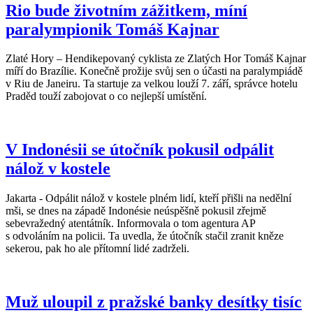
Rio bude životním zážitkem, míní
paralympionik Tomáš Kajnar
Zlaté Hory – Hendikepovaný cyklista ze Zlatých Hor Tomáš Kajnar
míří do Brazílie. Konečně prožije svůj sen o účasti na paralympiádě
v Riu de Janeiru. Ta startuje za velkou louží 7. září, správce hotelu
Praděd touží zabojovat o co nejlepší umístění.
V Indonésii se útočník pokusil odpálit
nálož v kostele
Jakarta - Odpálit nálož v kostele plném lidí, kteří přišli na nedělní
mši, se dnes na západě Indonésie neúspěšně pokusil zřejmě
sebevražedný atentátník. Informovala o tom agentura AP
s odvoláním na policii. Ta uvedla, že útočník stačil zranit kněze
sekerou, pak ho ale přítomní lidé zadrželi.
Muž uloupil z pražské banky desítky tisíc