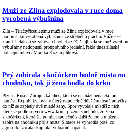
Muži ze Zlína explodovala v ruce doma
vyrobená výbušnina
Zlín – Třiačtyřicetiletému muži ze Zlína explodovala v ruce
podomácku vyrobená výbušnina ze střelného prachu. Vážně se
zranil. Událostí se zabývají i policisté. Zjišťují, zda se muž výrobou
výbušniny nedopustil protiprávního jednání, řekla dnes zlínská
policejní mluvčí Monika Kozumplíková.
Prý zabírala s kočárkem hodně místa na
chodníku, tak ji žena bodla do krku
Plzeň - Rušná Zbrojnická ulice, která se nachází nedaleko od
náměstí Republiky, byla v úterý odpoledně dějištěm drsné potyčky,
do níž se zapletly dvě mladé ženy. Spor vyvolala mladší z nich,
které se podle serveru www.krimi-plzen.cz nelíbilo, že žena
s kočárkem, která šla po ulici společně s další ženou a mužem,
zabírá na chodníku příliš místa. Situace se vyhrotila poté, co
agresorka začala skupinku vulgárně napadat.