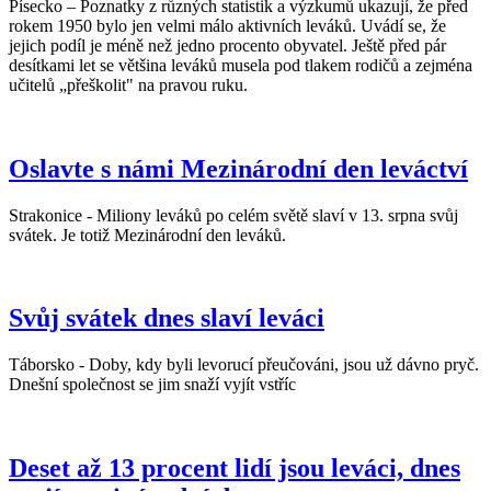
Písecko – Poznatky z různých statistik a výzkumů ukazují, že před
rokem 1950 bylo jen velmi málo aktivních leváků. Uvádí se, že
jejich podíl je méně než jedno procento obyvatel. Ještě před pár
desítkami let se většina leváků musela pod tlakem rodičů a zejména
učitelů „přeškolit" na pravou ruku.
Oslavte s námi Mezinárodní den leváctví
Strakonice - Miliony leváků po celém světě slaví v 13. srpna svůj
svátek. Je totiž Mezinárodní den leváků.
Svůj svátek dnes slaví leváci
Táborsko - Doby, kdy byli levorucí přeučováni, jsou už dávno pryč.
Dnešní společnost se jim snaží vyjít vstříc
Deset až 13 procent lidí jsou leváci, dnes