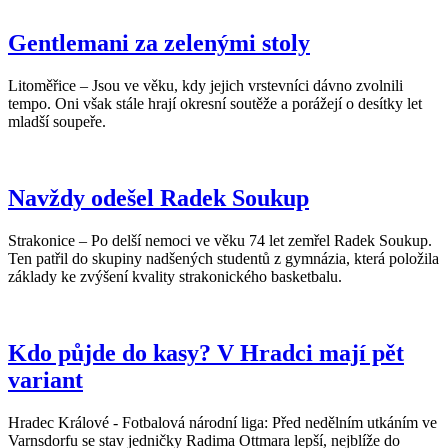
Gentlemani za zelenými stoly
Litoměřice – Jsou ve věku, kdy jejich vrstevníci dávno zvolnili
tempo. Oni však stále hrají okresní soutěže a porážejí o desítky let
mladší soupeře.
Navždy odešel Radek Soukup
Strakonice – Po delší nemoci ve věku 74 let zemřel Radek Soukup.
Ten patřil do skupiny nadšených studentů z gymnázia, která položila
základy ke zvýšení kvality strakonického basketbalu.
Kdo půjde do kasy? V Hradci mají pět
variant
Hradec Králové - Fotbalová národní liga: Před nedělním utkáním ve
Varnsdorfu se stav jedničky Radima Ottmara lepší, nejblíže do