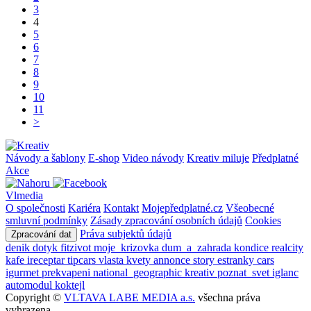
3
4
5
6
7
8
9
10
11
>
Návody a šablony
E-shop
Video návody
Kreativ miluje
Předplatné
Akce
Vlmedia
O společnosti
Kariéra
Kontakt
Mojepředplatné.cz
Všeobecné
smluvní podmínky
Zásady zpracování osobních údajů
Cookies
Práva subjektů údajů
Zpracování dat
denik
dotyk
fitzivot
moje_krizovka
dum_a_zahrada
kondice
realcity
kafe
ireceptar
tipcars
vlasta
kvety
annonce
story
estranky
cars
igurmet
prekvapeni
national_geographic
kreativ
poznat_svet
iglanc
automodul
koktejl
Copyright ©
VLTAVA LABE MEDIA a.s.
všechna práva
vyhrazena.