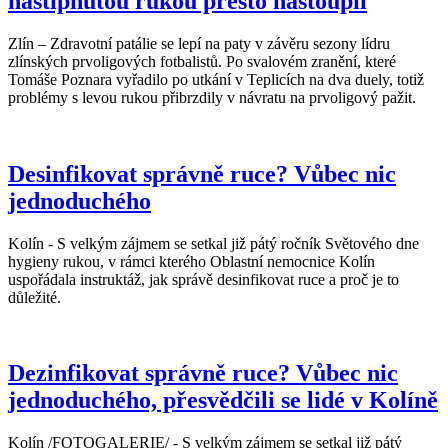
naštípnutou rukou přesto nastoupil
Zlín – Zdravotní patálie se lepí na paty v závěru sezony lídru
zlínských prvoligových fotbalistů. Po svalovém zranění, které
Tomáše Poznara vyřadilo po utkání v Teplicích na dva duely, totiž
problémy s levou rukou přibrzdily v návratu na prvoligový pažit.
Desinfikovat správně ruce? Vůbec nic
jednoduchého
Kolín - S velkým zájmem se setkal již pátý ročník Světového dne
hygieny rukou, v rámci kterého Oblastní nemocnice Kolín
uspořádala instruktáž, jak správě desinfikovat ruce a proč je to
důležité.
Dezinfikovat správně ruce? Vůbec nic
jednoduchého, přesvědčili se lidé v Kolíně
Kolín /FOTOGALERIE/ - S velkým zájmem se setkal již pátý