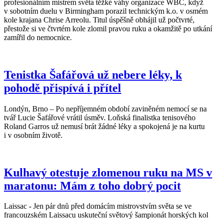
profesionálním mistrem světa těžké váhy organizace WBC, když
v sobotním duelu v Birmingham porazil technickým k.o. v osmém
kole krajana Chrise Arreolu. Titul úspěšně obhájil už počtvrté,
přestože si ve čtvrtém kole zlomil pravou ruku a okamžitě po utkání
zamířil do nemocnice.
Tenistka Šafářová už nebere léky, k
pohodě přispívá i přítel
Londýn, Brno – Po nepříjemném období zaviněném nemocí se na
tvář Lucie Šafářové vrátil úsměv. Loňská finalistka tenisového
Roland Garros už nemusí brát žádné léky a spokojená je na kurtu
i v osobním životě.
Kulhavý otestuje zlomenou ruku na MS v
maratonu: Mám z toho dobrý pocit
Laissac - Jen pár dnů před domácím mistrovstvím světa se ve
francouzském Laissacu uskuteční světový šampionát horských kol