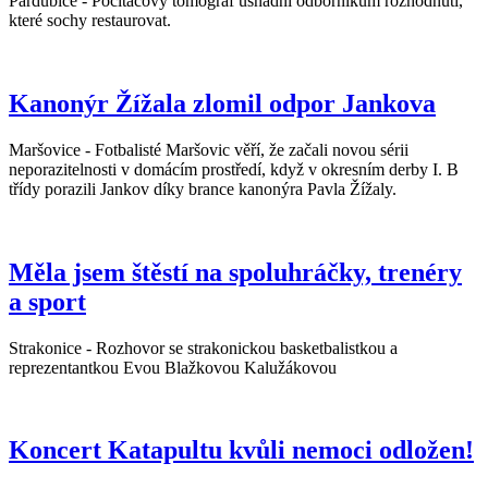
Pardubice - Počítačový tomograf usnadní odborníkům rozhodnutí,
které sochy restaurovat.
Kanonýr Žížala zlomil odpor Jankova
Maršovice - Fotbalisté Maršovic věří, že začali novou sérii
neporazitelnosti v domácím prostředí, když v okresním derby I. B
třídy porazili Jankov díky brance kanonýra Pavla Žížaly.
Měla jsem štěstí na spoluhráčky, trenéry
a sport
Strakonice - Rozhovor se strakonickou basketbalistkou a
reprezentantkou Evou Blažkovou Kalužákovou
Koncert Katapultu kvůli nemoci odložen!