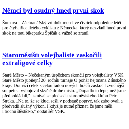
Němci byl osudný hned první skok
Šumava – Záchranářský vrtulník musel ve čtvrtek odpoledne letět
pro čtyřiatřicetiletého cyklistu z Německa, který nezvládl hned první
skok na trati bikeparku Špičák a vážně se zranil.
Staroměstští volejbalisté zaskočili
extraligové celky
Staré Město – Nečekaným úspěchem skončil pro volejbalisty VSK
Staré Město jubilejní 20. ročník turnaje O pohár hejtmana Zlínského
kraje. Domácí celek s celou řadou nových hráčů zaskočil zvučnější
soupeře a vybojoval skvělé druhé místo. „Dopadlo to lépe, než jsme
předpokládali," usmíval se předseda staroměstského klubu Petr
Straka. „Na to, že se kluci sešli v podstatě poprvé, tak zabojovali a
předvedli slušný výkon. I když je nutné přiznat, že jsme měli
i trochu štěstíčko," dodal šéf VSK.