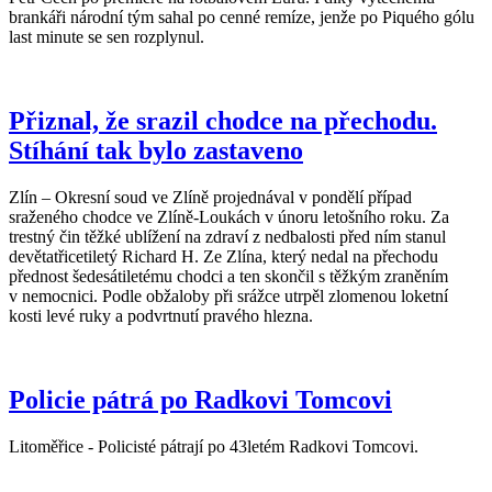
brankáři národní tým sahal po cenné remíze, jenže po Piquého gólu
last minute se sen rozplynul.
Přiznal, že srazil chodce na přechodu.
Stíhání tak bylo zastaveno
Zlín – Okresní soud ve Zlíně projednával v pondělí případ
sraženého chodce ve Zlíně-Loukách v únoru letošního roku. Za
trestný čin těžké ublížení na zdraví z nedbalosti před ním stanul
devětatřicetiletý Richard H. Ze Zlína, který nedal na přechodu
přednost šedesátiletému chodci a ten skončil s těžkým zraněním
v nemocnici. Podle obžaloby při srážce utrpěl zlomenou loketní
kosti levé ruky a podvrtnutí pravého hlezna.
Policie pátrá po Radkovi Tomcovi
Litoměřice - Policisté pátrají po 43letém Radkovi Tomcovi.