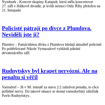
Nymburk - Koncert skupiny Katapult, která měla koncertovat
27. září v Hálkově divadle, je kvůli nemoci Oldy Říhy přeložen na
21. listopadu
Policisté pátrají po dívce z Plumlova.
Neviděli jste ji?
Plumlov – Patnáctiletou dívku z Plumlova hledají aktuálně policisté.
Po pohřešované Nikole Vymazalové vyhlásili pátrání
devatenáctého září.
Rudnytskyy byl krapet nervózní. Ale na
penaltu si věřil
Varnsdorf – Jít v 90. minutě za stavu 2:2 zahrávat penaltu, to chce
pořádné nervy. Do takové situace se dostal varnsdorfský záložník
Pavlo Rudnytskyy.