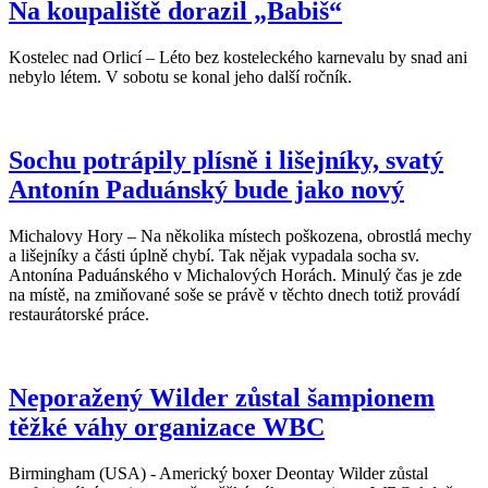
Na koupaliště dorazil „Babiš“
Kostelec nad Orlicí – Léto bez kosteleckého karnevalu by snad ani
nebylo létem. V sobotu se konal jeho další ročník.
Sochu potrápily plísně i lišejníky, svatý
Antonín Paduánský bude jako nový
Michalovy Hory – Na několika místech poškozena, obrostlá mechy
a lišejníky a části úplně chybí. Tak nějak vypadala socha sv.
Antonína Paduánského v Michalových Horách. Minulý čas je zde
na místě, na zmiňované soše se právě v těchto dnech totiž provádí
restaurátorské práce.
Neporažený Wilder zůstal šampionem
těžké váhy organizace WBC
Birmingham (USA) - Americký boxer Deontay Wilder zůstal