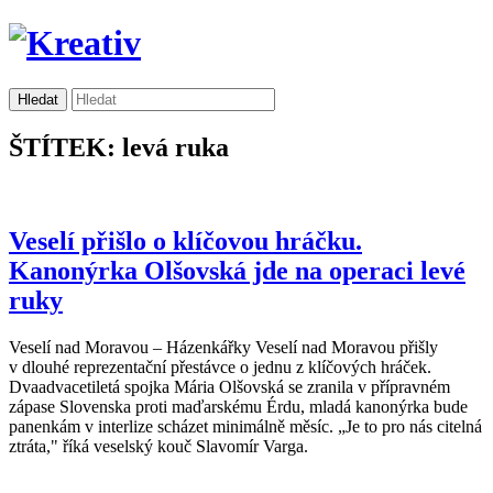
ŠTÍTEK: levá ruka
Veselí přišlo o klíčovou hráčku.
Kanonýrka Olšovská jde na operaci levé
ruky
Veselí nad Moravou – Házenkářky Veselí nad Moravou přišly
v dlouhé reprezentační přestávce o jednu z klíčových hráček.
Dvaadvacetiletá spojka Mária Olšovská se zranila v přípravném
zápase Slovenska proti maďarskému Érdu, mladá kanonýrka bude
panenkám v interlize scházet minimálně měsíc. „Je to pro nás citelná
ztráta," říká veselský kouč Slavomír Varga.