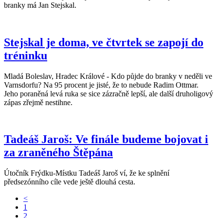
branky má Jan Stejskal.
Stejskal je doma, ve čtvrtek se zapojí do
tréninku
Mladá Boleslav, Hradec Králové - Kdo půjde do branky v neděli ve
Varnsdorfu? Na 95 procent je jisté, že to nebude Radim Ottmar.
Jeho poraněná levá ruka se sice zázračně lepší, ale další druholigový
zápas zřejmě nestihne.
Tadeáš Jaroš: Ve finále budeme bojovat i
za zraněného Štěpána
Útočník Frýdku-Místku Tadeáš Jaroš ví, že ke splnění
předsezónního cíle vede ještě dlouhá cesta.
<
1
2