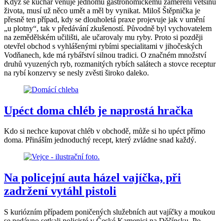
Když se kuchař věnuje jednomu gastronomickému zaměření většinu
života, musí už něco umět a měl by vynikat. Miloš Štěpnička je
přesně ten případ, kdy se dlouholetá praxe projevuje jak v umění
„u plotny“, tak v předávání zkušeností. Původně byl vychovatelem
na zemědělském učilišti, ale učarovaly mu ryby. Proto si později
otevřel obchod s vyhlášenými rybími specialitami v jihočeských
Vodňanech, kde má rybářství silnou tradici. O značném množství
druhů vyuzených ryb, rozmanitých rybích salátech a stovce receptur
na rybí konzervy se nesly zvěsti široko daleko.
Upéct doma chléb je naprostá hračka
Kdo si nechce kupovat chléb v obchodě, může si ho upéct přímo
doma. Přináším jednoduchý recept, který zvládne snad každý.
Na policejní auta házel vajíčka, při
zadržení vytáhl pistoli
S kuriózním případem poničených služebních aut vajíčky a moukou
se nedávno setkali policisté v České Kamenici na Děčínsku. Po