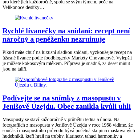
pro které jich každoročně, spolu se svým týmem, peče na
Velikonoce desítky…
Rychlé lívanečky na snídani: recept není
náročný a peněženku nezruinuje
Pikud máte chuť na luxusní sladkou snídani, vyzkoušejte recept na
úžasné lívance podle foodblogerky Markéty Chovancové. Vylepšít
je můžete kokosovým mlékem. Příprava je snadná, za deset minut
jsou na talíři.
Podívejte se na snímky z masopustu v
Jenišově Úzejdu. Obec zanikla kvůli uhlí
Masopusty se slaví každoročně v průběhu ledna a února. Na
fotografiích z masopustu v Jenišově Úzejdu v roce 1958 vidíme, že
součástí masopustního průvodu bývá početná skupina maskovaných
hudebníků, kteří hrají na trubky, klarinety, tahací harmoniky a