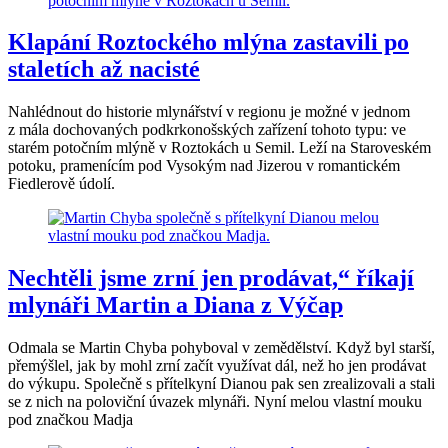
Klapání Roztockého mlýna zastavili po
staletích až nacisté
Nahlédnout do historie mlynářství v regionu je možné v jednom
z mála dochovaných podkrkonošských zařízení tohoto typu: ve
starém potočním mlýně v Roztokách u Semil. Leží na Staroveském
potoku, pramenícím pod Vysokým nad Jizerou v romantickém
Fiedlerově údolí.
Nechtěli jsme zrní jen prodávat,“ říkají
mlynáři Martin a Diana z Výčap
Odmala se Martin Chyba pohyboval v zemědělství. Když byl starší,
přemýšlel, jak by mohl zrní začít využívat dál, než ho jen prodávat
do výkupu. Společně s přítelkyní Dianou pak sen zrealizovali a stali
se z nich na poloviční úvazek mlynáři. Nyní melou vlastní mouku
pod značkou Madja