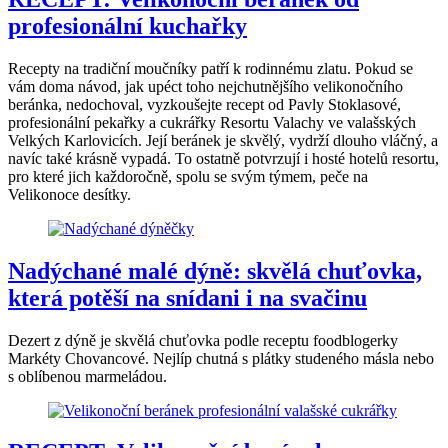
profesionální kuchařky
Recepty na tradiční moučníky patří k rodinnému zlatu. Pokud se
vám doma návod, jak upéct toho nejchutnějšího velikonočního
beránka, nedochoval, vyzkoušejte recept od Pavly Stoklasové,
profesionální pekařky a cukrářky Resortu Valachy ve valašských
Velkých Karlovicích. Její beránek je skvělý, vydrží dlouho vláčný, a
navíc také krásně vypadá. To ostatně potvrzují i hosté hotelů resortu,
pro které jich každoročně, spolu se svým týmem, peče na
Velikonoce desítky.
Nadýchané malé dýně: skvělá chuťovka,
která potěší na snídani i na svačinu
Dezert z dýně je skvělá chuťovka podle receptu foodblogerky
Markéty Chovancové. Nejlíp chutná s plátky studeného másla nebo
s oblíbenou marmeládou.