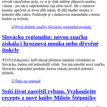
vévodí vánočnímu stolu, vy si je však můžete připravit snadno
i doma - jen tak k odpolednímu čaji nebo kávě. Jde o máslové
kousky upečené ze dvou dílů másla, tří dílů hladké mouky a
jednoho dílu cukru. Podávejte je s malinovou marmeládu a doma
budete za hvězdu.
Slovácko regionální: novou značku
získala i hroznová mouka nebo dřevěné
štokrle
/FOTO/Zákazníci, kteří dávají přednost místním výrobkům ze
Slovácka, budou mít jednodušší výběr. Ten jim umožní nová značka
Slovácko regionální produkt, kterou získalo prvních jedenáct
držitelů.
Svůj život zasvětil rybám. Vyzkoušejte
recepty z nové knihy Miloše Štěpničky