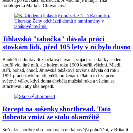
sešlosti po stovkách až tisících. A všichni je milují,“ říká
fooblogerka Markéta Chovancová.
Jihlavská "tabačka" dávala práci
stovkám lidí, před 105 lety v ní bylo dusno
Bankéři si dopřávali značková havana, vojáci zase fajfky. Jeden
kouřil víc, jiný míň, ale kolem roku 1900 kouřili všichni. Mladí,
staří, bohatí, chudí. Jihlavská tabáková továrna dávala od roku
1851 práci stovkám lidí, většinou ženám. Platilo to i za první
světové války, když doma chyběla mužská ruka a všichni se
strachovali, aby táta nepadl.
Recept na sušenky shortbread. Tato
dobrota zmizí ze stolu okamžitě
Sušenky shortbread se hodí na ta nejfajnovější pohoštění, v Británii