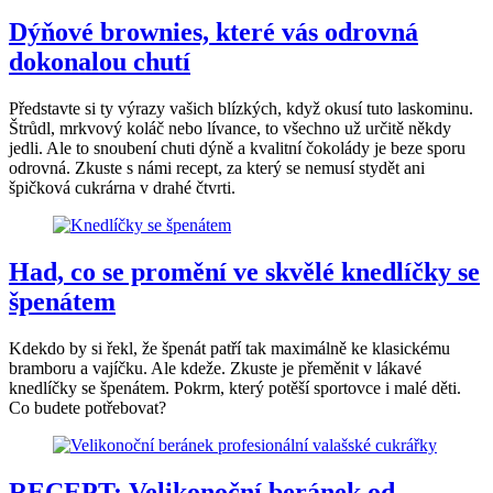
Dýňové brownies, které vás odrovná
dokonalou chutí
Představte si ty výrazy vašich blízkých, když okusí tuto laskominu.
Štrůdl, mrkvový koláč nebo lívance, to všechno už určitě někdy
jedli. Ale to snoubení chuti dýně a kvalitní čokolády je beze sporu
odrovná. Zkuste s námi recept, za který se nemusí stydět ani
špičková cukrárna v drahé čtvrti.
Had, co se promění ve skvělé knedlíčky se
špenátem
Kdekdo by si řekl, že špenát patří tak maximálně ke klasickému
bramboru a vajíčku. Ale kdeže. Zkuste je přeměnit v lákavé
knedlíčky se špenátem. Pokrm, který potěší sportovce i malé děti.
Co budete potřebovat?
RECEPT: Velikonoční beránek od