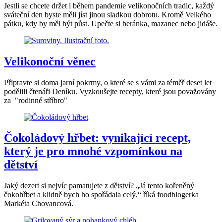
Jestli se chcete držet i během pandemie velikonočních tradic, každý
sváteční den byste měli jíst jinou sladkou dobrotu. Kromě Velkého
pátku, kdy by měl být půst. Upečte si beránka, mazanec nebo jidáše.
Velikonoční věnec
Připravte si doma jarní pokrmy, o které se s vámi za téměř deset let
podělili čtenáři Deníku. Vyzkoušejte recepty, které jsou považovány
za "rodinné stříbro"
Čokoládový hřbet: vynikající recept,
který je pro mnohé vzpomínkou na
dětství
Jaký dezert si nejvíc pamatujete z dětství? „Já tento kořeněný
čokohřbet a klidně bych ho spořádala celý,“ říká foodblogerka
Markéta Chovancová.