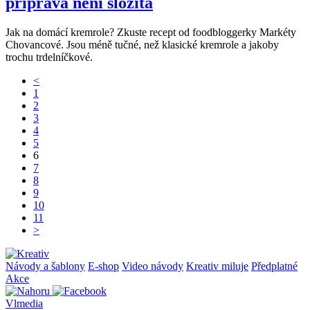
příprava není složitá
Jak na domácí kremrole? Zkuste recept od foodbloggerky Markéty
Chovancové. Jsou méně tučné, než klasické kremrole a jakoby
trochu trdelníčkové.
<
1
2
3
4
5
6
7
8
9
10
11
>
Návody a šablony
E-shop
Video návody
Kreativ miluje
Předplatné
Akce
Vlmedia