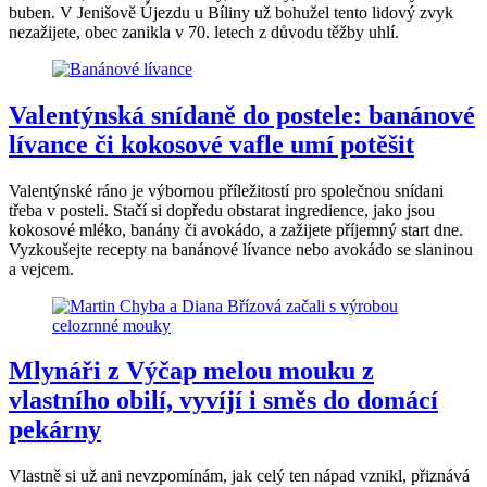
buben. V Jenišově Újezdu u Bíliny už bohužel tento lidový zvyk
nezažijete, obec zanikla v 70. letech z důvodu těžby uhlí.
Valentýnská snídaně do postele: banánové
lívance či kokosové vafle umí potěšit
Valentýnské ráno je výbornou příležitostí pro společnou snídani
třeba v posteli. Stačí si dopředu obstarat ingredience, jako jsou
kokosové mléko, banány či avokádo, a zažijete příjemný start dne.
Vyzkoušejte recepty na banánové lívance nebo avokádo se slaninou
a vejcem.
Mlynáři z Výčap melou mouku z
vlastního obilí, vyvíjí i směs do domácí
pekárny
Vlastně si už ani nevzpomínám, jak celý ten nápad vznikl, přiznává