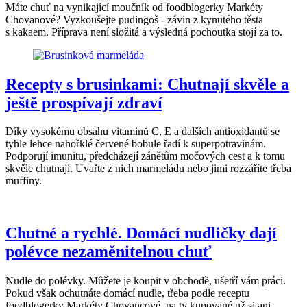
Máte chuť na vynikající moučník od foodblogerky Markéty
Chovanové? Vyzkoušejte pudingoš - závin z kynutého těsta
s kakaem. Příprava není složitá a výsledná pochoutka stojí za to.
Recepty s brusinkami: Chutnají skvěle a
ještě prospívají zdraví
Díky vysokému obsahu vitaminů C, E a dalších antioxidantů se
tyhle lehce nahořklé červené bobule řadí k superpotravinám.
Podporují imunitu, předcházejí zánětům močových cest a k tomu
skvěle chutnají. Uvařte z nich marmeládu nebo jimi rozzáříte třeba
muffiny.
Chutné a rychlé. Domácí nudličky dají
polévce nezaměnitelnou chuť
Nudle do polévky. Můžete je koupit v obchodě, ušetří vám práci.
Pokud však ochutnáte domácí nudle, třeba podle receptu
foodblogerky Markéty Chovancové, na ty kupované už si ani