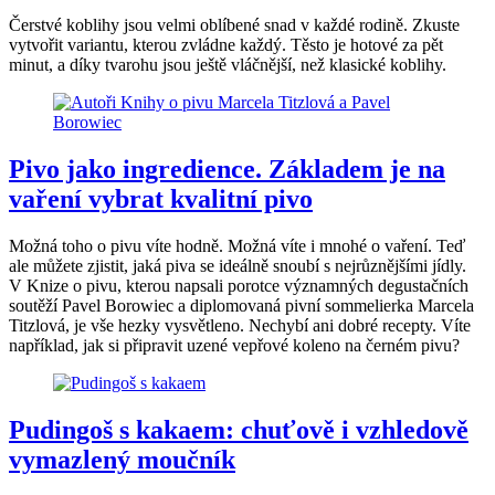
Čerstvé koblihy jsou velmi oblíbené snad v každé rodině. Zkuste
vytvořit variantu, kterou zvládne každý. Těsto je hotové za pět
minut, a díky tvarohu jsou ještě vláčnější, než klasické koblihy.
Pivo jako ingredience. Základem je na
vaření vybrat kvalitní pivo
Možná toho o pivu víte hodně. Možná víte i mnohé o vaření. Teď
ale můžete zjistit, jaká piva se ideálně snoubí s nejrůznějšími jídly.
V Knize o pivu, kterou napsali porotce významných degustačních
soutěží Pavel Borowiec a diplomovaná pivní sommelierka Marcela
Titzlová, je vše hezky vysvětleno. Nechybí ani dobré recepty. Víte
například, jak si připravit uzené vepřové koleno na černém pivu?
Pudingoš s kakaem: chuťově i vzhledově
vymazlený moučník