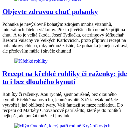
Objevte zdravou chuť pohanky
Pohanka je nevýslovně bohatým zdrojem mnoha vitamínů,
minerálních látek a vlákniny. Přesto jí většina lidí nemůže přijít na
chuť. A to je velká škoda. Josef Tydlačka, cateringový šéfkuchař
Resortu Valachy ve Velkých Karlovicích, proto připravil recept na
pohankový chleba, díky němuž zjistíte, že pohanka je nejen zdravá,
ale především může i skvěle chutnat!
Recept na křehké rohlíky či raženky: jde
to i bez dlouhého kynutí
Rohlíky či raženky. Jsou rychlé, zjednodušené, bez dlouhého
kynutí. Křehké na povrchu, jemné uvnitř. Z těsta však můžete
vytvořit i jiné oblíbené tvary. Vaší fantazii se meze nekladou. Do
recpetu od Markéty Chovancové patří sádlo, které je do rohlíků
nejlepší, ale použít můžete i jiný tuk.