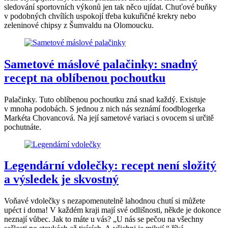
sledování sportovních výkonů jen tak něco ujídat. Chuťové buňky
v podobných chvílích uspokojí třeba kukuřičné krekry nebo
zeleninové chipsy z Šumvaldu na Olomoucku.
Sametové máslové palačinky: snadný
recept na oblíbenou pochoutku
Palačinky. Tuto oblíbenou pochoutku zná snad každý. Existuje
v mnoha podobách. S jednou z nich nás seznámí foodblogerka
Markéta Chovancová. Na její sametové variaci s ovocem si určitě
pochutnáte.
Legendární vdolečky: recept není složitý
a výsledek je skvostný
Voňavé vdolečky s nezapomenutelně lahodnou chutí si můžete
upéct i doma! V každém kraji mají své odlišnosti, někde je dokonce
neznají vůbec. Jak to máte u vás? „U nás se pečou na všechny