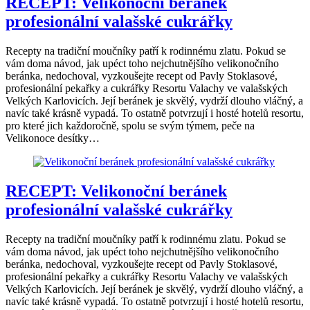
RECEPT: Velikonoční beránek
profesionální valašské cukrářky
Recepty na tradiční moučníky patří k rodinnému zlatu. Pokud se
vám doma návod, jak upéct toho nejchutnějšího velikonočního
beránka, nedochoval, vyzkoušejte recept od Pavly Stoklasové,
profesionální pekařky a cukrářky Resortu Valachy ve valašských
Velkých Karlovicích. Její beránek je skvělý, vydrží dlouho vláčný, a
navíc také krásně vypadá. To ostatně potvrzují i hosté hotelů resortu,
pro které jich každoročně, spolu se svým týmem, peče na
Velikonoce desítky…
RECEPT: Velikonoční beránek
profesionální valašské cukrářky
Recepty na tradiční moučníky patří k rodinnému zlatu. Pokud se
vám doma návod, jak upéct toho nejchutnějšího velikonočního
beránka, nedochoval, vyzkoušejte recept od Pavly Stoklasové,
profesionální pekařky a cukrářky Resortu Valachy ve valašských
Velkých Karlovicích. Její beránek je skvělý, vydrží dlouho vláčný, a
navíc také krásně vypadá. To ostatně potvrzují i hosté hotelů resortu,