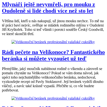
Mlynáři ještě nevymřeli, pro mouku z
Oudoleně si lidé chodí více než sto let
Většina lidí, kteří u nás nakupují, už jinou mouku nechce. To mě na
té práci baví nejvíc, svěřuje se mládek rodinného mlýnu v Oudoleni
Jiří Kryštofek. Toho si teď všimli i porotci soutěže Český Goodwill,
ve které skončili třetí.
Rádi pečete na Velikonoce? Fantastického
beránka si můžete vyzoušet už teď
Přemýšlíte, jaký moučník nabídnout rodině o víkendu a zároveň se
pomalu chystáte na Velikonoce? Pokud se vám doma návod, jak
upéct toho nejchutnějšího velikonočního beránka, nedochoval,
vyzkoušejte recept od Pavly Stoklasové. Její beránek vydrží dlouho
vláčný, a navíc také krásně vypadá. Přečtěte si, co vše budete
potřebovat.