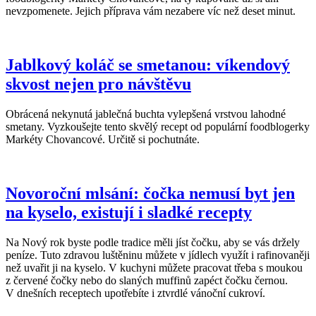
nevzpomenete. Jejich příprava vám nezabere víc než deset minut.
Jablkový koláč se smetanou: víkendový
skvost nejen pro návštěvu
Obrácená nekynutá jablečná buchta vylepšená vrstvou lahodné
smetany. Vyzkoušejte tento skvělý recept od populární foodblogerky
Markéty Chovancové. Určitě si pochutnáte.
Novoroční mlsání: čočka nemusí byt jen
na kyselo, existují i sladké recepty
Na Nový rok byste podle tradice měli jíst čočku, aby se vás držely
peníze. Tuto zdravou luštěninu můžete v jídlech využít i rafinovaněji
než uvařit ji na kyselo. V kuchyni můžete pracovat třeba s moukou
z červené čočky nebo do slaných muffinů zapéct čočku černou.
V dnešních receptech upotřebíte i ztvrdlé vánoční cukroví.