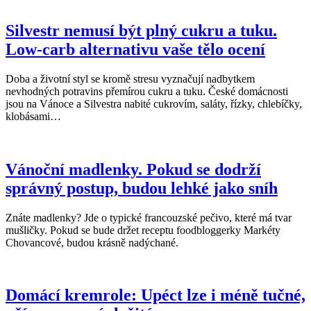
Silvestr nemusí být plný cukru a tuku.
Low-carb alternativu vaše tělo ocení
Doba a životní styl se kromě stresu vyznačují nadbytkem
nevhodných potravins přemírou cukru a tuku. České domácnosti
jsou na Vánoce a Silvestra nabité cukrovím, saláty, řízky, chlebíčky,
klobásami…
Vánoční madlenky. Pokud se dodrží
správný postup, budou lehké jako sníh
Znáte madlenky? Jde o typické francouzské pečivo, které má tvar
mušličky. Pokud se bude držet receptu foodbloggerky Markéty
Chovancové, budou krásně nadýchané.
Domácí kremrole: Upéct lze i méně tučné,