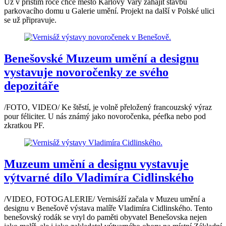
Už v příštím roce chce město Karlovy Vary zahájit stavbu
parkovacího domu u Galerie umění. Projekt na další v Polské ulici
se už připravuje.
Benešovské Muzeum umění a designu
vystavuje novoročenky ze svého
depozitáře
/FOTO, VIDEO/ Ke štěstí, je volně přeložený francouzský výraz
pour féliciter. U nás známý jako novoročenka, péefka nebo pod
zkratkou PF.
Muzeum umění a designu vystavuje
výtvarné dílo Vladimíra Cidlinského
/VIDEO, FOTOGALERIE/ Vernisáží začala v Muzeu umění a
designu v Benešově výstava malíře Vladimíra Cidlinského. Tento
benešovský rodák se vryl do paměti obyvatel Benešovska nejen