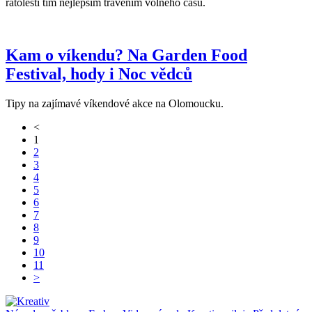
ratolesti tím nejlepším trávením volného času.
Kam o víkendu? Na Garden Food
Festival, hody i Noc vědců
Tipy na zajímavé víkendové akce na Olomoucku.
<
1
2
3
4
5
6
7
8
9
10
11
>