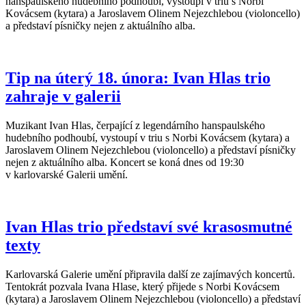
hanspaulského hudebního podhoubí, vystoupí v triu s Norbi
Kovácsem (kytara) a Jaroslavem Olinem Nejezchlebou (violoncello)
a představí písničky nejen z aktuálního alba.
Tip na úterý 18. února: Ivan Hlas trio
zahraje v galerii
Muzikant Ivan Hlas, čerpající z legendárního hanspaulského
hudebního podhoubí, vystoupí v triu s Norbi Kovácsem (kytara) a
Jaroslavem Olinem Nejezchlebou (violoncello) a představí písničky
nejen z aktuálního alba. Koncert se koná dnes od 19:30
v karlovarské Galerii umění.
Ivan Hlas trio představí své krasosmutné
texty
Karlovarská Galerie umění připravila další ze zajímavých koncertů.
Tentokrát pozvala Ivana Hlase, který přijede s Norbi Kovácsem
(kytara) a Jaroslavem Olinem Nejezchlebou (violoncello) a představí