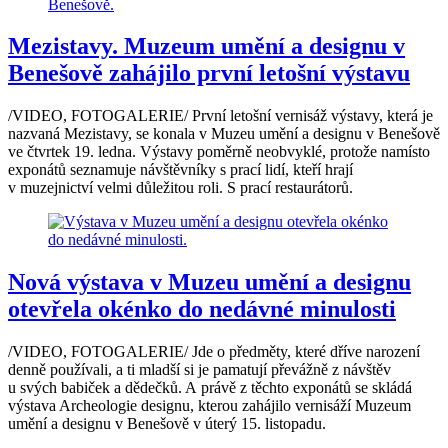
Mezistavy. Muzeum umění a designu v
Benešově zahájilo první letošní výstavu
/VIDEO, FOTOGALERIE/ První letošní vernisáž výstavy, která je
nazvaná Mezistavy, se konala v Muzeu umění a designu v Benešově
ve čtvrtek 19. ledna. Výstavy poměrně neobvyklé, protože namísto
exponátů seznamuje návštěvníky s prací lidí, kteří hrají
v muzejnictví velmi důležitou roli. S prací restaurátorů.
Nová výstava v Muzeu umění a designu
otevřela okénko do nedávné minulosti
/VIDEO, FOTOGALERIE/ Jde o předměty, které dříve narození
denně používali, a ti mladší si je pamatují převážně z návštěv
u svých babiček a dědečků. A právě z těchto exponátů se skládá
výstava Archeologie designu, kterou zahájilo vernisáží Muzeum
umění a designu v Benešově v úterý 15. listopadu.