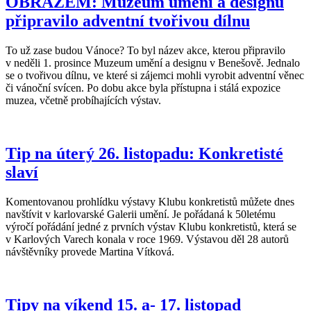
OBRAZEM: Muzeum umění a designu
připravilo adventní tvořivou dílnu
To už zase budou Vánoce? To byl název akce, kterou připravilo
v neděli 1. prosince Muzeum umění a designu v Benešově. Jednalo
se o tvořivou dílnu, ve které si zájemci mohli vyrobit adventní věnec
či vánoční svícen. Po dobu akce byla přístupna i stálá expozice
muzea, včetně probíhajících výstav.
Tip na úterý 26. listopadu: Konkretisté
slaví
Komentovanou prohlídku výstavy Klubu konkretistů můžete dnes
navštívit v karlovarské Galerii umění. Je pořádaná k 50letému
výročí pořádání jedné z prvních výstav Klubu konkretistů, která se
v Karlových Varech konala v roce 1969. Výstavou děl 28 autorů
návštěvníky provede Martina Vítková.
Tipy na víkend 15. a- 17. listopad