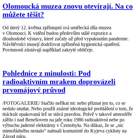
Olomoucká muzea znovu otevírají. Na co
můžete těšit?
Od úterý 12. května zpřístupní svá umělecká díla muzea
v Olomouci. K vidění budou především stálé expozice a
dlouhodobé výstavy, které začaly už před vypuknutím pandemie.
Návštěvníci musejí dodržovat zpřísněná hygienická opatření.
Povinností zůstávají například zakryté obličeje.
Pohlednice z minulosti: Pod
radioaktivním mrakem doprovázeli
prvomájový průvod
/FOTOGALERIE/ Stačilo neříkat nic nebo přiznat jen to, co se
nedalo ututlat. Nebo použít známé ideologické prohlášení o tom, že
tisíckrát opakovaná lež se stává pravdou. Právě v takové atmosféře
zářilo i nad Benešovem na jaře roku 1986 radioaktivní nebe po
výbuchu jaderné elektrárny v Černobylu. Na důkaz, že se „nic
mimořádného nestalo“ nahnali komunisté do Kyjeva cyklisty na
Závod míru.