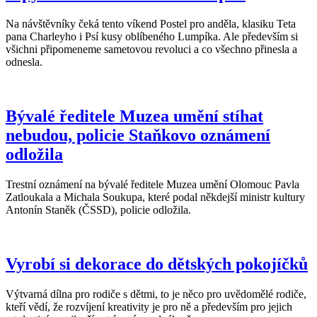
Na návštěvníky čeká tento víkend Postel pro anděla, klasiku Teta
pana Charleyho i Psí kusy oblíbeného Lumpíka. Ale především si
všichni připomeneme sametovou revoluci a co všechno přinesla a
odnesla.
Bývalé ředitele Muzea umění stíhat
nebudou, policie Staňkovo oznámení
odložila
Trestní oznámení na bývalé ředitele Muzea umění Olomouc Pavla
Zatloukala a Michala Soukupa, které podal někdejší ministr kultury
Antonín Staněk (ČSSD), policie odložila.
Vyrobí si dekorace do dětských pokojíčků
Výtvarná dílna pro rodiče s dětmi, to je něco pro uvědomělé rodiče,
kteří vědí, že rozvíjení kreativity je pro ně a především pro jejich