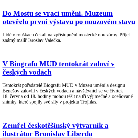
Do Mostu se vrací umění. Muzeum
otevřelo první výstavu po nouzovém stavu
Lidé v rouškách čekali na zpřístupnění mostecké obrazárny. Přijel
známý malíř Jaroslav Valečka.
V Biografu MUD tentokrát zaloví v
českých vodách
Tentokrát pořadatelé Biografu MUD v Muzeu umění a designu
Benešov zalovili v českých vodách a návštěvníci se ve čtvrtek
18. června od 18. hodiny mohou těšit na tři výjimečné a oceňované
snímky, které spojily své síly v projektu Trojhlas.
Zemřel českotěšínský výtvarník a
ilustrátor Bronislav Liberda