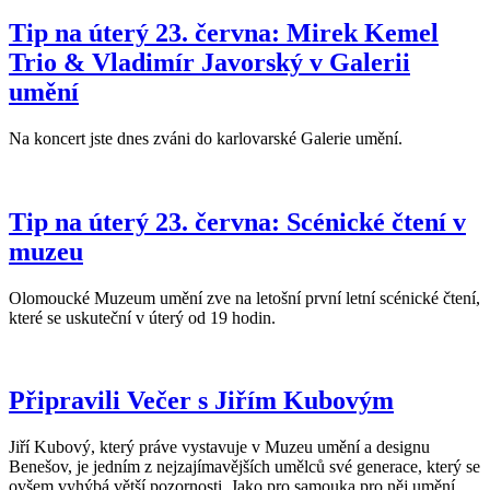
Tip na úterý 23. června: Mirek Kemel
Trio & Vladimír Javorský v Galerii
umění
Na koncert jste dnes zváni do karlovarské Galerie umění.
Tip na úterý 23. června: Scénické čtení v
muzeu
Olomoucké Muzeum umění zve na letošní první letní scénické čtení,
které se uskuteční v úterý od 19 hodin.
Připravili Večer s Jiřím Kubovým
Jiří Kubový, který práve vystavuje v Muzeu umění a designu
Benešov, je jedním z nejzajímavějších umělců své generace, který se
ovšem vyhýbá větší pozornosti. Jako pro samouka pro něj umění