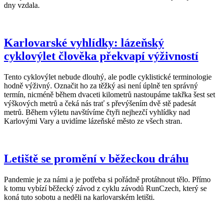
dny vzdala.
Karlovarské vyhlídky: lázeňský
cyklovýlet člověka překvapí výživností
Tento cyklovýlet nebude dlouhý, ale podle cyklistické terminologie
hodně výživný. Označit ho za těžký asi není úplně ten správný
termín, nicméně během dvaceti kilometrů nastoupáme takřka šest set
výškových metrů a čeká nás trať s převýšením dvě stě padesát
metrů. Během výletu navštívíme čtyři nejhezčí vyhlídky nad
Karlovými Vary a uvidíme lázeňské město ze všech stran.
Letiště se promění v běžeckou dráhu
Pandemie je za námi a je potřeba si pořádně protáhnout tělo. Přímo
k tomu vybízí běžecký závod z cyklu závodů RunCzech, který se
koná tuto sobotu a neděli na karlovarském letišti.