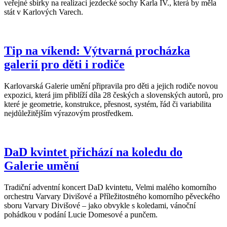
veřejné sbírky na realizaci jezdecké sochy Karla IV., která by měla
stát v Karlových Varech.
Tip na víkend: Výtvarná procházka
galerií pro děti i rodiče
Karlovarská Galerie umění připravila pro děti a jejich rodiče novou
expozici, která jim přiblíží díla 28 českých a slovenských autorů, pro
které je geometrie, konstrukce, přesnost, systém, řád či variabilita
nejdůležitějším výrazovým prostředkem.
DaD kvintet přichází na koledu do
Galerie umění
Tradiční adventní koncert DaD kvintetu, Velmi malého komorního
orchestru Varvary Divišové a Příležitostného komorního pěveckého
sboru Varvary Divišové – jako obvykle s koledami, vánoční
pohádkou v podání Lucie Domesové a punčem.