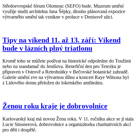
Středoevropské fórum Olomouc (SEFO) bude. Muzeum umění
využije studii architekta Jana Šépky, dlouho plánovaná expozice
výtvarného umění tak vznikne v proluce v Denisově ulici.
Tipy na víkend 11. až 13. září: Víkend
bude v lázních plný triatlonu
Kromě toho se můžete podívat na historické odpoledne do Toužimi
nebo na srandamač do Jenišova. Benefiční den pro Terezku je
připraven v Ostrově a Retrohrátky v Bečovské botanické zahradě.
Galerie umění zve na výtvarnou dílnu a koncert Raye Wilsona byl
z Lidového domu přeložen do loketského amfiteátru.
Ženou roku kraje je dobrovolnice
Karlovarský kraj má novou Ženu roku. V 11. ročníku akce se jí stala
Lucie Süssnerová, dobrovolnice a organizátorka charitativních akcí
pro děti i dospělé.