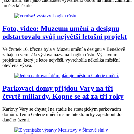
jako malíř, ale i jako zakladatel výtvarného oboru na místní Základní
umělecké škole.
Foto, video: Muzeum umění a designu
odstartovalo svůj největší letošní projekt
Ve čtvrtek 16. března byla v Muzeu umění a designu v Benešově
zahájena vernisáží výstava nazvaná Logika růstu. Výstavním
projektem, který je letos největší, vyvrcholila několika měsíční
otevřená výzva.
Parkovací domy přijdou Vary na tři
čtvrtě miliardy. Kopne se až za tři roky
Karlovy Vary se chystají na studie ke strategickým parkovacím
domům. Ten u Galerie umění má architektonicky zapadnout do
daného území.