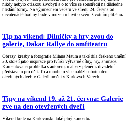
nikdy nebylo otázkou živobytí a o to více se soustředil na důsledné
hledání formy. Na výjimečném večeru ve středu 24. června od
devatenácté hodiny bude v muzeu mluvit o svém životním příběhu.
Tip na víkend: Dílničky a hry zvou do
galerie, Dakar Rallye do amfiteátru
Obrazy, kresby a fotografie Milana Maura a také díla českého umění
20. století jako inspirace pro tvůrčí výtvarné dílny, hry, animace.
Komentovaná prohlídka s autorem, malba v plenéru, divadelní
představení pro děti. To a mnohem více nabízí sobotní den
otevřených dveří v Galerii umění v Karlových Varech.
Tipy na víkend 19. až 21. června: Galerie
zve na den otevřených dveří
Víkend bude na Karlovarsku také plný koncertů.