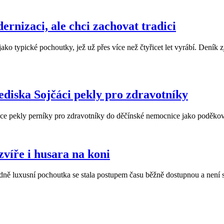
rnizaci, ale chci zachovat tradici
 typické pochoutky, jež už přes více než čtyřicet let vyrábí. Deník zji
diska Sojčáci pekly pro zdravotníky
ce pekly perníky pro zdravotníky do děčínské nemocnice jako poděkován
víře i husara na koni
vodně luxusní pochoutka se stala postupem času běžně dostupnou a nen