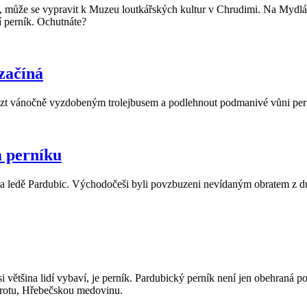
, může se vypravit k Muzeu loutkářských kultur v Chrudimi. Na Mydlář
í perník. Ochutnáte?
 začíná
ézt vánočně vyzdobeným trolejbusem a podlehnout podmanivé vůni per
m perníku
edě Pardubic. Východočeši byli povzbuzeni nevídaným obratem z duel
si většina lidí vybaví, je perník. Pardubický perník není jen obehran
obrotu, Hřebečskou medovinu.