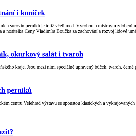
nání i koníček
lavních surovin perníků je totiž včelí med. Výrobou a mistrným zdobením
ácka a nositelka Ceny Vladimíra Boučka za zachování a rozvoj lidové u
ík, okurkový salát i tvaroh
ského kraje. Jsou mezi nimi speciálně upravený bůček, tvaroh, černé p
ch perníků
tickém centru Velehrad výstavu se spoustou klasických a vykrajovaný
azit?