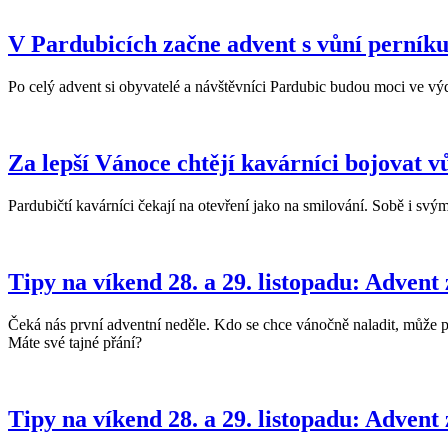
V Pardubicích začne advent s vůní perník
Po celý advent si obyvatelé a návštěvníci Pardubic budou moci ve vý
Za lepší Vánoce chtějí kavárníci bojovat v
Pardubičtí kavárníci čekají na otevření jako na smilování. Sobě i sv
Tipy na víkend 28. a 29. listopadu: Advent
Čeká nás první adventní neděle. Kdo se chce vánočně naladit, může při
Máte své tajné přání?
Tipy na víkend 28. a 29. listopadu: Advent