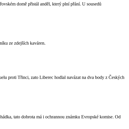
ovském domě přistál anděl, který plní přání. U sousedů
níku ze zdejších kaváren.
u proti Třinci, zato Liberec hodlal navázat na dva body z Českých
á pohádka, tato dobrota má i ochrannou známku Evropské komise. Od