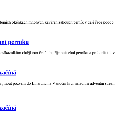
u
dejních okénkách mnohých kaváren zakoupit perník v celé řadě podob a
ůní perníku
ým zákazníkům chtějí toto čekání zpříjemnit vůní perníku a probudit ta
 začíná
jmout pozvání do Lihartinc na Vánoční hru, naladit si adventní stream 
 začíná