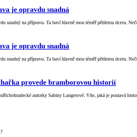
ava je opravdu snadná
du snadný na přípravu. Ta baví hlavně mou téměř pětiletou dceru. Neček
ava je opravdu snadná
du snadný na přípravu. Ta baví hlavně mou téměř pětiletou dceru. Neček
chařka provede bramborovou historií
ndřichohradecké autorky Sabiny Langerové. Víte, jaká je poutavá histo
ů?