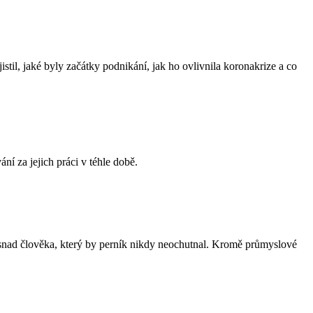
stil, jaké byly začátky podnikání, jak ho ovlivnila koronakrize a co
í za jejich práci v téhle době.
í snad člověka, který by perník nikdy neochutnal. Kromě průmyslové