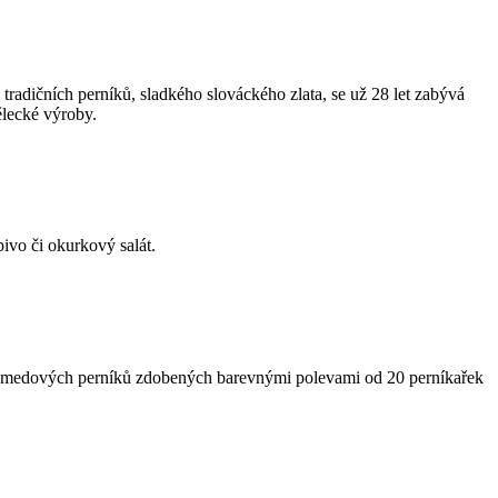
 tradičních perníků, sladkého slováckého zlata, se už 28 let zabývá
mělecké výroby.
ivo či okurkový salát.
ch medových perníků zdobených barevnými polevami od 20 perníkařek