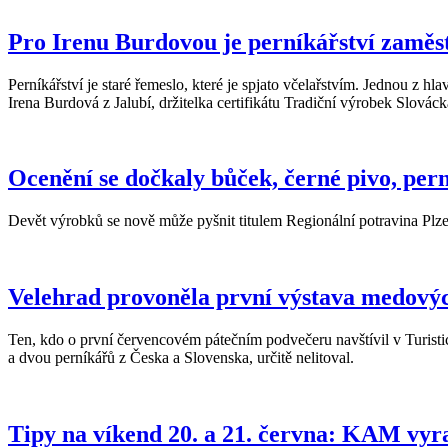
Pro Irenu Burdovou je perníkářství zaměst
Perníkářství je staré řemeslo, které je spjato včelařstvím. Jednou z h
Irena Burdová z Jalubí, držitelka certifikátu Tradiční výrobek Slov
Ocenění se dočkaly bůček, černé pivo, pern
Devět výrobků se nově může pyšnit titulem Regionální potravina Plzeň
Velehrad provoněla první výstava medový
Ten, kdo o první červencovém pátečním podvečeru navštívil v Turis
a dvou perníkářů z Česka a Slovenska, určitě nelitoval.
Tipy na víkend 20. a 21. června: KAM vyr