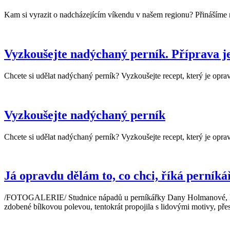
Kam si vyrazit o nadcházejícím víkendu v našem regionu? Přinášíme 
Vyzkoušejte nadýchaný perník. Příprava j
Chcete si udělat nadýchaný perník? Vyzkoušejte recept, který je oprav
Vyzkoušejte nadýchaný perník
Chcete si udělat nadýchaný perník? Vyzkoušejte recept, který je oprav
Já opravdu dělám to, co chci, říká perní
/FOTOGALERIE/ Studnice nápadů u perníkářky Dany Holmanové, která 
zdobené bílkovou polevou, tentokrát propojila s lidovými motivy, pře