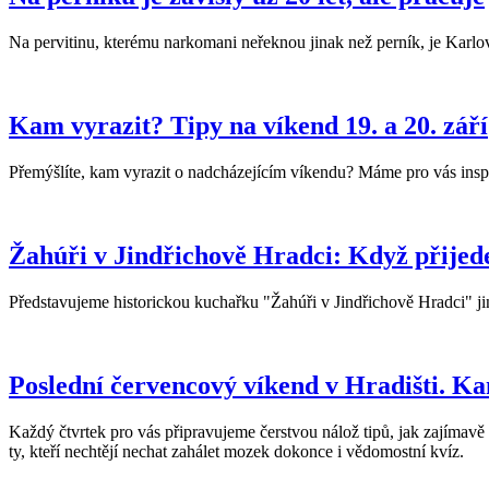
Na pervitinu, kterému narkomani neřeknou jinak než perník, je Karlovar
Kam vyrazit? Tipy na víkend 19. a 20. září
Přemýšlíte, kam vyrazit o nadcházejícím víkendu? Máme pro vás insp
Žahúři v Jindřichově Hradci: Když přijede
Představujeme historickou kuchařku "Žahúři v Jindřichově Hradci" ji
Poslední červencový víkend v Hradišti. K
Každý čtvrtek pro vás připravujeme čerstvou nálož tipů, jak zajímavě st
ty, kteří nechtějí nechat zahálet mozek dokonce i vědomostní kvíz.