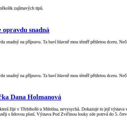
několik zajímavých tipů.
e opravdu snadná
du snadný na přípravu. Ta baví hlavně mou téměř pětiletou dceru. Neček
du snadný na přípravu. Ta baví hlavně mou téměř pětiletou dceru. Neček
kářka Dana Holmanová
žije v Třebihošti u Miletína, nevysychá. Dokazuje to její výstava 
sněji s lidovou písní. Výstava Pod Zvičinou louky zde potrvá do 5. čer