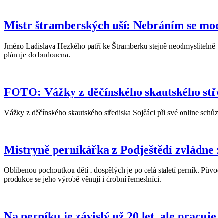
Mistr štramberských uší: Nebráním se mode
Jméno Ladislava Hezkého patří ke Štramberku stejně neodmyslitelně jako
plánuje do budoucna.
FOTO: Vážky z děčínského skautského stře
Vážky z děčínského skautského střediska Sojčáci při své online schůz
Mistryně perníkářka z Podještědí zvládne z
Oblíbenou pochoutkou dětí i dospělých je po celá staletí perník. Pů
produkce se jeho výrobě věnují i drobní řemeslníci.
Na perníku je závislý už 20 let, ale pracuje