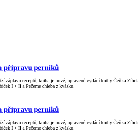
a přípravu perníků
zí záplavu receptů, kniha je nové, upravené vydání knihy Čeňka Zíbrt
iček I + II a Pečeme chleba z kvásku.
a přípravu perníků
zí záplavu receptů, kniha je nové, upravené vydání knihy Čeňka Zíbrt
iček I + II a Pečeme chleba z kvásku.