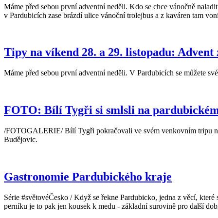
Máme před sebou první adventní neděli. Kdo se chce vánočně naladit
v Pardubicích zase brázdí ulice vánoční trolejbus a z kaváren tam von
Tipy na víkend 28. a 29. listopadu: Advent
Máme před sebou první adventní neděli. V Pardubicích se můžete sv
FOTO: Bílí Tygři si smlsli na pardubické
/FOTOGALERIE/ Bílí Tygři pokračovali ve svém venkovním tripu na l
Budějovic.
Gastronomie Pardubického kraje
Série #světovéČesko / Když se řekne Pardubicko, jedna z věcí, které 
perníku je to pak jen kousek k medu - základní surovině pro další d