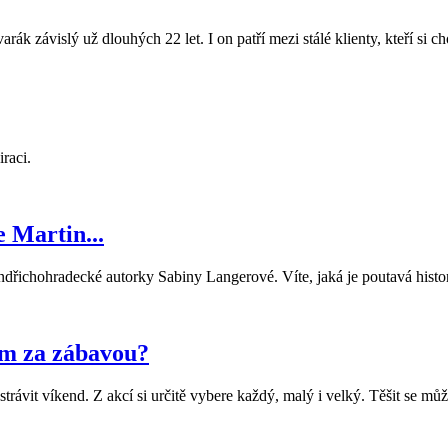
ák závislý už dlouhých 22 let. I on patří mezi stálé klienty, kteří si 
iraci.
 Martin...
ndřichohradecké autorky Sabiny Langerové. Víte, jaká je poutavá histo
am za zábavou?
rávit víkend. Z akcí si určitě vybere každý, malý i velký. Těšit se může