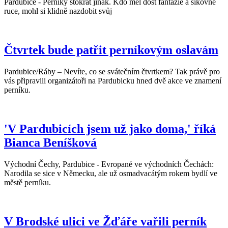
Pardubice - Perníky stokrát jinak. Kdo měl dost fantazie a šikovné
ruce, mohl si klidně nazdobit svůj
Čtvrtek bude patřit perníkovým oslavám
Pardubice/Ráby – Nevíte, co se svátečním čtvrtkem? Tak právě pro
vás připravili organizátoři na Pardubicku hned dvě akce ve znamení
perníku.
'V Pardubicích jsem už jako doma,' říká
Bianca Beníšková
Východní Čechy, Pardubice - Evropané ve východních Čechách:
Narodila se sice v Německu, ale už osmadvacátým rokem bydlí ve
městě perníku.
V Brodské ulici ve Žďáře vařili perník