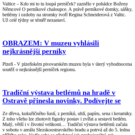
Valtice – Kdo mi to tu loupá perníček? zaznělo v pohádce Boženy
Němcové O perníkové chaloupce. A právě perníkové domky, sáňky,
betlémy i ozdoby na stromky tvoří Regina Schneiderová z Valtic.
Už celé týdny se téměř nezastaví.
OBRAZEM: V muzeu vyhlásili
nejkrásnější perníky
Plzeň - V plzeňském pivovarském muzeu byla v úterý vyhodnocena
soutěž o nejkrásnější perníček regionu.
Tradiční výstava betlémů na hradě v
Ostravě přinesla novinky. Podívejte se
Ze dřeva, kukuřičného šustí, z perníků, uhlí, papíru, sena i keramiky.
Z toho všeho lze zhotovit figurky postav i zvířat a sestavit betlém.
Malý, větší i v životní velikosti… Tradiční výstava betlémů začala
v sobotu v areálu Slezskoostravského hradu a potrvá až do 5. ledna