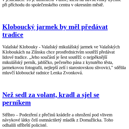
při příchodu do společenského centra v okresním městě.
Kloboucký jarmek by měl předávat
tradice
Valašské Klobouky - Valašský mikulášský jarmek ve Valašských
Kloboukách na Zlínsku chce prostřednictvím soutěží předávat
lidové tradice. „Jeho součástí je šest soutěží: o nejpěknější
mikulášský perník, jablíčko, pečeného pána z kynutého těsta,
jarmekovou fotografii, nejlepší zelí i starostovskou slivovici," sdělila
mluvčí kloboucké radnice Lenka Zvonková.
Než sedl za volant, kradl a sjel se
perníkem
Stříbro – Podezření z přečinů krádeže a ohrožení pod vlivem
návykové látky čelí osmnáctiletý mladík z Domažlicka. Toho
odhalili stříbrští policisté.