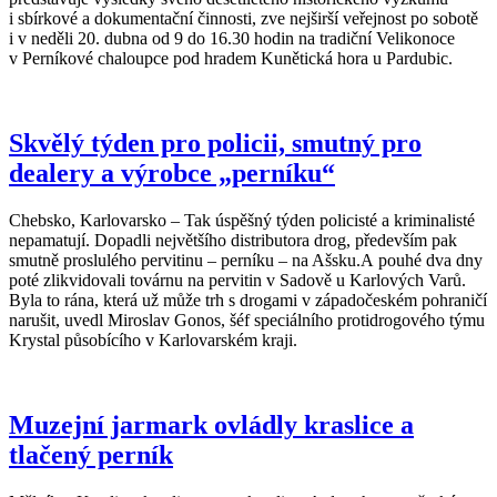
i sbírkové a dokumentační činnosti, zve nejširší veřejnost po sobotě
i v neděli 20. dubna od 9 do 16.30 hodin na tradiční Velikonoce
v Perníkové chaloupce pod hradem Kunětická hora u Pardubic.
Skvělý týden pro policii, smutný pro
dealery a výrobce „perníku“
Chebsko, Karlovarsko – Tak úspěšný týden policisté a kriminalisté
nepamatují. Dopadli největšího distributora drog, především pak
smutně proslulého pervitinu – perníku – na Ašsku.A pouhé dva dny
poté zlikvidovali továrnu na pervitin v Sadově u Karlových Varů.
Byla to rána, která už může trh s drogami v západočeském pohraničí
narušit, uvedl Miroslav Gonos, šéf speciálního protidrogového týmu
Krystal působícího v Karlovarském kraji.
Muzejní jarmark ovládly kraslice a
tlačený perník