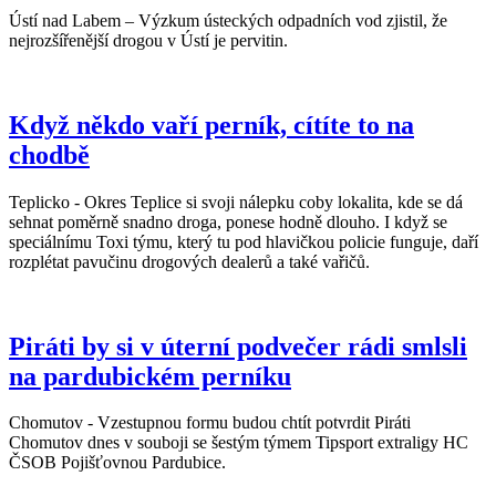
Ústí nad Labem – Výzkum ústeckých odpadních vod zjistil, že
nejrozšířenější drogou v Ústí je pervitin.
Když někdo vaří perník, cítíte to na
chodbě
Teplicko - Okres Teplice si svoji nálepku coby lokalita, kde se dá
sehnat poměrně snadno droga, ponese hodně dlouho. I když se
speciálnímu Toxi týmu, který tu pod hlavičkou policie funguje, daří
rozplétat pavučinu drogových dealerů a také vařičů.
Piráti by si v úterní podvečer rádi smlsli
na pardubickém perníku
Chomutov - Vzestupnou formu budou chtít potvrdit Piráti
Chomutov dnes v souboji se šestým týmem Tipsport extraligy HC
ČSOB Pojišťovnou Pardubice.