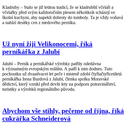
Kladruby – Stalo se již letitou tradicí, že se kladrubští včelaři a
včelařky před svým každoročním plesem několikrát scházejí ve
školní kuchyni, aby napekli dobroty do tomboly. Ta je vždy voňavá
a nabízí desítky cen z medového perníku.
Už nyní žiji Velikonocemi, říká
perníkářka z Jalubí
Jalubí – Perník a perníkářské výrobky patřily odedávna
k významným evropským reáliím. A patří k nim dodnes. Tuto
pochoutku už dvaadvacet let peče i mistrně zdobí čtyřiačtyřicetiletá
perníkářka Irena Burdová z Jalubí, členka spolku Moravské
dědictví, který vznikl před devíti lety na podporu potravinářství,
turistiky a výrobků regionálního původu.
Abychom vše stihly, pečeme od října, říká
cukrářka Schneiderová