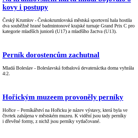
kovy i postupy
Český Krumlov - Českokrumlovská městská sportovní hala hostila
dva souběžně hrané badmintonové krajské turnaje Grand Prix C pro
kategorie mladších juniorů (U17) a mladšího žactva (U13).
Perník dorostencům zachutnal
Mladá Boleslav - Boleslavská fotbalová devatenáctka doma vyhrála
4:2.
Hořickým muzeem provoněly perníky
Hořice – Perníkářství na Hořicku je název výstavy, která byla ve
čtvrtek zahájena v městském muzeu. K vidění jsou tady perníky
i dřevěné formy, z nichž jsou perníky vytlačované.