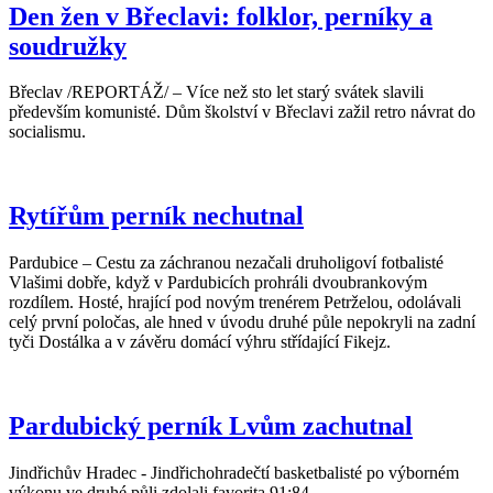
Den žen v Břeclavi: folklor, perníky a
soudružky
Břeclav /REPORTÁŽ/ – Více než sto let starý svátek slavili
především komunisté. Dům školství v Břeclavi zažil retro návrat do
socialismu.
Rytířům perník nechutnal
Pardubice – Cestu za záchranou nezačali druholigoví fotbalisté
Vlašimi dobře, když v Pardubicích prohráli dvoubrankovým
rozdílem. Hosté, hrající pod novým trenérem Petrželou, odolávali
celý první poločas, ale hned v úvodu druhé půle nepokryli na zadní
tyči Dostálka a v závěru domácí výhru střídající Fikejz.
Pardubický perník Lvům zachutnal
Jindřichův Hradec - Jindřichohradečtí basketbalisté po výborném
výkonu ve druhé půli zdolali favorita 91:84.