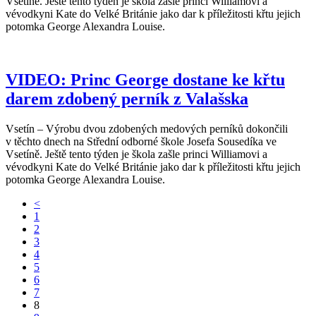
Vsetíně. Ještě tento týden je škola zašle princi Williamovi a
vévodkyni Kate do Velké Británie jako dar k příležitosti křtu jejich
potomka George Alexandra Louise.
VIDEO: Princ George dostane ke křtu
darem zdobený perník z Valašska
Vsetín – Výrobu dvou zdobených medových perníků dokončili
v těchto dnech na Střední odborné škole Josefa Sousedíka ve
Vsetíně. Ještě tento týden je škola zašle princi Williamovi a
vévodkyni Kate do Velké Británie jako dar k příležitosti křtu jejich
potomka George Alexandra Louise.
<
1
2
3
4
5
6
7
8