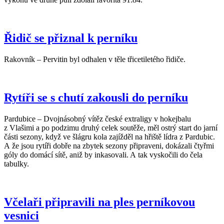
Řidič se přiznal k perníku
Rakovník – Pervitin byl odhalen v těle třicetiletého řidiče.
Rytíři se s chutí zakousli do perníku
Pardubice – Dvojnásobný vítěz české extraligy v hokejbalu
z Vlašimi a po podzimu druhý celek soutěže, měl ostrý start do jarní
části sezony, když ve šlágru kola zajížděl na hřiště lídra z Pardubic.
A že jsou rytíři dobře na zbytek sezony připraveni, dokázali čtyřmi
góly do domácí sítě, aniž by inkasovali. A tak vyskočili do čela
tabulky.
Včelaři připravili na ples perníkovou
vesnici