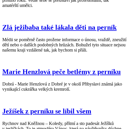
příštího roku. Vedle sebe se představí jak profesionální, tak
amatérští umělci.
Zlá ježibaba také lákala děti na perník
Médii se poměrně často prožene informace o únosu, vraždě, zneužití
dětí nebo o dalších podobných hrůzách. Bohužel tyto situace nejsou
našemu kraji vzdálené tak, jak bychom si přáli.
Marie Henzlová peče betlémy z perníku
Dobrá - Marie Henzlová z Dobré je v okolí Přibyslavi známá jako
vynikající cukrářka velkých kremrolí.
Ježíšek z perníku se líbil všem
Rychnov nad Kněžnou – Koledy, přítmí a sto padesát Ježíšků
v jesličkách. To je atmosféra Vánoc, která na návštěvníky dýchne