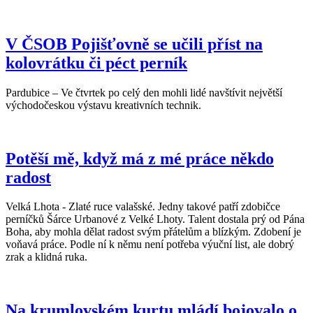
V ČSOB Pojišťovně se učili příst na
kolovrátku či péct perník
Pardubice – Ve čtvrtek po celý den mohli lidé navštívit největší
východočeskou výstavu kreativních technik.
Potěší mě, když má z mé práce někdo
radost
Velká Lhota - Zlaté ruce valašské. Jedny takové patří zdobičce
perníčků Šárce Urbanové z Velké Lhoty. Talent dostala prý od Pána
Boha, aby mohla dělat radost svým přátelům a blízkým. Zdobení je
voňavá práce. Podle ní k němu není potřeba výuční list, ale dobrý
zrak a klidná ruka.
Na krumlovském kurtu mládí bojovalo o