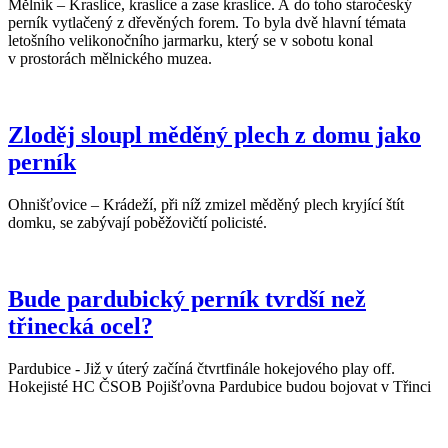
Mělník – Kraslice, kraslice a zase kraslice. A do toho staročeský
perník vytlačený z dřevěných forem. To byla dvě hlavní témata
letošního velikonočního jarmarku, který se v sobotu konal
v prostorách mělnického muzea.
Zloděj sloupl měděný plech z domu jako
perník
Ohnišťovice – Krádeží, při níž zmizel měděný plech kryjící štít
domku, se zabývají poběžovičtí policisté.
Bude pardubický perník tvrdší než
třinecká ocel?
Pardubice - Již v úterý začíná čtvrtfinále hokejového play off.
Hokejisté HC ČSOB Pojišťovna Pardubice budou bojovat v Třinci