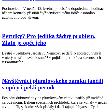
Pocinovice – V neděli 13. května policisté v dopoledních hodinách
během kontroly přistihli čtyřiačtyřicetiletého řidiče osobního
automobilu pod vlivem.
Perníky? Pro jedlíka žádný problém.
Zlato je opět jeho
Bystré – Jedlíkovi Jaroslavu Němcovi se daří. Naposledy vyhrál
v úterý na státní svátek soutěž v pojídání perníků na slavnostech
v Pardubicích.
Návštěvníci plumlovského zámku tančili
s upíry i pekli perník
Poslední dubnové dny na plumlovském zámku patřily již tradičně
čarodějnicím. Během speciálních prohlídek, které se konaly v neděli
a v pondělí, se k nim však přidaly i další tajuplné bytosti. Ty si