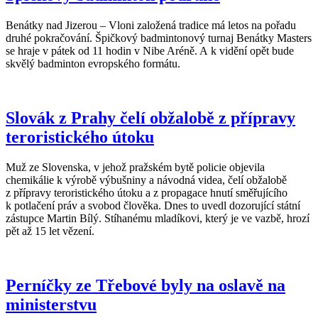
Benátky nad Jizerou – Vloni založená tradice má letos na pořadu
druhé pokračování. Špičkový badmintonový turnaj Benátky Masters
se hraje v pátek od 11 hodin v Nibe Aréně. A k vidění opět bude
skvělý badminton evropského formátu.
Slovák z Prahy čelí obžalobě z přípravy
teroristického útoku
Muž ze Slovenska, v jehož pražském bytě policie objevila
chemikálie k výrobě výbušniny a návodná videa, čelí obžalobě
z přípravy teroristického útoku a z propagace hnutí směřujícího
k potlačení práv a svobod člověka. Dnes to uvedl dozorující státní
zástupce Martin Bílý. Stíhanému mladíkovi, který je ve vazbě, hrozí
pět až 15 let vězení.
Perníčky ze Třebové byly na oslavě na
ministerstvu