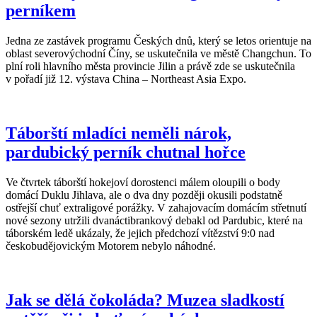
perníkem
Jedna ze zastávek programu Českých dnů, který se letos orientuje na
oblast severovýchodní Číny, se uskutečnila ve městě Changchun. To
plní roli hlavního města provincie Jilin a právě zde se uskutečnila
v pořadí již 12. výstava China – Northeast Asia Expo.
Táborští mladíci neměli nárok,
pardubický perník chutnal hořce
Ve čtvrtek táborští hokejoví dorostenci málem oloupili o body
domácí Duklu Jihlava, ale o dva dny později okusili podstatně
ostřejší chuť extraligové porážky. V zahajovacím domácím střetnutí
nové sezony utržili dvanáctibrankový debakl od Pardubic, které na
táborském ledě ukázaly, že jejich předchozí vítězství 9:0 nad
českobudějovickým Motorem nebylo náhodné.
Jak se dělá čokoláda? Muzea sladkostí