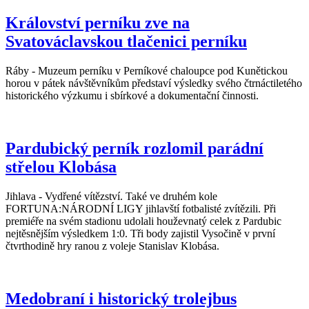
Království perníku zve na
Svatováclavskou tlačenici perníku
Ráby - Muzeum perníku v Perníkové chaloupce pod Kunětickou
horou v pátek návštěvníkům představí výsledky svého čtrnáctiletého
historického výzkumu i sbírkové a dokumentační činnosti.
Pardubický perník rozlomil parádní
střelou Klobása
Jihlava - Vydřené vítězství. Také ve druhém kole
FORTUNA:NÁRODNÍ LIGY jihlavští fotbalisté zvítězili. Při
premiéře na svém stadionu udolali houževnatý celek z Pardubic
nejtěsnějším výsledkem 1:0. Tři body zajistil Vysočině v první
čtvrthodině hry ranou z voleje Stanislav Klobása.
Medobraní i historický trolejbus