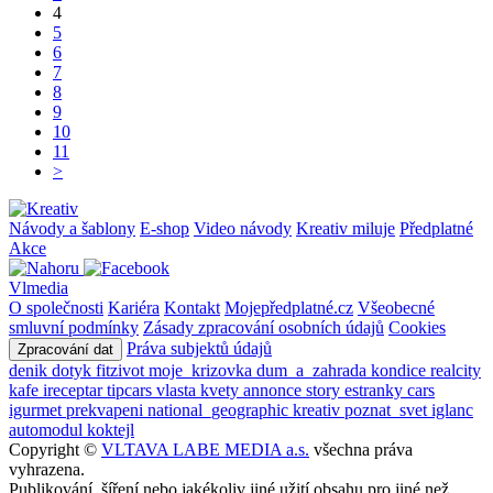
4
5
6
7
8
9
10
11
>
Návody a šablony
E-shop
Video návody
Kreativ miluje
Předplatné
Akce
Vlmedia
O společnosti
Kariéra
Kontakt
Mojepředplatné.cz
Všeobecné
smluvní podmínky
Zásady zpracování osobních údajů
Cookies
Práva subjektů údajů
Zpracování dat
denik
dotyk
fitzivot
moje_krizovka
dum_a_zahrada
kondice
realcity
kafe
ireceptar
tipcars
vlasta
kvety
annonce
story
estranky
cars
igurmet
prekvapeni
national_geographic
kreativ
poznat_svet
iglanc
automodul
koktejl
Copyright ©
VLTAVA LABE MEDIA a.s.
všechna práva
vyhrazena.
Publikování, šíření nebo jakékoliv jiné užití obsahu pro jiné než