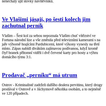
nenechaly ujít stovky návštěvníků.
Ve Vlašimi jásají, po šesti kolech jim
zachutnal perník
Vlašim – Šest kol za sebou nepoznala Vlašim chuť vítězství ve
Fortuna národní lize a vše změnila před televizními kamerami s na
jaře výborně hrajícími Pardubicemi, které výkony vynesly na třetí
místo. Zápas nabídl divákům zajímavou podívanou, když kromě
čtyř branek přítomní viděli i dvě červené karty pro hosty a výhru
domácího týmu 3:1.
Prodavač „perníku“ má utrum
Ostrov - Kriminalisté zadrželi dalšího dealera pervitinu, který drogy
prodával v Ostrově a v Jáchymově několika osobám, a to nejméně
ve 120 případech.