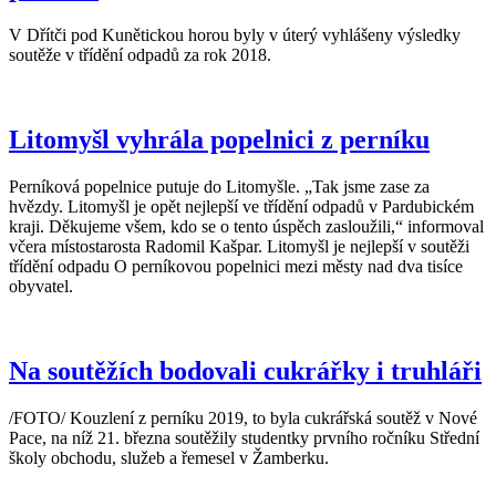
V Dřítči pod Kunětickou horou byly v úterý vyhlášeny výsledky
soutěže v třídění odpadů za rok 2018.
Litomyšl vyhrála popelnici z perníku
Perníková popelnice putuje do Litomyšle. „Tak jsme zase za
hvězdy. Litomyšl je opět nejlepší ve třídění odpadů v Pardubickém
kraji. Děkujeme všem, kdo se o tento úspěch zasloužili,“ informoval
včera místostarosta Radomil Kašpar. Litomyšl je nejlepší v soutěži
třídění odpadu O perníkovou popelnici mezi městy nad dva tisíce
obyvatel.
Na soutěžích bodovali cukrářky i truhláři
/FOTO/ Kouzlení z perníku 2019, to byla cukrářská soutěž v Nové
Pace, na níž 21. března soutěžily studentky prvního ročníku Střední
školy obchodu, služeb a řemesel v Žamberku.