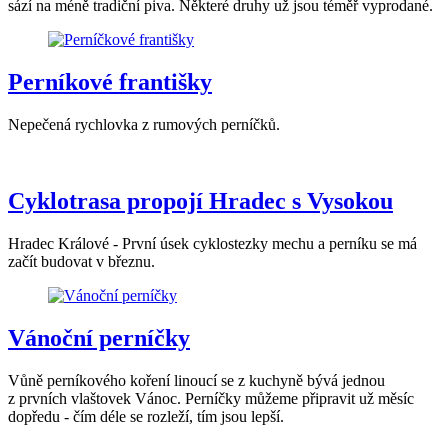
sází na méně tradiční piva. Některé druhy už jsou téměř vyprodané.
Perníkové františky
Nepečená rychlovka z rumových perníčků.
Cyklotrasa propojí Hradec s Vysokou
Hradec Králové - První úsek cyklostezky mechu a perníku se má
začít budovat v březnu.
Vánoční perníčky
Vůně perníkového koření linoucí se z kuchyně bývá jednou
z prvních vlaštovek Vánoc. Perníčky můžeme připravit už měsíc
dopředu - čím déle se rozleží, tím jsou lepší.