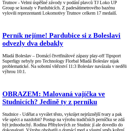
Trutnov - Velmi úspěšné závody v podání plavců TJ Loko UP
Group se konaly v Pardubicích. Z padesátimetrového bazénu
vylovili reprezentanti Lokomotivy Trutnov celkem 17 medailí.
Perník nejíme! Pardubice si z Boleslavi
odvezly dva debakly
Mladá Boleslav – Domácí čtvrtfinálové zápasy play-off Tipsport
Superligy nebyly pro Technology Florbal Mladá Boleslav nijak
problematické. Na sobotní vítězství 11:3 Boleslav navázala v neděli
výhrou 10:1.
OBRAZEM: Malovaná vajíčka ve
Studnicích? Jedině ty z perníku
Studnice - Udělat a vyválet těsto, vykrájet nejrůznější tvary a pak
vše upéct a nazdobit? Postup na výrobu tradičních perníčku se zdá
být jednoduchý. Rodina Přibylových ze Studnic jí ale dovedlo do
dokonalosti. Výrobu obohatili o domácí med a vlastní směs koření.