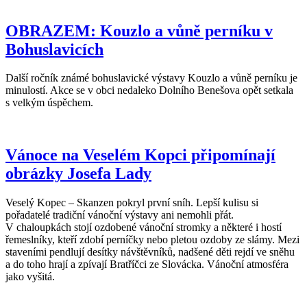
OBRAZEM: Kouzlo a vůně perníku v
Bohuslavicích
Další ročník známé bohuslavické výstavy Kouzlo a vůně perníku je
minulostí. Akce se v obci nedaleko Dolního Benešova opět setkala
s velkým úspěchem.
Vánoce na Veselém Kopci připomínají
obrázky Josefa Lady
Veselý Kopec – Skanzen pokryl první sníh. Lepší kulisu si
pořadatelé tradiční vánoční výstavy ani nemohli přát.
V chaloupkách stojí ozdobené vánoční stromky a některé i hostí
řemeslníky, kteří zdobí perníčky nebo pletou ozdoby ze slámy. Mezi
staveními pendlují desítky návštěvníků, nadšené děti rejdí ve sněhu
a do toho hrají a zpívají Bratříčci ze Slovácka. Vánoční atmosféra
jako vyšitá.