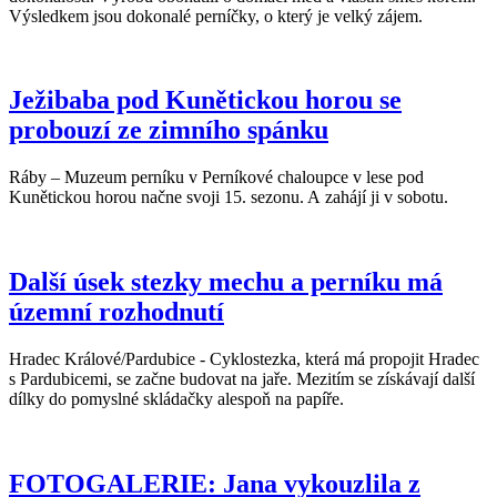
Výsledkem jsou dokonalé perníčky, o který je velký zájem.
Ježibaba pod Kunětickou horou se
probouzí ze zimního spánku
Ráby – Muzeum perníku v Perníkové chaloupce v lese pod
Kunětickou horou načne svoji 15. sezonu. A zahájí ji v sobotu.
Další úsek stezky mechu a perníku má
územní rozhodnutí
Hradec Králové/Pardubice - Cyklostezka, která má propojit Hradec
s Pardubicemi, se začne budovat na jaře. Mezitím se získávají další
dílky do pomyslné skládačky alespoň na papíře.
FOTOGALERIE: Jana vykouzlila z